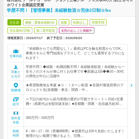
株式会社ワールドコーポレーション | 上場グループ☆月収40万円以上も可☆
ホワイト企業認定受賞
学歴不問！【管理事務】未経験歓迎☆完休2日制☆/kc
正社員
職種・業種未経験OK
急募
転勤なし
学歴不問
完全週休2日制
第二新卒歓迎
女性のおしごと掲載中
情報更新日：2026/07/17
終了予定日：
2026/08/20
『未経験からでも問題なし！』最初はPCを触る程度からでOK。
事務スキルと専門知識をプラスして、どこでも通用するプロにな
仕事内容
れます！
学歴不問！◆経験・転職回数不問！未経験者歓迎！未経験から一
生モノのスキルが身に付くお仕事です◆面接は1回◆◆20～30代
対象と
の男性が中心に活躍中
なる方
★希望勤務地を考慮 ★Ｕ・Ｉターン歓迎 ★全国47都道府県のプ
ロジェクト先(首都圏・東北・関西・中…
勤務地
☆下記の給与から給与形態の選択が可能です☆＜１＞月給+交通
費+（残業代は全額別途支給）■首都圏・関東・北信越月給30…
給与
350万円～500万円
初年度
年収
8：00～17：00（実働8時間）★残業代は100％支給いたします！
勤務
時間
無理のない範囲で働けるよう、労務…