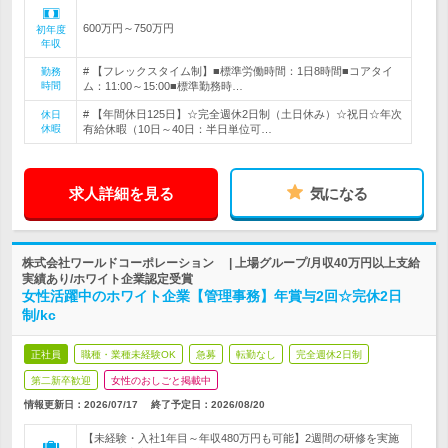
600万円～750万円
初年度
年収
# 【フレックスタイム制】■標準労働時間：1日8時間■コアタイ
勤務
時間
ム：11:00～15:00■標準勤務時…
# 【年間休日125日】☆完全週休2日制（土日休み）☆祝日☆年次
休日
休暇
有給休暇（10日～40日：半日単位可…
求人詳細を見る
気になる
株式会社ワールドコーポレーション | 上場グループ/月収40万円以上支給
実績あり/ホワイト企業認定受賞
女性活躍中のホワイト企業【管理事務】年賞与2回☆完休2日
制/kc
正社員
職種・業種未経験OK
急募
転勤なし
完全週休2日制
第二新卒歓迎
女性のおしごと掲載中
情報更新日：2026/07/17
終了予定日：
2026/08/20
【未経験・入社1年目～年収480万円も可能】2週間の研修を実施