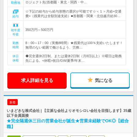
ロジェクト先(首都圏・東北・関西・中…
勤務地
☆下記の給与から給与形態の選択が可能です☆＜１＞月給+交通
費+（残業代は全額別途支給）■首都圏・関東・北信越月給30…
給与
350万円～500万円
初年度
年収
8：00～17：00（実働8時間）★残業代は100％支給いたします！
勤務
時間
無理のない範囲で働けるよう、労務…
◆完全週休2日制、または週休2日制（月8日以上）※曜日は勤務
休日
休暇
先による。<休暇>祝日/GW/夏季/年末…
求人詳細を見る
気になる
新着
いまどきな株式会社 | 【立派な会社よりオモシロい会社を目指します】35歳
以下全員面接
★完全隔週休三日の営業会社が誕生★営業未経験でOK◎【総合
職】