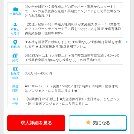
問い合せ対応や文書作成などのITサポート事務からスタートし
て、ITへの苦手意識を克服！早期にエンジニアとして手に職をつ
仕事内容
けられる環境です
【文理／経験不問】中途入社約90％が未経験スタート！IT業界で
オフィスワークデビューや手に職をつけたい方を歓迎 ★産育休取
対象と
得実績多数｜復帰率100％
なる方
★本社を新宿区に移転しました ★転勤なし／勤務地は希望を考慮
します ★上京支援あり(単身者用マンシ…
勤務地
月給23万円以上（大卒以上）＋賞与年2回(昨年度実績：4.6ヶ月)
＋残業代全額支給(みなし残業なし)＋各種手当(住宅…
給与
350万円～400万円
初年度
年収
■9：00～17：30（実働7.5時間／休憩1時間）※時間・勤務体制
勤務
時間
はプロジェクトにより異なります★…
【年間休日125日以上】■完全週休2日制（土日休み、またはシフ
休日
休暇
ト制 ※参画プロジェクトにより異なる）…
求人詳細を見る
気になる