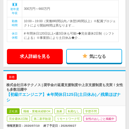
300万円～660万円
初年度
年収
10:00～19:00（実働8時間以内／休憩1時間以上）※配属プロジェ
勤務
時間
クトにより開始時間は異なります…
# 年間休日120日以上<週3日休も可能>◆完全週休2日制（シフト
休日
休暇
による）※事業部により土日休み◆介…
求人詳細を見る
気になる
新着
株式会社日本テクノス | 奨学金の返還支援制度や上京支援制度も充実！女性
も多数活躍中
【初級ITエンジニア】★年間休日125日(土日休み)／残業ほぼナ
シ
正社員
職種・業種未経験OK
急募
転勤なし
学歴不問
完全週休2日制
第二新卒歓迎
リモートワーク可
女性のおしごと掲載中
情報更新日：2026/07/10
終了予定日：
2026/08/27