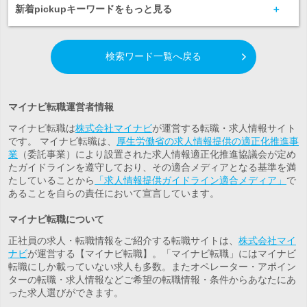
新着pickupキーワードをもっと見る
検索ワード一覧へ戻る
マイナビ転職運営者情報
マイナビ転職は
株式会社マイナビ
が運営する転職・求人情報サイト
です。 マイナビ転職は、
厚生労働省の求人情報提供の適正化推進事
業
（委託事業）により設置された求人情報適正化推進協議会が定め
たガイドラインを遵守しており、その適合メディアとなる基準を満
たしていることから
「求人情報提供ガイドライン適合メディア」
で
あることを自らの責任において宣言しています。
マイナビ転職について
正社員の求人・転職情報をご紹介する転職サイトは、
株式会社マイ
ナビ
が運営する【マイナビ転職】。「マイナビ転職」にはマイナビ
転職にしか載っていない求人も多数。また
オペレーター・アポイン
ター
の転職・求人情報などご希望の転職情報・条件からあなたにあ
った求人選びができます。