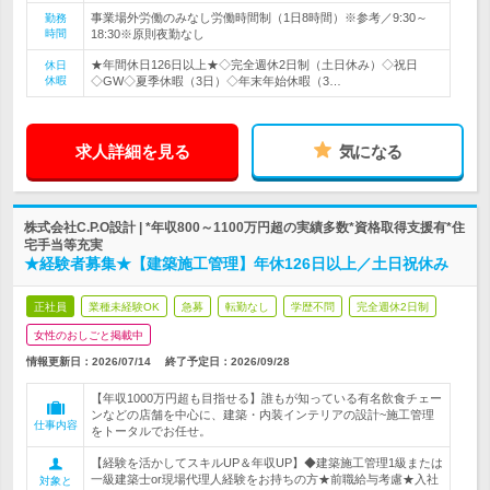
事業場外労働のみなし労働時間制（1日8時間）※参考／9:30～
勤務
時間
18:30※原則夜勤なし
★年間休日126日以上★◇完全週休2日制（土日休み）◇祝日
休日
休暇
◇GW◇夏季休暇（3日）◇年末年始休暇（3…
求人詳細を見る
気になる
株式会社C.P.O設計 | *年収800～1100万円超の実績多数*資格取得支援有*住
宅手当等充実
★経験者募集★【建築施工管理】年休126日以上／土日祝休み
正社員
業種未経験OK
急募
転勤なし
学歴不問
完全週休2日制
女性のおしごと掲載中
情報更新日：2026/07/14
終了予定日：
2026/09/28
【年収1000万円超も目指せる】誰もが知っている有名飲食チェー
ンなどの店舗を中心に、建築・内装インテリアの設計~施工管理
仕事内容
をトータルでお任せ。
【経験を活かしてスキルUP＆年収UP】◆建築施工管理1級または
一級建築士or現場代理人経験をお持ちの方★前職給与考慮★入社
対象と