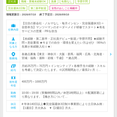
正社員
職種・業種未経験OK
急募
転勤なし
学歴不問
完全週休2日制
第二新卒歓迎
女性のおしごと掲載中
情報更新日：2026/07/10
終了予定日：
2026/09/10
【注目の新会社・ノルマなし・毎月インセン・完全隔週休3日⇒
全部本当】マンツーマンのオーダーメイド研修でスタート★有名
仕事内容
サービスの営業・PRを担当
【未経験・第二新卒・正社員デビュー歓迎／学歴不問】★経験不
問＝意欲重視 ★今までの自分・環境を変えたい方はぜひ〈95%の
対象と
先輩が未経験入社☆★〉
なる方
各拠点募集【東京・神奈川・大阪・群馬・福岡・広島・北海道・
宮城・福島・浦和・岩槻・千歳】 ＊拠点間…
勤務地
月給25万円～70万円＋インセンティブ＋各種手当※経験・スキル
を考慮して決定いたします。※試用期間あり／最長2ヶ月（…
給与
400万円～1000万円
初年度
年収
10:00～19:00（実働8時間以内／休憩1時間以上）※配属部署によ
勤務
時間
り異なります。【働き方について…
# 年休140日以上◆完全隔週休3日制※事業部により土日休み例：
休日
休暇
【1週目】月火休み ▼【2週目】月火…