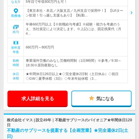
5年目で年収800万円も可！
なる方
【東京本社・本店／大阪支店／九州支店で採用中！】 【U/Iター
ン歓迎！引っ越し支援もあり】 【転勤…
勤務地
年俸660万円以上【※前職給与考慮】※経験・能力を考慮のう
え、当社規定により決定します。※上記には、固定残業代（月
給与
4…
660万円～800万円
初年度
年収
事業場外労働のみなし労働時間制（1日8時間）※参考／9:30～
勤務
時間
18:30※原則夜勤なし
★年間休日126日以上★◇完全週休2日制（土日休み）◇祝日
休日
休暇
◇GW◇夏季休暇（3日）◇年末年始休暇（3…
求人詳細を見る
気になる
株式会社イマス | 設立49年｜不動産サブリースのパイオニア★年間休日120
日
不動産のサブリースを提案する【企画営業】★完全週休2日(土
日)