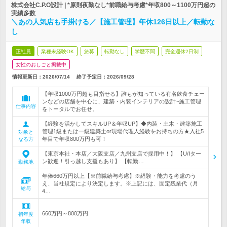
株式会社C.P.O設計 | *原則夜勤なし*前職給与考慮*年収800～1100万円超の
実績多数
＼あの人気店も手掛ける／【施工管理】年休126日以上／転勤な
し
正社員
業種未経験OK
急募
転勤なし
学歴不問
完全週休2日制
女性のおしごと掲載中
情報更新日：2026/07/14
終了予定日：
2026/09/28
【年収1000万円超も目指せる】誰もが知っている有名飲食チェー
ンなどの店舗を中心に、建築・内装インテリアの設計~施工管理
仕事内容
をトータルでお任せ。
【経験を活かしてスキルUP＆年収UP】◆内装・土木・建築施工
管理1級または一級建築士or現場代理人経験をお持ちの方★入社5
対象と
年目で年収800万円も可！
なる方
【東京本社・本店／大阪支店／九州支店で採用中！】 【U/Iター
ン歓迎！引っ越し支援もあり】 【転勤…
勤務地
年俸660万円以上【※前職給与考慮】※経験・能力を考慮のう
え、当社規定により決定します。※上記には、固定残業代（月
給与
4…
660万円～800万円
初年度
年収