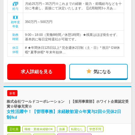
月給25万円～35万円※これまでの経験・能力・前職給与などを十
分に考慮し、面接にて決定いたします。【試用期間3ヶ月あ…
給与
350万円～500万円
初年度
年収
9:00～18:00（実働8時間／休憩1時間）★残業はほぼ発生せず、
勤務
時間
基本的に毎日定時退社が可能です。
# ★年間休日125日以上* 完全週休2日制（土・日）* 祝日* GW休
休日
休暇
暇* 夏季休暇* 年末年始休…
求人詳細を見る
気になる
新着
株式会社ワールドコーポレーション | 【採用事業部】ホワイト企業認定受
賞☆研修充実☆
女性活躍中！【管理事務】未経験歓迎☆年賞与2回☆完休2日
制/kd
正社員
職種・業種未経験OK
急募
転勤なし
学歴不問