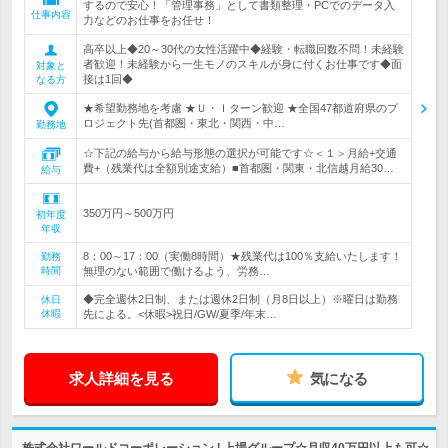
するので安心！「管理事務」として書類整理・PCでのデータ入
仕事内容
力などのお仕事をお任せ！
高卒以上◆20～30代の女性活躍中◆経験・転職回数不問！未経験
者歓迎！未経験から一生モノのスキルが身に付くお仕事です◆面
対象と
接は1回◆
なる方
★希望勤務地を考慮 ★Ｕ・Ｉターン歓迎 ★全国47都道府県のプ
ロジェクト先(首都圏・東北・関西・中…
勤務地
☆下記の給与から給与形態の選択が可能です☆＜１＞月給+交通
費+（残業代は全額別途支給）■首都圏・関東・北信越月給30…
給与
350万円～500万円
初年度
年収
8：00～17：00（実働8時間）★残業代は100％支給いたします！
勤務
時間
無理のない範囲で働けるよう、労務…
◆完全週休2日制、または週休2日制（月8日以上）※曜日は勤務
休日
休暇
先による。<休暇>祝日/GW/夏季/年末…
求人詳細を見る
気になる