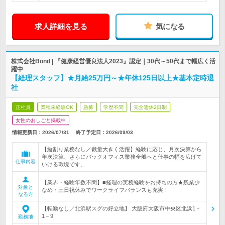
求人詳細を見る
気になる
株式会社Bond | 『健康経営優良法人2023』認定｜30代～50代まで幅広く活
躍中
【経理スタッフ】★月給25万円～★年休125日以上★基本定時退
社
正社員
業種未経験OK
急募
学歴不問
完全週休2日制
女性のおしごと掲載中
情報更新日：2026/07/31
終了予定日：
2026/09/03
【縦割り業務なし／裁量大きく活躍】経験に応じ、月次決算から
年次決算、さらにバックオフィス業務全般へと仕事の幅を広げて
仕事内容
いける環境です。
【業界・経験年数不問】■経理の実務経験をお持ちの方★残業少
対象と
なめ・土日祝休みでワークライフバランスも充実！
なる方
【転勤なし／北浜駅スグの好立地】 大阪府大阪市中央区北浜1－
1－9
勤務地