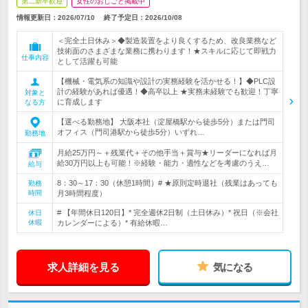
第二新卒歓迎
女性のおしごと掲載中
情報更新日：2026/07/10
終了予定日：
2026/10/08
＜完全土日休み＞◆製造装置をより良くするため、改良業務など
技術面のさまざまな業務に携わります！★スキルに応じて即戦力
仕事内容
として活躍も可能
【機械・電気系の知識や設計の実務経験を活かせる！】◆PLC設
計の経験があれば優遇！◆高卒以上 ★実務未経験でも歓迎！丁寧
対象と
に育成します
なる方
【選べる勤務地】 大阪本社（淀屋橋駅から徒歩5分）または門司
オフィス（門司港駅から徒歩5分）いずれ…
勤務地
月給25万円～＋残業代＋その他手当＋賞与★リーダーになれば月
給30万円以上も可能！※経験・能力・適性などを考慮のうえ…
給与
8：30～17：30（休憩1時間）# ★原則定時退社（残業はあっても
勤務
時間
月3時間程度）
# 【年間休日120日】* 完全週休2日制（土日休み）* 祝日（※会社
休日
休暇
カレンダーによる）* 有給休暇…
求人詳細を見る
気になる