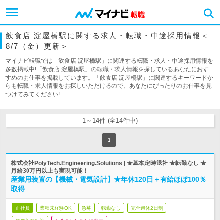
飲食店 淀屋橋駅に関する求人・転職・中途採用情報＜
8/7（金）更新＞
マイナビ転職では「飲食店 淀屋橋駅」に関連する転職・求人・中途採用情報を
多数掲載中!「飲食店 淀屋橋駅」の転職・求人情報を探しているあなたにおす
すめのお仕事を掲載しています。「飲食店 淀屋橋駅」に関連するキーワードか
らも転職・求人情報をお探しいただけるので、あなたにぴったりのお仕事を見
つけてみてください!
1～14件 (全14件中)
1
株式会社PolyTech.Engineering.Solutions | ★基本定時退社 ★転勤なし ★
月給30万円以上も実現可能！
産業用装置の【機械・電気設計】★年休120日＋有給ほぼ100％
取得
正社員
業種未経験OK
急募
転勤なし
完全週休2日制