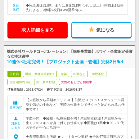
◆完全週休2日制、または週休2日制（月8日以上）※曜日は勤務
休日
休暇
先による。<休暇>祝日/GW/夏季/年末…
求人詳細を見る
気になる
株式会社ワールドコーポレーション | 【採用事業部】ホワイト企業認定受賞
☆女性活躍中
10連休×社宅完備！【プロジェクト企画・管理】完休2日/kd
正社員
職種・業種未経験OK
急募
転勤なし
学歴不問
完全週休2日制
第二新卒歓迎
女性のおしごと掲載中
情報更新日：2026/07/24
終了予定日：
2026/08/27
【未経験から早期キャリアUP】知識ゼロでOK！スケジュール調
整や備品の手配など、実際の作業ナシでサクッと始められるお仕
仕事内容
事です！
学歴不問！◆経験・転職回数不問！未経験者歓迎！未経験から一
生モノのスキルが身に付くお仕事です◆面接は1回◆◆20～30代
対象と
の男性が中心に活躍中
なる方
★希望勤務地を考慮 ★Ｕ・Ｉターン歓迎 ★全国47都道府県のプ