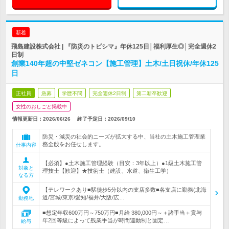
新着
飛島建設株式会社 | 『防災のトビシマ』年休125日│福利厚生◎│完全週休2
日制
創業140年超の中堅ゼネコン【施工管理】土木/土日祝休/年休125
日
正社員
急募
学歴不問
完全週休2日制
第二新卒歓迎
女性のおしごと掲載中
情報更新日：2026/06/26
終了予定日：
2026/09/10
防災・減災の社会的ニーズが拡大する中、当社の土木施工管理業
務全般をお任せします。
仕事内容
【必須】●土木施工管理経験（目安：3年以上）●1級土木施工管
対象と
理技士【歓迎】★技術士（建設、水道、衛生工学）
なる方
【テレワークあり■駅徒歩5分以内の支店多数■各支店に勤務(北海
道/宮城/東京/愛知/福井/大阪/広…
勤務地
■想定年収600万円～750万円■月給 380,000円～＋諸手当＋賞与
年2回等級によって残業手当が時間連動制と固定…
給与