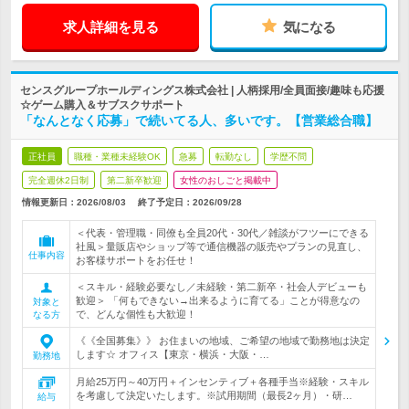
求人詳細を見る
気になる
センスグループホールディングス株式会社 | 人柄採用/全員面接/趣味も応援
☆ゲーム購入＆サブスクサポート
「なんとなく応募」で続いてる人、多いです。【営業総合職】
正社員
職種・業種未経験OK
急募
転勤なし
学歴不問
完全週休2日制
第二新卒歓迎
女性のおしごと掲載中
情報更新日：2026/08/03
終了予定日：
2026/09/28
＜代表・管理職・同僚も全員20代・30代／雑談がフツーにできる
社風＞量販店やショップ等で通信機器の販売やプランの見直し、
仕事内容
お客様サポートをお任せ！
＜スキル・経験必要なし／未経験・第二新卒・社会人デビューも
歓迎＞ 「何もできない→出来るように育てる」ことが得意なの
対象と
で、どんな個性も大歓迎！
なる方
《《全国募集》》 お住まいの地域、ご希望の地域で勤務地は決定
します☆ オフィス【東京・横浜・大阪・…
勤務地
月給25万円～40万円＋インセンティブ＋各種手当※経験・スキル
を考慮して決定いたします。※試用期間（最長2ヶ月）・研…
給与