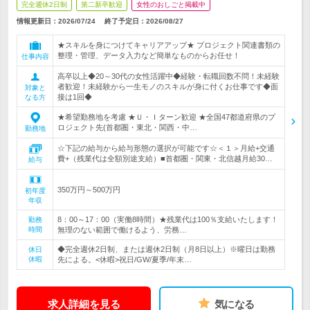
完全週休2日制
第二新卒歓迎
女性のおしごと掲載中
情報更新日：2026/07/24
終了予定日：
2026/08/27
★スキルを身につけてキャリアアップ★ プロジェクト関連書類の
整理・管理、データ入力など簡単なものからお任せ！
仕事内容
高卒以上◆20～30代の女性活躍中◆経験・転職回数不問！未経験
者歓迎！未経験から一生モノのスキルが身に付くお仕事です◆面
対象と
接は1回◆
なる方
★希望勤務地を考慮 ★Ｕ・Ｉターン歓迎 ★全国47都道府県のプ
ロジェクト先(首都圏・東北・関西・中…
勤務地
☆下記の給与から給与形態の選択が可能です☆＜１＞月給+交通
費+（残業代は全額別途支給）■首都圏・関東・北信越月給30…
給与
350万円～500万円
初年度
年収
8：00～17：00（実働8時間）★残業代は100％支給いたします！
勤務
時間
無理のない範囲で働けるよう、労務…
◆完全週休2日制、または週休2日制（月8日以上）※曜日は勤務
休日
休暇
先による。<休暇>祝日/GW/夏季/年末…
求人詳細を見る
気になる