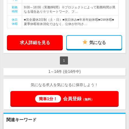
9:00～18:00（実働8時間）※プロジェクトによって勤務時間が異
勤務
時間
なる場合あり※リモートワーク、フ…
■完全週休2日制（土・日）■祝日休み■年末年始休暇■GW休暇■
休日
休暇
夏季休暇有休消化ではなく、公休が付与さ…
求人詳細を見る
気になる
1
1～14件 (全14件中)
気になる求人を気になるに保存しよう！
会員登録
簡単1分！
（無料）
関連キーワード