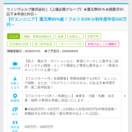
ウィンヴォルブ株式会社 | 《上場企業グループ》★還元率80％★残業月5h
以下★年休130日～
【ITエンジニア】還元率80%超！フルリモOK☆初年度年収420万
円～
正社員
職種・業種未経験OK
急募
転勤なし
学歴不問
完全週休2日制
第二新卒歓迎
リモートワーク可
女性のおしごと掲載中
情報更新日：2026/07/31
終了予定日：
2026/09/03
【収入・働き方・ポジションなど、希望にマッチした案件をご紹
介】システム開発・インフラ構築など豊富な案件あり！《将来の
仕事内容
キャリアパスも選べる》
【フルリモート可／全国募集】実務未経験でもOK◎「エンジニ
ア経験」または「プログラミングのスキル」がある方★学歴不
対象と
問・第二新卒歓迎！
なる方
【フルリモートOK！／転勤なし】 ★東京・大阪・札幌・名古
屋・福岡 ※希望を考慮し決定いたします。…
勤務地
◆月給35万円～110万円＜入社時から年収200万円UP実現多数！
前職給与を100％保証！還元率80％以上＞※上記記…
給与
420万円～1000万円
初年度
年収