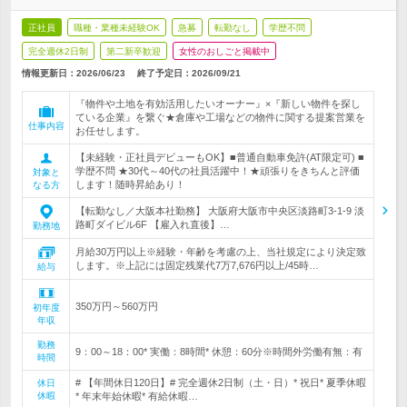
正社員
職種・業種未経験OK
急募
転勤なし
学歴不問
完全週休2日制
第二新卒歓迎
女性のおしごと掲載中
情報更新日：2026/06/23
終了予定日：
2026/09/21
『物件や土地を有効活用したいオーナー』×『新しい物件を探し
ている企業』を繋ぐ★倉庫や工場などの物件に関する提案営業を
仕事内容
お任せします。
【未経験・正社員デビューもOK】■普通自動車免許(AT限定可) ■
学歴不問 ★30代～40代の社員活躍中！★頑張りをきちんと評価
対象と
します！随時昇給あり！
なる方
【転勤なし／大阪本社勤務】 大阪府大阪市中央区淡路町3-1-9 淡
路町ダイビル6F 【雇入れ直後】…
勤務地
月給30万円以上※経験・年齢を考慮の上、当社規定により決定致
します。※上記には固定残業代7万7,676円以上/45時…
給与
350万円～560万円
初年度
年収
勤務
9：00～18：00* 実働：8時間* 休憩：60分※時間外労働有無：有
時間
# 【年間休日120日】# 完全週休2日制（土・日）* 祝日* 夏季休暇
休日
休暇
* 年末年始休暇* 有給休暇…