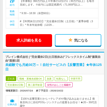
【年俸制】360万円以上※年俸の12分の1（30万円以上）を毎月
支給します。※給与には固定残業代（71,000円以上…
給与
勤務
* 9:30～18:30（休憩60分）
時間
# 【年間休日123日】* 完全週休2日制（土日祝）* 夏季休暇（3
休日
休暇
日）* 年末年始休暇（12/29…
求人詳細を見る
気になる
ブレイン株式会社 | *完全週休2日(土日祝休み)*フレックスタイム制*服装自
由*面接1回
未経験でも月給30万～！自社サービスの【反響営業】★年休125
日
正社員
職種・業種未経験OK
急募
転勤なし
学歴不問
完全週休2日制
第二新卒歓迎
女性のおしごと掲載中
情報更新日：2026/07/24
終了予定日：
2026/10/22
【100％反響営業だから⇒テレアポや飛び込みはありません】飲
食店向けに自社POSレジシステムの提案をお任せ！★20～30代活
仕事内容
躍中