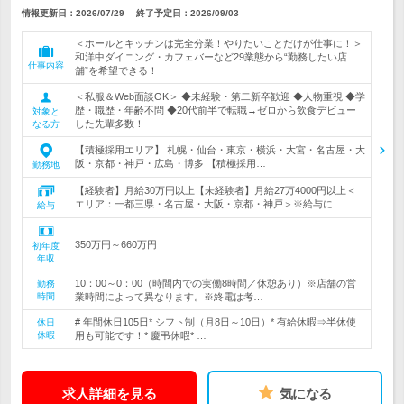
情報更新日：2026/07/29
終了予定日：
2026/09/03
＜ホールとキッチンは完全分業！やりたいことだけが仕事に！＞
和洋中ダイニング・カフェバーなど29業態から“勤務したい店
仕事内容
舗”を希望できる！
＜私服＆Web面談OK＞ ◆未経験・第二新卒歓迎 ◆人物重視 ◆学
歴・職歴・年齢不問 ◆20代前半で転職→ゼロから飲食デビュー
対象と
した先輩多数！
なる方
【積極採用エリア】 札幌・仙台・東京・横浜・大宮・名古屋・大
阪・京都・神戸・広島・博多 【積極採用…
勤務地
【経験者】月給30万円以上【未経験者】月給27万4000円以上＜
エリア：一都三県・名古屋・大阪・京都・神戸＞※給与に…
給与
350万円～660万円
初年度
年収
10：00～0：00（時間内での実働8時間／休憩あり）※店舗の営
勤務
時間
業時間によって異なります。※終電は考…
# 年間休日105日* シフト制（月8日～10日）* 有給休暇⇒半休使
休日
休暇
用も可能です！* 慶弔休暇* …
求人詳細を見る
気になる