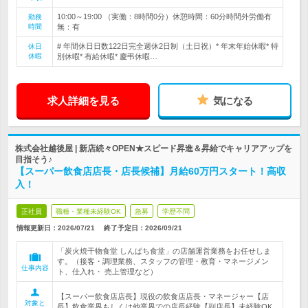
10:00～19:00 （実働：8時間0分）休憩時間：60分時間外労働有
勤務
時間
無：有
# 年間休日日数122日完全週休2日制（土日祝）* 年末年始休暇* 特
休日
休暇
別休暇* 有給休暇* 慶弔休暇…
求人詳細を見る
気になる
株式会社越後屋 | 新店続々OPEN★スピード昇進＆昇給でキャリアアップを
目指そう♪
【スーパー飲食店店長・店長候補】月給60万円スタート！高収
入！
正社員
職種・業種未経験OK
急募
学歴不問
情報更新日：2026/07/21
終了予定日：
2026/09/21
「炭火焼干物食堂 しんぱち食堂」の店舗運営業務をお任せしま
す。（接客・調理業務、スタッフの管理・教育・マネージメン
仕事内容
ト、仕入れ・ 売上管理など）
【スーパー飲食店店長】現役の飲食店店長・マネージャー【店
対象と
長】飲食業界もしくは他業界での店長経験【副店長】未経験OK