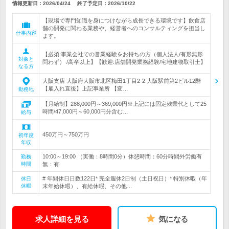
情報更新日：2026/04/24
終了予定日：
2026/10/22
【現場で専門知識を身につけながら成長できる環境です】飲食店
舗の開発に関わる業務や、経営者へのコンサルティングを担当し
仕事内容
ます。
【必須:事業会社での営業経験をお持ちの方（個人法人/有形無形
対象と
問わず） /高卒以上】【歓迎:店舗開発業務経験/宅地建物取引士】
なる方
大阪支店 大阪府大阪市北区梅田1丁目2-2 大阪駅前第2ビル12階
【雇入れ直後】上記事業所 【変…
勤務地
【月給制】288,000円～369,000円※上記には固定残業代として25
時間/47,000円～60,000円分含む…
給与
450万円～750万円
初年度
年収
10:00～19:00 （実働：8時間0分）休憩時間：60分時間外労働有
勤務
時間
無：有
# 年間休日日数122日* 完全週休2日制（土日祝日）* 特別休暇（年
休日
休暇
末年始休暇）、有給休暇、その他…
求人詳細を見る
気になる