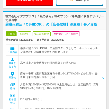
株式会社イデアプラス | 「銀のさら」等のブランドを展開／飲食デリバリー
で成長中
薬膳火鍋店「OSHIDORI」の【店長候補】※麻布十番／赤坂
正社員
転勤なし
第二新卒歓迎
女性のおしごと掲載中
情報更新日：2026/02/27
終了予定日：
2026/08/27
薬膳火鍋「OSHIDORI」の店舗スタッフとして、ホール・キッチ
ン業務から店舗運営全般をお任せします。
仕事内容
高卒以上／飲食店舗での職務経験をお持ちの方
対象と
なる方
麻布十番店（東京都港区麻布十番1-8-11TAKADENビルB1階） 赤
坂店（東京都港区赤坂三丁目…
勤務地
月給24万2800円～31万5000円※上記月給には、固定残業代（2万
9136円～3万7800円／16.58時間分）…
給与
291万円～420万円
初年度
年収