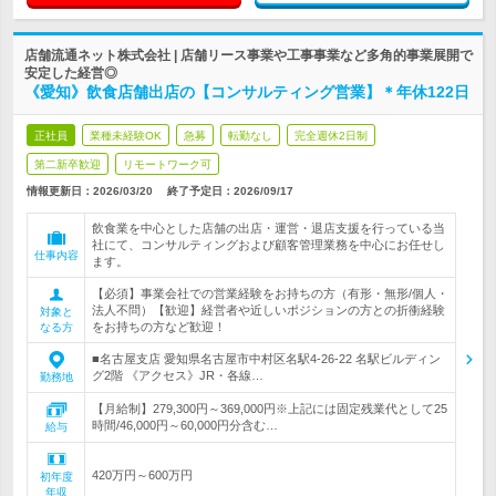
店舗流通ネット株式会社 | 店舗リース事業や工事事業など多角的事業展開で
安定した経営◎
《愛知》飲食店舗出店の【コンサルティング営業】＊年休122日
正社員
業種未経験OK
急募
転勤なし
完全週休2日制
第二新卒歓迎
リモートワーク可
情報更新日：2026/03/20
終了予定日：
2026/09/17
飲食業を中心とした店舗の出店・運営・退店支援を行っている当
社にて、コンサルティングおよび顧客管理業務を中心にお任せし
仕事内容
ます。
【必須】事業会社での営業経験をお持ちの方（有形・無形/個人・
法人不問）【歓迎】経営者や近しいポジションの方との折衝経験
対象と
をお持ちの方など歓迎！
なる方
■名古屋支店 愛知県名古屋市中村区名駅4-26-22 名駅ビルディン
グ2階 《アクセス》JR・各線…
勤務地
【月給制】279,300円～369,000円※上記には固定残業代として25
時間/46,000円～60,000円分含む…
給与
420万円～600万円
初年度
年収