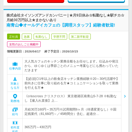
株式会社タイソンズアンドカンパニー | ★月9日休み☆転勤なし★駅チカ☆
月給30万円以上★まかないあり
南青山◆オールデイカフェの【調理スタッフ】経験者歓迎!
正社員
急募
転勤なし
学歴不問
第二新卒歓迎
女性のおしごと掲載中
情報更新日：2026/04/17
終了予定日：
2026/10/15
大人気カフェのキッチン業務全般をお任せします。仕込みや発注
から、ゆくゆくは季節ごとのメニュー考案などにも携わっていた
仕事内容
だきます
【[必須]◎1年以上の飲食店キッチン業務経験※20～30代活躍中】
前向きに仕事に取り組める方★コミュニケーションを取って業務
対象と
を行える方★
なる方
《crisscross クリスクロス》 東京都港区南青山5-7-28 ※転勤な
し 【雇入れ直後】上…
勤務地
月給30万160円～35万円※試用期間6ヶ月（待遇変更なし）※固
定残業代（81,660円～／45時間分）含む。超過分…
給与
365万円～430万円
初年度
年収