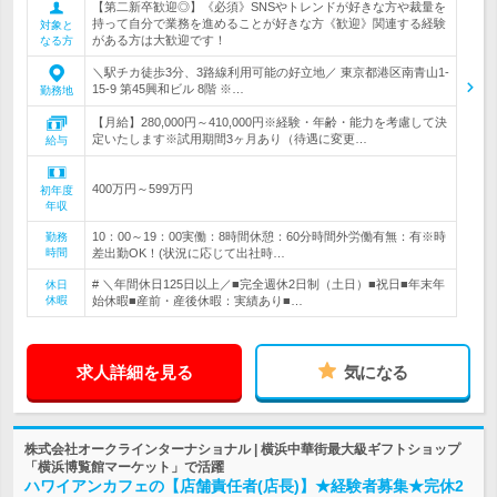
【第二新卒歓迎◎】《必須》SNSやトレンドが好きな方や裁量を
持って自分で業務を進めることが好きな方《歓迎》関連する経験
対象と
がある方は大歓迎です！
なる方
＼駅チカ徒歩3分、3路線利用可能の好立地／ 東京都港区南青山1-
15-9 第45興和ビル 8階 ※…
勤務地
【月給】280,000円～410,000円※経験・年齢・能力を考慮して決
定いたします※試用期間3ヶ月あり（待遇に変更…
給与
400万円～599万円
初年度
年収
10：00～19：00実働：8時間休憩：60分時間外労働有無：有※時
勤務
時間
差出勤OK！(状況に応じて出社時…
# ＼年間休日125日以上／■完全週休2日制（土日）■祝日■年末年
休日
休暇
始休暇■産前・産後休暇：実績あり■…
求人詳細を見る
気になる
株式会社オークラインターナショナル | 横浜中華街最大級ギフトショップ
「横浜博覧館マーケット」で活躍
ハワイアンカフェの【店舗責任者(店長)】★経験者募集★完休2