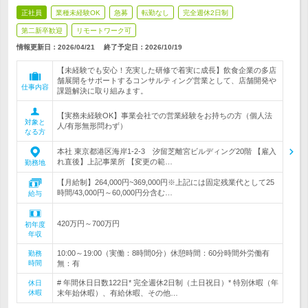
正社員
業種未経験OK
急募
転勤なし
完全週休2日制
第二新卒歓迎
リモートワーク可
情報更新日：2026/04/21
終了予定日：
2026/10/19
【未経験でも安心！充実した研修で着実に成長】飲食企業の多店
舗展開をサポートするコンサルティング営業として、店舗開発や
仕事内容
課題解決に取り組みます。
【実務未経験OK】事業会社での営業経験をお持ちの方（個人法
対象と
人/有形無形問わず）
なる方
本社 東京都港区海岸1-2-3 汐留芝離宮ビルディング20階 【雇入
れ直後】上記事業所 【変更の範…
勤務地
【月給制】264,000円~369,000円※上記には固定残業代として25
時間/43,000円～60,000円分含む…
給与
420万円～700万円
初年度
年収
10:00～19:00（実働：8時間0分）休憩時間：60分時間外労働有
勤務
時間
無：有
# 年間休日日数122日* 完全週休2日制（土日祝日）* 特別休暇（年
休日
休暇
末年始休暇）、有給休暇、その他…