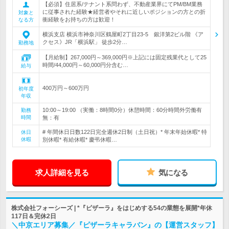
【必須】住居系/テナント系問わず、不動産業界にてPM/BM業務
に従事された経験★経営者やそれに近しいポジションの方との折
対象と
衝経験をお持ちの方は歓迎！
なる方
横浜支店 横浜市神奈川区鶴屋町2丁目23‐5 銀洋第2ビル階 《ア
クセス》JR「横浜駅」 徒歩2分…
勤務地
【月給制】267,000円～369,000円※上記には固定残業代として25
時間/44,000円～60,000円分含む…
給与
400万円～600万円
初年度
年収
10:00～19:00 （実働：8時間0分）休憩時間：60分時間外労働有
勤務
時間
無：有
# 年間休日日数122日完全週休2日制（土日祝）* 年末年始休暇* 特
休日
休暇
別休暇* 有給休暇* 慶弔休暇…
求人詳細を見る
気になる
株式会社フォーシーズ | *『ピザーラ』をはじめする54の業態を展開*年休
117日＆完休2日
＼中京エリア募集／『ピザーラキャラバン』の【運営スタッフ】