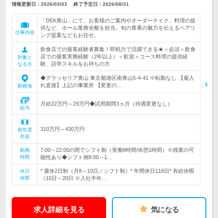
情報更新日：2026/03/03
終了予定日：
2026/08/31
「DEK青山」にて、お客様のご案内やオーダーテイク、料理の提
供など、ホール業務全般を担当。旬の青果の魅力を伝えるペアリ
仕事内容
ング提案などもお任せ。
飲食店での接客経験者募集！即戦力で活躍できる★＜必須＞飲食
店での接客実務経験（2年以上）＜歓迎＞コース料理の提供経
対象と
験、語学スキルをお持ちの方
なる方
◆グラッセリア青山 東京都港区南青山5-4-41 ※転勤なし 【雇入
れ直後】上記の事業所 【変更の…
勤務地
月給22万円～29万円◆試用期間3ヵ月（待遇変更なし）
給与
310万円～430万円
初年度
年収
7:00～22:00の間でシフト制（実働8時間/休憩1時間）※残業の可
勤務
時間
能性あり◆シフト例8:00～1…
* 週休2日制（月8～10日／シフト制）* 年間休日118日* 有給休暇
休日
休暇
（10日～20日 ※入社半年…
求人詳細を見る
気になる