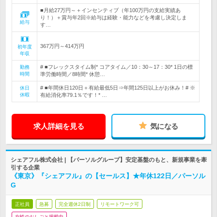
■月給27万円～＋インセンティブ（年100万円の支給実績あ
り！）＋賞与年2回※給与は経験・能力などを考慮し決定しま
給与
す…
367万円～414万円
初年度
年収
# ■フレックスタイム制* コアタイム／10：30～17：30* 1日の標
勤務
時間
準労働時間／8時間* 休憩…
# ■年間休日120日＋有給最低5日⇒年間125日以上がお休み！# ※
休日
休暇
有給消化率79.1％です！* …
求人詳細を見る
気になる
シェアフル株式会社 | 【パーソルグループ】安定基盤のもと、新規事業を牽
引する企業
《東京》『シェアフル』の【セールス】★年休122日／パーソル
G
正社員
急募
完全週休2日制
リモートワーク可
女性のおしごと掲載中