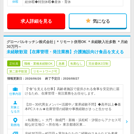
休暇
給休暇◆特別休暇◆産休・育休
求人詳細を見る
気になる
グローバルキッチン株式会社 | ＊リモート併用OK ＊未経験入社多数 ＊月給
30万円～
未経験歓迎【在庫管理・発注業務】介護施設向け食品を支える
正社員
職種・業種未経験OK
急募
転勤なし
完全週休2日制
第二新卒歓迎
リモートワーク可
情報更新日：2026/06/26
終了予定日：
2026/08/27
【“食”を支える仕事】高齢者施設で提供される食事を安定的に届
けるため、在庫管理・発注業務をお任せします。
仕事内容
【20～30代男女メンバー活躍中／業界経験不問】◆高卒以上◆基
対象と
本PCスキル★在庫管理の経験や事務経験がきっと生かせる
なる方
＜転勤無し＞ 大門・御成門・新橋・浜松町・汐留からアクセス可
能な好立地◎ ＜所在地＞ 東京都港区東…
勤務地
月給30万円～40万円＋賞与あなたのご経験やスキルなどを考慮