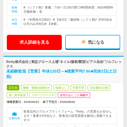
# 《シフト制》実働：7:00～21:00の間で8時間休憩：60分時間外
勤務
時間
労働有無：有
# 《年間休日109日》# 【休日】* 週休制（シフト制)* 月9日休み
休日
休暇
(2月のみ月8日)# 【休暇…
求人詳細を見る
気になる
Retty株式会社 | 東証グロース上場*ネイル/服装/髪型/ピアス自由*フルフレッ
クス
未経験歓迎【営業】年休120日～■残業平均7.6h■完休2日(土日
祝)
正社員
職種・業種未経験OK
転勤なし
学歴不問
完全週休2日制
第二新卒歓迎
リモートワーク可
女性のおしごと掲載中
情報更新日：2026/05/22
終了予定日：
2026/08/20
飲食店向けグルメプラットフォーム『Retty』の営業をお任せし
ます！集客やDX化など、飲食店の経営課題を解決に貢献できま
仕事内容
す◎