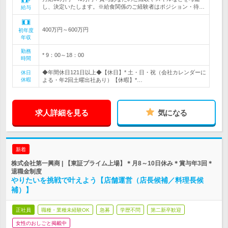
し、決定いたします。※給食関係のご経験者はポジション・待…
給与
400万円～600万円
初年度
年収
勤務
* 9：00～18：00
時間
◆年間休日121日以上◆【休日】* 土・日・祝（会社カレンダーに
休日
休暇
よる・年2回土曜出社あり）【休暇】*…
求人詳細を見る
気になる
新着
株式会社第一興商 | 【東証プライム上場】＊月8～10日休み＊賞与年3回＊
退職金制度
やりたいを挑戦で叶えよう【店舗運営（店長候補／料理長候
補）】
正社員
職種・業種未経験OK
急募
学歴不問
第二新卒歓迎
女性のおしごと掲載中