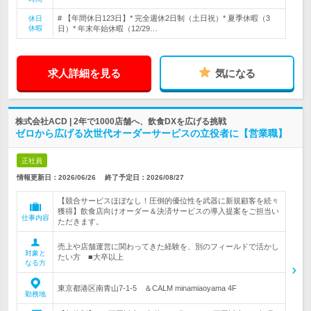
# 【年間休日123日】* 完全週休2日制（土日祝）* 夏季休暇（3
休日
休暇
日）* 年末年始休暇（12/29…
求人詳細を見る
気になる
株式会社ACD | 2年で1000店舗へ、飲食DXを広げる挑戦
ゼロから広げる次世代オーダーサービスの立役者に【営業職】
正社員
情報更新日：2026/06/26
終了予定日：
2026/08/27
【競合サービスほぼなし！圧倒的優位性を武器に新規顧客を続々
獲得】飲食店向けオーダー＆決済サービスの導入提案をご担当い
仕事内容
ただきます。
売上や店舗運営に関わってきた経験を、別のフィールドで活かし
対象と
たい方 ■大卒以上
なる方
東京都港区南青山7-1-5 ＆CALM minamiaoyama 4F
勤務地