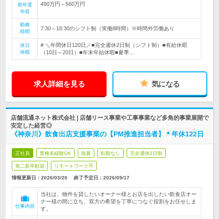
490万円～560万円
初年度
年収
勤務
7:30～18:30のシフト制（実働8時間）※時間外労働あり
時間
# ＼年間休日120日／■完全週休2日制（シフト制）■有給休暇
休日
休暇
（10日～20日）■年末年始休暇■夏季…
求人詳細を見る
気になる
店舗流通ネット株式会社 | 店舗リース事業や工事事業など多角的事業展開で
安定した経営◎
《神奈川》飲食出店支援事業の【PM推進担当者】＊年休122日
正社員
業種未経験OK
急募
転勤なし
完全週休2日制
第二新卒歓迎
リモートワーク可
情報更新日：2026/03/20
終了予定日：
2026/09/17
当社は、物件を貸したいオーナー様とお店を出したい飲食店オー
ナー様の間に立ち、双方の希望を丁寧につなぐ役割をお任せしま
仕事内容
す。