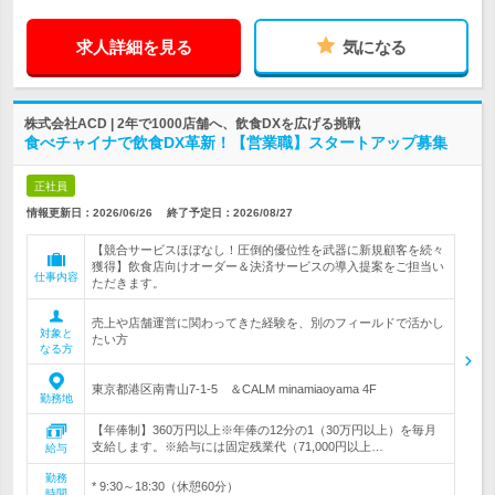
求人詳細を見る
気になる
株式会社ACD | 2年で1000店舗へ、飲食DXを広げる挑戦
食べチャイナで飲食DX革新！【営業職】スタートアップ募集
正社員
情報更新日：2026/06/26
終了予定日：
2026/08/27
【競合サービスほぼなし！圧倒的優位性を武器に新規顧客を続々
獲得】飲食店向けオーダー＆決済サービスの導入提案をご担当い
仕事内容
ただきます。
売上や店舗運営に関わってきた経験を、別のフィールドで活かし
対象と
たい方
なる方
東京都港区南青山7-1-5 ＆CALM minamiaoyama 4F
勤務地
【年俸制】360万円以上※年俸の12分の1（30万円以上）を毎月
支給します。※給与には固定残業代（71,000円以上…
給与
勤務
* 9:30～18:30（休憩60分）
時間