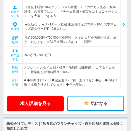
《完全未経験OKのポテンシャル採用！》「ガツガツ売る・数字
評価」の営業ではなく、「チーム意識・誠実なコミュニケーショ
対象と
ン」を大事にできる方
なる方
★転勤なし ★U・Iターン歓迎 東京都港区六本木6-10-1 六本木ヒ
ルズ森タワー17F 【雇入れ…
勤務地
月給300,000円~750,000円※経験・スキルなどを考慮のうえ、決
定いたします。※試用期間3ヶ月あり。（期間中…
給与
360万円～900万円
初年度
年収
# フレックスタイム制・標準労働時間 1日8時間・コアタイムな
勤務
時間
し・標準的な労働時間帯 9:00～18…
# ◆年間休日125日◆完全週休2日制（土日休み）◆祝日◆有給休
休日
休暇
暇（取得を推進しています）◆年末年始…
求人詳細を見る
気になる
株式会社フレディス | #飲食店のフランチャイズ・自社店舗の運営 #地域に
根差した経営