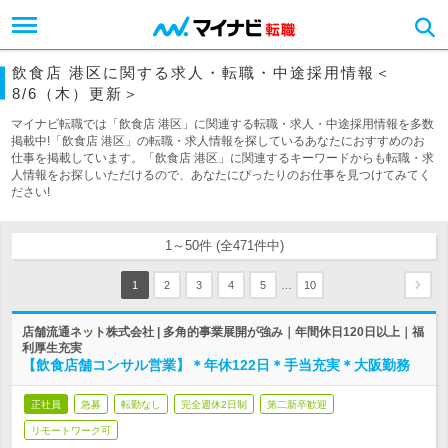
飲食店 港区に関する求人・転職・中途採用情報＜
8/6（木）更新＞
マイナビ転職では「飲食店 港区」に関連する転職・求人・中途採用情報を多数
掲載中!「飲食店 港区」の転職・求人情報を探しているあなたにおすすめのお
仕事を掲載しています。「飲食店 港区」に関連するキーワードからも転職・求
人情報をお探しいただけるので、あなたにぴったりのお仕事を見つけてみてく
ださい!
1～50件 (全471件中)
…
1
2
3
4
5
10
店舗流通ネット株式会社 | 多角的事業展開が強み｜年間休日120日以上｜福
利厚生充実
【飲食店舗コンサル営業】＊年休122日＊手当充実＊大阪勤務
正社員
急募
転勤なし
完全週休2日制
第二新卒歓迎
リモートワーク可