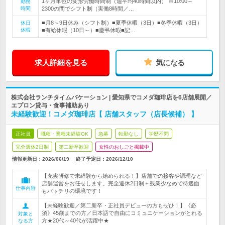
1ヶ月単位の変形労働時間制（週平均40時間以内） ※10:00～
勤務
時間
2300の間でシフト制（実働8時間／…
■月8～9日休み（シフト制）■夏季休暇（3日）■冬季休暇（3日）
休日
休暇
■有給休暇（10日～）■慶弔休暇■記…
求人詳細を見る
気になる
株式会社ランチタイムバケーション | 愛知県でコメダ珈琲店を6店舗展開／
エプロン貸与・食事補助あり
未経験歓迎！コメダ珈琲店【 店舗スタッフ（店長候補） 】
正社員
職種・業種未経験OK
急募
転勤なし
学歴不問
完全週休2日制
第二新卒歓迎
女性のおしごと掲載中
情報更新日：2026/06/19
終了予定日：
2026/12/10
【充実研修で未経験から始められる！】店舗での接客や調理など
店舗運営をお任せします。完全週休2日制＋残業少なめで待遇面
仕事内容
もバッチリの環境です！
【未経験歓迎／第二新卒・正社員デビューの方もぜひ！】《必
須》45歳までの方／日本語で自由にコミュニケーションがとれる
対象と
方★20代～40代が活躍中★
なる方