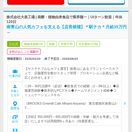
株式会社大泉工場 | 発酵・植物由来食品で業界随一｜UIターン歓迎｜年休
120日
南青山の人気カフェを支える【店長候補】＊駅チカ＊月給35万円
～
正社員
職種未経験OK
急募
学歴不問
完全週休2日制
女性のおしごと掲載中
情報更新日：2026/02/20
終了予定日：
2026/08/20
【サステナブルなカフェ運営】南青山にあるプラントベースカフ
ェで、店舗運営全般やスタッフ管理・プロモーション企画など幅
仕事内容
広くお任せします！
◇20～30代活躍中《必須》◆飲食店での経験（2～3年以上）◆店
舗運営経験◆基本的なPCスキル◆チームマネジメント経験◆コ
対象と
ミュニケーションスキル
なる方
《BROOKS Greenlit Cafe Minami Aoyama》 東京都港区南青山1-
7-…
勤務地
【月給】350,000円～400,000円※経験・年齢・能力を考慮して決
定いたします※試用期間6ヶ月あり（待遇変更な…
給与