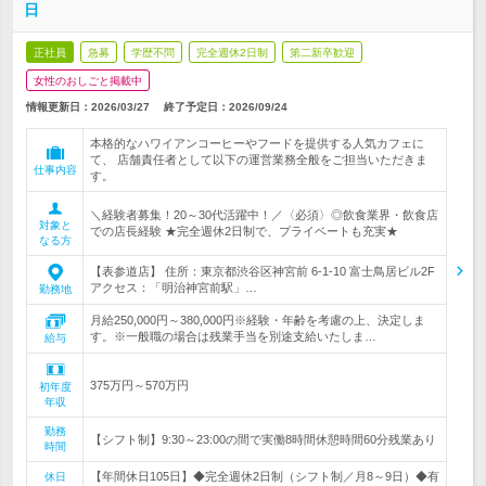
日
正社員
急募
学歴不問
完全週休2日制
第二新卒歓迎
女性のおしごと掲載中
情報更新日：2026/03/27
終了予定日：
2026/09/24
本格的なハワイアンコーヒーやフードを提供する人気カフェに
て、 店舗責任者として以下の運営業務全般をご担当いただきま
仕事内容
す。
＼経験者募集！20～30代活躍中！／〈必須〉◎飲食業界・飲食店
対象と
での店長経験 ★完全週休2日制で、プライベートも充実★
なる方
【表参道店】 住所：東京都渋谷区神宮前 6-1-10 富士鳥居ビル2F
アクセス：「明治神宮前駅」…
勤務地
月給250,000円～380,000円※経験・年齢を考慮の上、決定しま
す。※一般職の場合は残業手当を別途支給いたしま…
給与
375万円～570万円
初年度
年収
勤務
【シフト制】9:30～23:00の間で実働8時間休憩時間60分残業あり
時間
【年間休日105日】◆完全週休2日制（シフト制／月8～9日）◆有
休日