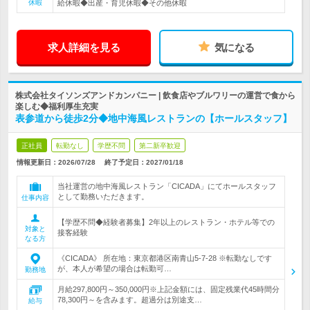
休暇
給休暇◆出産・育児休暇◆その他休暇
求人詳細を見る
気になる
株式会社タイソンズアンドカンパニー | 飲食店やブルワリーの運営で食から
楽しむ◆福利厚生充実
表参道から徒歩2分◆地中海風レストランの【ホールスタッフ】
正社員
転勤なし
学歴不問
第二新卒歓迎
情報更新日：2026/07/28
終了予定日：
2027/01/18
当社運営の地中海風レストラン「CICADA」にてホールスタッフ
として勤務いただきます。
仕事内容
【学歴不問◆経験者募集】2年以上のレストラン・ホテル等での
対象と
接客経験
なる方
《CICADA》 所在地：東京都港区南青山5-7-28 ※転勤なしです
が、本人が希望の場合は転勤可…
勤務地
月給297,800円～350,000円※上記金額には、固定残業代45時間分
78,300円～を含みます。超過分は別途支…
給与