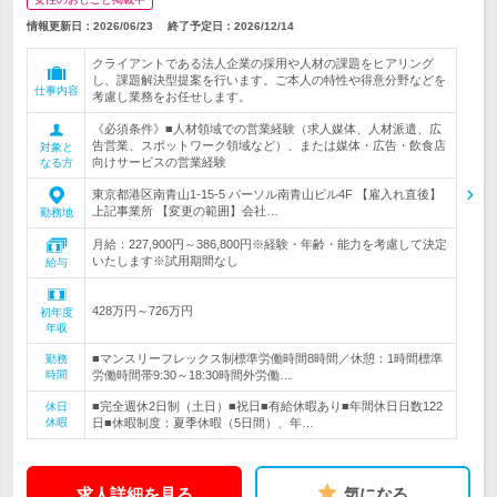
情報更新日：2026/06/23
終了予定日：
2026/12/14
クライアントである法人企業の採用や人材の課題をヒアリング
し、課題解決型提案を行います。ご本人の特性や得意分野などを
仕事内容
考慮し業務をお任せします。
《必須条件》■人材領域での営業経験（求人媒体、人材派遣、広
告営業、スポットワーク領域など）、または媒体・広告・飲食店
対象と
向けサービスの営業経験
なる方
東京都港区南青山1-15-5 パーソル南青山ビル4F 【雇入れ直後】
上記事業所 【変更の範囲】会社…
勤務地
月給：227,900円～386,800円※経験・年齢・能力を考慮して決定
いたします※試用期間なし
給与
428万円～726万円
初年度
年収
■マンスリーフレックス制標準労働時間8時間／休憩：1時間標準
勤務
時間
労働時間帯9:30～18:30時間外労働…
■完全週休2日制（土日）■祝日■有給休暇あり■年間休日日数122
休日
休暇
日■休暇制度：夏季休暇（5日間）、年…
求人詳細を見る
気になる