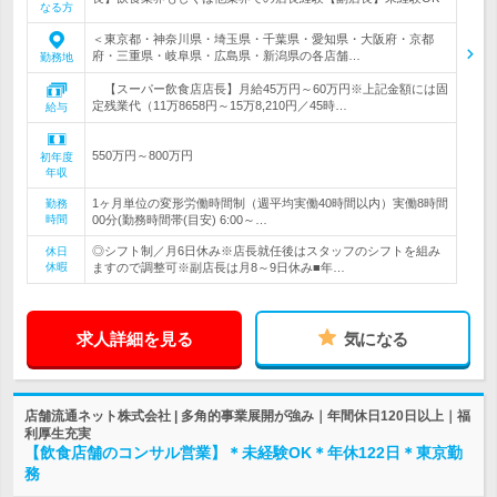
なる方
＜東京都・神奈川県・埼玉県・千葉県・愛知県・大阪府・京都
府・三重県・岐阜県・広島県・新潟県の各店舗…
勤務地
【スーパー飲食店店長】月給45万円～60万円※上記金額には固
定残業代（11万8658円～15万8,210円／45時…
給与
550万円～800万円
初年度
年収
1ヶ月単位の変形労働時間制（週平均実働40時間以内）実働8時間
勤務
時間
00分(勤務時間帯(目安) 6:00～…
◎シフト制／月6日休み※店長就任後はスタッフのシフトを組み
休日
休暇
ますので調整可※副店長は月8～9日休み■年…
求人詳細を見る
気になる
店舗流通ネット株式会社 | 多角的事業展開が強み｜年間休日120日以上｜福
利厚生充実
【飲食店舗のコンサル営業】＊未経験OK＊年休122日＊東京勤
務