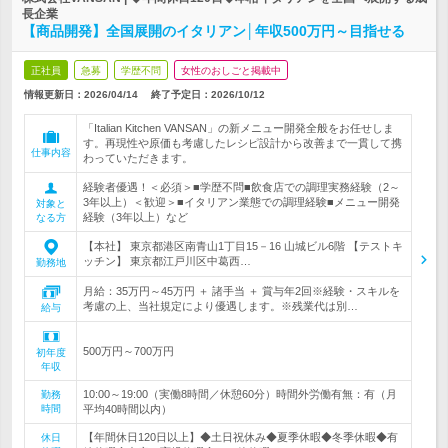
長企業
【商品開発】全国展開のイタリアン│年収500万円～目指せる
正社員
急募
学歴不問
女性のおしごと掲載中
情報更新日：2026/04/14
終了予定日：
2026/10/12
「Italian Kitchen VANSAN」の新メニュー開発全般をお任せしま
す。再現性や原価も考慮したレシピ設計から改善まで一貫して携
仕事内容
わっていただきます。
経験者優遇！＜必須＞■学歴不問■飲食店での調理実務経験（2～
3年以上）＜歓迎＞■イタリアン業態での調理経験■メニュー開発
対象と
経験（3年以上）など
なる方
【本社】 東京都港区南青山1丁目15－16 山城ビル6階 【テストキ
ッチン】 東京都江戸川区中葛西…
勤務地
月給：35万円～45万円 ＋ 諸手当 ＋ 賞与年2回※経験・スキルを
考慮の上、当社規定により優遇します。※残業代は別…
給与
500万円～700万円
初年度
年収
10:00～19:00（実働8時間／休憩60分）時間外労働有無：有（月
勤務
時間
平均40時間以内）
【年間休日120日以上】◆土日祝休み◆夏季休暇◆冬季休暇◆有
休日