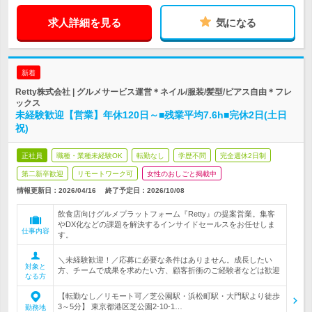
求人詳細を見る
気になる
新着
Retty株式会社 | グルメサービス運営＊ネイル/服装/髪型/ピアス自由＊フレ
ックス
未経験歓迎【営業】年休120日～■残業平均7.6h■完休2日(土日
祝)
正社員
職種・業種未経験OK
転勤なし
学歴不問
完全週休2日制
第二新卒歓迎
リモートワーク可
女性のおしごと掲載中
情報更新日：2026/04/16
終了予定日：
2026/10/08
飲食店向けグルメプラットフォーム『Retty』の提案営業。集客
やDX化などの課題を解決するインサイドセールスをお任せしま
仕事内容
す。
＼未経験歓迎！／応募に必要な条件はありません。成長したい
対象と
方、チームで成果を求めたい方、顧客折衝のご経験者などは歓迎
なる方
【転勤なし／リモート可／芝公園駅・浜松町駅・大門駅より徒歩
3～5分】 東京都港区芝公園2-10-1…
勤務地