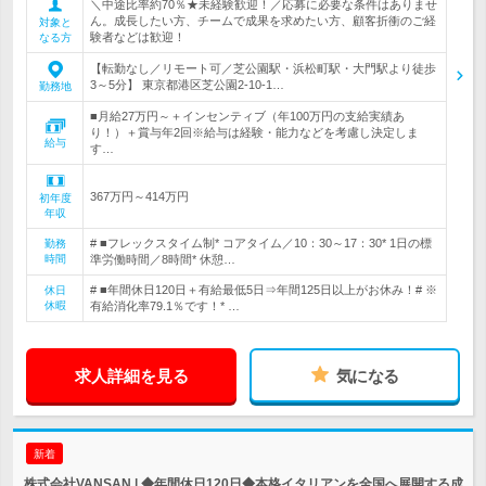
＼中途比率約70％★未経験歓迎！／応募に必要な条件はありませ
ん。成長したい方、チームで成果を求めたい方、顧客折衝のご経
対象と
験者などは歓迎！
なる方
【転勤なし／リモート可／芝公園駅・浜松町駅・大門駅より徒歩
3～5分】 東京都港区芝公園2-10-1…
勤務地
■月給27万円～＋インセンティブ（年100万円の支給実績あ
り！）＋賞与年2回※給与は経験・能力などを考慮し決定しま
給与
す…
367万円～414万円
初年度
年収
# ■フレックスタイム制* コアタイム／10：30～17：30* 1日の標
勤務
時間
準労働時間／8時間* 休憩…
# ■年間休日120日＋有給最低5日⇒年間125日以上がお休み！# ※
休日
休暇
有給消化率79.1％です！* …
求人詳細を見る
気になる
新着
株式会社VANSAN | ◆年間休日120日◆本格イタリアンを全国へ展開する成