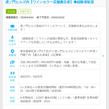
虎ノ門ヒルズ内【ワインセラー店舗責任者】◆経験者歓迎
正社員
学歴不問
情報更新日：2026/04/24
終了予定日：
2026/10/22
虎ノ門ヒルズ直結のワインセラーにて、店舗責任者をお任せしま
す！
仕事内容
《経験歓迎！》ワインの知識が豊富な方、飲食店経験者！キャリ
対象と
アアップを目指したい方をお待ちしています！
なる方
東京都港区虎ノ門1丁目17-1 虎ノ門ヒルズビジネスタワー3F虎ノ
門横丁内 【雇入れ直後】上記事業…
勤務地
月給 350,000円～500,000円※経験・年齢・能力を考慮して決定
いたします※試用期間：3ヶ月あり（待遇に変更…
給与
450万円～700万円
初年度
年収
1ヶ月単位への変形労働時間制（週平均40時間以内）└10：00～
勤務
時間
23：00の間で実働8時間／休憩1時…
# 年間休日：110日* 週休2日制（シフト制）* 夏季休暇* 冬季休暇*
休日
休暇
有給取得（取得率：約10…