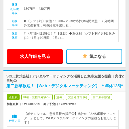
360万円～430万円
初年度
年収
# 《シフト制》実働：10:00～23:30の間で8時間休憩：60分時間
勤務
時間
外労働有無：有※終電考慮しま…
# 《年間休日109日》# 【休日】◆週休制（シフト制)* 月9日休み
休日
休暇
(12・1月は10日間、2月の…
求人詳細を見る
気になる
SOEL株式会社 | デジタルマーケティングを活用した集客支援を提案｜完休2
日制◎
第二新卒歓迎！【Web・デジタルマーケティング】 ＊年休125日
正社員
職種・業種未経験OK
急募
完全週休2日制
第二新卒歓迎
情報更新日：2026/06/19
終了予定日：
2026/12/10
【ポテンシャル、意欲重視の採用◎】当社の「SNS運用ディレク
ター」として、WEBデジタルマーケティングの業務をお任せしま
仕事内容
す！