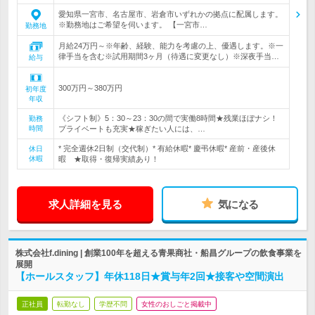
愛知県一宮市、名古屋市、岩倉市いずれかの拠点に配属します。
※勤務地はご希望を伺います。 【一宮市…
勤務地
月給24万円～※年齢、経験、能力を考慮の上、優遇します。※一
律手当を含む※試用期間3ヶ月（待遇に変更なし）※深夜手当…
給与
300万円～380万円
初年度
年収
《シフト制》5：30～23：30の間で実働8時間★残業ほぼナシ！
勤務
時間
プライベートも充実★稼ぎたい人には、…
* 完全週休2日制（交代制）* 有給休暇* 慶弔休暇* 産前・産後休
休日
休暇
暇 ★取得・復帰実績あり！
求人詳細を見る
気になる
株式会社f.dining | 創業100年を超える青果商社・船昌グループの飲食事業を
展開
【ホールスタッフ】年休118日★賞与年2回★接客や空間演出
正社員
転勤なし
学歴不問
女性のおしごと掲載中