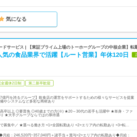
気になる
ードサービス | 【東証プライム上場のトーホーグループの中核企業】転
人気の食品業界で活躍【ルート営業】年休120日
完全週休2日制
第二新卒歓迎
597億円を誇るグループ】飲食店の運営をサポートするための様々なサービスを提案
備やシステムなど多彩な商材あり
卒以上 ◎要普免 ◎40歳までの方(※) ★20～30代の若手も活躍中 ★単身・ファ
り ★大手グループならではの厚待遇
募集中／ ★選べる働き方 <1>全国転勤あり <2>エリア内の転勤あり <3>転…
◆月給：246,520円~357,040円＋諸手当＋賞与<2>エリア内の転勤あり◆月給：