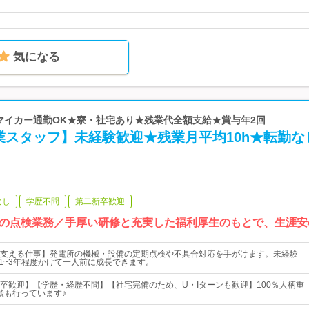
気になる
 マイカー通勤OK★寮・社宅あり★残業代全額支給★賞与年2回
業スタッフ】未経験歓迎★残業月平均10h★転勤な
なし
学歴不問
第二新卒歓迎
の点検業務／手厚い研修と充実した福利厚生のもとで、生涯安
支える仕事】発電所の機械・設備の定期点検や不具合対応を手がけます。未経験
で1~3年程度かけて一人前に成長できます。
卒歓迎】【学歴・経歴不問】【社宅完備のため、U・Iターンも歓迎】100％人柄重
談も行っています♪