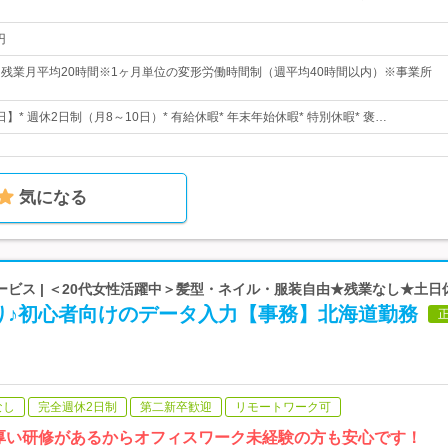
円
30※残業月平均20時間※1ヶ月単位の変形労働時間制（週平均40時間以内）※事業所
日】* 週休2日制（月8～10日）* 有給休暇* 年末年始休暇* 特別休暇* 褒…
気になる
ビス | ＜20代女性活躍中＞髪型・ネイル・服装自由★残業なし★土日
り♪初心者向けのデータ入力【事務】北海道勤務
なし
完全週休2日制
第二新卒歓迎
リモートワーク可
厚い研修があるからオフィスワーク未経験の方も安心です！