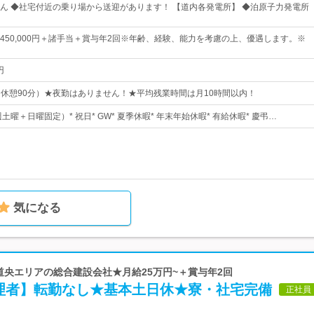
ん ◆社宅付近の乗り場から送迎があります！ 【道内各発電所】 ◆泊原子力発電所
0円～450,000円＋諸手当＋賞与年2回※年齢、経験、能力を考慮の上、優遇します。※
円
30（休憩90分）★夜勤はありません！★平均残業時間は月10時間以内！
週土曜＋日曜固定）* 祝日* GW* 夏季休暇* 年末年始休暇* 有給休暇* 慶弔…
気になる
 道央エリアの総合建設会社★月給25万円~＋賞与年2回
理者】転勤なし★基本土日休★寮・社宅完備
正社員