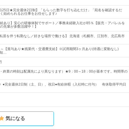
125日★完全週休2日制】「もらった数字を打ち込むだけ」「宛名を確認するだ
く始められるお仕事をお任せします♪
給あり】安心の研修体制でサポート／事務未経験入社が85％【販売・アパレルを
の先輩が多数活躍中！】
／転居を伴う転勤なし／好きな場所で働ける】 北海道（札幌市、江別市、北広島市
00円～【賞与あり★残業代・交通費支給】※試用期間3ヶ月あり(待遇に変動なし)
・短…
円
業・終業の時刻は配属先により異なります）★9：00～18：00が基本です。時間帯の
日》●完全週休2日制（土、日）、祝日●有給休暇（入社時に付与） 有休取得平均日
気になる