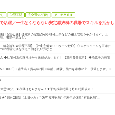
なし
学歴不問
完全週休2日制
第二新卒歓迎
で活躍／一生なくならない安定感抜群の職場でスキルを活かし
働ける安心感】発電所の定期点検や補修工事などの施工管理を手がけます。工
理、書類作成など。
二新卒歓迎★学歴不問】【社宅完備★U・Iターン歓迎】◇スケジュールを正確に
つの現場で腰を据えて働きたい方など
ん ◆社宅付近の乗り場から送迎があります！ 【道内各発電所】 ◆泊原子力発電
0円～500,000円＋諸手当＋賞与年2回※年齢、経験、能力を考慮の上、優遇します。※
円
30（休憩90分）★夜勤はありません！★平均残業時間は月10時間以内！
日★* 週休2日制（土日休み）* GW* 夏季休暇* 年末年始休暇* 有給休暇*…