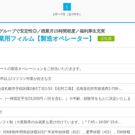
1
1件〜7件（全7件中）
忠グループで安定性◎／残業月15時間程度／福利厚生充実
業用フィルム【製造オペレーター】
正社員
ートの製造オペレーションをご担当いただきます。
卒以上/コツコツ作業が好きな方
道札幌市手稲区曙2条5丁目1-52 【石狩工場】 北海道石狩市新港西1-706-…
0円～（一律固定手当23,200円～/月を含む。）※年齢、経験等をもとに決定いたしま
円
フト制（※夜勤帯のみ就業も受け付けています。）* 7:45～16:00* 15:4…
日》月8休制年間有給休暇10日* 年末年始休暇（6日）、夏季休暇（4日）、GW休暇