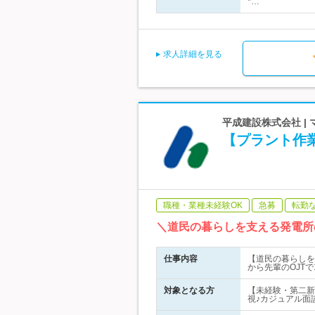
*…
求人詳細を見る
平成建設株式会社 |
【プラント作
職種・業種未経験OK
急募
転勤
＼道民の暮らしを支える発電所
仕事内容
【道民の暮らしを
から先輩のOJT
対象となる方
【未経験・第二新
視♪カジュアル面