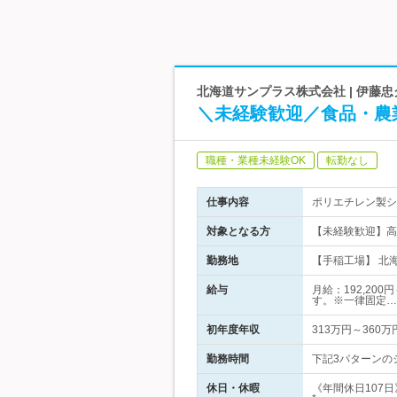
北海道サンプラス株式会社 | 伊藤
＼未経験歓迎／食品・農
職種・業種未経験OK
転勤なし
仕事内容
ポリエチレン製シ
対象となる方
【未経験歓迎】高
勤務地
【手稲工場】 北海
給与
月給：192,20
す。※一律固定…
初年度年収
313万円～360万
勤務時間
下記3パターンのシ
休日・休暇
《年間休日107