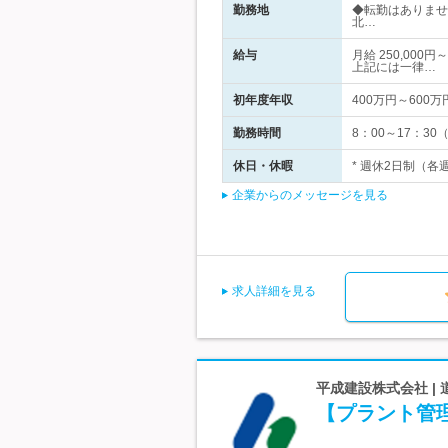
勤務地
◆転勤はありませ
北…
給与
月給 250,00
上記には一律…
初年度年収
400万円～600万
勤務時間
8：00～17：
休日・休暇
* 週休2日制（各
企業からのメッセージを見る
求人詳細を見る
平成建設株式会社 |
【プラント管