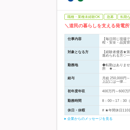
職種・業種未経験OK
急募
転勤
＼道民の暮らしを支える発電所
仕事内容
【毎日同じ現場で
程・安全・品質管
対象となる方
【経験者優遇★第
進められる方◇一
勤務地
◆転勤はありませ
所 ★…
給与
月給 250,00
上記には一律…
初年度年収
400万円～600万
勤務時間
8：00～17：
休日・休暇
# ★年間休日110
企業からのメッセージを見る