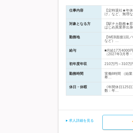
仕事内容
【定時退社★年休
け」など、無理な
対象となる方
【駅チカ勤務★昇
はじめ異業界出身
勤務地
【WEB面接1回
など）…
給与
■月給17万40
（2027年3月専
初年度年収
210万円～310万
勤務時間
実働8時間 （始
希…
休日・休暇
《年間休日125
数：年…
求人詳細を見る