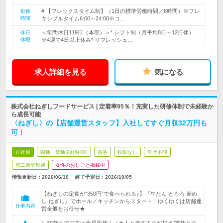
# 【フレックスタイム制】（1日の標準労働時間／8時間）※フレ
勤務
時間
キシブルタイム6:00～24:00※コ…
＜年間休日119日（本部）＞* シフト制（月平均8日～12日休）
休日
休暇
※4週で4日以上休み* リフレッシュ…
求人詳細を見る
気になる
株式会社ねぎしフードサービス | 定着率95％！充実した研修体制で未経験か
ら成長可能
〈ねぎし〉の【店舗運営スタッフ】入社してすぐ月収32万円も
可！
正社員
職種・業種未経験OK
急募
転勤なし
学歴不問
第二新卒歓迎
女性のおしごと掲載中
情報更新日：2026/06/10
終了予定日：
2026/10/05
【ねぎしの定食が“350円”で食べられる♪】『牛たん とろろ 麦め
し ねぎし』でホール／キッチンからスタート！ゆくゆくは店舗運
仕事内容
営全般をお任せ★
＼39歳までの方は全員面接！／★人と接するのが好き/家族との