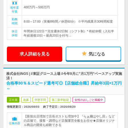
400万円～500万円
初年度
年収
勤務
8:00～17:00（実働8時間／休憩60分） ※平均残業月30時間程度
時間
年間休日122日 * 完全週休2日制（シフト制）* 有給休暇（入社半
休日
休暇
年経過後10日～最高20日を付与…
求人詳細を見る
気になる
株式会社INGS | #東証グロース上場 #今年9月に”月1万円”ベースアップ実施
済！
合格率90％＆スピード選考可◎【店舗総合職】昇給年3回×1万円
～
正社員
急募
学歴不問
第二新卒歓迎
女性のおしごと掲載中
情報更新日：2026/08/03
終了予定日：
2026/08/20
【新規出店増加で店長ポストも増加中】『らぁ麺はやし田』など
の店舗で、接客・調理など店舗運営全般をお任せ★店舗オリジナ
仕事内容
ル商品の開発も経験できる