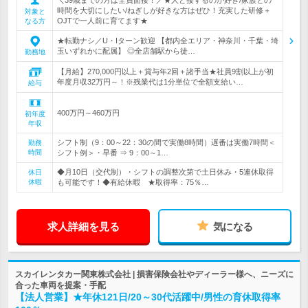
時間を大切にしたい/ねぎしが好きな方はぜひ！充実した研修＋
対象と
OJTで一人前に育てます★
なる方
★転勤ナシ／U・Iターン歓迎 【都内全エリア・神奈川・千葉・埼
玉いずれかに配属】 ◎全店舗駅から徒…
勤務地
【月給】270,000円以上＋賞与年2回＋諸手当★社員9割以上が初
年度月収32万円～！※残業代は1分単位で全額支給い…
給与
400万円～460万円
初年度
年収
シフト制（9：00～22：30の間で実働8時間）遅番は実働7時間＜
勤務
時間
シフト例＞・早番 ⇒ 9：00～1…
◆月10日（交代制）・シフトの調整次第で土日休み・5連休取得
休日
休暇
も可能です！◆有給休暇 ★取得率：75％…
求人詳細を見る
気になる
スカイレンタカー関東株式会社 | 損害保険会社やディーラー様へ、ニーズに
合った車両を提案・手配
【法人営業】★年休121日/20～30代活躍中/男性の育休取得率