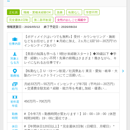
～
正社員
職種・業種未経験OK
急募
転勤なし
学歴不問
完全週休2日制
第二新卒歓迎
女性のおしごと掲載中
情報更新日：2026/05/12
終了予定日：
2026/08/24
【ボディメイクはいつでも無料♪】受付・カウンセリング・施術
などをお任せします！★月給に加え、2ヵ月に1回”10～20万円”の
仕事内容
インセンティブあり◎
【美容の知識も学べる！9割が未経験スタート】◆39歳以下 ◆学
歴・経験いっさい不問！先輩の前職はさまざま！働きながら、キ
対象と
レイになれるお仕事です♪
なる方
【転勤なし】U・Iターン歓迎／社員寮あり 東京・愛知・岐阜・大
阪のパーフェクトラインにてご活躍いた…
勤務地
月給33万円～55万円＋インセンティブ年7回（平均10～20万円）
＋交通費全額支給＊経験・能力等を考慮し加給・優遇い…
給与
450万円～700万円
初年度
年収
# 【今年7月～勤務時間が変わります！】10：00～19：00（休憩
勤務
時間
時間1時間）19：00に退社でき…
# 【年間休日120日以上】* 完全週休2日制（日曜日、月曜日） *
休日