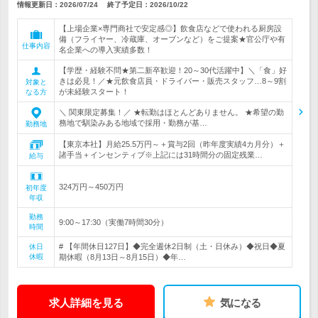
情報更新日：2026/07/24
終了予定日：
2026/10/22
【上場企業×専門商社で安定感◎】飲食店などで使われる厨房設
備（フライヤー、冷蔵庫、オーブンなど）をご提案★官公庁や有
仕事内容
名企業への導入実績多数！
【学歴・経験不問★第二新卒歓迎！20～30代活躍中】＼「食」好
きは必見！／★元飲食店員・ドライバー・販売スタッフ…8～9割
対象と
が未経験スタート！
なる方
＼ 関東限定募集！／ ★転勤はほとんどありません。 ★希望の勤
務地で馴染みある地域で採用・勤務が基…
勤務地
【東京本社】月給25.5万円～＋賞与2回（昨年度実績4カ月分）＋
諸手当＋インセンティブ※上記には31時間分の固定残業…
給与
324万円～450万円
初年度
年収
勤務
9:00～17:30（実働7時間30分）
時間
# 【年間休日127日】◆完全週休2日制（土・日休み）◆祝日◆夏
休日
休暇
期休暇（8月13日～8月15日）◆年…
求人詳細を見る
気になる