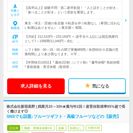
【高卒以上】経験不問・第二新卒歓迎！「人と話すことが好き」
対象と
「食べることが好き」という意欲を重視します。
なる方
東京・埼玉・茨城の各店舗 ※転居を伴う転勤なし（希望に沿わな
い転勤はありません） ＜東京都＞ 昭島…
勤務地
【月給】212,510円～233,150円 ＋ 諸手当※上記には固定残業代
として7～15時間/11,040円～含む …
給与
シフト制8：00～20：00 の間で実働8時間／休憩60分※店舗の営
勤務
時間
業時間により多少異なります。※平…
【年間休日105日】* 週休2日制（シフト制）* 慶弔休暇* 有給休暇
休日
休暇
* 産前産後・育児休暇（取得実…
求人詳細を見る
気になる
株式会社新宿高野 | 残業月20～30h★賞与年2回！産育休取得率95%超で長
く働けます◎
SNSでも話題♪フルーツギフト・高級フルーツなどの【販売】
正社員
職種・業種未経験OK
急募
転勤なし
学歴不問