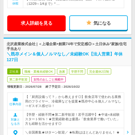
休暇
（12/29～1/4まで）* …
求人詳細を見る
気になる
北沢産業株式会社 | ＜上場企業×創業74年で安定感◎＞土日休み*家族/住宅
手当あり
＼既存メイン＆個人ノルマなし／未経験OK【法人営業】年休
127日
正社員
職種・業種未経験OK
急募
学歴不問
完全週休2日制
第二新卒歓迎
女性のおしごと掲載中
情報更新日：2026/07/28
終了予定日：
2026/10/22
【「厨房設備って？」から教えます◎】飲食店等で使われる業務
用のフライヤー、冷蔵庫などを提案★既存中心＆個人ノルマなし
仕事内容
⇒ギスギス感ゼロ！
【学歴・経験不問★第二新卒歓迎！若手活躍中】★中途×未経験
スタート90％！★営業経験者は優遇♪「飲食業界で働いていた」
対象と
方も経験を活かせます◎
なる方
＼全国募集★UIターン歓迎／ ★転勤はほとんどありません！ ★