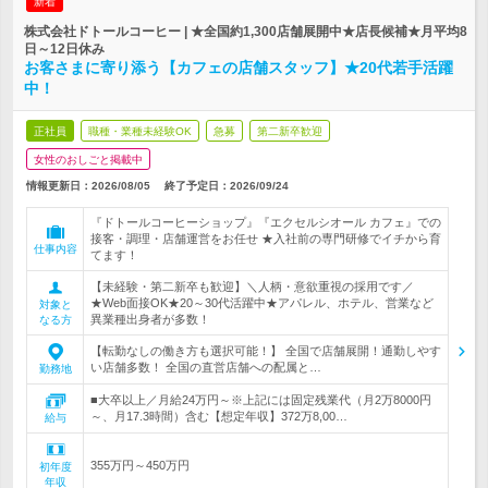
新着
株式会社ドトールコーヒー | ★全国約1,300店舗展開中★店長候補★月平均8
日～12日休み
お客さまに寄り添う【カフェの店舗スタッフ】★20代若手活躍
中！
正社員
職種・業種未経験OK
急募
第二新卒歓迎
女性のおしごと掲載中
情報更新日：2026/08/05
終了予定日：
2026/09/24
『ドトールコーヒーショップ』『エクセルシオール カフェ』での
接客・調理・店舗運営をお任せ ★入社前の専門研修でイチから育
仕事内容
てます！
【未経験・第二新卒も歓迎】＼人柄・意欲重視の採用です／
★Web面接OK★20～30代活躍中★アパレル、ホテル、営業など
対象と
異業種出身者が多数！
なる方
【転勤なしの働き方も選択可能！】 全国で店舗展開！通勤しやす
い店舗多数！ 全国の直営店舗への配属と…
勤務地
■大卒以上／月給24万円～※上記には固定残業代（月2万8000円
～、月17.3時間）含む【想定年収】372万8,00…
給与
355万円～450万円
初年度
年収