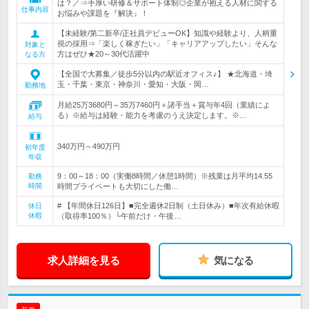
は？／⇒手厚い研修＆サポート体制◎企業が抱える人材に関する
仕事内容
お悩みや課題を『解決』！
【未経験/第二新卒/正社員デビューOK】知識や経験より、人柄重
視の採用⇒「楽しく稼ぎたい」「キャリアアップしたい」そんな
対象と
方はぜひ★20～30代活躍中
なる方
【全国で大募集／徒歩5分以内の駅近オフィス♪】 ★北海道・埼
玉・千葉・東京・神奈川・愛知・大阪・岡…
勤務地
月給25万3680円～35万7460円＋諸手当＋賞与年4回（業績によ
る）※給与は経験・能力を考慮のうえ決定します。※…
給与
340万円～490万円
初年度
年収
9：00～18：00（実働8時間／休憩1時間）※残業は月平均14.55
勤務
時間
時間プライベートも大切にした働…
# 【年間休日126日】■完全週休2日制（土日休み）■年次有給休暇
休日
休暇
（取得率100％）└午前だけ・午後…
求人詳細を見る
気になる