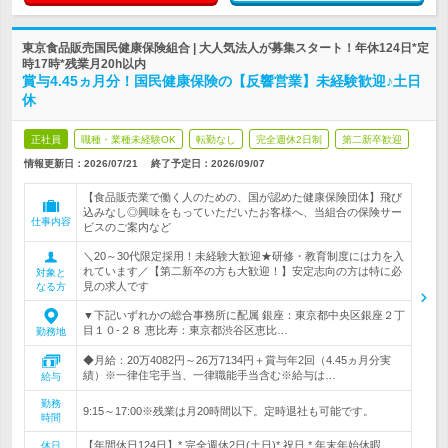
東京食品販売国民健康保険組合 | 大人気法人が募集スタート！年休124日*定
時17時*残業月20h以内
賞与4.45ヵ月分！国民健康保険の【反響営業】未経験歓迎♪土日
休
正社員
職種・業種未経験OK
転勤なし
完全週休2日制
第二新卒歓迎
情報更新日：2026/07/21
終了予定日：
2026/09/07
【食品販売業で働く人のための、国が認めた健康保険団体】飛び
込みなし◎興味をもっていただいたお客様へ、当組合の保険サー
仕事内容
ビスのご案内など
＼20～30代限定採用！未経験大歓迎★研修・教育制度には力を入
れています／【第二新卒の方も大歓迎！】安定志向の方は特に必
対象と
見の求人です
なる方
▼下記いずれかの総合事務所に配属 銀座：東京都中央区銀座２丁
目１０-２８ 恵比寿：東京都渋谷区恵比…
勤務地
◆月給：20万4082円～26万7134円＋賞与年2回（4.45ヵ月分実
績）※一律住宅手当、一律職能手当含む※給与は…
給与
勤務
9:15～17:00※残業は月20時間以下。定時退社も可能です。
時間
【年間休日124日】* 完全週休2日(土日)* 祝日 * 年末年始休暇
休日