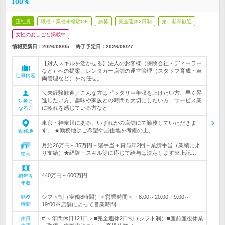
100％
正社員
職種・業種未経験OK
急募
完全週休2日制
第二新卒歓迎
女性のおしごと掲載中
情報更新日：2026/08/05
終了予定日：
2026/08/27
【対人スキルを活かせる】法人のお客様（保険会社・ディーラー
など）への提案、レンタカー店舗の運営管理（スタッフ育成・車
仕事内容
両管理など）をお任せ。
＼未経験歓迎／こんな方はピッタリ⇒年収を上げたい方、早く昇
進したい方、趣味や家族との時間も大切にしたい方、サービス業
対象と
に疲れを感じている方など
なる方
東京・神奈川にある、いずれかの店舗にて勤務していただきま
す。 ★勤務地はご希望や居住地を考慮の上、…
勤務地
月給26万円～35万円＋諸手当＋賞与年2回＋業績手当（業績によ
り支給）★経験・スキル等に応じて給与は決定します※上記…
給与
440万円～600万円
初年度
年収
シフト制（実働8時間）＜営業時間＞・8:00～20:00・9:00～
勤務
時間
19:00※店舗によって営業時間…
# ＜年間休日121日＞■完全週休2日制（シフト制）■産前産後休業
休日