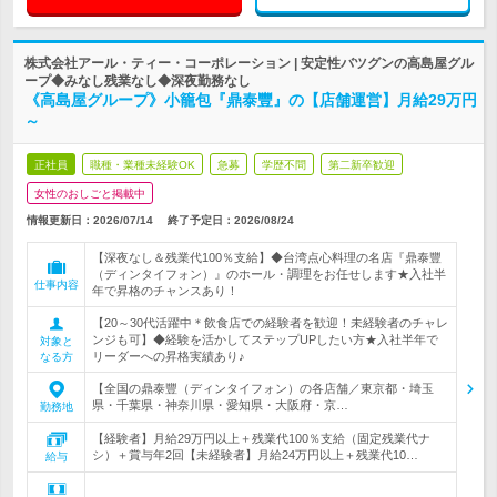
株式会社アール・ティー・コーポレーション | 安定性バツグンの高島屋グル
ープ◆みなし残業なし◆深夜勤務なし
《高島屋グループ》小籠包『鼎泰豐』の【店舗運営】月給29万円
～
正社員
職種・業種未経験OK
急募
学歴不問
第二新卒歓迎
女性のおしごと掲載中
情報更新日：2026/07/14
終了予定日：
2026/08/24
【深夜なし＆残業代100％支給】◆台湾点心料理の名店『鼎泰豐
（ディンタイフォン）』のホール・調理をお任せします★入社半
仕事内容
年で昇格のチャンスあり！
【20～30代活躍中＊飲食店での経験者を歓迎！未経験者のチャレ
ンジも可】◆経験を活かしてステップUPしたい方★入社半年で
対象と
リーダーへの昇格実績あり♪
なる方
【全国の鼎泰豐（ディンタイフォン）の各店舗／東京都・埼玉
県・千葉県・神奈川県・愛知県・大阪府・京…
勤務地
【経験者】月給29万円以上＋残業代100％支給（固定残業代ナ
シ）＋賞与年2回【未経験者】月給24万円以上＋残業代10…
給与