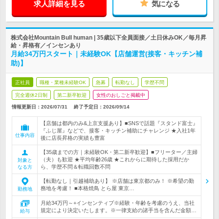
求人詳細を見る
気になる
株式会社Mountain Bull human | 35歳以下全員面接／土日休みOK／毎月昇
給・昇格有／インセンあり
月給34万円スタート｜未経験OK【店舗運営(接客・キッチン補
助)】
正社員
職種・業種未経験OK
急募
転勤なし
学歴不問
完全週休2日制
第二新卒歓迎
女性のおしごと掲載中
情報更新日：2026/07/31
終了予定日：
2026/09/14
【店舗は都内のみ&上京支援あり】■SNSで話題『スタンド富士』
『ふじ屋』などで、接客・キッチン補助にチャレンジ ★入社1年
仕事内容
後に店長昇格の実績も豊富
【35歳までの方｜未経験OK・第二新卒歓迎】■フリーター／主婦
（夫）も歓迎 ★平均年齢26歳 ★これからに期待した採用だか
対象と
ら、学歴不問＆転職回数不問
なる方
【転勤なし｜引越補助あり】 ※店舗は東京都のみ！ ※希望の勤
務地を考慮！ ■本格焼鳥 とら屋 東京…
勤務地
月給34万円～+インセンティブ※経験・年齢を考慮のうえ、当社
規定により決定いたします。※一律支給の諸手当を含んだ金額…
給与