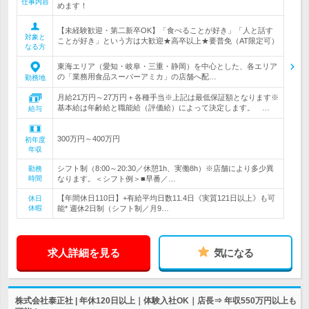
仕事内容
めます！
【未経験歓迎・第二新卒OK】「食べることが好き」「人と話す
対象と
ことが好き」という方は大歓迎★高卒以上★要普免（AT限定可）
なる方
東海エリア（愛知・岐阜・三重・静岡）を中心とした、各エリア
の「業務用食品スーパーアミカ」の店舗へ配…
勤務地
月給21万円～27万円＋各種手当※上記は最低保証額となります※
基本給は年齢給と職能給（評価給）によって決定します。 …
給与
300万円～400万円
初年度
年収
シフト制（8:00～20:30／休憩1h、実働8h）※店舗により多少異
勤務
時間
なります。＜シフト例＞■早番／…
【年間休日110日】+有給平均日数11.4日《実質121日以上》も可
休日
休暇
能* 週休2日制（シフト制／月9…
求人詳細を見る
気になる
株式会社泰正社 | 年休120日以上｜体験入社OK｜店長⇒ 年収550万円以上も