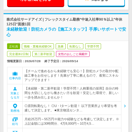
株式会社サードアイズ | フレックスタイム勤務*中途入社率90％以上*年休
125日*面接1回
未経験歓迎！防犯カメラの【施工スタッフ】手厚いサポートで安
心
正社員
職種・業種未経験OK
急募
転勤なし
学歴不問
完全週休2日制
第二新卒歓迎
女性のおしごと掲載中
情報更新日：2026/07/28
終了予定日：
2026/09/14
【チームで進めるから未経験でも安心！】防犯カメラの取付や配
線工事をお任せします！先輩が丁寧に教えるので、着実にスキル
仕事内容
アップできます！
【未経験・第二新卒歓迎！学歴不問！人柄重視の採用】自分の時
間を大切にしながら働きたい方を歓迎！安定した環境で、新しい
対象と
一歩を踏み出しませんか！
なる方
◎原則転勤なし！ ◎U・Iターン歓迎！ 以下営業所より希望を考
慮して決定します。 ■東京物流センタ…
勤務地
月給25万円～55万円※能力や経験などを考慮して決定します。※
上記金額には30時間分、4万8,000円～10万4,5…
給与