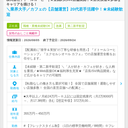
キャリアを描ける！
＼業界大手／カフェの【店舗運営】20代若手活躍中！★未経験歓
迎
正社員
職種・業種未経験OK
急募
第二新卒歓迎
女性のおしごと掲載中
情報更新日：2026/08/05
終了予定日：
2026/09/24
【配属前に”座学＆実技”の丁寧な研修を用意♪】『ドトールコーヒ
ーショップ』『エクセルシオール カフェ』での店舗運営全般をお
仕事内容
任せします。
【未経験・第二新卒歓迎】＼「人が好き・カフェが好き」な人柄
を重視／★Web面接OK★福利厚生充実★『店長/SV/商品開発』な
対象と
ど広がるキャリアの可能性
なる方
【転勤なしの働き方も選択可能！】 全国で店舗展開！通勤しやす
い店舗多数！ 全国の直営店舗への配属と…
勤務地
■大卒以上／月給24万円～※上記には固定残業代（月2万8000円
～、月17.3時間）含む【想定年収】372万8,00…
給与
355万円～450万円
初年度
年収
# 【フレックスタイム制】（1日の標準労働時間／8時間）※フレ
勤務