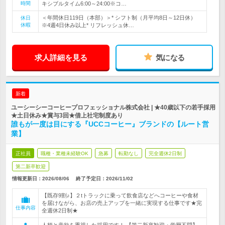
時間
キシブルタイム6:00～24:00※コ…
＜年間休日119日（本部）＞* シフト制（月平均8日～12日休）
休日
休暇
※4週4日休み以上* リフレッシュ休…
求人詳細を見る
気になる
新着
ユーシーシーコーヒープロフェッショナル株式会社 | ★40歳以下の若手採用
★土日休み★賞与3回★借上社宅制度あり
誰もが一度は目にする『UCCコーヒー』ブランドの【ルート営
業】
正社員
職種・業種未経験OK
急募
転勤なし
完全週休2日制
第二新卒歓迎
情報更新日：2026/08/06
終了予定日：
2026/11/02
【既存9割♪】２tトラックに乗って飲食店などへコーヒーや食材
を届けながら、お店の売上アップを一緒に実現する仕事です★完
仕事内容
全週休2日制★
人柄と意欲を重視した採用です！ 【第二新卒歓迎・学歴不問】