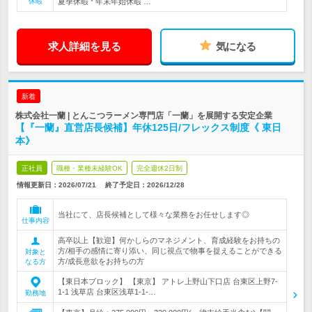
休暇
夏季休暇 * 年末年始休暇 …
求人詳細を見る
気になる
新着
株式会社一蘭 | とんこつラーメン専門店「一蘭」を展開する安定企業
【『一蘭』直営店長候補】年休125日/フレックス制度《 東日
本》
正社員
職種・業種未経験OK
完全週休2日制
情報更新日：2026/07/21
終了予定日：
2026/12/28
当社にて、店長候補として様々な業務をお任せします◎
仕事内容
高卒以上【歓迎】何かしらのマネジメント、育成経験をお持ちの
方/相手の感情に寄り添い、同じ視点で物事を捉えることができる
対象と
方/成長意欲をお持ちの方
なる方
【東日本ブロック】 【東京】 アトレ上野山下口店 台東区上野7-
1-1 浅草店 台東区浅草1-1-…
勤務地