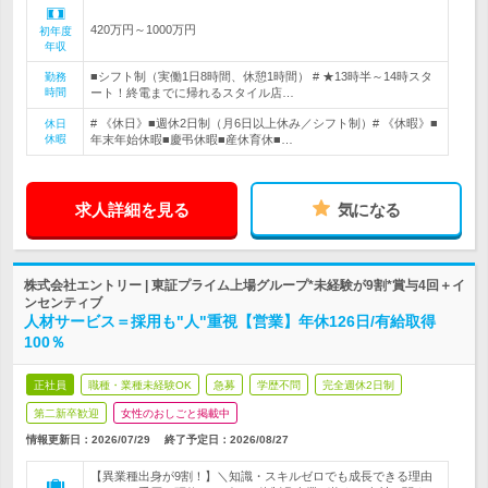
420万円～1000万円
初年度
年収
■シフト制（実働1日8時間、休憩1時間） # ★13時半～14時スタ
勤務
時間
ート！終電までに帰れるスタイル店…
# 《休日》■週休2日制（月6日以上休み／シフト制）# 《休暇》■
休日
休暇
年末年始休暇■慶弔休暇■産休育休■…
求人詳細を見る
気になる
株式会社エントリー | 東証プライム上場グループ*未経験が9割*賞与4回＋イ
ンセンティブ
人材サービス＝採用も"人"重視【営業】年休126日/有給取得
100％
正社員
職種・業種未経験OK
急募
学歴不問
完全週休2日制
第二新卒歓迎
女性のおしごと掲載中
情報更新日：2026/07/29
終了予定日：
2026/08/27
【異業種出身が9割！】＼知識・スキルゼロでも成長できる理由