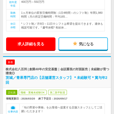
400万円～550万円
初年度
年収
1ヵ月単位の変形労働時間制（1日4時間～のシフト制）年間1,980
勤務
時間
時間（月の所定労働時間：平均165…
* シフト制／月9日～11日※シフトは希望を提出できます。連休も
休日
休暇
相談可能です。* 慶弔休暇* 有給休…
求人詳細を見る
気になる
新着
株式会社八百邦 | 創業48年の安定基盤｜会話重視の対面販売｜未経験が育つ
環境◎
茨城／青果専門店の【店舗運営スタッフ】＊未経験可＊賞与年2
回
正社員
職種・業種未経験OK
第二新卒歓迎
情報更新日：2026/03/20
終了予定日：
2026/09/17
「旬の野菜や果物」をお客様へ提案する店舗スタッフとしてご活
躍いただきます！
仕事内容