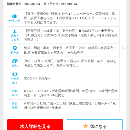
情報更新日：2026/07/24
終了予定日：
2027/01/14
【直行・直帰OK／残業ほぼゼロ】エレベーターの定期検査・修
理・設置工事を担当 ★座学研修＆OJTからスタート！イチから
仕事内容
丁寧＆大切に育てます♪
【学歴不問／未経験・第二新卒歓迎】◆40歳以下の方◆要普免
（AT限定可）◎先輩の8割が文系出身《電気工事士2種をお持ちの
対象と
方歓迎！》
なる方
池袋・用賀・調布・西東京・八王子・立川・相模原の各営業所に
配属 ★各営業所とも駅チカ！ ★転勤を伴…
勤務地
月給：24万～60万円 + 諸手当 + 賞与年2回※経験・能力・年齢を
考慮して決定します。※試用期間なし
給与
350万円～650万円
初年度
年収
8：30 ～ 17：30 （所定労働時間8時間／休憩60分）※時間外労働
勤務
時間
有無：有（月平均30h以内と…
# 年間休日110日* 週休二日制（隔週土曜日出社／日曜休み）* 祝
休日
休暇
日* GW* 夏季休暇* 年末年…
求人詳細を見る
気になる