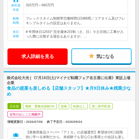
320万円～660万円
初年度
年収
フレックスタイム制標準労働時間1日8時間／コアタイム及びフレ
勤務
時間
キシブルタイムの設定はありません。
# 年間休日125日* 完全週休2日制（土、日）※土日祝に工事が入
休日
休暇
った際に出勤する場合もありますが、…
求人詳細を見る
気になる
株式会社大光 | 《7月18日(土)マイナビ転職フェア名古屋に出展》東証上場
企業
食品の提案も楽しめる【店舗スタッフ】★月9日休み★残業少な
め
正社員
職種・業種未経験OK
急募
転勤なし
第二新卒歓迎
女性のおしごと掲載中
情報更新日：2026/07/06
終了予定日：
2026/09/24
【業務用食品スーパー『アミカ』の店舗運営】希望休OK◎段階
的に学べる体制だから、未経験でも安心◎お客様との会話も楽し