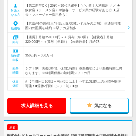
【第二新卒OK｜20代～30代活躍中】＼＼ 超！人柄採用 ／／ ★
飲食店（ラーメン店）や接客・サービス業の経験がある方 ★店
対象と
長・マネージャー採用枠も！
なる方
【東京/神奈川/埼玉/千葉/大阪/宮城いずれかの店舗】 ※通勤可能
圏内の配属を確約 ※駅チカ店舗多…
勤務地
【店長】月給350,000円～＋ 賞与（年1回）【経験者】月給
320,000円～＋賞与（年1回）【未経験者】月給27…
給与
350万円～650万円
初年度
年収
シフト制（実働8時間、休憩1時間）※勤務地により勤務時間は異
勤務
時間
なります。※5時間程度の短時間シフトの日…
# 【年間休日108日＋有休5日以上】⇒年113日以上の休暇を取得
休日
休暇
可能！■週休2日制（シフト制）■独…
求人詳細を見る
気になる
新着
株式会社ドトールコーヒー | ★全国約1,300店舗展開中★店長候補★多様な