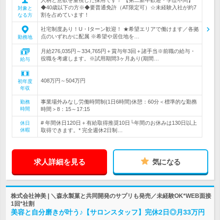
◆40歳以下の方※◆要普通免許（AT限定可）☆未経験入社が約7
対象と
割を占めています！
なる方
社宅制度あり！U・Iターン歓迎！ ★希望エリアで働けます／各拠
点のいずれかに配属 ※希望や居住地を…
勤務地
月給276,035円～334,765円＋賞与年3回＋諸手当※前職の給与・
役職を考慮します。※試用期間3ヶ月あり(期間…
給与
408万円～504万円
初年度
年収
事業場外みなし労働時間制(1日6時間)休憩：60分＜標準的な勤務
勤務
時間
時間＞8：15～17:15
# 年間休日120日＋有給取得推奨10日└年間のお休みは130日以上
休日
休暇
取得できます。* 完全週休2日制…
求人詳細を見る
気になる
株式会社神美 | ＼森永製菓と共同開発のサプリも発売／未経験OK*WEB面接
1回*社割
美容と自分磨きが叶う♪【サロンスタッフ】完休2日◎月33万円