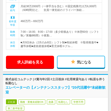
月給38万2000円（一律手当を含む）※固定残業代11万6,000円
（60時間分)と、 全員一律支給のドライバー加給…
給与
460万円～650万円
初年度
年収
7:00～16:00、8:00～17:00（多少前後あり）※休憩60分（シフト
勤務
時間
制／実働8時間）※夜勤…
■月9日休み（2月のみ8日）シフト制■有給休暇 ※取得推進中■
休日
休暇
慶弔休暇■産前産後休暇■育児休暇※グル…
求人詳細を見る
気になる
株式会社コムテック | #賞与年2回 #土日祝休 #社用車貸与あり #転居を伴う
転勤なし
エレベーターの【メンテナンススタッフ】*20代活躍中*未経験歓
迎
正社員
職種・業種未経験OK
急募
転勤なし
学歴不問
第二新卒歓迎