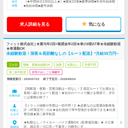
《★年間休日120日以上★》■週休2日制■夏季休暇■年末年始休暇
休日
休暇
■有給休暇■慶弔休暇
求人詳細を見る
気になる
フィット株式会社 | ★賞与年2回+報奨金年2回★車の8割AT車★未経験歓迎
★車通勤OK
未経験歓迎！深夜＆長距離なしの【ルート配送】*月給38万円~
正社員
職種・業種未経験OK
急募
転勤なし
学歴不問
第二新卒歓迎
女性のおしごと掲載中
情報更新日：2026/07/22
終了予定日：
2026/08/24
【再配達・夜勤・営業活動は一切なし！】固定ルートでお酒をお
客様へ届けるルート配送！★自分のペースで働ける環境で、夕方
仕事内容
には業務が終了！
【トラック経験や学歴は一切不問！】★必要なのは普通自動車免
許（AT限定可）のみ★会社負担で準中型免許を取得できる★社員
対象と
寮完備★第二新卒歓迎
なる方
★転勤なし／マイカー・バイク通勤OK（駐車場完備）★ ※江東
区、国立市／川口市／千葉市／川崎市いず…
勤務地