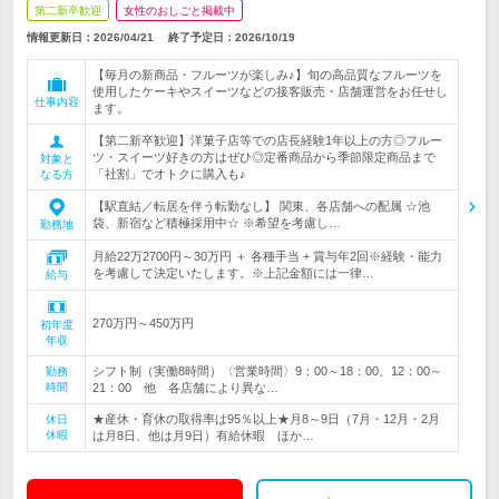
第二新卒歓迎
女性のおしごと掲載中
情報更新日：2026/04/21
終了予定日：
2026/10/19
【毎月の新商品・フルーツが楽しみ♪】旬の高品質なフルーツを
使用したケーキやスイーツなどの接客販売・店舗運営をお任せし
仕事内容
ます。
【第二新卒歓迎】洋菓子店等での店長経験1年以上の方◎フルー
ツ・スイーツ好きの方はぜひ◎定番商品から季節限定商品まで
対象と
「社割」でオトクに購入も♪
なる方
【駅直結／転居を伴う転勤なし】 関東、各店舗への配属 ☆池
袋、新宿など積極採用中☆ ※希望を考慮し…
勤務地
月給22万2700円～30万円 ＋ 各種手当 + 賞与年2回※経験・能力
を考慮して決定いたします。※上記金額には一律…
給与
270万円～450万円
初年度
年収
シフト制（実働8時間）〈営業時間〉9：00～18：00、12：00～
勤務
時間
21：00 他 各店舗により異な…
★産休・育休の取得率は95％以上★月8～9日（7月・12月・2月
休日
休暇
は月8日、他は月9日）有給休暇 ほか…