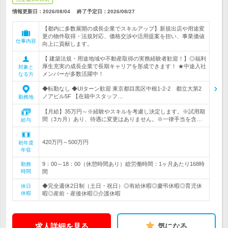
情報更新日：2026/08/04
終了予定日：
2026/08/27
【都内に多数展開の成長企業でスキルアップ】新規出店や用途変
更の物件取得・法規対応、価格交渉や活用提案を担い、事業価値
仕事内容
向上に貢献します。
【 建築法規・用途地域や不動産取得の実務経験者歓迎！】◎福利
厚生充実の成長企業で長期キャリアを形成できます！ ★中途入社
対象と
メンバーが多数活躍中！
なる方
◆転勤なし ◆UIターン歓迎 東京都目黒区中根1-2-2 都立大第2
ノアビル5F 【在籍中スタッフ…
勤務地
【月給】35万円～※経験やスキルを考慮し決定します。※試用期
間（3カ月）あり、待遇に変更はありません。※一律手当を含…
給与
420万円～500万円
初年度
年収
9：00～18：00（休憩時間あり）総労働時間：1ヶ月あたり168時
勤務
時間
間
◆完全週休2日制（土日・祝日）◎有給休暇◎慶弔休暇◎育児休
休日
休暇
暇◎産前・産後休暇◎介護休暇
求人詳細を見る
気になる