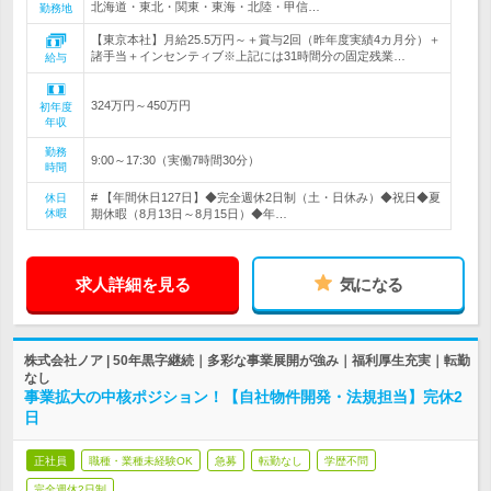
北海道・東北・関東・東海・北陸・甲信…
勤務地
【東京本社】月給25.5万円～＋賞与2回（昨年度実績4カ月分）＋
諸手当＋インセンティブ※上記には31時間分の固定残業…
給与
324万円～450万円
初年度
年収
勤務
9:00～17:30（実働7時間30分）
時間
# 【年間休日127日】◆完全週休2日制（土・日休み）◆祝日◆夏
休日
休暇
期休暇（8月13日～8月15日）◆年…
求人詳細を見る
気になる
株式会社ノア | 50年黒字継続｜多彩な事業展開が強み｜福利厚生充実｜転勤
なし
事業拡大の中核ポジション！【自社物件開発・法規担当】完休2
日
正社員
職種・業種未経験OK
急募
転勤なし
学歴不問
完全週休2日制