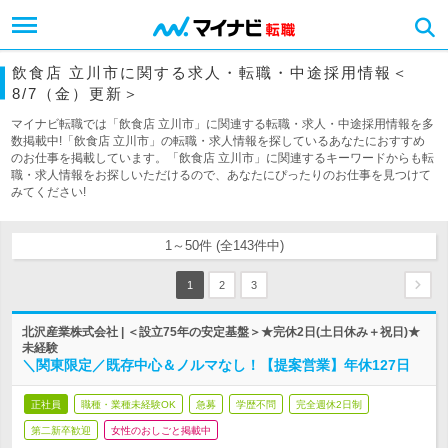
飲食店 立川市に関する求人・転職・中途採用情報＜
8/7（金）更新＞
マイナビ転職では「飲食店 立川市」に関連する転職・求人・中途採用情報を多
数掲載中!「飲食店 立川市」の転職・求人情報を探しているあなたにおすすめ
のお仕事を掲載しています。「飲食店 立川市」に関連するキーワードからも転
職・求人情報をお探しいただけるので、あなたにぴったりのお仕事を見つけて
みてください!
1～50件 (全143件中)
1
2
3
北沢産業株式会社 | ＜設立75年の安定基盤＞★完休2日(土日休み＋祝日)★
未経験
＼関東限定／既存中心＆ノルマなし！【提案営業】年休127日
正社員
職種・業種未経験OK
急募
学歴不問
完全週休2日制
第二新卒歓迎
女性のおしごと掲載中