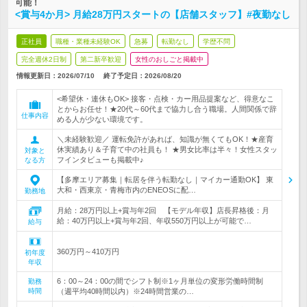
可能！
<賞与4か月> 月給28万円スタートの【店舗スタッフ】#夜勤なし
正社員
職種・業種未経験OK
急募
転勤なし
学歴不問
完全週休2日制
第二新卒歓迎
女性のおしごと掲載中
情報更新日：2026/07/10
終了予定日：
2026/08/20
<希望休・連休もOK> 接客・点検・カー用品提案など、得意なこ
とからお任せ！★20代～60代まで協力し合う職場。人間関係で辞
仕事内容
める人が少ない環境です。
＼未経験歓迎／ 運転免許があれば、知識が無くてもOK！★産育
休実績あり＆子育て中の社員も！ ★男女比率は半々！女性スタッ
対象と
フインタビューも掲載中♪
なる方
【多摩エリア募集｜転居を伴う転勤なし｜マイカー通勤OK】 東
大和・西東京・青梅市内のENEOSに配…
勤務地
月給：28万円以上+賞与年2回 【モデル年収】店長昇格後：月
給：40万円以上+賞与年2回、年収550万円以上が可能で…
給与
360万円～410万円
初年度
年収
6：00～24：00の間でシフト制※1ヶ月単位の変形労働時間制
勤務
時間
（週平均40時間以内）※24時間営業の…