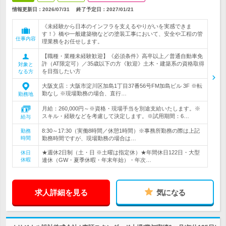
情報更新日：2026/07/31
終了予定日：
2027/01/21
《未経験から日本のインフラを支えるやりがいを実感できま
す！》橋や一般建築物などの塗装工事において、安全や工程の管
仕事内容
理業務をお任せします。
【職種・業種未経験歓迎】《必須条件》高卒以上／普通自動車免
許（AT限定可）／35歳以下の方《歓迎》土木・建築系の資格取得
対象と
を目指したい方
なる方
大阪支店：大阪市淀川区加島1丁目37番56号FM加島ビル 3F ※転
勤なし ※現場勤務の場合、直行…
勤務地
月給：260,000円～※資格・現場手当を別途支給いたします。※
スキル・経験などを考慮して決定します。※試用期間：6…
給与
8:30～17:30（実働8時間／休憩1時間）※事務所勤務の際は上記
勤務
時間
勤務時間ですが、現場勤務の場合は…
★週休2日制（土・日 ※土曜は指定休）★年間休日122日・大型
休日
休暇
連休（GW・夏季休暇・年末年始）・年次…
求人詳細を見る
気になる