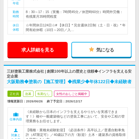
年収
8：30～17：15（実働：7時間45分／休憩時60分）時間外労働：
勤務
時間
有残業月35時間程度
☆年間休日124日☆# 【休日】* 完全週休2日制（土・日・祝）* 年
休日
休暇
間有給休暇（10日～20日／入…
求人詳細を見る
気になる
三好塗装工業株式会社 | 創業100年以上の歴史と信頼◆インフラを支える安
定企業
大阪勤務◆塗装の【施工管理】◆残業少◆年休122日◆未経験者
正社員
急募
転勤なし
女性のおしごと掲載中
情報更新日：2026/06/26
終了予定日：
2026/12/17
《未経験から日本のインフラを支えるやりがいを実感できま
す！》橋や一般建築物などの塗装工事において、安全や工程の管
仕事内容
理業務をお任せします。
【職種・業種未経験歓迎】《必須条件》高卒以上／普通自動車免
許（AT限定可）／40歳以下の方《歓迎》土木・建築系の資格取得
対象と