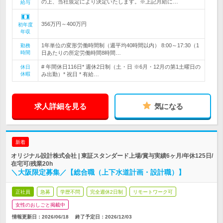
の上、当社規定により決定いたします。※上記月給に…
給与
356万円～400万円
初年度
年収
1年単位の変形労働時間制（週平均40時間以内） 8:00～17:30（1
勤務
時間
日あたりの所定労働時間8時間…
# 年間休日116日* 週休2日制（土・日 ※6月・12月の第1土曜日の
休日
休暇
み出勤）* 祝日 * 有給…
求人詳細を見る
気になる
新着
オリジナル設計株式会社 | 東証スタンダード上場/賞与実績6ヶ月/年休125日/
在宅可/残業20h
＼大阪限定募集／【総合職（上下水道計画・設計職）】
正社員
急募
学歴不問
完全週休2日制
リモートワーク可
女性のおしごと掲載中
情報更新日：2026/06/18
終了予定日：
2026/12/03