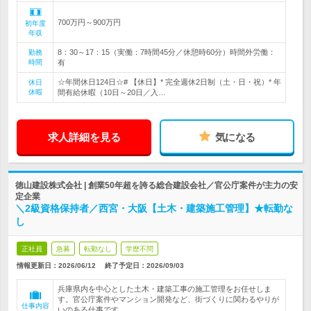
700万円～900万円
初年度
年収
8：30～17：15（実働：7時間45分／休憩時60分）時間外労働：
勤務
時間
有
☆年間休日124日☆# 【休日】* 完全週休2日制（土・日・祝）* 年
休日
休暇
間有給休暇（10日～20日／入…
求人詳細を見る
気になる
徳山建設株式会社 | 創業50年超を誇る総合建設会社／官公庁案件が主力の安
定企業
＼2級資格保持者／西宮・大阪【土木・建築施工管理】★転勤な
し
正社員
急募
転勤なし
学歴不問
情報更新日：2026/06/12
終了予定日：
2026/09/03
兵庫県内を中心とした土木・建築工事の施工管理をお任せしま
す。官公庁案件やマンション開発など、街づくりに関わるやりが
仕事内容
いのある仕事です。