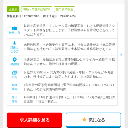
正社員
職種・業種未経験OK
第二新卒歓迎
情報更新日：2026/07/03
終了予定日：
2026/12/24
鉄道や高速道路、モノレール等の橋梁工事における現場管理アシ
スタント業務をお任せします。工程調整や安全管理などを担って
仕事内容
いただきます。
未経験歓迎！＜必須要件＞高卒以上、社会人経験があり施工管理
対象と
に興味をお持ちの方＜歓迎要件＞土木関連の業務経験がある方
なる方
名古屋支店：愛知県あま市上萱津池田1-1 ※マイカー通勤可 ※転
勤はありません。勤務先は東海の現場…
勤務地
月給24万7500円～33万3500円※経験・年齢・スキルなどを考慮
の上、当社規定により決定いたします。※上記月給に…
給与
1年単位の変形労働時間制（週平均40時間以内） 8:00～17:30（1
勤務
時間
日あたりの所定労働時間8時間…
# 年間休日116日* 週休2日制（土・日 ※6月・12月の第1土曜日の
休日
休暇
み出勤）* 祝日 * 有給…
求人詳細を見る
気になる