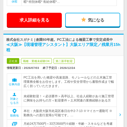
休暇
暇* 特別休暇* 有給休暇*…
求人詳細を見る
気になる
株式会社スガナミ | 創業60年超。PC工法による橋梁工事で安定成長中
≪大阪≫【現場管理アシスタント】大阪エリア限定／残業月15h
程
正社員
職種・業種未経験OK
第二新卒歓迎
情報更新日：2026/07/03
終了予定日：
2026/12/24
PC工法を用いた橋梁や高速道路、モノレールなどの土木施工管
理業務全般をお任せします。工程や安全管理から書類作成まで幅
仕事内容
広く担っていただきます。
未経験歓迎！＜必須要件＞高卒以上、社会人経験があり施工管理
対象と
に興味をお持ちの方＜歓迎要件＞土木関連の業務経験がある方
なる方
本社：大阪府大阪市此花区春日出中2-7-13 ※マイカー通勤可 ※
勤務先への直行直帰が可能です。…
勤務地
月給24万7500円～33万3500円※経験・年齢・スキルなどを考慮