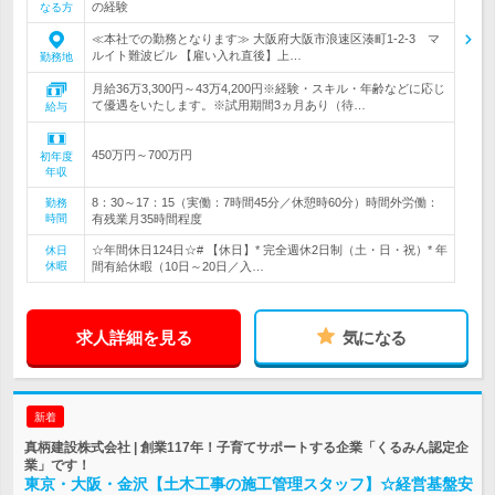
の経験
なる方
≪本社での勤務となります≫ 大阪府大阪市浪速区湊町1-2-3 マ
ルイト難波ビル 【雇い入れ直後】上…
勤務地
月給36万3,300円～43万4,200円※経験・スキル・年齢などに応じ
て優遇をいたします。※試用期間3ヵ月あり（待…
給与
450万円～700万円
初年度
年収
8：30～17：15（実働：7時間45分／休憩時60分）時間外労働：
勤務
時間
有残業月35時間程度
☆年間休日124日☆# 【休日】* 完全週休2日制（土・日・祝）* 年
休日
休暇
間有給休暇（10日～20日／入…
求人詳細を見る
気になる
新着
真柄建設株式会社 | 創業117年！子育てサポートする企業「くるみん認定企
業」です！
東京・大阪・金沢【土木工事の施工管理スタッフ】☆経営基盤安