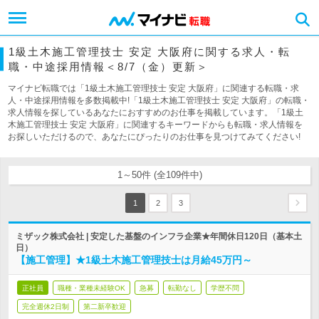
1級土木施工管理技士 安定 大阪府に関する求人・転
職・中途採用情報＜8/7（金）更新＞
マイナビ転職では「1級土木施工管理技士 安定 大阪府」に関連する転職・求
人・中途採用情報を多数掲載中!「1級土木施工管理技士 安定 大阪府」の転職・
求人情報を探しているあなたにおすすめのお仕事を掲載しています。「1級土
木施工管理技士 安定 大阪府」に関連するキーワードからも転職・求人情報を
お探しいただけるので、あなたにぴったりのお仕事を見つけてみてください!
1～50件 (全109件中)
1
2
3
ミザック株式会社 | 安定した基盤のインフラ企業★年間休日120日（基本土
日）
【施工管理】★1級土木施工管理技士は月給45万円～
正社員
職種・業種未経験OK
急募
転勤なし
学歴不問
完全週休2日制
第二新卒歓迎