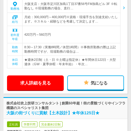
大阪支店：大阪市淀川区加島1丁目37番56号FM加島ビル 3F ※転
勤なし ※現場勤務の場合、直行…
勤務地
月給：300,000円～400,000円※資格・現場手当を別途支給いたし
ます。※スキル・経験などを考慮して決定します…
給与
420万円～560万円
初年度
年収
8:30～17:30（実働8時間／休憩1時間）※事務所勤務の際は上記
勤務
時間
勤務時間ですが、現場勤務の場合は…
★週休2日制（土・日 ※土曜は指定休）★年間休日122日・大型
休日
休暇
連休（GW・夏季休暇・年末年始）・年次…
求人詳細を見る
気になる
株式会社吹上技研コンサルタント | 創業60年超！街の景観づくりやインフラ
構築のスペシャリスト集団
大阪の街づくりに貢献【土木設計】★年休125日★
正社員
学歴不問
完全週休2日制