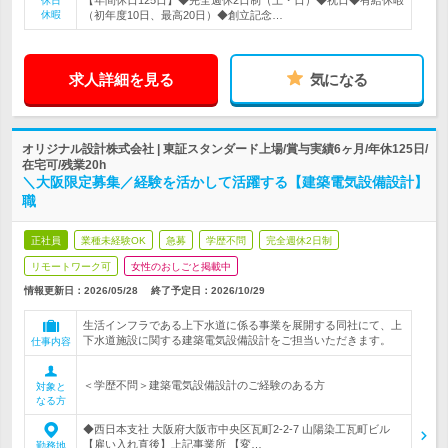
【年間休日125日】◆完全週休2日制（土・日）◆祝日◆有給休暇
休日
休暇
（初年度10日、最高20日）◆創立記念…
求人詳細を見る
気になる
オリジナル設計株式会社 | 東証スタンダード上場/賞与実績6ヶ月/年休125日/
在宅可/残業20h
＼大阪限定募集／経験を活かして活躍する【建築電気設備設計】
職
正社員
業種未経験OK
急募
学歴不問
完全週休2日制
リモートワーク可
女性のおしごと掲載中
情報更新日：2026/05/28
終了予定日：
2026/10/29
生活インフラである上下水道に係る事業を展開する同社にて、上
下水道施設に関する建築電気設備設計をご担当いただきます。
仕事内容
＜学歴不問＞建築電気設備設計のご経験のある方
対象と
なる方
◆西日本支社 大阪府大阪市中央区瓦町2-2-7 山陽染工瓦町ビル
【雇い入れ直後】上記事業所 【変…
勤務地