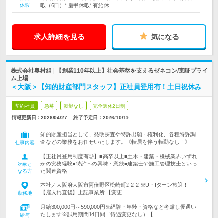
休暇
暇（6日）* 慶弔休暇* 有給休…
求人詳細を見る
気になる
株式会社奥村組 | 【創業110年以上】社会基盤を支えるゼネコン/東証プライ
ム上場
＜大阪＞【知的財産部門スタッフ】正社員登用有！土日祝休み
契約社員
急募
転勤なし
完全週休2日制
情報更新日：2026/04/27
終了予定日：
2026/10/19
知的財産担当として、発明探査や特許出願・権利化、各種特許調
査などの業務をお任せいたします。《転居を伴う転勤なし！》
仕事内容
【正社員登用制度有◎】■高卒以上■土木・建築・機械業界いずれ
かの実務経験■特許への興味・意欲■建築士や施工管理技士といっ
対象と
た関連資格
なる方
本社／大阪府大阪市阿倍野区松崎町2-2-2 ※U・Iターン歓迎！
【雇入れ直後】上記事業所 【変更…
勤務地
月給300,000円～590,000円※経験・年齢・資格など考慮し優遇い
たします※試用期間14日間（待遇変更なし）【…
給与