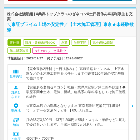
株式会社淺沼組 | #業界トップクラスのゼネコン#土日祝休み#福利厚生も充
実
＼東証プライム上場の安定性／【土木施工管理】東京★未経験歓
迎
正社員
職種・業種未経験OK
急募
学歴不問
完全週休2日制
第二新卒歓迎
女性のおしごと掲載中
情報更新日：2026/02/27
終了予定日：
2026/08/27
【完全週休2日制（土日祝休み）】高速道路やトンネル、上下水
道などの土木施工管理をお任せします◎創業120年超の安定基盤
仕事内容
で働けます
【実績ある老舗ゼネコン】職種・業界未経験／第二新卒歓迎！◆
学歴不問◆土木、電気、機械、建築系の学科卒もしくは施工管理
対象と
の経験
なる方
≪東京本店での勤務となります≫ 東京都港区芝浦2丁目15番6
号 オアーゼ芝浦ＭＪビル 【雇い入れ直…
勤務地
月給36万3,300円～43万4,200円※経験・スキル・年齢などに応じ
て優遇をいたします。※試用期間3ヵ月あり（待…
給与
450万円～700万円
初年度