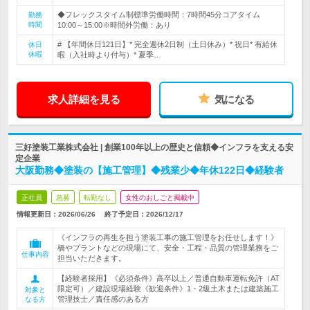
◆フレックスタイム制標準労働時間：7時間45分コアタイム
勤務
時間
10:00～15:00※時間外労働：あり
# 【年間休日121日】* 完全週休2日制（土日休み）* 祝日* 有給休
休日
休暇
暇（入社時より付与）* 夏季…
求人詳細を見る
気になる
三好塗装工業株式会社 | 創業100年以上の歴史と信頼◆インフラを支える安
定企業
大阪勤務◆塗装の【施工管理】◆残業少◆年休122日◆経験者
正社員
急募
転勤なし
女性のおしごと掲載中
情報更新日：2026/06/26
終了予定日：
2026/12/17
《インフラの再生を担う塗装工事の施工管理をお任せします！》
橋やプラントなどの現場にて、安全・工程・品質の管理業務をご
仕事内容
担当いただきます。
【経験者採用】《必須条件》高卒以上／普通自動車運転免許（AT
限定可）／建設現場経験《歓迎条件》1・2級土木または建築施工
対象と
管理技士／責任感のある方
なる方