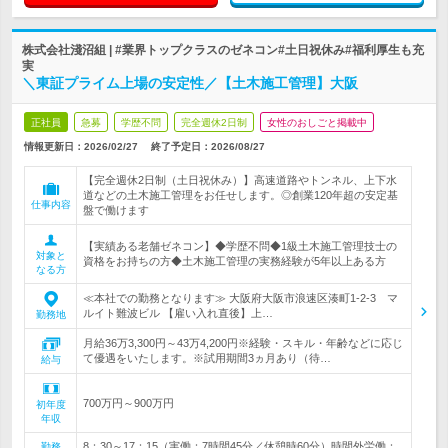
株式会社淺沼組 | #業界トップクラスのゼネコン#土日祝休み#福利厚生も充
実
＼東証プライム上場の安定性／【土木施工管理】大阪
正社員
急募
学歴不問
完全週休2日制
女性のおしごと掲載中
情報更新日：2026/02/27
終了予定日：
2026/08/27
【完全週休2日制（土日祝休み）】高速道路やトンネル、上下水
道などの土木施工管理をお任せします。◎創業120年超の安定基
仕事内容
盤で働けます
【実績ある老舗ゼネコン】◆学歴不問◆1級土木施工管理技士の
対象と
資格をお持ちの方◆土木施工管理の実務経験が5年以上ある方
なる方
≪本社での勤務となります≫ 大阪府大阪市浪速区湊町1-2-3 マ
ルイト難波ビル 【雇い入れ直後】上…
勤務地
月給36万3,300円～43万4,200円※経験・スキル・年齢などに応じ
て優遇をいたします。※試用期間3ヵ月あり（待…
給与
700万円～900万円
初年度
年収
8：30～17：15（実働：7時間45分／休憩時60分）時間外労働：
勤務