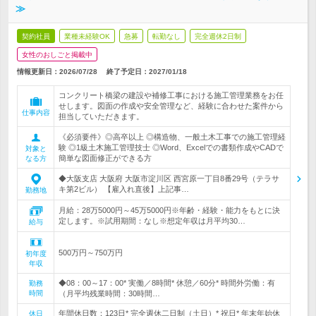
≫
契約社員
業種未経験OK
急募
転勤なし
完全週休2日制
女性のおしごと掲載中
情報更新日：2026/07/28
終了予定日：
2027/01/18
コンクリート橋梁の建設や補修工事における施工管理業務をお任
せします。図面の作成や安全管理など、経験に合わせた案件から
仕事内容
担当していただきます。
《必須要件》◎高卒以上 ◎構造物、一般土木工事での施工管理経
験 ◎1級土木施工管理技士 ◎Word、Excelでの書類作成やCADで
対象と
簡単な図面修正ができる方
なる方
◆大阪支店 大阪府 大阪市淀川区 西宮原一丁目8番29号（テラサ
キ第2ビル） 【雇入れ直後】上記事…
勤務地
月給：28万5000円～45万5000円※年齢・経験・能力をもとに決
定します。※試用期間：なし※想定年収は月平均30…
給与
500万円～750万円
初年度
年収
◆08：00～17：00* 実働／8時間* 休憩／60分* 時間外労働：有
勤務
時間
（月平均残業時間：30時間…
年間休日数：123日* 完全週休二日制（土日）* 祝日* 年末年始休
休日