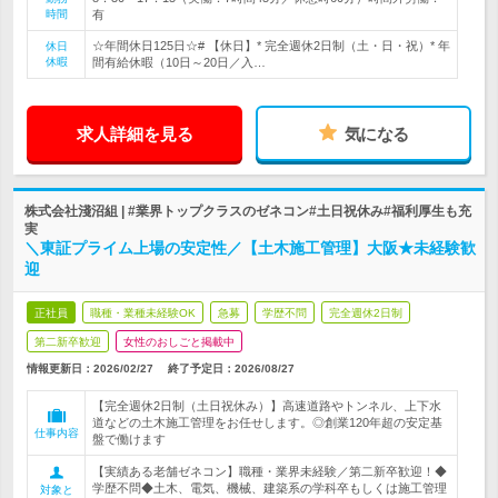
時間
有
☆年間休日125日☆# 【休日】* 完全週休2日制（土・日・祝）* 年
休日
休暇
間有給休暇（10日～20日／入…
求人詳細を見る
気になる
株式会社淺沼組 | #業界トップクラスのゼネコン#土日祝休み#福利厚生も充
実
＼東証プライム上場の安定性／【土木施工管理】大阪★未経験歓
迎
正社員
職種・業種未経験OK
急募
学歴不問
完全週休2日制
第二新卒歓迎
女性のおしごと掲載中
情報更新日：2026/02/27
終了予定日：
2026/08/27
【完全週休2日制（土日祝休み）】高速道路やトンネル、上下水
道などの土木施工管理をお任せします。◎創業120年超の安定基
仕事内容
盤で働けます
【実績ある老舗ゼネコン】職種・業界未経験／第二新卒歓迎！◆
学歴不問◆土木、電気、機械、建築系の学科卒もしくは施工管理
対象と