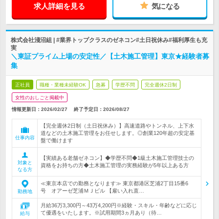
求人詳細を見る
気になる
株式会社淺沼組 | #業界トップクラスのゼネコン#土日祝休み#福利厚生も充
実
＼東証プライム上場の安定性／【土木施工管理】東京★経験者募
集
正社員
職種・業種未経験OK
急募
学歴不問
完全週休2日制
女性のおしごと掲載中
情報更新日：2026/02/27
終了予定日：
2026/08/27
【完全週休2日制（土日祝休み）】高速道路やトンネル、上下水
道などの土木施工管理をお任せします。◎創業120年超の安定基
仕事内容
盤で働けます
【実績ある老舗ゼネコン】◆学歴不問◆1級土木施工管理技士の
対象と
資格をお持ちの方◆土木施工管理の実務経験が5年以上ある方
なる方
≪東京本店での勤務となります≫ 東京都港区芝浦2丁目15番6
号 オアーゼ芝浦ＭＪビル 【雇い入れ直…
勤務地
月給36万3,300円～43万4,200円※経験・スキル・年齢などに応じ
て優遇をいたします。※試用期間3ヵ月あり（待…
給与