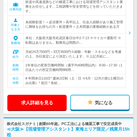
鉄道や高速道路などの橋梁工事における現場管理アシスタント業
務をお任せします。工程調整や安全管理などを担っていただきま
仕事内容
す。
未経験歓迎！＜必須要件＞高卒以上、社会人経験があり施工管理
対象と
に興味をお持ちの方＜歓迎要件＞土木関連の業務経験がある方
なる方
本社：大阪府大阪市此花区春日出中2-7-13 ※マイカー通勤可 ※
転勤はありません。勤務先は関西の…
勤務地
月給24万7500円～33万3500円※経験・年齢・スキルなどを考慮
の上、当社規定により決定いたします。※上記月給に…
給与
1年単位の変形労働時間制（週平均40時間以内） 8:00～17:30（1
勤務
時間
日あたりの所定労働時間8時間…
# 年間休日116日* 週休2日制（土・日 ※6月・12月の第1土曜日の
休日
休暇
み出勤）* 祝日 * 有給…
求人詳細を見る
気になる
株式会社スガナミ | 創業60年超。PC工法による橋梁工事で安定成長中
≪大阪≫【現場管理アシスタント】東海エリア限定／残業月15h
程