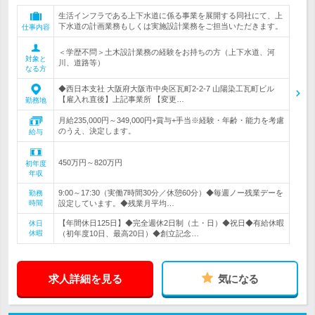
生活インフラである上下水道に係る事業を展開する同社にて、上
下水道の計画業務もしくは実施設計業務をご担当いただきます。
仕事内容
＜学歴不問＞土木設計業務の経験をお持ちの方（上下水道、河
対象と
川、道路等）
なる方
◆西日本支社 大阪府大阪市中央区瓦町2-2-7 山陽染工瓦町ビル
【雇入れ直後】上記事業所 【変更…
勤務地
月給235,000円～349,000円+賞与+手当※経験・年齢・能力を考慮
のうえ、決定します。
給与
450万円～820万円
初年度
年収
9:00～17:30（実働7時間30分／休憩60分）◆毎週ノー残業デーを
勤務
時間
設定しています。◆残業月平均…
【年間休日125日】◆完全週休2日制（土・日）◆祝日◆有給休暇
休日
休暇
（初年度10日、最高20日）◆創立記念…
求人詳細を見る
気になる