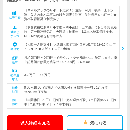
情報更新日：2026/04/24
終了予定日：
2026/10/22
《スキルアップのサポート充実！》道路・河川・橋梁・上下水
道…公共の土木工事に向けた調査や計画、設計業務をお任せ！★
仕事内容
資格取得報奨金制度あり
《飲食費補助あり》◆学歴不問◆必須：土木設計における実務経
験、第一種運転免許 ★歓迎：技術士、1級土木施工管理技士、
対象と
RCCMの資格をお持ちの方
なる方
【大阪中之島支社】 大阪府大阪市西区江戸堀1丁目2番16号 山下
ビル7F-B ★大阪メトロ四つ橋線…
勤務地
月給30万円～80万円※経験やスキルを考慮の上、決定します。※
上記月額には固定残業代：97,000円～260,000…
給与
360万円～960万円
初年度
年収
9:00～18:00（実働8h／休憩60分）★残業月平均：17h程度
勤務
時間
※2024年度実績
《年間休日125日》【休日】* 完全週休2日制（土日祝休み）【休
休日
休暇
暇】* 夏季休暇（3日）* 年末年始…
求人詳細を見る
気になる