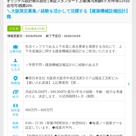
オリジナル設計株式会社 | 東証スタンダード上場/賞与実績6ヶ月/年休125日/
在宅可/残業20h
＼大阪限定募集／経験を活かして活躍する【建築機械設備設計】
職
正社員
完全週休2日制
情報更新日：2026/05/28
終了予定日：
2026/10/29
生活インフラである上下水道に係る事業を展開する当社にて、上
下水道施設に関する建築機械設備設計をご担当いただきます。
仕事内容
＜学歴不問＞建築機械設備設計のご経験のある方
対象と
なる方
◆西日本支社 大阪府大阪市中央区瓦町2-2-7 山陽染工瓦町ビル
【雇い入れ直後】上記事業所 【変…
勤務地
月給235,000円～349,000円+賞与+手当※経験・年齢・能力を考慮
のうえ、決定します。※試用期間3ヶ月（期間…
給与
450万円～820万円
初年度
年収
9:00～17:30（実働7時間30分／休憩60分）◆毎週ノー残業デーを
勤務
時間
設定しています。◆残業月平均…