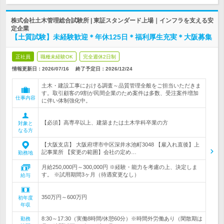
株式会社土木管理総合試験所 | 東証スタンダード上場｜インフラを支える安
定企業
【土質試験】未経験歓迎＊年休125日＊福利厚生充実＊大阪募集
正社員
職種未経験OK
完全週休2日制
情報更新日：2026/07/16
終了予定日：
2026/12/24
土木・建設工事における調査～品質管理全般をご担当いただきま
す。取引顧客の9割が民間企業のため案件は多数、受注案件増加
仕事内容
に伴い体制強化中。
【必須】高専卒以上、建築または土木学科卒業の方
対象と
なる方
【大阪支店】 大阪府堺市中区深井水池町3048 【雇入れ直後】上
記事業所 【変更の範囲】会社の定め…
勤務地
月給250,000円～300,000円 ※経験・能力を考慮の上、決定しま
す。 ※試用期間3ヶ月（待遇変更なし）
給与
350万円～600万円
初年度
年収
8:30～17:30（実働8時間/休憩60分）※時間外労働あり（閑散期は
勤務