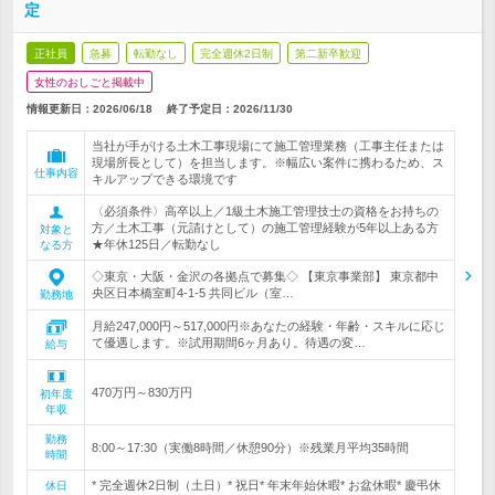
定
正社員
急募
転勤なし
完全週休2日制
第二新卒歓迎
女性のおしごと掲載中
情報更新日：2026/06/18
終了予定日：
2026/11/30
当社が手がける土木工事現場にて施工管理業務（工事主任または
現場所長として）を担当します。※幅広い案件に携わるため、ス
仕事内容
キルアップできる環境です
〈必須条件〉高卒以上／1級土木施工管理技士の資格をお持ちの
方／土木工事（元請けとして）の施工管理経験が5年以上ある方
対象と
★年休125日／転勤なし
なる方
◇東京・大阪・金沢の各拠点で募集◇ 【東京事業部】 東京都中
央区日本橋室町4-1-5 共同ビル（室…
勤務地
月給247,000円～517,000円※あなたの経験・年齢・スキルに応じ
て優遇します。※試用期間6ヶ月あり。待遇の変…
給与
470万円～830万円
初年度
年収
勤務
8:00～17:30（実働8時間／休憩90分）※残業月平均35時間
時間
* 完全週休2日制（土日）* 祝日* 年末年始休暇* お盆休暇* 慶弔休
休日