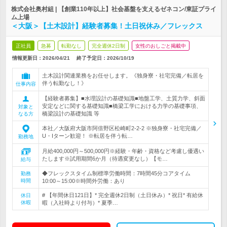
株式会社奥村組 | 【創業110年以上】社会基盤を支えるゼネコン/東証プライ
ム上場
＜大阪＞【土木設計】経験者募集！土日祝休み／フレックス
正社員
急募
転勤なし
完全週休2日制
女性のおしごと掲載中
情報更新日：2026/04/21
終了予定日：
2026/10/19
土木設計関連業務をお任せします。《独身寮・社宅完備／転居を
伴う転勤なし！》
仕事内容
【経験者募集】■水理設計の基礎知識■地盤工学、土質力学、斜面
安定などに関する基礎知識■橋梁工学における力学の基礎事項、
対象と
橋梁設計の基礎知識 等
なる方
本社／大阪府大阪市阿倍野区松崎町2-2-2 ※独身寮・社宅完備／
U・Iターン歓迎！ ※転居を伴う転…
勤務地
月給400,000円～500,000円※経験・年齢・資格など考慮し優遇い
たします※試用期間6か月（待遇変更なし）【モ…
給与
◆フレックスタイム制標準労働時間：7時間45分コアタイム
勤務
時間
10:00～15:00※時間外労働：あり
# 【年間休日121日】* 完全週休2日制（土日休み）* 祝日* 有給休
休日
休暇
暇（入社時より付与）* 夏季…