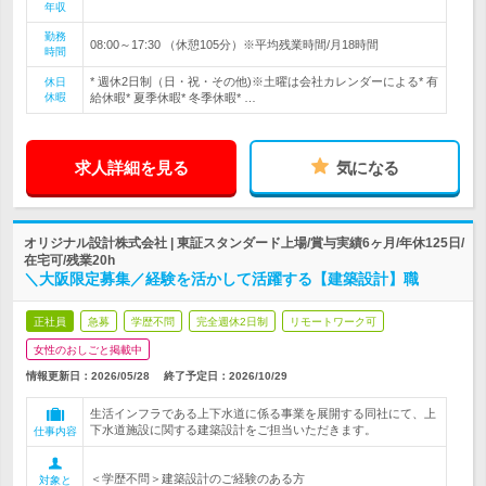
年収
勤務
08:00～17:30 （休憩105分）※平均残業時間/月18時間
時間
* 週休2日制（日・祝・その他)※土曜は会社カレンダーによる* 有
休日
休暇
給休暇* 夏季休暇* 冬季休暇* …
求人詳細を見る
気になる
オリジナル設計株式会社 | 東証スタンダード上場/賞与実績6ヶ月/年休125日/
在宅可/残業20h
＼大阪限定募集／経験を活かして活躍する【建築設計】職
正社員
急募
学歴不問
完全週休2日制
リモートワーク可
女性のおしごと掲載中
情報更新日：2026/05/28
終了予定日：
2026/10/29
生活インフラである上下水道に係る事業を展開する同社にて、上
下水道施設に関する建築設計をご担当いただきます。
仕事内容
＜学歴不問＞建築設計のご経験のある方
対象と