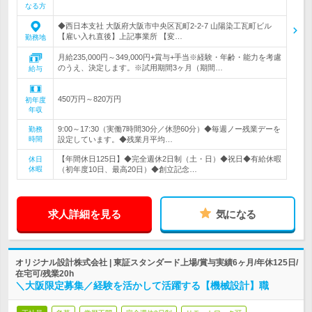
なる方
◆西日本支社 大阪府大阪市中央区瓦町2-2-7 山陽染工瓦町ビル
【雇い入れ直後】上記事業所 【変…
勤務地
月給235,000円～349,000円+賞与+手当※経験・年齢・能力を考慮
のうえ、決定します。※試用期間3ヶ月（期間…
給与
450万円～820万円
初年度
年収
9:00～17:30（実働7時間30分／休憩60分）◆毎週ノー残業デーを
勤務
時間
設定しています。◆残業月平均…
【年間休日125日】◆完全週休2日制（土・日）◆祝日◆有給休暇
休日
休暇
（初年度10日、最高20日）◆創立記念…
求人詳細を見る
気になる
オリジナル設計株式会社 | 東証スタンダード上場/賞与実績6ヶ月/年休125日/
在宅可/残業20h
＼大阪限定募集／経験を活かして活躍する【機械設計】職