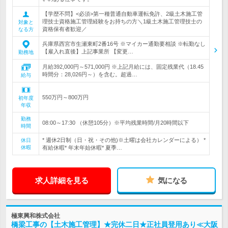
【学歴不問】<必須>第一種普通自動車運転免許、2級土木施工管
理技士資格施工管理経験をお持ちの方＼1級土木施工管理技士の
対象と
資格保有者歓迎／
なる方
兵庫県西宮市生瀬東町2番16号 ※マイカー通勤要相談 ※転勤なし
【雇入れ直後】上記事業所 【変更…
勤務地
月給392,000円～571,000円 ※上記月給には、固定残業代（18.45
時間分：28,026円～）を含む。超過…
給与
550万円～800万円
初年度
年収
勤務
08:00～17:30 （休憩105分）※平均残業時間/月20時間以下
時間
* 週休2日制（日・祝・その他)※土曜は会社カレンダーによる） *
休日
休暇
有給休暇* 年末年始休暇* 夏季…
求人詳細を見る
気になる
極東興和株式会社
橋梁工事の【土木施工管理】★完休二日★正社員登用あり≪大阪