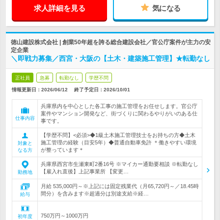
求人詳細を見る
気になる
徳山建設株式会社 | 創業50年超を誇る総合建設会社／官公庁案件が主力の安
定企業
＼即戦力募集／西宮・大阪の【土木・建築施工管理】★転勤なし
正社員
急募
転勤なし
学歴不問
情報更新日：2026/06/12
終了予定日：
2026/10/01
兵庫県内を中心とした各工事の施工管理をお任せします。官公庁
案件やマンション開発など、街づくりに関わるやりがいのある仕
仕事内容
事です。
【学歴不問】<必須>◆1級土木施工管理技士をお持ちの方◆土木
施工管理の経験（目安5年）◆普通自動車免許 ＊働きやすい環境
対象と
が整っています＊
なる方
兵庫県西宮市生瀬東町2番16号 ※マイカー通勤要相談 ※転勤なし
【雇入れ直後】上記事業所 【変更…
勤務地
月給 535,000円～※上記には固定残業代（月65,720円～／18.45時
間分）を含みます※超過分は別途支給※経…
給与
750万円～1000万円
初年度