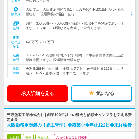
を目指したい方
なる方
大阪支店：大阪市淀川区加島1丁目37番56号FM加島ビル 3F ※転
勤なし ※現場勤務の場合、直行…
勤務地
月給：300,000円～400,000円※資格・現場手当を別途支給いたし
ます。※スキル・経験などを考慮して決定します…
給与
420万円～560万円
初年度
年収
8:30～17:30（実働8時間／休憩1時間）※事務所勤務の際は上記
勤務
時間
勤務時間ですが、現場勤務の場合は…
★週休2日制（土・日 ※土曜は指定休）★年間休日122日・大型
休日
休暇
連休（GW・夏季休暇・年末年始）・年次…
求人詳細を見る
気になる
三好塗装工業株式会社 | 創業100年以上の歴史と信頼◆インフラを支える安
定企業
大阪勤務◆塗装の【施工管理】◆残業少◆年休122日◆未経験者
正社員
急募
転勤なし
女性のおしごと掲載中