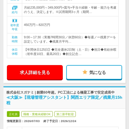
月給235,000円～349,000円+賞与+手当※経験・年齢・能力を考慮
のうえ、決定します。※試用期間3ヶ月（期間…
給与
450万円～820万円
初年度
年収
9:00～17:30（実働7時間30分／休憩60分）◆毎週ノー残業デーを
勤務
時間
設定しています。◆残業月平均…
【年間休日125日】◆完全週休2日制（土・日）◆祝日◆有給休暇
休日
休暇
（初年度10日、最高20日）◆創立記念…
求人詳細を見る
気になる
株式会社スガナミ | 創業60年超。PC工法による橋梁工事で安定成長中
≪大阪≫【現場管理アシスタント】関西エリア限定／残業月15h
程
正社員
職種・業種未経験OK
第二新卒歓迎
情報更新日：2026/07/03
終了予定日：
2026/12/24