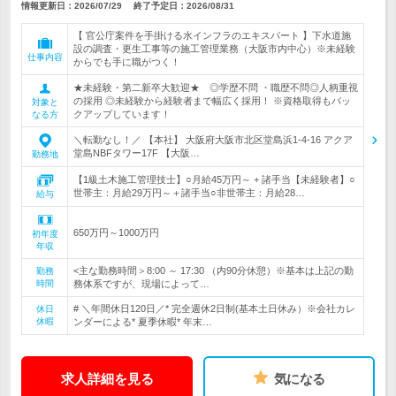
情報更新日：2026/07/29
終了予定日：
2026/08/31
【 官公庁案件を手掛ける水インフラのエキスパート 】下水道施
設の調査・更生工事等の施工管理業務（大阪市内中心）※未経験
仕事内容
からでも手に職がつく！
★未経験・第二新卒大歓迎★ ◎学歴不問 ・職歴不問◎人柄重視
の採用 ◎未経験から経験者まで幅広く採用！ ※資格取得もバッ
対象と
クアップしています！
なる方
＼転勤なし！／ 【本社】 大阪府大阪市北区堂島浜1-4-16 アクア
堂島NBFタワー17F 【大阪…
勤務地
【1級土木施工管理技士】○月給45万円～ + 諸手当【未経験者】○
世帯主：月給29万円～＋諸手当○非世帯主：月給28…
給与
650万円～1000万円
初年度
年収
<主な勤務時間＞8:00 ～ 17:30 （内90分休憩）※基本は上記の勤
勤務
時間
務体系ですが、現場によって…
# ＼年間休日120日／* 完全週休2日制(基本土日休み）※会社カレ
休日
休暇
ンダーによる* 夏季休暇* 年末…
求人詳細を見る
気になる