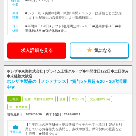
初年度
年収
# シフト制（実働8時間・休憩1時間）※シフトは店舗ごとに決定
勤務
時間
します※配属先の営業時間により勤務時間…
■年間休日120日■シフト制(月間公休9～10日)■夏期休暇(4日)■冬
休日
休暇
期休暇(3日)■有給休暇■慶…
求人詳細を見る
気になる
ホシザキ東海株式会社 | プライム上場グループ◆年間休日122日◆土日休み
◆未経験大歓迎
ホシザキ製品の【メンテナンス】*賞与5ヶ月超★20～30代活躍
中★
正社員
職種・業種未経験OK
急募
学歴不問
完全週休2日制
第二新卒歓迎
情報更新日：2026/06/30
終了予定日：
2026/08/31
【半年以上の座学研修＋現場研修でイチから学べる◎】製品を利
用しているお客様先を訪問し、点検や修理、保守契約の提案など
仕事内容
を担当！★残業少なめ