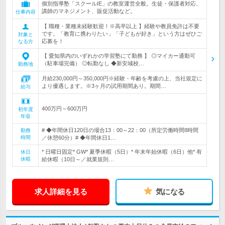
個別指導塾「スクールIE」の教室運営全般。生徒・保護者対応、
講師のマネジメント、販促活動など。
仕事内容
【 職種・業種未経験歓迎！※高卒以上 】経験や教員免許は不要
です。「教育に携わりたい」「子どもが好き」という方はぜひご
対象と
応募を！
なる方
【 愛知県内のいずれかの学習塾にて勤務 】 ◎マイカー通勤可
（駐車場完備） ◎転勤なし ◆新安城校…
勤務地
月給230,000円～350,000円※経験・年齢を考慮の上、当社規定に
より優遇します。※3ヶ月の試用期間あり。期間…
給与
400万円～600万円
初年度
年収
# ◆年間休日120日の場合13：00～22：00（所定労働時間8時間
勤務
時間
／休憩60分）# ◆年間休日1…
* 日曜日固定* GW* 夏季休暇（5日）* 年末年始休暇（6日）他* 有
休日
休暇
給休暇（10日～／就業規則…
求人詳細を見る
気になる