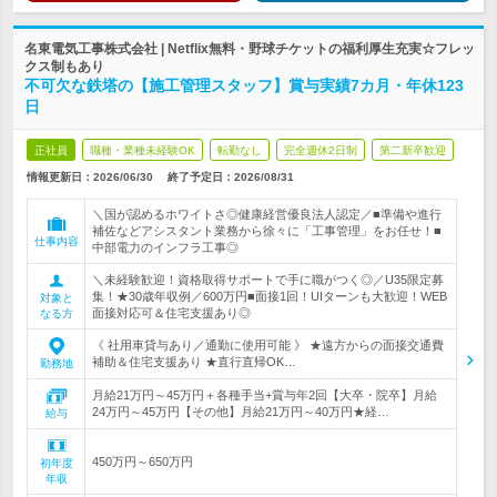
名東電気工事株式会社 | Netflix無料・野球チケットの福利厚生充実☆フレッ
クス制もあり
不可欠な鉄塔の【施工管理スタッフ】賞与実績7カ月・年休123
日
正社員
職種・業種未経験OK
転勤なし
完全週休2日制
第二新卒歓迎
情報更新日：2026/06/30
終了予定日：
2026/08/31
＼国が認めるホワイトさ◎健康経営優良法人認定／■準備や進行
補佐などアシスタント業務から徐々に「工事管理」をお任せ！■
仕事内容
中部電力のインフラ工事◎
＼未経験歓迎！資格取得サポートで手に職がつく◎／U35限定募
集！★30歳年収例／600万円■面接1回！UIターンも大歓迎！WEB
対象と
面接対応可＆住宅支援あり◎
なる方
《 社用車貸与あり／通勤に使用可能 》 ★遠方からの面接交通費
補助＆住宅支援あり ★直行直帰OK…
勤務地
月給21万円～45万円＋各種手当+賞与年2回【大卒・院卒】月給
24万円～45万円【その他】月給21万円～40万円★経…
給与
450万円～650万円
初年度
年収