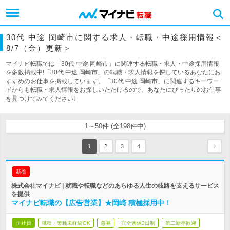
30代 中途 岡崎市に関する求人・転職・中途採用情報＜
8/7（金）更新＞
マイナビ転職では「30代 中途 岡崎市」に関連する転職・求人・中途採用情報
を多数掲載中!「30代 中途 岡崎市」の転職・求人情報を探しているあなたにお
すすめのお仕事を掲載しています。「30代 中途 岡崎市」に関連するキーワー
ドからも転職・求人情報をお探しいただけるので、あなたにぴったりのお仕事
を見つけてみてください!
1～50件 (全198件中)
1
2
3
4
新着
株式会社マイナビ | 就職や転職などのあらゆる人生の岐路を支えるサービス
を提供
マイナビ転職の【広告営業】★岡崎 積極採用中！
正社員
職種・業種未経験OK
急募
完全週休2日制
第二新卒歓迎