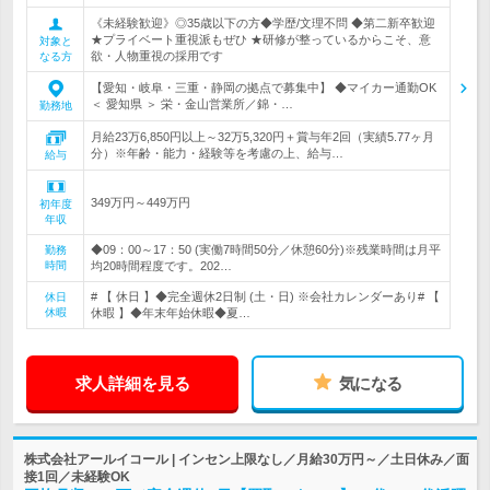
《未経験歓迎》◎35歳以下の方◆学歴/文理不問 ◆第二新卒歓迎
★プライベート重視派もぜひ ★研修が整っているからこそ、意
対象と
欲・人物重視の採用です
なる方
【愛知・岐阜・三重・静岡の拠点で募集中】 ◆マイカー通勤OK
＜ 愛知県 ＞ 栄・金山営業所／錦・…
勤務地
月給23万6,850円以上～32万5,320円＋賞与年2回（実績5.77ヶ月
分）※年齢・能力・経験等を考慮の上、給与…
給与
349万円～449万円
初年度
年収
◆09：00～17：50 (実働7時間50分／休憩60分)※残業時間は月平
勤務
時間
均20時間程度です。202…
# 【 休日 】◆完全週休2日制 (土・日) ※会社カレンダーあり# 【
休日
休暇
休暇 】◆年末年始休暇◆夏…
求人詳細を見る
気になる
株式会社アールイコール | インセン上限なし／月給30万円～／土日休み／面
接1回／未経験OK