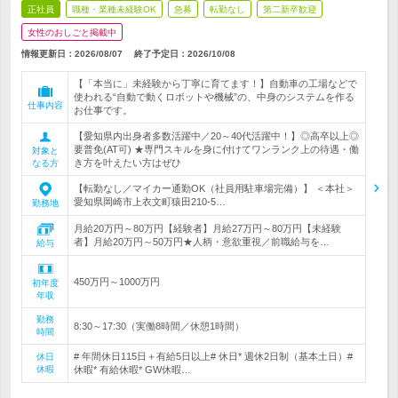
正社員
職種・業種未経験OK
急募
転勤なし
第二新卒歓迎
女性のおしごと掲載中
情報更新日：2026/08/07
終了予定日：
2026/10/08
【「本当に」未経験から丁寧に育てます！】自動車の工場などで
使われる“自動で動くロボットや機械”の、中身のシステムを作る
仕事内容
お仕事です。
【愛知県内出身者多数活躍中／20～40代活躍中！】◎高卒以上◎
要普免(AT可) ★専門スキルを身に付けてワンランク上の待遇・働
対象と
き方を叶えたい方はぜひ
なる方
【転勤なし／マイカー通勤OK（社員用駐車場完備）】 ＜本社＞
愛知県岡崎市上衣文町猿田210-5…
勤務地
月給20万円～80万円【経験者】月給27万円～80万円【未経験
者】月給20万円～50万円★人柄・意欲重視／前職給与を…
給与
450万円～1000万円
初年度
年収
勤務
8:30～17:30（実働8時間／休憩1時間）
時間
# 年間休日115日＋有給5日以上# 休日* 週休2日制（基本土日）#
休日
休暇
休暇* 有給休暇* GW休暇…