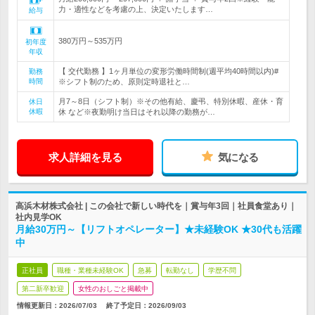
力・適性などを考慮の上、決定いたします…
給与
380万円～535万円
初年度
年収
【 交代勤務 】1ヶ月単位の変形労働時間制(週平均40時間以内)#
勤務
時間
※シフト制のため、原則定時退社と…
月7～8日（シフト制）※その他有給、慶弔、特別休暇、産休・育
休日
休暇
休 など※夜勤明け当日はそれ以降の勤務が…
求人詳細を見る
気になる
高浜木材株式会社 | この会社で新しい時代を｜賞与年3回｜社員食堂あり｜
社内見学OK
月給30万円～【リフトオペレーター】★未経験OK ★30代も活躍
中
正社員
職種・業種未経験OK
急募
転勤なし
学歴不問
第二新卒歓迎
女性のおしごと掲載中
情報更新日：2026/07/03
終了予定日：
2026/09/03