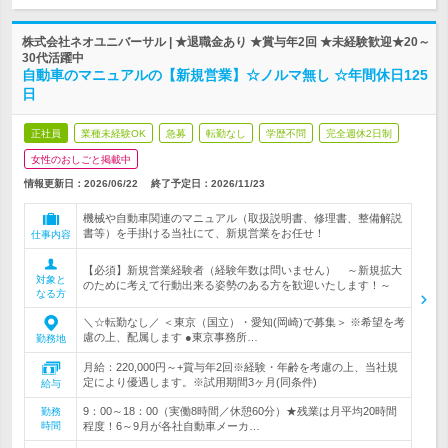
株式会社ネオユニバーサル | ★退職金あり ★賞与年2回 ★未経験歓迎★20～
30代活躍中
自動車のマニュアルの【新規営業】☆ノルマ無し ☆年間休日125
日
正社員
業種未経験OK
急募
転勤なし
学歴不問
完全週休2日制
女性のおしごと掲載中
情報更新日：2026/06/22
終了予定日：
2026/11/23
機械や自動車関連のマニュアル（取扱説明書、修理書、整備解説
書等）を手掛ける当社にて、新規営業をお任せ！
仕事内容
【必須】新規営業経験者（経験年数は問いません） ～新規拡大
対象と
のために考えて行動出来る姿勢のある方を歓迎いたします！～
なる方
＼☆転勤なし／ ＜東京（国立）・愛知(岡崎)で募集＞ ※希望を考
慮の上、配属します ●東京事務所…
勤務地
月給：220,000円～+賞与年2回※経験・年齢を考慮の上、当社規
定により優遇します。※試用期間3ヶ月(同条件)
給与
9：00～18：00（実働8時間／休憩60分）★残業は月平均20時間
勤務
時間
程度！6～9月が各社自動車メーカ…