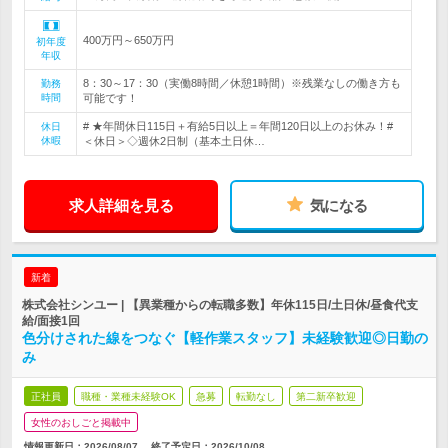
400万円～650万円
初年度
年収
8：30～17：30（実働8時間／休憩1時間）※残業なしの働き方も
勤務
時間
可能です！
# ★年間休日115日＋有給5日以上＝年間120日以上のお休み！#
休日
休暇
＜休日＞◇週休2日制（基本土日休…
求人詳細を見る
気になる
新着
株式会社シンユー | 【異業種からの転職多数】年休115日/土日休/昼食代支
給/面接1回
色分けされた線をつなぐ【軽作業スタッフ】未経験歓迎◎日勤の
み
正社員
職種・業種未経験OK
急募
転勤なし
第二新卒歓迎
女性のおしごと掲載中
情報更新日：2026/08/07
終了予定日：
2026/10/08