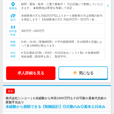
静岡・愛知・岐阜・三重で募集中！ 下記店舗にて勤務していただ
きます。 ★勤務地は希望を考慮して決定…
勤務地
未経験者の方も月給25万円以上スタート経験者の方は前職の給与
を保証します！【未経験者の方】月給25万円～35万円＋各…
給与
300万円～650万円
初年度
年収
9:45～19:00（実働8時間）※平均残業時間：月12時間※店舗によ
勤務
時間
って多少時間が異なります。
# 完全週休2日制（月8日～月10日休み／シフト制）# 各種休暇*
休日
休暇
有給休暇（取得率も高く、取得平均…
求人詳細を見る
気になる
新着
株式会社シンユー | ☆未経験から年収1000万円も十分可能☆昼食代支給☆
家族手当あり
未経験から挑戦できる【制御設計】◎日勤のみ◎基本土日休み