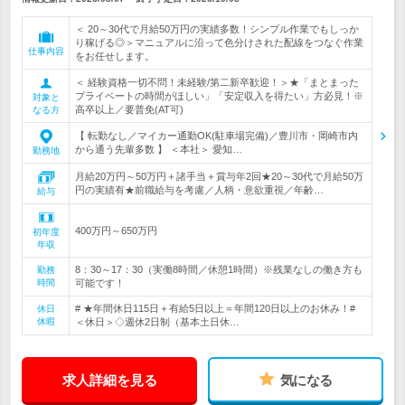
＜ 20～30代で月給50万円の実績多数！シンプル作業でもしっか
り稼げる◎＞マニュアルに沿って色分けされた配線をつなぐ作業
仕事内容
をお任せします。
＜ 経験資格一切不問！未経験/第二新卒歓迎！＞★「まとまった
プライベートの時間がほしい」「安定収入を得たい」方必見！※
対象と
高卒以上／要普免(AT可)
なる方
【 転勤なし／マイカー通勤OK(駐車場完備)／豊川市・岡崎市内
から通う先輩多数 】 ＜本社＞ 愛知…
勤務地
月給20万円～50万円＋諸手当＋賞与年2回★20～30代で月給50万
円の実績有★前職給与を考慮／人柄・意欲重視／年齢…
給与
400万円～650万円
初年度
年収
8：30～17：30（実働8時間／休憩1時間）※残業なしの働き方も
勤務
時間
可能です！
# ★年間休日115日＋有給5日以上＝年間120日以上のお休み！#
休日
休暇
＜休日＞◇週休2日制（基本土日休…
求人詳細を見る
気になる