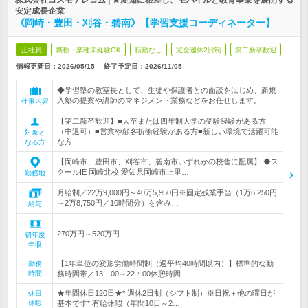
株式会社コスモテレコム | ★愛知に根差し、モバイルと教育事業を展開する
安定成長企業
《岡崎・豊田・刈谷・碧南》【学習支援コーディネーター】
正社員
職種・業種未経験OK
転勤なし
完全週休2日制
第二新卒歓迎
情報更新日：2026/05/15
終了予定日：
2026/11/05
◆学習塾の教室長として、生徒や保護者との面談をはじめ、新規
入塾の提案や講師のマネジメント業務などをお任せします。
仕事内容
【第二新卒歓迎】■大卒または四年制大学の受験経験がある方
（中退可）■営業や顧客折衝経験がある方■新しい環境で活躍可能
対象と
な方
なる方
【岡崎市、豊田市、刈谷市、碧南市いずれかの校舎に配属】 ◆ス
クールIE 岡崎北校 愛知県岡崎市上里…
勤務地
月給制／22万9,000円～40万5,950円※固定残業手当（1万6,250円
～2万8,750円／10時間分）を含み…
給与
270万円～520万円
初年度
年収
【1年単位の変形労働時間制（週平均40時間以内）】標準的な勤
勤務
時間
務時間帯／13：00～22：00休憩時間…
★年間休日120日★* 週休2日制（シフト制）※日祝＋他の曜日が
休日
休暇
基本です* 有給休暇（年間10日～2…