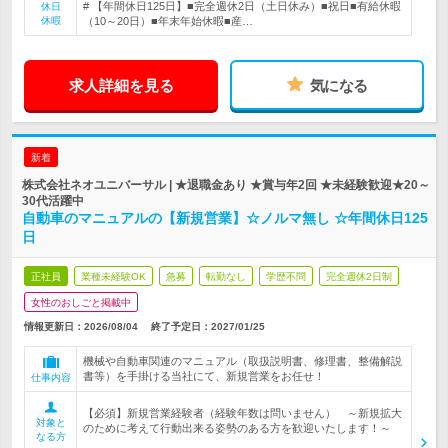
# 【年間休日125日】■完全週休2日（土日休み）■祝日■有給休暇
休日
休暇
（10～20日）■年末年始休暇■産…
求人詳細を見る
気になる
新着
株式会社ネオユニバーサル | ★退職金あり ★賞与年2回 ★未経験歓迎★20～
30代活躍中
自動車のマニュアルの【新規営業】☆ノルマ無し ☆年間休日125
日
正社員
業種未経験OK
急募
転勤なし
学歴不問
完全週休2日制
女性のおしごと掲載中
情報更新日：2026/08/04
終了予定日：
2027/01/25
機械や自動車関連のマニュアル（取扱説明書、修理書、整備解説
書等）を手掛ける当社にて、新規営業をお任せ！
仕事内容
【必須】新規営業経験者（経験年数は問いません） ～新規拡大
対象と
のために考えて行動出来る姿勢のある方を歓迎いたします！～
なる方