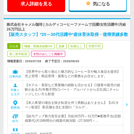
求人詳細を見る
気になる
株式会社キャメル珈琲 | カルディコーヒーファームで活躍/女性活躍中/月給
26万円以上
【販売スタッフ】*20～30代活躍中*産休育休取得・復帰実績多数
正社員
職種・業種未経験OK
急募
転勤なし
学歴不問
第二新卒歓迎
女性のおしごと掲載中
情報更新日：2026/07/28
終了予定日：
2026/08/20
【世界中から取り揃えた魅力的なコーヒー豆や輸入食品を提供】
売上管理・商品管理・接客などの業務をお任せします。
仕事内容
【ホテル・美容など異業種の経験も活かせる】◎接客や販売の経
験がある方(年数不問)◎パート・アルバイトから正社員にチャレ
対象と
ンジしたい方も歓迎
なる方
【本人希望の場合を除き転居を伴う異動はありません】【UIJタ
ーン歓迎】 新店舗を含む全国の『カルデ…
勤務地
【給与アップ努力宣言企業】月給26万円～31万円■業務手当(定額
残業代)月15時間分の残業代相当額（27,500円～…
給与
400万円～500万円