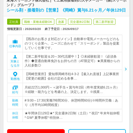
東海スリーボンド株式会社 | 《 工業用接着剤の大手メーカー「(株)スリーボ
ンド」グループ 》
シール剤・接着剤の【営業】《岡崎》賞与6.21ヶ月／年休129日
正社員
職種・業種未経験OK
急募
完全週休2日制
第二新卒歓迎
情報更新日：2026/03/20
終了予定日：
2026/09/17
【既存のお客さま対応がメイン】自動車や電気メーカーなどのも
のづくり企業へ、ニーズに合わせて「スリーボンド」製品を提案
仕事内容
していく仕事です。
【第二新卒歓迎＆20～30代活躍中！】◎未経験歓迎！《必須条
件》◆普通自動車免許をお持ちの方（AT限定可）★異業種からの
対象と
入社多数◎
なる方
【岡崎営業所】 愛知県岡崎市柱4-3-2 【雇入れ直後】上記事業所
【変更の範囲】会社の定める各事…
勤務地
月給22万1,000円～＋諸手当＋賞与年2回（昨年度実績6.21ヶ月）
※経験・能力などを考慮の上、決定します。※残業…
給与
# 9:00～17:30(実働7時間30分、休憩時間60分)※時間外労働：あ
勤務
時間
り（月平均10時間程度）
★年間休日129日★* 完全週休2日制（土日）* 祝日* 年末年始休暇
休日
休暇
* GW* 夏季休暇* 特別休…