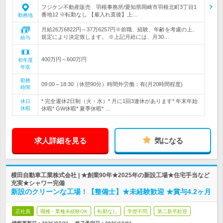
フジケン不動産販売 羽根事務所/愛知県岡崎市羽根北町3丁目1
番地12 ※転勤なし 【雇入れ直後】上…
勤務地
月給26万6822円～37万6257円※前職、経験、年齢を考慮の上、
規定により決定致します。 ※上記月給には、月30…
給与
400万円～600万円
初年度
年収
勤務
09:00～18:30（休憩90分）時間外労働：有(月20時間程度)
時間
* 完全週休2日制（火・水）* 月に1回3連休があります* 年末年始
休日
休暇
休暇* GW休暇* 夏季休暇* …
求人詳細を見る
気になる
横田自動車工業株式会社 | ★創業90年★2025年の新設工場★住宅手当など
充実★シャワー完備
新設のクリーンな工場！【整備士】★未経験歓迎 ★賞与4.2ヶ月
正社員
職種・業種未経験OK
転勤なし
学歴不問
第二新卒歓迎