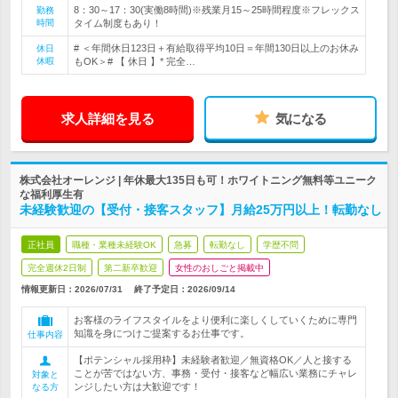
8：30～17：30(実働8時間)※残業月15～25時間程度※フレックス
勤務
時間
タイム制度もあり！
# ＜年間休日123日＋有給取得平均10日＝年間130日以上のお休み
休日
休暇
もOK＞# 【 休日 】* 完全…
求人詳細を見る
気になる
株式会社オーレンジ | 年休最大135日も可！ホワイトニング無料等ユニーク
な福利厚生有
未経験歓迎の【受付・接客スタッフ】月給25万円以上！転勤なし
正社員
職種・業種未経験OK
急募
転勤なし
学歴不問
完全週休2日制
第二新卒歓迎
女性のおしごと掲載中
情報更新日：2026/07/31
終了予定日：
2026/09/14
お客様のライフスタイルをより便利に楽しくしていくために専門
知識を身につけご提案するお仕事です。
仕事内容
【ポテンシャル採用枠】未経験者歓迎／無資格OK／人と接する
ことが苦ではない方、事務・受付・接客など幅広い業務にチャレ
対象と
ンジしたい方は大歓迎です！
なる方