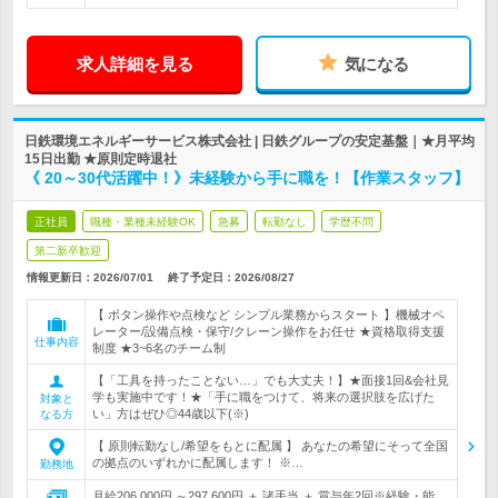
求人詳細を見る
気になる
日鉄環境エネルギーサービス株式会社 | 日鉄グループの安定基盤｜★月平均
15日出勤 ★原則定時退社
《 20～30代活躍中！》未経験から手に職を！【作業スタッフ】
正社員
職種・業種未経験OK
急募
転勤なし
学歴不問
第二新卒歓迎
情報更新日：2026/07/01
終了予定日：
2026/08/27
【 ボタン操作や点検など シンプル業務からスタート 】機械オペ
レーター/設備点検・保守/クレーン操作をお任せ ★資格取得支援
仕事内容
制度 ★3~6名のチーム制
【「工具を持ったことない…」でも大丈夫！】★面接1回&会社見
学も実施中です！★「手に職をつけて、将来の選択肢を広げた
対象と
い」方はぜひ◎44歳以下(※)
なる方
【 原則転勤なし/希望をもとに配属 】 あなたの希望にそって全国
の拠点のいずれかに配属します！ ※…
勤務地
月給206,000円 ～297,600円 ＋ 諸手当 ＋ 賞与年2回※経験・能