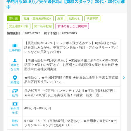
平均月収58.9万／完全週休2日【買取スタッフ】20代・30代活躍
中
正社員
職種・業種未経験OK
急募
転勤なし
学歴不問
完全週休2日制
第二新卒歓迎
女性のおしごと掲載中
情報更新日：2026/07/29
終了予定日：
2026/08/27
【買取成約率94.7％｜テレアポ＆飛び込みナシ】■お客様との会
話を楽しみながら、中古ブランド品・時計・アクセサリー・アパ
仕事内容
レルなどの買取をお任せ♪
【周囲も羨む平均月収58.9万】■未経験＆第二新卒OK ■20～30代
活躍中 ■話すのが好きで、お客様との信頼関係を築ける方歓迎 ★
対象と
面接時に会社説明実施
なる方
★転勤なし ★全国9都府県で募集 ★配属先は希望を考慮 1:東京都
品川区西五反田7-22-17 2…
勤務地
月給30万円～40万円+インセンティブあり★平均月収58.9万円！
★年収1200万円以上も実現可能！※経験・能力・適…
給与
400万円～800万円
初年度
年収
9：00～18：00（実働8時間／休憩あり）★社用車で直行OK★ガ
勤務
時間
ソリン&パーキング代支給# 《1日…