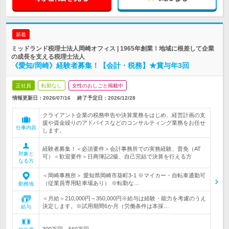
新着
ミッドランド税理士法人岡崎オフィス | 1965年創業！地域に根差して企業
の成長を支える税理士法人
《愛知/岡崎》経験者募集！【会計・税務】★賞与年3回
正社員
転勤なし
女性のおしごと掲載中
情報更新日：2026/07/16
終了予定日：
2026/12/28
クライアント企業の税務申告や決算業務をはじめ、経営計画の支
援や資金繰りのアドバイスなどのコンサルティング業務をお任せ
仕事内容
します。
経験者募集！＜必須要件＞会計事務所での実務経験、普免（AT
対象と
可）＜歓迎要件＞日商簿記2級、自己完結で決算を行える方
なる方
＜岡崎事務所＞ 愛知県岡崎市葵町3-1 ※マイカー・自転車通勤可
（従業員専用駐車場あり） ※転勤な…
勤務地
＜月給＞210,000円～350,000円※給与は経験・能力を考慮のうえ
決定します。※試用期間6か月（労働条件は本採…
給与
300万円～560万円