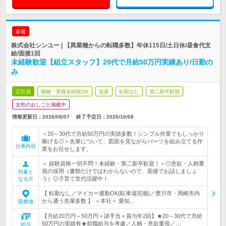
新着
株式会社シンユー | 【異業種からの転職多数】年休115日/土日休/昼食代支
給/面接1回
未経験歓迎【組立スタッフ】20代で月給50万円実績あり/日勤の
み
正社員
職種・業種未経験OK
急募
転勤なし
第二新卒歓迎
女性のおしごと掲載中
情報更新日：2026/08/07
終了予定日：
2026/10/08
＜20～30代で月給50万円の実績多数！シンプル作業でもしっかり
稼げる◎＞先輩について、図面を見ながらパーツを組み立てる作
仕事内容
業をお任せします。
＜ 経験資格一切不問！未経験・第二新卒歓迎！＞◎意欲・人柄重
視の採用（書類だけではわからないので、面接でお話しましょ
対象と
う）◎子育て世代活躍中！
なる方
【 転勤なし／マイカー通勤OK(駐車場完備)／豊川市・岡崎市内
から通う先輩多数 】 ＜本社＞ 愛知…
勤務地
【月給20万円～50万円＋諸手当＋賞与年2回】★20～30代で月給
50万円の実績有★前職給与を考慮／人柄・意欲重視／…
給与