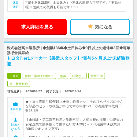
* 完全週休2日制（土日休み）└連休の取得も可能です。* 有給休
休日
休暇
暇 ※連続での取得も可能です！* G…
求人詳細を見る
気になる
株式会社高木製作所 | ◆創業136年◆土日休み◆9日以上の連休年3回◆毎年
ほぼ全員昇給
トヨタTier1メーカー【製造スタッフ】*賞与5ヶ月以上*未経験歓
迎
正社員
職種・業種未経験OK
急募
転勤なし
学歴不問
第二新卒歓迎
情報更新日：2026/08/07
終了予定日：
2026/09/14
★トヨタ直取引80年以上★重い作業ナシ！手のひらサイズの小さ
な部品のセットや検品が中心です◎年休121日◎有給平均取得日
仕事内容
数16.4日
【未経験・第二新卒歓迎／学歴不問／人柄重視の採用】◎愛知の
安定企業で腰を据えて働きたい方★20代～30代活躍中★残業月
対象と
20h程でオンオフ充実♪
なる方