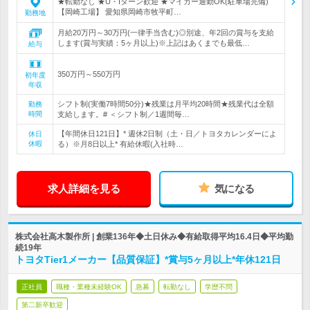
★転勤なし ★U・Iターン歓迎 ★マイカー通勤OK(駐車場完備)
【岡崎工場】 愛知県岡崎市牧平町…
勤務地
月給20万円～30万円(一律手当含む)◎別途、年2回の賞与を支給
します(賞与実績：5ヶ月以上)※上記はあくまでも最低…
給与
350万円～550万円
初年度
年収
シフト制(実働7時間50分)★残業は月平均20時間★残業代は全額
勤務
時間
支給します。# ＜シフト制／1週間毎…
【年間休日121日】* 週休2日制（土・日／トヨタカレンダーによ
休日
休暇
る）※月8日以上* 有給休暇(入社時…
求人詳細を見る
気になる
株式会社高木製作所 | 創業136年◆土日休み◆有給取得平均16.4日◆平均勤
続19年
トヨタTier1メーカー【品質保証】*賞与5ヶ月以上*年休121日
正社員
職種・業種未経験OK
急募
転勤なし
学歴不問
第二新卒歓迎