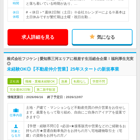
時間
と落ち着いている時期があり、…
# ＜休日＞* 週休2日制（土日）※会社カレンダーによる※基本は
休日
休暇
土日休みですが繁忙期は土曜・祝日出勤…
求人詳細を見る
気になる
株式会社フジケン | 愛知県三河エリアに根差す生活総合企業！福利厚生充実
◎
未経験OK◎【不動産仲介営業】25年スタートの新規事業
正社員
職種・業種未経験OK
急募
転勤なし
学歴不問
完全週休2日制
第二新卒歓迎
情報更新日：2026/06/16
終了予定日：
2026/12/07
土地・戸建て・マンションなど不動産売買の仲介営業をお任せし
ます。裁量をもって取り組め、自由にご自身のアイデアを提案で
仕事内容
きます◎
【学歴・経験不問◎】<必須>★接客販売や営業などのご経験をお
持ちの方★普通自動車免許をお持ちの方＼宅地建物取引士（宅
対象と
建）の資格をお持ちの方／
なる方