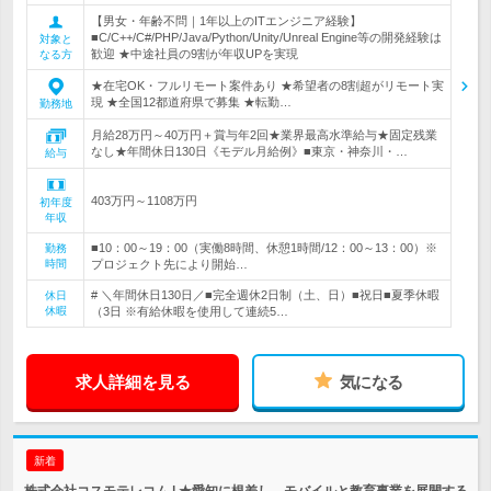
【男女・年齢不問｜1年以上のITエンジニア経験】
■C/C++/C#/PHP/Java/Python/Unity/Unreal Engine等の開発経験は
対象と
歓迎 ★中途社員の9割が年収UPを実現
なる方
★在宅OK・フルリモート案件あり ★希望者の8割超がリモート実
現 ★全国12都道府県で募集 ★転勤…
勤務地
月給28万円～40万円＋賞与年2回★業界最高水準給与★固定残業
なし★年間休日130日《モデル月給例》■東京・神奈川・…
給与
403万円～1108万円
初年度
年収
■10：00～19：00（実働8時間、休憩1時間/12：00～13：00）※
勤務
時間
プロジェクト先により開始…
# ＼年間休日130日／■完全週休2日制（土、日）■祝日■夏季休暇
休日
休暇
（3日 ※有給休暇を使用して連続5…
求人詳細を見る
気になる
新着