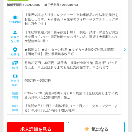
情報更新日：2026/08/07
終了予定日：
2026/09/03
【業界知識は入社後にレクチャー】自動車部品の寸法測定業務を
お任せします。★研修あり★先輩のフォローやダブルチェック体
仕事内容
制も万全です！
【未経験歓迎／第二新卒歓迎】加工・製造・試作・保全など測定
器を扱っていた・測定技能士をお持ちの方、歓迎！★9日以上の
対象と
大型連休年3回！
なる方
★転勤なし ★U・Iターン歓迎 ★マイカー通勤OK(駐車場完備)
【岡崎工場】 愛知県岡崎市牧平町…
勤務地
月給22万円～30万円＋諸手当＋残業代全額支給+賞与2回（5ヶ月
分以上）※上記はあくまでも最低支給額です。※これまで…
給与
400万円～600万円
初年度
年収
8:30～17:20（実働7時間50分）# ＼残業代は全額支給します／残
勤務
時間
業の月平均は20時間程度。残…
【年間休日121日】* 週休2日制（土・日／トヨタカレンダーによ
休日
休暇
る）※月8日以上* 有給休暇(入社時…
求人詳細を見る
気になる