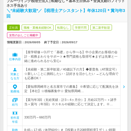
ブルーウイング税理士法人 | 転勤なし＊基本土日休み＊全員支給のフィット
ネス手当あり
＼*未経験大歓迎*／【税理士アシスタント】年休120日＊賞与年3
回
正社員
職種・業種未経験OK
転勤なし
学歴不問
第二新卒歓迎
女性のおしごと掲載中
情報更新日：2026/08/05
終了予定日：
2026/09/17
【座学研修＋OJTで「基礎」から学べる】中小企業のお客様の会
計・税務まわりをサポート★専門資格も取得可★まずは先輩と一
仕事内容
緒に進められるから安心♪
【未経験・第二新卒歓迎／40歳以下の方】◆要普免（AT限定可）
☆新しいことに挑戦したい・話好きを活かしたい →どんな理由で
対象と
も応募OK！
なる方
【愛知県岡崎市と名古屋市での募集】 ※希望に応じて配属先を決
定 【本社】☆積極募集中☆ 愛知県岡崎…
勤務地
【賞与年3回（支給実績：計3～4ヶ月分）】月給22万円～＋諸手
当＋賞与（年3回）※スキルや経験に応じて決定します。※…
給与
330万円～660万円
初年度
年収
8:45～17:45（休憩60分）# 【残業は月20時間程度】忙しい時期
勤務