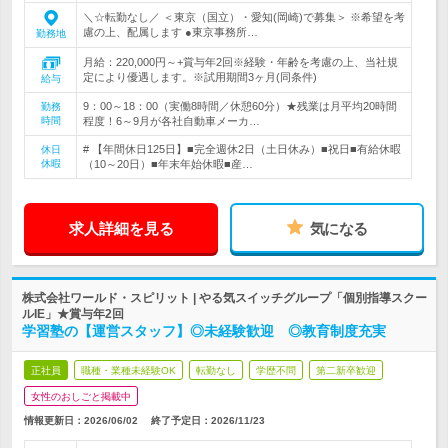
＼☆転勤なし／ ＜東京（国立）・愛知(岡崎)で募集＞ ※希望を考
慮の上、配属します ●東京事務所…
勤務地
月給：220,000円～+賞与年2回※経験・年齢を考慮の上、当社規
定により優遇します。※試用期間3ヶ月(同条件)
給与
9：00～18：00（実働8時間／休憩60分）★残業は月平均20時間
勤務
時間
程度！6～9月が各社自動車メーカ…
# 【年間休日125日】■完全週休2日（土日休み）■祝日■有給休暇
休日
休暇
（10～20日）■年末年始休暇■産…
求人詳細を見る
気になる
株式会社ワールド・スピリット | やる気スイッチグループ「個別指導スクー
ルIE」★賞与年2回
学習塾の【運営スタッフ】◎未経験歓迎 ◎教育制度充実
正社員
職種・業種未経験OK
転勤なし
学歴不問
第二新卒歓迎
女性のおしごと掲載中
情報更新日：2026/06/02
終了予定日：
2026/11/23