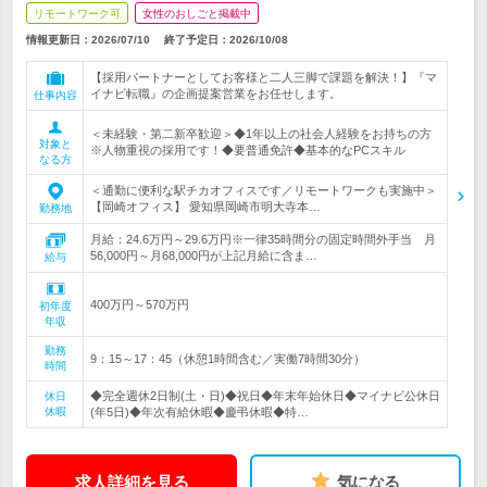
リモートワーク可
女性のおしごと掲載中
情報更新日：2026/07/10
終了予定日：
2026/10/08
【採用パートナーとしてお客様と二人三脚で課題を解決！】『マ
イナビ転職』の企画提案営業をお任せします。
仕事内容
＜未経験・第二新卒歓迎＞◆1年以上の社会人経験をお持ちの方
対象と
※人物重視の採用です！◆要普通免許◆基本的なPCスキル
なる方
＜通勤に便利な駅チカオフィスです／リモートワークも実施中＞
【岡崎オフィス】 愛知県岡崎市明大寺本…
勤務地
月給：24.6万円～29.6万円※一律35時間分の固定時間外手当 月
56,000円～月68,000円が上記月給に含ま…
給与
400万円～570万円
初年度
年収
勤務
9：15～17：45（休憩1時間含む／実働7時間30分）
時間
◆完全週休2日制(土・日)◆祝日◆年末年始休日◆マイナビ公休日
休日
休暇
(年5日)◆年次有給休暇◆慶弔休暇◆特…
求人詳細を見る
気になる