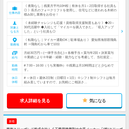
《 夜勤なし｜残業月平均10H程｜有休を月1～2日取得する社員も
◎ 》長爪のフォークリフトを使用し、住宅などに使われる木材の
仕事内容
積み卸し業務をお任せ！
《 未経験チャレンジも応援！資格取得支援制度もあり 》◆20～
30代活躍中 ◆入社して「マイカーを購入できた」「収入アップ
対象と
した」という社員も◎
なる方
《 転勤なし｜マイカー通勤OK｜駐車場あり 》 愛知県海部郡飛島
村 ⇒飛島ICから車で10分
勤務地
月給30万円～(一律手当含む)＋各種手当＋賞与年2回＋決算賞与
※業績により※年齢・経験・能力などを考慮して、当社規定…
給与
# 7:00～16:00（うち実働8h）※残業は月10時間ほどと少なめで
勤務
時間
す。
# ＜休日＞週休2日制（日曜日＋1日）※シフト制※シフトは毎月
休日
休暇
組み直していますので、お気軽にご相談さ…
求人詳細を見る
気になる
新着