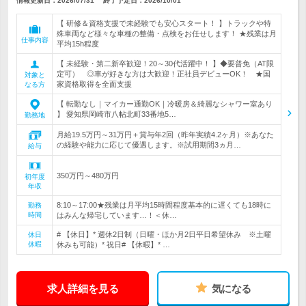
情報更新日：2026/07/31
終了予定日：
2026/10/01
【 研修＆資格支援で未経験でも安心スタート！ 】トラックや特
殊車両など様々な車種の整備・点検をお任せします！ ★残業は月
仕事内容
平均15h程度
【 未経験・第二新卒歓迎！20～30代活躍中！ 】◆要普免（AT限
定可） ◎車が好きな方は大歓迎！正社員デビューOK！ ★国
対象と
家資格取得を全面支援
なる方
【 転勤なし｜マイカー通勤OK｜冷暖房＆綺麗なシャワー室あり
】 愛知県岡崎市八帖北町33番地5…
勤務地
月給19.5万円～31万円＋賞与年2回（昨年実績4.2ヶ月）※あなた
の経験や能力に応じて優遇します。※試用期間3ヵ月…
給与
350万円～480万円
初年度
年収
8:10～17:00★残業は月平均15時間程度基本的に遅くても18時に
勤務
時間
はみんな帰宅しています…！＜休…
# 【休日】* 週休2日制（日曜・ほか月2日平日希望休み ※土曜
休日
休暇
休みも可能）* 祝日# 【休暇】* …
求人詳細を見る
気になる