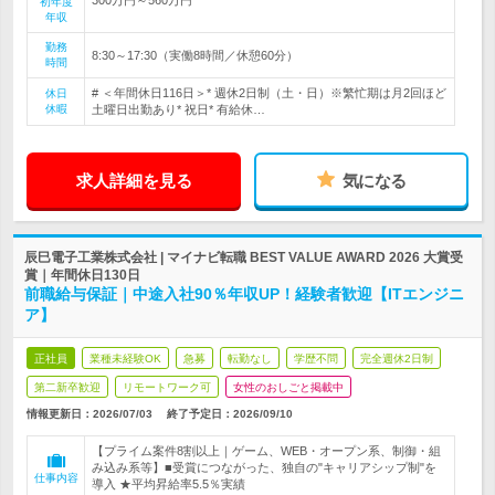
初年度
年収
勤務
8:30～17:30（実働8時間／休憩60分）
時間
# ＜年間休日116日＞* 週休2日制（土・日）※繁忙期は月2回ほど
休日
休暇
土曜日出勤あり* 祝日* 有給休…
求人詳細を見る
気になる
辰巳電子工業株式会社 | マイナビ転職 BEST VALUE AWARD 2026 大賞受
賞｜年間休日130日
前職給与保証｜中途入社90％年収UP！経験者歓迎【ITエンジニ
ア】
正社員
業種未経験OK
急募
転勤なし
学歴不問
完全週休2日制
第二新卒歓迎
リモートワーク可
女性のおしごと掲載中
情報更新日：2026/07/03
終了予定日：
2026/09/10
【プライム案件8割以上｜ゲーム、WEB・オープン系、制御・組
み込み系等】■受賞につながった、独自の"キャリアシップ制"を
仕事内容
導入 ★平均昇給率5.5％実績