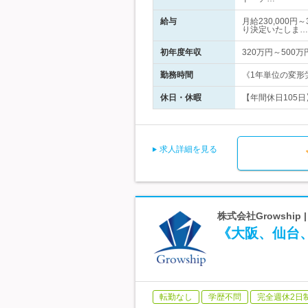
給与
月給230,000
り決定いたしま…
初年度年収
320万円～500万
勤務時間
《1年単位の変形労
休日・休暇
【年間休日105日
求人詳細を見る
株式会社Growshi
《大阪、仙台
転勤なし
学歴不問
完全週休2日