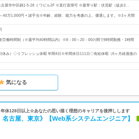
古屋市中区錦1-5-28 ミワビル2F ※直行直帰可 ※最寄り駅：伏見駅（徒歩3…
0円～40万1,000円 + 諸手当※年齢、経験、能力を考慮の上、優遇します。※3ヶ月間
円
形労働時間制（※週平均40時間以内）※8：00～20：00の間で8時間勤務・1時間
日休み）◇リフレッシュ休暇 年間4日※年間休日111日◇有給休暇（6ヶ月経過後の
気になる
p | 年休128日以上☆あなたの思い描く理想のキャリアを後押しします
、名古屋、東京》【Web系システムエンジニア】