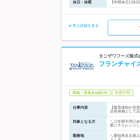
休日・休暇
【年間休日128日
求人詳細を見る
タニザワフーズ株式
フランチャイ
職種・業種未経験OK
学歴不問
仕事内容
【教育体制が充実
店長候補として店
対象となる方
＼◎学歴不問◎未
業にチャレンジし
勤務地
＼愛知県名古屋エ
ド・チ…