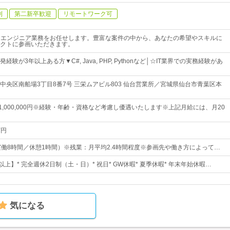
制
第二新卒歓迎
リモートワーク可
ムエンジニア業務をお任せします。豊富な案件の中から、あなたの希望やスキルに
クトに参画いただきます。
験が3年以上ある方▼C#, Java, PHP, Pythonなど│☆IT業界での実務経験があ
中央区南船場3丁目8番7号 三栄ムアビル803 仙台営業所／宮城県仙台市青葉区本
円～1,000,000円※経験・年齢・資格など考慮し優遇いたします※上記月給には、月20
万円
00（実働8時間／休憩1時間）※残業：月平均2.4時間程度※参画先や働き方によって…
以上】* 完全週休2日制（土・日）* 祝日* GW休暇* 夏季休暇* 年末年始休暇…
気になる