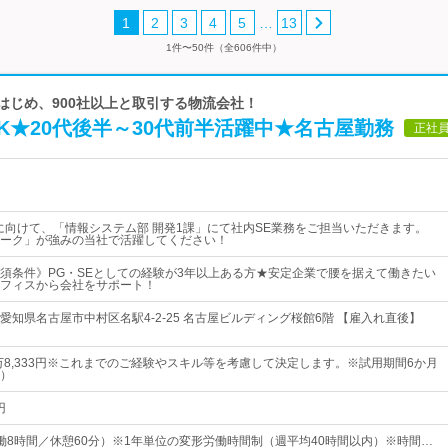
…
1
2
3
4
5
13
1件〜50件（全606件中）
をはじめ、900社以上と取引する物流会社！
K★20代後半～30代前半活躍中★名古屋勤務
正社
に向けて、「情報システム部 開発1課」にて社内SE業務をご担当いただきます。
ーク」が強みの当社で活躍してください！
須条件》PG・SEとしての経験が3年以上ある方★安定企業で腰を据えて働きたい
フィスから会社をサポート！
愛知県名古屋市中村区名駅4-2-25 名古屋ビルディング桜館6階 【雇入れ直後】
5万8,333円※これまでのご経験やスキル等を考慮して決定します。※試用期間6か月
）
円
0（実働8時間／休憩60分）※1年単位の変形労働時間制（週平均40時間以内）※時間…