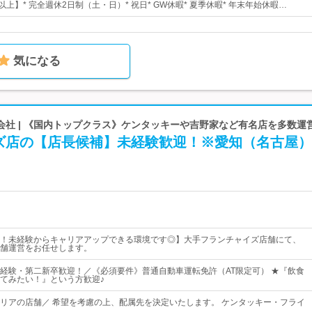
以上】* 完全週休2日制（土・日）* 祝日* GW休暇* 夏季休暇* 年末年始休暇…
気になる
会社 | 《国内トップクラス》ケンタッキーや吉野家など有名店を多数運
ズ店の【店長候補】未経験歓迎！※愛知（名古屋）
！未経験からキャリアアップできる環境です◎】大手フランチャイズ店舗にて、
舗運営をお任せします。
経験・第二新卒歓迎！／《必須要件》普通自動車運転免許（AT限定可） ★『飲食
てみたい！』という方歓迎♪
リアの店舗／ 希望を考慮の上、配属先を決定いたします。 ケンタッキー・フライ