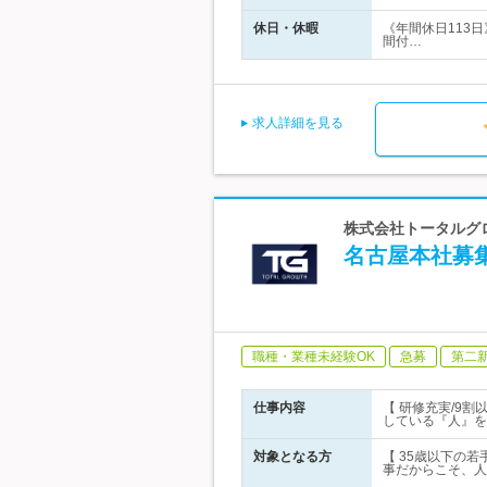
休日・休暇
《年間休日113
間付…
求人詳細を見る
株式会社トータルグロ
名古屋本社募集
職種・業種未経験OK
急募
第二
仕事内容
【 研修充実/9
している『人』を
対象となる方
【 35歳以下の若
事だからこそ、人