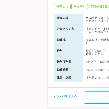
転勤なし
学歴不問
完全週休2日
仕事内容
▼Web系システ
合わせたプロジェ
対象となる方
【必須要件】▼開発経
る方などは歓迎！
勤務地
大阪本社／大阪市
町…
給与
月給270,000
時間の固定…
初年度年収
324万円～1200
勤務時間
09:00～18:
休日・休暇
【年間休日128日
求人詳細を見る