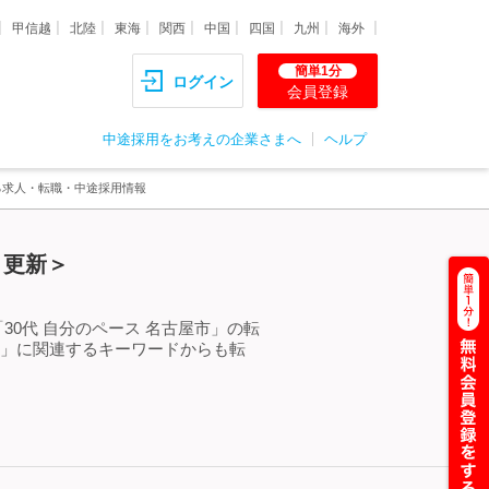
甲信越
北陸
東海
関西
中国
四国
九州
海外
簡単1分
ログイン
会員登録
中途採用をお考えの企業さまへ
ヘルプ
する求人・転職・中途採用情報
）更新＞
30代 自分のペース 名古屋市」の転
市」に関連するキーワードからも転