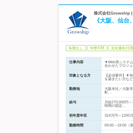
株式会社Growshi
《大阪、仙台
転勤なし
学歴不問
完全週休2日
仕事内容
▼Web系システ
合わせたプロジェ
対象となる方
【必須要件】▼何
を築きたい方など
勤務地
大阪本社／大阪市
町…
給与
月給270,000
時間の固定…
初年度年収
324万円～1200
勤務時間
09:00～18: