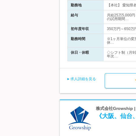
勤務地
【本社】 愛知県名
給与
月給25万5,00
の試用期間…
初年度年収
350万円～650万
勤務時間
※1ヶ月単位の変
休…
休日・休暇
◇シフト制（月9
年次…
求人詳細を見る
株式会社Growshi
《大阪、仙台