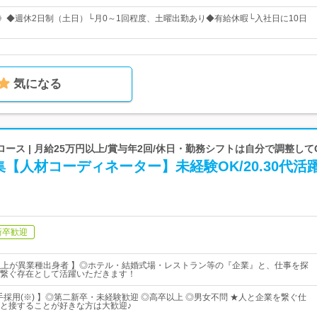
日》◆週休2日制（土日）└月0～1回程度、土曜出勤あり◆有給休暇└入社日に10日
気になる
ース | 月給25万円以上/賞与年2回/休日・勤務シフトは自分で調整して
【人材コーディネーター】未経験OK/20.30代活
新卒歓迎
割以上が異業種出身者 】◎ホテル・結婚式場・レストラン等の『企業』と、仕事を探
繋ぐ存在として活躍いただきます！
手採用(※) 】◎第二新卒・未経験歓迎 ◎高卒以上 ◎男女不問 ★人と企業を繋ぐ仕
と接することが好きな方は大歓迎♪