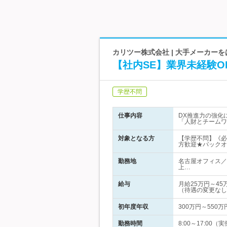
カリツー株式会社 | 大手メーカー
【社内SE】業界未経験O
学歴不問
仕事内容
DX推進力の強化
「人財とチームワ
対象となる方
【学歴不問】《必
方歓迎★バックオ
勤務地
名古屋オフィス／
上…
給与
月給25万円～4
（待遇の変更なし
初年度年収
300万円～550万
勤務時間
8:00～17:0