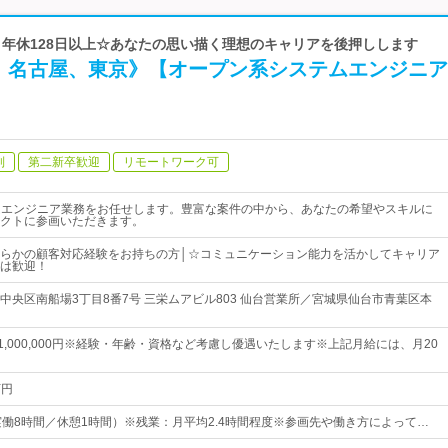
p | 年休128日以上☆あなたの思い描く理想のキャリアを後押しします
、名古屋、東京》【オープン系システムエンジニア
制
第二新卒歓迎
リモートワーク可
ムエンジニア業務をお任せします。豊富な案件の中から、あなたの希望やスキルに
クトに参画いただきます。
らかの顧客対応経験をお持ちの方│☆コミュニケーション能力を活かしてキャリア
は歓迎！
中央区南船場3丁目8番7号 三栄ムアビル803 仙台営業所／宮城県仙台市青葉区本
円～1,000,000円※経験・年齢・資格など考慮し優遇いたします※上記月給には、月20
万円
00（実働8時間／休憩1時間）※残業：月平均2.4時間程度※参画先や働き方によって…