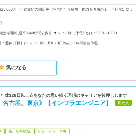
円～325,000円（一律支給の固定手当を含む）※経験、能力を考慮の上、当社規定によ
円
働時間制 (週平均40時間以内)》▼シフト制（休憩60分）* 9:00～18:00…
】* 週休2日制（※シフト制・月8～9日休み）* 年間有給休暇
気になる
p | 年休128日以上☆あなたの思い描く理想のキャリアを後押しします
、名古屋、東京》【インフラエンジニア】
正社員
制
第二新卒歓迎
リモートワーク可