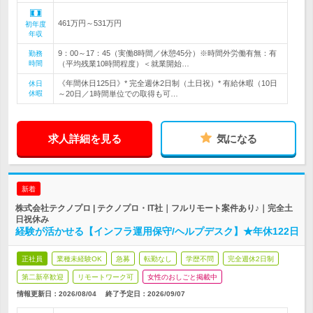
461万円～531万円
初年度
年収
9：00～17：45（実働8時間／休憩45分）※時間外労働有無：有
勤務
時間
（平均残業10時間程度）＜就業開始…
《年間休日125日》* 完全週休2日制（土日祝）* 有給休暇（10日
休日
休暇
～20日／1時間単位での取得も可…
求人詳細を見る
気になる
新着
株式会社テクノプロ | テクノプロ・IT社｜フルリモート案件あり♪｜完全土
日祝休み
経験が活かせる【インフラ運用保守/ヘルプデスク】★年休122日
正社員
業種未経験OK
急募
転勤なし
学歴不問
完全週休2日制
第二新卒歓迎
リモートワーク可
女性のおしごと掲載中
情報更新日：2026/08/04
終了予定日：
2026/09/07