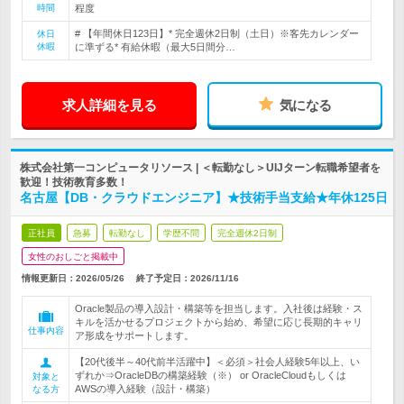
時間
程度
# 【年間休日123日】* 完全週休2日制（土日）※客先カレンダー
休日
休暇
に準ずる* 有給休暇（最大5日間分…
求人詳細を見る
気になる
株式会社第一コンピュータリソース | ＜転勤なし＞UIJターン転職希望者を
歓迎！技術教育多数！
名古屋【DB・クラウドエンジニア】★技術手当支給★年休125日
正社員
急募
転勤なし
学歴不問
完全週休2日制
女性のおしごと掲載中
情報更新日：2026/05/26
終了予定日：
2026/11/16
Oracle製品の導入設計・構築等を担当します。入社後は経験・ス
キルを活かせるプロジェクトから始め、希望に応じ長期的キャリ
仕事内容
ア形成をサポートします。
【20代後半～40代前半活躍中】＜必須＞社会人経験5年以上、い
ずれか⇒OracleDBの構築経験（※） or OracleCloudもしくは
対象と
AWSの導入経験（設計・構築）
なる方