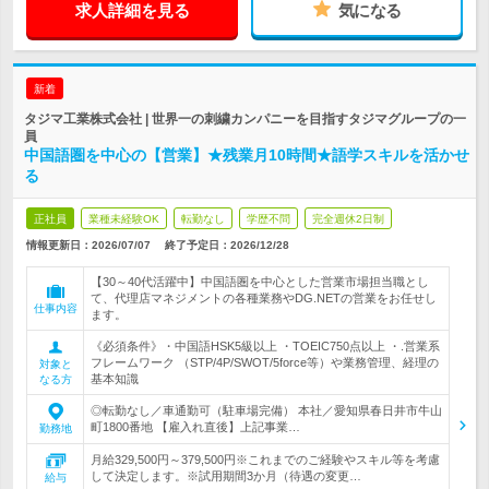
求人詳細を見る
気になる
新着
タジマ工業株式会社 | 世界一の刺繍カンパニーを目指すタジマグループの一
員
中国語圏を中心の【営業】★残業月10時間★語学スキルを活かせ
る
正社員
業種未経験OK
転勤なし
学歴不問
完全週休2日制
情報更新日：2026/07/07
終了予定日：
2026/12/28
【30～40代活躍中】中国語圏を中心とした営業市場担当職とし
て、代理店マネジメントの各種業務やDG.NETの営業をお任せし
仕事内容
ます。
《必須条件》・中国語HSK5級以上 ・TOEIC750点以上 ・.営業系
フレームワーク （STP/4P/SWOT/5force等）や業務管理、経理の
対象と
基本知識
なる方
◎転勤なし／車通勤可（駐車場完備） 本社／愛知県春日井市牛山
町1800番地 【雇入れ直後】上記事業…
勤務地
月給329,500円～379,500円※これまでのご経験やスキル等を考慮
して決定します。※試用期間3か月（待遇の変更…
給与