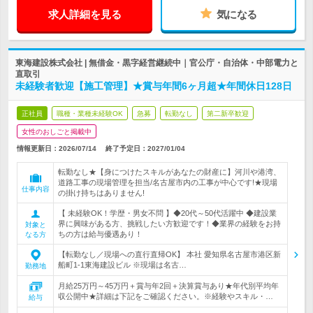
求人詳細を見る
気になる
東海建設株式会社 | 無借金・黒字経営継続中｜官公庁・自治体・中部電力と
直取引
未経験者歓迎【施工管理】★賞与年間6ヶ月超★年間休日128日
正社員
職種・業種未経験OK
急募
転勤なし
第二新卒歓迎
女性のおしごと掲載中
情報更新日：2026/07/14
終了予定日：
2027/01/04
転勤なし★【身につけたスキルがあなたの財産に】河川や港湾、
道路工事の現場管理を担当/名古屋市内の工事が中心です!★現場
仕事内容
の掛け持ちはありません!
【 未経験OK！学歴・男女不問 】◆20代～50代活躍中 ◆建設業
界に興味がある方、挑戦したい方歓迎です！◆業界の経験をお持
対象と
ちの方は給与優遇あり！
なる方
【転勤なし／現場への直行直帰OK】 本社 愛知県名古屋市港区新
船町1-1東海建設ビル ※現場は名古…
勤務地
月給25万円～45万円＋賞与年2回＋決算賞与あり★年代別平均年
収公開中★詳細は下記をご確認ください。※経験やスキル・…
給与