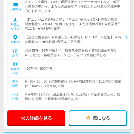
ITインフラ環境における運用保守やユーザーサポートなど、幅広
い業務の中から、あなたの経験やスキルに応じた得意な領域を中
仕事内容
心にお任せします。
【ITエンジニア経験(目安：半年以上)があればOK】充実の教育・
研修制度でスキルUPも目指せます。★完全週休2日制 ★残業月平
対象と
均11.1h ★福利厚生充実
なる方
【全国に拠点あり★希望しない転勤なし★U・Iターン歓迎】 ★時
差出勤あり ★現住所×希望エリア考慮…
勤務地
月給25万～50万円加えて、残業代全額支給＋賞与2回(前年度約
4.0ヵ月分)＋各種手当＋インセンティブ（業績に準じる…
給与
400万円～800万円
初年度
年収
9：00～18：00（実働8時間）◎月平均残業時間／11.1時間◎残業
勤務
時間
代「100％」(1分単位)支給
# ★年間休日122日完全週休2日制（土日祝）※定例会のため、祝
休日
休暇
日のある週に土曜出勤の可能性あり* …
求人詳細を見る
気になる