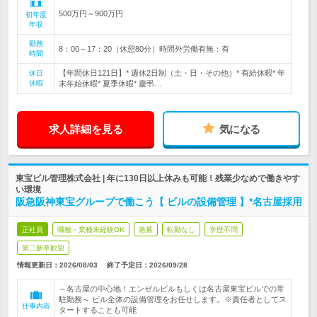
500万円～900万円
初年度
年収
勤務
8：00～17：20（休憩80分）時間外労働有無：有
時間
【年間休日121日】* 週休2日制（土・日・その他）* 有給休暇* 年
休日
休暇
末年始休暇* 夏季休暇* 慶弔…
求人詳細を見る
気になる
東宝ビル管理株式会社 | 年に130日以上休みも可能！残業少なめで働きやす
い環境
阪急阪神東宝グループで働こう【 ビルの設備管理 】*名古屋採用
正社員
職種・業種未経験OK
急募
転勤なし
学歴不問
第二新卒歓迎
情報更新日：2026/08/03
終了予定日：
2026/09/28
～名古屋の中心地！エンゼルビルもしくは名古屋東宝ビルでの常
駐勤務～ ビル全体の設備管理をお任せします。※責任者としてス
仕事内容
タートすることも可能