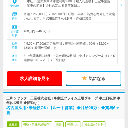
【本社】 愛知県常滑市唐崎町2-88 【雇入れ直後】上記事業所
【変更の範囲】会社の定める各事業所…
勤務地
月給：263,000円～302,000円※経験・年齢・能力を考慮して決定
いたします。※試用期間3ヵ月あり（待遇に変更…
給与
400万円～460万円
初年度
年収
# 8:30～17:30所定労働時間：8時間休憩時間：60分（12:00～
勤務
時間
13:00）時間外労働：あ…
# 〈年間休日115日〉* 完全週休2日制（会社カレンダーあり）* 有
休日
休暇
給休暇10日～20日（下限日数…
求人詳細を見る
気になる
三和シヤッター工業株式会社 | ◆東証プライム上場グループ ◆土日祝休 ◆
年休125日 ◆転勤なし
名古屋採用×未経験OK♪【ルート営業】◆月給29万～◆賞与6ヶ
月
正社員
職種・業種未経験OK
急募
転勤なし
完全週休2日制