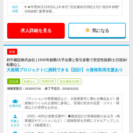
# ★年間休日123日以上# 休日* 完全週休2日制(土日)* 祝日# 休暇*
休日
休暇
GW休暇* 夏季休暇…
求人詳細を見る
気になる
新着
村中建設株式会社 | 1945年創業/大手企業と取引多数で安定性抜群/土日祝休/
転勤なし
大規模プロジェクトに挑戦できる【設計】☆資格取得支援あり
正社員
転勤なし
学歴不問
完全週休2日制
情報更新日：2026/07/16
終了予定日：
2026/12/31
《マンションや商業施設など、大規模案件に携わる機会あり》建
築物がつくられる過程に参画し、現場の安全や品質・コスト・環
仕事内容
境などの管理をお任せ。
《20代～40代が多数活躍中》◆建築設計の実務経験がある方（商
業施設やマンションなど）◇資格取得を目標にスキルアップした
対象と
い方（1級建築士）
なる方