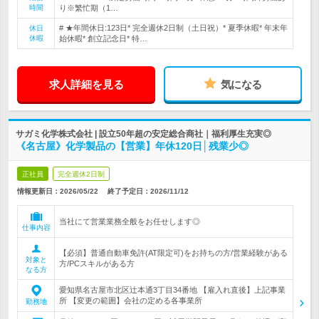
時間
り※繁忙期（1…
# ★年間休日:123日* 完全週休2日制（土日祝）* 夏季休暇* 年末年
休日
休暇
始休暇* 創立記念日* 特…
求人詳細を見る
気になる
サガミ化学株式会社 | 設立50年超の安定総合商社｜福利厚生充実◎
《名古屋》化学製品の【営業】年休120日│残業少◎
正社員
完全週休2日制
情報更新日：2026/05/22
終了予定日：
2026/11/12
当社にて営業業務全般をお任せします◎
仕事内容
【必須】普通自動車免許(AT限定可)をお持ちの方/営業経験がある
対象と
方/PCスキルがある方
なる方
愛知県名古屋市北区辻本通3丁目34番地 【雇入れ直後】上記事業
所 【変更の範囲】会社の定める各事業所
勤務地