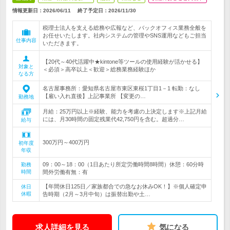
情報更新日：2026/06/11
終了予定日：
2026/11/30
税理士法人を支える総務や広報など、バックオフィス業務全般を
お任せいたします。社内システムの管理やSNS運用などもご担当
仕事内容
いただきます。
【20代～40代活躍中★kintone等ツールの使用経験が活かせる】
対象と
＜必須＞高卒以上＜歓迎＞総務業務経験ほか
なる方
名古屋事務所：愛知県名古屋市東区東桜1丁目1－1 転勤：なし
【雇い入れ直後】上記事業所 【変更の…
勤務地
月給：25万円以上※経験、能力を考慮の上決定します※上記月給
には、月30時間の固定残業代42,750円を含む。超過分…
給与
300万円～400万円
初年度
年収
09：00～18：00（1日あたり所定労働時間8時間）休憩：60分時
勤務
時間
間外労働有無：有
【年間休日125日／家族都合での急なお休みOK！】※個人確定申
休日
休暇
告時期（2月～3月中旬）は振替出勤や土…
求人詳細を見る
気になる