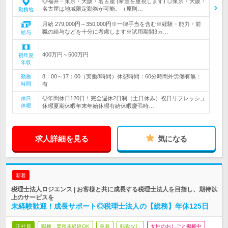
◎福井・東京・大阪・名古屋 (希望を重視します) ◎東京・大阪・
名古屋は地域限定勤務が可能。（原則…
勤務地
月給 279,000円～350,000円※一律手当を含む※経験・能力・前
職の給与などを十分に考慮します※試用期間3ヵ…
給与
400万円～500万円
初年度
年収
8：00～17：00（実働8時間）休憩時間：60分時間外労働有無：
勤務
時間
有
◎年間休日120日！完全週休2日制（土日休み）祝日リフレッシュ
休日
休暇
休暇夏期休暇年末年始休暇有給休暇慶弔時…
求人詳細を見る
気になる
新着
税理士法人ロジエンス | お客様と共に成長する税理士法人を目指し、期待以
上のサービスを
未経験歓迎！成長サポート◎税理士法人の【総務】年休125日
正社員
職種・業種未経験OK
急募
転勤なし
女性のおしごと掲載中