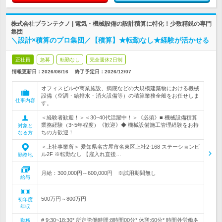
株式会社プランテクノ | 電気・機械設備の設計積算に特化！少数精鋭の専門
集団
＼設計×積算のプロ集団／【積算】★転勤なし★経験が活かせる
正社員
急募
転勤なし
完全週休2日制
情報更新日：2026/06/16
終了予定日：
2026/12/07
オフィスビルや商業施設、病院などの大規模建築物における機械
設備（空調・給排水・消火設備等）の積算業務全般をお任せしま
仕事内容
す。
＜経験者歓迎！＞＜30~40代活躍中！＞《必須》■ 機械設備積算
業務経験（3~5年程度）《歓迎》◆ 機械設備施工管理経験をお持
対象と
ちの方歓迎！
なる方
＜上社事業所＞ 愛知県名古屋市名東区上社2-168 ステーションビ
ル2F ※転勤なし 【雇入れ直後…
勤務地
月給：300,000円～600,000円 ※試用期間無し
給与
500万円～800万円
初年度
年収
# 9:30~18:30* 所定労働時間:8時間00分* 休憩:60分* 時間外労働あ
勤務