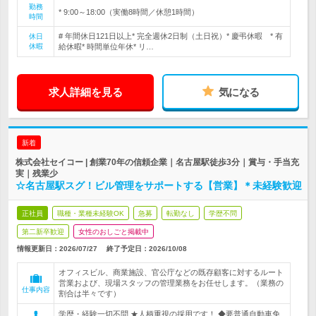
勤務
* 9:00～18:00（実働8時間／休憩1時間）
時間
# 年間休日121日以上* 完全週休2日制（土日祝）* 慶弔休暇 * 有
休日
休暇
給休暇* 時間単位年休* リ…
求人詳細を見る
気になる
新着
株式会社セイコー | 創業70年の信頼企業｜名古屋駅徒歩3分｜賞与・手当充
実｜残業少
☆名古屋駅スグ！ビル管理をサポートする【営業】＊未経験歓迎
正社員
職種・業種未経験OK
急募
転勤なし
学歴不問
第二新卒歓迎
女性のおしごと掲載中
情報更新日：2026/07/27
終了予定日：
2026/10/08
オフィスビル、商業施設、官公庁などの既存顧客に対するルート
営業および、現場スタッフの管理業務をお任せします。（業務の
仕事内容
割合は半々です）
学歴・経験一切不問 ★人柄重視の採用です！ ◆要普通自動車免