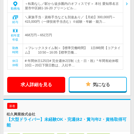
＜転勤なし／駅から徒歩圏内のオフィスです＞ 本社 愛知県名古
屋市中区錦1-16-20 グリーンビル…
勤務地
＼家族手当・資格手当なども別途あり／【月給】300,000円～
415,000円（一律技術手当含む）※経験・年齢・能力…
給与
468万円～652万円
初年度
年収
＜フレックスタイム制＞【標準労働時間】 1日8時間【コアタイ
勤務
時間
ム】 10:50～16:05【標準労働…
# 年間休日125日# 完全週休2日制（土・日・祝）* 年間有給休暇
休日
休暇
10日～20日下限日数は、入社半…
求人詳細を見る
気になる
新着
松久興業株式会社
【大型ドライバー】未経験OK・完週休2・賞与年2・資格取得可
能