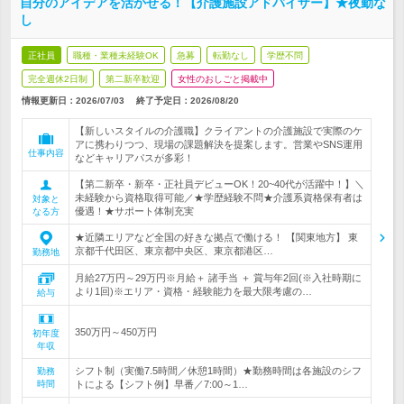
自分のアイデアを活かせる！【介護施設アドバイザー】★夜勤な
し
正社員
職種・業種未経験OK
急募
転勤なし
学歴不問
完全週休2日制
第二新卒歓迎
女性のおしごと掲載中
情報更新日：2026/07/03
終了予定日：
2026/08/20
【新しいスタイルの介護職】クライアントの介護施設で実際のケ
アに携わりつつ、現場の課題解決を提案します。営業やSNS運用
仕事内容
などキャリアパスが多彩！
【第二新卒・新卒・正社員デビューOK！20~40代が活躍中！】＼
未経験から資格取得可能／★学歴経験不問★介護系資格保有者は
対象と
優遇！★サポート体制充実
なる方
★近隣エリアなど全国の好きな拠点で働ける！ 【関東地方】 東
京都千代田区、東京都中央区、東京都港区…
勤務地
月給27万円～29万円※月給＋ 諸手当 ＋ 賞与年2回(※入社時期に
より1回)※エリア・資格・経験能力を最大限考慮の…
給与
350万円～450万円
初年度
年収
シフト制（実働7.5時間／休憩1時間）★勤務時間は各施設のシフ
勤務
時間
トによる【シフト例】早番／7:00～1…