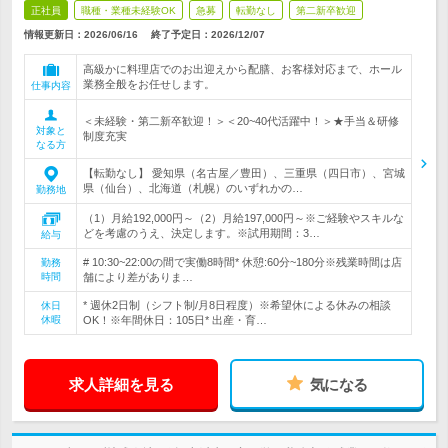
正社員
職種・業種未経験OK
急募
転勤なし
第二新卒歓迎
情報更新日：2026/06/16
終了予定日：
2026/12/07
高級かに料理店でのお出迎えから配膳、お客様対応まで、ホール
業務全般をお任せします。
仕事内容
＜未経験・第二新卒歓迎！＞＜20~40代活躍中！＞★手当＆研修
対象と
制度充実
なる方
【転勤なし】 愛知県（名古屋／豊田）、三重県（四日市）、宮城
県（仙台）、北海道（札幌）のいずれかの…
勤務地
（1）月給192,000円～（2）月給197,000円～※ご経験やスキルな
どを考慮のうえ、決定します。※試用期間：3…
給与
# 10:30~22:00の間で実働8時間* 休憩:60分~180分※残業時間は店
勤務
時間
舗により差がありま…
* 週休2日制（シフト制/月8日程度）※希望休による休みの相談
休日
休暇
OK！※年間休日：105日* 出産・育…
求人詳細を見る
気になる