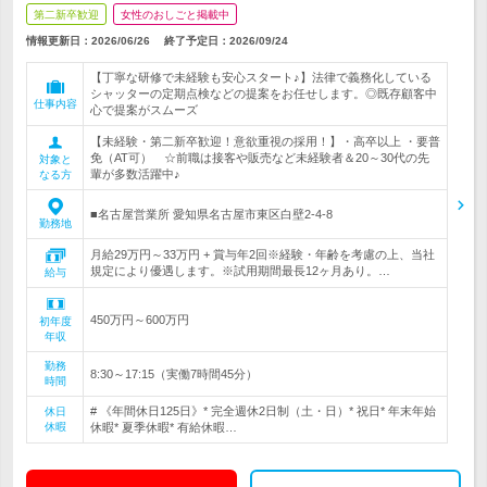
第二新卒歓迎
女性のおしごと掲載中
情報更新日：2026/06/26
終了予定日：
2026/09/24
【丁寧な研修で未経験も安心スタート♪】法律で義務化している
シャッターの定期点検などの提案をお任せします。◎既存顧客中
仕事内容
心で提案がスムーズ
【未経験・第二新卒歓迎！意欲重視の採用！】・高卒以上 ・要普
免（AT可） ☆前職は接客や販売など未経験者＆20～30代の先
対象と
輩が多数活躍中♪
なる方
■名古屋営業所 愛知県名古屋市東区白壁2-4-8
勤務地
月給29万円～33万円 + 賞与年2回※経験・年齢を考慮の上、当社
規定により優遇します。※試用期間最長12ヶ月あり。…
給与
450万円～600万円
初年度
年収
勤務
8:30～17:15（実働7時間45分）
時間
# 《年間休日125日》* 完全週休2日制（土・日）* 祝日* 年末年始
休日
休暇
休暇* 夏季休暇* 有給休暇…