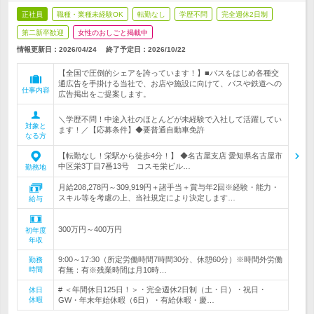
正社員
職種・業種未経験OK
転勤なし
学歴不問
完全週休2日制
第二新卒歓迎
女性のおしごと掲載中
情報更新日：2026/04/24
終了予定日：
2026/10/22
【全国で圧倒的シェアを誇っています！】■バスをはじめ各種交
通広告を手掛ける当社で、お店や施設に向けて、バスや鉄道への
仕事内容
広告掲出をご提案します。
＼学歴不問！中途入社のほとんどが未経験で入社して活躍してい
対象と
ます！／【応募条件】◆要普通自動車免許
なる方
【転勤なし！栄駅から徒歩4分！】 ◆名古屋支店 愛知県名古屋市
中区栄3丁目7番13号 コスモ栄ビル…
勤務地
月給208,278円～309,919円＋諸手当＋賞与年2回※経験・能力・
スキル等を考慮の上、当社規定により決定します…
給与
300万円～400万円
初年度
年収
9:00～17:30（所定労働時間7時間30分、休憩60分）※時間外労働
勤務
時間
有無：有※残業時間は月10時…
# ＜年間休日125日！＞・完全週休2日制（土・日）・祝日・
休日
休暇
GW・年末年始休暇（6日）・有給休暇・慶…