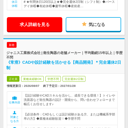
# ★年間休日120日以上★◆完全週休2日制（シフト制）◆バース
休日
休暇
デイ休暇◆有給休暇◆慶弔休暇◆産前産…
求人詳細を見る
気になる
新着
ジャニス工業株式会社 | 衛生陶器の老舗メーカー｜平均勤続15年以上｜学歴
不問
《常滑》CADや設計経験を活かせる【商品開発】＊完全週休2日
制
正社員
業種未経験OK
学歴不問
完全週休2日制
情報更新日：2026/08/07
終了予定日：
2027/01/28
【設計経験やCADスキルを活かし、成長できる環境！】トイレや
洗面器など衛生陶器の設計・開発から、問い合わせフォローまで
仕事内容
幅広くお任せします♪
【必須条件：CADもしくは設計経験がある方、または機械系学部
対象と
卒の方】◆業種未経験歓迎！◆学歴不問
なる方