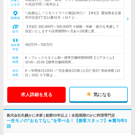
対象と
※言語不問 ◇高卒以上
なる方
＼転勤なし！リモートワーク相談OK◎／ 【本社】 愛知県名古屋
市中区栄3丁目11番31号 ＪＭＦビ…
勤務地
【月給】300,000円～500,000円 ※経験・年齢・能力を考慮して
決定いたします※試用期間6ヶ月あり(待遇に変…
給与
450万円～700万円
初年度
年収
# ＜フレックスタイム制＞標準労働時間8時間【コアタイム】
勤務
時間
10:00～15:00【標準労働時間帯…
# ＜年間休日125日＞* 完全週休2日制 (土日)* 祝日* 有給休暇 (10
休日
休暇
日～20日 ※下限は…
求人詳細を見る
気になる
株式会社札幌かに本家 | 創業50年以上！全国展開のかに料理専門店
一生モノの"おもてなし"を学べる！【接客スタッフ】★賞与年2
回