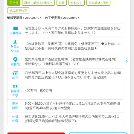
正社員
職種・業種未経験OK
急募
転勤なし
完全週休2日制
第二新卒歓迎
情報更新日：2026/07/07
終了予定日：
2026/09/07
名古屋ふ頭～東海エリアのお客様先へ、鉄鋼材の運搬業務をお任
せします。《中・遠距離の運転はありません！》
仕事内容
《未経験歓迎！学歴不問》※要普免（AT限定不可）◆入社前に大
対象と
型免許は不要！資格取得の費用は全額当社負担★
なる方
愛知県名古屋市港区空見町36 （名古屋港鉄鋼埠頭株式会社内）
※転勤なし 《無料駐車場完備》 マイ…
勤務地
月給30万円以上※大型免許取得前も変更ありません※上記には60
時間分の固定残業代(11万円)を含んでいます。固定残業…
給与
400万円～500万円
初年度
年収
5:00～16:30の間で当社運行予定による1カ月単位の変形労働時間
勤務
時間
制(週平均40時間以内)※大型免…
完全週休2日制(土・日)※大型免許取得前の場内業務では週休1日
休日
休暇
(日曜)(週平均労働時間40時間以下)…