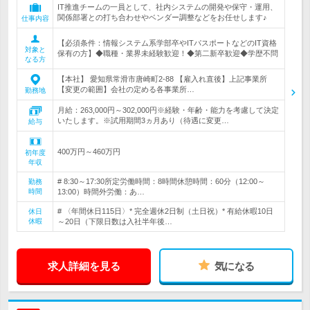
IT推進チームの一員として、社内システムの開発や保守・運用、
関係部署との打ち合わせやベンダー調整などをお任せします♪
仕事内容
【必須条件：情報システム系学部卒やITパスポートなどのIT資格
対象と
保有の方】◆職種・業界未経験歓迎！◆第二新卒歓迎◆学歴不問
なる方
【本社】 愛知県常滑市唐崎町2-88 【雇入れ直後】上記事業所
【変更の範囲】会社の定める各事業所…
勤務地
月給：263,000円～302,000円※経験・年齢・能力を考慮して決定
いたします。※試用期間3ヵ月あり（待遇に変更…
給与
400万円～460万円
初年度
年収
# 8:30～17:30所定労働時間：8時間休憩時間：60分（12:00～
勤務
時間
13:00）時間外労働：あ…
# 〈年間休日115日〉* 完全週休2日制（土日祝）* 有給休暇10日
休日
休暇
～20日（下限日数は入社半年後…
求人詳細を見る
気になる