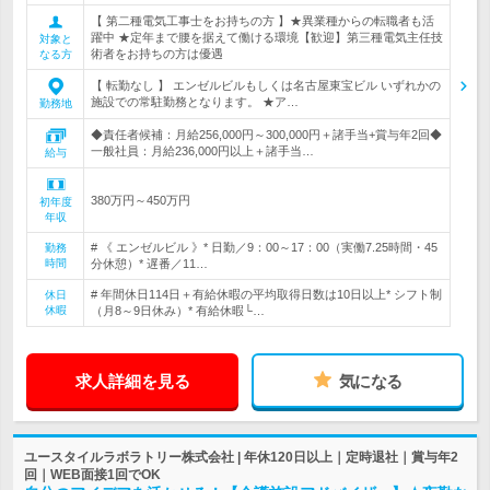
【 第二種電気工事士をお持ちの方 】★異業種からの転職者も活
躍中 ★定年まで腰を据えて働ける環境【歓迎】第三種電気主任技
対象と
術者をお持ちの方は優遇
なる方
【 転勤なし 】 エンゼルビルもしくは名古屋東宝ビル いずれかの
施設での常駐勤務となります。 ★ア…
勤務地
◆責任者候補：月給256,000円～300,000円＋諸手当+賞与年2回◆
一般社員：月給236,000円以上＋諸手当…
給与
380万円～450万円
初年度
年収
# 《 エンゼルビル 》* 日勤／9：00～17：00（実働7.25時間・45
勤務
時間
分休憩）* 遅番／11…
# 年間休日114日＋有給休暇の平均取得日数は10日以上* シフト制
休日
休暇
（月8～9日休み）* 有給休暇└…
求人詳細を見る
気になる
ユースタイルラボラトリー株式会社 | 年休120日以上｜定時退社｜賞与年2
回｜WEB面接1回でOK