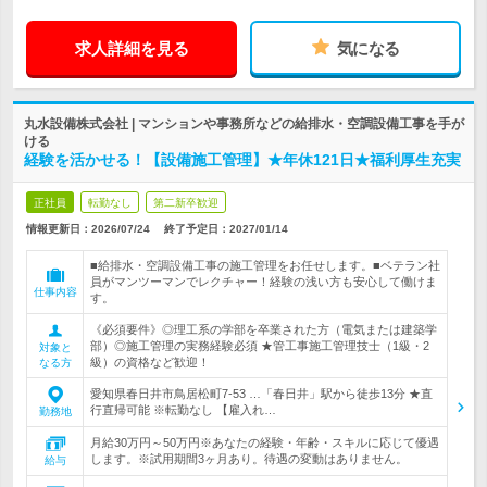
求人詳細を見る
気になる
丸水設備株式会社 | マンションや事務所などの給排水・空調設備工事を手が
ける
経験を活かせる！【設備施工管理】★年休121日★福利厚生充実
正社員
転勤なし
第二新卒歓迎
情報更新日：2026/07/24
終了予定日：
2027/01/14
■給排水・空調設備工事の施工管理をお任せします。■ベテラン社
員がマンツーマンでレクチャー！経験の浅い方も安心して働けま
仕事内容
す。
《必須要件》◎理工系の学部を卒業された方（電気または建築学
部）◎施工管理の実務経験必須 ★管工事施工管理技士（1級・2
対象と
級）の資格など歓迎！
なる方
愛知県春日井市鳥居松町7-53 …「春日井」駅から徒歩13分 ★直
行直帰可能 ※転勤なし 【雇入れ…
勤務地
月給30万円～50万円※あなたの経験・年齢・スキルに応じて優遇
します。※試用期間3ヶ月あり。待遇の変動はありません。
給与