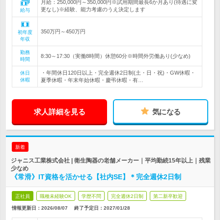
月給：250,000円～350,000円※試用期間最長6か月あり(待遇に変
更なし)※経験、能力考慮のうえ決定します
給与
350万円～450万円
初年度
年収
勤務
8:30～17:30（実働8時間）休憩60分※時間外労働あり(少なめ)
時間
・年間休日120日以上・完全週休2日制(土・日・祝)・GW休暇・
休日
休暇
夏季休暇・年末年始休暇・慶弔休暇・有…
求人詳細を見る
気になる
新着
ジャニス工業株式会社 | 衛生陶器の老舗メーカー｜平均勤続15年以上｜残業
少なめ
《常滑》IT資格を活かせる【社内SE】＊完全週休2日制
正社員
職種未経験OK
学歴不問
完全週休2日制
第二新卒歓迎
情報更新日：2026/08/07
終了予定日：
2027/01/28