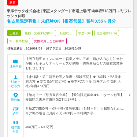
新着
東洋テック株式会社 | 東証スタンダード市場上場/平均年収518万円～/リフレ
ッシュ休暇
名古屋限定募集！未経験OK【提案営業】賞与3.55ヶ月分
正社員
職種・業種未経験OK
転勤なし
学歴不問
完全週休2日制
第二新卒歓迎
女性のおしごと掲載中
情報更新日：2026/08/04
終了予定日：
2026/10/05
【既存顧客メインのルート営業／テレアポ・飛び込みなし】当社
が扱うセキュリティサービスや防犯・防災商品などの提案営業を
仕事内容
お任せします
【未経験・第二新卒歓迎／学歴・経験不問】★18歳以上/65歳未
満の方 ★要普免(AT限定可) ★基本PCスキル ◎モデル年収例:入
対象と
社2年目473万円
なる方
【給与アップ努力宣言企業】 【愛知限定募集★U・Iターン歓迎】
愛知県名古屋市東区泉2丁目27番1…
勤務地
月給27万500円～+諸手当+賞与年2回（3.55ヶ月）※転勤なしのエ
リア職の場合は月給26万9100円～※時間外手…
給与
400万円～600万円
初年度
年収