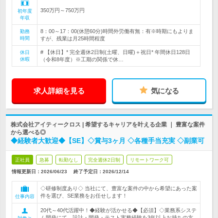
350万円～750万円
初年度
年収
8：00～17：00(休憩60分)時間外労働有無：有※時期にもよりま
勤務
時間
すが、残業は月25時間程度
# 【休日】* 完全週休2日制(土曜、日曜)＋祝日* 年間休日128日
休日
休暇
（令和8年度）※工期の関係で休…
求人詳細を見る
気になる
株式会社アイティークロス | 希望するキャリアを叶える企業 ｜ 豊富な案件
から選べる◎
◆経験者大歓迎◆【SE】◇賞与3ヶ月 ◇各種手当充実 ◇副業可
正社員
急募
転勤なし
完全週休2日制
リモートワーク可
情報更新日：2026/06/23
終了予定日：
2026/12/14
◇研修制度あり◇ 当社にて、豊富な案件の中から希望にあった案
件を選び、SE業務をお任せします！
仕事内容
20代～40代活躍中！◆経験が活かせる◆【必須】◇業務系システ
ム開発にて、設計・開発・テスト実務経験を3年以上お持ちの方