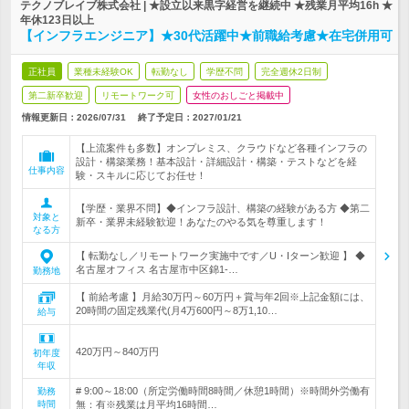
テクノブレイブ株式会社 | ★設立以来黒字経営を継続中 ★残業月平均16h ★
年休123日以上
【インフラエンジニア】★30代活躍中★前職給考慮★在宅併用可
正社員
業種未経験OK
転勤なし
学歴不問
完全週休2日制
第二新卒歓迎
リモートワーク可
女性のおしごと掲載中
情報更新日：2026/07/31
終了予定日：
2027/01/21
【上流案件も多数】オンプレミス、クラウドなど各種インフラの
設計・構築業務！基本設計・詳細設計・構築・テストなどを経
仕事内容
験・スキルに応じてお任せ！
【学歴・業界不問】◆インフラ設計、構築の経験がある方 ◆第二
対象と
新卒・業界未経験歓迎！あなたのやる気を尊重します！
なる方
【 転勤なし／リモートワーク実施中です／U・Iターン歓迎 】 ◆
名古屋オフィス 名古屋市中区錦1-…
勤務地
【 前給考慮 】月給30万円～60万円＋賞与年2回※上記金額には、
20時間の固定残業代(月4万600円～8万1,10…
給与
420万円～840万円
初年度
年収
# 9:00～18:00（所定労働時間8時間／休憩1時間）※時間外労働有
勤務
時間
無：有※残業は月平均16時間…