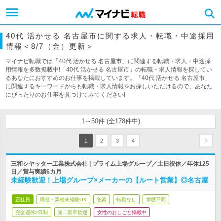
40代 活かせる 名古屋市に関する求人・転職・中途採用
情報＜8/7（金）更新＞
マイナビ転職では「40代 活かせる 名古屋市」に関連する転職・求人・中途採
用情報を多数掲載中!「40代 活かせる 名古屋市」の転職・求人情報を探してい
るあなたにおすすめのお仕事を掲載しています。「40代 活かせる 名古屋市」
に関連するキーワードからも転職・求人情報をお探しいただけるので、あなた
にぴったりのお仕事を見つけてみてください!
1～50件 (全178件中)
1
2
3
4
三和シヤッター工業株式会社 | プライム上場グループ／土日祝休／年休125
日／賞与実績6カ月
未経験歓迎！上場グループ×メーカーの【ルート営業】◎名古屋
正社員
職種・業種未経験OK
急募
転勤なし
学歴不問
完全週休2日制
第二新卒歓迎
女性のおしごと掲載中