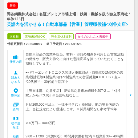
新着
岡谷鋼機株式会社 | 名証プレミア市場上場｜鉄鋼・機械を扱う独立系商社 *
年休123日
英語力を活かせる！自動車部品【営業】管理職候補<刈谷支店>
正社員
業種未経験OK
完全週休2日制
女性のおしごと掲載中
情報更新日：2026/08/07
終了予定日：
2027/01/28
自動車部品の営業を担当。材料・部品の知識を利用した営業活動
の促進や、販売力強化に向けた意識変革を担っていただくことを
仕事内容
期待しています。
■パワーエレクトロニクス関連or車載部品・自動車OEM関連の営
業/設計経験■製造業向けor製造業での営業経験■TOEIC650点～
対象と
*20代後半～30代前半活躍中
なる方
【豊田本部 刈谷支店】 愛知県刈谷市原崎町4-207-2 …「刈谷
駅」からバス9分 ※当面転勤なし…
勤務地
月給260,000円以上（一律手当含む）※経験、能力等を考慮の
上、当社規定により優遇します。※試用期間なし参考平均年…
給与
700万円～1000万円
初年度
年収
9:00～17:00（休憩60分）時間外労働有無:有※残業月30～40時間
勤務