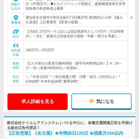
許（AT限定可）◆ビルクリーニング技能士、建築物環境衛生管理
対象と
技術者の有資格者は優遇
なる方
愛知県名古屋市中村区名駅4丁目6番23号 第3堀内ビル6F 【雇入
れ直後】上記事業所 【変更の範囲…
勤務地
【月給】27万円～※上記には固定残業代として4万円（月22時間
分）～含む 超過分は別途支給※経験・年齢・能力を考慮し…
給与
349万円～370万円
初年度
年収
【1カ月単位の変形労働時間制（週平均40時間以内）】8：30～
勤務
時間
17：00（実働7時間30分／休憩60…
＼＊年休110日＊／休日隔週土曜・日曜・祝日（月6日以上）*
休日
休暇
GW休暇* 年末年始休暇* 夏季休暇*…
求人詳細を見る
気になる
株式会社ケイエムアドシステム | バスを中心に、各種交通関連広告を手掛け
る総合広告代理店！
【広告営業】《名古屋》★年間休日125日 ★残業月10h以内