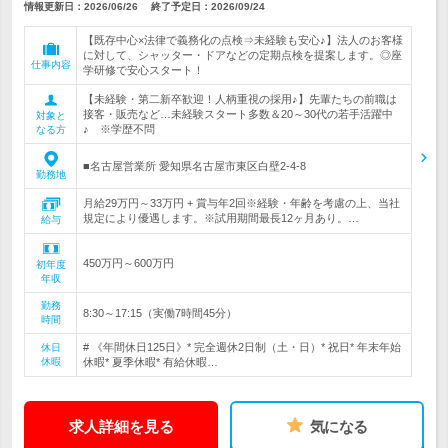
情報更新日：2026/06/26
終了予定日：
2026/09/24
【既存中心×法律で義務化の点検⇒未経験も安心♪】法人のお客様
に対して、シャッター・ドアなどの定期点検を提案します。◎座
仕事内容
学研修で安心スタート！
【未経験・第二新卒歓迎！人柄重視の採用♪】先輩たちの前職は
接客・販売など…未経験スタート多数＆20～30代の若手活躍中
対象と
♪ ※学歴不問
なる方
■名古屋営業所 愛知県名古屋市東区白壁2-4-8
勤務地
月給29万円～33万円 + 賞与年2回※経験・年齢を考慮の上、当社
規定により優遇します。※試用期間最長12ヶ月あり。…
給与
450万円～600万円
初年度
年収
勤務
8:30～17:15（実働7時間45分）
時間
# 《年間休日125日》* 完全週休2日制（土・日）* 祝日* 年末年始
休日
休暇
休暇* 夏季休暇* 有給休暇…
求人詳細を見る
気になる