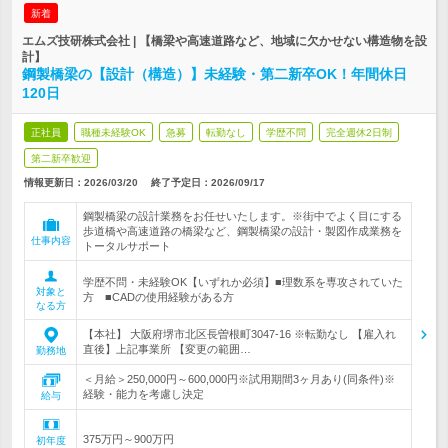
新着
エムズ技研株式会社 | 【橋梁や高速道路など、地域に欠かせない構造物を設
計】
鋼製橋梁の【設計（構造）】未経験・第二新卒OK！年間休日
120日
正社員
職種未経験OK
急募
転勤なし
学歴不問
完全週休2日制
第二新卒歓迎
情報更新日：2026/03/20
終了予定日：
2026/09/17
鋼製橋梁の設計業務をお任せいたします。※街中でよく目にする
歩道橋や高速道路の橋梁など、鋼製橋梁の設計・製図作成業務を
仕事内容
トータルサポート
学歴不問・未経験OK【いずれか必須】■理数系を専攻されていた
対象と
方 ■CADの使用経験がある方
なる方
【本社】 大阪府堺市北区長曽根町3047-16 ※転勤なし 【雇入れ
直後】上記事業所 【変更の範囲…
勤務地
＜月給＞250,000円～600,000円※試用期間3ヶ月あり(同条件)※
経験・能力を考慮し決定
給与
375万円～900万円
初年度