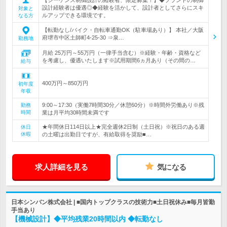
設計経験者は優遇◎◆経験を活かして、設計者としてさらにスキ
対象と
ルアップできる環境です。
なる方
【転勤なし/バイク・自転車通勤OK（駐車場あり）】 本社／大阪
府堺市中区土師町4-25-30 ⇒泉…
勤務地
月給 25万円～55万円（一律手当含む）※経験・年齢・資格など
を考慮し、優遇いたします※試用期間6ヵ月あり（その間の…
給与
400万円～850万円
初年度
年収
9:00～17:30（実働7時間30分／休憩60分）※時間外労働あり※残
勤務
時間
業は月平均30時間未満です
★年間休日114日以上★完全週休2日制（土日祝）※祝日のある週
休日
休暇
の土曜は出勤日ですが、有給取得を奨励■…
求人詳細を見る
気になる
日本シンバン株式会社 | ■国内トップクラスの技術力■土日祝休み■毎月皆勤
手当あり
【機械設計】◆平均残業20時間以内 ◆転勤なし