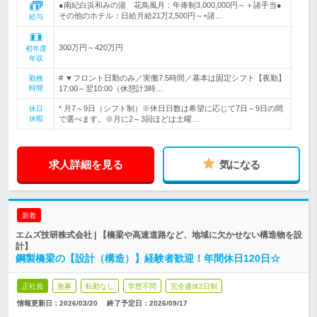
●南紀白浜和みの湯 花鳥風月：年俸制3,000,000円～＋諸手当●
その他のホテル：日給月給21万2,500円～+諸…
給与
300万円～420万円
初年度
年収
# ▼フロント日勤のみ／実働7.5時間／基本は固定シフト【夜勤】
勤務
時間
17:00～翌10:00（休憩計3時…
* 月7～9日（シフト制）※休日日数は希望に応じて7日～9日の間
休日
休暇
で選べます。※月に2～3回ほどは土曜…
求人詳細を見る
気になる
新着
エムズ技研株式会社 | 【橋梁や高速道路など、地域に欠かせない構造物を設
計】
鋼製橋梁の【設計（構造）】経験者歓迎！年間休日120日☆
正社員
急募
転勤なし
学歴不問
完全週休2日制
情報更新日：2026/03/20
終了予定日：
2026/09/17