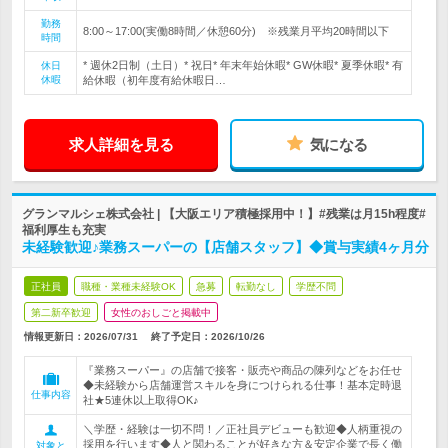
勤務
8:00～17:00(実働8時間／休憩60分) ※残業月平均20時間以下
時間
* 週休2日制（土日）* 祝日* 年末年始休暇* GW休暇* 夏季休暇* 有
休日
休暇
給休暇（初年度有給休暇日…
求人詳細を見る
気になる
グランマルシェ株式会社 | 【大阪エリア積極採用中！】#残業は月15h程度#
福利厚生も充実
未経験歓迎♪業務スーパーの【店舗スタッフ】◆賞与実績4ヶ月分
正社員
職種・業種未経験OK
急募
転勤なし
学歴不問
第二新卒歓迎
女性のおしごと掲載中
情報更新日：2026/07/31
終了予定日：
2026/10/26
『業務スーパー』の店舗で接客・販売や商品の陳列などをお任せ
◆未経験から店舗運営スキルを身につけられる仕事！基本定時退
仕事内容
社★5連休以上取得OK♪
＼学歴・経験は一切不問！／正社員デビューも歓迎◆人柄重視の
採用を行います◆人と関わることが好きな方＆安定企業で長く働
対象と