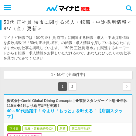
50代 正社員 堺市に関する求人・転職・中途採用情報＜
8/7（金）更新＞
マイナビ転職では「50代 正社員 堺市」に関連する転職・求人・中途採用情報
を多数掲載中!「50代 正社員 堺市」の転職・求人情報を探しているあなたにお
すすめのお仕事を掲載しています。「50代 正社員 堺市」に関連するキーワー
ドからも転職・求人情報をお探しいただけるので、あなたにぴったりのお仕事
を見つけてみてください!
1～50件 (全86件中)
1
2
株式会社Genki Global Dining Concepts | ◆東証スタンダード上場 ◆年休
115日◆4月より給与UPを実施！
40～50代活躍中！今より「もっと」を叶える！【店舗スタッ
フ】
正社員
職種・業種未経験OK
急募
第二新卒歓迎