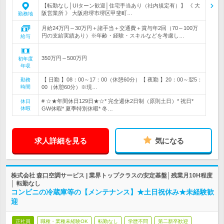
【転勤なし│UIターン歓迎│住宅手当あり（社内規定有）】 《 大
阪営業所 》 大阪府堺市堺区甲斐町…
勤務地
月給24万円～30万円＋諸手当＋交通費＋賞与年2回（70～100万
円の支給実績あり）※年齢・経験・スキルなどを考慮し…
給与
350万円～500万円
初年度
年収
【 日勤 】08：00～17：00（休憩60分）【 夜勤 】20：00～翌5：
勤務
時間
00（休憩60分）※現…
# ☆★年間休日129日★☆* 完全週休2日制（原則土日）* 祝日*
休日
休暇
GW休暇* 夏季特別休暇* 冬…
求人詳細を見る
気になる
株式会社 森口空調サービス | 業界トップクラスの安定基盤│残業月10H程度
│ 転勤なし
コンビニの冷蔵庫等の【メンテナンス】★土日祝休み★未経験歓
迎
正社員
職種・業種未経験OK
転勤なし
学歴不問
第二新卒歓迎