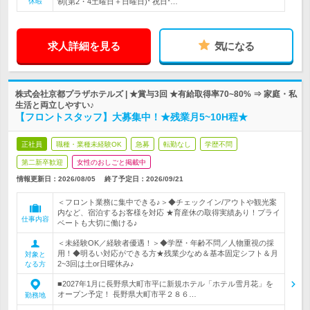
休暇
制(第2・4土曜日＋日曜日)* 祝日*…
求人詳細を見る
気になる
株式会社京都プラザホテルズ | ★賞与3回 ★有給取得率70~80% ⇒ 家庭・私
生活と両立しやすい♪
【フロントスタッフ】大募集中！★残業月5~10H程★
正社員
職種・業種未経験OK
急募
転勤なし
学歴不問
第二新卒歓迎
女性のおしごと掲載中
情報更新日：2026/08/05
終了予定日：
2026/09/21
＜フロント業務に集中できる♪＞◆チェックイン/アウトや観光案
内など、宿泊するお客様を対応 ★育産休の取得実績あり！プライ
仕事内容
ベートも大切に働ける♪
＜未経験OK／経験者優遇！＞◆学歴・年齢不問／人物重視の採
用！◆明るい対応ができる方★残業少なめ＆基本固定シフト＆月
対象と
2~3回は土or日曜休み♪
なる方
■2027年1月に長野県大町市平に新規ホテル「ホテル雪月花」を
オープン予定！ 長野県大町市平２８６…
勤務地