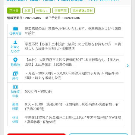
正社員
急募
転勤なし
学歴不問
完全週休2日制
情報更新日：2026/04/07
終了予定日：
2026/10/05
鋼製橋梁の設計業務をお任せいたします。※主構造および付属物
の設計
仕事内容
学歴不問【必須】土木設計（橋梁）のご経験をお持ちの方 ※資
対象と
格よりも経験を重視した採用基準
なる方
【本社】 大阪府堺市北区長曽根町3047-16 ※転勤なし 【雇入れ
直後】上記事業所 【変更の範囲…
勤務地
＜月給＞300,000円～600,000円※試用期間3ヶ月あり(同条件)※
経験・能力を考慮し決定
給与
500万円～900万円
初年度
年収
9:00～18:00 （実働8時間）休憩時間：60分時間外労働有無：有
勤務
時間
(平均20時間)
年間休日120日* 完全週休二日制(土日祝)* 年末年始休暇* GW休暇
休日
休暇
* 夏季休暇* 有給休暇