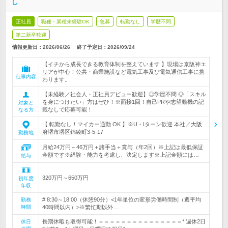
し
正社員
職種・業種未経験OK
急募
転勤なし
学歴不問
第二新卒歓迎
情報更新日：2026/06/26
終了予定日：
2026/09/24
【イチから成長できる教育体制を整えています 】現場は京阪神エ
リアが中心！公共・商業施設など電気工事及び電気通信工事に携
仕事内容
わります。
【未経験／社会人・正社員デビュー歓迎】◎学歴不問 ◎「スキル
を身につけたい」方はぜひ！※面接1回！自己PRや志望動機の記
対象と
載なしで応募可能！
なる方
【 転勤なし！マイカー通勤 OK 】※U・Iターン歓迎 本社／大阪
府堺市堺区錦綾町3-5-17
勤務地
月給24万円～46万円＋諸手当＋賞与（年2回）※上記は最低保証
金額です※経験・能力を考慮し、決定します※上記金額には…
給与
320万円～650万円
初年度
年収
# 8:30～18:00（休憩90分）<1年単位の変形労働時間制（週平均
勤務
時間
40時間以内）>※繁忙期以外…
長期休暇も取得可能！＝＝＝＝＝＝＝＝＝＝＝＝＝＝＝* 週休2日
休日