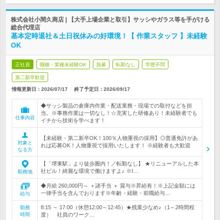
株式会社小間久商店 | 【大手上場企業と取引】サッシやガラス等を手がける
総合代理店
基本定時退社＆土日祝休みの好環境！【 作業スタッフ 】未経験
OK
正社員
職種・業種未経験OK
急募
転勤なし
学歴不問
第二新卒歓迎
情報更新日：2026/07/17
終了予定日：
2026/09/17
◆サッシ製品の倉庫内作業・配送業務・現場での取付などを担
当。※事務作業は一切なし！☆充実した研修あり！未経験者でも
仕事内容
イチから技術を学べます！
【未経験・第二新卒OK！100％人物重視の採用】◎普通免許があ
対象と
れば応募OK！人物重視で採用いたします！ ※経験者も大歓迎
なる方
【「堺東駅」より徒歩圏内！／転勤なし】 ★リニューアルした本
社ビル！綺麗な環境で働けますよ♪ ※I…
勤務地
◆月給 260,000円～ ＋諸手当 ＋ 賞与※昇給有！※上記金額には
一律手当を含んでおります※年齢・経験・前職給与…
給与
8:15 ～ 17:00（休憩12:00～12:45）★残業少なめ♪（1～2時間程
勤務
時間
度） 社員のワーク…