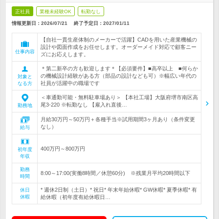
正社員
業種未経験OK
転勤なし
情報更新日：2026/07/21
終了予定日：
2027/01/11
【自社一貫生産体制のメーカーで活躍】CADを用いた産業機械の
設計や図面作成をお任せします。オーダーメイド対応で顧客ニー
仕事内容
ズにお応えします。
＊第二新卒の方も歓迎します＊【必須要件】■高卒以上 ■何らか
の機械設計経験がある方（部品の設計なども可）※幅広い年代の
対象と
社員が活躍中の職場です
なる方
＜車通勤可能・無料駐車場あり＞ 【本社工場】大阪府堺市南区高
尾3-220 ※転勤なし 【雇入れ直後…
勤務地
月給30万円～50万円＋各種手当※試用期間3ヶ月あり（条件変更
なし）
給与
400万円～800万円
初年度
年収
勤務
8:00～17:00(実働8時間／休憩60分) ※残業月平均20時間以下
時間
* 週休2日制（土日）* 祝日* 年末年始休暇* GW休暇* 夏季休暇* 有
休日
休暇
給休暇（初年度有給休暇日…