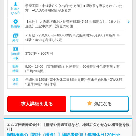
学歴不問・未経験OK【いずれか必須】■理数系を専攻されていた
対象と
方 ■CADの使用経験がある方
なる方
【本社】 大阪府堺市北区長曽根町3047-16 ※転勤なし 【雇入れ
直後】上記事業所 【変更の範囲…
勤務地
＜月給＞250,000円～600,000円※試用期間3ヶ月あり(同条件)※
経験・能力を考慮し決定
給与
375万円～900万円
初年度
年収
9:00～18:00 （実働8時間）休憩時間：60分時間外労働有無：有
勤務
時間
(平均20時間)
年間休日120日* 完全週休二日制(土日祝)* 年末年始休暇* GW休暇
休日
休暇
* 夏季休暇* 有給休暇
求人詳細を見る
気になる
エムズ技研株式会社 | 【橋梁や高速道路など、地域に欠かせない構造物を設
計】
鋼製橋梁の【設計（構造）】経験者歓迎！年間休日120日☆