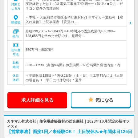
実務経験または1・2級電気工事施工管理技士＜歓迎＞■公共・ゼ
対象と
ネコン案件の管理経験
なる方
＜本社＞ 大阪府堺市堺区南半町東1-1-21 ※マイカー通勤可 【雇
入れ直後】上記事業所 【変更の…
勤務地
月給290,700～422,843円※45時間分の固定残業代102,200～
148,658円を含めた金額です。超過分…
給与
550万円～800万円
初年度
年収
勤務
8:30～17:30（実働8時間）休憩時間：60分時間外労働有無：有
時間
＜年間休日125日＞* 週休2日制（土・日）※工事都合により出勤
休日
休暇
の場合あり（平日に代休取得）* 夏季…
求人詳細を見る
気になる
カネマル株式会社 | 住宅用建築資材の総合商社｜2023年10月開設の新オフ
ィス☆
【営業事務】面接1回／未経験OK！ 土日祝休み★年間休日125日