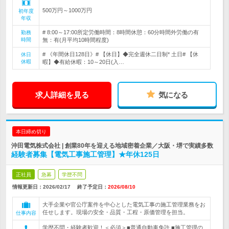
500万円～1000万円
初年度
年収
# 8:00～17:00所定労働時間：8時間休憩：60分時間外労働の有
勤務
時間
無：有(月平均10時間程度)
# 《年間休日128日》# 【休日】◆完全週休二日制* 土日# 【休
休日
休暇
暇】◆有給休暇：10～20日(入…
求人詳細を見る
気になる
本日締め切り
沖田電気株式会社 | 創業80年を迎える地域密着企業／大阪・堺で実績多数
経験者募集【電気工事施工管理】★年休125日
正社員
急募
学歴不問
情報更新日：2026/02/17
終了予定日：
2026/08/10
大手企業や官公庁案件を中心とした電気工事の施工管理業務をお
任せします。現場の安全・品質・工程・原価管理を担当。
仕事内容
学歴不問・経験者歓迎！＜必須＞■普通自動車免許 ■施工管理の