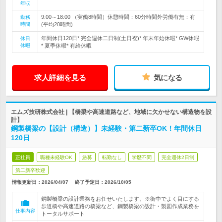
年収
9:00～18:00 （実働8時間）休憩時間：60分時間外労働有無：有
勤務
時間
(平均20時間)
年間休日120日* 完全週休二日制(土日祝)* 年末年始休暇* GW休暇
休日
休暇
* 夏季休暇* 有給休暇
求人詳細を見る
気になる
エムズ技研株式会社 | 【橋梁や高速道路など、地域に欠かせない構造物を設
計】
鋼製橋梁の【設計（構造）】未経験・第二新卒OK！年間休日
120日
正社員
職種未経験OK
急募
転勤なし
学歴不問
完全週休2日制
第二新卒歓迎
情報更新日：2026/04/07
終了予定日：
2026/10/05
鋼製橋梁の設計業務をお任せいたします。※街中でよく目にする
歩道橋や高速道路の橋梁など、鋼製橋梁の設計・製図作成業務を
仕事内容
トータルサポート