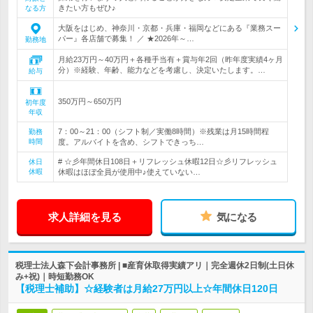
きたい方もぜひ♪
なる方
大阪をはじめ、神奈川・京都・兵庫・福岡などにある『業務スー
パー』各店舗で募集！ ／ ★2026年～…
勤務地
月給23万円～40万円＋各種手当有＋賞与年2回（昨年度実績4ヶ月
分）※経験、年齢、能力などを考慮し、決定いたします。…
給与
350万円～650万円
初年度
年収
7：00～21：00（シフト制／実働8時間）※残業は月15時間程
勤務
時間
度。アルバイトを含め、シフトできっち…
# ☆彡年間休日108日＋リフレッシュ休暇12日☆彡リフレッシュ
休日
休暇
休暇はほぼ全員が使用中♪使えていない…
求人詳細を見る
気になる
税理士法人森下会計事務所 | ■産育休取得実績アリ｜完全週休2日制(土日休
み+祝)｜時短勤務OK
【税理士補助】☆経験者は月給27万円以上☆年間休日120日