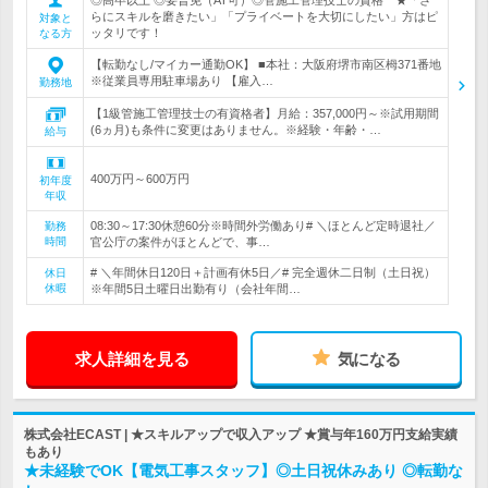
らにスキルを磨きたい」「プライベートを大切にしたい」方はピ
対象と
ッタリです！
なる方
【転勤なし/マイカー通勤OK】 ■本社：大阪府堺市南区栂371番地
※従業員専用駐車場あり 【雇入…
勤務地
【1級管施工管理技士の有資格者】月給：357,000円～※試用期間
(6ヵ月)も条件に変更はありません。※経験・年齢・…
給与
400万円～600万円
初年度
年収
08:30～17:30休憩60分※時間外労働あり# ＼ほとんど定時退社／
勤務
時間
官公庁の案件がほとんどで、事…
# ＼年間休日120日＋計画有休5日／# 完全週休二日制（土日祝）
休日
休暇
※年間5日土曜日出勤有り（会社年間…
求人詳細を見る
気になる
株式会社ECAST | ★スキルアップで収入アップ ★賞与年160万円支給実績
もあり
★未経験でOK【電気工事スタッフ】◎土日祝休みあり ◎転勤な