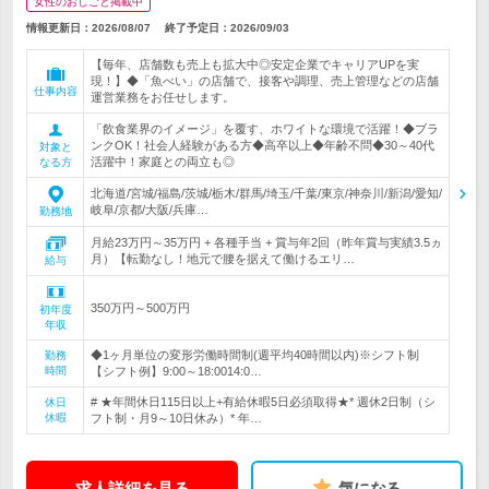
女性のおしごと掲載中
情報更新日：2026/08/07
終了予定日：
2026/09/03
【毎年、店舗数も売上も拡大中◎安定企業でキャリアUPを実
現！】◆「魚べい」の店舗で、接客や調理、売上管理などの店舗
仕事内容
運営業務をお任せします。
「飲食業界のイメージ」を覆す、ホワイトな環境で活躍！◆ブラ
ンクOK！社会人経験がある方◆高卒以上◆年齢不問◆30～40代
対象と
活躍中！家庭との両立も◎
なる方
北海道/宮城/福島/茨城/栃木/群馬/埼玉/千葉/東京/神奈川/新潟/愛知/
岐阜/京都/大阪/兵庫…
勤務地
月給23万円～35万円 + 各種手当 + 賞与年2回（昨年賞与実績3.5ヵ
月）【転勤なし！地元で腰を据えて働けるエリ…
給与
350万円～500万円
初年度
年収
◆1ヶ月単位の変形労働時間制(週平均40時間以内)※シフト制
勤務
時間
【シフト例】9:00～18:0014:0…
# ★年間休日115日以上+有給休暇5日必須取得★* 週休2日制（シ
休日
休暇
フト制・月9～10日休み）* 年…
求人詳細を見る
気になる