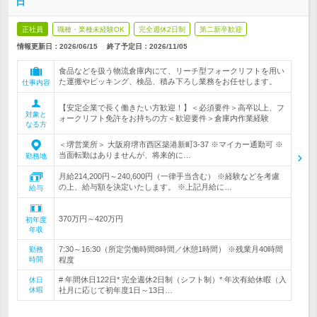
日
正社員
職種・業種未経験OK
完全週休2日制
第二新卒歓迎
情報更新日：2026/06/15
終了予定日：
2026/11/05
食品などを扱う物流倉庫内にて、リーチ型フォークリフトを用い
た運搬やピッキング、検品、積み下ろし業務をお任せします。
仕事内容
【安定企業で長く働きたい方歓迎！】＜必須要件＞高卒以上、フ
対象と
ォークリフト免許をお持ちの方＜歓迎要件＞倉庫内作業経験
なる方
＜堺営業所＞ 大阪府堺市西区築港新町3-37 ※マイカー通勤可 ※
当面転勤はありませんが、将来的に…
勤務地
月給214,200円～240,600円（一律手当含む） ※経験などを考慮
の上、給与額を決定いたします。 ※上記月給に…
給与
370万円～420万円
初年度
年収
7:30～16:30（所定労働時間8時間／休憩1時間） ※残業月40時間
勤務
時間
程度
# 年間休日122日* 完全週休2日制（シフト制）* 年次有給休暇（入
休日
休暇
社月に応じて初年度1日～13日…