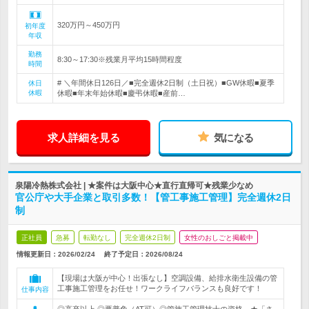
320万円～450万円
初年度
年収
勤務
8:30～17:30※残業月平均15時間程度
時間
# ＼年間休日126日／■完全週休2日制（土日祝）■GW休暇■夏季
休日
休暇
休暇■年末年始休暇■慶弔休暇■産前…
求人詳細を見る
気になる
泉陽冷熱株式会社 | ★案件は大阪中心★直行直帰可★残業少なめ
官公庁や大手企業と取引多数！【管工事施工管理】完全週休2日
制
正社員
急募
転勤なし
完全週休2日制
女性のおしごと掲載中
情報更新日：2026/02/24
終了予定日：
2026/08/24
【現場は大阪が中心！出張なし】空調設備、給排水衛生設備の管
工事施工管理をお任せ！ワークライフバランスも良好です！
仕事内容
◎高卒以上 ◎要普免（AT可）◎管施工管理技士の資格 ★「さ