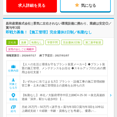
求人詳細を見る
気になる
昌和産業株式会社 | 景気に左右されない環境設備に携わり、業績は安定◎／
賞与年3回
即戦力募集！【施工管理】完全週休2日制／転勤なし
正社員
急募
転勤なし
学歴不問
完全週休2日制
第二新卒歓迎
女性のおしごと掲載中
情報更新日：2026/07/17
終了予定日：
2027/01/07
【人々の生活と環境を守るプラント装置メーカー】◆プラント装
置の施工管理、メンテナンスをお任せ ◆スキルアップのための費
仕事内容
用は会社支援！
【いずれかに当てはまる方】プラント・設備工事の施工管理経験
対象と
管工事・土木の施工管理技士の資格をお持ちの方
なる方
【転勤なし】 本社／大阪府堺市中区土師町4-25-30 ⇒泉北高速鉄
道線「深井」駅から徒歩8分 【…
勤務地
月給 25万円～50万円＋諸手当＋賞与年3回◎賞与年3回を10年以
上継続支給！※経験・年齢・資格などを考慮し、優遇い…
給与