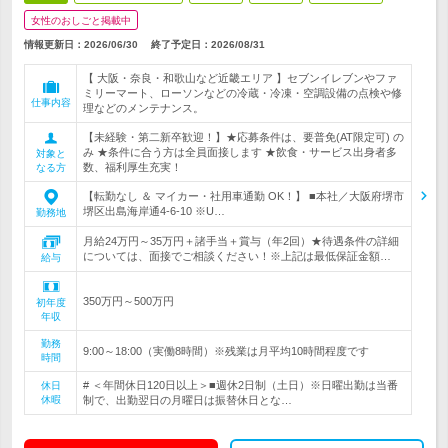
女性のおしごと掲載中
情報更新日：2026/06/30
終了予定日：
2026/08/31
【 大阪・奈良・和歌山など近畿エリア 】セブンイレブンやファ
ミリーマート、ローソンなどの冷蔵・冷凍・空調設備の点検や修
仕事内容
理などのメンテナンス。
【未経験・第二新卒歓迎！】★応募条件は、要普免(AT限定可) の
み ★条件に合う方は全員面接します ★飲食・サービス出身者多
対象と
数、福利厚生充実！
なる方
【転勤なし ＆ マイカー・社用車通勤 OK！】 ■本社／大阪府堺市
堺区出島海岸通4-6-10 ※U…
勤務地
月給24万円～35万円＋諸手当＋賞与（年2回）★待遇条件の詳細
については、面接でご相談ください！※上記は最低保証金額…
給与
350万円～500万円
初年度
年収
勤務
9:00～18:00（実働8時間）※残業は月平均10時間程度です
時間
# ＜年間休日120日以上＞■週休2日制（土日）※日曜出勤は当番
休日
休暇
制で、出勤翌日の月曜日は振替休日とな…