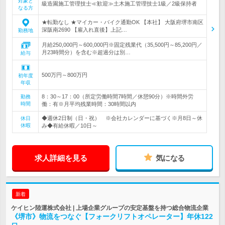
対象と
級造園施工管理技士≪歓迎≫土木施工管理技士1級／2級保持者
なる方
★転勤なし ★マイカー・バイク通勤OK 【本社】 大阪府堺市南区
深阪南2690 【雇入れ直後】上記…
勤務地
月給250,000円～600,000円※固定残業代（35,500円～85,200円／
月23時間分）を含む※超過分は別…
給与
500万円～800万円
初年度
年収
8：30～17：00（所定労働時間7時間／休憩90分）※時間外労
勤務
時間
働：有※月平均残業時間：30時間以内
◆週休2日制（日・祝） ※会社カレンダーに基づく※月8日～休
休日
休暇
み◆有給休暇／10日～
求人詳細を見る
気になる
新着
ケイヒン陸運株式会社 | 上場企業グループの安定基盤を持つ総合物流企業
《堺市》物流をつなぐ【フォークリフトオペレーター】年休122