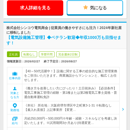
求人詳細を見る
気になる
株式会社シンコウ電気商会 | 従業員の働きやすさにも注力！2024年新社屋
に移転しました
【電気設備施工管理】◆ベテラン歓迎◆年収1000万も目指せま
す！
正社員
転勤なし
学歴不問
完全週休2日制
情報更新日：2026/02/27
終了予定日：
2026/08/27
【40～50代活躍中！】設備に関する工事の総合的な施工管理業務
をご担当いただきます。商業施設からマンションと、幅広くお任
仕事内容
せします。
《働き方を改善したい方にぴったり！土日祝休み》【必須条件】
電気工事施工管理の経験・第1種または第2種電気工事士資格・普
対象と
通自動車運転免許
なる方
《本社》 所在地：大阪府堺市堺区中之町東3-1-31 ※転勤なし
【雇入れ直後】上記事業所 【変更…
勤務地
月給250,000円～500,000円※年齢・経験・スキルなどを考慮し決
定いたします。※試用期間3か月あり(待遇変更…
給与