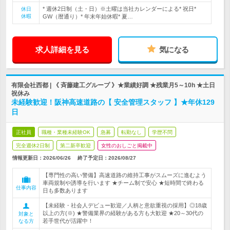
* 週休2日制（土・日）※土曜は当社カレンダーによる* 祝日*
休日
休暇
GW（暦通り）* 年末年始休暇* 夏…
求人詳細を見る
気になる
有限会社西都 | 《 斉藤建工グループ 》★業績好調 ★残業月5～10h ★土日
祝休み
未経験歓迎！阪神高速道路の【 安全管理スタッフ 】★年休129
日
正社員
職種・業種未経験OK
急募
転勤なし
学歴不問
完全週休2日制
第二新卒歓迎
女性のおしごと掲載中
情報更新日：2026/06/26
終了予定日：
2026/08/27
【専門性の高い警備】高速道路の維持工事がスムーズに進むよう
車両規制や誘導を行います ★チーム制で安心 ★短時間で終わる
仕事内容
日も多数あります
【未経験・社会人デビュー歓迎／人柄と意欲重視の採用】◎18歳
以上の方(※) ★警備業界の経験がある方も大歓迎 ★20～30代の
対象と
若手世代が活躍中！
なる方