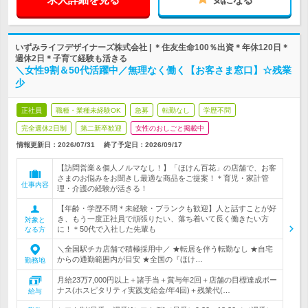
いずみライフデザイナーズ株式会社 | ＊住友生命100％出資＊年休120日＊
週休2日＊子育て経験も活きる
＼女性9割＆50代活躍中／無理なく働く【お客さま窓口】☆残業
少
正社員
職種・業種未経験OK
急募
転勤なし
学歴不問
完全週休2日制
第二新卒歓迎
女性のおしごと掲載中
情報更新日：2026/07/31
終了予定日：
2026/09/17
【訪問営業＆個人ノルマなし！】「ほけん百花」の店舗で、お客
さまのお悩みをお聞きし最適な商品をご提案！＊育児・家計管
仕事内容
理・介護の経験が活きる！
【年齢・学歴不問＊未経験・ブランクも歓迎】人と話すことが好
き、もう一度正社員で頑張りたい、落ち着いて長く働きたい方
対象と
に！＊50代で入社した先輩も
なる方
＼全国駅チカ店舗で積極採用中／ ★転居を伴う転勤なし ★自宅
からの通勤範囲内が目安 ★全国の『ほけ…
勤務地
月給23万7,000円以上＋諸手当＋賞与年2回＋店舗の目標達成ボー
ナス(ホスピタリティ実践支給金/年4回)＋残業代(…
給与