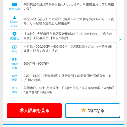
鋼製橋梁の設計業務をお任せいたします。※主構造および付属物
の設計
仕事内容
学歴不問【必須】土木設計（橋梁）のご経験をお持ちの方 ※資
対象と
格よりも経験を重視した採用基準
なる方
【本社】 大阪府堺市北区長曽根町3047-16 ※転勤なし 【雇入れ
直後】上記事業所 【変更の範囲…
勤務地
＜月給＞300,000円～600,000円※試用期間3ヶ月あり(同条件)※
経験・能力を考慮し決定
給与
500万円～900万円
初年度
年収
9:00～18:00 （実働8時間）休憩時間：60分時間外労働有無：有
勤務
時間
(平均20時間)
年間休日120日* 完全週休二日制(土日祝)* 年末年始休暇* GW休暇
休日
休暇
* 夏季休暇* 有給休暇
求人詳細を見る
気になる