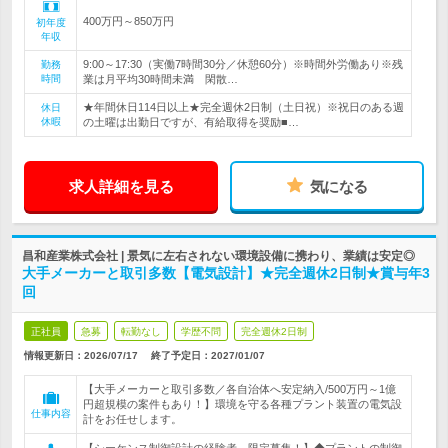
400万円～850万円
初年度
年収
9:00～17:30（実働7時間30分／休憩60分）※時間外労働あり※残
勤務
時間
業は月平均30時間未満 閑散…
★年間休日114日以上★完全週休2日制（土日祝）※祝日のある週
休日
休暇
の土曜は出勤日ですが、有給取得を奨励■…
求人詳細を見る
気になる
昌和産業株式会社 | 景気に左右されない環境設備に携わり、業績は安定◎
大手メーカーと取引多数【電気設計】★完全週休2日制★賞与年3
回
正社員
急募
転勤なし
学歴不問
完全週休2日制
情報更新日：2026/07/17
終了予定日：
2027/01/07
【大手メーカーと取引多数／各自治体へ安定納入/500万円～1億
円超規模の案件もあり！】環境を守る各種プラント装置の電気設
仕事内容
計をお任せします。
【シーケンス制御設計の経験者、限定募集！】◆プラントの制御