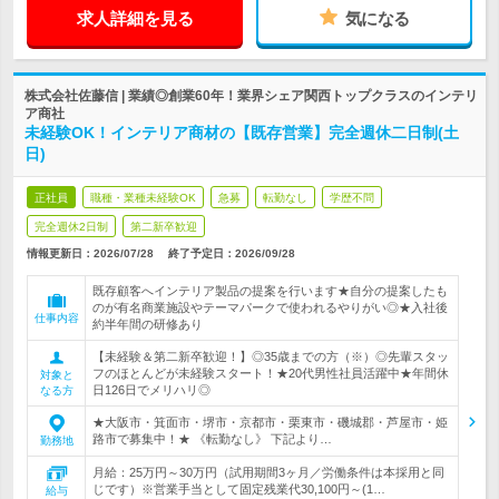
求人詳細を見る
気になる
株式会社佐藤信 | 業績◎創業60年！業界シェア関西トップクラスのインテリ
ア商社
未経験OK！インテリア商材の【既存営業】完全週休二日制(土
日)
正社員
職種・業種未経験OK
急募
転勤なし
学歴不問
完全週休2日制
第二新卒歓迎
情報更新日：2026/07/28
終了予定日：
2026/09/28
既存顧客へインテリア製品の提案を行います★自分の提案したも
のが有名商業施設やテーマパークで使われるやりがい◎★入社後
仕事内容
約半年間の研修あり
【未経験＆第二新卒歓迎！】◎35歳までの方（※）◎先輩スタッ
フのほとんどが未経験スタート！★20代男性社員活躍中★年間休
対象と
日126日でメリハリ◎
なる方
★大阪市・箕面市・堺市・京都市・栗東市・磯城郡・芦屋市・姫
路市で募集中！★ 《転勤なし》 下記より…
勤務地
月給：25万円～30万円（試用期間3ヶ月／労働条件は本採用と同
じです）※営業手当として固定残業代30,100円～(1…
給与