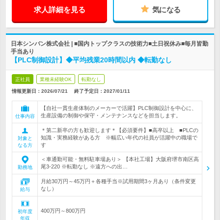
求人詳細を見る
気になる
日本シンバン株式会社 | ■国内トップクラスの技術力■土日祝休み■毎月皆勤
手当あり
【PLC制御設計】◆平均残業20時間以内 ◆転勤なし
正社員
業種未経験OK
転勤なし
情報更新日：2026/07/21
終了予定日：
2027/01/11
【自社一貫生産体制のメーカーで活躍】PLC制御設計を中心に、
生産設備の制御や保守・メンテナンスなどを担当します。
仕事内容
＊第二新卒の方も歓迎します＊【必須要件】■高卒以上 ■PLCの
知識・実務経験がある方 ※幅広い年代の社員が活躍中の職場で
対象と
す
なる方
＜車通勤可能・無料駐車場あり＞ 【本社工場】大阪府堺市南区高
尾3-220 ※転勤なし ※遠方への出…
勤務地
月給30万円～45万円＋各種手当※試用期間3ヶ月あり（条件変更
なし）
給与
400万円～800万円
初年度
年収