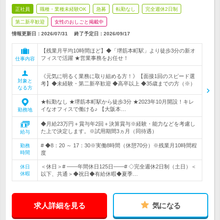
正社員
職種・業種未経験OK
急募
転勤なし
完全週休2日制
第二新卒歓迎
女性のおしごと掲載中
情報更新日：2026/07/31
終了予定日：
2026/09/17
【残業月平均10時間ほど】◆「堺筋本町駅」より徒歩3分の新オ
フィスで活躍 ★営業事務をお任せ！
仕事内容
《元気に明るく業務に取り組める方！》【面接1回のスピード選
対象と
考】◆未経験・第二新卒歓迎 ◆高卒以上 ◆35歳までの方（※）
なる方
★転勤なし ★堺筋本町駅から徒歩3分 ★2023年10月開設！キレ
イなオフィスで働ける♪ 【大阪本…
勤務地
◆月給23万円＋賞与年2回＋決算賞与※経験・能力などを考慮し
た上で決定します。※試用期間3ヵ月（同待遇）
給与
# ◆8：20 ～ 17：30※実働8時間（休憩70分）※残業月10時間程
勤務
時間
度
＜休日＞# ――年間休日125日――# ◇完全週休2日制（土日）＜
休日
休暇
以下、共通＞◆祝日◆有給休暇◆夏季…
求人詳細を見る
気になる