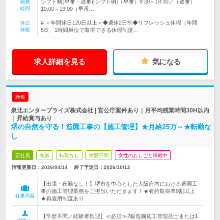
シフト制(早番・遅番)[シフト例]（早番）9:30～18:30／（遅番）
勤務
時間
10:00～19:00（早番…
# ＜年間休日120日以上＞◆週休2日制◆リフレッシュ休暇（年間
休日
休暇
5日、1時間単位で取得できる休暇制度…
求人詳細を見る
気になる
新着
泉北エンタープライズ株式会社 | 官公庁案件あり｜月平均残業時間30H以内
｜昇給賞与あり
堺の自然を守る！造園工事の【施工管理】★月給25万～★転勤な
し
正社員
急募
転勤なし
学歴不問
女性のおしごと掲載中
情報更新日：2026/04/14
終了予定日：
2026/10/12
【出張・夜勤なし！】堺市を中心とした大阪府内における造園工
事の施工管理業務をご担当いただきます！★有給取得率9割以上
仕事内容
★再雇用制度あり
【学歴不問／経験者歓迎】≪必須≫2級造園施工管理技士または1