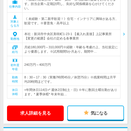
す。担当企業へ定期訪問し、良好な関係構築を心がけてくださ
仕事内容
い。
《 未経験・第二新卒歓迎！》住宅・インテリアに興味がある方、
対象と
歓迎です。※要普免・高卒以上
なる方
本社：新潟市中央区美咲町1-23-1 【雇入れ直後】上記事業所
【変更の範囲】会社の定める各事業所
勤務地
月給180,000円～310,000円※経験・年齢を考慮の上、当社規定に
より優遇します。※試用期間5か月あり。期間中…
給与
240万円～400万円
初年度
年収
8：30～17：30（実働7時間45分／休憩75分）※残業時間は月平
勤務
時間
均20時間ほどです。
<年間休日114日>* 週休2日制(土・日) ※年に数回土曜出勤があり
休日
休暇
ます。* 夏季休暇* 年末年始…
求人詳細を見る
気になる