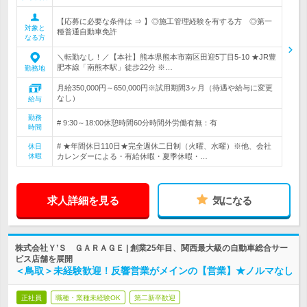
【応募に必要な条件は ⇒ 】◎施工管理経験を有する方 ◎第一
対象と
種普通自動車免許
なる方
＼転勤なし！／【本社】熊本県熊本市南区田迎5丁目5‐10 ★JR豊
肥本線「南熊本駅」徒歩22分 ※…
勤務地
月給350,000円～650,000円※試用期間3ヶ月（待遇や給与に変更
なし）
給与
勤務
# 9:30～18:00休憩時間60分時間外労働有無：有
時間
# ★年間休日110日★完全週休二日制（火曜、水曜）※他、会社
休日
休暇
カレンダーによる・有給休暇・夏季休暇・…
求人詳細を見る
気になる
株式会社Ｙ’Ｓ ＧＡＲＡＧＥ | 創業25年目、関西最大級の自動車総合サー
ビス店舗を展開
＜鳥取＞未経験歓迎！反響営業がメインの【営業】★ノルマなし
正社員
職種・業種未経験OK
第二新卒歓迎