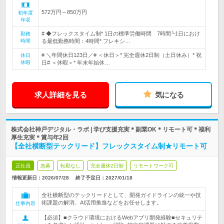
572万円～850万円
初年度
年収
# ◆フレックスタイム制* 1日の標準労働時間 7時間└1日におけ
勤務
時間
る最低勤務時間：4時間* フレキシ…
# ＼年間休日123日／# ＜休日＞* 完全週休2日制（土日休み）* 祝
休日
休暇
日# ＜休暇＞* 年末年始休…
求人詳細を見る
気になる
株式会社神戸デジタル・ラボ | 学び支援充実＊副業OK＊リモート可＊福利
厚生充実＊賞与年2回
【全社横断型テックリード】フレックスタイム制★リモート可
正社員
急募
転勤なし
完全週休2日制
リモートワーク可
情報更新日：2026/07/28
終了予定日：
2027/01/18
全社横断型のテックリードとして、開発ガイドラインの統一や技
術課題の解消、AI活用推進などをお任せします。
仕事内容
【必須】■クラウド環境におけるWebアプリ開発経験■セキュリテ