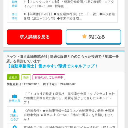
# 【フレックスタイム制】・標準労働時間／1日7.5時間・コアタ
勤務
時間
イム／11:00～15:00・標準的…
# 【年間休日120日】◆完全週休2日制（土・日・祝）◆年次有給
休日
休暇
休暇（法定＋3日付与）◆年末年始休暇…
求人詳細を見る
気になる
ネッツトヨタ山陽株式会社 | 快適な設備と心のこもった接遇で「地域一番
店」を目指しています
【自動車整備士】働きやすい環境でスキルアップ！
正社員
急募
女性のおしごと掲載中
情報更新日：2026/03/10
終了予定日：
2026/09/07
【「トヨタ技術検定１級資格」保有率が全国トップクラス】当社
の整備士業務全般に携わる。経験を活かしてさらにスキルアッ
仕事内容
プ！
《必須条件》★自動車整備士2級以上／自動車整備の経験 ★普通
自動車免許 ★高卒以上 ◎一緒に「地域一番店」を目指しません
対象と
か！
なる方
東岡山店／岡山県岡山市中区下470 ※マイカー通勤可 【雇入れ直