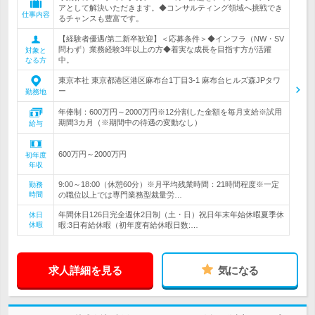
アとして解決いただきます。◆コンサルティング領域へ挑戦でき
仕事内容
るチャンスも豊富です。
【経験者優遇/第二新卒歓迎】＜応募条件＞◆インフラ（NW・SV
問わず）業務経験3年以上の方◆着実な成長を目指す方が活躍
対象と
中。
なる方
東京本社 東京都港区港区麻布台1丁目3-1 麻布台ヒルズ森JPタワ
ー
勤務地
年俸制：600万円～2000万円※12分割した金額を毎月支給※試用
期間3カ月（※期間中の待遇の変動なし）
給与
600万円～2000万円
初年度
年収
9:00～18:00（休憩60分）※月平均残業時間：21時間程度※一定
勤務
時間
の職位以上では専門業務型裁量労…
年間休日126日完全週休2日制（土・日）祝日年末年始休暇夏季休
休日
休暇
暇:3日有給休暇（初年度有給休暇日数:…
求人詳細を見る
気になる