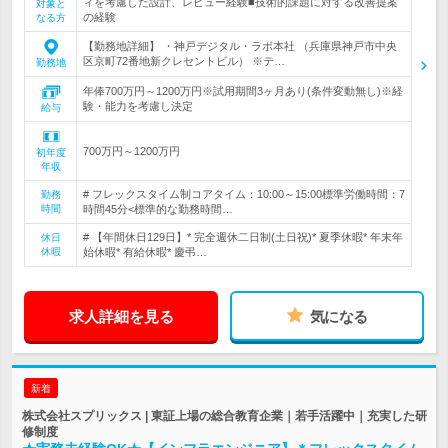
ィを考慮した設計、レビュー経験■技術的課題に対する改善提案
対象と
の経験
なる方
【勤務地詳細】 ・神戸デジタル・ラボ本社 （兵庫県神戸市中央
区京町72番地新クレセントビル） ※テ…
勤務地
年俸700万円～1200万円※試用期間3ヶ月あり(条件変動無し)※経
験・能力を考慮し決定
給与
700万円～1200万円
初年度
年収
# フレックスタイム制コアタイム：10:00～15:00標準労働時間：7
勤務
時間
時間45分<標準的な勤務時間…
# 【年間休日129日】* 完全週休二日制(土日祝)* 夏季休暇* 年末年
休日
休暇
始休暇* 有給休暇* 慶弔…
求人詳細を見る
気になる
新着
株式会社スプリックス | 東証上場の総合教育企業｜若手活躍中｜充実した研
修制度