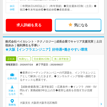
◇年間休日120日以上◇（昨年実績）◆完全週休2日制（土日）◆
休日
休暇
祝日◆年末年始休暇◆有給休暇◆産前産後…
求人詳細を見る
気になる
株式会社ベイカレント・テクノロジー | 成長企業でキャリア支援充実｜土日
祝休み｜福利厚生も手厚い
★大阪【インフラエンジニア】好待遇×働きやすい環境
正社員
転勤なし
完全週休2日制
第二新卒歓迎
情報更新日：2026/07/24
終了予定日：
2026/08/27
◆業界のリーディングカンパニーのIT課題を、インフラエンジニ
アとして解決いただきます。◆コンサルティング領域へ挑戦でき
仕事内容
るチャンスも豊富です。
【経験者優遇/第二新卒歓迎】＜応募条件＞◆インフラ（NW・SV
問わず）業務経験3年以上の方◆着実な成長を目指す方が活躍
対象と
中。
なる方
大阪支社 大阪府大阪市北区梅田
勤務地