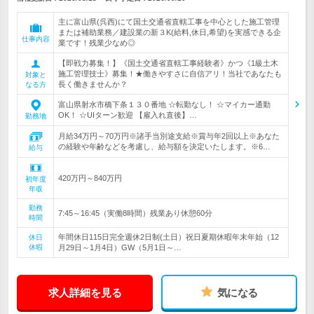
主に富山県(呉西)にて国土交通省直轄工事を中心とした施工管理
または補助業務／建設業の新３K(給料,休日,希望)を実感できる企
仕事内容
業です！残業少なめ◎
【即戦力募集！】《国土交通省直轄工事経験者》かつ《1級土木
施工管理技士》募集！★働きやすさに自信アリ！当社であなたも
対象と
長く働きませんか？
なる方
富山県射水市橋下条１３０番地 ☆転勤なし！ ☆マイカー通勤
OK！ ☆UIターン歓迎 【雇入れ直後】…
勤務地
月給34万円～70万円※諸手当別途支給※賞与年2回以上※あなた
の経験や年齢などを考慮し、給与額を決定いたします。※6…
給与
420万円～840万円
初年度
年収
勤務
7:45～16:45（実働8時間）残業あり休憩60分
時間
年間休日115日完全週休2日制(土日）祝日夏期休暇年末年始（12
休日
休暇
月29日～1月4日）GW（5月1日～…
求人詳細を見る
気になる