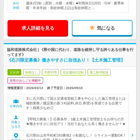
週休2日制（原則：火曜・水曜）■年間休日120日・GW・夏季休
休日
休暇
暇・年末年始・有給休暇上記は有給休暇と…
求人詳細を見る
気になる
協和道路株式会社 | 《県や国に代わり、道路を維持し守る誇りある仕事を行
ってます》
《石川限定募集》働きやすさに自信あり！【土木施工管理】
正社員
転勤なし
学歴不問
完全週休2日制
第二新卒歓迎
女性のおしごと掲載中
情報更新日：2026/03/13
終了予定日：
2026/09/10
主に石川県にて国土交通省直轄工事を中心とした施工管理または
補助業務／建設業の新３K(給料,休日,希望)を実感できる企業で
仕事内容
す！残業少なめ◎
【即戦力募集！】応募条件：1級土木施工管理技士をお持ちの方
対象と
★働きやすさに自信アリ！当社であなたも長く働きませんか？★
なる方
石川県白山市平松町263番地1 ☆転勤なし！ ☆マイカー通勤OK！