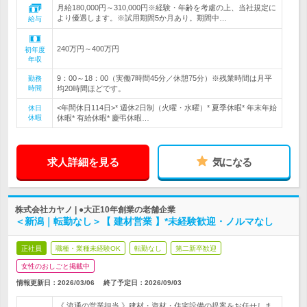
月給180,000円～310,000円※経験・年齢を考慮の上、当社規定に
より優遇します。※試用期間5か月あり。期間中…
給与
240万円～400万円
初年度
年収
9：00～18：00（実働7時間45分／休憩75分）※残業時間は月平
勤務
時間
均20時間ほどです。
<年間休日114日>* 週休2日制（火曜・水曜）* 夏季休暇* 年末年始
休日
休暇
休暇* 有給休暇* 慶弔休暇…
求人詳細を見る
気になる
株式会社カヤノ | ●大正10年創業の老舗企業
＜新潟｜転勤なし＞【 建材営業 】*未経験歓迎・ノルマなし
正社員
職種・業種未経験OK
転勤なし
第二新卒歓迎
女性のおしごと掲載中
情報更新日：2026/03/06
終了予定日：
2026/09/03
《 流通の営業担当 》建材・資材・住宅設備の提案をお任せしま