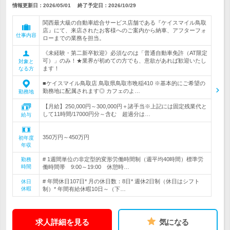
情報更新日：2026/05/01
終了予定日：
2026/10/29
関西最大級の自動車総合サービス店舗である『ケイスマイル鳥取
店』にて、来店されたお客様へのご案内から納車、アフターフォ
仕事内容
ローまでの業務を担当。
《未経験・第二新卒歓迎》必須なのは「普通自動車免許（AT限定
可）」のみ！★業界が初めての方でも、意欲があれば歓迎いたし
対象と
ます！
なる方
■ケイスマイル鳥取店 鳥取県鳥取市晩稲410 ※基本的にご希望の
勤務地に配属されます◎ カフェのよ…
勤務地
【月給】250,000円～300,000円＋諸手当※上記には固定残業代と
して11時間/17000円分～含む 超過分は…
給与
350万円～450万円
初年度
年収
# 1週間単位の非定型的変形労働時間制（週平均40時間）標準労
勤務
時間
働時間帯 9:00～19:00 休憩時…
# 年間休日107日* 月の休日数：8日* 週休2日制（休日はシフト
休日
休暇
制）* 年間有給休暇10日～（下…
求人詳細を見る
気になる