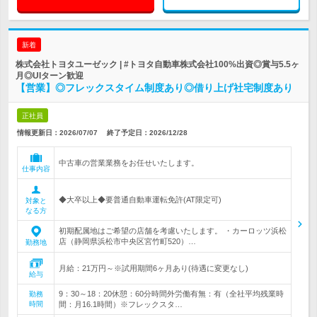
新着
株式会社トヨタユーゼック | #トヨタ自動車株式会社100%出資◎賞与5.5ヶ
月◎UIターン歓迎
【営業】◎フレックスタイム制度あり◎借り上げ社宅制度あり
正社員
情報更新日：2026/07/07
終了予定日：
2026/12/28
中古車の営業業務をお任せいたします。
仕事内容
◆大卒以上◆要普通自動車運転免許(AT限定可)
対象と
なる方
初期配属地はご希望の店舗を考慮いたします。 ・カーロッツ浜松
店（静岡県浜松市中央区宮竹町520）…
勤務地
月給：21万円～※試用期間6ヶ月あり(待遇に変更なし)
給与
9：30～18：20休憩：60分時間外労働有無：有（全社平均残業時
勤務
時間
間：月16.1時間）※フレックスタ…