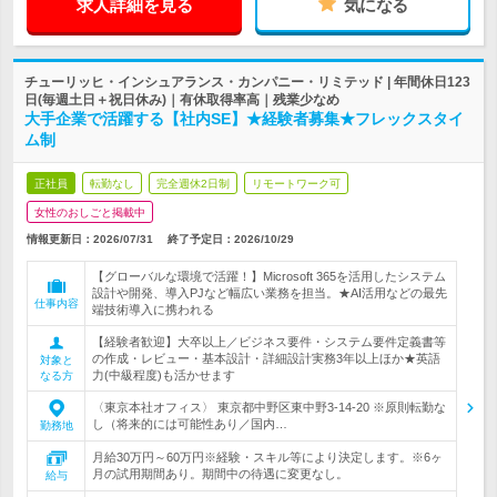
求人詳細を見る
気になる
チューリッヒ・インシュアランス・カンパニー・リミテッド | 年間休日123
日(毎週土日＋祝日休み)｜有休取得率高｜残業少なめ
大手企業で活躍する【社内SE】★経験者募集★フレックスタイ
ム制
正社員
転勤なし
完全週休2日制
リモートワーク可
女性のおしごと掲載中
情報更新日：2026/07/31
終了予定日：
2026/10/29
【グローバルな環境で活躍！】Microsoft 365を活用したシステム
設計や開発、導入PJなど幅広い業務を担当。★AI活用などの最先
仕事内容
端技術導入に携われる
【経験者歓迎】大卒以上／ビジネス要件・システム要件定義書等
の作成・レビュー・基本設計・詳細設計実務3年以上ほか★英語
対象と
力(中級程度)も活かせます
なる方
〈東京本社オフィス〉 東京都中野区東中野3-14-20 ※原則転勤な
し（将来的には可能性あり／国内…
勤務地
月給30万円～60万円※経験・スキル等により決定します。※6ヶ
月の試用期間あり。期間中の待遇に変更なし。
給与