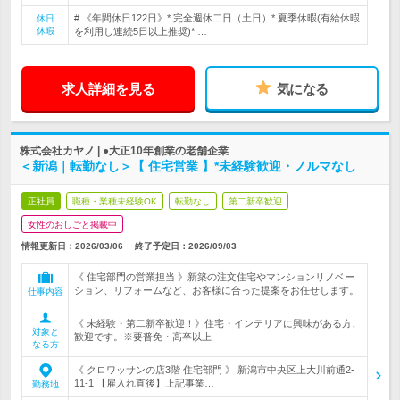
# 《年間休日122日》* 完全週休二日（土日）* 夏季休暇(有給休暇
休日
休暇
を利用し連続5日以上推奨)* …
求人詳細を見る
気になる
株式会社カヤノ | ●大正10年創業の老舗企業
＜新潟｜転勤なし＞【 住宅営業 】*未経験歓迎・ノルマなし
正社員
職種・業種未経験OK
転勤なし
第二新卒歓迎
女性のおしごと掲載中
情報更新日：2026/03/06
終了予定日：
2026/09/03
《 住宅部門の営業担当 》新築の注文住宅やマンションリノベー
ション、リフォームなど、お客様に合った提案をお任せします。
仕事内容
《 未経験・第二新卒歓迎！》住宅・インテリアに興味がある方、
対象と
歓迎です。※要普免・高卒以上
なる方
《 クロワッサンの店3階 住宅部門 》 新潟市中央区上大川前通2-
11-1 【雇入れ直後】上記事業…
勤務地