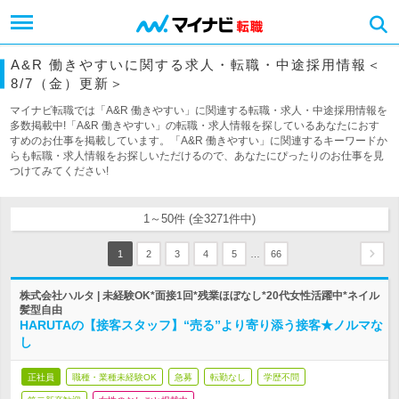
A&R 働きやすいに関する求人・転職・中途採用情報＜
8/7（金）更新＞
マイナビ転職では「A&R 働きやすい」に関連する転職・求人・中途採用情報を
多数掲載中!「A&R 働きやすい」の転職・求人情報を探しているあなたにおす
すめのお仕事を掲載しています。「A&R 働きやすい」に関連するキーワードか
らも転職・求人情報をお探しいただけるので、あなたにぴったりのお仕事を見
つけてみてください!
1～50件 (全3271件中)
…
1
2
3
4
5
66
株式会社ハルタ | 未経験OK*面接1回*残業ほぼなし*20代女性活躍中*ネイル
髪型自由
HARUTAの【接客スタッフ】“売る”より寄り添う接客★ノルマな
し
正社員
職種・業種未経験OK
急募
転勤なし
学歴不問