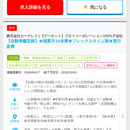
求人詳細を見る
気になる
新着
株式会社カークレド | 【グーネット】プロトコーポレーション100%子会社
【自動車鑑定師】★残業月1h未満★フレックスタイム制★直行
直帰
正社員
職種・業種未経験OK
急募
転勤なし
学歴不問
完全週休2日制
第二新卒歓迎
リモートワーク可
女性のおしごと掲載中
情報更新日：2026/06/17
終了予定日：
2026/12/03
【先輩の9割が未経験入社！2～4か月の充実研修】中古車検索サ
イト『グーネット』に掲載される中古車鑑定│1人業務だから煩わ
仕事内容
しい人間関係とも無縁！
《人柄重視の採用》■学歴不問 ■未経験者：35歳まで／経験者：
年齢不問／実は車に興味がないという先輩も活躍中！志望動機は
対象と
「稼ぎたい」でもOK！
なる方
☆転勤なし（希望のエリアに配属） ☆直行直帰OK！ 【岐阜県】
岐阜県岐阜市/岐阜県大垣市/岐阜県…
勤務地
月給：202,000円～※年齢・経験・能力を考慮して決定します。