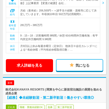
後】上記事業所 【変更の範囲】会社…
勤務地
月給（基本給）206,500円～＋諸手当※経験・資格等に応じて決
定していきます。年収例10年目 502万円試用期間3…
給与
281万円～385万円
初年度
年収
9：15～18：15実働時間 8時間／休憩 60分時間外労働有無：有平
勤務
時間
均所定外労働時間 9.9時間
月9日以上休み毎週水曜日（定休日） 他休日※会社カレンダーに
休日
休暇
よる* 有給休暇（平均有給休暇取得日数：…
求人詳細を見る
気になる
新着
株式会社KANAYA RESORTS | 関東を中心に新規宿泊施設の展開を進める
成長企業
【総務】◆未経験歓迎・第二新卒歓迎！働きやすい環境◎
正社員
職種・業種未経験OK
急募
第二新卒歓迎