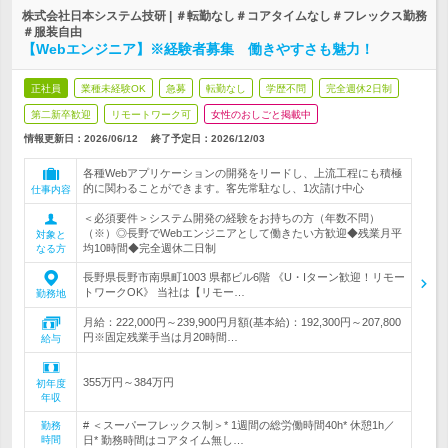
株式会社日本システム技研 | ＃転勤なし＃コアタイムなし＃フレックス勤務
＃服装自由
【Webエンジニア】※経験者募集 働きやすさも魅力！
正社員
業種未経験OK
急募
転勤なし
学歴不問
完全週休2日制
第二新卒歓迎
リモートワーク可
女性のおしごと掲載中
情報更新日：2026/06/12
終了予定日：
2026/12/03
各種Webアプリケーションの開発をリードし、上流工程にも積極
的に関わることができます。客先常駐なし、1次請け中心
仕事内容
＜必須要件＞システム開発の経験をお持ちの方（年数不問）
（※）◎長野でWebエンジニアとして働きたい方歓迎◆残業月平
対象と
均10時間◆完全週休二日制
なる方
長野県長野市南県町1003 県都ビル6階 《U・Iターン歓迎！リモー
トワークOK》 当社は【リモー…
勤務地
月給：222,000円～239,900円月額(基本給)：192,300円～207,800
円※固定残業手当は月20時間…
給与
355万円～384万円
初年度
年収
# ＜スーパーフレックス制＞* 1週間の総労働時間40h* 休憩1h／
勤務
時間
日* 勤務時間はコアタイム無し…