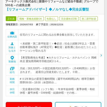
アーキテックス株式会社 | 新築やリフォームなど総合不動産│グループで
500名～の成長企業
【リフォームアドバイザー】◆ノルマなし◆完全反響型
正社員
職種・業種未経験OK
転勤なし
完全週休2日制
第二新卒歓迎
情報更新日：2026/07/03
終了予定日：
2026/12/24
住宅のリフォームに関わるお仕事全般を担当していただきます。
仕事内容
＜未経験・第二新卒歓迎！＞◆必須：社会人経験1年以上・普通
自動車運転免許（AT限定可）◆歓迎：顧客層に合わせたコミュニ
対象と
ケーションが取れる方
なる方
【希望勤務地を考慮】 ■カナルリフォーム・カナルペイント 岡崎
本店 愛知県岡崎市羽根北町2-1-4…
勤務地
月給：263,320円～※固定残業代63,320円～（月40時間分）が含
まれます。 超過分は別途支給いたします。※前…
給与
# ※1年単位の変形労働時間制（週平均40時間以内）標準労働時
勤務
時間
間帯09:00～18:00（休憩85分…
・完全週休2日制（シフト制）・年末年始休暇・夏季休暇・有給
休日
休暇
休暇・慶弔休暇・GW休暇・結婚休暇・その他…