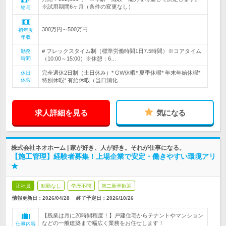
※試用期間6ヶ月（条件の変更なし）
給与
300万円～500万円
初年度
年収
# フレックスタイム制（標準労働時間1日7.5時間）※コアタイム
勤務
時間
（10:00～15:00）※休憩：6…
完全週休2日制（土日休み）* GW休暇* 夏季休暇* 年末年始休暇*
休日
休暇
特別休暇* 有給休暇（当日消化…
求人詳細を見る
気になる
株式会社ネオホーム | 家が好き、人が好き。それが仕事になる。
【施工管理】経験者募集！上場企業で安定・働きやすい環境アリ
★
正社員
転勤なし
学歴不問
第二新卒歓迎
情報更新日：2026/04/28
終了予定日：
2026/10/26
【残業は月に20時間程度！】戸建住宅からテナントやマンション
などの一般建築まで幅広く業務をお任せします！
仕事内容