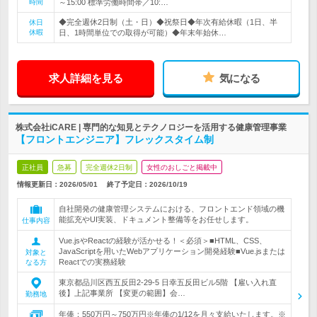
時間
～15:00 標準労働時間帯／10:…
◆完全週休2日制（土・日）◆祝祭日◆年次有給休暇（1日、半
休日
休暇
日、1時間単位での取得が可能）◆年末年始休…
求人詳細を見る
気になる
株式会社iCARE | 専門的な知見とテクノロジーを活用する健康管理事業
【フロントエンジニア】フレックスタイム制
正社員
急募
完全週休2日制
女性のおしごと掲載中
情報更新日：2026/05/01
終了予定日：
2026/10/19
自社開発の健康管理システムにおける、フロントエンド領域の機
能拡充やUI実装、ドキュメント整備等をお任せします。
仕事内容
Vue.jsやReactの経験が活かせる！＜必須＞■HTML、CSS、
JavaScriptを用いたWebアプリケーション開発経験■Vue.jsまたは
対象と
Reactでの実務経験
なる方
東京都品川区西五反田2-29-5 日幸五反田ビル5階 【雇い入れ直
後】上記事業所 【変更の範囲】会…
勤務地
年俸：550万円～750万円※年俸の1/12を月々支給いたします。※