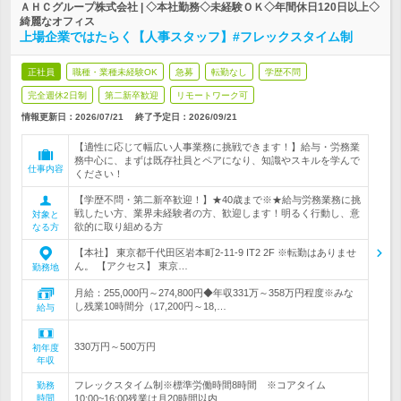
ＡＨＣグループ株式会社 | ◇本社勤務◇未経験ＯＫ◇年間休日120日以上◇
綺麗なオフィス
上場企業ではたらく【人事スタッフ】#フレックスタイム制
正社員
職種・業種未経験OK
急募
転勤なし
学歴不問
完全週休2日制
第二新卒歓迎
リモートワーク可
情報更新日：2026/07/21
終了予定日：
2026/09/21
【適性に応じて幅広い人事業務に挑戦できます！】給与・労務業
務中心に、まずは既存社員とペアになり、知識やスキルを学んで
仕事内容
ください！
【学歴不問・第二新卒歓迎！】★40歳まで※★給与労務業務に挑
戦したい方、業界未経験者の方、歓迎します！明るく行動し、意
対象と
欲的に取り組める方
なる方
【本社】 東京都千代田区岩本町2-11-9 IT2 2F ※転勤はありませ
ん。 【アクセス】 東京…
勤務地
月給：255,000円～274,800円◆年収331万～358万円程度※みな
し残業10時間分（17,200円～18,…
給与
330万円～500万円
初年度
年収
フレックスタイム制※標準労働時間8時間 ※コアタイム
勤務
時間
10:00~16:00残業は月20時間以内