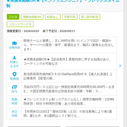
★実務未経験OK★【インフラエンジニア】＊フレックスタイム
制
正社員
職種未経験OK
転勤なし
学歴不問
第二新卒歓迎
リモートワーク可
情報更新日：2026/03/20
終了予定日：
2026/09/17
開発チームと連携し、主にAWSを用いたインフラ設計・構築か
ら、サーバーの運用・保守、最適化まで、幅広い業務をお任せし
仕事内容
ます♪
★実務未経験OK★【必須条件】業務内容に準ずる知識があり、
対象と
コーディングが可能な方
なる方
新潟県長岡市城内町2-3-12 DiaPlaza長岡4F-E 【雇入れ直後】上
記事業所 【変更の範…
勤務地
月給25万円～※上記には一律固定残業代45時間分66,000円～を含
む。※固定残業代超過分は別途支給※経験・年齢・ス…
給与
★フレックスタイム制（コアタイムなし）標準労働時間：1日8時
勤務
時間
間休憩：60分※時間外労働：あり現在就業…
【年間休日110日】* 週休2日制（土日）※担当業務により春1週
休日
休暇
間、夏1カ月、冬1週間はシフト制で土…