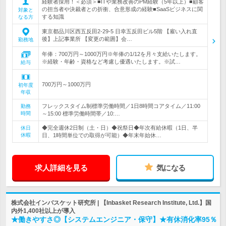
経験者採用！＜必須＞■ITや業務改善のPM経験（5年以上）■顧客
の担当者や決裁者との折衝、合意形成の経験■SaaSビジネスに関
対象と
する知識
なる方
東京都品川区西五反田2-29-5 日幸五反田ビル5階 【雇い入れ直
後】上記事業所 【変更の範囲】会…
勤務地
年俸：700万円～1000万円※年俸の1/12を月々支給いたします。
※経験・年齢・資格など考慮し優遇いたします。※試…
給与
700万円～1000万円
初年度
年収
フレックスタイム制標準労働時間／1日8時間コアタイム／11:00
勤務
時間
～15:00 標準労働時間帯／10:…
◆完全週休2日制（土・日）◆祝祭日◆年次有給休暇（1日、半
休日
休暇
日、1時間単位での取得が可能）◆年末年始休…
求人詳細を見る
気になる
株式会社インバスケット研究所 | 【Inbasket Research Institute, Ltd.】国
内外1,400社以上が導入
★働きやすさ◎【システムエンジニア・保守】★有休消化率95％