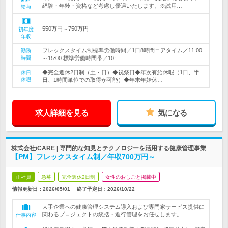
経験・年齢・資格など考慮し優遇いたします。※試用…
給与
550万円～750万円
初年度
年収
フレックスタイム制標準労働時間／1日8時間コアタイム／11:00
勤務
時間
～15:00 標準労働時間帯／10:…
◆完全週休2日制（土・日）◆祝祭日◆年次有給休暇（1日、半
休日
休暇
日、1時間単位での取得が可能）◆年末年始休…
求人詳細を見る
気になる
株式会社iCARE | 専門的な知見とテクノロジーを活用する健康管理事業
【PM】フレックスタイム制／年収700万円～
正社員
急募
完全週休2日制
女性のおしごと掲載中
情報更新日：2026/05/01
終了予定日：
2026/10/22
大手企業への健康管理システム導入および専門家サービス提供に
関わるプロジェクトの統括・進行管理をお任せします。
仕事内容