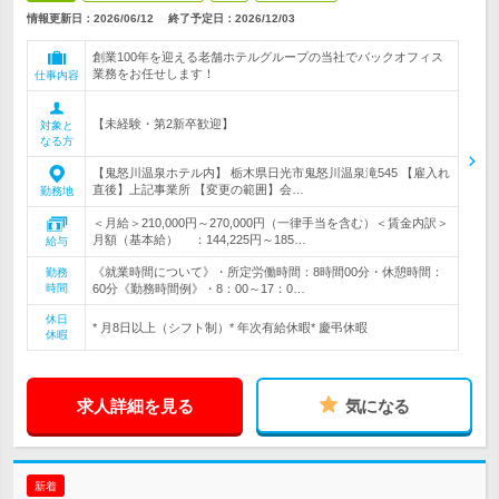
情報更新日：2026/06/12
終了予定日：
2026/12/03
創業100年を迎える老舗ホテルグループの当社でバックオフィス
業務をお任せします！
仕事内容
【未経験・第2新卒歓迎】
対象と
なる方
【鬼怒川温泉ホテル内】 栃木県日光市鬼怒川温泉滝545 【雇入れ
直後】上記事業所 【変更の範囲】会…
勤務地
＜月給＞210,000円～270,000円（一律手当を含む）＜賃金内訳＞
月額（基本給） ：144,225円～185…
給与
《就業時間について》・所定労働時間：8時間00分・休憩時間：
勤務
時間
60分《勤務時間例》・8：00～17：0…
休日
* 月8日以上（シフト制）* 年次有給休暇* 慶弔休暇
休暇
求人詳細を見る
気になる
新着