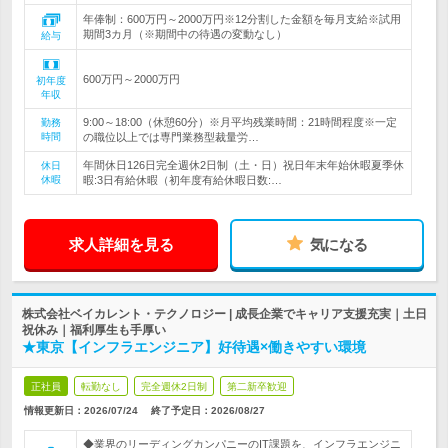
年俸制：600万円～2000万円※12分割した金額を毎月支給※試用
期間3カ月（※期間中の待遇の変動なし）
給与
600万円～2000万円
初年度
年収
9:00～18:00（休憩60分）※月平均残業時間：21時間程度※一定
勤務
時間
の職位以上では専門業務型裁量労…
年間休日126日完全週休2日制（土・日）祝日年末年始休暇夏季休
休日
休暇
暇:3日有給休暇（初年度有給休暇日数:…
求人詳細を見る
気になる
株式会社ベイカレント・テクノロジー | 成長企業でキャリア支援充実｜土日
祝休み｜福利厚生も手厚い
★東京【インフラエンジニア】好待遇×働きやすい環境
正社員
転勤なし
完全週休2日制
第二新卒歓迎
情報更新日：2026/07/24
終了予定日：
2026/08/27
◆業界のリーディングカンパニーのIT課題を、インフラエンジニ