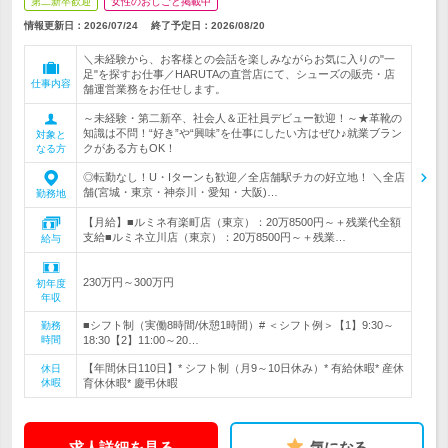
第二新卒歓迎
女性のおしごと掲載中
情報更新日：2026/07/24
終了予定日：
2026/08/20
＼未経験から、お客様との会話を楽しみながらお気に入りの"一
足"を探すお仕事／HARUTAの直営店にて、シューズの販売・店
仕事内容
舗運営業務をお任せします。
～未経験・第二新卒、社会人＆正社員デビュー歓迎！～★革靴の
知識は不問！“好き”や“興味”を仕事にしたい方はぜひ♪就業ブラン
対象と
クがある方もOK！
なる方
◎転勤なし！U・Iターンも歓迎／全店舗駅チカの好立地！ ＼全店
舗(宮城・東京・神奈川・愛知・大阪)…
勤務地
【月給】■ルミネ有楽町店（東京）：20万8500円～＋残業代全額
支給■ルミネ立川店（東京）：20万8500円～＋残業…
給与
230万円～300万円
初年度
年収
■シフト制（実働8時間/休憩1時間）# ＜シフト例＞【1】9:30～
勤務
時間
18:30【2】11:00～20…
【年間休日110日】* シフト制（月9～10日休み）* 有給休暇* 産休
休日
休暇
育休休暇* 慶弔休暇
求人詳細を見る
気になる