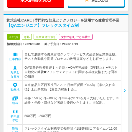
株式会社iCARE | 専門的な知見とテクノロジーを活用する健康管理事業
【QAエンジニア】フレックスタイム制
正社員
急募
完全週休2日制
女性のおしごと掲載中
情報更新日：2026/05/01
終了予定日：
2026/10/19
自社で展開する健康管理クラウドサービスの品質保証業務全般。
テスト自動化や開発プロセスの改善提案などをお任せします。
仕事内容
QA実務経験者歓迎！＜必須＞■QA実務経験（3年以上）■テスト
自動化の経験■ソフトウェアテストに関する基礎資格または同等
対象と
の知識
なる方
東京都品川区西五反田2-29-5 日幸五反田ビル5階 【雇い入れ直
後】上記事業所 【変更の範囲】会…
勤務地
年俸：500万円～800万円※年俸の1/12を月々支給いたします。※
経験・年齢・資格など考慮し優遇いたします。※試用…
給与
500万円～800万円
初年度
年収
フレックスタイム制標準労働時間／1日8時間コアタイム／11:00
勤務