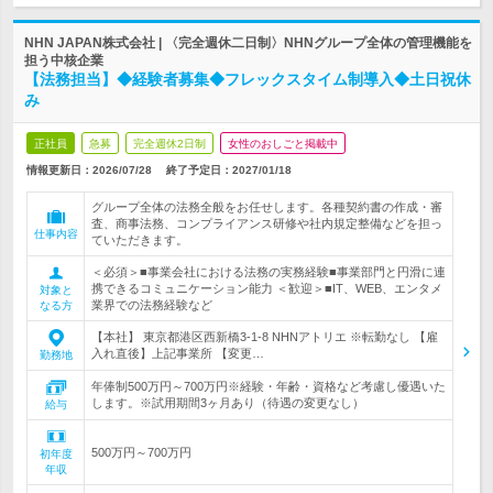
NHN JAPAN株式会社 | 〈完全週休二日制〉NHNグループ全体の管理機能を
担う中核企業
【法務担当】◆経験者募集◆フレックスタイム制導入◆土日祝休
み
正社員
急募
完全週休2日制
女性のおしごと掲載中
情報更新日：2026/07/28
終了予定日：
2027/01/18
グループ全体の法務全般をお任せします。各種契約書の作成・審
査、商事法務、コンプライアンス研修や社内規定整備などを担っ
仕事内容
ていただきます。
＜必須＞■事業会社における法務の実務経験■事業部門と円滑に連
携できるコミュニケーション能力 ＜歓迎＞■IT、WEB、エンタメ
対象と
業界での法務経験など
なる方
【本社】 東京都港区西新橋3-1-8 NHNアトリエ ※転勤なし 【雇
入れ直後】上記事業所 【変更…
勤務地
年俸制500万円～700万円※経験・年齢・資格など考慮し優遇いた
します。※試用期間3ヶ月あり（待遇の変更なし）
給与
500万円～700万円
初年度
年収