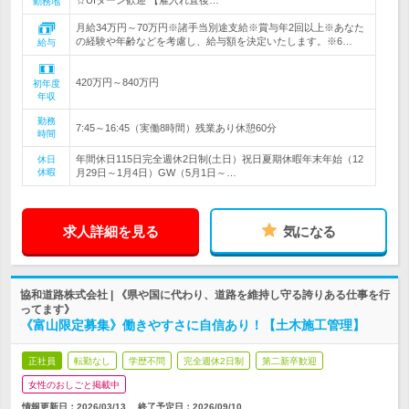
☆UIターン歓迎 【雇入れ直後…
勤務地
月給34万円～70万円※諸手当別途支給※賞与年2回以上※あなた
の経験や年齢などを考慮し、給与額を決定いたします。※6…
給与
420万円～840万円
初年度
年収
勤務
7:45～16:45（実働8時間）残業あり休憩60分
時間
年間休日115日完全週休2日制(土日）祝日夏期休暇年末年始（12
休日
休暇
月29日～1月4日）GW（5月1日～…
求人詳細を見る
気になる
協和道路株式会社 | 《県や国に代わり、道路を維持し守る誇りある仕事を行
ってます》
《富山限定募集》働きやすさに自信あり！【土木施工管理】
正社員
転勤なし
学歴不問
完全週休2日制
第二新卒歓迎
女性のおしごと掲載中
情報更新日：2026/03/13
終了予定日：
2026/09/10