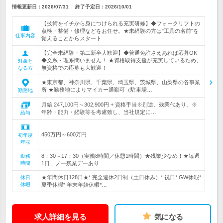
情報更新日：2026/07/31
終了予定日：
2026/10/01
【技術をイチから身につけられる充実研修】◆フォークリフトの
点検・整備・修理などをお任せ。★未経験の方は"工具の名前"を
仕事内容
覚えることからスタート
【完全未経験・第二新卒大歓迎】◆普通免許さえあれば応募OK
◆文系・理系問いません！ ★資格取得支援が充実しているため、
対象と
無資格での応募も大歓迎！
なる方
★東京都、神奈川県、千葉県、埼玉県、茨城県、山梨県の各事業
所 ★勤務地によりマイカー通勤可（駐車場…
勤務地
月給 247,100円～302,900円 + 資格手当※別途、残業代あり。※
年齢・能力・経験等を考慮致し、当社規定に…
給与
450万円～600万円
初年度
年収
8：30～17：30（実働8時間／休憩1時間）★残業少なめ！★毎週
勤務
時間
1日、ノー残業デーあり
★年間休日128日★* 完全週休2日制（土日休み）* 祝日* GW休暇*
休日
休暇
夏季休暇* 年末年始休暇*…
求人詳細を見る
気になる