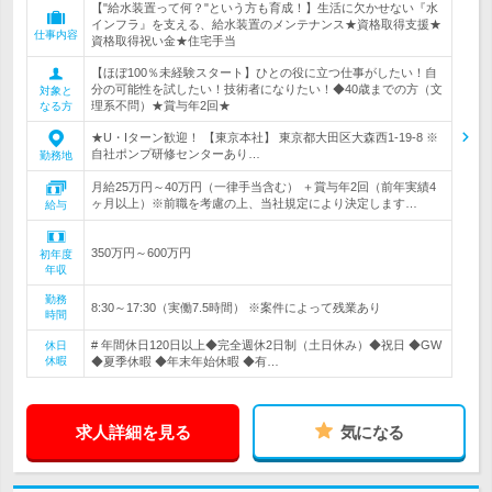
【"給水装置って何？"という方も育成！】生活に欠かせない『水
インフラ』を支える、給水装置のメンテナンス★資格取得支援★
仕事内容
資格取得祝い金★住宅手当
【ほぼ100％未経験スタート】ひとの役に立つ仕事がしたい！自
分の可能性を試したい！技術者になりたい！◆40歳までの方（文
対象と
理系不問）★賞与年2回★
なる方
★U・Iターン歓迎！ 【東京本社】 東京都大田区大森西1-19-8 ※
自社ポンプ研修センターあり…
勤務地
月給25万円～40万円（一律手当含む） ＋賞与年2回（前年実績4
ヶ月以上）※前職を考慮の上、当社規定により決定します…
給与
350万円～600万円
初年度
年収
勤務
8:30～17:30（実働7.5時間） ※案件によって残業あり
時間
# 年間休日120日以上◆完全週休2日制（土日休み）◆祝日 ◆GW
休日
休暇
◆夏季休暇 ◆年末年始休暇 ◆有…
求人詳細を見る
気になる