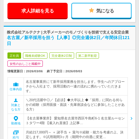
求人詳細を見る
気になる
株式会社アルテクナ | 大手メーカーのモノづくりを技術で支える安定企業
名古屋／新卒採用を担う【人事】◎完全週休2日／年間休日121
日
正社員
職種未経験OK
完全週休2日制
第二新卒歓迎
女性のおしごと掲載中
情報更新日：2026/03/06
終了予定日：
2026/09/03
名古屋事業所にて新卒採用業務を担当します。学生へのアプロー
チから入社まで、採用活動の一連の流れに携わっていただきま
仕事内容
す。
＼20代活躍中◎／【必須】◆大卒以上 ◆「採用」に関わる何ら
かの経験（採用面接・面談・先輩座談会などに参加したことがあ
対象と
る方）
なる方
【名古屋事業所】 愛知県名古屋市西区牛島町6-1 名古屋ルーセン
トタワー4階 【雇入れ直後】上記事…
勤務地
月給217,000円～ ＋ 諸手当 ＋ 賞与※経験・能力を考慮の上、決
定します。※試用期間3ヶ月（期間中の待遇に変更…
給与