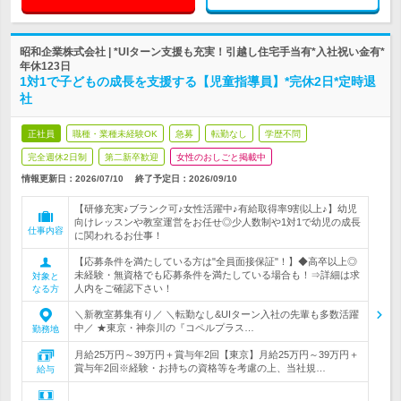
昭和企業株式会社 | *UIターン支援も充実！引越し住宅手当有*入社祝い金有*
年休123日
1対1で子どもの成長を支援する【児童指導員】*完休2日*定時退
社
正社員
職種・業種未経験OK
急募
転勤なし
学歴不問
完全週休2日制
第二新卒歓迎
女性のおしごと掲載中
情報更新日：2026/07/10
終了予定日：
2026/09/10
【研修充実♪ブランク可♪女性活躍中♪有給取得率9割以上♪】幼児
向けレッスンや教室運営をお任せ◎少人数制や1対1で幼児の成長
仕事内容
に関われるお仕事！
【応募条件を満たしている方は"全員面接保証"！】◆高卒以上◎
未経験・無資格でも応募条件を満たしている場合も！⇒詳細は求
対象と
人内をご確認下さい！
なる方
＼新教室募集有り／ ＼転勤なし&UIターン入社の先輩も多数活躍
中／ ★東京・神奈川の『コペルプラス…
勤務地
月給25万円～39万円＋賞与年2回【東京】月給25万円～39万円＋
賞与年2回※経験・お持ちの資格等を考慮の上、当社規…
給与