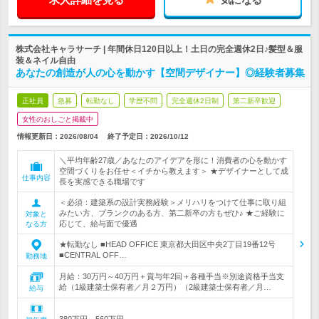
株式会社キャラサーチ | 年間休日120日以上！土日の完全週休2日♪髪型＆服
装＆ネイル自由
あなたの創造が人の心を動かす【空間デザイナー】◎経験者募集
正社員
急募
転勤なし
学歴不問
完全週休2日制
第二新卒歓迎
女性のおしごと掲載中
情報更新日：2026/08/04
終了予定日：
2026/10/12
＼平均年齢27歳／あなたのアイデアを形に！消費者の心を動かす
空間づくりをお任せ＜イチから教えます＞ ★デザイナーとして成
仕事内容
長を実感できる職場です
＜必須：建築系の設計実務経験＞メリハリをつけて仕事に取り組
みたい方、ブランクのある方、第二新卒の方もぜひ♪ ★ご経験に
対象と
応じて、給与面で優遇
なる方
★転勤なし ■HEAD OFFICE 東京都大田区中央2丁目19番12号
■CENTRAL OFF…
勤務地
月給：30万円～40万円＋賞与年2回＋各種手当※別途資格手当支
給（1級建築士保有者／月２万円）（2級建築士保有者／月…
給与
380万円～560万円