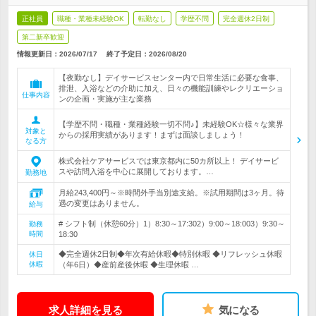
正社員
職種・業種未経験OK
転勤なし
学歴不問
完全週休2日制
第二新卒歓迎
情報更新日：2026/07/17
終了予定日：
2026/08/20
【夜勤なし】デイサービスセンター内で日常生活に必要な食事、
排泄、入浴などの介助に加え、日々の機能訓練やレクリエーショ
仕事内容
ンの企画・実施が主な業務
【学歴不問・職種・業種経験一切不問♪】未経験OK☆様々な業界
対象と
からの採用実績があります！まずは面談しましょう！
なる方
株式会社ケアサービスでは東京都内に50カ所以上！ デイサービ
スや訪問入浴を中心に展開しております。…
勤務地
月給243,400円～※時間外手当別途支給。※試用期間は3ヶ月。待
遇の変更はありません。
給与
# シフト制（休憩60分）1）8:30～17:302）9:00～18:003）9:30～
勤務
時間
18:30
◆完全週休2日制◆年次有給休暇◆特別休暇 ◆リフレッシュ休暇
休日
休暇
（年6日）◆産前産後休暇 ◆生理休暇 …
求人詳細を見る
気になる