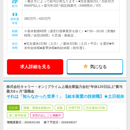
＜働き方によって給与が異なります＞■完全週休2日／月給32万
8940円以上＋賞与年2回└固定残業代（55時間分／9万…
給与
380万円～420万円
初年度
年収
※基本勤務時間（浦安行徳事業所を除く）■7:00～16:00（実働8
勤務
時間
時間／休憩1時間）※芝浦・東糀谷…
■完全週休2日制（土日）／週休3日制（土日＋平日）を選択■年
休日
休暇
末年始休暇■夏季休暇■有給休暇（初年度1…
求人詳細を見る
気になる
株式会社キャリー・オン | プライム上場企業協力会社*年休120日以上*賞与
最大8ヶ月*退職金
それは「知らなかった世界！」【給水装置の技術職】★土日祝休
正社員
職種・業種未経験OK
急募
学歴不問
完全週休2日制
第二新卒歓迎
女性のおしごと掲載中
情報更新日：2026/01/30
終了予定日：
2026/08/27