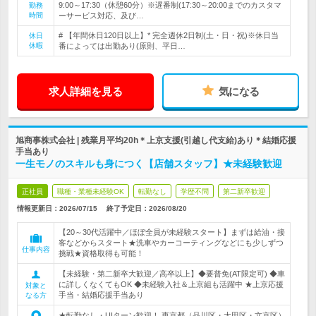
9:00～17:30（休憩60分）※遅番制(17:30～20:00までのカスタマ
勤務
時間
ーサービス対応、及び…
# 【年間休日120日以上】* 完全週休2日制(土・日・祝)※休日当
休日
休暇
番によっては出勤あり(原則、平日…
求人詳細を見る
気になる
旭商事株式会社 | 残業月平均20h＊上京支援(引越し代支給)あり＊結婚応援
手当あり
一生モノのスキルも身につく【店舗スタッフ】★未経験歓迎
正社員
職種・業種未経験OK
転勤なし
学歴不問
第二新卒歓迎
情報更新日：2026/07/15
終了予定日：
2026/08/20
【20～30代活躍中／ほぼ全員が未経験スタート】まずは給油・接
客などからスタート★洗車やカーコーティングなどにも少しずつ
仕事内容
挑戦★資格取得も可能！
【未経験・第二新卒大歓迎／高卒以上】◆要普免(AT限定可) ◆車
に詳しくなくてもOK ◆未経験入社＆上京組も活躍中 ★上京応援
対象と
手当・結婚応援手当あり
なる方
★転勤なし・UIターン歓迎！ 東京都（品川区・大田区・文京区）