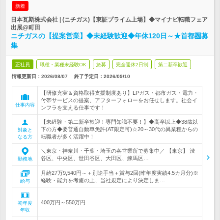
新着
日本瓦斯株式会社 | (ニチガス)【東証プライム上場】◆マイナビ転職フェア
出展@町田
ニチガスの【提案営業】◆未経験歓迎◆年休120日～★首都圏募
集
正社員
職種・業種未経験OK
急募
完全週休2日制
第二新卒歓迎
情報更新日：2026/08/07
終了予定日：
2026/09/10
【研修充実＆資格取得支援制度あり】LPガス・都市ガス・電力・
付帯サービスの提案、アフターフォローをお任せします。社会イ
仕事内容
ンフラを支える仕事です！
【未経験・第二新卒歓迎！専門知識不要！】◆高卒以上◆38歳以
下の方◆要普通自動車免許(AT限定可)☆20～30代の異業種からの
対象と
転職者が多く活躍中！
なる方
＼東京・神奈川・千葉・埼玉の各営業所で募集中／ 【東京】 渋
谷区、中央区、世田谷区、大田区、練馬区…
勤務地
月給27万9,540円～＋別途手当＋賞与2回(昨年度実績4.5カ月分)※
経験・能力を考慮の上、当社規定により決定しま…
給与
400万円～550万円
初年度
年収