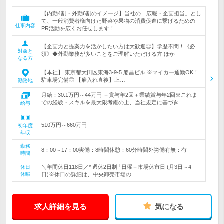
【内勤4割・外勤6割のイメージ】当社の「広報・企画担当」とし
て、一般消費者様向けた野菜や果物の消費促進に繋げるための
仕事内容
PR活動を広くお任せします！
【企画力と提案力を活かしたい方は大歓迎◎】学歴不問！《必
対象と
須》◆外勤業務が多いことをご理解いただける方 ほか
なる方
【本社】 東京都大田区東海3-9-5 船昌ビル ※マイカー通勤OK！
駐車場完備◎ 【雇入れ直後】上…
勤務地
月給：30.1万円～44万円 ＋賞与年2回＋業績賞与年2回※これま
での経験・スキルを最大限考慮の上、当社規定に基づき…
給与
510万円～660万円
初年度
年収
勤務
8：00～17：00実働：8時間休憩：60分時間外労働有無：有
時間
＼年間休日118日／* 週休2日制└日曜＋市場休市日 (月3日～4
休日
休暇
日)※休日の詳細は、中央卸売市場の…
求人詳細を見る
気になる