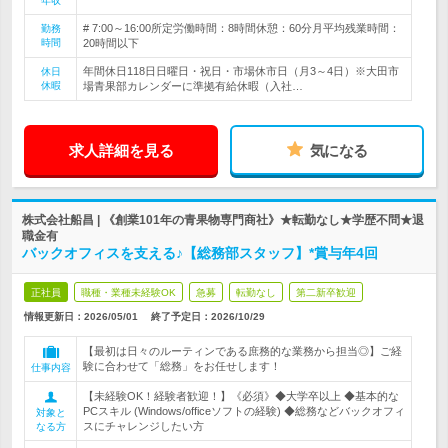
年収
# 7:00～16:00所定労働時間：8時間休憩：60分月平均残業時間：
勤務
時間
20時間以下
年間休日118日日曜日・祝日・市場休市日（月3～4日）※大田市
休日
休暇
場青果部カレンダーに準拠有給休暇（入社…
求人詳細を見る
気になる
株式会社船昌 | 《創業101年の青果物専門商社》★転勤なし★学歴不問★退
職金有
バックオフィスを支える♪【総務部スタッフ】*賞与年4回
正社員
職種・業種未経験OK
急募
転勤なし
第二新卒歓迎
情報更新日：2026/05/01
終了予定日：
2026/10/29
【最初は日々のルーティンである庶務的な業務から担当◎】ご経
験に合わせて「総務」をお任せします！
仕事内容
【未経験OK！経験者歓迎！】《必須》◆大学卒以上 ◆基本的な
PCスキル (Windows/officeソフトの経験) ◆総務などバックオフィ
対象と
スにチャレンジしたい方
なる方