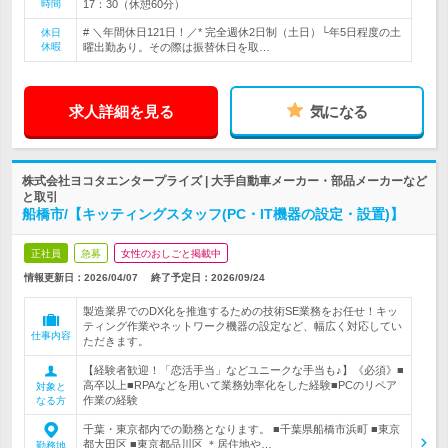
時間
17：30（休憩60分）
# ＼年間休日121日！／* 完全週休2日制（土日）└年5日程度の土
休日
休暇
曜出勤あり。その際は振替休日を取…
求人詳細を見る
気になる
株式会社ヨコタエンタープライズ | 大手自動車メーカー・部品メーカーなど
と取引
船橋市/【キッティングスタッフ(PC・IT機器の設定・設置)】
正社員
急募
女性のおしごと掲載中
情報更新日：2026/04/07
終了予定日：
2026/09/24
製造業界でのDX化を推進するための技術SE業務をお任せ！キッ
ティング作業やネットワーク機器の設定など、幅広く対応してい
仕事内容
ただきます。
【経験者歓迎！「恋活手当」などユニークな手当も♪】《必須》■
高卒以上■RPAなどを用いて業務効率化をした経験■PCのリペア
対象と
作業の経験
なる方
千葉・東京都内での勤務となります。 ■千葉県船橋市浜町 ■東京
都大田区 ■東京都品川区 ＊居住地や…
勤務地