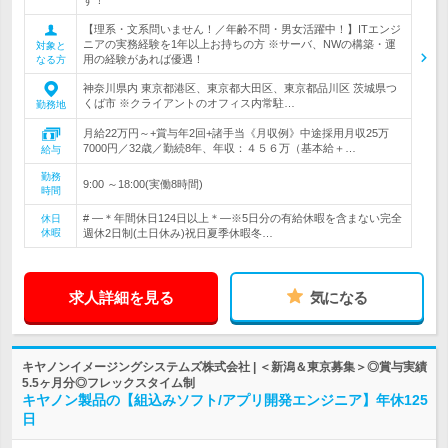
す！
【理系・文系問いません！／年齢不問・男女活躍中！】ITエンジ
ニアの実務経験を1年以上お持ちの方 ※サーバ、NWの構築・運
対象と
用の経験があれば優遇！
なる方
神奈川県内 東京都港区、東京都大田区、東京都品川区 茨城県つ
くば市 ※クライアントのオフィス内常駐…
勤務地
月給22万円～+賞与年2回+諸手当《月収例》中途採用月収25万
7000円／32歳／勤続8年、年収：４５６万（基本給＋…
給与
勤務
9:00 ～18:00(実働8時間)
時間
# ―＊年間休日124日以上＊―※5日分の有給休暇を含まない完全
休日
休暇
週休2日制(土日休み)祝日夏季休暇冬…
求人詳細を見る
気になる
キヤノンイメージングシステムズ株式会社 | ＜新潟＆東京募集＞◎賞与実績
5.5ヶ月分◎フレックスタイム制
キヤノン製品の【組込みソフト/アプリ開発エンジニア】年休125
日