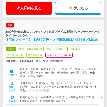
求人詳細を見る
気になる
新着
株式会社NS丸和ロジスティクス | 東証プライム上場グループ★ペーパード
ライバーでもOK♪
【宅配スタッフ】月給32万円～／年間休日MAX156日／MCalf
正社員
職種・業種未経験OK
急募
転勤なし
学歴不問
完全週休2日制
第二新卒歓迎
女性のおしごと掲載中
情報更新日：2026/07/28
終了予定日：
2026/10/22
再配達・長距離・夜間運転なし！【生協『コープみらい』の宅配
業務】小型トラックだから安心♪軽自動車での宅配も導入中◆未
仕事内容
経験、女性も活躍中！
【普通免許（AT限定可）があればペーパードライバーでもOK】
未経験・第二新卒・フリーターも歓迎★家賃の65％会社負担の社
対象と
宅あり！U・Iターン歓迎
なる方
都内にあるいずれかの事業所 ◎転勤なし（希望を考慮して配属）
■東糀谷事業所／東京都大田区東糀谷5…
勤務地