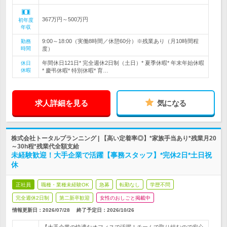
367万円～500万円
初年度
年収
9:00～18:00（実働8時間／休憩60分）※残業あり（月10時間程
勤務
時間
度）
年間休日121日* 完全週休2日制（土日）* 夏季休暇* 年末年始休暇
休日
休暇
* 慶弔休暇* 特別休暇* 育…
求人詳細を見る
気になる
株式会社トータルプランニング | 【高い定着率◎】*家族手当あり*残業月20
～30h程*残業代全額支給
未経験歓迎！大手企業で活躍【事務スタッフ】*完休2日*土日祝
休
正社員
職種・業種未経験OK
急募
転勤なし
学歴不問
完全週休2日制
第二新卒歓迎
女性のおしごと掲載中
情報更新日：2026/07/28
終了予定日：
2026/10/26