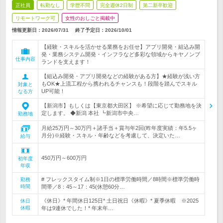
正社員
転勤なし
学歴不問
完全週休2日制
第二新卒歓迎
リモートワーク可
女性のおしごと掲載中
情報更新日：2026/07/31
終了予定日：
2026/10/01
【経験・スキルを活かせる業務をお任せ】アプリ開発・組込み開
発・業務システム開発・インフラなど多彩な領域からキヤノンブ
仕事内容
ランドを支えます！
【組込み開発・アプリ開発などの経験がある方】★経験が浅い方
もOK★上流工程から携われるチャンスも！段階を踏んでスキル
対象と
UP可能！
なる方
【新潟市】もしくは【東京都大田区】 ※希望に応じて勤務地を決
定します。 ◆新潟 本社 ┗新潟市中央…
勤務地
月給25万円～30万円＋諸手当＋賞与年2回(昨年度実績：年5.5ヶ
月分)※経験・スキル・年齢などを考慮して、決定いた…
給与
450万円～600万円
初年度
年収
# フレックスタイム制※1日の標準労働時間／8時間※標準労働時
勤務
時間
間帯／8：45～17：45(休憩60分…
《休日》* 年間休日125日* 土日祝日《休暇》* 夏季休暇 ※2025
休日
休暇
年は9連休でした！* 年末年…