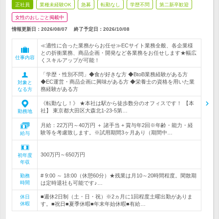
正社員
業種未経験OK
急募
転勤なし
学歴不問
第二新卒歓迎
女性のおしごと掲載中
情報更新日：2026/08/07
終了予定日：
2026/10/08
≪適性に合った業務からお任せ≫ECサイト業務全般、各企業様
との折衝業務、商品企画・開発など各業務をお任せします★幅広
仕事内容
くスキルアップが可能！
「学歴・性別不問」◆食が好きな方 ◆BtoB業務経験がある方
◆EC運営・商品企画に興味がある方 ◆栄養士の資格を用いた業
対象と
務経験がある方
なる方
《転勤なし！》 ★本社は駅から徒歩数分のオフィスです！ 【本
社】 東京都大田区大森北1-23-5第…
勤務地
月給：22万円～40万円 ＋ 諸手当 + 賞与年2回※年齢・能力・経
験等を考慮致します。※試用期間3ヶ月あり（期間中…
給与
300万円～650万円
初年度
年収
# 9:00 ～ 18:00（休憩60分）★残業は月10～20時間程度。閑散期
勤務
時間
は定時退社も可能です♪…
■週休2日制（土・日・祝）※2ヵ月に1回程度土曜出勤がありま
休日
休暇
す。■祝日■夏季休暇■年末年始休暇■有給…