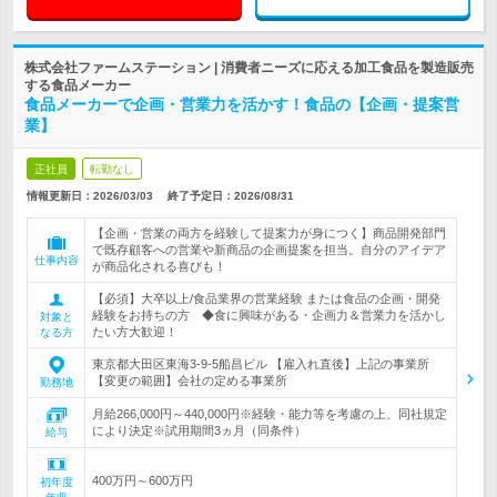
株式会社ファームステーション | 消費者ニーズに応える加工食品を製造販売
する食品メーカー
食品メーカーで企画・営業力を活かす！食品の【企画・提案営
業】
正社員
転勤なし
情報更新日：2026/03/03
終了予定日：
2026/08/31
【企画・営業の両方を経験して提案力が身につく】商品開発部門
で既存顧客への営業や新商品の企画提案を担当。自分のアイデア
仕事内容
が商品化される喜びも！
【必須】大卒以上/食品業界の営業経験 または食品の企画・開発
経験をお持ちの方 ◆食に興味がある・企画力＆営業力を活かし
対象と
たい方大歓迎！
なる方
東京都大田区東海3-9-5船昌ビル 【雇入れ直後】上記の事業所
【変更の範囲】会社の定める事業所
勤務地
月給266,000円～440,000円※経験・能力等を考慮の上、同社規定
により決定※試用期間3ヵ月（同条件）
給与
400万円～600万円
初年度