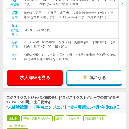
にある、いずれかの店舗に配属 ※勤務…
勤務地
年俸312万円～420万円＋諸手当＋決算賞与※年俸を12分割した
ものを毎月支給します。※上記の年俸には、固定残業代（…
給与
312万円～420万円
初年度
年収
7：00～20：00の中で、シフト制（実働8時間・休憩1時間）【勤
勤務
時間
務例】月曜／7：00～16：00火…
* 週休2日制（シフト制／月8～9日）* 祝日* 年末年始休暇* 有給休
休日
休暇
暇（会社全体で取得を推進！気…
求人詳細を見る
気になる
ロジスネクストジャパン株式会社 | *ロジスネクストグループ企業*定着率
97.3%（5年間）*土日祝休み
*未経験歓迎！【整備エンジニア】*賞与実績5.5か月*年休128日
正社員
職種・業種未経験OK
急募
学歴不問
完全週休2日制
第二新卒歓迎