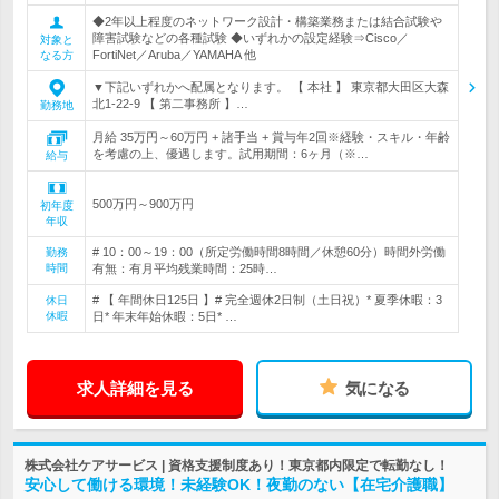
◆2年以上程度のネットワーク設計・構築業務または結合試験や
障害試験などの各種試験 ◆いずれかの設定経験⇒Cisco／
対象と
FortiNet／Aruba／YAMAHA 他
なる方
▼下記いずれかへ配属となります。 【 本社 】 東京都大田区大森
北1-22-9 【 第二事務所 】…
勤務地
月給 35万円～60万円 + 諸手当 + 賞与年2回※経験・スキル・年齢
を考慮の上、優遇します。試用期間：6ヶ月（※…
給与
500万円～900万円
初年度
年収
# 10：00～19：00（所定労働時間8時間／休憩60分）時間外労働
勤務
時間
有無：有月平均残業時間：25時…
# 【 年間休日125日 】# 完全週休2日制（土日祝）* 夏季休暇：3
休日
休暇
日* 年末年始休暇：5日* …
求人詳細を見る
気になる
株式会社ケアサービス | 資格支援制度あり！東京都内限定で転勤なし！
安心して働ける環境！未経験OK！夜勤のない【在宅介護職】