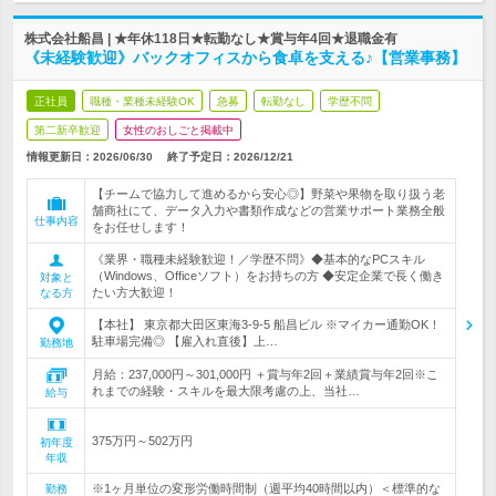
株式会社船昌 | ★年休118日★転勤なし★賞与年4回★退職金有
《未経験歓迎》バックオフィスから食卓を支える♪【営業事務】
正社員
職種・業種未経験OK
急募
転勤なし
学歴不問
第二新卒歓迎
女性のおしごと掲載中
情報更新日：2026/06/30
終了予定日：
2026/12/21
【チームで協力して進めるから安心◎】野菜や果物を取り扱う老
舗商社にて、データ入力や書類作成などの営業サポート業務全般
仕事内容
をお任せします！
《業界・職種未経験歓迎！／学歴不問》◆基本的なPCスキル
（Windows、Officeソフト）をお持ちの方 ◆安定企業で長く働き
対象と
たい方大歓迎！
なる方
【本社】 東京都大田区東海3-9-5 船昌ビル ※マイカー通勤OK！
駐車場完備◎ 【雇入れ直後】上…
勤務地
月給：237,000円～301,000円 ＋賞与年2回＋業績賞与年2回※こ
れまでの経験・スキルを最大限考慮の上、当社…
給与
375万円～502万円
初年度
年収
※1ヶ月単位の変形労働時間制（週平均40時間以内）＜標準的な
勤務