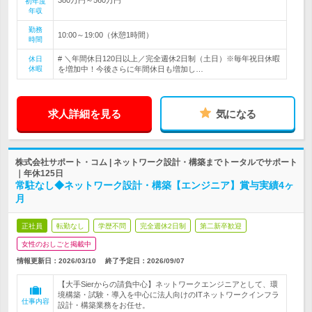
初年度
年収
勤務
10:00～19:00（休憩1時間）
時間
# ＼年間休日120日以上／完全週休2日制（土日）※毎年祝日休暇
休日
休暇
を増加中！今後さらに年間休日も増加し…
求人詳細を見る
気になる
株式会社サポート・コム | ネットワーク設計・構築までトータルでサポート
｜年休125日
常駐なし◆ネットワーク設計・構築【エンジニア】賞与実績4ヶ
月
正社員
転勤なし
学歴不問
完全週休2日制
第二新卒歓迎
女性のおしごと掲載中
情報更新日：2026/03/10
終了予定日：
2026/09/07
【大手Sierからの請負中心】ネットワークエンジニアとして、環
境構築・試験・導入を中心に法人向けのITネットワークインフラ
仕事内容
設計・構築業務をお任せ。