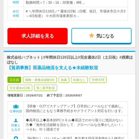
時間
勤務時間＞7：30～16：30実働：8時…
# ＼年間休日118日／* 週休2日制（日曜、祝日、市場休市日※月3
休日
休暇
～4日程度） ※大田市場青果部カ…
求人詳細を見る
気になる
株式会社ハブネット | #年間休日120日以上#完全週休2日（土日祝）#残業ほ
ぼなし
【貿易事務】医薬品物流を支える★未経験歓迎
正社員
職種・業種未経験OK
急募
転勤なし
学歴不問
完全週休2日制
第二新卒歓迎
情報更新日：2026/07/21
終了予定日：
2026/09/07
【研修・OJTでステップアップ】日常的にメールなどで連絡し、
国内物流にともなう事務手続きやクライアント対応を行います。
仕事内容
◆高卒以上◆基本的PCスキル◆英語でのやり取りに抵抗がない
方◆「海外生活経験を活かして、グローバルな仕事がしたい！」
対象と
⇒それ、叶う環境です
なる方
【転勤なし／U・Iターン歓迎】 東京都大田区平和島6-1-1 物流ビ