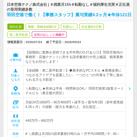
日本空港テクノ株式会社 | ＃残業月15h＃転勤なし＃福利厚生充実＃正社員
の登用実績多数
羽田空港で働く！【事務スタッフ】賞与実績4.2ヶ月★年休121日
契約社員
職種・業種未経験OK
転勤なし
完全週休2日制
第二新卒歓迎
女性のおしごと掲載中
情報更新日：2026/07/24
終了予定日：
2026/09/24
【段階的に業務を習得できる半年間のOJTあり◎】羽田空港内の
事務所・店舗テナントに対する請求書発行や売上確認、精算業務
仕事内容
などをお任せします！
【未経験・第二新卒歓迎！】◆基本的なPCスキル ★業務改善に
つながるアイデアを提案したい、一つひとつの作業を丁寧に進め
対象と
られる方も大歓迎！
なる方
＼転勤なし★有休は半休・時間単位OK／ 羽田空港第1旅客ターミ
ナルビル（東京都大田区）
勤務地
月給24万1600円～36万4600円＋諸手当＋賞与年2回（前年度実績
4.26ヶ月）※経験・能力を考慮の上、当社規定…
給与
440万円～660万円
初年度
年収
# ＼残業は月2回の請求書発行時のみ！月平均15時間／9：00～
勤務