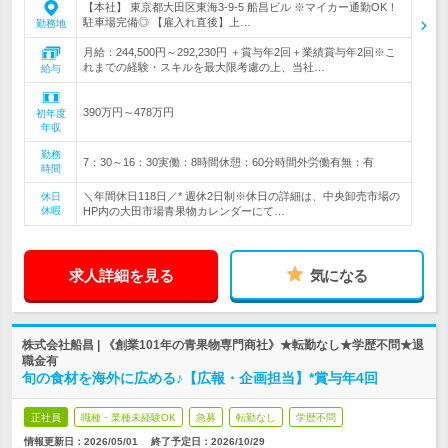
【本社】 東京都大田区東海3-9-5 船昌ビル ※マイカー通勤OK！
駐車場完備◎ 【雇入れ直後】上…
勤務地
月給：244,500円～292,230円 ＋賞与年2回＋業績賞与年2回※こ
れまでの経験・スキルを最大限考慮の上、当社…
給与
390万円～478万円
初年度
年収
勤務
7：30～16：30実働：8時間休憩：60分時間外労働有無：有
時間
＼年間休日118日／* 週休2日制※休日の詳細は、中央卸売市場の
休日
休暇
HP内の大田市場青果物カレンダーにて…
求人詳細を見る
気になる
株式会社船昌 | 《創業101年の青果物専門商社》★転勤なし★学歴不問★退
職金有
旬の食材を海外に広める♪【広報・企画担当】*賞与年4回
正社員
職種・業種未経験OK
急募
転勤なし
学歴不問
情報更新日：2026/05/01
終了予定日：
2026/10/29