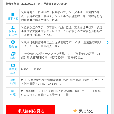
情報更新日：2026/07/24
終了予定日：
2026/09/24
＼単身赴任・長期滞在・転勤すべてナシ！／◆羽田空港内の施
設・設備の改修工事やテナント工事の設計監理・施工管理などを
仕事内容
お任せ◆現場は空港内と近隣
＼経験を次のステージで磨く／設計監理・施工管理◆積算・調達
◆発注者支援◆建設ディレクター☆いずれかのご経験をお持ちの
対象と
方はぜひご応募ください！
なる方
＼現場は羽田空港内または近隣地域です！／ 羽田空港第1旅客タ
ーミナルビル（東京都大田区）
勤務地
＼4年連続で大幅ベースアップ実施中！／【年収例820万円／35
歳】月給25万5300円～45万9800円＋賞与年2回…
給与
600万円～920万円
初年度
年収
# ＜1ヶ月単位の変形労働時間制（週平均実働37.5時間）＞▼シフ
勤務
時間
ト例＊日勤／9：00～17：30（…
# ＼年間休日121日／＜休日＞* 完全週休2日制（土日）└工事案
休日
休暇
件によって、出勤となる場合は、 振…
求人詳細を見る
気になる