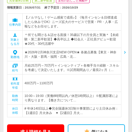
完全週休2日制
第二新卒歓迎
女性のおしごと掲載中
情報更新日：2026/07/31
終了予定日：
2026/10/29
【ノルマなし！ゲーム感覚で成長♪】《毎月インセン＆目標達成
したら休みでOK》ニーズ拡大のサービスで営業・PR・人事・広
仕事内容
報などをお任せします。
＊何でも聞ける＆話せる面接！35歳以下の方全員と実施＊【未経
験・第二新卒歓迎】◆高卒以上 ◆社会人・正社員デビュー歓迎
対象と
★20代・30代活躍中
なる方
★2026年2月神奈川支店NEW OPEN★ 各拠点募集【東京・神奈
川・大阪・群馬・福岡・広島・北…
勤務地
月給25万円～70万円＋インセンティブ＋各種手当※経験・スキル
を考慮して決定いたします。※試用期間あり／最長2ヶ月（…
給与
400万円～1100万円
初年度
年収
10:00～19:00（実働8時間以内／休憩1時間以上）※配属部署によ
勤務
時間
り異なります。【働き方について…
# 年休140日以上◆完全隔週休3日制※事業部により土日休み例：
休日
休暇
【1週目】月火休み ▼【2週目】月火…
求人詳細を見る
気になる