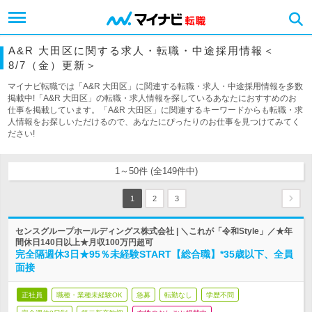
A&R 大田区に関する求人・転職・中途採用情報＜
8/7（金）更新＞
マイナビ転職では「A&R 大田区」に関連する転職・求人・中途採用情報を多数
掲載中!「A&R 大田区」の転職・求人情報を探しているあなたにおすすめのお
仕事を掲載しています。「A&R 大田区」に関連するキーワードからも転職・求
人情報をお探しいただけるので、あなたにぴったりのお仕事を見つけてみてく
ださい!
1～50件 (全149件中)
1
2
3
センスグループホールディングス株式会社 | ＼これが「令和Style」／★年
間休日140日以上★月収100万円超可
完全隔週休3日★95％未経験START【総合職】*35歳以下、全員
面接
正社員
職種・業種未経験OK
急募
転勤なし
学歴不問