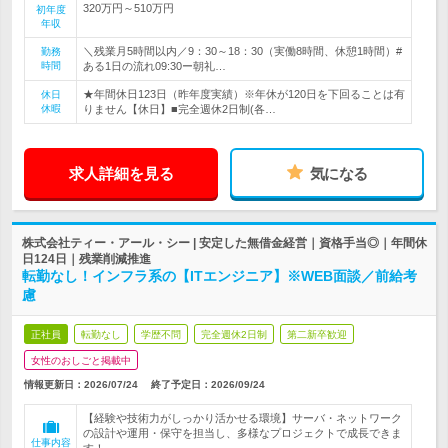
320万円～510万円
初年度
年収
＼残業月5時間以内／9：30～18：30（実働8時間、休憩1時間）#
勤務
時間
ある1日の流れ09:30ー朝礼…
★年間休日123日（昨年度実績）※年休が120日を下回ることは有
休日
休暇
りません【休日】■完全週休2日制(各…
求人詳細を見る
気になる
株式会社ティー・アール・シー | 安定した無借金経営｜資格手当◎｜年間休
日124日｜残業削減推進
転勤なし！インフラ系の【ITエンジニア】※WEB面談／前給考
慮
正社員
転勤なし
学歴不問
完全週休2日制
第二新卒歓迎
女性のおしごと掲載中
情報更新日：2026/07/24
終了予定日：
2026/09/24
【経験や技術力がしっかり活かせる環境】サーバ・ネットワーク
の設計や運用・保守を担当し、多様なプロジェクトで成長できま
仕事内容