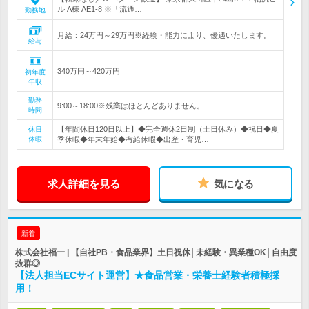
ル A棟 AE1-8 ※「流通…
勤務地
月給：24万円～29万円※経験・能力により、優遇いたします。
給与
340万円～420万円
初年度
年収
勤務
9:00～18:00※残業はほとんどありません。
時間
【年間休日120日以上】◆完全週休2日制（土日休み）◆祝日◆夏
休日
休暇
季休暇◆年末年始◆有給休暇◆出産・育児…
求人詳細を見る
気になる
新着
株式会社福一 | 【自社PB・食品業界】土日祝休│未経験・異業種OK│自由度
抜群◎
【法人担当ECサイト運営】★食品営業・栄養士経験者積極採
用！