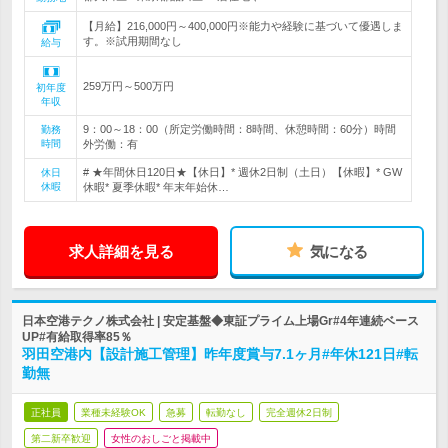
【月給】216,000円～400,000円※能力や経験に基づいて優遇しま
す。※試用期間なし
給与
259万円～500万円
初年度
年収
9：00～18：00（所定労働時間：8時間、休憩時間：60分）時間
勤務
時間
外労働：有
# ★年間休日120日★【休日】* 週休2日制（土日）【休暇】* GW
休日
休暇
休暇* 夏季休暇* 年末年始休…
求人詳細を見る
気になる
日本空港テクノ株式会社 | 安定基盤◆東証プライム上場Gr#4年連続ベース
UP#有給取得率85％
羽田空港内【設計施工管理】昨年度賞与7.1ヶ月#年休121日#転
勤無
正社員
業種未経験OK
急募
転勤なし
完全週休2日制
第二新卒歓迎
女性のおしごと掲載中