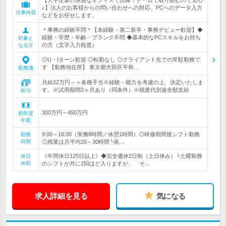
【大手企業の快適なオフィスで活躍！チームで取り組むので安心
♪】法人のお客様からの問い合わせへの対応、PCへのデータ入力
仕事内容
などをお任せします。
＊事務の経験不問＊【未経験・第二新卒・事務デビュー歓迎】◆
経験・学歴・年齢・ブランク不問 ◆基本的なPCスキルをお持ち
対象と
の方（文字入力程度）
なる方
◎U・Iターン歓迎 ◎転勤なし ◎クライアント先での常駐勤務で
す 【勤務地住所】 東京都大田区平和…
勤務地
月給22万円～＋各種手当※経験・能力を考慮の上、決定いたしま
す。※試用期間2ヶ月あり（同条件）※残業代別途全額支給
給与
300万円～450万円
初年度
年収
9:00～18:00（実働8時間／休憩1時間）◎研修期間後シフト勤務
勤務
時間
◎残業は月平均20～30時間└発…
《年間休日125日以上》◆完全週休2日制（土日休み）└土曜勤務
休日
休暇
のシフトが月に2回ほど入りますが、 そ…
求人詳細を見る
気になる