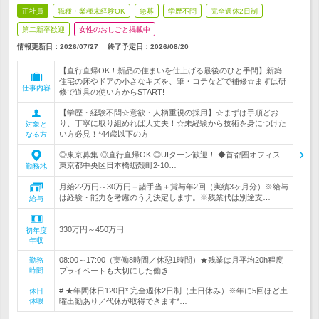
正社員
職種・業種未経験OK
急募
学歴不問
完全週休2日制
第二新卒歓迎
女性のおしごと掲載中
情報更新日：2026/07/27
終了予定日：
2026/08/20
【直行直帰OK！新品の住まいを仕上げる最後のひと手間】新築
住宅の床やドアの小さなキズを、筆・コテなどで補修☆まずは研
仕事内容
修で道具の使い方からSTART!
【学歴・経験不問☆意欲・人柄重視の採用】☆まずは手順どお
り、丁寧に取り組めれば大丈夫！☆未経験から技術を身につけた
対象と
い方必見！*44歳以下の方
なる方
◎東京募集 ◎直行直帰OK ◎UIターン歓迎！ ◆首都圏オフィス
東京都中央区日本橋蛎殻町2-10…
勤務地
月給22万円～30万円＋諸手当＋賞与年2回（実績3ヶ月分）※給与
は経験・能力を考慮のうえ決定します。※残業代は別途支…
給与
330万円～450万円
初年度
年収
08:00～17:00（実働8時間／休憩1時間）★残業は月平均20h程度
勤務
時間
プライベートも大切にした働き…
# ★年間休日120日* 完全週休2日制（土日休み）※年に5回ほど土
休日
休暇
曜出勤あり／代休が取得できます*…