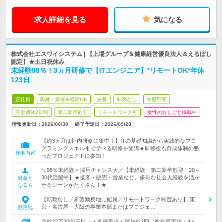
求人詳細を見る
気になる
株式会社エスワイシステム | 【上場グループ＆健康経営優良法人＆えるぼし
認定】★土日祝休み
未経験98％！3ヵ月研修で【ITエンジニア】*リモートOK*年休
123日
正社員
職種・業種未経験OK
急募
転勤なし
学歴不問
完全週休2日制
第二新卒歓迎
リモートワーク可
女性のおしごと掲載中
情報更新日：2026/06/30
終了予定日：
2026/09/28
【約3ヵ月は社内研修に集中！】ITの基礎知識から実践的なプロ
グラミングスキルまで学べる研修を受講★研修後も育成体制の整
仕事内容
ったプロジェクトに参加！
＼98％未経験＝採用チャンス大／【未経験・第二新卒歓迎！20～
30代活躍中】★接客・販売・営業など、多彩な社会人経験を活か
対象と
せるシーンがたくさん！★
なる方
【転勤なし／希望勤務地に配属／リモートワーク制度あり】 東
京・名古屋・大阪の事業本部またはプロジェ…
勤務地
月給22万2000円以上＋各種手当＋賞与年2回（昨年度実績：4ヶ