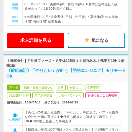
8：30～17：30（実働8時間・休憩1時間）# 基本は定時退社！残
勤務
時間
業があっても1日30分ほどで18…
# 年間休日120日* 完全週休2日制（土日祝）* 夏期休暇* 年末年始
休日
休暇
休暇* 有給休暇* 産前産後…
求人詳細を見る
気になる
ｉ株式会社 | ＃社員ファースト＃年休125日＃土日祝休み＃残業月10H＃面
接1回
《前給保証》「やりたい」が叶う【開発エンジニア】★リモート
OK
正社員
職種・業種未経験OK
急募
転勤なし
学歴不問
完全週休2日制
第二新卒歓迎
リモートワーク可
女性のおしごと掲載中
情報更新日：2026/07/10
終了予定日：
2026/09/28
【あなたの希望が最優先】「やりたい」を起点に、ベストな案件
を会社が一緒に選びます◆仕事も働き方も遠慮なく希望して
仕事内容
OK◆20件以上提案した事例あり
【転職後の年収100万円以上アップ実績多数！】◇WEBアプリの