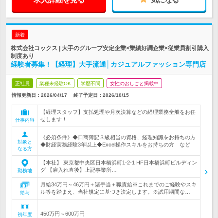
新着
株式会社コックス | 大手のグループ安定企業×業績好調企業×従業員割引購入
制度あり
経験者募集！【経理】大手流通│カジュアルファッション専門店
正社員
業種未経験OK
学歴不問
女性のおしごと掲載中
情報更新日：2026/04/17
終了予定日：
2026/10/15
【経理スタッフ】支払処理や月次決算などの経理業務全般をお任
せします！
仕事内容
《必須条件》◆日商簿記３級相当の資格、経理知識をお持ちの方
対象と
◆財経実務経験3年以上◆Excel操作スキルをお持ちの方 など
なる方
【本社】 東京都中央区日本橋浜町1-2-1 HF日本橋浜町ビルディン
グ 【雇入れ直後】上記事業所…
勤務地
月給34万円～46万円＋諸手当＋職責給※これまでのご経験やスキ
ル等を踏まえ、当社規定に基づき決定します。※試用期間な…
給与
450万円～600万円
初年度