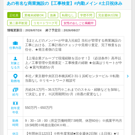
あの有名な商業施設の【工事検査】#内勤メイン #土日祝休み
正社員
業種未経験OK
急募
転勤なし
学歴不問
完全週休2日制
第二新卒歓迎
リモートワーク可
女性のおしごと掲載中
情報更新日：2026/07/24
終了予定日：
2026/08/27
【ほとんどのメンバーが中途入社組】当社が管理する商業施設の
工事における、工事計画のチェックや見積り査定、完了検査をお
仕事内容
任せ。★発注者側の立場
【上場企業グループで現場経験を活かす！】《必須条件》高卒以
上／工事管理や見積査定・工事検査の経験 ★会議はリモートが中
対象と
心 ★賞与実績5か月
なる方
本社／東京都中央区日本橋浜町2-31-1 浜町センタービル ※転勤
当面なし ※リモートワーク相談可
勤務地
月給24.1万円～36.5万円※これまでのスキル・経験などを加味し
て決定します。※試用期間3か月（待遇の変更なし）
給与
550万円～650万円
初年度
年収
9：30～18：00（所定労働時間7.5時間、休憩60分）※残業平均月
勤務
時間
19.5時間※時差出勤OK※時…
【年間休日122日】※昨年度実績■完全週休2日制（土日祝）■リ
休日