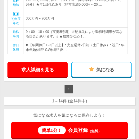
月分）★年1回昇給あり（昨年実績5,000円～20,…
給与
300万円～700万円
初年度
年収
9：00～18：00（実働8時間）※配属先により勤務時間帯が異な
勤務
時間
る場合があります。# ★残業少なめ！…
# 【年間休日123日以上】* 完全週休2日制（土日休み）* 祝日* 年
休日
休暇
末年始休暇* GW休暇* 夏…
求人詳細を見る
気になる
1
1～14件 (全14件中)
気になる求人を気になるに保存しよう！
会員登録
簡単1分！
（無料）