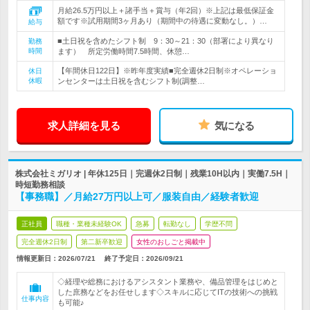
月給26.5万円以上＋諸手当＋賞与（年2回）※上記は最低保証金
額です※試用期間3ヶ月あり（期間中の待遇に変動なし。）…
給与
■土日祝を含めたシフト制 9：30～21：30（部署により異なり
勤務
時間
ます） 所定労働時間7.5時間、休憩…
【年間休日122日】※昨年度実績■完全週休2日制※オペレーショ
休日
休暇
ンセンターは土日祝を含むシフト制(調整…
求人詳細を見る
気になる
株式会社ミガリオ | 年休125日｜完週休2日制｜残業10H以内｜実働7.5H｜
時短勤務相談
【事務職】／月給27万円以上可／服装自由／経験者歓迎
正社員
職種・業種未経験OK
急募
転勤なし
学歴不問
完全週休2日制
第二新卒歓迎
女性のおしごと掲載中
情報更新日：2026/07/21
終了予定日：
2026/09/21
◇経理や総務におけるアシスタント業務や、備品管理をはじめと
した庶務などをお任せします◇スキルに応じてITの技術への挑戦
仕事内容
も可能♪