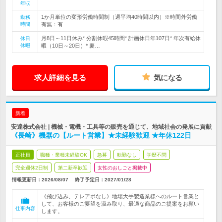
年収
1か月単位の変形労働時間制（週平均40時間以内）※時間外労働
勤務
時間
有無：有
月8日～11日休み* 分割休暇45時間* 計画休日年107日* 年次有給休
休日
休暇
暇（10日～20日）* 慶…
求人詳細を見る
気になる
新着
安達株式会社 | 機械・電機・工具等の販売を通じて、地域社会の発展に貢献
《長崎》機器の【ルート営業】★未経験歓迎 ★年休122日
正社員
職種・業種未経験OK
急募
転勤なし
学歴不問
完全週休2日制
第二新卒歓迎
女性のおしごと掲載中
情報更新日：2026/08/07
終了予定日：
2027/01/28
《飛び込み、テレアポなし》地場大手製造業様へのルート営業と
して、お客様のご要望を汲み取り、最適な商品のご提案をお願い
仕事内容
します。