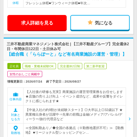
休暇
フレッシュ休暇■ワンウィーク休暇■年次…
求人詳細を見る
気になる
三井不動産商業マネジメント株式会社 | 【三井不動産グループ】完全週休2
日・年間休日122日・土日休み可
【総合職（「ららぽーと」など有名商業施設の運営・管理）】
正社員
職種・業種未経験OK
完全週休2日制
第二新卒歓迎
女性のおしごと掲載中
情報更新日：2026/07/24
終了予定日：
2026/08/27
【入社後の研修も充実】商業施設の運営管理業務をお任せします
★店舗の売り上げ向上・イベント成功など、成果や反響をダイレ
仕事内容
クトに感じられます★
【中途入社の約9割が未経験スタート】◎大卒以上◎32歳以下 ★
異業種出身者が活躍中⇒先輩の前職は金融/メディア/アパレル/デ
対象と
ィーラー/旅行代理店など
なる方
≪全国転勤あり／◆全国の各拠点（※勤務地選択不可）≫ 【勤務
地】 ■リージョナル型ショッピングセン…
勤務地