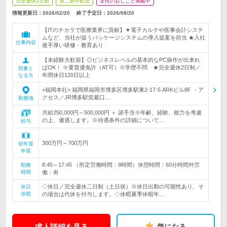
完全週休2日制
第二新卒歓迎
女性のおしごと掲載中
情報更新日：2026/02/20
終了予定日：
2026/08/20
【ITのチカラで医療業界に貢献】▼電子カルテや医事会計システ
ムなど、当社が扱うパッケージシステムの導入提案を担当 ★入社
仕事内容
後手厚い研修・教育あり
【未経験大歓迎】◎ビジネスレベルの基本的なPC操作が出来れ
ばOK！ ※要普通免許（AT可）※学歴不問 ★完全週休2日制／
対象と
年間休日120日以上
なる方
<福岡本社> 福岡県福岡市博多区博多駅東2-17-5 ARKビル8F ・ア
クセス／JR博多駅筑紫口…
勤務地
月給250,000円～500,000円 ＋ 諸手当※年齢、経験、能力を考慮
の上、優遇します。※待遇条件の詳細について…
給与
300万円～700万円
初年度
年収
8:45～17:45 （所定労働時間：8時間）休憩時間：60分時間外労
勤務
時間
働：有
◇休日／完全週休二日制（土日祝）※休日出勤の可能性あり。そ
休日
休暇
の場合は代休を付与します。◇休暇夏季休暇年…
求人詳細を見る
気になる