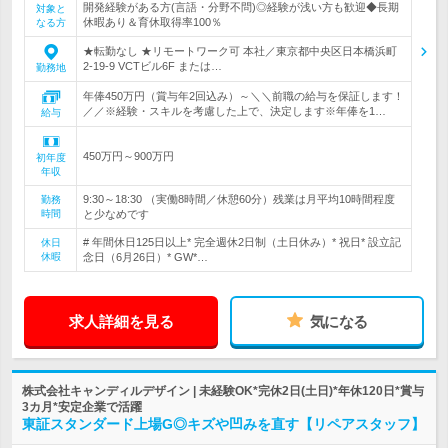
開発経験がある方(言語・分野不問)◎経験が浅い方も歓迎◆長期
対象と
休暇あり＆育休取得率100％
なる方
★転勤なし ★リモートワーク可 本社／東京都中央区日本橋浜町
2-19-9 VCTビル6F または…
勤務地
年俸450万円（賞与年2回込み）～＼＼前職の給与を保証します！
／／※経験・スキルを考慮した上で、決定します※年俸を1…
給与
450万円～900万円
初年度
年収
9:30～18:30 （実働8時間／休憩60分）残業は月平均10時間程度
勤務
時間
と少なめです
# 年間休日125日以上* 完全週休2日制（土日休み）* 祝日* 設立記
休日
休暇
念日（6月26日）* GW*…
求人詳細を見る
気になる
株式会社キャンディルデザイン | 未経験OK*完休2日(土日)*年休120日*賞与
3カ月*安定企業で活躍
東証スタンダード上場G◎キズや凹みを直す【リペアスタッフ】