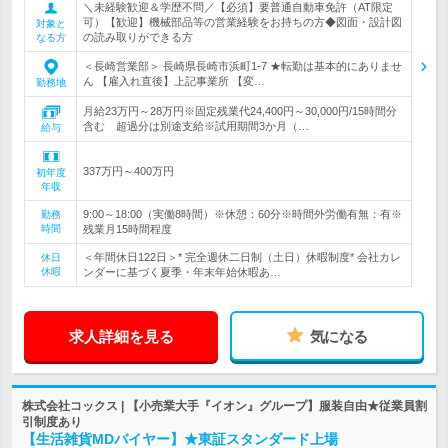
＼未経験歓迎＆学歴不問／【必須】要普通自動車免許（AT限定
可）【歓迎】機械部品等の営業経験をお持ちの方◆図面・設計図
対象と
の読み取りができる方
なる方
＜長崎営業部＞ 長崎県長崎市浜町1-7 ★転勤は基本的にありませ
ん 【雇入れ直後】上記事業所 【変…
勤務地
月給23万円～28万円※固定残業代24,400円～30,000円/15時間分
含む 超過分は別途支給※試用期間3か月（…
給与
337万円～400万円
初年度
年収
9:00～18:00（実働8時間）※休憩：60分※時間外労働有無：有※
勤務
時間
残業月15時間程度
＜年間休日122日＞* 完全週休二日制（土日）休暇制度* 会社カレ
休日
休暇
ンダーに基づく夏季・年末年始休暇あ…
求人詳細を見る
気になる
株式会社コックス | 【小売業大手『イオン』グループ】服装自由★従業員割
引制度あり
【生活雑貨MDバイヤー】★東証スタンダード上場