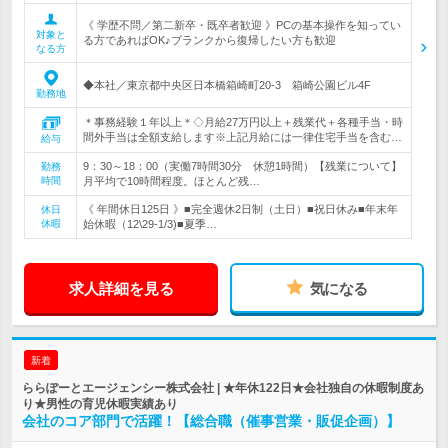
《 学歴不問／第二新卒・既卒者歓迎 》PCの基本操作を知ってい
対象と
る方であればOK♪ブランクから復帰したい方も歓迎
なる方
◆本社／東京都中央区日本橋箱崎町20-3 箱崎公園ビル4F
勤務地
＊事務経験１年以上＊◇月給27万円以上＋残業代＋各種手当・時
間外手当は全額支給します※上記月給には一律住宅手当を含む…
給与
9：30～18：00（実働7時間30分 休憩1時間）【残業について】
勤務
時間
月平均で10時間程度。ほとんど残…
《 年間休日125日 》■完全週休2日制（土日）■祝日休み■年末年
休日
休暇
始休暇（12\29-1/3)■夏季…
求人詳細を見る
気になる
新着
ららぽーとエージェンシー株式会社 | ★年休122日★会社独自の休暇制度あ
り★男性の育児休暇実績あり
会社のコア部門で活躍！【総合職（催事営業・販促企画）】