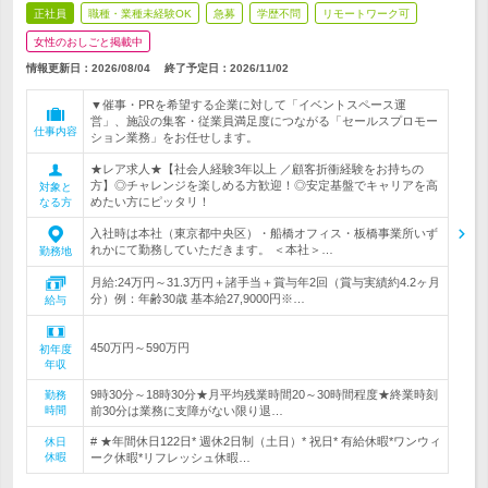
正社員
職種・業種未経験OK
急募
学歴不問
リモートワーク可
女性のおしごと掲載中
情報更新日：2026/08/04
終了予定日：
2026/11/02
▼催事・PRを希望する企業に対して「イベントスペース運
営」、施設の集客・従業員満足度につながる「セールスプロモー
仕事内容
ション業務」をお任せします。
★レア求人★【社会人経験3年以上 ／顧客折衝経験をお持ちの
方】◎チャレンジを楽しめる方歓迎！◎安定基盤でキャリアを高
対象と
めたい方にピッタリ！
なる方
入社時は本社（東京都中央区）・船橋オフィス・板橋事業所いず
れかにて勤務していただきます。 ＜本社＞…
勤務地
月給:24万円～31.3万円＋諸手当＋賞与年2回（賞与実績約4.2ヶ月
分）例：年齢30歳 基本給27,9000円※…
給与
450万円～590万円
初年度
年収
9時30分～18時30分★月平均残業時間20～30時間程度★終業時刻
勤務
時間
前30分は業務に支障がない限り退…
# ★年間休日122日* 週休2日制（土日）* 祝日* 有給休暇*ワンウィ
休日
休暇
ーク休暇*リフレッシュ休暇…