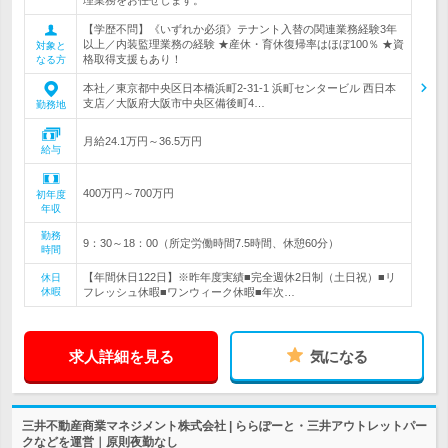
理業務をお任せします。
【学歴不問】《いずれか必須》テナント入替の関連業務経験3年
以上／内装監理業務の経験 ★産休・育休復帰率はほぼ100％ ★資
対象と
格取得支援もあり！
なる方
本社／東京都中央区日本橋浜町2-31-1 浜町センタービル 西日本
支店／大阪府大阪市中央区備後町4…
勤務地
月給24.1万円～36.5万円
給与
400万円～700万円
初年度
年収
勤務
9：30～18：00（所定労働時間7.5時間、休憩60分）
時間
【年間休日122日】※昨年度実績■完全週休2日制（土日祝）■リ
休日
休暇
フレッシュ休暇■ワンウィーク休暇■年次…
求人詳細を見る
気になる
三井不動産商業マネジメント株式会社 | ららぽーと・三井アウトレットパー
クなどを運営｜原則夜勤なし