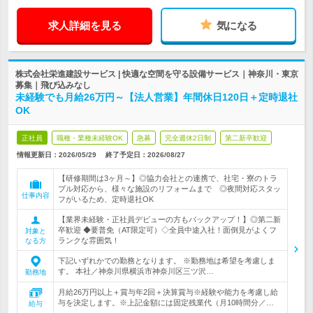
求人詳細を見る
気になる
株式会社栄進建設サービス | 快適な空間を守る設備サービス｜神奈川・東京
募集｜飛び込みなし
未経験でも月給26万円～【法人営業】年間休日120日＋定時退社
OK
正社員
職種・業種未経験OK
急募
完全週休2日制
第二新卒歓迎
情報更新日：2026/05/29
終了予定日：
2026/08/27
【研修期間は3ヶ月～】◎協力会社との連携で、社宅・寮のトラ
ブル対応から、様々な施設のリフォームまで ◎夜間対応スタッ
仕事内容
フがいるため、定時退社OK
【業界未経験・正社員デビューの方もバックアップ！】◎第二新
卒歓迎 ◆要普免（AT限定可）◇全員中途入社！面倒見がよくフ
対象と
ランクな雰囲気！
なる方
下記いずれかでの勤務となります。 ※勤務地は希望を考慮しま
す。 本社／神奈川県横浜市神奈川区三ツ沢…
勤務地
月給26万円以上＋賞与年2回＋決算賞与※経験や能力を考慮し給
与を決定します。※上記金額には固定残業代（月10時間分／…
給与