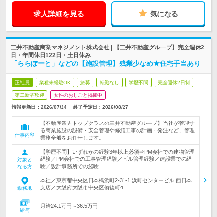
求人詳細を見る
気になる
三井不動産商業マネジメント株式会社 | 【三井不動産グループ】完全週休2
日・年間休日122日・土日休み
「ららぽーと」などの【施設管理】残業少なめ★住宅手当あり
正社員
業種未経験OK
急募
転勤なし
学歴不問
完全週休2日制
第二新卒歓迎
女性のおしごと掲載中
情報更新日：2026/07/24
終了予定日：
2026/08/27
【不動産業界トップクラスの三井不動産グループ】当社が管理す
る商業施設の設備・安全管理や修繕工事の計画・発注など、管理
仕事内容
業務全般をお任せします。
【学歴不問】いずれかの経験3年以上必須⇒PM会社での建物管理
経験／PM会社での工事管理経験／ビル管理経験／建設業での経
対象と
験／設計事務所での経験
なる方
本社／東京都中央区日本橋浜町2-31-1 浜町センタービル 西日本
支店／大阪府大阪市中央区備後町4…
勤務地
月給24.1万円～36.5万円
給与