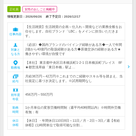
正社員
女性のおしごと掲載中
情報更新日：2026/06/26
終了予定日：
2026/12/17
【生活雑貨】生活雑貨の企画～仕入れ～開発などの業務全般をお
任せします。自社ブランド「LBC」をメインに担当いただきま
仕事内容
す。
《必須》◆国内ブランドのバイイング経験がある方◆一人で年間
2億から40億円の取扱経験がある方◆原価交渉の経験がある方★
対象と
働きやすい環境が自慢です
なる方
【本社】 東京都中央区日本橋浜町1-2-1 日本橋浜町プレイス 8F
★都営浅草線「東日本橋」駅よ…
勤務地
月給38万円～42万円※これまでのご経験やスキル等を踏まえ、当
社規定に基づき決定します。※試用期間なし
給与
456万円～550万円
初年度
年収
1か月単位の変形労働時間制（週平均40時間以内）※時間外労働
勤務
時間
有無：有
【休日】・年間休日110日8日～11日／月・2日～3日／週【有給
休日
休暇
休暇】(1)時間単位で取得可能な分割…