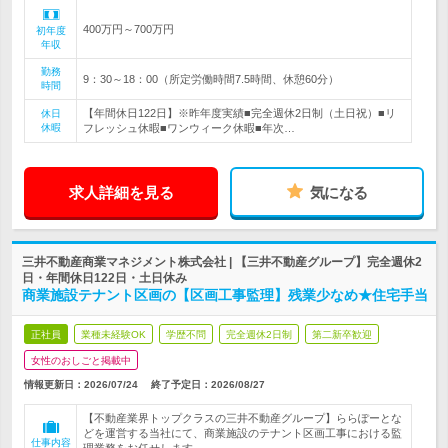
400万円～700万円
初年度
年収
勤務
9：30～18：00（所定労働時間7.5時間、休憩60分）
時間
【年間休日122日】※昨年度実績■完全週休2日制（土日祝）■リ
休日
休暇
フレッシュ休暇■ワンウィーク休暇■年次…
求人詳細を見る
気になる
三井不動産商業マネジメント株式会社 | 【三井不動産グループ】完全週休2
日・年間休日122日・土日休み
商業施設テナント区画の【区画工事監理】残業少なめ★住宅手当
正社員
業種未経験OK
学歴不問
完全週休2日制
第二新卒歓迎
女性のおしごと掲載中
情報更新日：2026/07/24
終了予定日：
2026/08/27
【不動産業界トップクラスの三井不動産グループ】ららぽーとな
どを運営する当社にて、商業施設のテナント区画工事における監
仕事内容