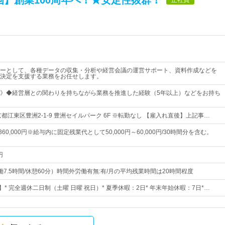
画】創業100周年へ！★安定性抜群！
ーとして、各種データの収集・分析や経営会議の運営サポート、資料作成などを
決定を支援する業務をお任せします。
》◆経営層との関わりを持ちながら業務を推進した経験（5年以上）などをお持ち
都江東区豊洲2-1-9 豊洲セイルパーク 6F ※転勤なし 【雇入れ直後】上記事…
～360,000円※給与内に固定残業代として50,000円～60,000円/30時間分を含む。
円
0（実働7.5時間/休憩60分）時間外労働有無:有/月の平均残業時間は20時間程度
】* 完全週休二日制（土曜 日曜 祝日）* 夏季休暇：2日* 年末年始休暇：7日*…