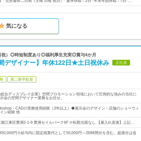
】* 完全週休二日制（土曜 日曜 祝日）* 夏季休暇：2日* 年末年始休暇：7日*…
気になる
土日祝）◎時短制度あり◎福利厚生充実◎賞与4か月
間デザイナー】年休122日★土日祝休み
正社員
制
第二新卒歓迎
の総合ディスプレイ企業》空間プロモーション領域において圧倒的な強みの当社に
示会の空間デザイナー業務をお任せ。
or・Photoshop・CADの実務使用経験（3年以上）◆展示会のデザイン・店舗のショーウィ
イン経験 他
都江東区豊洲2-1-9 豊洲セイルパーク6F ※転勤当面なし 【雇入れ直後】上記…
円～350,000円※給与内に固定残業代として50,000円～/30時間分を含む。超過分は追