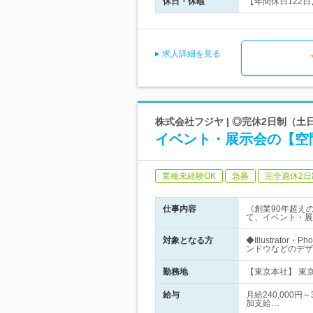
休日・休暇
【年間休日122日
求人詳細を見る
株式会社フジヤ | ◎完休2日制（
イベント・展示会の【空
業種未経験OK
急募
完全週休2日
仕事内容
《創業90年超え
て、イベント・展
対象となる方
◆Illustrat
ンドウなどのデザ
勤務地
【東京本社】 東京
給与
月給240,000
加支給…