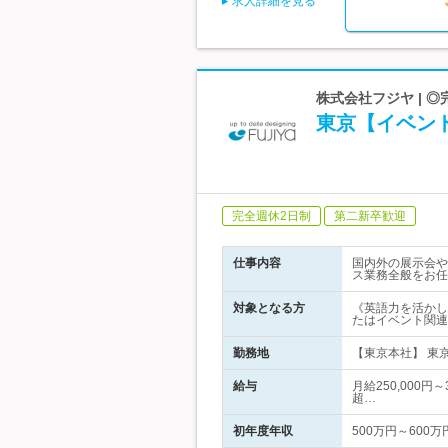
求人詳細を見る
株式会社フジヤ | 
東京【イベント
完全週休2日制
第二新卒歓迎
仕事内容
国内外の展示会や
ス業務全般をお任
対象となる方
《英語力を活かし
たはイベント関連
勤務地
【東京本社】 東京
給与
月給250,000円
超…
初年度年収
500万円～600万