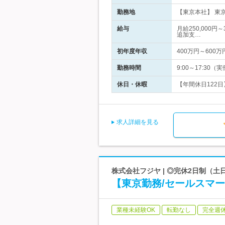
勤務地
【東京本社】 東京
給与
月給250,000
追加支…
初年度年収
400万円～600万
勤務時間
9:00～17:30
休日・休暇
【年間休日122日
求人詳細を見る
株式会社フジヤ | ◎完休2日制（
【東京勤務/セールスマー
業種未経験OK
転勤なし
完全週