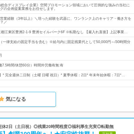
の総合ディスプレイ企業》空間プロモーション領域において圧倒的な強みの当社に
グの企画提案業務をお任せします。
営業経験（3年以上）＼培った経験を武器に、ワンランク上のキャリア・働き方を
？／
都江東区豊洲2-1-9 豊洲セイルパーク6F ※転勤なし 【雇入れ直後】上記事業…
円～（一律支給の固定手当を含む）※給与内に固定残業代として50,000円～/30時間分
円
（実働7.5時間/休憩60分）時間外労働有無:有
】* 完全週休二日制（土曜 日曜 祝日）* 夏季休暇：2日* 年末年始休暇：7日*…
気になる
◎完休2日（土日祝）◎残業20時間程度◎福利厚生充実◎転勤無
正社員