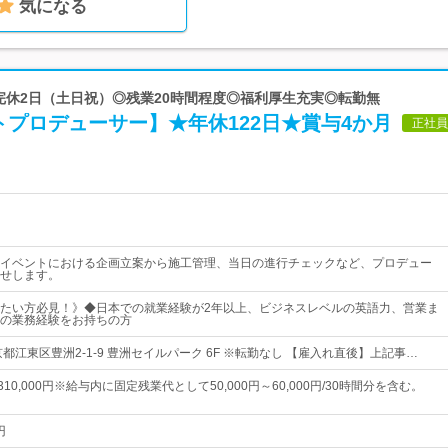
気になる
◎完休2日（土日祝）◎残業20時間程度◎福利厚生充実◎転勤無
プロデューサー】★年休122日★賞与4か月
正社員
イベントにおける企画立案から施工管理、当日の進行チェックなど、プロデュー
せします。
たい方必見！》◆日本での就業経験が2年以上、ビジネスレベルの英語力、営業ま
の業務経験をお持ちの方
都江東区豊洲2-1-9 豊洲セイルパーク 6F ※転勤なし 【雇入れ直後】上記事…
～310,000円※給与内に固定残業代として50,000円～60,000円/30時間分を含む。
円