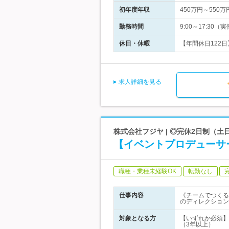
初年度年収
450万円～550万
勤務時間
9:00～17:3
休日・休暇
【年間休日122日
求人詳細を見る
株式会社フジヤ | ◎完休2日制（
【イベントプロデューサ
職種・業種未経験OK
転勤なし
仕事内容
《チームでつくる
のディレクション
対象となる方
【いずれか必須】
（3年以上）