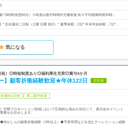
円
0（実働7.5時間/休憩60分）※時差出勤可時間外労働有無:有※平均残業時間30時…
】* 完全週休二日制（土曜 日曜 祝日）* 夏季休暇：2日* 年末年始休暇：7日*…
気になる
土日祝）◎時短制度あり◎福利厚生充実◎賞与4か月
ー】顧客折衝経験歓迎★年休122日
正社員
完全週休2日制
第二新卒歓迎
》空間プロモーション領域において圧倒的な強みの当社にて、展示会やイベント
業務をお任せします。
◆何かしらの顧客折衝経験（3年以上）◆予算管理などを含むディレクション経験