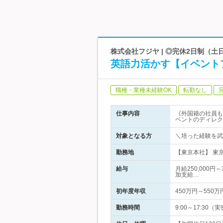
株式会社フジヤ | ◎完休2日制（
英語力活かす【イベント
職種・業種未経験OK
転勤なし
仕事内容
《外国籍の社員も
ベントのディレク
対象となる方
＼培った経験を武
勤務地
【東京本社】 東京
給与
月給250,000
加支給…
初年度年収
450万円～550万
勤務時間
9:00～17:30