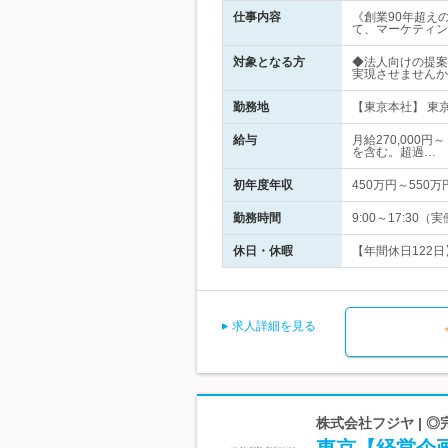
仕事内容
《創業90年超え
て、マーケティン
対象となる方
◆法人向けの提案
実現させませんか
勤務地
【東京本社】 東京
給与
月給270,000
を含む。超過…
初年度年収
450万円～550万
勤務時間
9:00～17:30
休日・休暇
【年間休日122日
求人詳細を見る
株式会社フジヤ | 