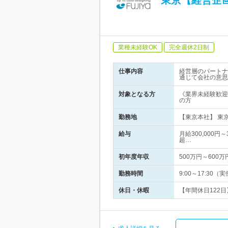
東京【経営企
業種未経験OK
完全週休2日制
仕事内容
経営層のパートナ
通じて会社の意思
対象となる方
《業界未経験歓迎
の方
勤務地
【東京本社】 東京
給与
月給300,000円
超…
初年度年収
500万円～600万
勤務時間
9:00～17:3
休日・休暇
【年間休日122日