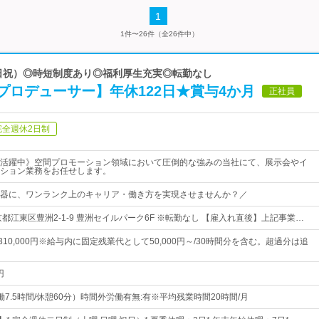
1
1件〜26件（全26件中）
土日祝）◎時短制度あり◎福利厚生充実◎転勤なし
プロデューサー】年休122日★賞与4か月
正社員
完全週休2日制
活躍中》空間プロモーション領域において圧倒的な強みの当社にて、展示会やイ
ション業務をお任せします。
器に、ワンランク上のキャリア・働き方を実現させませんか？／
都江東区豊洲2-1-9 豊洲セイルパーク6F ※転勤なし 【雇入れ直後】上記事業…
円～310,000円※給与内に固定残業代として50,000円～/30時間分を含む。超過分は追
円
（実働7.5時間/休憩60分）時間外労働有無:有※平均残業時間20時間/月