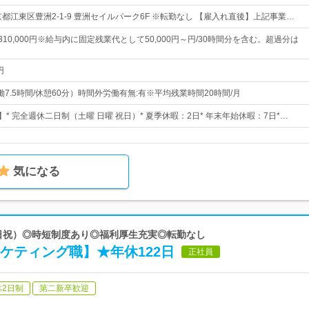
都江東区豊洲2-1-9 豊洲セイルパーク6F ※転勤なし 【雇入れ直後】上記事業…
円～310,000円※給与内に固定残業代として50,000円～円/30時間分を含む。超過分は
円
（実働7.5時間/休憩60分）時間外労働有無:有※平均残業時間20時間/月
】* 完全週休二日制（土曜 日曜 祝日）* 夏季休暇：2日* 年末年始休暇：7日*…
気になる
土日祝）◎時短制度あり◎福利厚生充実◎転勤なし
ケティング職】★年休122日
正社員
休2日制
第二新卒歓迎