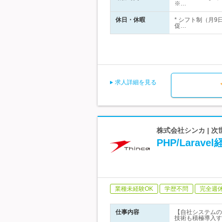
※…
休日・休暇
* シフト制（月
促…
求人詳細を見る
株式会社シンカ |
PHP/Lara
業種未経験OK
学歴不問
完全週
仕事内容
【自社システムの
技術も積極導入す