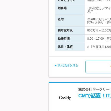
対象となる方
新商品企画・コン
勤務地
【転勤なし／マイ
舟戸…
給与
年俸800万円～
間3ヶ月あり（待
初年度年収
800万円～1100
勤務時間
8:00～17:0
休日・休暇
# 【年間休日12
求人詳細を見る
株式会社ギークリー |
CMで話題！I