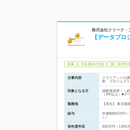
株式会社クリーク・
【データプロジ
急募
完全週休2日制
第二新卒歓
仕事内容
クライアントの課
析、プロジェクト
対象となる方
経験者採用！＜必
（3年以上）■デ
勤務地
【本社】 東京都港
給与
年俸制800万円
し）
初年度年収
800万円～1300