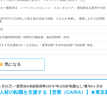
セプト設計の実務経験がある方、マネジメント経験がある方 など
カー通勤OK】 ＜バーミキュラビレッジ スタジオエリア＞ 愛知県名古屋市中川区
1,100万円※12分割した額を毎月支給※経験・スキルを考慮し、優遇します※試用期
遇…
万円
0（所定労働時間8時間）時間外労働有無：無休憩時間：60分
0日】# 完全週休2日（土日休み）* 夏季休暇* 年末年始休暇* GW休暇* 有給…
気になる
 月31万～*産育休&有給取得率100％*年125休*転勤なし*賞与4ヶ月分
T人材の転職を支援する【営業（CA/RA）】★東京