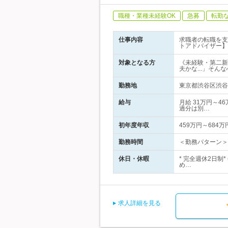
職種・業種未経験OK
急募
転勤
仕事内容
求職者の転職を支
トアドバイザー】
対象となる方
《未経験・第二新
夫かな...」そ
勤務地
東京都渋谷区渋谷1
給与
月給 31万円～4
過分は別…
初年度年収
459万円～684万
勤務時間
＜勤務パターン＞■
休日・休暇
* 完全週休2日
め…
求人詳細を見る