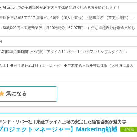
P/Laravelでの実務経験がある方＊主体的に取り組める方を歓迎します！
代田区神田錦町3丁目17 廣瀬ビル10階 【雇入れ直後】上記事業所 【変更の範囲】…
0円～666,000円※固定残業代（月20時間分／67,975円～）含む※超過分は別途支給し
円
ム制標準労働時間1日8時間コアタイム11：00～16：00フレキシブルタイム5：
日以上】◆完全週休2日制（土・日・祝）◆年末年始休暇◆有給休暇（入社時に最大
気になる
アンド・リバー社 | 東証プライム上場の安定した経営基盤が魅力◎
rceプロジェクトマネージャー】Marketing領域
正社員