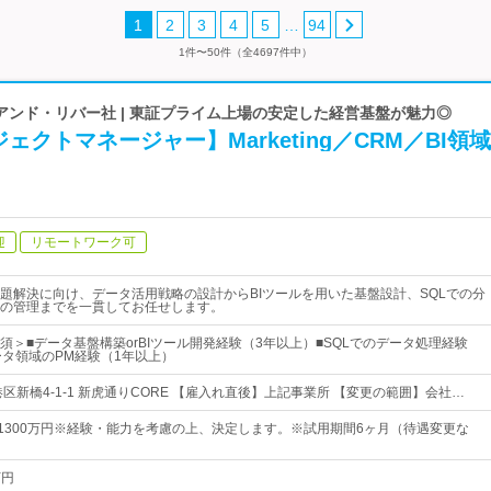
…
1
2
3
4
5
94
1件〜50件（全4697件中）
アンド・リバー社 | 東証プライム上場の安定した経営基盤が魅力◎
ェクトマネージャー】Marketing／CRM／BI領域
迎
リモートワーク可
題解決に向け、データ活用戦略の設計からBIツールを用いた基盤設計、SQLでの分
の管理までを一貫してお任せします。
須＞■データ基盤構築orBIツール開発経験（3年以上）■SQLでのデータ処理経験
ータ領域のPM経験（1年以上）
区新橋4-1-1 新虎通りCORE 【雇入れ直後】上記事業所 【変更の範囲】会社…
～1300万円※経験・能力を考慮の上、決定します。※試用期間6ヶ月（待遇変更な
万円