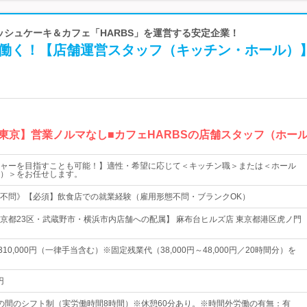
レッシュケーキ＆カフェ「HARBS」を運営する安定企業！
」で働く！【店舗運営スタッフ（キッチン・ホール）
【東京】営業ノルマなし■カフェHARBSの店舗スタッフ（ホー
ャーを目指すことも可能！】適性・希望に応じて＜キッチン職＞または＜ホール
）＞をお任せします。
不問》【必須】飲食店での就業経験（雇用形態不問・ブランクOK）
京都23区・武蔵野市・横浜市内店舗への配属】 麻布台ヒルズ店 東京都港区虎ノ門
～310,000円（一律手当含む）※固定残業代（38,000円～48,000円／20時間分）を
円
0までの間のシフト制（実労働時間8時間）※休憩60分あり。※時間外労働の有無：有