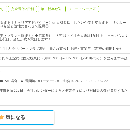
なし
完全週休2日制
第二新卒歓迎
リモートワーク可
援する【キャリアアドバイザー】or 人材を採用したい企業を支援する【リクルー
⇒希望と適性に合わせて配属◎
卒・ブランク歓迎！》◆応募条件：大卒以上／社会人経験1年以上 「自分でも大丈
んな心配は、当社が吹き飛ばします！
-11-8 渋谷パークプラザ3階 【雇入れ直後】上記の事業所 【変更の範囲】会社…
6万円※上記には固定残業代（月80,700円～119,700円／45時間分）を含みます※超
円
CAの場合 #1週間毎のローテーション勤務10:30～19:3013:00～22…
制* 年間休日125日※会社カレンダーによる／事業年度により祝日等の数が変動するた
気になる