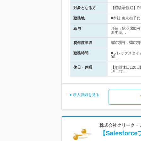
対象となる方
【経験者歓迎】PH
勤務地
■本社 東京都千
給与
月給：500,00
ます※…
初年度年収
600万円～800万
勤務時間
■フレックスタイ
00…
休日・休暇
【年間休日120
10日付…
求人詳細を見る
株式会社クリーク・
【Salesfo