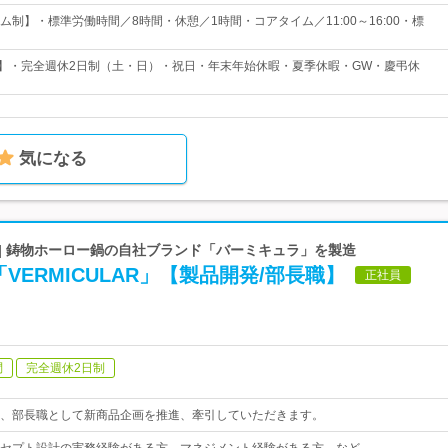
制】・標準労働時間／8時間・休憩／1時間・コアタイム／11:00～16:00・標
日】・完全週休2日制（土・日）・祝日・年末年始休暇・夏季休暇・GW・慶弔休
気になる
| 鋳物ホーロー鍋の自社ブランド「バーミキュラ」を製造
VERMICULAR」【製品開発/部長職】
正社員
問
完全週休2日制
、部長職として新商品企画を推進、牽引していただきます。