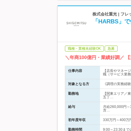
株式会社重光 | フ
「HARBS
職種・業種未経験OK
急募
＼年商100億円・業績好調／ 
仕事内容
【店長やマネージ
職（サービス業務
対象となる方
《調理の実務経験
勤務地
【関東エリア／東
五丁…
給与
月給260,000円
含…
初年度年収
330万円～400万
勤務時間
9:00～23:3