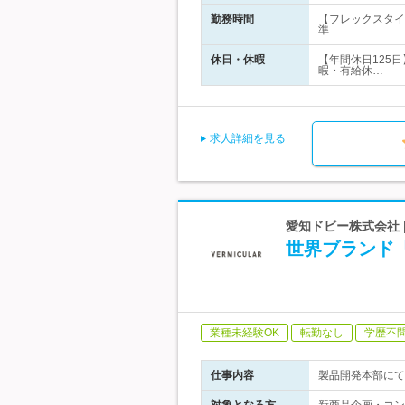
勤務時間
【フレックスタイム
準…
休日・休暇
【年間休日125
暇・有給休…
求人詳細を見る
愛知ドビー株式会社 
世界ブランド「
業種未経験OK
転勤なし
学歴不
仕事内容
製品開発本部にて