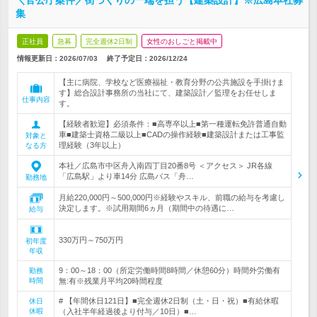
＼官公庁案件／街づくりの一端を担う【建築設計】※広島本社募
集
正社員
急募
完全週休2日制
女性のおしごと掲載中
情報更新日：2026/07/03
終了予定日：
2026/12/24
【主に病院、学校など医療福祉・教育分野の公共施設を手掛けま
す】総合設計事務所の当社にて、建築設計／監理をお任せしま
仕事内容
す。
【経験者歓迎】必須条件：■高専卒以上■第一種運転免許普通自動
車■建築士資格二級以上■CADの操作経験■建築設計または工事監
対象と
理経験（3年以上）
なる方
本社／広島市中区舟入南四丁目20番8号 ＜アクセス＞ JR各線
「広島駅」より車14分 広島バス「舟…
勤務地
月給220,000円～500,000円※経験やスキル、前職の給与を考慮し
決定します。※試用期間6ヵ月（期間中の待遇に…
給与
330万円～750万円
初年度
年収
9：00～18：00（所定労働時間8時間／休憩60分）時間外労働有
勤務
時間
無:有※残業月平均20時間程度
# 【年間休日121日】■完全週休2日制（土・日・祝）■有給休暇
休日
休暇
（入社半年経過後より付与／10日）■…