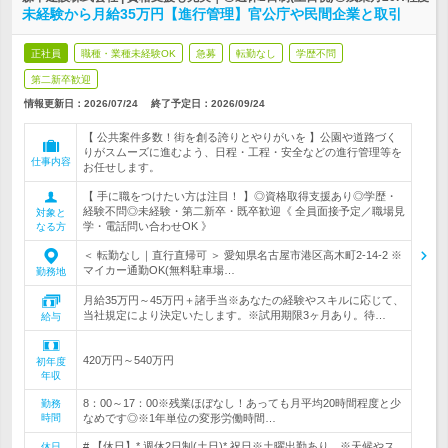
未経験から月給35万円【進行管理】官公庁や民間企業と取引
正社員
職種・業種未経験OK
急募
転勤なし
学歴不問
第二新卒歓迎
情報更新日：2026/07/24
終了予定日：
2026/09/24
【 公共案件多数！街を創る誇りとやりがいを 】公園や道路づく
りがスムーズに進むよう、日程・工程・安全などの進行管理等を
仕事内容
お任せします。
【 手に職をつけたい方は注目！ 】◎資格取得支援あり◎学歴・
経験不問◎未経験・第二新卒・既卒歓迎《 全員面接予定／職場見
対象と
学・電話問い合わせOK 》
なる方
＜ 転勤なし｜直行直帰可 ＞ 愛知県名古屋市港区高木町2-14-2 ※
マイカー通勤OK(無料駐車場…
勤務地
月給35万円～45万円＋諸手当※あなたの経験やスキルに応じて、
当社規定により決定いたします。※試用期限3ヶ月あり。待…
給与
420万円～540万円
初年度
年収
8：00～17：00※残業ほぼなし！あっても月平均20時間程度と少
勤務
時間
なめです◎※1年単位の変形労働時間…
# 【休日】* 週休2日制(土日)* 祝日※土曜出勤あり。※天候やス
休日