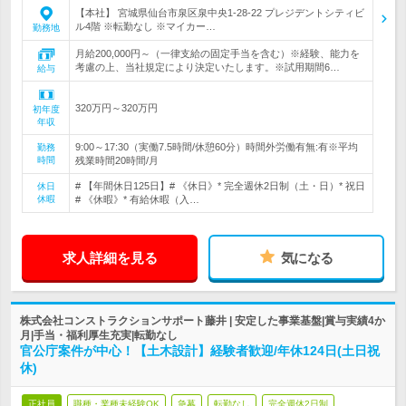
【本社】 宮城県仙台市泉区泉中央1-28-22 プレジデントシティビ
ル4階 ※転勤なし ※マイカー…
勤務地
月給200,000円～（一律支給の固定手当を含む）※経験、能力を
考慮の上、当社規定により決定いたします。※試用期間6…
給与
320万円～320万円
初年度
年収
9:00～17:30（実働7.5時間/休憩60分）時間外労働有無:有※平均
勤務
時間
残業時間20時間/月
# 【年間休日125日】# 《休日》* 完全週休2日制（土・日）* 祝日
休日
休暇
# 《休暇》* 有給休暇（入…
求人詳細を見る
気になる
株式会社コンストラクションサポート藤井 | 安定した事業基盤|賞与実績4か
月|手当・福利厚生充実|転勤なし
官公庁案件が中心！【土木設計】経験者歓迎/年休124日(土日祝
休)
正社員
職種・業種未経験OK
急募
転勤なし
完全週休2日制