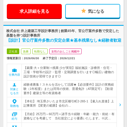
求人詳細を見る
気になる
株式会社 井上建築工学設計事務所 | 創業45年、官公庁案件多数で安定した
基盤を持つ設計事務所
【設計】官公庁案件多数の安定企業★基本残業なし★経験者歓迎
正社員
急募
転勤なし
女性のおしごと掲載中
情報更新日：2026/06/30
終了予定日：
2026/12/21
【裁量:大＋分業制⇒残業:少が実現】福祉施設・診療所・住宅・
工場・学校等の設計・監理・定期調査を行います◎幅広い建物の
仕事内容
設計技術が習得できます◎
経験者募集！スキルを活かして活躍★【必須要件】設計の実務経
験（1年程度）または同等の技術、普通免許（AT限定可）【歓迎
対象と
要件】建築士等の有資格者
なる方
【本社】 埼玉県さいたま市北区櫛引町2-265-1 【雇入れ直後】上
記事業所 【変更の範囲】会社の…
勤務地
【月給】25万円～60万円＋諸手当※経験・年齢・能力・前給・有
資格などを考慮して 当社規定により優遇いたします。※試…
給与