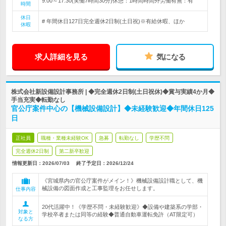
9:00～17:30(実働7時間30分)休憩：1時間時間外労働有無：有
時間
休日
# 年間休日127日完全週休2日制(土日祝)※有給休暇、ほか
休暇
求人詳細を見る
気になる
株式会社新設備設計事務所 | ◆完全週休2日制(土日祝休)◆賞与実績4か月◆
手当充実◆転勤なし
官公庁案件中心の【機械設備設計】◆未経験歓迎◆年間休日125
日
正社員
職種・業種未経験OK
急募
転勤なし
学歴不問
完全週休2日制
第二新卒歓迎
情報更新日：2026/07/03
終了予定日：
2026/12/24
《宮城県内の官公庁案件がメイン！》機械設備設計職として、機
械設備の図面作成と工事監理をお任せします。
仕事内容
20代活躍中！《学歴不問・未経験歓迎》◆設備や建築系の学部・
対象と
学校卒者または同等の経験◆普通自動車運転免許（AT限定可）
なる方