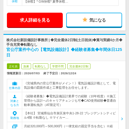
休暇
【休暇】* GW休暇* 夏季休暇…
求人詳細を見る
気になる
株式会社新設備設計事務所 | ◆完全週休2日制(土日祝休)◆賞与実績4か月◆
手当充実◆転勤なし
官公庁案件中心の【電気設備設計】◆経験者募集◆年間休日125
日
正社員
急募
転勤なし
学歴不問
完全週休2日制
情報更新日：2026/07/03
終了予定日：
2026/12/24
《宮城県内の官公庁案件がメイン！》電気設備設計職として、電
気設備の図面作成と工事監理をお任せします。
仕事内容
《経験者募集》◆電気設備設計業界での経験（10年程度）※施工
管理から設計へのキャリアチェンジも可◆CAD使用経験◆普通自
対象と
動車運転免許（AT限定可）
なる方
【本社】 宮城県仙台市泉区泉中央1-28-22 プレジデントシティビ
ル4階 ※転勤なし ※マイカー…
勤務地
月給320,000円～500,000円（一律支給の固定手当を含む）※経