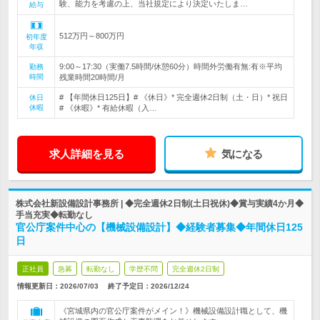
験、能力を考慮の上、当社規定により決定いたしま…
給与
512万円～800万円
初年度
年収
9:00～17:30（実働7.5時間/休憩60分）時間外労働有無:有※平均
勤務
時間
残業時間20時間/月
# 【年間休日125日】# 《休日》* 完全週休2日制（土・日）* 祝日
休日
休暇
# 《休暇》* 有給休暇（入…
求人詳細を見る
気になる
株式会社新設備設計事務所 | ◆完全週休2日制(土日祝休)◆賞与実績4か月◆
手当充実◆転勤なし
官公庁案件中心の【機械設備設計】◆経験者募集◆年間休日125
日
正社員
急募
転勤なし
学歴不問
完全週休2日制
情報更新日：2026/07/03
終了予定日：
2026/12/24
《宮城県内の官公庁案件がメイン！》機械設備設計職として、機