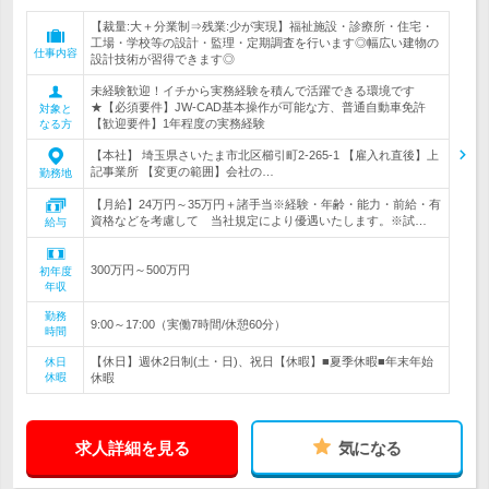
【裁量:大＋分業制⇒残業:少が実現】福祉施設・診療所・住宅・
工場・学校等の設計・監理・定期調査を行います◎幅広い建物の
仕事内容
設計技術が習得できます◎
未経験歓迎！イチから実務経験を積んで活躍できる環境です
★【必須要件】JW-CAD基本操作が可能な方、普通自動車免許
対象と
【歓迎要件】1年程度の実務経験
なる方
【本社】 埼玉県さいたま市北区櫛引町2-265-1 【雇入れ直後】上
記事業所 【変更の範囲】会社の…
勤務地
【月給】24万円～35万円＋諸手当※経験・年齢・能力・前給・有
資格などを考慮して 当社規定により優遇いたします。※試…
給与
300万円～500万円
初年度
年収
勤務
9:00～17:00（実働7時間/休憩60分）
時間
【休日】週休2日制(土・日)、祝日【休暇】■夏季休暇■年末年始
休日
休暇
休暇
求人詳細を見る
気になる