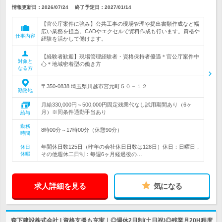
情報更新日：2026/07/24
終了予定日：
2027/01/14
【官公庁案件に強み】公共工事の現場管理や提出書類作成など幅
広い業務を担当。CADやエクセルで資料作成も行います。資格や
仕事内容
経験を活かして働けます。
【経験者歓迎】現場管理経験者・資格保持者優遇＊官公庁案件中
対象と
心＊地域密着型の働き方
なる方
〒350-0838 埼玉県川越市宮元町５０－１２
勤務地
月給330,000円～500,000円固定残業代なし試用期間あり（6ヶ
月）※同条件通勤手当あり
給与
勤務
8時00分～17時00分（休憩90分）
時間
年間休日数125日（昨年の会社休日日数は128日）休日：日曜日，
休日
休暇
その他週休二日制：毎週6ヶ月経過後の…
求人詳細を見る
気になる
森下建設株式会社 | 資格支援も充実｜◎週休2日制(土日祝)◎残業月20H程度