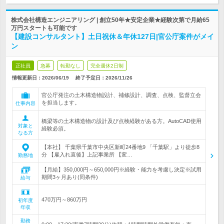
株式会社構造エンジニアリング | 創立50年★安定企業★経験次第で月給65
万円スタートも可能です
【建設コンサルタント】土日祝休＆年休127日|官公庁案件がメイ
ン
正社員
急募
転勤なし
完全週休2日制
情報更新日：2026/06/19
終了予定日：
2026/11/26
官公庁発注の土木構造物設計、補修設計、調査、点検、監督立会
を担当します。
仕事内容
橋梁等の土木構造物の設計及び点検経験がある方。AutoCAD使用
対象と
経験必須。
なる方
【本社】 千葉県千葉市中央区新町24番地9 「千葉駅」より徒歩8
分 【雇入れ直後】上記事業所 【変…
勤務地
【月給】350,000円～650,000円※経験・能力を考慮し決定※試用
期間3ヶ月あり(同条件)
給与
470万円～860万円
初年度
年収
勤務