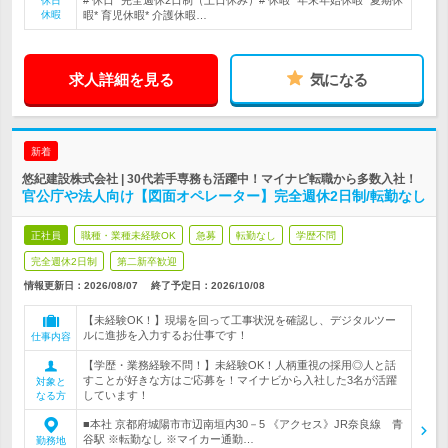
# 休日* 完全週休2日制（土日休み）# 休暇* 年末年始休暇* 夏期休
休日
休暇
暇* 育児休暇* 介護休暇…
求人詳細を見る
気になる
新着
悠紀建設株式会社 | 30代若手専務も活躍中！マイナビ転職から多数入社！
官公庁や法人向け【図面オペレーター】完全週休2日制/転勤なし
正社員
職種・業種未経験OK
急募
転勤なし
学歴不問
完全週休2日制
第二新卒歓迎
情報更新日：2026/08/07
終了予定日：
2026/10/08
【未経験OK！】現場を回って工事状況を確認し、デジタルツー
ルに進捗を入力するお仕事です！
仕事内容
【学歴・業務経験不問！】未経験OK！人柄重視の採用◎人と話
すことが好きな方はご応募を！マイナビから入社した3名が活躍
対象と
しています！
なる方
■本社 京都府城陽市市辺南垣内30－5 《アクセス》JR奈良線 青
谷駅 ※転勤なし ※マイカー通勤…
勤務地