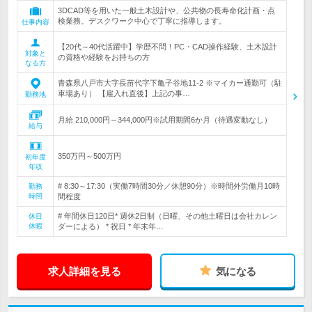
3DCAD等を用いた一般土木設計や、公共物の長寿命化計画・点
検業務。デスクワーク中心で丁寧に指導します。
仕事内容
【20代～40代活躍中】学歴不問！PC・CAD操作経験、土木設計
対象と
の資格や経験をお持ちの方
なる方
青森県八戸市大字長苗代字下亀子谷地11-2 ※マイカー通勤可（駐
車場あり） 【雇入れ直後】上記の事…
勤務地
月給 210,000円～344,000円※試用期間6か月（待遇変動なし）
給与
350万円～500万円
初年度
年収
# 8:30～17:30（実働7時間30分／休憩90分）※時間外労働月10時
勤務
時間
間程度
# 年間休日120日* 週休2日制（日曜、その他土曜日は会社カレン
休日
休暇
ダーによる） * 祝日 * 年末年…
求人詳細を見る
気になる