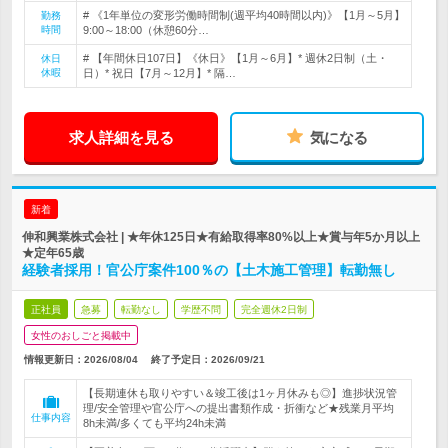
# 《1年単位の変形労働時間制(週平均40時間以内)》【1月～5月】
勤務
時間
9:00～18:00（休憩60分…
# 【年間休日107日】《休日》【1月～6月】* 週休2日制（土・
休日
休暇
日）* 祝日【7月～12月】* 隔…
求人詳細を見る
気になる
新着
伸和興業株式会社 | ★年休125日★有給取得率80%以上★賞与年5か月以上
★定年65歳
経験者採用！官公庁案件100％の【土木施工管理】転勤無し
正社員
急募
転勤なし
学歴不問
完全週休2日制
女性のおしごと掲載中
情報更新日：2026/08/04
終了予定日：
2026/09/21
【長期連休も取りやすい＆竣工後は1ヶ月休みも◎】進捗状況管
理/安全管理や官公庁への提出書類作成・折衝など★残業月平均
仕事内容
8h未満/多くても平均24h未満