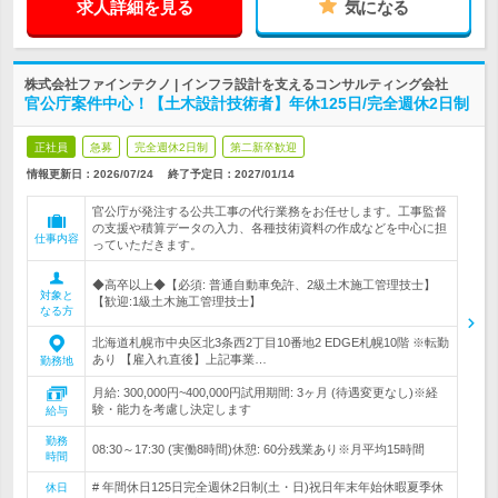
求人詳細を見る
気になる
株式会社ファインテクノ | インフラ設計を支えるコンサルティング会社
官公庁案件中心！【土木設計技術者】年休125日/完全週休2日制
正社員
急募
完全週休2日制
第二新卒歓迎
情報更新日：2026/07/24
終了予定日：
2027/01/14
官公庁が発注する公共工事の代行業務をお任せします。工事監督
の支援や積算データの入力、各種技術資料の作成などを中心に担
仕事内容
っていただきます。
◆高卒以上◆【必須: 普通自動車免許、2級土木施工管理技士】
対象と
【歓迎:1級土木施工管理技士】
なる方
北海道札幌市中央区北3条西2丁目10番地2 EDGE札幌10階 ※転勤
あり 【雇入れ直後】上記事業…
勤務地
月給: 300,000円~400,000円試用期間: 3ヶ月 (待遇変更なし)※経
験・能力を考慮し決定します
給与
勤務
08:30～17:30 (実働8時間)休憩: 60分残業あり※月平均15時間
時間
# 年間休日125日完全週休2日制(土・日)祝日年末年始休暇夏季休
休日