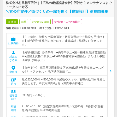
株式会社村田相互設計 | 【広島の老舗設計会社】設計からメンテナンスまで
トータルに対応
＼官公庁案件／街づくりの一端を担う【建築設計】※福岡募集
正社員
急募
完全週休2日制
女性のおしごと掲載中
情報更新日：2026/07/03
終了予定日：
2026/12/24
【主に病院、学校など医療福祉・教育分野の公共施設を手掛けま
す】総合設計事務所の当社にて、建築設計／監理をお任せしま
仕事内容
す。
【経験者歓迎】必須条件：■高専卒以上■第一種運転免許普通自動
車■建築士資格二級以上■CADの操作経験■建築設計または工事監
対象と
理経験（3年以上）
なる方
【九州支社】 福岡県福岡市博多区比恵町2番7号 博多東エースビ
ル4Ｆ ＜アクセス＞ 地下鉄空港線「…
勤務地
月給220,000円～500,000円※経験やスキル、前職の給与を考慮し
決定します。※試用期間6ヵ月（期間中の待遇に…
給与
330万円～750万円
初年度
年収
9：00～18：00（所定労働時間8時間／休憩60分）時間外労働有
勤務
時間
無:有※残業月平均20時間程度