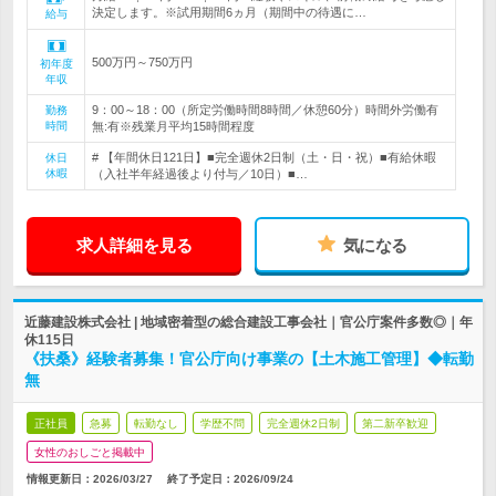
決定します。※試用期間6ヵ月（期間中の待遇に…
給与
500万円～750万円
初年度
年収
9：00～18：00（所定労働時間8時間／休憩60分）時間外労働有
勤務
時間
無:有※残業月平均15時間程度
# 【年間休日121日】■完全週休2日制（土・日・祝）■有給休暇
休日
休暇
（入社半年経過後より付与／10日）■…
求人詳細を見る
気になる
近藤建設株式会社 | 地域密着型の総合建設工事会社｜官公庁案件多数◎｜年
休115日
《扶桑》経験者募集！官公庁向け事業の【土木施工管理】◆転勤
無
正社員
急募
転勤なし
学歴不問
完全週休2日制
第二新卒歓迎
女性のおしごと掲載中
情報更新日：2026/03/27
終了予定日：
2026/09/24