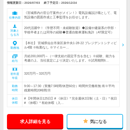
情報更新日：2026/07/03
終了予定日：
2026/12/24
《宮城県内の官公庁案件がメイン！》電気設備設計職として、電
気設備の図面作成と工事監理をお任せします。
仕事内容
20代活躍中！《学歴不問・未経験歓迎》◆設備や建築系の学部・
対象と
学校卒者または同等の経験◆普通自動車運転免許（AT限定可）
なる方
【本社】 宮城県仙台市泉区泉中央1-28-22 プレジデントシティビ
ル4階 ※転勤なし ※マイカー…
勤務地
月給200,000円～（一律支給の固定手当を含む）※経験、能力を
考慮の上、当社規定により決定いたします。※試用期間6…
給与
320万円～320万円
初年度
年収
9:00～17:30（実働7.5時間/休憩60分）時間外労働有無:有※平均
勤務
時間
残業時間20時間/月
# 【年間休日125日】# 《休日》* 完全週休2日制（土・日）* 祝日
休日
休暇
# 《休暇》* 有給休暇（入…
求人詳細を見る
気になる