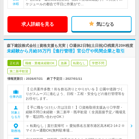
休暇
ケジュールの都合で平日に作業がで…
求人詳細を見る
気になる
森下建設株式会社 | 資格支援も充実｜◎週休2日制(土日祝)◎残業月20H程度
未経験から月給35万円【進行管理】官公庁や民間企業と取引
正社員
職種・業種未経験OK
急募
転勤なし
学歴不問
第二新卒歓迎
情報更新日：2026/07/21
終了予定日：
2027/01/11
【 公共案件多数！街を創る誇りとやりがいを 】公園や道路づく
りがスムーズに進むよう、日程・工程・安全などの進行管理等を
仕事内容
お任せします。
【 手に職をつけたい方は注目！ 】◎資格取得支援あり◎学歴・
経験不問◎未経験・第二新卒・既卒歓迎《 全員面接予定／職場見
対象と
学・電話問い合わせOK 》
なる方
＜ 転勤なし｜直行直帰可 ＞ 愛知県名古屋市港区高木町2-14-2 ※
マイカー通勤OK(無料駐車場…
勤務地