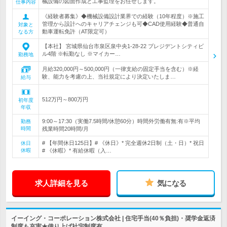
械設備の図面作成と工事監理をお任せします。
仕事内容
《経験者募集》◆機械設備設計業界での経験（10年程度）※施工
管理から設計へのキャリアチェンジも可◆CAD使用経験◆普通自
対象と
動車運転免許（AT限定可）
なる方
【本社】 宮城県仙台市泉区泉中央1-28-22 プレジデントシティビ
ル4階 ※転勤なし ※マイカー…
勤務地
月給320,000円～500,000円（一律支給の固定手当を含む）※経
験、能力を考慮の上、当社規定により決定いたしま…
給与
512万円～800万円
初年度
年収
9:00～17:30（実働7.5時間/休憩60分）時間外労働有無:有※平均
勤務
時間
残業時間20時間/月
# 【年間休日125日】# 《休日》* 完全週休2日制（土・日）* 祝日
休日
休暇
# 《休暇》* 有給休暇（入…
求人詳細を見る
気になる
イーイング・コーポレーション株式会社 | 住宅手当(40％負担)・奨学金返済
制度も充実★借り上げ社宅制度有