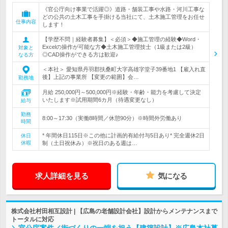
《官公庁向け事業で活躍◎》道路・舗装工事や水路・河川工事な
どの公共の土木工事を手掛ける当社にて、土木施工管理をお任せ
仕事内容
します！
【学歴不問｜経験者募集】＜必須＞◆施工管理の経験◆Word・
Excelの操作が可能な方◆土木施工管理技士（1級または2級）
対象と
◎CAD操作ができる方は歓迎♪
なる方
＜本社＞ 愛知県丹羽郡扶桑町大字高雄字堂子39番地1 【雇入れ直
後】上記の事業所 【変更の範囲】会…
勤務地
月給 250,000円～500,000円※経験・年齢・能力を考慮して決定
いたします※試用期間6カ月（待遇変更なし）
給与
勤務
8:00～17:30（実働8時間／休憩90分）※時間外労働あり
時間
* 年間休日115日※この他に計画的有給付与5日あり* 完全週休2日
休日
休暇
制（土日祝休み）※祝日のある週は…
求人詳細を見る
気になる
株式会社村田相互設計 | 【広島の老舗設計会社】設計からメンテナンスまで
トータルに対応