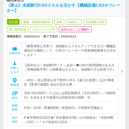
福利厚生◎
《富山》未経験◎CADスキルを活かす【機械設備CADオペレー
ター】
正社員
職種・業種未経験OK
急募
転勤なし
完全週休2日制
第二新卒歓迎
リモートワーク可
女性のおしごと掲載中
情報更新日：2026/04/14
終了予定日：
2026/10/12
《教育体制も充実で、未経験からスキルアップできる◎》機械設
備設計の補助として、CADオペレーターや積算補助業務をお任せ
仕事内容
します！
【高卒以上｜未経験OK！】＜必須＞◆CADの使用経験がある方
対象と
（実務経験不問）◎経験者はもちろん、未経験の方も歓迎です♪
なる方
＜本社＞ 富山県富山市下奥井1-20-6 【雇入れ直後】上記の事業
所 【変更の範囲】会社の定める事…
勤務地
月給 250,000円～※上記には固定残業代（月33,800円～／20時間
分）を含みます※超過分は別途支給※経験・年…
給与
勤務
9:00～18:00（実働8時間／休憩60分）※時間外労働あり
時間
# ★年間休日125日★* 完全週休2日制（土日祝休み）* 有給休暇
休日
休暇
（10日～）* その他会社の定め…