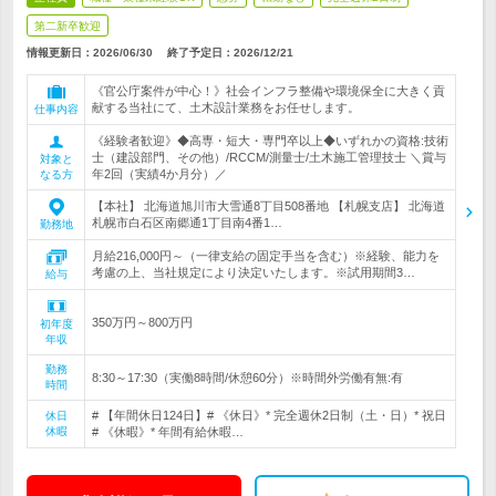
第二新卒歓迎
情報更新日：2026/06/30
終了予定日：
2026/12/21
《官公庁案件が中心！》社会インフラ整備や環境保全に大きく貢
献する当社にて、土木設計業務をお任せします。
仕事内容
《経験者歓迎》◆高専・短大・専門卒以上◆いずれかの資格:技術
士（建設部門、その他）/RCCM/測量士/土木施工管理技士 ＼賞与
対象と
年2回（実績4か月分）／
なる方
【本社】 北海道旭川市大雪通8丁目508番地 【札幌支店】 北海道
札幌市白石区南郷通1丁目南4番1…
勤務地
月給216,000円～（一律支給の固定手当を含む）※経験、能力を
考慮の上、当社規定により決定いたします。※試用期間3…
給与
350万円～800万円
初年度
年収
勤務
8:30～17:30（実働8時間/休憩60分）※時間外労働有無:有
時間
# 【年間休日124日】# 《休日》* 完全週休2日制（土・日）* 祝日
休日
休暇
# 《休暇》* 年間有給休暇…