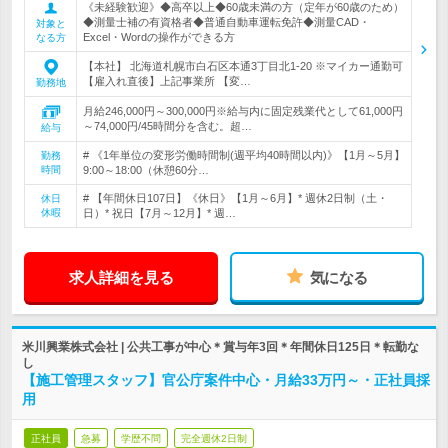
《未経験歓迎》◆高卒以上◆60歳未満の方（定年が60歳のため）
◆測量士補の有資格者◆普通自動車運転免許◆測量CAD・
対象と
Excel・Wordの操作ができる方
なる方
【本社】 北海道札幌市白石区本通3丁目北1-20 ※マイカー通勤可
【雇入れ直後】上記事業所 【変…
勤務地
月給246,000円～300,000円※給与内に固定残業代として61,000円
～74,000円/45時間分を含む。超…
給与
# 《1年単位の変形労働時間制(週平均40時間以内)》【1月～5月】
勤務
時間
9:00～18:00（休憩60分…
# 【年間休日107日】《休日》【1月～6月】* 週休2日制（土・
休日
休暇
日）* 祝日【7月～12月】* 週…
求人詳細を見る
気になる
米川興業株式会社 | 公共工事が中心＊賞与年3回＊年間休日125日＊転勤な
し
【施工管理スタッフ】官公庁案件中心・月給33万円～・正社員採
用
正社員
急募
学歴不問
完全週休2日制