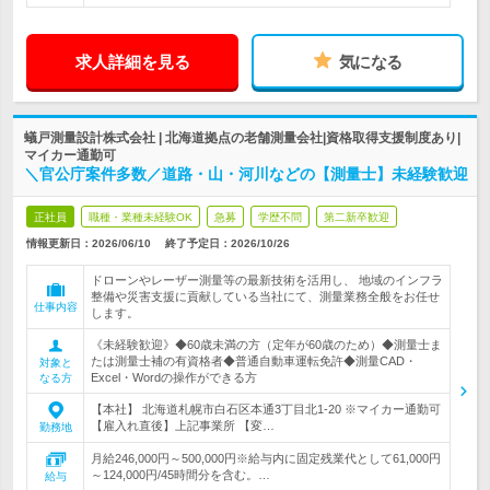
求人詳細を見る
気になる
蟻戸測量設計株式会社 | 北海道拠点の老舗測量会社|資格取得支援制度あり|
マイカー通勤可
＼官公庁案件多数／道路・山・河川などの【測量士】未経験歓迎
正社員
職種・業種未経験OK
急募
学歴不問
第二新卒歓迎
情報更新日：2026/06/10
終了予定日：
2026/10/26
ドローンやレーザー測量等の最新技術を活用し、 地域のインフラ
整備や災害支援に貢献している当社にて、測量業務全般をお任せ
仕事内容
します。
《未経験歓迎》◆60歳未満の方（定年が60歳のため）◆測量士ま
たは測量士補の有資格者◆普通自動車運転免許◆測量CAD・
対象と
Excel・Wordの操作ができる方
なる方
【本社】 北海道札幌市白石区本通3丁目北1-20 ※マイカー通勤可
【雇入れ直後】上記事業所 【変…
勤務地
月給246,000円～500,000円※給与内に固定残業代として61,000円
～124,000円/45時間分を含む。…
給与