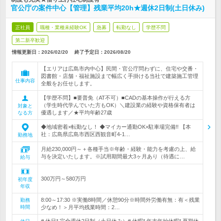
官公庁の案件中心【管理】残業平均20h★週休2日制(土日休み)
正社員
職種・業種未経験OK
急募
転勤なし
学歴不問
第二新卒歓迎
情報更新日：2026/02/20
終了予定日：
2026/08/20
【エリアは広島市内中心】民間・官公庁問わずに、住宅や交番・
図書館・店舗・福祉施設まで幅広く手掛ける当社で建築施工管理
仕事内容
全般をお任せします。
【学歴不問】■要普免（AT不可）■CADの基本操作が行える方
（学生時代学んでいた方もOK）＼建設業の経験や資格保有者は
対象と
優遇します／★平均年齢27歳
なる方
◆地域密着×転勤なし！ ◆マイカー通勤OK×駐車場完備!! 【本
社：広島県広島市西区西観音町4-1…
勤務地
月給230,000円～＋各種手当※年齢・経験・能力を考慮の上、給
与を決定いたします。※試用期間最大3ヶ月あり（待遇に…
給与
300万円～580万円
初年度
年収
8:00～17:30 ※実働8時間／休憩90分※時間外労働有無：有＜残業
勤務
時間
少なめ！＞月平均残業時間：2…