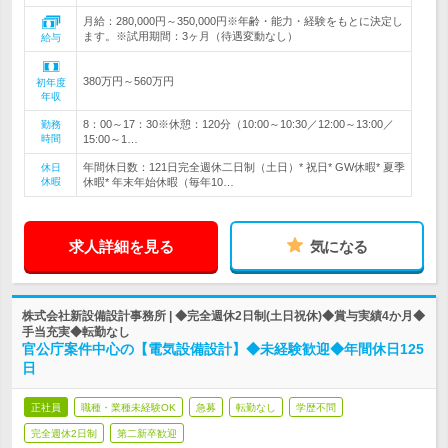
月給：280,000円～350,000円※年齢・能力・経験をもとに決定し
ます。※試用期間：3ヶ月（待遇変動なし）
給与
380万円～560万円
初年度
年収
8：00～17：30※休憩：120分（10:00～10:30／12:00～13:00／
勤務
時間
15:00～1…
年間休日数：121日完全週休二日制（土日）* 祝日* GW休暇* 夏季
休日
休暇
休暇* 年末年始休暇（毎年10…
求人詳細を見る
気になる
株式会社新設備設計事務所 | ◆完全週休2日制(土日祝休)◆賞与実績4か月◆
手当充実◆転勤なし
官公庁案件中心の【電気設備設計】◆未経験歓迎◆年間休日125
日
正社員
職種・業種未経験OK
急募
転勤なし
学歴不問
完全週休2日制
第二新卒歓迎