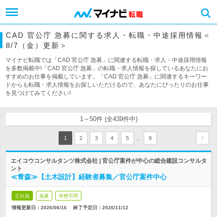
CAD 官公庁 急募に関する求人・転職・中途採用情報＜
8/7（金）更新＞
マイナビ転職では「CAD 官公庁 急募」に関連する転職・求人・中途採用情報
を多数掲載中!「CAD 官公庁 急募」の転職・求人情報を探しているあなたにお
すすめのお仕事を掲載しています。「CAD 官公庁 急募」に関連するキーワー
ドからも転職・求人情報をお探しいただけるので、あなたにぴったりのお仕事
を見つけてみてください!
1～50件 (全439件中)
…
1
2
3
4
5
9
エイコウコンサルタンツ株式会社 | 官公庁案件が中心の総合建設コンサルタ
ント
≪青森≫【土木設計】経験者募集／官公庁案件中心
正社員
急募
学歴不問
情報更新日：2026/06/16
終了予定日：
2026/11/12