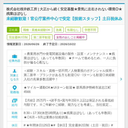
株式会社桜井鉄工所 | 大正から続く安定基盤★景気に左右されない環境◎★
残業ほぼなし
未経験歓迎！官公庁案件中心で安定【技術スタッフ】土日祝休み
正社員
職種・業種未経験OK
急募
転勤なし
学歴不問
完全週休2日制
第二新卒歓迎
女性のおしごと掲載中
情報更新日：2026/06/26
終了予定日：
2026/10/22
＜農業用水門や発電関連設備の製作・設置・メンテナンス＞★残
業ほぼなし（あっても年数回） ★チームで進めるため、一人に負
仕事内容
担が偏る心配なし
＜経験・スキル・資格一切不問／人物重視のポテンシャル採用＞
第二新卒・ブランクがある方も歓迎◎U・Iターンも歓迎◎未経験
対象と
入社の先輩多数活躍中！
なる方
★マイカー通勤OK★UIターン歓迎★ 群馬県伊勢崎市波志江町
4566
勤務地
【月給】25万円～+諸手当+賞与年2回※上記は保証される最低給
与額です。※ご年齢やご経験、能力などを考慮し、当社規定…
給与
8:30～17:30(休憩1時間あり)★残業ほぼなし（あっても年数回）
勤務
時間
★◎6月～9月は業務が比較的落…
# ★年間休日125日★# 【休日】完全週休2日制（土日・祝日）#
休日