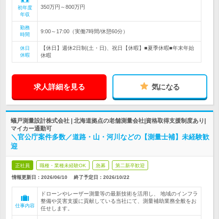
350万円～800万円
初年度
年収
勤務
9:00～17:00（実働7時間/休憩60分）
時間
【休日】週休2日制(土・日)、祝日【休暇】■夏季休暇■年末年始
休日
休暇
休暇
求人詳細を見る
気になる
蟻戸測量設計株式会社 | 北海道拠点の老舗測量会社|資格取得支援制度あり|
マイカー通勤可
＼官公庁案件多数／道路・山・河川などの【測量士補】未経験歓
迎
正社員
職種・業種未経験OK
急募
第二新卒歓迎
情報更新日：2026/06/10
終了予定日：
2026/10/22
ドローンやレーザー測量等の最新技術を活用し、 地域のインフラ
整備や災害支援に貢献している当社にて、測量補助業務全般をお
仕事内容
任せします。