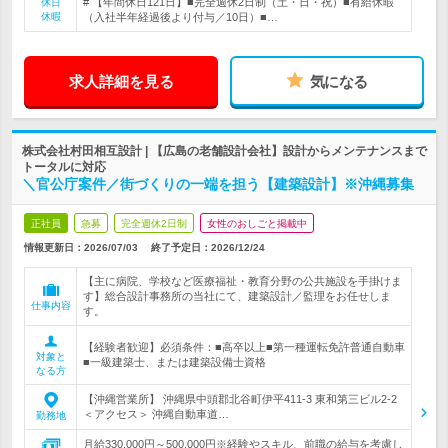
# 【年間休日121日】■完全週休2日制（土・日・祝）■有給休暇
休日
休暇
（入社半年経過後より付与／10日）■…
求人詳細を見る
気になる
株式会社村田相互設計 | 【広島の老舗設計会社】設計からメンテナンスまで
トータルに対応
＼官公庁案件／街づくりの一端を担う【建築設計】※沖縄募集
正社員
急募
完全週休2日制
女性のおしごと掲載中
情報更新日：2026/07/03
終了予定日：
2026/12/24
【主に病院、学校など医療福祉・教育分野の公共施設を手掛けま
す】総合設計事務所の当社にて、建築設計／監理をお任せしま
仕事内容
す。
【経験者歓迎】必須条件：■高卒以上■第一種運転免許普通自動車
対象と
■一級建築士、または建築設備士資格
なる方
【沖縄営業所】 沖縄県中頭郡北谷町伊平411-3 東和第三ビル2-2
＜アクセス＞ 沖縄自動車道…
勤務地
月給330,000円～500,000円※経験やスキル、前職の給与を考慮し