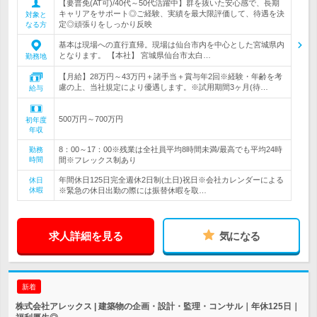
【要普免(AT可)/40代～50代活躍中】群を抜いた安心感で、長期
キャリアをサポート◎ご経験、実績を最大限評価して、待遇を決
対象と
定◎頑張りをしっかり反映
なる方
基本は現場への直行直帰。現場は仙台市内を中心とした宮城県内
となります。 【本社】 宮城県仙台市太白…
勤務地
【月給】28万円～43万円＋諸手当＋賞与年2回※経験・年齢を考
慮の上、当社規定により優遇します。※試用期間3ヶ月(待…
給与
500万円～700万円
初年度
年収
8：00～17：00※残業は全社員平均8時間未満/最高でも平均24時
勤務
時間
間※フレックス制あり
年間休日125日完全週休2日制(土日)祝日※会社カレンダーによる
休日
休暇
※緊急の休日出勤の際には振替休暇を取…
求人詳細を見る
気になる
新着
株式会社アレックス | 建築物の企画・設計・監理・コンサル｜年休125日｜