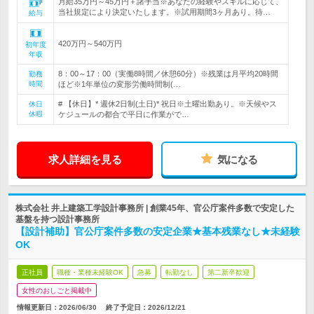
月給35万円～45万円＋諸手当※あなたの経験やスキルに応じて、
当社規定により決定いたします。※試用期間3ヶ月あり。待…
給与
420万円～540万円
初年度
年収
8：00～17：00（実働8時間／休憩60分）※残業は月平均20時間
勤務
時間
ほど※1年単位の変形労働時間制(…
# 【休日】* 週休2日制(土日)* 祝日※土曜出勤あり。※天候やス
休日
休暇
ケジュールの都合で平日に作業がで…
求人詳細を見る
気になる
株式会社 井上建築工学設計事務所 | 創業45年、官公庁案件多数で安定した
基盤を持つ設計事務所
【設計補助】官公庁案件多数の安定企業★基本残業なし★未経験
OK
正社員
職種・業種未経験OK
急募
転勤なし
第二新卒歓迎
女性のおしごと掲載中
情報更新日：2026/06/30
終了予定日：
2026/12/21