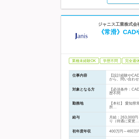
ジャニス工業株式会社
《常滑》CA
業種未経験OK
学歴不問
完全週
仕事内容
【設計経験やCA
から、問い合わせ
対象となる方
【必須条件：CA
歴不問
勤務地
【本社】 愛知県
所…
給与
月給：263,00
り（待遇に変更…
初年度年収
400万円～460万