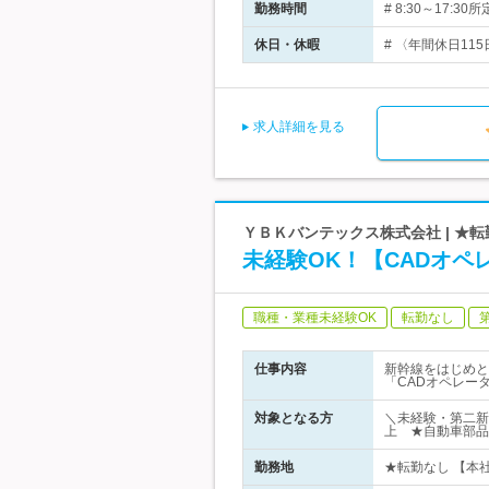
勤務時間
# 8:30～17:
休日・休暇
# 〈年間休日11
求人詳細を見る
ＹＢＫバンテックス株式会社 | ★
未経験OK！【CADオ
職種・業種未経験OK
転勤なし
仕事内容
新幹線をはじめと
「CADオペレー
対象となる方
＼未経験・第二新
上 ★自動車部品
勤務地
★転勤なし 【本