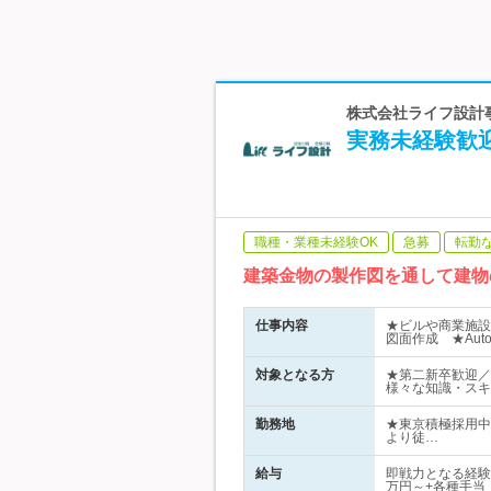
株式会社ライフ設計事
実務未経験歓
職種・業種未経験OK
急募
転勤
建築金物の製作図を通して建物
仕事内容
★ビルや商業施設
図面作成 ★Aut
対象となる方
★第二新卒歓迎／
様々な知識・スキ
勤務地
★東京積極採用中
より徒…
給与
即戦力となる経験
万円～+各種手当