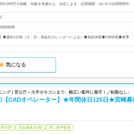
円～350,000円※経験・年齢を考慮の上、決定します。試用期間：3か月※試用期間中
円
働時間8時間
日】◆週休2日制（土・日・他会社カレンダーによる）◆有給休暇◆GW休暇◆夏季
気になる
ング | 官公庁～大手ゼネコンまで、幅広い案件に着手！／転勤なし♪
【CADオペレーター】★年間休日125日★宮崎募
学歴不問
完全週休2日制
第二新卒歓迎