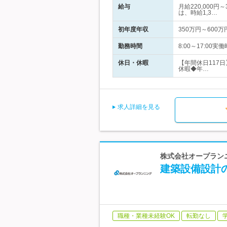
給与
月給220,000
は、時給1,3…
初年度年収
350万円～600万
勤務時間
8:00～17:00実
休日・休暇
【年間休日117
休暇◆年…
求人詳細を見る
株式会社オープランニ
建築設備設計の
職種・業種未経験OK
転勤なし