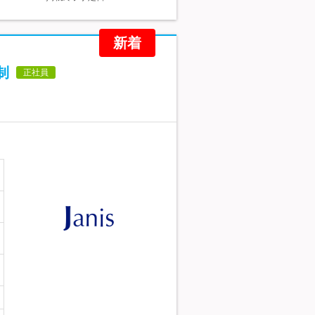
新着
制
正社員