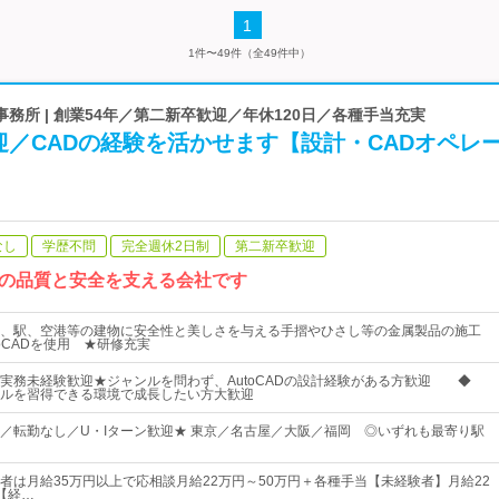
1
1件〜49件（全49件中）
務所 | 創業54年／第二新卒歓迎／年休120日／各種手当充実
迎／CADの経験を活かせます【設計・CADオペレ
なし
学歴不問
完全週休2日制
第二新卒歓迎
の品質と安全を支える会社です
、駅、空港等の建物に安全性と美しさを与える手摺やひさし等の金属製品の施工
oCADを使用 ★研修充実
実務未経験歓迎★ジャンルを問わず、AutoCADの設計経験がある方歓迎 ◆
ルを習得できる環境で成長したい方大歓迎
／転勤なし／U・Iターン歓迎★ 東京／名古屋／大阪／福岡 ◎いずれも最寄り駅
者は月給35万円以上で応相談月給22万円～50万円＋各種手当【未経験者】月給22
【経…