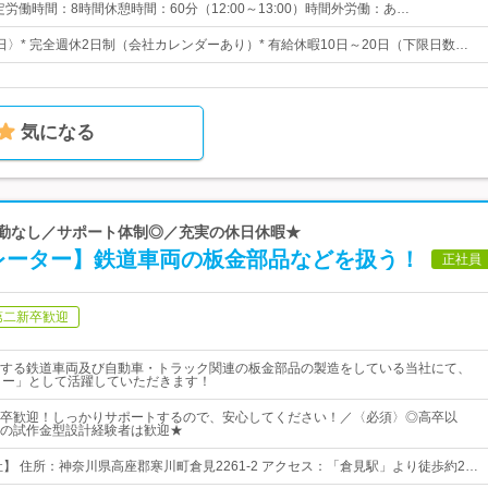
30所定労働時間：8時間休憩時間：60分（12:00～13:00）時間外労働：あ…
5日〉* 完全週休2日制（会社カレンダーあり）* 有給休暇10日～20日（下限日数…
気になる
転勤なし／サポート体制◎／充実の休日休暇★
ペレーター】鉄道車両の板金部品などを扱う！
正社員
第二新卒歓迎
する鉄道車両及び自動車・トラック関連の板金部品の製造をしている当社にて、
ター」として活躍していただきます！
卒歓迎！しっかりサポートするので、安心してください！／〈必須〉◎高卒以
の試作金型設計経験者は歓迎★
社】 住所：神奈川県高座郡寒川町倉見2261-2 アクセス：「倉見駅」より徒歩約2…