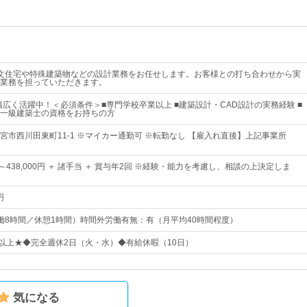
文住宅や特殊建築物などの設計業務をお任せします。お客様との打ち合わせから実
業務を担っていただきます。
で幅広く活躍中！＜必須条件＞■専門学校卒業以上 ■建築設計・CAD設計の実務経験 ■
一級建築士の資格をお持ちの方
宮市西川田東町11-1 ※マイカー通勤可 ※転勤なし 【雇入れ直後】上記事業所
0円～438,000円 ＋ 諸手当 ＋ 賞与年2回 ※経験・能力を考慮し、相談の上決定しま
円
0（実働8時間／休憩1時間）時間外労働有無：有（月平均40時間程度）
日以上★◆完全週休2日（火・水）◆有給休暇（10日）
気になる