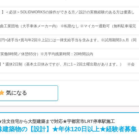
！】＜必須＞SOLIDWORKSの操作ができる方／設計の実務経験のある方は優遇し
曲工業団地（大手車体メーカー内） ※転勤なし ※マイカー通勤可（無料駐車場完
5万円+諸手当+賞与年2回※上記には一律支給手当を含みます。※試用期間3ヵ月（同
0（実働8時間／休憩65分）※月平均残業時間：20時間以内
日】* 週休2日制（基本土日休みですが、月に1～2回土曜出勤があります。） ※会
気になる
 ★注文住宅から大型建築まで対応★宇都宮市LRT停車駅施工
殊建築物の【設計】★年休120日以上★経験者募集