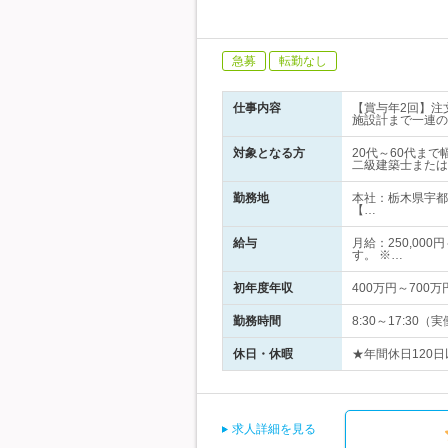
急募
転勤なし
仕事内容
【賞与年2回】注
施設計まで一連の
対象となる方
20代～60代ま
二級建築士または
勤務地
本社：栃木県宇都
【…
給与
月給：250,00
す。 ※…
初年度年収
400万円～700万
勤務時間
8:30～17:3
休日・休暇
★年間休日120
求人詳細を見る