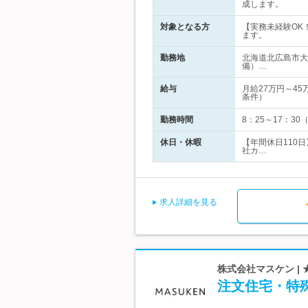
成します。
対象となる方
【実務未経験OK
ます。
勤務地
北海道北広島市大
備）…
給与
月給27万円～4
条件）
勤務時間
8：25～17：3
休日・休暇
【年間休日110
社カ…
求人詳細を見る
株式会社マスケン |
注文住宅・特