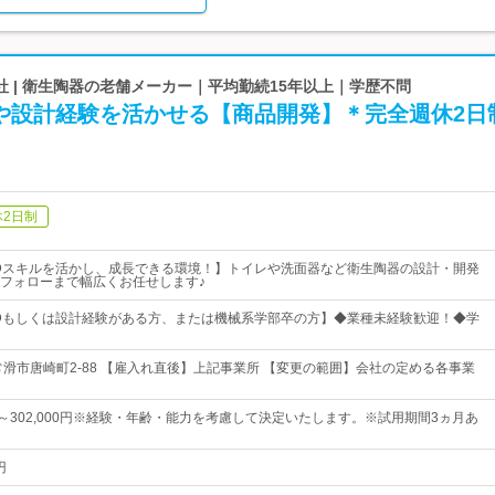
 | 衛生陶器の老舗メーカー｜平均勤続15年以上｜学歴不問
Dや設計経験を活かせる【商品開発】＊完全週休2日
休2日制
Dスキルを活かし、成長できる環境！】トイレや洗面器など衛生陶器の設計・開発
フォローまで幅広くお任せします♪
Dもしくは設計経験がある方、または機械系学部卒の方】◆業種未経験歓迎！◆学
常滑市唐崎町2-88 【雇入れ直後】上記事業所 【変更の範囲】会社の定める各事業
0円～302,000円※経験・年齢・能力を考慮して決定いたします。※試用期間3ヵ月あ
円