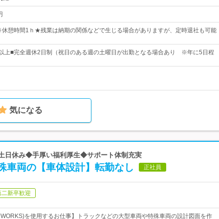
円
00 ※休憩時間1ｈ★残業は納期の関係などで生じる場合がありますが、定時退社も可能
日以上■完全週休2日制（祝日のある週の土曜日が出勤となる場合あり ※年に5日程
気になる
ぼ土日休み◆手厚い福利厚生◆サポート体制充実
殊車両の【車体設計】転勤なし
正社員
第二新卒歓迎
OLIDWORKS)を使用するお仕事】トラックなどの大型車両や特殊車両の設計図面を作