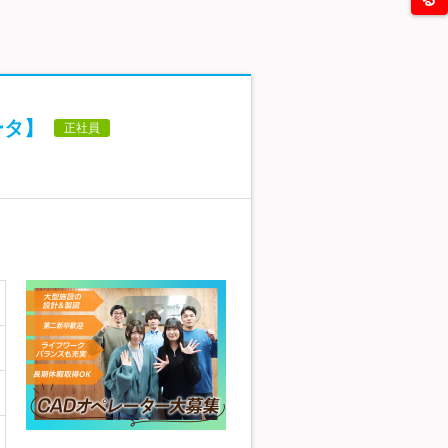
ータ】
正社員