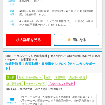
380万円～1000万円
初年度
年収
■8:00～17:00（実働8時間、休憩1時間）■8:30～17:30（実働8時
勤務
時間
間、休憩1時間）※プ…
# ＜年間休日125日以上！＞* 完全週休2日制（土日休み）⇒希望
休日
休暇
があれば平日休みのプロジェクトにも…
求人詳細を見る
気になる
日研トータルソーシング株式会社 | *月2万円ベースUP*年休125日*土日休み
*リモート・在宅案件あり
未経験歓迎！志望動機・履歴書ナシでOK【テクニカルサポー
ト】
正社員
職種・業種未経験OK
急募
学歴不問
完全週休2日制
第二新卒歓迎
リモートワーク可
女性のおしごと掲載中
情報更新日：2026/07/31
終了予定日：
2026/10/29
【マニュアルに沿った業務で安心！受講料0円の自社研修から】
大手メーカーの開発チームで「発売前の新作」等の開発業務を担
仕事内容
うエンジニアをサポート！