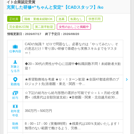
イト企業認定受賞
充実した研修×"ちゃんと安定"【CADスタッフ】/kc
正社員
職種・業種未経験OK
急募
転勤なし
学歴不問
完全週休2日制
第二新卒歓迎
女性のおしごと掲載中
情報更新日：2026/07/17
終了予定日：
2026/08/20
CADの知識？ ゼロで問題なし。必要なのは「やってみたい」そ
の意志だけ！寄り添い研修で基礎から実務スキルまでをマスタ
仕事内容
ー！
◆20～30代の男性が中心に活躍中◆転職回数不問！未経験者大歓
対象と
迎！
なる方
★希望勤務地を考慮 ★Ｕ・Ｉターン歓迎 ★全国47都道府県のプ
ロジェクト先(首都圏・東北・関西・中…
勤務地
☆下記の給与から給与形態の選択が可能です☆＜１＞月給+交通
費+（残業代は全額別途支給）■首都圏・関東・北信越月給30…
給与
350万円～500万円
初年度
年収
8：00～17：00（実働8時間）★残業代は100％支給いたします！
勤務
時間
無理のない範囲で働けるよう、労務…