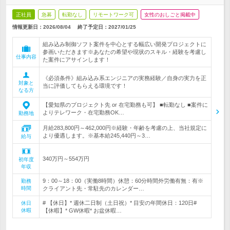
正社員
急募
転勤なし
リモートワーク可
女性のおしごと掲載中
情報更新日：2026/08/04
終了予定日：
2027/01/25
組み込み制御ソフト案件を中心とする幅広い開発プロジェクトに
参画いただきます※あなたの希望や現状のスキル・経験を考慮し
仕事内容
た案件にアサインします！
《必須条件》組み込み系エンジニアの実務経験／自身の実力を正
対象と
当に評価してもらえる環境です！
なる方
【愛知県のプロジェクト先 or 在宅勤務も可】 ■転勤なし ■案件に
よりテレワーク・在宅勤務OK…
勤務地
月給283,800円～462,000円※経験・年齢を考慮の上、当社規定に
より優遇します。※基本給245,440円～3…
給与
340万円～554万円
初年度
年収
9：00～18：00（実働8時間）休憩：60分時間外労働有無：有※
勤務
時間
クライアント先・常駐先のカレンダー…
# 【休日】* 週休二日制（土日祝）* 目安の年間休日：120日#
休日
休暇
【休暇】* GW休暇* お盆休暇…