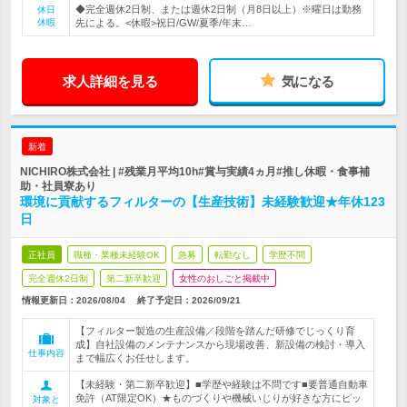
◆完全週休2日制、または週休2日制（月8日以上）※曜日は勤務
休日
休暇
先による。<休暇>祝日/GW/夏季/年末…
求人詳細を見る
気になる
新着
NICHIRO株式会社 | #残業月平均10h#賞与実績4ヵ月#推し休暇・食事補
助・社員寮あり
環境に貢献するフィルターの【生産技術】未経験歓迎★年休123
日
正社員
職種・業種未経験OK
急募
転勤なし
学歴不問
完全週休2日制
第二新卒歓迎
女性のおしごと掲載中
情報更新日：2026/08/04
終了予定日：
2026/09/21
【フィルター製造の生産設備／段階を踏んだ研修でじっくり育
成】自社設備のメンテナンスから現場改善、新設備の検討・導入
仕事内容
まで幅広くお任せします。
【未経験・第二新卒歓迎】■学歴や経験は不問です■要普通自動車
免許（AT限定OK）★ものづくりや機械いじりが好きな方にピッ
対象と