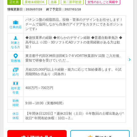
正社員
業種未経験OK
急募
第二新卒歓迎
女性のおしごと掲載中
情報更新日：2026/07/28
終了予定日：
2027/01/18
パチンコ盤の樹脂部品、役物・筐体のデザインをお任せします！
チームで協同しながら自身のアイデアをカタチにできるポジショ
仕事内容
ンです♪
◆遊技業界の経験 ◆何らかのデザイン経験 ◆普通自動車免許 ◆
高卒以上 ☆2D・3Dソフト/CADソフトの使用経験がある方は歓
対象と
迎！
なる方
東京都千代田区神田須田町1-7-8 VORT秋葉原IV 11階 ご入社後、
愛知で研修を受けていただ…
勤務地
月給220,000円以上※経験・能力に応じて加給優遇します。※試
用期間6か月あり（同条件）
給与
400万円～700万円
初年度
年収
勤務
9:00～18:00（実働8時間）
時間
【年間休日120日】* 週休2日制（土日）※年数回の土曜出勤あり*
休日
休暇
祝日* 年間有給休暇：10日～2…