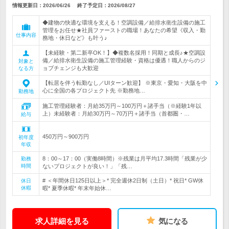
情報更新日：2026/06/26
終了予定日：
2026/08/27
◆建物の快適な環境を支える！空調設備／給排水衛生設備の施工
管理をお任せ★社員ファーストの職場！あなたの希望《収入・勤
仕事内容
務地・休日など》も叶う♪
【未経験・第二新卒OK！】◆複数名採用！同期と成長♪★空調設
備／給排水衛生設備の施工管理経験・資格は優遇！職人からのジ
対象と
ョブチェンジも大歓迎
なる方
【転居を伴う転勤なし／UIターン歓迎】 ※東京・愛知・大阪を中
心に全国の各プロジェクト先 ※勤務地…
勤務地
施工管理経験者：月給35万円～100万円＋諸手当（※経験1年以
上）未経験者：月給30万円～70万円＋諸手当（首都圏・…
給与
450万円～900万円
初年度
年収
8：00～17：00（実働8時間）※残業は月平均17.3時間「残業が少
勤務
時間
ないプロジェクトが良い！」「残…
# ＜年間休日125日以上＞* 完全週休2日制（土日）* 祝日* GW休
休日
休暇
暇* 夏季休暇* 年末年始休…
求人詳細を見る
気になる