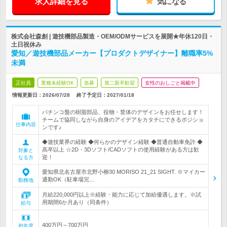
求人詳細を見る
気になる
株式会社森創 | 遊技機部品製造・OEM/ODMサービスを展開★年休120日・
土日祝休み
愛知／遊技機部品メーカー【プロダクトデザイナー】離職率5%
未満
正社員
業種未経験OK
急募
第二新卒歓迎
女性のおしごと掲載中
情報更新日：2026/07/28
終了予定日：
2027/01/18
パチンコ盤の樹脂部品、役物・筐体のデザインをお任せします！
チームで協同しながら自身のアイデアをカタチにできるポジショ
仕事内容
ンです♪
◆遊技業界の経験 ◆何らかのデザイン経験 ◆普通自動車免許 ◆
高卒以上 ☆2D・3Dソフト/CADソフトの使用経験がある方は歓
対象と
迎！
なる方
愛知県北名古屋市北野小柳30 MORISO 21_21 SIGHT. ※マイカー
通勤OK（駐車場完…
勤務地
月給220,000円以上※経験・能力に応じて加給優遇します。※試
用期間6か月あり（同条件）
給与
400万円～700万円
初年度