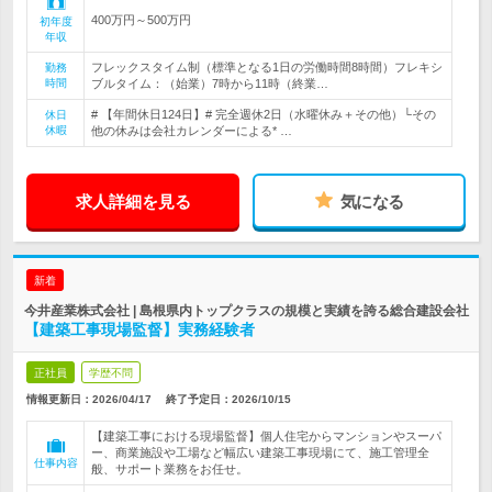
400万円～500万円
初年度
年収
フレックスタイム制（標準となる1日の労働時間8時間）フレキシ
勤務
時間
ブルタイム：（始業）7時から11時（終業…
# 【年間休日124日】# 完全週休2日（水曜休み＋その他）└その
休日
休暇
他の休みは会社カレンダーによる* …
求人詳細を見る
気になる
新着
今井産業株式会社 | 島根県内トップクラスの規模と実績を誇る総合建設会社
【建築工事現場監督】実務経験者
正社員
学歴不問
情報更新日：2026/04/17
終了予定日：
2026/10/15
【建築工事における現場監督】個人住宅からマンションやスーパ
ー、商業施設や工場など幅広い建築工事現場にて、施工管理全
仕事内容
般、サポート業務をお任せ。