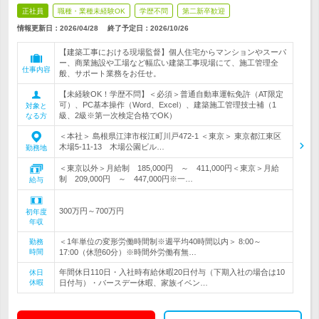
正社員
職種・業種未経験OK
学歴不問
第二新卒歓迎
情報更新日：2026/04/28
終了予定日：
2026/10/26
【建築工事における現場監督】個人住宅からマンションやスーパ
ー、商業施設や工場など幅広い建築工事現場にて、施工管理全
仕事内容
般、サポート業務をお任せ。
【未経験OK！学歴不問】＜必須＞普通自動車運転免許（AT限定
可）、PC基本操作（Word、Excel）、建築施工管理技士補（1
対象と
級、2級※第一次検定合格でOK）
なる方
＜本社＞ 島根県江津市桜江町川戸472-1 ＜東京＞ 東京都江東区
木場5-11-13 木場公園ビル…
勤務地
＜東京以外＞月給制 185,000円 ～ 411,000円＜東京＞月給
制 209,000円 ～ 447,000円※一…
給与
300万円～700万円
初年度
年収
＜1年単位の変形労働時間制※週平均40時間以内＞ 8:00～
勤務
時間
17:00（休憩60分）※時間外労働有無…
年間休日110日・入社時有給休暇20日付与（下期入社の場合は10
休日
休暇
日付与）・バースデー休暇、家族イベン…