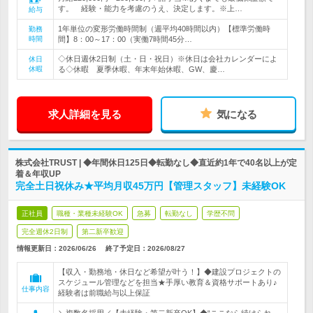
す。 経験・能力を考慮のうえ、決定します。※上…
給与
1年単位の変形労働時間制（週平均40時間以内）【標準労働時
勤務
時間
間】8：00～17：00（実働7時間45分…
◇休日週休2日制（土・日・祝日）※休日は会社カレンダーによ
休日
休暇
る◇休暇 夏季休暇、年末年始休暇、GW、慶…
求人詳細を見る
気になる
株式会社TRUST | ◆年間休日125日◆転勤なし◆直近約1年で40名以上が定
着＆年収UP
完全土日祝休み★平均月収45万円【管理スタッフ】未経験OK
正社員
職種・業種未経験OK
急募
転勤なし
学歴不問
完全週休2日制
第二新卒歓迎
情報更新日：2026/06/26
終了予定日：
2026/08/27
【収入・勤務地・休日など希望が叶う！】◆建設プロジェクトの
スケジュール管理などを担当★手厚い教育＆資格サポートあり♪
仕事内容
経験者は前職給与以上保証
＼複数名採用／【未経験・第二新卒OK】◆“ここなら続けられ