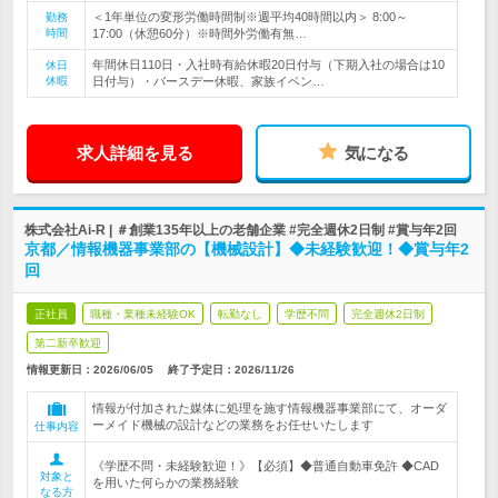
＜1年単位の変形労働時間制※週平均40時間以内＞ 8:00～
勤務
時間
17:00（休憩60分）※時間外労働有無…
年間休日110日・入社時有給休暇20日付与（下期入社の場合は10
休日
休暇
日付与）・バースデー休暇、家族イベン…
求人詳細を見る
気になる
株式会社Ai-R | ＃創業135年以上の老舗企業 #完全週休2日制 #賞与年2回
京都／情報機器事業部の【機械設計】◆未経験歓迎！◆賞与年2
回
正社員
職種・業種未経験OK
転勤なし
学歴不問
完全週休2日制
第二新卒歓迎
情報更新日：2026/06/05
終了予定日：
2026/11/26
情報が付加された媒体に処理を施す情報機器事業部にて、オーダ
ーメイド機械の設計などの業務をお任せいたします
仕事内容
《学歴不問・未経験歓迎！》【必須】◆普通自動車免許 ◆CAD
対象と
を用いた何らかの業務経験
なる方