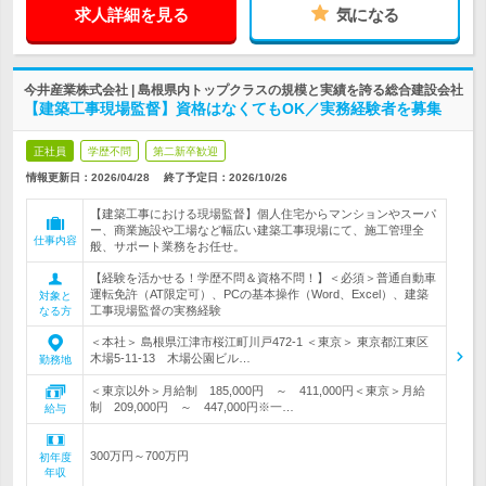
求人詳細を見る
気になる
今井産業株式会社 | 島根県内トップクラスの規模と実績を誇る総合建設会社
【建築工事現場監督】資格はなくてもOK／実務経験者を募集
正社員
学歴不問
第二新卒歓迎
情報更新日：2026/04/28
終了予定日：
2026/10/26
【建築工事における現場監督】個人住宅からマンションやスーパ
ー、商業施設や工場など幅広い建築工事現場にて、施工管理全
仕事内容
般、サポート業務をお任せ。
【経験を活かせる！学歴不問＆資格不問！】＜必須＞普通自動車
運転免許（AT限定可）、PCの基本操作（Word、Excel）、建築
対象と
工事現場監督の実務経験
なる方
＜本社＞ 島根県江津市桜江町川戸472-1 ＜東京＞ 東京都江東区
木場5-11-13 木場公園ビル…
勤務地
＜東京以外＞月給制 185,000円 ～ 411,000円＜東京＞月給
制 209,000円 ～ 447,000円※一…
給与
300万円～700万円
初年度
年収