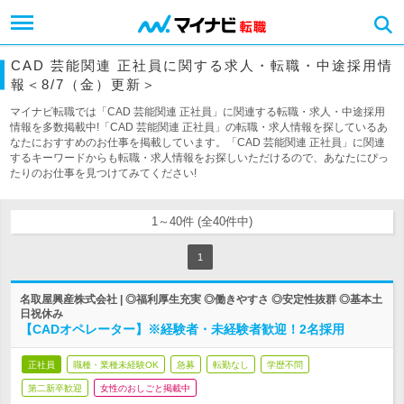
CAD 芸能関連 正社員に関する求人・転職・中途採用情
報＜8/7（金）更新＞
マイナビ転職では「CAD 芸能関連 正社員」に関連する転職・求人・中途採用
情報を多数掲載中!「CAD 芸能関連 正社員」の転職・求人情報を探しているあ
なたにおすすめのお仕事を掲載しています。「CAD 芸能関連 正社員」に関連
するキーワードからも転職・求人情報をお探しいただけるので、あなたにぴっ
たりのお仕事を見つけてみてください!
1～40件 (全40件中)
1
名取屋興産株式会社 | ◎福利厚生充実 ◎働きやすさ ◎安定性抜群 ◎基本土
日祝休み
【CADオペレーター】※経験者・未経験者歓迎！2名採用
正社員
職種・業種未経験OK
急募
転勤なし
学歴不問
第二新卒歓迎
女性のおしごと掲載中