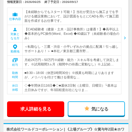
情報更新日：2026/06/25
終了予定日：
2026/09/17
【未経験からでもスタート可能！】当社が受注から施工までを手
がける建設業務において、設計図面をもとにCADを用いて施工図
仕事内容
面を作成するお仕事です。
【CAD経験者（建築・土木・設計事務所）は優遇！】◆高卒以上
◆基本的なPC操作(Word、Excel) ◆40歳以下（未経験者の場合の
対象と
み）
なる方
＜転勤なし・三鷹・渋谷・小平いずれかの拠点に配属！引っ越し
サポートあり！＞ ■本社／東京都三鷹市野…
勤務地
月給24万円～50万円※経験・能力・スキル等を考慮して決定しま
す。※試用期間3ヵ月（期間中の待遇に変動なし）※上記給…
給与
■8:30～18:00（休憩1時間30分）※残業も時期によりあります
勤務
時間
が、メリハリを付けて働ける環境な…
◇◆年間休日116日◆◇■週休2日制（土曜日、日曜日）└基本は
休日
休暇
土日休みですが、年3回程度出社になりま…
求人詳細を見る
気になる
株式会社ワールドコーポレーション | 《上場グループ》☆賞与年2回★ホワ