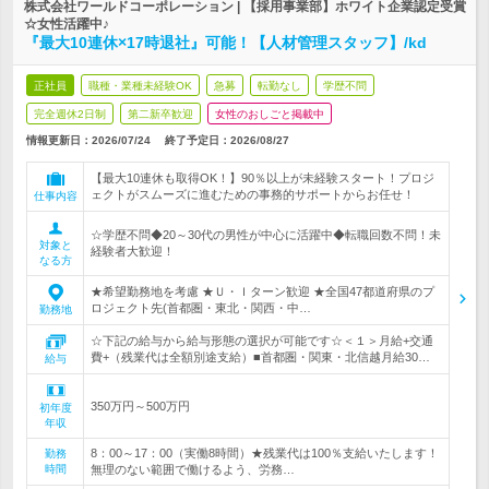
株式会社ワールドコーポレーション | 【採用事業部】ホワイト企業認定受賞
☆女性活躍中♪
『最大10連休×17時退社』可能！【人材管理スタッフ】/kd
正社員
職種・業種未経験OK
急募
転勤なし
学歴不問
完全週休2日制
第二新卒歓迎
女性のおしごと掲載中
情報更新日：2026/07/24
終了予定日：
2026/08/27
【最大10連休も取得OK！】90％以上が未経験スタート！プロジ
ェクトがスムーズに進むための事務的サポートからお任せ！
仕事内容
☆学歴不問◆20～30代の男性が中心に活躍中◆転職回数不問！未
対象と
経験者大歓迎！
なる方
★希望勤務地を考慮 ★Ｕ・Ｉターン歓迎 ★全国47都道府県のプ
ロジェクト先(首都圏・東北・関西・中…
勤務地
☆下記の給与から給与形態の選択が可能です☆＜１＞月給+交通
費+（残業代は全額別途支給）■首都圏・関東・北信越月給30…
給与
350万円～500万円
初年度
年収
8：00～17：00（実働8時間）★残業代は100％支給いたします！
勤務
時間
無理のない範囲で働けるよう、労務…