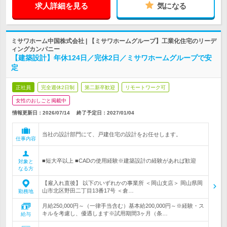
求人詳細を見る
気になる
ミサワホーム中国株式会社 | 【ミサワホームグループ】工業化住宅のリーデ
ィングカンパニー
【建築設計】年休124日／完休2日／ミサワホームグループで安
定
正社員
完全週休2日制
第二新卒歓迎
リモートワーク可
女性のおしごと掲載中
情報更新日：2026/07/14
終了予定日：
2027/01/04
当社の設計部門にて、戸建住宅の設計をお任せします。
仕事内容
■短大卒以上 ■CADの使用経験※建築設計の経験があれば歓迎
対象と
なる方
【雇入れ直後】 以下のいずれかの事業所 ＜岡山支店＞ 岡山県岡
山市北区野田二丁目13番17号 ＜倉…
勤務地
月給250,000円～（一律手当含む）基本給200,000円～※経験・ス
キルを考慮し、優遇します※試用期間3ヶ月（条…
給与