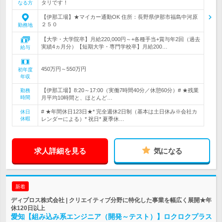
タリです！
なる方
【伊那工場】★マイカー通勤OK 住所：長野県伊那市福島中河原
２５０
勤務地
【大学・大学院卒】月給220,000円～+各種手当+賞与年2回（過去
実績4ヵ月分）【短期大学・専門学校卒】月給200…
給与
450万円～550万円
初年度
年収
【伊那工場】8:20～17:00（実働7時間40分／休憩60分）# ★残業
勤務
時間
月平均10時間と、ほとんど…
# ★年間休日123日★* 完全週休2日制（基本は土日休み※会社カ
休日
休暇
レンダーによる）* 祝日* 夏季休…
求人詳細を見る
気になる
新着
ディプロス株式会社 | クリエイティブ分野に特化した事業を幅広く展開★年
休120日以上
愛知【組み込み系エンジニア（開発～テスト）】ロクロクプラス