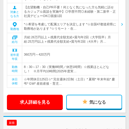
【志望動機・自己PR不要！何となく気になった方も気軽に話せ
るカジュアル面談を実施中】◎学歴不問◎未経験・第二新卒・正
対象と
社員デビューOK◎面接1回
なる方
*☆希望を考慮して配属エリアを決定します *☆全国47都道府県に
勤務地があります *☆リモート・在…
勤務地
月給:26万円以上＋残業代全額支給+賞与年2回（大学院卒）月
給:25万円以上＋残業代全額支給+賞与年2回（4大卒）月…
給与
360万円～420万円
初年度
年収
8：30～17：30（実働8時間／休憩1時間）☆残業ほとんどな
勤務
時間
し！ ※月平均10時間(2025年度実…
☆年間休日125日☆* 完全週休2日制（土日）* 夏期* 年末年始* 慶
休日
休暇
弔* GW* 産前産後・育児…
求人詳細を見る
気になる
新着