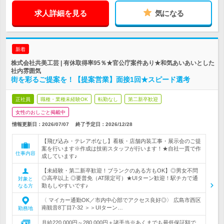
求人詳細を見る
気になる
新着
株式会社共美工芸 | 有休取得率95％★官公庁案件あり★和気あいあいとした
社内雰囲気
街を彩るご提案を！【提案営業】面接1回★スピード選考
正社員
職種・業種未経験OK
転勤なし
第二新卒歓迎
女性のおしごと掲載中
情報更新日：2026/07/07
終了予定日：
2026/12/28
【飛び込み・テレアポなし】看板・店舗内装工事・展示会のご提
案を行います※作成は技術スタッフが行います！★自社一貫で作
仕事内容
成しています♪
【未経験・第二新卒歓迎！ブランクのある方もOK】◎男女不問
◎高卒以上 ◎要普免（AT限定可）★UIターン歓迎！駅チカで通
対象と
勤もしやすいです♪
なる方
〈 マイカー通勤OK／市内中心部でアクセス良好◎〉 広島市西区
南観音8丁目7-32 ＞＞UIターン…
勤務地
月給220,000円～280,000円＋諸手当※あくまでも最低保証額で