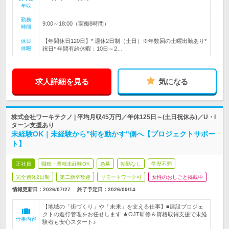
年収
勤務
9:00～18:00（実働8時間）
時間
【年間休日120日】* 週休2日制（土日）※年数回の土曜出勤あり*
休日
休暇
祝日* 年間有給休暇：10日～2…
求人詳細を見る
気になる
株式会社ワーキテクノ | 平均月収45万円／年休125日～(土日祝休み)／U・I
ターン支援あり
未経験OK｜未経験から"街を動かす"側へ【プロジェクトサポー
ト】
正社員
職種・業種未経験OK
急募
転勤なし
学歴不問
完全週休2日制
第二新卒歓迎
リモートワーク可
女性のおしごと掲載中
情報更新日：2026/07/27
終了予定日：
2026/09/14
【地域の「街づくり」や「未来」を支える仕事】■建設プロジェ
クトの進行管理をお任せします ★OJT研修＆資格取得支援で未経
仕事内容
験者も安心スタート♪