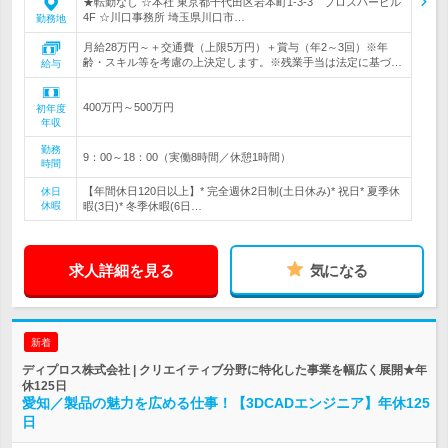
★転勤なし ☆本社 東京都千代田区岩本町1-3-3 プロスパービル
4F ☆川口事務所 埼玉県川口市…
勤務地
月給28万円～＋交通費（上限5万円）＋賞与（年2～3回）※年
齢・スキル等を考慮の上決定します。※残業手当は法定に基づ…
給与
400万円～500万円
初年度
年収
勤務
9：00～18：00（実働8時間／休憩1時間）
時間
【年間休日120日以上】* 完全週休2日制(土日休み)* 祝日* 夏季休
休日
休暇
暇(3日)* 冬季休暇(6日…
求人詳細を見る
気になる
新着
ディプロス株式会社 | クリエイティブ分野に特化した事業を幅広く展開★年
休125日
愛知／製品の魅力を広める仕事！【3DCADエンジニア】年休125
日