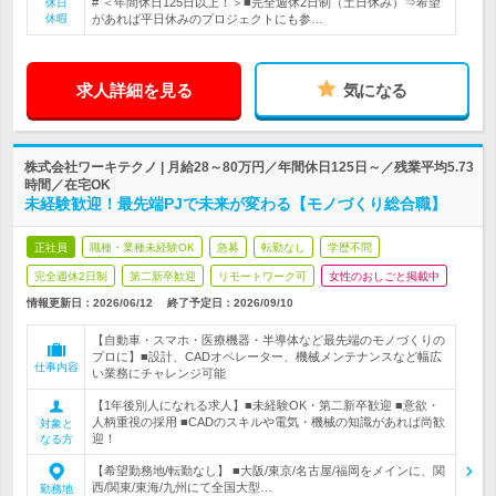
# ＜年間休日125日以上！＞■完全週休2日制（土日休み）⇒希望
休日
休暇
があれば平日休みのプロジェクトにも参…
求人詳細を見る
気になる
株式会社ワーキテクノ | 月給28～80万円／年間休日125日～／残業平均5.73
時間／在宅OK
未経験歓迎！最先端PJで未来が変わる【モノづくり総合職】
正社員
職種・業種未経験OK
急募
転勤なし
学歴不問
完全週休2日制
第二新卒歓迎
リモートワーク可
女性のおしごと掲載中
情報更新日：2026/06/12
終了予定日：
2026/09/10
【自動車・スマホ・医療機器・半導体など最先端のモノづくりの
プロに】■設計、CADオペレーター、機械メンテナンスなど幅広
仕事内容
い業務にチャレンジ可能
【1年後別人になれる求人】■未経験OK・第二新卒歓迎 ■意欲・
人柄重視の採用 ■CADのスキルや電気・機械の知識があれば尚歓
対象と
迎！
なる方
【希望勤務地/転勤なし】 ■大阪/東京/名古屋/福岡をメインに、関
西/関東/東海/九州にて全国大型…
勤務地