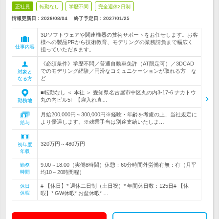
正社員
転勤なし
学歴不問
完全週休2日制
情報更新日：2026/08/04
終了予定日：
2027/01/25
3Dソフトウェアや関連機器の技術サポートをお任せします。お客
様への製品PRから技術教育、モデリングの業務請負まで幅広く
仕事内容
担っていただきます。
《必須条件》学歴不問／普通自動車免許（AT限定可）／3DCAD
でのモデリング経験／円滑なコミュニケーションが取れる方 な
対象と
ど
なる方
■転勤なし ＜ 本社 ＞ 愛知県名古屋市中区丸の内3-17-6 ナカトウ
丸の内ビル5F 【雇入れ直…
勤務地
月給200,000円～300,000円※経験・年齢を考慮の上、当社規定に
より優遇します。※残業手当は別途支給いたしま…
給与
320万円～480万円
初年度
年収
9:00～18:00（実働8時間）休憩：60分時間外労働有無：有（月平
勤務
時間
均10～20時間程）
# 【休日】* 週休二日制（土日祝）* 年間休日数：125日# 【休
休日
休暇
暇】* GW休暇* お盆休暇* …