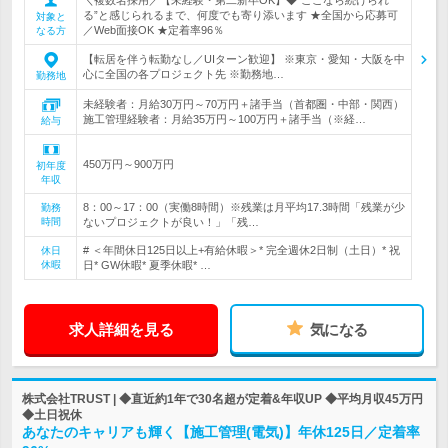
る”と感じられるまで、何度でも寄り添います ★全国から応募可
対象と
／Web面接OK ★定着率96％
なる方
【転居を伴う転勤なし／UIターン歓迎】 ※東京・愛知・大阪を中
心に全国の各プロジェクト先 ※勤務地…
勤務地
未経験者：月給30万円～70万円＋諸手当（首都圏・中部・関西）
施工管理経験者：月給35万円～100万円＋諸手当（※経…
給与
450万円～900万円
初年度
年収
8：00～17：00（実働8時間）※残業は月平均17.3時間「残業が少
勤務
時間
ないプロジェクトが良い！」「残…
# ＜年間休日125日以上+有給休暇＞* 完全週休2日制（土日）* 祝
休日
休暇
日* GW休暇* 夏季休暇* …
求人詳細を見る
気になる
株式会社TRUST | ◆直近約1年で30名超が定着&年収UP ◆平均月収45万円
◆土日祝休
あなたのキャリアも輝く【施工管理(電気)】年休125日／定着率