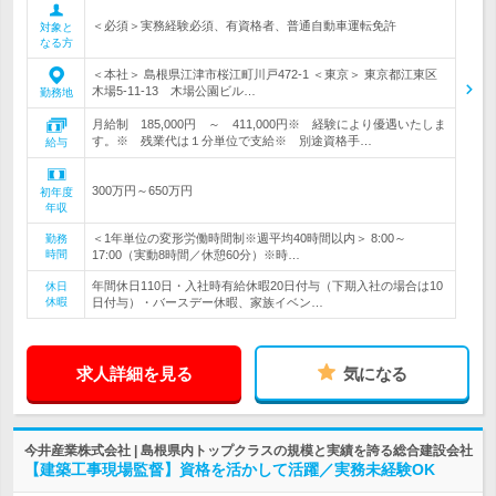
＜必須＞実務経験必須、有資格者、普通自動車運転免許
対象と
なる方
＜本社＞ 島根県江津市桜江町川戸472-1 ＜東京＞ 東京都江東区
木場5-11-13 木場公園ビル…
勤務地
月給制 185,000円 ～ 411,000円※ 経験により優遇いたしま
す。※ 残業代は１分単位で支給※ 別途資格手…
給与
300万円～650万円
初年度
年収
＜1年単位の変形労働時間制※週平均40時間以内＞ 8:00～
勤務
時間
17:00（実動8時間／休憩60分）※時…
年間休日110日・入社時有給休暇20日付与（下期入社の場合は10
休日
休暇
日付与）・バースデー休暇、家族イベン…
求人詳細を見る
気になる
今井産業株式会社 | 島根県内トップクラスの規模と実績を誇る総合建設会社
【建築工事現場監督】資格を活かして活躍／実務未経験OK