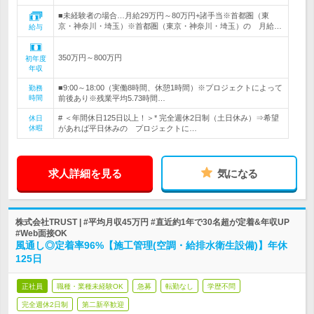
■未経験者の場合…月給29万円～80万円+諸手当※首都圏（東
京・神奈川・埼玉）※首都圏（東京・神奈川・埼玉）の 月給…
給与
350万円～800万円
初年度
年収
■9:00～18:00（実働8時間、休憩1時間）※プロジェクトによって
勤務
時間
前後あり※残業平均5.73時間…
# ＜年間休日125日以上！＞* 完全週休2日制（土日休み）⇒希望
休日
休暇
があれば平日休みの プロジェクトに…
求人詳細を見る
気になる
株式会社TRUST | #平均月収45万円 #直近約1年で30名超が定着&年収UP
#Web面接OK
風通し◎定着率96%【施工管理(空調・給排水衛生設備)】年休
125日
正社員
職種・業種未経験OK
急募
転勤なし
学歴不問
完全週休2日制
第二新卒歓迎