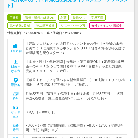
ト】
正社員
職種・業種未経験OK
急募
転勤なし
学歴不問
完全週休2日制
第二新卒歓迎
リモートワーク可
女性のおしごと掲載中
情報更新日：2026/07/28
終了予定日：
2026/10/12
【建設プロジェクトの進行アシスタントをお任せ】■地域の未来
と街づくりに貢献できるポジション ★OJT研修＆資格取得支援で
仕事内容
未経験者も安心スタート♪
【学歴・性別・年齢不問｜未経験・第二新卒OK】■定着率は業界
随一の95％！安心して働ける職場 ★WEB面接＆引っ越し支援制
対象と
度あり！※U・Iターン歓迎♪
なる方
【希望するエリアを選べる大型全国採用！】 ★北海道エリア積極
採用！ ★希望エリアで働ける！ 北海道…
勤務地
月給32万円～70万円＋各種手当■未経験者：月給32万円～＋各種
手当■経験者（施工管理経験2年以上）：月給38万円～…
給与
380万円～1000万円
初年度
年収
■8:00～17:00（実働8時間、休憩1時間）■8:30～17:30（実働8時
勤務
時間
間、休憩1時間）※プ…