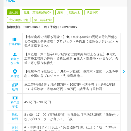
96%
正社員
職種・業種未経験OK
急募
転勤なし
学歴不問
完全週休2日制
第二新卒歓迎
情報更新日：2026/06/26
終了予定日：
2026/08/27
【地域密着で活躍も可能！】◆担当する建物の照明や電気設備な
どの電気工事を管理！プロジェクトを円滑に進めるポジション ★
仕事内容
資格取得支援あり
【未経験・第二新卒OK／経験者は前職給与以上を保証】◆電気
工事施工管理の経験・資格は優遇 ★収入・勤務地・休日など、希
対象と
望に寄り添う転職先！
なる方
【転居を伴う転勤なし／UIターン歓迎】 ※東京・愛知・大阪を中
心に全国の各プロジェクト先 ※勤務地…
勤務地
施工管理経験者：月給35万円～100万円＋諸手当（※経験1年以
上）未経験者：月給30万円～70万円＋諸手当（首都圏・…
給与
450万円～900万円
初年度
年収
8：00～17：00（実働8時間）※残業は月平均17.3時間「残業が少
勤務
時間
ないプロジェクトが良い！」「残…
# ＜年間休日125日以上＞* 完全週休2日制（土日）* 祝日* GW休
休日