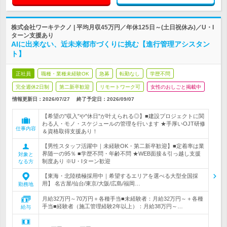
株式会社ワーキテクノ | 平均月収45万円／年休125日～(土日祝休み)／U・I
ターン支援あり
AIに出来ない、近未来都市づくりに挑む【進行管理アシスタン
ト】
正社員
職種・業種未経験OK
急募
転勤なし
学歴不問
完全週休2日制
第二新卒歓迎
リモートワーク可
女性のおしごと掲載中
情報更新日：2026/07/27
終了予定日：
2026/09/07
【希望の"収入"や"休日"が叶えられる◎】■建設プロジェクトに関
わる人・モノ・スケジュールの管理を行います ★手厚いOJT研修
仕事内容
＆資格取得支援あり！
【男性スタッフ活躍中｜未経験OK・第二新卒歓迎】■定着率は業
界随一の95％ ■学歴不問・年齢不問 ★WEB面接＆引っ越し支援
対象と
制度あり ※U・Iターン歓迎
なる方
【東海・北陸積極採用中｜希望するエリアを選べる大型全国採
用】 名古屋/仙台/東京/大阪/広島/福岡…
勤務地
月給32万円～70万円＋各種手当■未経験者：月給32万円～＋各種
手当■経験者（施工管理経験2年以上）：月給38万円～…
給与