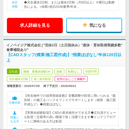
◆完全週休2日制、または週休2日制（月8日以上）※曜日は勤務
休日
休暇
先による。<休暇>祝日/GW/夏季/年末…
求人詳細を見る
気になる
イノベイジア株式会社 | *完休2日（土日祝休み）*産休・育休取得実績多数*
食事補助あり*
【CADスタッフ(積算/施工図作成)】*残業ほぼなし*年休120日以
上
正社員
職種・業種未経験OK
急募
転勤なし
学歴不問
完全週休2日制
第二新卒歓迎
女性のおしごと掲載中
情報更新日：2026/07/28
終了予定日：
2026/09/21
【有名物件での採用実績多数】音響調整や防音に用いられる「吸
音材」の施工をバックオフィスでサポートします（積算・施工図
仕事内容
作成など）◆残業ほぼなし
【実務未経験歓迎】CADの基本操作ができる方◆正社員デビュー
も歓迎！定着率の高い職場で長く活躍できます◆インテリアやア
対象と
ートに興味のある方は歓迎
なる方