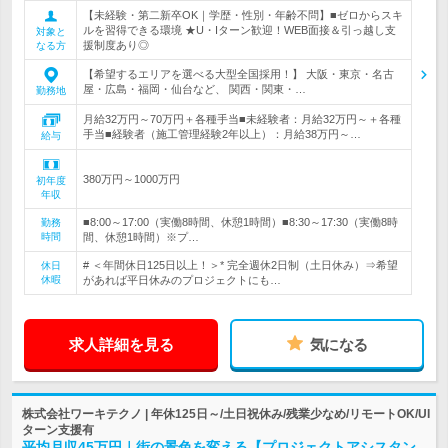
【未経験・第二新卒OK｜学歴・性別・年齢不問】■ゼロからスキ
ルを習得できる環境 ★U・Iターン歓迎！WEB面接＆引っ越し支
対象と
援制度あり◎
なる方
【希望するエリアを選べる大型全国採用！】 大阪・東京・名古
屋・広島・福岡・仙台など、 関西・関東・…
勤務地
月給32万円～70万円＋各種手当■未経験者：月給32万円～＋各種
手当■経験者（施工管理経験2年以上）：月給38万円～…
給与
380万円～1000万円
初年度
年収
■8:00～17:00（実働8時間、休憩1時間）■8:30～17:30（実働8時
勤務
時間
間、休憩1時間）※プ…
# ＜年間休日125日以上！＞* 完全週休2日制（土日休み）⇒希望
休日
休暇
があれば平日休みのプロジェクトにも…
求人詳細を見る
気になる
株式会社ワーキテクノ | 年休125日～/土日祝休み/残業少なめ/リモートOK/UI
ターン支援有
平均月収45万円｜街の景色を変える【プロジェクトアシスタン