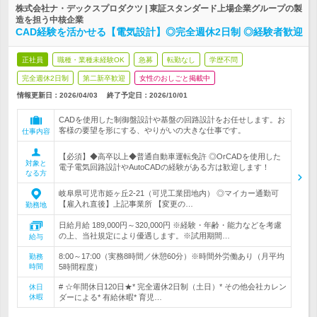
株式会社ナ・デックスプロダクツ | 東証スタンダード上場企業グループの製
造を担う中核企業
CAD経験を活かせる【電気設計】◎完全週休2日制 ◎経験者歓迎
正社員
職種・業種未経験OK
急募
転勤なし
学歴不問
完全週休2日制
第二新卒歓迎
女性のおしごと掲載中
情報更新日：2026/04/03
終了予定日：
2026/10/01
CADを使用した制御盤設計や基盤の回路設計をお任せします。お
客様の要望を形にする、やりがいの大きな仕事です。
仕事内容
【必須】◆高卒以上◆普通自動車運転免許 ◎OrCADを使用した
対象と
電子電気回路設計やAutoCADの経験がある方は歓迎します！
なる方
岐阜県可児市姫ヶ丘2-21（可児工業団地内） ◎マイカー通勤可
【雇入れ直後】上記事業所 【変更の…
勤務地
日給月給 189,000円～320,000円 ※経験・年齢・能力などを考慮
の上、当社規定により優遇します。※試用期間…
給与
8:00～17:00（実務8時間／休憩60分）※時間外労働あり（月平均
勤務
時間
5時間程度）
# ☆年間休日120日★* 完全週休2日制（土日）* その他会社カレン
休日
休暇
ダーによる* 有給休暇* 育児…