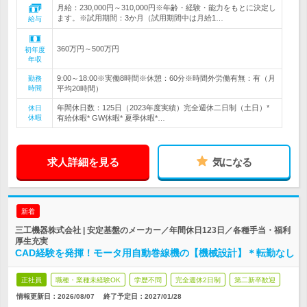
月給：230,000円～310,000円※年齢・経験・能力をもとに決定し
ます。※試用期間：3か月（試用期間中は月給1…
給与
360万円～500万円
初年度
年収
9:00～18:00※実働8時間※休憩：60分※時間外労働有無：有（月
勤務
時間
平均20時間）
年間休日数：125日（2023年度実績）完全週休二日制（土日）*
休日
休暇
有給休暇* GW休暇* 夏季休暇*…
求人詳細を見る
気になる
新着
三工機器株式会社 | 安定基盤のメーカー／年間休日123日／各種手当・福利
厚生充実
CAD経験を発揮！モータ用自動巻線機の【機械設計】＊転勤なし
正社員
職種・業種未経験OK
学歴不問
完全週休2日制
第二新卒歓迎
情報更新日：2026/08/07
終了予定日：
2027/01/28