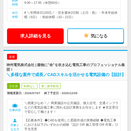
勤務
9:00～17:45（休憩60分）
時間
# ＼年間休日120日／・完全週休2日制（土日・祝）・年末年始休
休日
休暇
暇（6日）・有給休暇（10～21日）
求人詳細を見る
気になる
新着
神州電気株式会社 | 建物に"命"を吹き込む電気工事のプロフェッショナル集
団！
＼多様な案件で成長／CADスキルを活かせる電気設備の【設計】
正社員
転勤なし
第二新卒歓迎
情報更新日：2026/07/07
終了予定日：
2026/12/28
＼残業少なめ！／ 商業施設や公共施設、個人住宅、交通インフラ
などの電気設備工事に関わる設計業務をお任せします ★安定受注
仕事内容
で安心して働けます！
【応募条件】 ◆CADを使用した図面作成の実務経験 ◆電気工事
における以下のいずれかの経験『設計 OR 施工管理 OR 作業』◎
対象と
手当充実
なる方