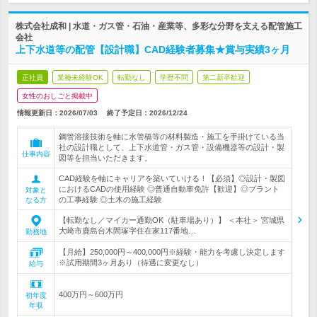
株式会社成和 | 水道・ガス管・石油・産業等、多彩な分野を支える配管施工
会社
上下水道等の配管【設計職】CAD経験者募集★賞与実績3ヶ月
正社員
業種未経験OK
転勤なし
学歴不問
第二新卒歓迎
女性のおしごと掲載中
情報更新日：2026/07/03
終了予定日：
2026/12/24
鋼管溶接技術を軸に水管橋等の材料製造・施工を手掛けている当
社の設計職として、上下水道管・ガス管・設備機器等の設計・製
仕事内容
図等を担当いただきます。
CAD経験を軸にキャリアを築いていける！【必須】◎設計・製図
におけるCADの使用経験 ◎普通自動車免許【歓迎】◎プラント
対象と
の工事経験 ◎土木の施工経験
なる方
【転勤なし／マイカー通勤OK（駐車場あり）】 ＜本社＞ 宮城県
大崎市鹿島台木間塚字住在家117番地…
勤務地
【月給】250,000円～400,000円※経験・能力を考慮し決定します
※試用期間3ヶ月あり（待遇に変更なし）
給与
400万円～600万円
初年度
年収