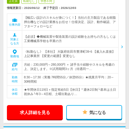
正社員
転勤なし
学歴不問
情報更新日：2026/06/12
終了予定日：
2026/12/03
【幅広い設計のスキルが身につく！】当社の主力製品である樹脂
押出機などの設計業務をお任せ！仕様決定、設計、動作確認、ア
仕事内容
フターフォローなど
【必須】◆機械装置や製造装置の設計経験をお持ちの方もしくは
対象と
工業機械系学校を卒業の方
なる方
《転勤なし》 【本社】 大阪府吹田市豊津町39-6 【雇入れ直後】
上記事業所 【変更の範囲】変更なし
勤務地
月給：230,000円～280,000円 ＋ 諸手当※経験やスキルを考慮の
上、決定します。※試用期間3ヶ月（待遇同一…
給与
8:30～17:30（実働 7時間55分／休憩65分）★残業月平均：20～
勤務
時間
30時間程
★年間休日119日＋指定有給5日【休日】* 週休2日制└基本は土日
休日
休暇
祝休み└年3～4日程、土曜出勤あり…
求人詳細を見る
気になる