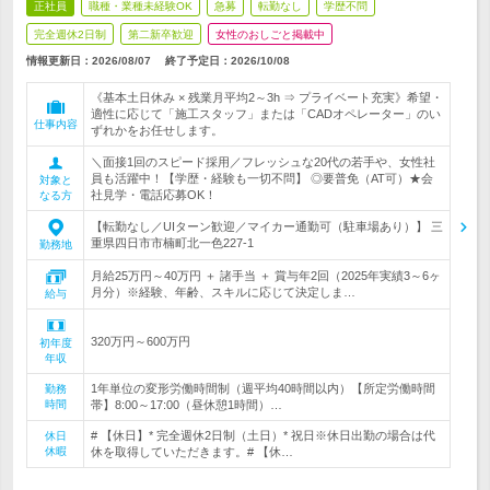
正社員
職種・業種未経験OK
急募
転勤なし
学歴不問
完全週休2日制
第二新卒歓迎
女性のおしごと掲載中
情報更新日：2026/08/07
終了予定日：
2026/10/08
《基本土日休み × 残業月平均2～3h ⇒ プライベート充実》希望・
適性に応じて「施工スタッフ」または「CADオペレーター」のい
仕事内容
ずれかをお任せします。
＼面接1回のスピード採用／フレッシュな20代の若手や、女性社
員も活躍中！【学歴・経験も一切不問】 ◎要普免（AT可）★会
対象と
社見学・電話応募OK！
なる方
【転勤なし／UIターン歓迎／マイカー通勤可（駐車場あり）】 三
重県四日市市楠町北一色227-1
勤務地
月給25万円～40万円 ＋ 諸手当 ＋ 賞与年2回（2025年実績3～6ヶ
月分）※経験、年齢、スキルに応じて決定しま…
給与
320万円～600万円
初年度
年収
1年単位の変形労働時間制（週平均40時間以内）【所定労働時間
勤務
時間
帯】8:00～17:00（昼休憩1時間）…
# 【休日】* 完全週休2日制（土日）* 祝日※休日出勤の場合は代
休日
休暇
休を取得していただきます。# 【休…