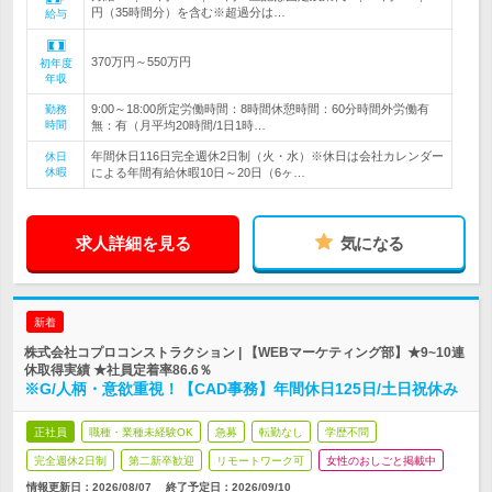
円（35時間分）を含む※超過分は…
給与
370万円～550万円
初年度
年収
9:00～18:00所定労働時間：8時間休憩時間：60分時間外労働有
勤務
時間
無：有（月平均20時間/1日1時…
年間休日116日完全週休2日制（火・水）※休日は会社カレンダー
休日
休暇
による年間有給休暇10日～20日（6ヶ…
求人詳細を見る
気になる
新着
株式会社コプロコンストラクション | 【WEBマーケティング部】★9~10連
休取得実績 ★社員定着率86.6％
※G/人柄・意欲重視！【CAD事務】年間休日125日/土日祝休み
正社員
職種・業種未経験OK
急募
転勤なし
学歴不問
完全週休2日制
第二新卒歓迎
リモートワーク可
女性のおしごと掲載中
情報更新日：2026/08/07
終了予定日：
2026/09/10