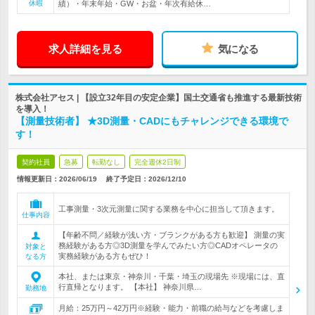
休暇
績）・年末年始・GW・お盆・年次有給休…
求人詳細を見る
気になる
株式会社アセス | 【設立32年目の安定企業】国土交通省も推進する最新技術
を導入！
【測量技術者】 ★3D測量・CADにもチャレンジできる環境で
す！
契約社員
急募
転勤なし
完全週休2日制
情報更新日：2026/06/19
終了予定日：
2026/12/10
工事測量・3次元測量に関する業務を中心に担当して頂きます。
仕事内容
【年齢不問／経験が浅い方・ブランクがある方も歓迎】 測量の実
務経験がある方◎3D測量を学んでみたい方◎CADオペレータの
対象と
実務経験がある方もぜひ！
なる方
本社、または東京・神奈川・千葉・埼玉の現場先 ※現場には、直
行直帰となります。 【本社】 神奈川県…
勤務地
月給：25万円～42万円※経験・能力・前職の給与などを考慮しま