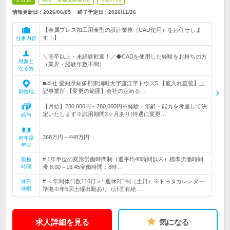
情報更新日：2026/06/05
終了予定日：
2026/11/26
【金属プレス加工用金型の設計業務（CAD使用）をお任せしま
す！】
仕事内容
＼高卒以上・未経験歓迎！／◆CADを使用した経験をお持ちの方
対象と
（業界・経験年数不問）
なる方
■本社 愛知県知多郡東浦町大字藤江字トウズ5 【雇入れ直後】上
記事業所 【変更の範囲】会社の定める…
勤務地
【月給】230,000円～280,000円※経験・年齢・能力を考慮して決
定いたします※試用期間3ヶ月あり(待遇に変更…
給与
368万円～448万円
初年度
年収
# 1年単位の変形労働時間制（週平均40時間以内）標準労働時間
勤務
時間
帯 8:00～16:45実働時間：8時…
# ＜年間休日数116日＞* 週休2日制（土日）※トヨタカレンダー
休日
休暇
準拠※年5回土曜出勤あり（計画有給…
求人詳細を見る
気になる