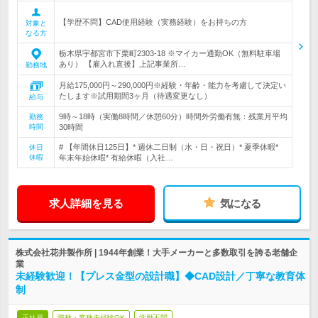
【学歴不問】CAD使用経験（実務経験）をお持ちの方
対象と
なる方
栃木県宇都宮市下栗町2303-18 ※マイカー通勤OK（無料駐車場
あり） 【雇入れ直後】上記事業所…
勤務地
月給175,000円～290,000円※経験・年齢・能力を考慮して決定い
たします※試用期間3ヶ月（待遇変更なし）
給与
9時～18時（実働8時間／休憩60分）時間外労働有無：残業月平均
勤務
時間
30時間
# 【年間休日125日】* 週休二日制（水・日・祝日）* 夏季休暇*
休日
休暇
年末年始休暇* 有給休暇（入社…
求人詳細を見る
気になる
株式会社花井製作所 | 1944年創業！大手メーカーと多数取引を誇る老舗企
業
未経験歓迎！【プレス金型の設計職】◆CAD設計／丁寧な教育体
制
正社員
職種・業種未経験OK
学歴不問