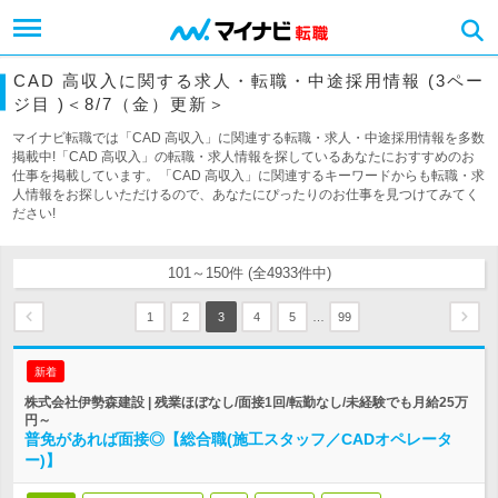
CAD 高収入に関する求人・転職・中途採用情報 (3ペー
ジ目 )＜8/7（金）更新＞
マイナビ転職では「CAD 高収入」に関連する転職・求人・中途採用情報を多数
掲載中!「CAD 高収入」の転職・求人情報を探しているあなたにおすすめのお
仕事を掲載しています。「CAD 高収入」に関連するキーワードからも転職・求
人情報をお探しいただけるので、あなたにぴったりのお仕事を見つけてみてく
ださい!
101～150件 (全4933件中)
…
1
2
3
4
5
99
新着
株式会社伊勢森建設 | 残業ほぼなし/面接1回/転勤なし/未経験でも月給25万
円～
普免があれば面接◎【総合職(施工スタッフ／CADオペレータ
ー)】