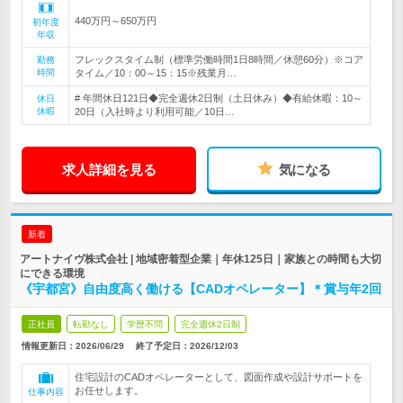
440万円～650万円
初年度
年収
フレックスタイム制（標準労働時間1日8時間／休憩60分）※コア
勤務
時間
タイム／10：00～15：15※残業月…
# 年間休日121日◆完全週休2日制（土日休み）◆有給休暇：10～
休日
休暇
20日（入社時より利用可能／10日…
求人詳細を見る
気になる
新着
アートナイヴ株式会社 | 地域密着型企業｜年休125日｜家族との時間も大切
にできる環境
《宇都宮》自由度高く働ける【CADオペレーター】＊賞与年2回
正社員
転勤なし
学歴不問
完全週休2日制
情報更新日：2026/06/29
終了予定日：
2026/12/03
住宅設計のCADオペレーターとして、図面作成や設計サポートを
お任せします。
仕事内容