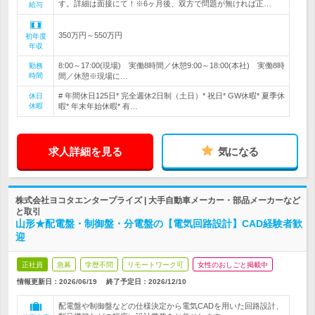
す。詳細は面接にて！※6ヶ月後、双方で問題が無ければ正…
給与
350万円～550万円
初年度
年収
8:00～17:00(現場) 実働8時間／休憩9:00～18:00(本社) 実働8時
勤務
時間
間／休憩※現場に…
# 年間休日125日* 完全週休2日制（土日）* 祝日* GW休暇* 夏季休
休日
休暇
暇* 年末年始休暇* 有…
求人詳細を見る
気になる
株式会社ヨコタエンタープライズ | 大手自動車メーカー・部品メーカーなど
と取引
山形★配電盤・制御盤・分電盤の【電気回路設計】CAD経験者歓
迎
正社員
急募
学歴不問
リモートワーク可
女性のおしごと掲載中
情報更新日：2026/06/19
終了予定日：
2026/12/10
配電盤や制御盤などの仕様決定から電気CADを用いた回路設計、