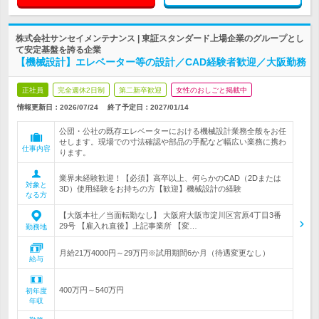
株式会社サンセイメンテナンス | 東証スタンダード上場企業のグループとし
て安定基盤を誇る企業
【機械設計】エレベーター等の設計／CAD経験者歓迎／大阪勤務
正社員
完全週休2日制
第二新卒歓迎
女性のおしごと掲載中
情報更新日：2026/07/24
終了予定日：
2027/01/14
公団・公社の既存エレベーターにおける機械設計業務全般をお任
せします。現場での寸法確認や部品の手配など幅広い業務に携わ
仕事内容
ります。
業界未経験歓迎！【必須】高卒以上、何らかのCAD（2Dまたは
対象と
3D）使用経験をお持ちの方【歓迎】機械設計の経験
なる方
【大阪本社／当面転勤なし】 大阪府大阪市淀川区宮原4丁目3番
29号 【雇入れ直後】上記事業所 【変…
勤務地
月給21万4000円～29万円※試用期間6か月（待遇変更なし）
給与
400万円～540万円
初年度
年収