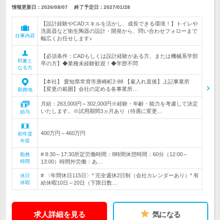
情報更新日：2026/08/07
終了予定日：
2027/01/28
【設計経験やCADスキルを活かし、成長できる環境！】トイレや
洗面器など衛生陶器の設計・開発から、問い合わせフォローまで
仕事内容
幅広くお任せします♪
【必須条件：CADもしくは設計経験がある方、または機械系学部
対象と
卒の方】◆業種未経験歓迎！◆学歴不問
なる方
【本社】 愛知県常滑市唐崎町2-88 【雇入れ直後】上記事業所
【変更の範囲】会社の定める各事業所…
勤務地
月給：263,000円～302,000円※経験・年齢・能力を考慮して決定
いたします。※試用期間3ヵ月あり（待遇に変更…
給与
400万円～460万円
初年度
年収
# 8:30～17:30所定労働時間：8時間休憩時間：60分（12:00～
勤務
時間
13:00）時間外労働：あ…
# 〈年間休日115日〉* 完全週休2日制（会社カレンダーあり）* 有
休日
休暇
給休暇10日～20日（下限日数…
求人詳細を見る
気になる