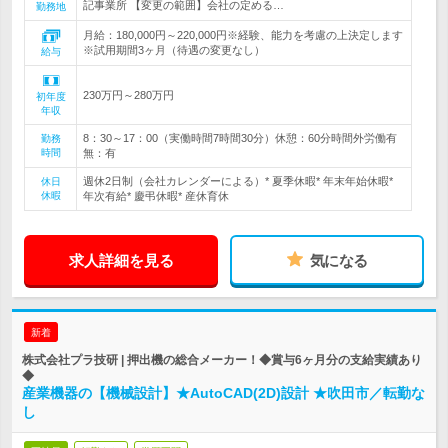
記事業所 【変更の範囲】会社の定める…
勤務地
月給：180,000円～220,000円※経験、能力を考慮の上決定します
※試用期間3ヶ月（待遇の変更なし）
給与
230万円～280万円
初年度
年収
8：30～17：00（実働時間7時間30分）休憩：60分時間外労働有
勤務
時間
無：有
週休2日制（会社カレンダーによる）* 夏季休暇* 年末年始休暇*
休日
休暇
年次有給* 慶弔休暇* 産休育休
求人詳細を見る
気になる
新着
株式会社プラ技研 | 押出機の総合メーカー！◆賞与6ヶ月分の支給実績あり
◆
産業機器の【機械設計】★AutoCAD(2D)設計 ★吹田市／転勤な
し