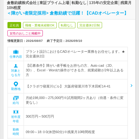
倉敷紡績株式会社 | 東証プライム上場│転勤なし│135年の安定企業│残業月
10h程度
＜障がい者限定採用> 倉敷紡績で活躍！【CADオペレーター】
正社員
職種・業種未経験OK
転勤なし
完全週休2日制
女性のおしごと掲載中
情報更新日：2026/08/07
終了予定日：
2026/09/10
プラント設計におけるCADオペレーター業務をお任せします。★
完全週休2日
仕事内容
【応募条件】障がい者手帳をお持ちの方、Auto cad（2D、
3D）、Excel・Wordの操作ができる方、就業経験が2年以上ある
対象と
方
なる方
【クラボウ寝屋川ビル】 大阪府寝屋川市下木田町14-41
勤務地
月給198,000～275,000円※試用期間2ヶ月あり（待遇・条件に変
更なし）
給与
300万円～500万円
初年度
年収
勤務
09:00～18:０0(休憩60分)※残業月10時間程度
時間