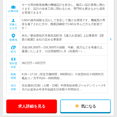
モータ用自動巻線機の機械設計を担当し、幅広い設計業務に携わ
ります。設計の全体工程に関わるため、専門性を磨きながら成長
仕事内容
を実感できます。
CADの操作経験を活かして安定して働ける環境です。機械系の専
攻を修了された方や、職業訓練校でCADを学んだ方も大歓迎で
対象と
す！
なる方
本社／愛知県稲沢市奥田流町36 【雇入れ直後】上記事業所 【変
更の範囲】会社の定める事業所
勤務地
月給189,300円～226,300円※経験、年齢、能力などを考慮の上、
優遇いたします。※試用期間3ヶ月（待遇同一）…
給与
362万円～435万円
初年度
年収
8:20～17:10（所定労働時間：8時間0分）※休憩50分※時間外労
勤務
時間
働あり／月平均20～30時間程…
完全週休2日制（土曜・日曜）年間有給休暇ゴールデンウィーク8
休日
休暇
月のお盆休み年末年始誕生日休暇※年間休日…
求人詳細を見る
気になる