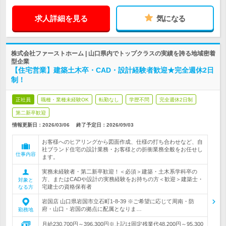
求人詳細を見る
気になる
株式会社ファーストホーム | 山口県内でトップクラスの実績を誇る地域密着
型企業
【住宅営業】建築土木卒・CAD・設計経験者歓迎★完全週休2日
制！
正社員
職種・業種未経験OK
転勤なし
学歴不問
完全週休2日制
第二新卒歓迎
情報更新日：2026/03/06
終了予定日：
2026/09/03
お客様へのヒアリングから図面作成、仕様の打ち合わせなど、自
社ブランド住宅の設計業務・お客様との折衝業務全般をお任せし
仕事内容
ます。
実務未経験者・第二新卒歓迎！＜必須＞建築・土木系学科卒の
方、またはCADや設計の実務経験をお持ちの方＜歓迎＞建築士・
対象と
宅建士の資格保有者
なる方
岩国店 山口県岩国市立石町1-8-39 ※ご希望に応じて周南・防
府・山口・岩国の拠点に配属となりま…
勤務地
月給230,700円～396,300円※上記は固定残業代48,200円～95,300