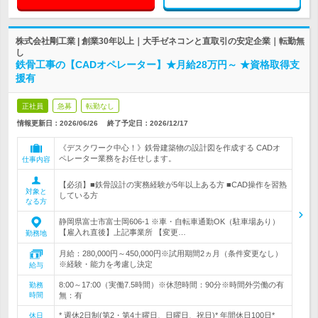
株式会社剛工業 | 創業30年以上｜大手ゼネコンと直取引の安定企業｜転勤無
し
鉄骨工事の【CADオペレーター】★月給28万円～ ★資格取得支
援有
正社員
急募
転勤なし
情報更新日：2026/06/26
終了予定日：
2026/12/17
《デスクワーク中心！》鉄骨建築物の設計図を作成する CADオ
ペレーター業務をお任せします。
仕事内容
【必須】■鉄骨設計の実務経験が5年以上ある方 ■CAD操作を習熟
対象と
している方
なる方
静岡県富士市富士岡606-1 ※車・自転車通勤OK（駐車場あり）
【雇入れ直後】上記事業所 【変更…
勤務地
月給：280,000円～450,000円※試用期間2ヵ月（条件変更なし）
※経験・能力を考慮し決定
給与
8:00～17:00（実働7.5時間）※休憩時間：90分※時間外労働の有
勤務
時間
無：有
* 週休2日制(第2・第4土曜日、日曜日、祝日)* 年間休日100日*
休日