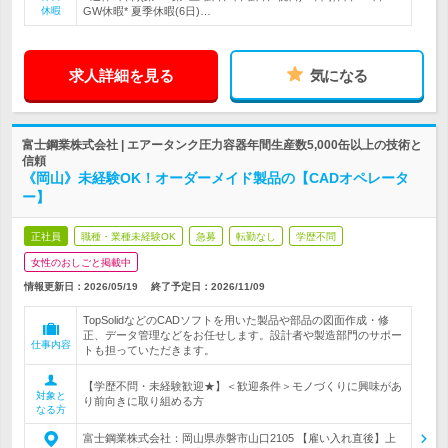
休暇
GW休暇* 夏季休暇(6日)…
求人詳細を見る
気になる
富士鋼業株式会社 | エアータンク圧力容器年間生産数5,000缶以上の技術と
信頼
《岡山》未経験OK！オーダーメイド製品の【CADオペレータ
ー】
正社員
職種・業種未経験OK
急募
転勤なし
学歴不問
女性のおしごと掲載中
情報更新日：2026/05/19
終了予定日：
2026/11/09
TopSolidなどのCADソフトを用いた製品や部品の図面作成・修
正、データ管理などをお任せします。設計者や製造部門のサポー
仕事内容
トも担っていただきます。
【学歴不問・未経験歓迎★】＜歓迎条件＞モノづくりに興味があ
対象と
り前向きに取り組める方
なる方
富士鋼業株式会社：岡山県赤磐市山口2105 【雇い入れ直後】上