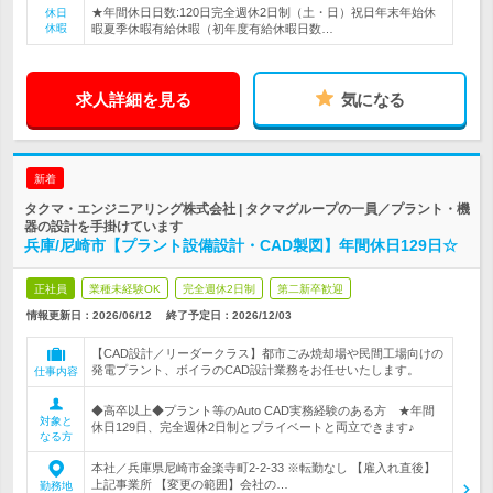
★年間休日日数:120日完全週休2日制（土・日）祝日年末年始休
休日
休暇
暇夏季休暇有給休暇（初年度有給休暇日数…
求人詳細を見る
気になる
新着
タクマ・エンジニアリング株式会社 | タクマグループの一員／プラント・機
器の設計を手掛けています
兵庫/尼崎市【プラント設備設計・CAD製図】年間休日129日☆
正社員
業種未経験OK
完全週休2日制
第二新卒歓迎
情報更新日：2026/06/12
終了予定日：
2026/12/03
【CAD設計／リーダークラス】都市ごみ焼却場や民間工場向けの
発電プラント、ボイラのCAD設計業務をお任せいたします。
仕事内容
◆高卒以上◆プラント等のAuto CAD実務経験のある方 ★年間
対象と
休日129日、完全週休2日制とプライベートと両立できます♪
なる方
本社／兵庫県尼崎市金楽寺町2-2-33 ※転勤なし 【雇入れ直後】
上記事業所 【変更の範囲】会社の…
勤務地