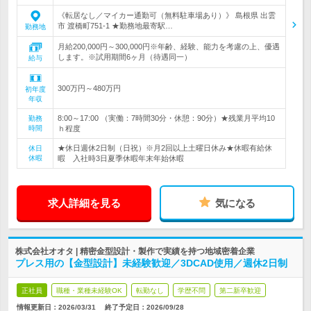
《転居なし／マイカー通勤可（無料駐車場あり）》 島根県 出雲
市 渡橋町751-1 ★勤務地最寄駅…
勤務地
月給200,000円～300,000円※年齢、経験、能力を考慮の上、優遇
します。※試用期間6ヶ月（待遇同一）
給与
300万円～480万円
初年度
年収
8:00～17:00 （実働：7時間30分・休憩：90分）★残業月平均10
勤務
時間
ｈ程度
★休日週休2日制（日祝）※月2回以上土曜日休み★休暇有給休
休日
休暇
暇 入社時3日夏季休暇年末年始休暇
求人詳細を見る
気になる
株式会社オオタ | 精密金型設計・製作で実績を持つ地域密着企業
プレス用の【金型設計】未経験歓迎／3DCAD使用／週休2日制
正社員
職種・業種未経験OK
転勤なし
学歴不問
第二新卒歓迎
情報更新日：2026/03/31
終了予定日：
2026/09/28