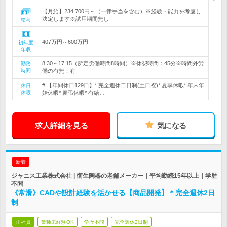
【月給】234,700円～（一律手当を含む）※経験・能力を考慮し
決定します※試用期間無し
給与
407万円～600万円
初年度
年収
8:30～17:15（所定労働時間8時間）※休憩時間：45分※時間外労
勤務
時間
働の有無：有
# 【年間休日129日】* 完全週休二日制(土日祝)* 夏季休暇* 年末年
休日
休暇
始休暇* 慶弔休暇* 有給…
求人詳細を見る
気になる
新着
ジャニス工業株式会社 | 衛生陶器の老舗メーカー｜平均勤続15年以上｜学歴
不問
《常滑》CADや設計経験を活かせる【商品開発】＊完全週休2日
制
正社員
業種未経験OK
学歴不問
完全週休2日制