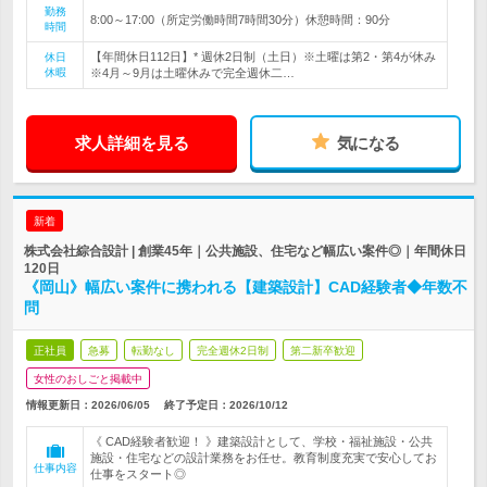
勤務
8:00～17:00（所定労働時間7時間30分）休憩時間：90分
時間
【年間休日112日】* 週休2日制（土日）※土曜は第2・第4が休み
休日
休暇
※4月～9月は土曜休みで完全週休二…
求人詳細を見る
気になる
新着
株式会社綜合設計 | 創業45年｜公共施設、住宅など幅広い案件◎｜年間休日
120日
《岡山》幅広い案件に携われる【建築設計】CAD経験者◆年数不
問
正社員
急募
転勤なし
完全週休2日制
第二新卒歓迎
女性のおしごと掲載中
情報更新日：2026/06/05
終了予定日：
2026/10/12
《 CAD経験者歓迎！ 》建築設計として、学校・福祉施設・公共
施設・住宅などの設計業務をお任せ。教育制度充実で安心してお
仕事内容
仕事をスタート◎