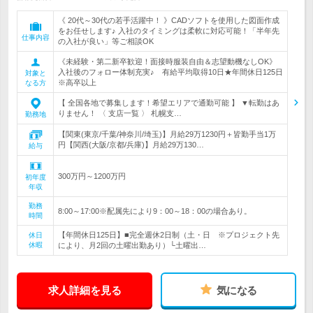
《 20代～30代の若手活躍中！ 》CADソフトを使用した図面作成
をお任せします♪ 入社のタイミングは柔軟に対応可能！「半年先
仕事内容
の入社が良い」等ご相談OK
《未経験・第二新卒歓迎！面接時服装自由＆志望動機なしOK》
入社後のフォロー体制充実♪ 有給平均取得10日★年間休日125日
対象と
※高卒以上
なる方
【 全国各地で募集します！希望エリアで通勤可能 】 ▼転勤はあ
りません！ 〈 支店一覧 〉 札幌支…
勤務地
【関東(東京/千葉/神奈川/埼玉)】月給29万1230円＋皆勤手当1万
円【関西(大阪/京都/兵庫)】月給29万130…
給与
300万円～1200万円
初年度
年収
勤務
8:00～17:00※配属先により9：00～18：00の場合あり。
時間
【年間休日125日】■完全週休2日制（土・日 ※プロジェクト先
休日
休暇
により、月2回の土曜出勤あり）└土曜出…
求人詳細を見る
気になる