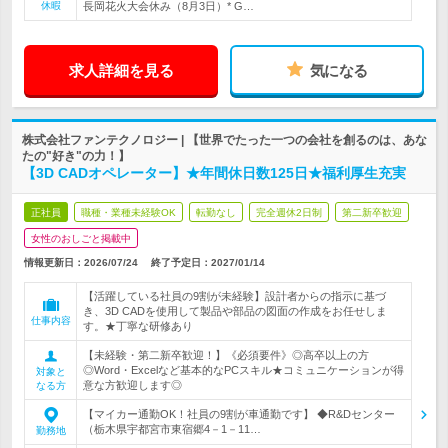
休暇
長岡花火大会休み（8月3日）* G…
求人詳細を見る
気になる
株式会社ファンテクノロジー | 【世界でたった一つの会社を創るのは、あな
たの"好き"の力！】
【3D CADオペレーター】★年間休日数125日★福利厚生充実
正社員
職種・業種未経験OK
転勤なし
完全週休2日制
第二新卒歓迎
女性のおしごと掲載中
情報更新日：2026/07/24
終了予定日：
2027/01/14
【活躍している社員の9割が未経験】設計者からの指示に基づ
き、3D CADを使用して製品や部品の図面の作成をお任せしま
仕事内容
す。★丁寧な研修あり
【未経験・第二新卒歓迎！】《必須要件》◎高卒以上の方
◎Word・Excelなど基本的なPCスキル★コミュニケーションが得
対象と
意な方歓迎します◎
なる方
【マイカー通勤OK！社員の9割が車通勤です】 ◆R&Dセンター
（栃木県宇都宮市東宿郷4－1－11…
勤務地