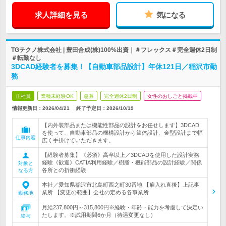
求人詳細を見る
気になる
TGテクノ株式会社 | 豊田合成(株)100%出資｜＃フレックス＃完全週休2日制
＃転勤なし
3DCAD経験者を募集！【自動車部品設計】年休121日／稲沢市勤
務
正社員
業種未経験OK
急募
完全週休2日制
女性のおしごと掲載中
情報更新日：2026/04/21
終了予定日：
2026/10/19
【内外装部品または機能性部品の設計をお任せします】3DCAD
を使って、自動車部品の機構設計から筐体設計、金型設計まで幅
仕事内容
広く手掛けていただきます。
【経験者募集】《必須》高卒以上／3DCADを使用した設計実務
経験《歓迎》CATIA利用経験／樹脂・機能部品の設計経験／関係
対象と
各所との折衝経験
なる方
本社／愛知県稲沢市北島町西之町30番地 【雇入れ直後】上記事
業所 【変更の範囲】会社の定める各事業所
勤務地
月給237,800円～315,800円※経験・年齢・能力を考慮して決定い
たします。※試用期間6か月（待遇変更なし）
給与