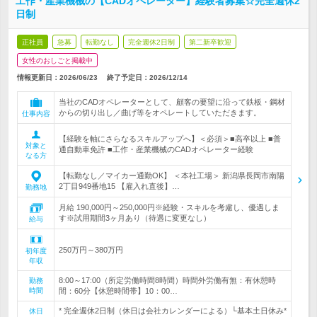
工作・産業機械の【CADオペレーター】経験者募集☆完全週休2
日制
正社員
急募
転勤なし
完全週休2日制
第二新卒歓迎
女性のおしごと掲載中
情報更新日：2026/06/23
終了予定日：
2026/12/14
当社のCADオペレーターとして、顧客の要望に沿って鉄板・鋼材
からの切り出し／曲げ等をオペレートしていただきます。
仕事内容
【経験を軸にさらなるスキルアップへ】＜必須＞■高卒以上 ■普
対象と
通自動車免許 ■工作・産業機械のCADオペレーター経験
なる方
【転勤なし／マイカー通勤OK】 ＜本社工場＞ 新潟県長岡市南陽
2丁目949番地15 【雇入れ直後】…
勤務地
月給 190,000円～250,000円※経験・スキルを考慮し、優遇しま
す※試用期間3ヶ月あり（待遇に変更なし）
給与
250万円～380万円
初年度
年収
8:00～17:00（所定労働時間8時間）時間外労働有無：有休憩時
勤務
時間
間：60分【休憩時間帯】10：00…
* 完全週休2日制（休日は会社カレンダーによる）└基本土日休み*
休日