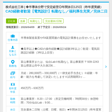
株式会社三幸 | ◆半導体分野で安定経営◎年間休日125日（昨年度実績）
CAD経験者歓迎【電気設計】転勤なし／福利厚生充実／完休二日
正社員
急募
転勤なし
完全週休2日制
情報更新日：2026/04/09
終了予定日：
2026/09/24
半導体製造装置やFA装置関連の電気設計業務をお任せいたします
仕事内容
◆高卒以上◆CADの操作経験◆設計経験3年以上◇歓迎：電気回
対象と
路設計経験（3年以上目安）
なる方
富山事業所または、仙台Lab※転勤なし 富山事業所 〒939-2243
富山県富山市中大久保236…
勤務地
月給：280,000円～330,000円（一律支給手当含む）※経験・年
齢・能力を考慮して決定いたします※試用期間3ヶ…
給与
450万円～630万円
初年度
年収
富山事業所：8:20～17:00 （所定労働時間：7時間30分）休憩時
勤務
時間
間：70分仙台Lab：9:00…
完全週休二日制（土曜、日曜、祝日）■年間休日125日（昨年度実
休日