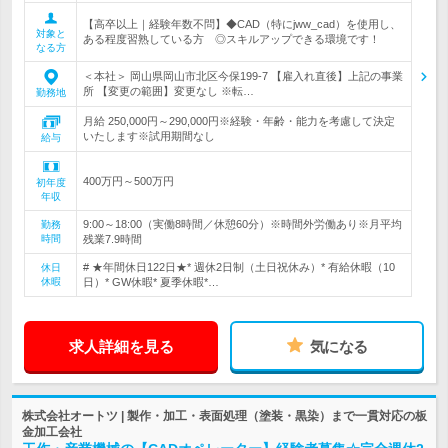
【高卒以上｜経験年数不問】◆CAD（特にjww_cad）を使用し、
対象と
ある程度習熟している方 ◎スキルアップできる環境です！
なる方
＜本社＞ 岡山県岡山市北区今保199-7 【雇入れ直後】上記の事業
所 【変更の範囲】変更なし ※転…
勤務地
月給 250,000円～290,000円※経験・年齢・能力を考慮して決定
いたします※試用期間なし
給与
400万円～500万円
初年度
年収
9:00～18:00（実働8時間／休憩60分）※時間外労働あり※月平均
勤務
時間
残業7.9時間
# ★年間休日122日★* 週休2日制（土日祝休み）* 有給休暇（10
休日
休暇
日）* GW休暇* 夏季休暇*…
求人詳細を見る
気になる
株式会社オートツ | 製作・加工・表面処理（塗装・黒染）まで一貫対応の板
金加工会社