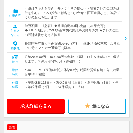
＜設計スキルを磨き、モノづくりの核心へ＞精密プレス金型の設
計を中心に、CAD操作・顧客との打合せ・図面確認など、製品づ
仕事内容
くりの起点を担います。
学歴不問！《必須》◆普通自動車運転免許（AT限定可）
◆3DCADまたはCAMの基本的な知識をお持ちの方 ★プレス金型
対象と
の設計経験がある方歓迎
なる方
長野県松本市大字笹賀5652-96（本社） ※JR「南松本駅」より車
で10分／マイカー通勤可（駐車…
勤務地
月給200,000円～400,000円※年齢、経験、能力を考慮の上、優遇
します。※試用期間3ヶ月（待遇同一）
給与
8:30～17:30（実働8時間／休憩60分）時間外労働有無：有（残業
勤務
時間
月平均5H程度）
＜年間休日118日＞・週休2日制（土日）・夏季休暇（5日）・年
休日
休暇
末年始休暇（7日）・GW休暇あり・有給…
求人詳細を見る
気になる
新着