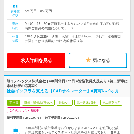
350万円～830万円
初年度
年収
9：00～17：30★定時退社する方もいます# ☆自由度の高い勤務
勤務
時間
時間ご自身の業務に応じて、・08：…
* 完全週休2日制（火曜、水曜）※上記がベースですが、取得曜日
休日
休暇
に関しては相談可能です* 有給休暇（年…
求人詳細を見る
気になる
旭イノベックス株式会社 | #年間休日125日 #資格取得支援あり #第二新卒は
未経験者の応募OK
社会インフラを支える【CADオペレーター】#賞与6～9ヶ月
正社員
職種・業種未経験OK
転勤なし
完全週休2日制
第二新卒歓迎
女性のおしごと掲載中
情報更新日：2026/07/14
終了予定日：
2026/12/24
＜建築部門の設計業務をお任せします＞3ＤＣＡＤを使用した設
計関連業務をいち早くスタートし実績を積み重ねており、各所よ