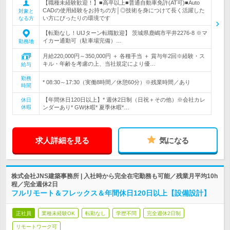
【職種未経験歓迎！】■高卒以上■普通自動車免許(AT可)■Auto
CADの使用経験をお持ちの方│◎技術を身につけて長く活躍した
対象と
い方にぴったりの環境です
なる方
【転勤なし！UIJターン転職歓迎】 茨城県鹿嶋市平井2276-8 ※マ
イカー通勤可（駐車場完備）…
勤務地
月給220,000円～350,000円 ＋ 各種手当 ＋ 賞与年2回※経験・ス
キル・年齢を考慮の上、当社規定により優…
給与
勤務
* 08:30～17:30（実働8時間／休憩60分）※残業時間／あり
時間
【年間休日120日以上】* 週休2日制（日祝＋その他）※会社カレ
休日
休暇
ンダーあり* GW休暇* 夏季休暇*…
求人詳細を見る
気になる
株式会社JNS建築事務所 | 入社時から完全在宅勤務も可能／残業月平均10h
程／完全週休2日
フルリモート＆フレックス＆年間休日120日以上【設備設計】
正社員
業種未経験OK
転勤なし
学歴不問
完全週休2日制
リモートワーク可