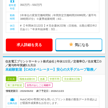
350万円～550万円
初年度
年収
1年単位の変形労働時間制（年間所定労働時間2008時間／週平均
勤務
時間
38時間37分）※夏季就業時間（4/2…
# 【 年間休日122日 】# 完全週休2日制（日祝他、出勤土曜日年2
休日
休暇
日あり）* 年末年始休暇：3日…
求人詳細を見る
気になる
住友電工プリントサーキット株式会社 | 年休122日／定着率◎／住友電工G
／賞与昨年実績5カ月分
未経験歓迎【CADオペレーター】安心の大手グループ勤務／
正社員
職種未経験OK
急募
学歴不問
完全週休2日制
第二新卒歓迎
女性のおしごと掲載中
情報更新日：2026/06/02
終了予定日：
2026/11/23
AutoCADや専用CADを用いたプリント基板の製造データ作成およ
び図面作成業務をお任せします。
仕事内容