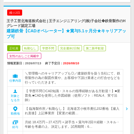
残り2日
王子工営北海道株式会社 | 王子エンジニアリング(株)子会社◆鉄骨製作のH
グレード認定工場
建築鉄骨【CADオペレーター】★賞与5.1ヶ月分★キャリアアッ
プ可
正社員
転勤なし
学歴不問
完全週休2日制
第二新卒歓迎
女性のおしごと掲載中
情報更新日：2026/07/13
終了予定日：
2026/08/10
＼管理職へのキャリアアップも◎／建築鉄骨を扱う当社にて、鉄
骨製作の為の製図作業や、お客様や下請け業者との打合せなどを
仕事内容
行っていただきます。
【 学歴不問◎CAD知識・スキルの指導経験がある方歓迎！】■要
普免 ■CADを使用した作図経験（使用ソフト：REAL4、実寸法
対象と
師）
なる方
【 臨海製作所／転勤なし 】 北海道苫小牧市勇払152番地 【雇入
れ直後】上記事業所 【変更の範囲…
勤務地
月給 18.4万円～27.4万円 + 諸手当 + 賞与年2回※経験・スキル・
年齢を考慮の上、決定します。試用期間：6…
給与