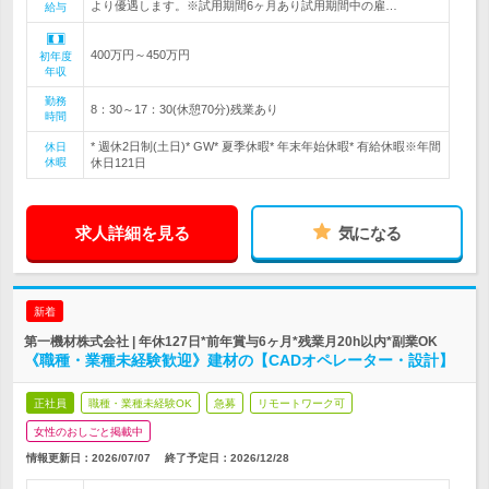
より優遇します。※試用期間6ヶ月あり試用期間中の雇…
給与
400万円～450万円
初年度
年収
勤務
8：30～17：30(休憩70分)残業あり
時間
* 週休2日制(土日)* GW* 夏季休暇* 年末年始休暇* 有給休暇※年間
休日
休暇
休日121日
求人詳細を見る
気になる
新着
第一機材株式会社 | 年休127日*前年賞与6ヶ月*残業月20h以内*副業OK
《職種・業種未経験歓迎》建材の【CADオペレーター・設計】
正社員
職種・業種未経験OK
急募
リモートワーク可
女性のおしごと掲載中
情報更新日：2026/07/07
終了予定日：
2026/12/28