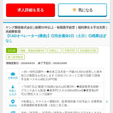
求人詳細を見る
気になる
ヤング開発株式会社 | 創業50年以上・毎期黒字経営｜福利厚生＆手当充実｜
未経験歓迎
【CADオペレーター(構造)】◎完全週休2日（土日）◎残業ほぼ
なし
正社員
職種・業種未経験OK
転勤なし
学歴不問
完全週休2日制
第二新卒歓迎
情報更新日：2026/04/10
終了予定日：
2026/10/08
＜30～40代活躍中＞◆在来工法木造一戸建のCADを使用した材木
加工の製図をお任せします ◎自社プレカット工場で活躍 ◎資格
仕事内容
手当有⇒スキル&収入UP可能
＜”CAD”又は”建築”の知識があれば応募OK＞◆建築業界未経験・
ブランクありも歓迎 ◆基本PCスキル(Word/Excel)◆要普免(AT
対象と
可)◎男性スタッフ活躍中
なる方
※転勤なし ※マイカー通勤OK、駐車場完備 ※社宅あり 兵庫県加
古郡播磨町東新島5番（当社二見工場…
勤務地
月給：25万円 ～ 32万円＋諸手当＋賞与年2回※上記はあくまでも