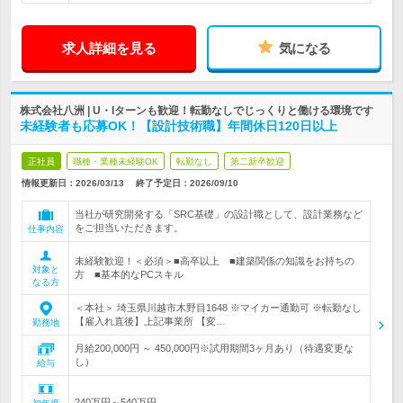
求人詳細を見る
気になる
株式会社八洲 | U・Iターンも歓迎！転勤なしでじっくりと働ける環境です
未経験者も応募OK！【設計技術職】年間休日120日以上
正社員
職種・業種未経験OK
転勤なし
第二新卒歓迎
情報更新日：2026/03/13
終了予定日：
2026/09/10
当社が研究開発する「SRC基礎」の設計職として、設計業務など
をご担当いただきます。
仕事内容
未経験歓迎！＜必須＞■高卒以上 ■建築関係の知識をお持ちの
対象と
方 ■基本的なPCスキル
なる方
＜本社＞ 埼玉県川越市木野目1648 ※マイカー通勤可 ※転勤なし
【雇入れ直後】上記事業所 【変…
勤務地
月給200,000円 ～ 450,000円※試用期間3ヶ月あり（待遇変更な
し）
給与
240万円～540万円