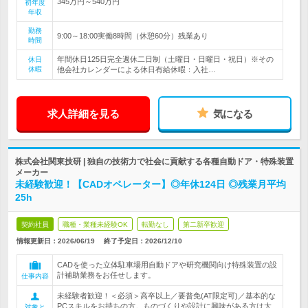
345万円～540万円
初年度
年収
勤務
9:00～18:00実働8時間（休憩60分）残業あり
時間
年間休日125日完全週休二日制（土曜日・日曜日・祝日）※その
休日
休暇
他会社カレンダーによる休日有給休暇：入社…
求人詳細を見る
気になる
株式会社関東技研 | 独自の技術力で社会に貢献する各種自動ドア・特殊装置
メーカー
未経験歓迎！【CADオペレーター】◎年休124日 ◎残業月平均
25h
契約社員
職種・業種未経験OK
転勤なし
第二新卒歓迎
情報更新日：2026/06/19
終了予定日：
2026/12/10
CADを使った立体駐車場用自動ドアや研究機関向け特殊装置の設
計補助業務をお任せします。
仕事内容
未経験者歓迎！＜必須＞高卒以上／要普免(AT限定可)／基本的な
PCスキルをお持ちの方。ものづくりや設計に興味がある方は大
対象と