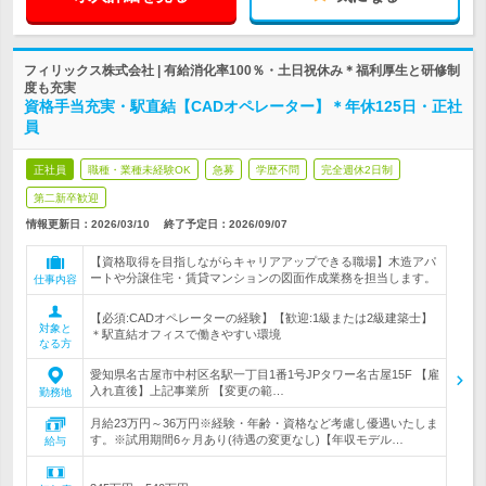
フィリックス株式会社 | 有給消化率100％・土日祝休み＊福利厚生と研修制
度も充実
資格手当充実・駅直結【CADオペレーター】＊年休125日・正社
員
正社員
職種・業種未経験OK
急募
学歴不問
完全週休2日制
第二新卒歓迎
情報更新日：2026/03/10
終了予定日：
2026/09/07
【資格取得を目指しながらキャリアアップできる職場】木造アパ
ートや分譲住宅・賃貸マンションの図面作成業務を担当します。
仕事内容
【必須:CADオペレーターの経験】【歓迎:1級または2級建築士】
対象と
＊駅直結オフィスで働きやすい環境
なる方
愛知県名古屋市中村区名駅一丁目1番1号JPタワー名古屋15F 【雇
入れ直後】上記事業所 【変更の範…
勤務地
月給23万円～36万円※経験・年齢・資格など考慮し優遇いたしま
す。※試用期間6ヶ月あり(待遇の変更なし)【年収モデル…
給与