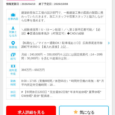
情報更新日：2026/04/10
終了予定日：
2026/10/08
建築鉄骨加工工場の設計部門で、一般建築工事の図面の製図に携
わっていただきます。加工スタッフや営業スタッフと協力しなが
仕事内容
ら仕事を進めます。
＼経験者採用！U・Iターン歓迎！／＼第２新卒応募可能／【必
対象と
須】◆普通自動車免許（AT限定可）◆CADの経験
なる方
【転勤なし／マイカー通勤OK！駐車場あり◎】 広島県尾道市御
調町平木550-1 【雇入れ直後】上記…
勤務地
月給：240,000円 ～ 330,000円※上記には固定残業代（14～20時
間：30,000円）を含む※超過分は別…
給与
384万円～650万円
初年度
年収
8:00～17:05（実働8時間／休憩65分）* 時間外労働の有無：有* 月
勤務
時間
平均所定外労働時間：18…
# 【年間休日120日】* 完全週休2日制* 年末年始休暇* 夏季休暇*
休日
休暇
GW休暇* 産休* 配偶者…
求人詳細を見る
気になる