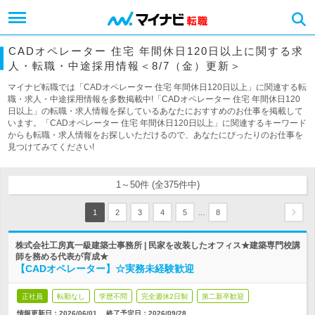
CADオペレーター 住宅 年間休日120日以上に関する求
人・転職・中途採用情報＜8/7（金）更新＞
マイナビ転職では「CADオペレーター 住宅 年間休日120日以上」に関連する転
職・求人・中途採用情報を多数掲載中!「CADオペレーター 住宅 年間休日120
日以上」の転職・求人情報を探しているあなたにおすすめのお仕事を掲載して
います。「CADオペレーター 住宅 年間休日120日以上」に関連するキーワード
からも転職・求人情報をお探しいただけるので、あなたにぴったりのお仕事を
見つけてみてください!
1～50件 (全375件中)
…
1
2
3
4
5
8
株式会社工房真一級建築士事務所 | 民家を改装したオフィス★建築専門校講
師を務める代表が育成★
【CADオペレーター】☆実務未経験歓迎
正社員
転勤なし
学歴不問
完全週休2日制
第二新卒歓迎
情報更新日：2026/06/01
終了予定日：
2026/09/28