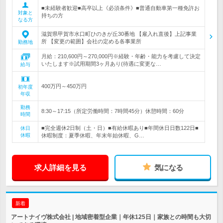
■未経験者歓迎■高卒以上《必須条件》■普通自動車第一種免許お
対象と
持ちの方
なる方
滋賀県甲賀市水口町ひのきが丘30番地 【雇入れ直後】上記事業
所 【変更の範囲】会社の定める各事業所
勤務地
月給：210,600円～270,000円※経験・年齢・能力を考慮して決定
いたします※試用期間3ヶ月あり(待遇に変更な…
給与
400万円～450万円
初年度
年収
勤務
8:30～17:15（所定労働時間：7時間45分）休憩時間：60分
時間
■完全週休2日制（土・日）■有給休暇あり■年間休日日数122日■
休日
休暇
休暇制度：夏季休暇、年末年始休暇、G…
求人詳細を見る
気になる
新着
アートナイヴ株式会社 | 地域密着型企業｜年休125日｜家族との時間も大切