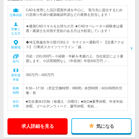
CADを使用した設計図面作成を中心に、 取引先に提出するため
の見積り作成や建築確認申請などの業務を担当します！
仕事内容
★建築CADスキルをお持ちの方 ★CADオペレーター経験者は優
対象と
遇！建築士を目指す意欲のある方は大歓迎しています！
なる方
◆埼玉県越谷市小曽川301-2 ※マイカー通勤可！ 【交通アクセ
ス】 ◎東武スカイツリーライン「越…
勤務地
月給：230,000円～※経験・年齢を考慮の上、当社規定により優
遇します。※試用期間なし《年収例》年収600万円 ／…
給与
350万円～600万円
初年度
年収
8:30～17:30 （所定労働時間：8時間）休憩時間：60分時間外労
勤務
時間
働：有
■完全週休2日制（毎週土・日曜日）■祝日■夏季休暇、年末年始
休日
休暇
休暇、ゴールデンウィーク、慶弔休暇、有給…
求人詳細を見る
気になる