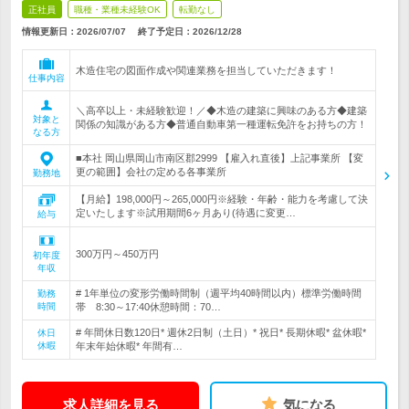
正社員
職種・業種未経験OK
転勤なし
情報更新日：2026/07/07
終了予定日：
2026/12/28
木造住宅の図面作成や関連業務を担当していただきます！
仕事内容
＼高卒以上・未経験歓迎！／◆木造の建築に興味のある方◆建築
対象と
関係の知識がある方◆普通自動車第一種運転免許をお持ちの方！
なる方
■本社 岡山県岡山市南区郡2999 【雇入れ直後】上記事業所 【変
更の範囲】会社の定める各事業所
勤務地
【月給】198,000円～265,000円※経験・年齢・能力を考慮して決
定いたします※試用期間6ヶ月あり(待遇に変更…
給与
300万円～450万円
初年度
年収
# 1年単位の変形労働時間制（週平均40時間以内）標準労働時間
勤務
時間
帯 8:30～17:40休憩時間：70…
# 年間休日数120日* 週休2日制（土日）* 祝日* 長期休暇* 盆休暇*
休日
休暇
年末年始休暇* 年間有…
求人詳細を見る
気になる