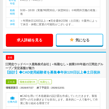
初年度
年収
9:00～18:00（実働7時間30分／休憩90分）※時間外労働の有無：
勤務
時間
有
＜年間休日120日以上＞■完全週休2日制（土日祝）※案件によっ
休日
休暇
て休日・休暇に変更の可能性がございます…
求人詳細を見る
気になる
新着
江間忠ウッドベース鹿島株式会社 | ＜転勤なし＞創業100年超の江間忠グル
ープ／安定基盤が魅力
【設計】◆CAD使用経験者を募集◆年休120日以上◆土日祝休
正社員
職種未経験OK
転勤なし
情報更新日：2026/07/27
終了予定日：
2026/12/31
■CADを用いて木造建築の設計図を作成していただきます。製造
部門への引き継ぎまでを担当します。基本的に一人で集中して作
仕事内容
業に取り組める環境です