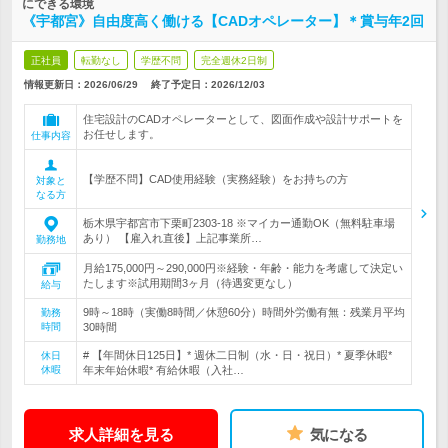
にできる環境
《宇都宮》自由度高く働ける【CADオペレーター】＊賞与年2回
正社員
転勤なし
学歴不問
完全週休2日制
情報更新日：2026/06/29
終了予定日：
2026/12/03
住宅設計のCADオペレーターとして、図面作成や設計サポートを
お任せします。
仕事内容
【学歴不問】CAD使用経験（実務経験）をお持ちの方
対象と
なる方
栃木県宇都宮市下栗町2303-18 ※マイカー通勤OK（無料駐車場
あり） 【雇入れ直後】上記事業所…
勤務地
月給175,000円～290,000円※経験・年齢・能力を考慮して決定い
たします※試用期間3ヶ月（待遇変更なし）
給与
9時～18時（実働8時間／休憩60分）時間外労働有無：残業月平均
勤務
時間
30時間
# 【年間休日125日】* 週休二日制（水・日・祝日）* 夏季休暇*
休日
休暇
年末年始休暇* 有給休暇（入社…
求人詳細を見る
気になる