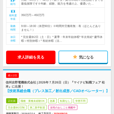
最低保障です※年齢、経験、能力を考慮の上、優遇いた…
給与
350万円～450万円
初年度
年収
9:00～18:00（休憩90分）※時間外労働有無：有（ほとんどあり
勤務
時間
ません！）
* 完全週休2日（土・日）* 夏季・年末年始休暇* 年次有給* 慶弔休
休日
休暇
暇＜特別休暇＞* 有給休暇（法…
求人詳細を見る
気になる
残り2日
信州吉野電機株式会社 | 2026年７月26日（日）『マイナビ転職フェア 松
本』に出展！
【技術系総合職（プレス加工／射出成形／CADオペレーター）】
正社員
職種・業種未経験OK
急募
転勤なし
学歴不問
完全週休2日制
第二新卒歓迎
女性のおしごと掲載中
情報更新日：2026/07/14
終了予定日：
2026/08/10