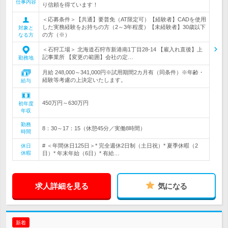
仕事内容
り信頼を得ています！
＜応募条件＞【共通】要普免（AT限定可）【経験者】CADを使用
した実務経験をお持ちの方（2～3年程度）【未経験者】30歳以下
対象と
の方（※）
なる方
＜石狩工場＞ 北海道石狩市新港南1丁目28-14 【雇入れ直後】上
記事業所 【変更の範囲】会社の定…
勤務地
月給 248,000～341,000円※試用期間2カ月有（同条件）※年齢・
経験等考慮の上決定いたします。
給与
450万円～630万円
初年度
年収
勤務
8：30～17：15（休憩45分／実働8時間）
時間
# ＜年間休日125日＞* 完全週休2日制（土日祝）* 夏季休暇（2
休日
休暇
日）* 年末年始（6日）* 有給…
求人詳細を見る
気になる
新着