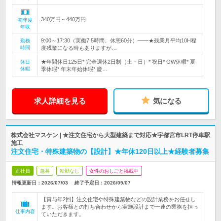
340万円～440万円
初年度
年収
9:00～17:30（実働7.5時間、休憩60分）――★残業月平均10H程
勤務
時間
度残業になる時もありますが…
★年間休日125日* 完全週休2日制（土・日）* 祝日* GW休暇* 夏
休日
休暇
季休暇* 年末年始休暇* 慶…
求人詳細を見る
気になる
株式会社マスケン | ★注文住宅から大型建築まで対応★宇都宮市LRT停車駅
施工
注文住宅・特殊建築物の【設計】★年休120日以上★経験者募集
正社員
急募
転勤なし
女性のおしごと掲載中
情報更新日：2026/07/03
終了予定日：
2026/09/07
【賞与年2回】注文住宅や特殊建築物などの設計業務をお任せし
ます。お客様との打ち合わせから実施設計まで一連の業務を担っ
仕事内容
ていただきます。