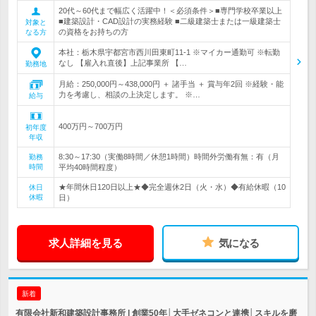
20代～60代まで幅広く活躍中！＜必須条件＞■専門学校卒業以上
■建築設計・CAD設計の実務経験 ■二級建築士または一級建築士
対象と
の資格をお持ちの方
なる方
本社：栃木県宇都宮市西川田東町11-1 ※マイカー通勤可 ※転勤
なし 【雇入れ直後】上記事業所 【…
勤務地
月給：250,000円～438,000円 ＋ 諸手当 ＋ 賞与年2回 ※経験・能
力を考慮し、相談の上決定します。 ※…
給与
400万円～700万円
初年度
年収
8:30～17:30（実働8時間／休憩1時間）時間外労働有無：有（月
勤務
時間
平均40時間程度）
★年間休日120日以上★◆完全週休2日（火・水）◆有給休暇（10
休日
休暇
日）
求人詳細を見る
気になる
新着
有限会社新和建築設計事務所 | 創業50年│大手ゼネコンと連携│スキルを磨