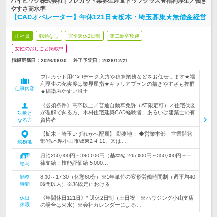
ハイビック株式会社 | プレカット業界生産量トップクラス★福利厚生／働き
やすさ高水準
【CADオペレーター】年休121日★栃木・埼玉募集★無借金経営
正社員
転勤なし
完全週休2日制
第二新卒歓迎
女性のおしごと掲載中
情報更新日：2026/06/30
終了予定日：
2026/12/21
プレカット用CADデータ入力や積算業務などをお任せします★福
利厚生の充実度は業界屈指★キャリアプランの描きやすさも抜群
仕事内容
★馴染みやすい風土
《必須条件》高卒以上／普通自動車免許（AT限定可）／住宅伏図
が理解できる方、木材住宅建築CAD経験者、あるいは建築士の有
対象と
資格者
なる方
【栃木・埼玉いずれかへ配属】 勤務地： ◆営業本部 営業開発
部/栃木県小山市城東2-4-11、又は…
勤務地
月給250,000円～390,000円（基本給 245,000円～350,000円＋一
律支給：技能評価給 5,000…
給与
8:30～17:30（休憩60分）※1年単位の変形労働時間制（週平均40
勤務
時間
時間以内）※36協定における…
《年間休日121日》* 週休2日制（土日祝 ※ハウジング小山支店
休日
休暇
の場合は火水）※会社カレンダーによる…