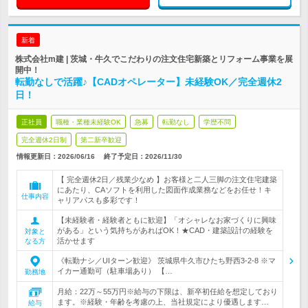
新着
株式会社m建 | 茨城・牛久でこだわりの注文住宅新築とリフォーム事業を展
開中！
転勤なしで活躍♪【CADオペレーター】未経験OK／完全週休2
日！
正社員
職種・業種未経験OK
急募
転勤なし
学歴不問
完全週休2日制
第二新卒歓迎
情報更新日：2026/06/16
終了予定日：
2026/11/30
【 完全週休2日／残業少なめ 】お客様と二人三脚の注文住宅建築
にあたり、CAソフトを利用した図面作成業務などをお任せ！キ
仕事内容
ャリアパスも多彩です！
【未経験者・経験者ともに歓迎】「オシャレなお家づくりに興味
がある」という気持ちがあればOK！★CAD・建築設計の経験を
対象と
活かせます
なる方
《転勤ナシ／UIターン歓迎》 茨城県牛久市ひたち野西3-2-8 ※マ
イカー通勤可（駐車場あり） 【…
勤務地
月給：22万～55万円※給与の下限は、新卒初任給を想定しており
ます。※経験・年齢を考慮の上、当社規定により優遇します…
給与