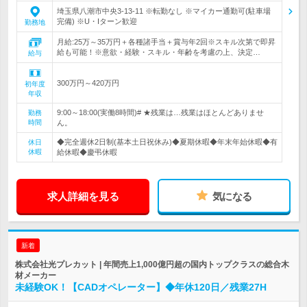
埼玉県八潮市中央3-13-11 ※転勤なし ※マイカー通勤可(駐車場
完備) ※U・Iターン歓迎
勤務地
月給:25万～35万円＋各種諸手当＋賞与年2回※スキル次第で即昇
給も可能！※意欲・経験・スキル・年齢を考慮の上、決定…
給与
300万円～420万円
初年度
年収
9:00～18:00(実働8時間)# ★残業は…残業はほとんどありませ
勤務
時間
ん。
◆完全週休2日制(基本土日祝休み)◆夏期休暇◆年末年始休暇◆有
休日
休暇
給休暇◆慶弔休暇
求人詳細を見る
気になる
新着
株式会社光プレカット | 年間売上1,000億円超の国内トップクラスの総合木
材メーカー
未経験OK！【CADオペレーター】◆年休120日／残業27H