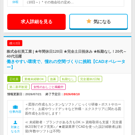
休暇
（10日～）* その他会社の定め…
求人詳細を見る
気になる
残り2日
株式会社英工業 | ★年間休日120日 ★完全土日祝休み ★転勤なし！20代～
40代活躍
働きやすい環境で、憧れの空間づくりに挑戦【CADオペレータ
ー】
正社員
業種未経験OK
急募
転勤なし
完全週休2日制
第二新卒歓迎
女性のおしごと掲載中
情報更新日：2026/07/21
終了予定日：
2026/08/10
＜図形の作成もカンタンなソフト／じっくり研修＞ポストやカー
ポート、お庭やウッドデッキなど外構・エクステリアに関わる図
仕事内容
面作成をお任せします！
≪ 未経験者・ブランクがある方もOK ≫ 資格取得も支援！完全週
休2日制でオフ充実♪／★建築業界でCADを使った設計経験者は歓
対象と
迎(年数やソフトは不問)
なる方