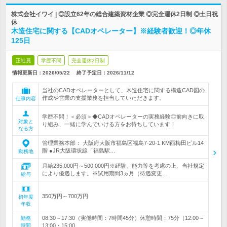
株式会社イワイ | ◎設立62年の総合建築資材企業 ◎完全週休2日制 ◎土日祝
休
木造住宅に関する【CADオペレーター】※経験者歓迎！◎年休
125日
正社員
学歴不問
完全週休2日制
情報更新日：2026/05/22
終了予定日：
2026/11/12
当社のCADオペレーターとして、木造住宅に関する構造CAD図の
作成や営業の支援業務を担当していただきます。
仕事内容
学歴不問！＜必須＞◆CADオペレーターの実務経験◎前向きに取
対象と
り組み、一緒に学んでいける方をお待ちしています！
なる方
管理業務本部： 大阪府大阪市福島区福島7‐20‐1 KM西梅田ビル14
階 ●JR大阪環状線「福島駅…
勤務地
月給235,000円～500,000円※経験、能力等を考慮の上、当社規定
により優遇します。※試用期間3ヵ月（待遇変更…
給与
350万円～700万円
初年度
年収
08:30～17:30（実働時間：7時間45分）休憩時間：75分（12:00～
勤務
時間
13:00・15:00…