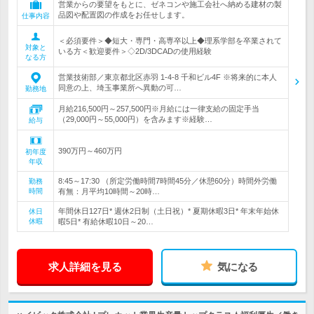
営業からの要望をもとに、ゼネコンや施工会社へ納める建材の製
品図や配置図の作成をお任せします。
仕事内容
＜必須要件＞◆短大・専門・高専卒以上◆理系学部を卒業されて
対象と
いる方＜歓迎要件＞◇2D/3DCADの使用経験
なる方
営業技術部／東京都北区赤羽 1-4-8 千和ビル4F ※将来的に本人
同意の上、埼玉事業所へ異動の可…
勤務地
月給216,500円～257,500円※月給には一律支給の固定手当
（29,000円～55,000円）を含みます※経験…
給与
390万円～460万円
初年度
年収
8:45～17:30 （所定労働時間7時間45分／休憩60分）時間外労働
勤務
時間
有無：月平均10時間～20時…
年間休日127日* 週休2日制（土日祝）* 夏期休暇3日* 年末年始休
休日
休暇
暇5日* 有給休暇10日～20…
求人詳細を見る
気になる