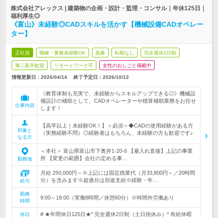
株式会社アレックス | 建築物の企画・設計・監理・コンサル｜年休125日｜
福利厚生◎
《富山》未経験◎CADスキルを活かす【機械設備CADオペレー
ター】
正社員
職種・業種未経験OK
急募
転勤なし
完全週休2日制
第二新卒歓迎
リモートワーク可
女性のおしごと掲載中
情報更新日：2026/04/14
終了予定日：
2026/10/12
《教育体制も充実で、未経験からスキルアップできる◎》機械設
備設計の補助として、CADオペレーターや積算補助業務をお任せ
仕事内容
します！
【高卒以上｜未経験OK！】＜必須＞◆CADの使用経験がある方
対象と
（実務経験不問）◎経験者はもちろん、未経験の方も歓迎です♪
なる方
＜本社＞ 富山県富山市下奥井1-20-6 【雇入れ直後】上記の事業
所 【変更の範囲】会社の定める事…
勤務地
月給 250,000円～※上記には固定残業代（月33,800円～／20時間
分）を含みます※超過分は別途支給※経験・年…
給与
勤務
9:00～18:00（実働8時間／休憩60分）※時間外労働あり
時間
# ★年間休日125日★* 完全週休2日制（土日祝休み）* 有給休暇
休日