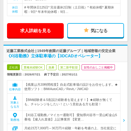
# 年間休日125日* 完全週休2日制（土日祝）* 有給休暇* 夏期休
休日
休暇
暇：9日* 年末年始休暇：9日…
求人詳細を見る
気になる
近藤工業株式会社 | 1949年創業の近藤グループ｜地域密着の安定企業
《刈谷勤務》立体駐車場の【3DCADオペレーター】
正社員
業種未経験OK
急募
第二新卒歓迎
女性のおしごと掲載中
情報更新日：2026/07/21
終了予定日：
2027/01/11
【残業は月20時間程度】自走式駐車場の設計をお任せします。★
使用ソフト：BIM/AutoCAD／Revit／JWCAD
仕事内容
【BIM経験者＆S造設計経験者を迎えます！】★経験が無くて
対象と
も、チャレンジをしたい！という意欲ある方も歓迎！
なる方
【刈谷工場勤務／マイカー通勤可】 愛知県刈谷市一里山町金山5
番地 【雇入れ直後】上記事業所 【変更…
勤務地
月給23万7,000円～30万円※経験・年齢を考慮の上、当社規定に