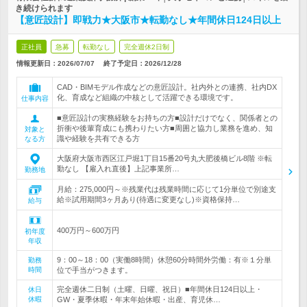
き続けられます
【意匠設計】即戦力★大阪市★転勤なし★年間休日124日以上
正社員
急募
転勤なし
完全週休2日制
情報更新日：2026/07/07
終了予定日：
2026/12/28
CAD・BIMモデル作成などの意匠設計。社内外との連携、社内DX
化、育成など組織の中核として活躍できる環境です。
仕事内容
■意匠設計の実務経験をお持ちの方■設計だけでなく、関係者との
折衝や後輩育成にも携わりたい方■周囲と協力し業務を進め、知
対象と
識や経験を共有できる方
なる方
大阪府大阪市西区江戸堀1丁目15番20号丸大肥後橋ビル8階 ※転
勤なし 【雇入れ直後】上記事業所…
勤務地
月給：275,000円～※残業代は残業時間に応じて1分単位で別途支
給※試用期間3ヶ月あり(待遇に変更なし)※資格保持…
給与
400万円～600万円
初年度
年収
9：00～18：00（実働8時間）休憩60分時間外労働：有※１分単
勤務
時間
位で手当がつきます。
完全週休二日制（土曜、日曜、祝日）■年間休日124日以上・
休日
休暇
GW・夏季休暇・年末年始休暇・出産、育児休…