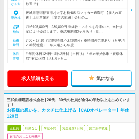
歓迎です！
なる方
茨城県那珂郡東海村大字村松405 ◎マイカー通勤可 【雇入れ直
後】上記事業所 【変更の範囲】会社の…
勤務地
月給195,000円～230,000円 ※経験・スキルを考慮の上、当社規
定により優遇します。※試用期間3ヶ月あり（期…
給与
7:50～17:10（実働8時間／休憩80分）※時間外労働あり（月平均
勤務
時間
25時間程度） 年末頃から年度…
# 年間休日124日* 週休2日制（土日祝） * 年末年始休暇 * 夏季休
休日
休暇
暇* 有給休暇（入社6ヶ月…
求人詳細を見る
気になる
三和鉄構建設株式会社 | 20代、30代の社員が全体の半数以上を占めていま
す！
お客様の想いを、カタチに仕上げる【CADオペレーター】年休
120日
正社員
転勤なし
学歴不問
完全週休2日制
第二新卒歓迎
女性のおしごと掲載中