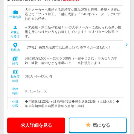
大手メーカーへ供給する高精度な部品製造を担当。希望と適正に
応じて「プレス加工」「射出成形」「CADオペレーター」のいず
仕事内容
れかをお任せ。
≪未経験・第二新卒歓迎！≫ ◎大手メーカーに認められる高い技
術を身につけたい方をお待ちしています！ ※U・Iターン歓迎で
対象と
す。
なる方
【本社】 長野県塩尻市広丘高出1971 ※マイカー通勤OK！
勤務地
月給20万5,500円～28万5,500円（一律手当含む）※あなたの年
齢、経験、能力などを考慮の上、 当社規定により…
給与
310万円～430万円
初年度
年収
勤務
8：15～17：00
時間
◆年間休日120日＋計画有給5日◆完全週休2日制（土日休み）◆
休日
休暇
年末年始休暇※時間単位年次有給：40時…
求人詳細を見る
気になる