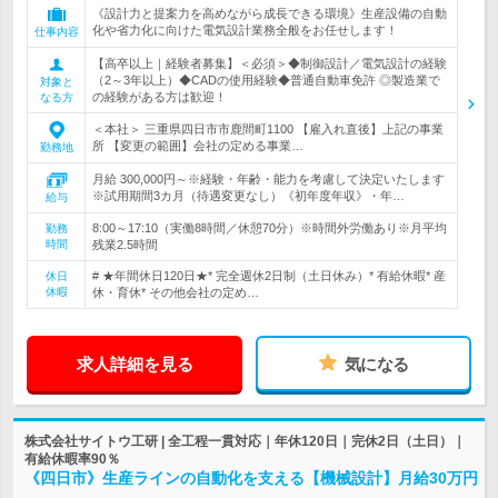
《設計力と提案力を高めながら成長できる環境》生産設備の自動
化や省力化に向けた電気設計業務全般をお任せします！
仕事内容
【高卒以上｜経験者募集】＜必須＞◆制御設計／電気設計の経験
（2～3年以上）◆CADの使用経験◆普通自動車免許 ◎製造業で
対象と
の経験がある方は歓迎！
なる方
＜本社＞ 三重県四日市市鹿間町1100 【雇入れ直後】上記の事業
所 【変更の範囲】会社の定める事業…
勤務地
月給 300,000円～※経験・年齢・能力を考慮して決定いたします
※試用期間3カ月（待遇変更なし）《初年度年収》・年…
給与
8:00～17:10（実働8時間／休憩70分）※時間外労働あり※月平均
勤務
時間
残業2.5時間
# ★年間休日120日★* 完全週休2日制（土日休み）* 有給休暇* 産
休日
休暇
休・育休* その他会社の定め…
求人詳細を見る
気になる
株式会社サイトウ工研 | 全工程一貫対応｜年休120日｜完休2日（土日）｜
有給休暇率90％
《四日市》生産ラインの自動化を支える【機械設計】月給30万円