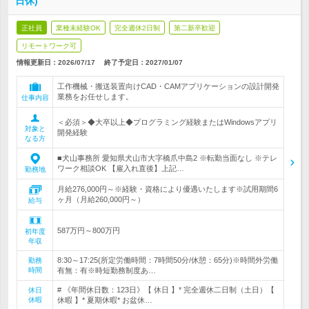
日休)
正社員
業種未経験OK
完全週休2日制
第二新卒歓迎
リモートワーク可
情報更新日：2026/07/17
終了予定日：
2027/01/07
工作機械・搬送装置向けCAD・CAMアプリケーションの設計開発
業務をお任せします。
仕事内容
＜必須＞◆大卒以上◆プログラミング経験またはWindowsアプリ
対象と
開発経験
なる方
■犬山事務所 愛知県犬山市大字橋爪中島2 ※転勤当面なし ※テレ
ワーク相談OK 【雇入れ直後】上記…
勤務地
月給276,000円～※経験・資格により優遇いたします※試用期間6
ヶ月（月給260,000円～）
給与
587万円～800万円
初年度
年収
8:30～17:25(所定労働時間：7時間50分/休憩：65分)※時間外労働
勤務
時間
有無：有※時短勤務制度あ…
# 《年間休日数：123日》【 休日 】* 完全週休二日制（土日）【
休日
休暇
休暇 】* 夏期休暇* お盆休…