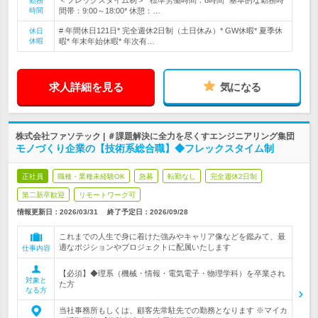
＜フレックスタイム制＞* 標準労働時間：8時間* 基本的な勤務時
勤務
時間
間帯：9:00～18:00* 休憩：…
# 年間休日121日* 完全週休2日制（土日休み）* GW休暇* 夏季休
休日
休暇
暇* 年末年始休暇* 年次有…
求人詳細を見る
気になる
株式会社ファソテック | ＃課題解決に全力を尽くすエンジニアリング集団
モノづくり企業の【技術系総合職】◆フレックスタイム制
正社員
職種・業種未経験OK
急募
転勤なし
完全週休2日制
第二新卒歓迎
リモートワーク可
情報更新日：2026/03/31
終了予定日：
2026/09/28
これまでの人生で身に着けた強みやキャリア像などを鑑みて、最
適なポジションやプロジェクトに配属いたします
仕事内容
【必須】◆理系（機械・情報・電気電子・物理学科）を卒業され
対象と
た方
なる方
当社事務所もしくは、顧客先常駐先での勤務となります ※マイカ