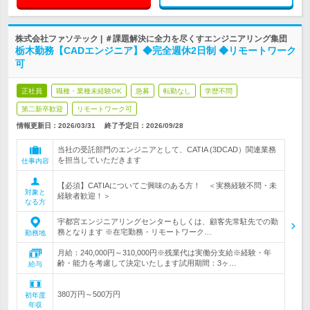
株式会社ファソテック | ＃課題解決に全力を尽くすエンジニアリング集団
栃木勤務【CADエンジニア】◆完全週休2日制 ◆リモートワーク
可
正社員
職種・業種未経験OK
急募
転勤なし
学歴不問
第二新卒歓迎
リモートワーク可
情報更新日：2026/03/31
終了予定日：
2026/09/28
当社の受託部門のエンジニアとして、CATIA (3DCAD）関連業務
を担当していただきます
仕事内容
【必須】CATIAについてご興味のある方！ ＜実務経験不問・未
対象と
経験者歓迎！＞
なる方
宇都宮エンジニアリングセンターもしくは、顧客先常駐先での勤
務となります ※在宅勤務・リモートワーク…
勤務地
月給：240,000円～310,000円※残業代は実働分支給※経験・年
齢・能力を考慮して決定いたします試用期間：3ヶ…
給与
380万円～500万円
初年度
年収