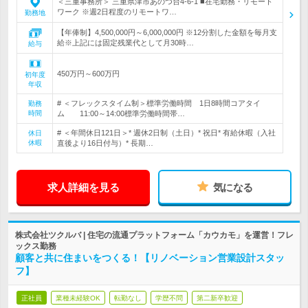
＜三重事務所＞ 三重県津市あのつ台4‐6‐1 ■在宅勤務・リモート
ワーク ※週2日程度のリモートワ…
勤務地
【年俸制】4,500,000円～6,000,000円 ※12分割した金額を毎月支
給※上記には固定残業代として月30時…
給与
450万円～600万円
初年度
年収
# ＜フレックスタイム制＞標準労働時間 1日8時間コアタイ
勤務
時間
ム 11:00～14:00標準労働時間帯…
# ＜年間休日121日＞* 週休2日制（土日）* 祝日* 有給休暇（入社
休日
休暇
直後より16日付与）* 長期…
求人詳細を見る
気になる
株式会社ツクルバ | 住宅の流通プラットフォーム「カウカモ」を運営！フレ
ックス勤務
顧客と共に住まいをつくる！【リノベーション営業設計スタッ
フ】
正社員
業種未経験OK
転勤なし
学歴不問
第二新卒歓迎