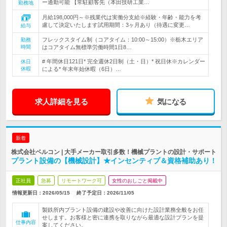
ー通勤可能 【常駐顧客先（本田技研工業…
勤務地
月給198,000円～※残業代は実働分支給※経験・年齢・能力を考
慮して決定いたします試用期間：3ヶ月あり（待遇に変更…
給与
フレックスタイム制（コアタイム：10:00～15:00）※栃木エリア
勤務
時間
はコアタイム無標準労働時間1日8…
# 年間休日121日* 完全週休2日制（土・日）* 祝日休※カレンダー
休日
休暇
による* 年末年始休暇（6日）…
求人詳細を見る
気になる
新着
株式会社ベルコン | 大手メーカー取引多数！機械プラントの設計・サポート
プラント設備の【機械設計】★インセンティブ＆資格補助あり！
正社員
急募
リモートワーク可
女性のおしごと掲載中
情報更新日：2026/05/15
終了予定日：
2026/11/05
製鉄所内プラント設備の建設や改善に向けた設計業務全般をお任
せします。お客様と密に連携を取りながら最適な設計プランを提
仕事内容
案してください。