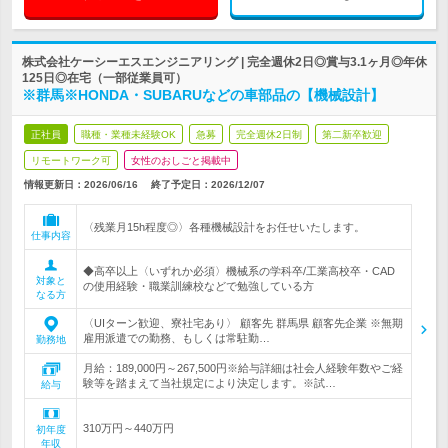
株式会社ケーシーエスエンジニアリング | 完全週休2日◎賞与3.1ヶ月◎年休
125日◎在宅（一部従業員可）
※群馬※HONDA・SUBARUなどの車部品の【機械設計】
正社員
職種・業種未経験OK
急募
完全週休2日制
第二新卒歓迎
リモートワーク可
女性のおしごと掲載中
情報更新日：2026/06/16
終了予定日：
2026/12/07
〈残業月15h程度◎〉各種機械設計をお任せいたします。
仕事内容
◆高卒以上〈いずれか必須〉機械系の学科卒/工業高校卒・CAD
対象と
の使用経験・職業訓練校などで勉強している方
なる方
〈UIターン歓迎、寮社宅あり〉 顧客先 群馬県 顧客先企業 ※無期
雇用派遣での勤務、もしくは常駐勤…
勤務地
月給：189,000円～267,500円※給与詳細は社会人経験年数やご経
験等を踏まえて当社規定により決定します。※試…
給与
310万円～440万円
初年度
年収