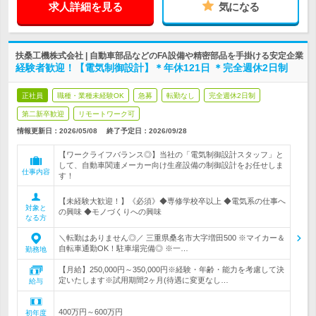
求人詳細を見る
気になる
扶桑工機株式会社 | 自動車部品などのFA設備や精密部品を手掛ける安定企業
経験者歓迎！【電気制御設計】＊年休121日 ＊完全週休2日制
正社員
職種・業種未経験OK
急募
転勤なし
完全週休2日制
第二新卒歓迎
リモートワーク可
情報更新日：2026/05/08
終了予定日：
2026/09/28
【ワークライフバランス◎】当社の「電気制御設計スタッフ」と
して、自動車関連メーカー向け生産設備の制御設計をお任せしま
仕事内容
す！
【未経験大歓迎！】《必須》◆専修学校卒以上 ◆電気系の仕事へ
対象と
の興味 ◆モノづくりへの興味
なる方
＼転勤はありません◎／ 三重県桑名市大字増田500 ※マイカー＆
自転車通勤OK！駐車場完備◎ ※一…
勤務地
【月給】250,000円～350,000円※経験・年齢・能力を考慮して決
定いたします※試用期間2ヶ月(待遇に変更なし…
給与
400万円～600万円
初年度