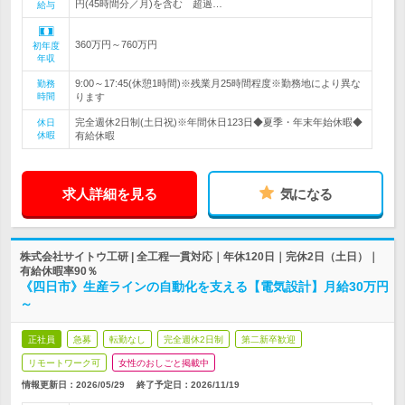
円(45時間分／月)を含む 超過…
給与
360万円～760万円
初年度
年収
9:00～17:45(休憩1時間)※残業月25時間程度※勤務地により異な
勤務
時間
ります
完全週休2日制(土日祝)※年間休日123日◆夏季・年末年始休暇◆
休日
休暇
有給休暇
求人詳細を見る
気になる
株式会社サイトウ工研 | 全工程一貫対応｜年休120日｜完休2日（土日）｜
有給休暇率90％
《四日市》生産ラインの自動化を支える【電気設計】月給30万円
～
正社員
急募
転勤なし
完全週休2日制
第二新卒歓迎
リモートワーク可
女性のおしごと掲載中
情報更新日：2026/05/29
終了予定日：
2026/11/19