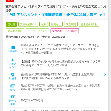
株式会社アソビバ | 新オフィスで活躍｜"シゴト = あそび"の理念で楽しくお
仕事
【 設計アシスタント・採用関連業務 】◆年休121日／賞与4ヶ月
正社員
業種未経験OK
急募
転勤なし
学歴不問
完全週休2日制
第二新卒歓迎
リモートワーク可
女性のおしごと掲載中
情報更新日：2026/08/04
終了予定日：
2027/01/25
開発設計やデザイン・モデル作成におけるアシスタント業務をお
任せします！■ワクワクするような製品開発ができるシゴトで
仕事内容
す。■採用業務の一部担当
【必須】3DCADを用いた何らかの開発経験がある方 ■モノづくり
対象と
で社会をアップデートしたい方大歓迎！
なる方
愛知県愛知郡東郷町御岳1丁目3-1 【雇入れ直後】上記事業所
【変更の範囲】会社の定める事業所全般
勤務地
月給25万円～50万円※経験・能力を考慮の上決定します※試用期
間6ヶ月（期間中は月給23万7,750円～47万円）
給与
400万円～700万円
初年度
年収