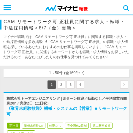
CAM リモートワーク可 正社員に関する求人・転職・
中途採用情報＜8/7（金）更新＞
マイナビ転職では「CAM リモートワーク可 正社員」に関連する転職・求人・
中途採用情報を多数掲載中!「CAM リモートワーク可 正社員」の転職・求人情
報を探しているあなたにおすすめのお仕事を掲載しています。「CAM リモー
トワーク可 正社員」に関連するキーワードからも転職・求人情報をお探しいた
だけるので、あなたにぴったりのお仕事を見つけてみてください!
1～50件 (全169件中)
1
2
3
4
株式会社トーアエンジニアリング | UIターン歓迎／転勤なし／平均残業時間
月20h／完休2日（土日祝）
《業界未経験歓迎》機械・システムの【営業】★リモートワーク
可
正社員
業種未経験OK
転勤なし
完全週休2日制
第二新卒歓迎