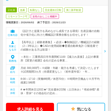
～
正社員
急募
転勤なし
完全週休2日制
第二新卒歓迎
リモートワーク可
女性のおしごと掲載中
情報更新日：2026/06/02
終了予定日：
2026/11/23
《設計力と提案力を高めながら成長できる環境》生産設備の自動
化や省力化に向けた機械設計業務全般をお任せします！
仕事内容
【高卒以上｜経験者募集】＜必須＞◆制御設計／機械設計の経験
（2～3年以上）◆CADの使用経験◆普通自動車免許 ◎製造業で
対象と
の経験がある方は歓迎！
なる方
＜本社＞ 三重県四日市市鹿間町1100 【雇入れ直後】上記の事業
所 【変更の範囲】会社の定める事業…
勤務地
月給 300,000円～※経験・年齢・能力を考慮して決定いたします
※試用期間3カ月（待遇変更なし）《初年度年収》・年…
給与
8:00～17:10（実働8時間／休憩70分）※時間外労働あり※月平均
勤務
時間
残業2.5時間
# ★年間休日120日★* 完全週休2日制（土日休み）* 有給休暇* 産
休日
休暇
休・育休* その他会社の定め…
求人詳細を見る
気になる