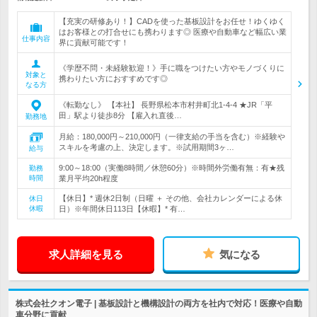
【充実の研修あり！】CADを使った基板設計をお任せ！ゆくゆく
はお客様との打合せにも携わります◎ 医療や自動車など幅広い業
仕事内容
界に貢献可能です！
《学歴不問・未経験歓迎！》手に職をつけたい方やモノづくりに
対象と
携わりたい方におすすめです◎
なる方
《転勤なし》 【本社】 長野県松本市村井町北1-4-4 ★JR「平
田」駅より徒歩8分 【雇入れ直後…
勤務地
月給：180,000円～210,000円（一律支給の手当を含む）※経験や
スキルを考慮の上、決定します。※試用期間3ヶ…
給与
9:00～18:00（実働8時間／休憩60分）※時間外労働有無：有★残
勤務
時間
業月平均20h程度
【休日】* 週休2日制（日曜 ＋ その他、会社カレンダーによる休
休日
休暇
日）※年間休日113日【休暇】* 有…
求人詳細を見る
気になる
株式会社クオン電子 | 基板設計と機構設計の両方を社内で対応！医療や自動
車分野に貢献