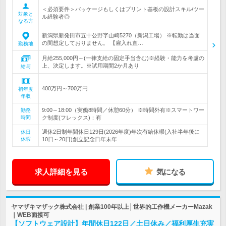
＜必須要件＞パッケージもしくはプリント基板の設計スキル/ツー
対象と
ル経験者◎
なる方
新潟県新発田市五十公野字山崎5270（新潟工場） ※転勤は当面
の間想定しておりません。 【雇入れ直…
勤務地
月給255,000円～(一律支給の固定手当含む)※経験・能力を考慮の
上、決定します。※試用期間2か月あり
給与
400万円～700万円
初年度
年収
9:00～18:00（実働8時間／休憩60分） ※時間外有※スマートワー
勤務
時間
ク制度(フレックス)：有
週休2日制年間休日129日(2026年度)年次有給休暇(入社半年後に
休日
休暇
10日～20日)創立記念日年末年…
求人詳細を見る
気になる
ヤマザキマザック株式会社 | 創業100年以上│世界的工作機メーカーMazak
｜WEB面接可
【ソフトウェア設計】年間休日122日／土日休み／福利厚生充実