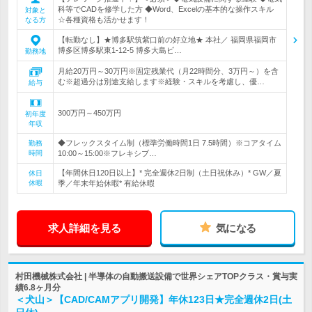
科等でCADを修学した方 ◆Word、Excelの基本的な操作スキル
対象と
☆各種資格も活かせます！
なる方
【転勤なし】★博多駅筑紫口前の好立地★ 本社／ 福岡県福岡市
博多区博多駅東1-12-5 博多大島ビ…
勤務地
月給20万円～30万円※固定残業代（月22時間分、3万円～）を含
む※超過分は別途支給します※経験・スキルを考慮し、優…
給与
300万円～450万円
初年度
年収
◆フレックスタイム制（標準労働時間1日 7.5時間）※コアタイム
勤務
時間
10:00～15:00※フレキシブ…
【年間休日120日以上】* 完全週休2日制（土日祝休み）* GW／夏
休日
休暇
季／年末年始休暇* 有給休暇
求人詳細を見る
気になる
村田機械株式会社 | 半導体の自動搬送設備で世界シェアTOPクラス・賞与実
績6.8ヶ月分
＜犬山＞【CAD/CAMアプリ開発】年休123日★完全週休2日(土