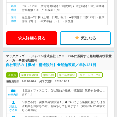
8:30～17:30 （所定労働時間：8時間0分）休憩時間：60分時間外
勤務
時間
労働有無：有（平均残業：月1…
完全週休2日制（土曜、日曜、祝日）■年間休日日数125日・夏季
休日
休暇
休暇（3日）・年末年始（5日）・育児休…
求人詳細を見る
気になる
マックグレゴー・ジャパン株式会社 | グローバルに展開する船舶用荷役装置
メーカー◆在宅勤務可
自社製品の【機械・構造設計】◆船舶装置／年休121日
正社員
業種未経験OK
学歴不問
第二新卒歓迎
リモートワーク可
情報更新日：2026/06/26
終了予定日：
2026/12/17
【三重オフィスにて、自社製品の機械・構造設計業務をお任せし
ます！】
仕事内容
＼学歴不問・実務未経験歓迎！／◆CADによる製図経験または基
礎知識をお持ちの方、お待ちしております！（建築CADの経験で
対象と
も応募可能）
なる方