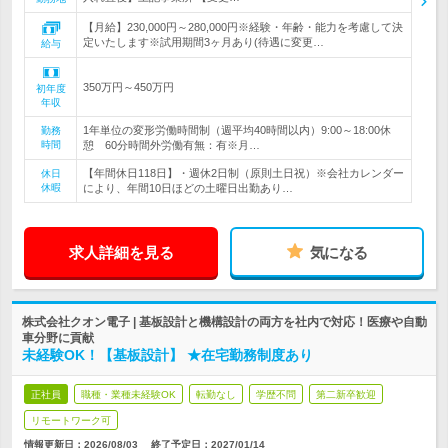
【月給】230,000円～280,000円※経験・年齢・能力を考慮して決
定いたします※試用期間3ヶ月あり(待遇に変更…
給与
350万円～450万円
初年度
年収
1年単位の変形労働時間制（週平均40時間以内）9:00～18:00休
勤務
時間
憩 60分時間外労働有無：有※月…
【年間休日118日】・週休2日制（原則土日祝）※会社カレンダー
休日
休暇
により、年間10日ほどの土曜日出勤あり…
求人詳細を見る
気になる
株式会社クオン電子 | 基板設計と機構設計の両方を社内で対応！医療や自動
車分野に貢献
未経験OK！【基板設計】 ★在宅勤務制度あり
正社員
職種・業種未経験OK
転勤なし
学歴不問
第二新卒歓迎
リモートワーク可
情報更新日：2026/08/03
終了予定日：
2027/01/14