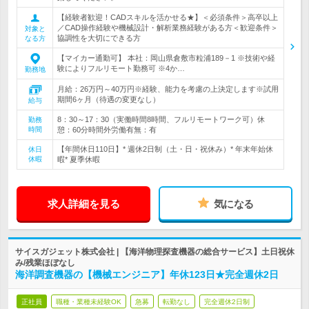
【経験者歓迎！CADスキルを活かせる★】＜必須条件＞高卒以上
／CAD操作経験や機械設計・解析業務経験がある方＜歓迎条件＞
対象と
協調性を大切にできる方
なる方
【マイカー通勤可】 本社：岡山県倉敷市粒浦189－1 ※技術や経
験によりフルリモート勤務可 ※4か…
勤務地
月給：26万円～40万円※経験、能力を考慮の上決定します※試用
期間6ヶ月（待遇の変更なし）
給与
8：30～17：30（実働時間8時間、フルリモートワーク可）休
勤務
時間
憩：60分時間外労働有無：有
【年間休日110日】* 週休2日制（土・日・祝休み）* 年末年始休
休日
休暇
暇* 夏季休暇
求人詳細を見る
気になる
サイスガジェット株式会社 | 【海洋物理探査機器の総合サービス】土日祝休
み/残業ほぼなし
海洋調査機器の【機械エンジニア】年休123日★完全週休2日
正社員
職種・業種未経験OK
急募
転勤なし
完全週休2日制