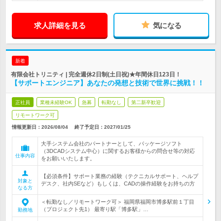
求人詳細を見る
気になる
新着
有限会社トリニティ | 完全週休2日制(土日祝)★年間休日123日！
【サポートエンジニア】あなたの発想と技術で世界に挑戦！！
正社員
業種未経験OK
急募
転勤なし
第二新卒歓迎
リモートワーク可
情報更新日：2026/08/04
終了予定日：
2027/01/25
大手システム会社のパートナーとして、パッケージソフト
（3DCADシステム中心）に関するお客様からの問合せ等の対応
仕事内容
をお願いいたします。
【必須条件】サポート業務の経験（テクニカルサポート、ヘルプ
対象と
デスク、社内SEなど）もしくは、CADの操作経験をお持ちの方
なる方
＜転勤なし／リモートワーク可＞ 福岡県福岡市博多駅前１丁目
（プロジェクト先1） 最寄り駅「博多駅」…
勤務地