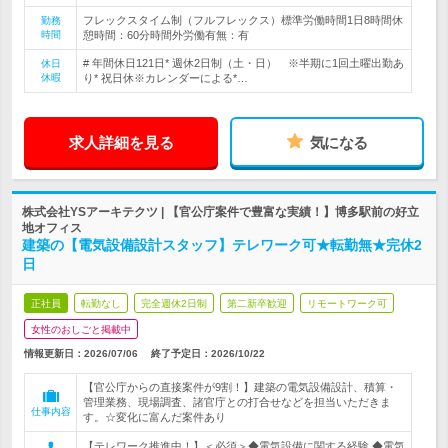
フレックスタイム制（フルフレックス）標準労働時間1日8時間休
勤務
時間
憩時間：60分時間外労働有無：有
# 年間休日121日* 週休2日制（土・日） ※半期に1回土曜出勤あ
休日
休暇
り* 祝日休※カレンダーによる*…
求人詳細を見る
気になる
株式会社YSアーキテクツ | 【官公庁案件で豊富な実績！】博多駅前の好立
地オフィス
建築の【電気設備設計スタッフ】テレワーク可★転勤無★完休2
日
正社員
転勤なし
完全週休2日制
第二新卒歓迎
リモートワーク可
女性のおしごと掲載中
情報更新日：2026/07/06
終了予定日：
2026/10/22
【官公庁からの直接案件が9割！】建築の電気設備設計、積算・
管理業務、現場調査、諸官庁との打合せなどを担当いただきま
仕事内容
す。☆変化に富んだ案件あり
【テレワーク推進中！】＜必須＞◆電気設備に関する経験 ◆電気