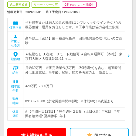
第二新卒歓迎
リモートワーク可
女性のおしごと掲載中
情報更新日：2026/05/01
終了予定日：
2026/10/29
当社保有または納入済みの機器(コンプレッサやウインチなど)の
機器整備・運用をお任せします。※工事作業は協力会社に依頼
仕事内容
高卒以上【必須】第一種運転免許、回転機関連の取り扱いのご経
対象と
験
なる方
★転勤なし ★在宅・リモート勤務可 ★自転車通勤可 【本社】 東
京都大田区大森北3-31-11 ＜…
勤務地
月給30万円～※固定残業代(5万円～/30時間分)を含む。超過時間
分は別途支給。※年齢、経験、能力を考慮の上、優遇し…
給与
420万円～600万円
初年度
年収
勤務
09:00～18:00（所定労働時間8時間）※休憩60分※残業あり
時間
# 【年間休日123日】* 完全週休２日制（土日休み）* 祝日 * 年
休日
休暇
間有給休暇* 夏期休暇* 年末…
求人詳細を見る
気になる