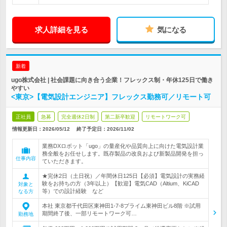
求人詳細を見る
気になる
新着
ugo株式会社 | 社会課題に向き合う企業！フレックス制・年休125日で働き
やすい
<東京>【電気設計エンジニア】フレックス勤務可／リモート可
正社員
急募
完全週休2日制
第二新卒歓迎
リモートワーク可
情報更新日：2026/05/12
終了予定日：
2026/11/02
業務DXロボット「ugo」の量産化や品質向上に向けた電気設計業
務全般をお任せします。既存製品の改良および新製品開発を担っ
仕事内容
ていただきます。
★完休2日（土日祝）／年間休日125日【必須】電気設計の実務経
験をお持ちの方（3年以上）【歓迎】電気CAD（Altium、KiCAD
対象と
等）での設計経験 など
なる方
本社 東京都千代田区東神田1-7-8プライム東神田ビル8階 ※試用
期間終了後、一部リモートワーク可…
勤務地