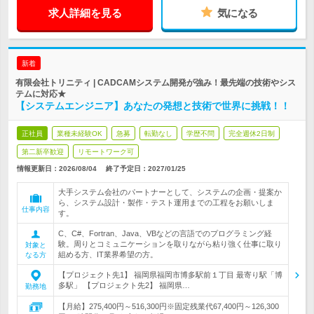
求人詳細を見る
気になる
新着
有限会社トリニティ | CADCAMシステム開発が強み！最先端の技術やシス
テムに対応★
【システムエンジニア】あなたの発想と技術で世界に挑戦！！
正社員
業種未経験OK
急募
転勤なし
学歴不問
完全週休2日制
第二新卒歓迎
リモートワーク可
情報更新日：2026/08/04
終了予定日：
2027/01/25
大手システム会社のパートナーとして、システムの企画・提案か
ら、システム設計・製作・テスト運用までの工程をお願いしま
仕事内容
す。
C、C#、Fortran、Java、VBなどの言語でのプログラミング経
験。周りとコミュニケーションを取りながら粘り強く仕事に取り
対象と
組める方、IT業界希望の方。
なる方
【プロジェクト先1】 福岡県福岡市博多駅前１丁目 最寄り駅「博
多駅」 【プロジェクト先2】 福岡県…
勤務地
【月給】275,400円～516,300円※固定残業代67,400円～126,300