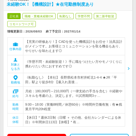
未経験OK！【機構設計】★在宅勤務制度あり
正社員
職種・業種未経験OK
転勤なし
学歴不問
第二新卒歓迎
リモートワーク可
情報更新日：2026/08/03
終了予定日：
2027/01/14
【充実の研修あり！】CADを使った機構設計をお任せ！治具設計
がメインです。お客様とコミュニケーションを取る機会もあり、
仕事内容
やりがいを味わえます◎
《学歴不問・未経験歓迎！》手に職をつけたい方やモノづくりに
対象と
携わりたい方におすすめです◎
なる方
《転勤なし》 【本社】 長野県松本市村井町北1-4-4 ★JR「平
田」駅より徒歩8分 【雇入れ直後…
勤務地
月給：180,000円～210,000円（一律支給の手当を含む）※経験や
スキルを考慮の上、決定します。※試用期間3ヶ…
給与
9:00～18:00（実働8時間／休憩60分）※時間外労働有無：有★残
勤務
時間
業月平均20h程度
【休日】* 週休2日制（日曜 ＋ その他、会社カレンダーによる休
休日
休暇
日）※年間休日113日【休暇】* 有…