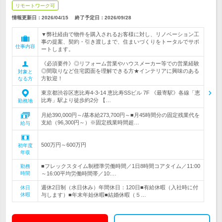
リモートワーク可
情報更新日：2026/04/15
終了予定日：
2026/09/28
▼弊社経由で物件を購入されるお客様に対し、リノベーション工
事の提案、契約・引き渡しまで、住まいづくりをトータルでサポ
仕事内容
ートします。
《必須要件》◎リフォーム営業やハウスメーカー等での営業経験
◎間取りなど住宅図面を理解できる方★インテリアに興味のある
対象と
方歓迎！
なる方
東京都渋谷区恵比寿4-3-14 恵比寿SSビル 7F 《最寄駅》各線「恵
比寿」駅より徒歩約2分 【…
勤務地
月給390,000円～/基本給273,700円～■月45時間分の固定残業代を
支給（96,300円～）※固定残業時間超…
給与
500万円～600万円
初年度
年収
■フレックスタイム制標準労働時間／1日8時間コアタイム／11:00
勤務
時間
～16:00平均労働時間帯／10:…
週休2日制（水日休み）年間休日：120日■有給休暇（入社時に付
休日
休暇
与します）■年末年始休暇■結婚休暇（５…