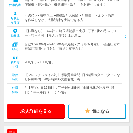
当社の主力機体である農業用ドローン機体の次世代バージョンや
産業機・特注機の「機構開発・設計」をお任せします！
仕事内容
＜必須＞■高卒以上 ■機構設計の経験 ■計算書（トルク・強度）
対象と
を作成しながら機構設計を実施できる方
なる方
【転勤なし】 ＜本社＞ 埼玉県朝霞市北原二丁目4番23号 ※リモ
ートワーク可 【雇入れ直後】上記事…
勤務地
月給379,000円～542,000円※経験・スキルを考慮し、優遇します
※試用期間4ヶ月あり（待遇に変更なし）
給与
700万円～1000万円
初年度
年収
【フレックスタイム制】標準労働時間1日7時間30分コアタイムな
勤務
時間
し休憩時間：60分時間外労働有無：有
# 【年間休日124日】# 完全週休2日制（土日祝休み)* 夏季（5
休日
休暇
日）* 年末年始（5日）* 有給…
求人詳細を見る
気になる
新着