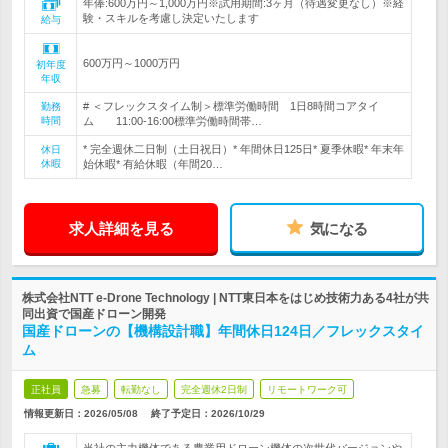
年俸:600万円～1,000万円※試用期間:3ヶ月（待遇変更なし）※経
験・スキルを考慮し決定いたします
給与
600万円～1000万円
初年度
年収
# ＜フレックスタイム制＞標準労働時間 1日8時間コアタイ
勤務
時間
ム 11:00-16:00標準労働時間帯…
* 完全週休二日制（土日祝日）* 年間休日125日* 夏季休暇* 年末年
休日
休暇
始休暇* 有給休暇（年間20…
求人詳細を見る
気になる
株式会社NTT e-Drone Technology | NTT東日本をはじめ技術力ある4社が共
同出資で国産ドローン開発
国産ドローンの【機構設計職】年間休日124日／フレックスタイ
ム
正社員
急募
転勤なし
完全週休2日制
リモートワーク可
情報更新日：2026/05/08
終了予定日：
2026/10/29