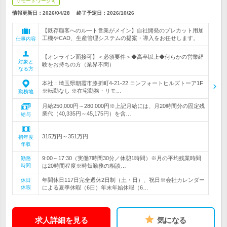
リモートワーク可
情報更新日：2026/04/28
終了予定日：
2026/10/26
【既存顧客へのルート営業がメイン】自社開発のプレカット用加
工機やCAD、生産管理システムの提案・導入をお任せします。
仕事内容
【オンライン面接可】＜必須要件＞◆高卒以上◆何らかの営業経
対象と
験をお持ちの方（業界不問）
なる方
本社：埼玉県朝霞市膝折町4-21-22 コンフォートヒルズトーア1F
※転勤なし ※在宅勤務・リモ…
勤務地
月給250,000円～280,000円※上記月給には、月20時間分の固定残
業代（40,335円～45,175円）を含…
給与
315万円～351万円
初年度
年収
9:00～17:30（実働7時間30分／休憩1時間）※月の平均残業時間
勤務
時間
は20時間程度※時短勤務の相談…
年間休日117日完全週休2日制（土・日）、祝日※会社カレンダー
休日
休暇
による夏季休暇（6日）年末年始休暇（6…
求人詳細を見る
気になる