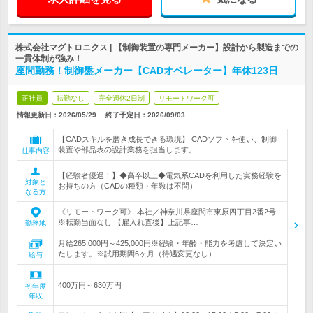
株式会社マグトロニクス | 【制御装置の専門メーカー】設計から製造までの
一貫体制が強み！
座間勤務！制御盤メーカー【CADオペレーター】年休123日
正社員
転勤なし
完全週休2日制
リモートワーク可
情報更新日：2026/05/29
終了予定日：
2026/09/03
【CADスキルを磨き成長できる環境】 CADソフトを使い、制御
装置や部品表の設計業務を担当します。
仕事内容
【経験者優遇！】◆高卒以上◆電気系CADを利用した実務経験を
対象と
お持ちの方（CADの種類・年数は不問）
なる方
《リモートワーク可》 本社／神奈川県座間市東原四丁目2番2号
※転勤当面なし 【雇入れ直後】上記事…
勤務地
月給265,000円～425,000円※経験・年齢・能力を考慮して決定い
たします。※試用期間6ヶ月（待遇変更なし）
給与
400万円～630万円
初年度
年収