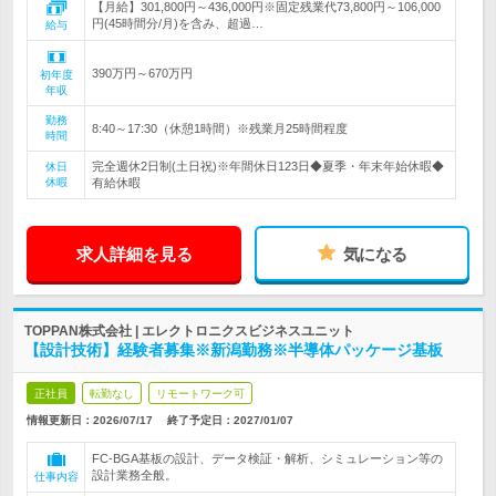
【月給】301,800円～436,000円※固定残業代73,800円～106,000
円(45時間分/月)を含み、超過…
給与
390万円～670万円
初年度
年収
勤務
8:40～17:30（休憩1時間）※残業月25時間程度
時間
完全週休2日制(土日祝)※年間休日123日◆夏季・年末年始休暇◆
休日
休暇
有給休暇
求人詳細を見る
気になる
TOPPAN株式会社 | エレクトロニクスビジネスユニット
【設計技術】経験者募集※新潟勤務※半導体パッケージ基板
正社員
転勤なし
リモートワーク可
情報更新日：2026/07/17
終了予定日：
2027/01/07
FC-BGA基板の設計、データ検証・解析、シミュレーション等の
設計業務全般。
仕事内容