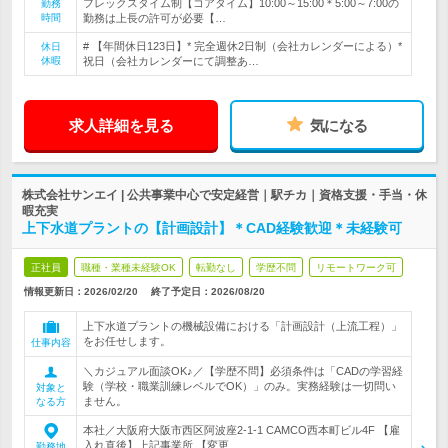
フレックスタイム制【コアタイム】10:00～15:00＊5:00～7:00の
勤務
時間
勤務は上長の許可が必要【…
# 【年間休日123日】* 完全週休2日制（会社カレンダーによる）*
休日
休暇
祝日（会社カレンダーにて調整あ…
求人詳細を見る
気になる
株式会社サンエイ | 公共事業中心で安定経営｜駅チカ｜資格支援・手当・休
暇充実
上下水道プラントの【計画設計】＊CAD経験歓迎＊未経験可
正社員
職種・業種未経験OK
転勤なし
学歴不問
リモートワーク可
情報更新日：2026/02/20
終了予定日：
2026/08/20
上下水道プラントの機械設備における「計画設計（上流工程）」
をお任せします。
仕事内容
＼カジュアル面談OK♪／【学歴不問】必須条件は「CADの学習経
験（学校・職業訓練レベルでOK）」のみ。実務経験は一切問い
対象と
ません。
なる方
本社／大阪府大阪市西区阿波座2-1-1 CAMCO西本町ビル4F 【雇
入れ直後】上記事業所 【変更…
勤務地