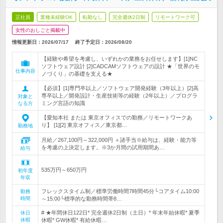
正社員
業種未経験OK
転勤なし
完全週休2日制
リモートワーク可
女性のおしごと掲載中
情報更新日：2026/07/17
終了予定日：
2026/08/20
【経験や希望を考慮し、いずれかの業務をお任せします】[1]NC
ソフトウェア設計 [2]CADCAMソフトウェアの設計 ★「世界のモ
仕事内容
ノづくり」の基礎を支える★
【必須】[1]専門卒以上／ソフトウェア開発経験（3年以上）[2]高
専卒以上／開発設計・生産技術等の経験（2年以上）／プログラ
対象と
ミング言語の知識
なる方
【愛知本社 または 東京オフィスでの勤務／リモートワークあ
り】 [1][2] 東京オフィス／東京都…
勤務地
月給／267,100円～322,000円 ＋諸手当※給与は、経験・能力等
を考慮の上決定します。※3か月間の試用期間あ…
給与
535万円～650万円
初年度
年収
フレックスタイム制／標準労働時間7時間45分└コアタイム10:00
勤務
時間
～15:00└標準的な勤務時間帯8…
# ★年間休日122日* 完全週休2日制（土日）* 年末年始休暇* 夏季
休日
休暇
休暇* GW休暇* 有給休暇…