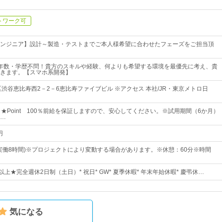
トワーク可
ンジニア】設計～製造・テストまでご本人様希望に合わせたフェーズをご担当頂
年数・学歴不問！貴方のスキルや経験、何よりも希望する環境を最優先に考え、貴
きます。【スマホ系開発】
区渋谷恵比寿西2－2－6恵比寿ファイブビル ※アクセス 本社/JR・東京メトロ日
～★Point 100％前給を保証しますので、安心してください。※試用期間（6か月）
…
円
0(実働8時間)※プロジェクトにより変動する場合があります。※休憩：60分※時間
以上★完全週休2日制（土日）* 祝日* GW* 夏季休暇* 年末年始休暇* 慶弔休…
気になる