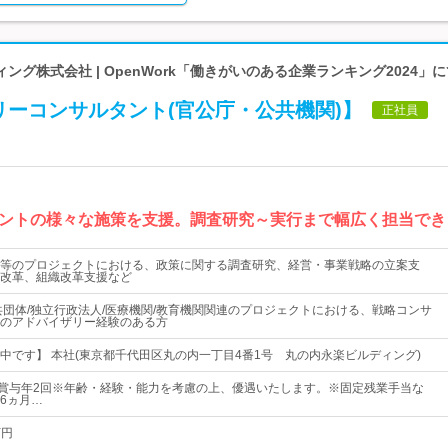
ング株式会社 | OpenWork「働きがいのある企業ランキング2024」
リーコンサルタント(官公庁・公共機関)】
正社員
ントの様々な施策を支援。調査研究～実行まで幅広く担当でき
等のプロジェクトにおける、政策に関する調査研究、経営・事業戦略の立案支
改革、組織改革支援など
共団体/独立行政法人/医療機関/教育機関関連のプロジェクトにおける、戦略コンサ
のアドバイザリー経験のある方
中です】 本社(東京都千代田区丸の内一丁目4番1号 丸の内永楽ビルディング)
0円＋賞与年2回※年齢・経験・能力を考慮の上、優遇いたします。※固定残業手当な
6ヵ月…
万円