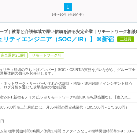
1
1件〜10件（全10件中）
プ | 教育と介護領域で厚い信頼を誇る安定企業｜リモートワーク相談
ュリティエンジニア（SOC／IR）】※新宿
正社員
完全週休2日制
リモートワーク可
キュリティ組織の立ち上げメンバー】SOC・CSIRTの実務を担いながら、グループ全
運用体制の強化をお任せします。
・ネットワーク・サーバーいずれかの設計・構築・運用経験／インシデント対応
、ログ分析を通じた攻撃兆候の検知経験
2-3-1 新宿モノリスビル ※リモートワーク相談OK ※転勤当面なし 【雇入れ…
～665,700円※上記月給には、月35時間の固定残業代（105,500円～175,200円）
万円
ム制 標準労働時間8時間／休憩:1時間 コアタイムなし≪標準労働時間帯≫9：30～