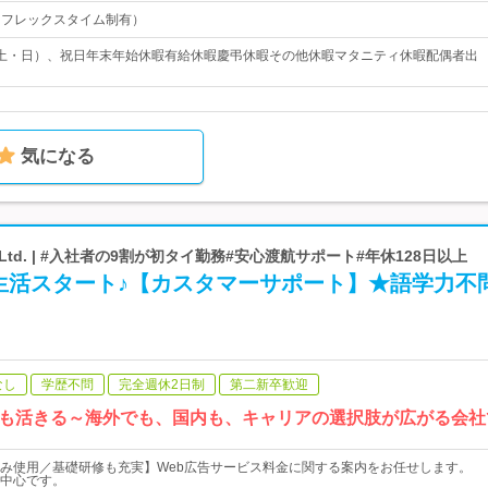
0（フレックスタイム制有）
土・日）、祝日年末年始休暇有給休暇慶弔休暇その他休暇マタニティ休暇配偶者出
気になる
Co., Ltd. | #入社者の9割が初タイ勤務#安心渡航サポート#年休128日以上
生活スタート♪【カスタマーサポート】★語学力不
なし
学歴不問
完全週休2日制
第二新卒歓迎
も活きる～海外でも、国内も、キャリアの選択肢が広がる会社
み使用／基礎研修も充実】Web広告サービス料金に関する案内をお任せします。
中心です。