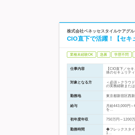
株式会社ベネッセスタイルケアグルー
CIO直下で活躍！【セキ
業種未経験OK
急募
学歴不問
仕事内容
【CIO直下／セ
体のセキュリティ
対象となる方
＜必須＞クラウド
の実務経験または
勤務地
東京都新宿区西新宿
給与
月給443,000円
を…
初年度年収
750万円～1200
勤務時間
◆フレックスタイ
1…