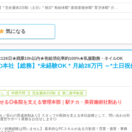
】* 完全週休2日制（土日）* 祝日* 有給休暇* 産前産後休暇* 育児休暇* 介…
気になる
 年休126日★残業10h以内★有給消化率約100%★私服勤務・ネイルOK
本社【総務】*未経験OK * 月給28万円 ～*土日祝
なし
学歴不問
完全週休2日制
第二新卒歓迎
せる◎各院を支える管理本部｜駅チカ・美容施術社割あり
0％／安心の育成体制あり】スタッフや医師を支える本社総務として、問い合わせ対
運営サポート業務をお任せします◎
躍中／総務経験は問いません】 基本的なPCスキルがある方歓迎！営業・接客・事務