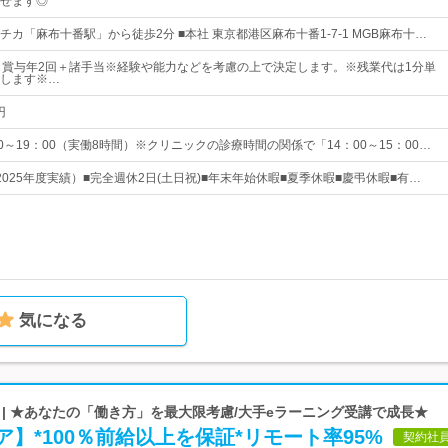
せます◎
カ「麻布十番駅」から徒歩2分 ■本社 東京都港区麻布十番1-7-1 MGB麻布十…
＋賞与年2回＋諸手当※経験や能力などを考慮の上で決定します。※残業代は1分単
します※…
円
0～19：00（実働8時間）※クリニックの診療時間の関係で「14：00～15：00…
（2025年度実績）■完全週休2日(土日祝)■年末年始休暇■夏季休暇■慶弔休暇■有…
気になる
| ★あなたの「働き方」を最大限考慮/大手eラーニング受講で成長★
】*100％前給以上を保証*リモート率95%
契約社