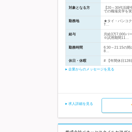
対象となる方
【20～30代活
での職場見学を実
勤務地
★タイ・バンコク
T…
給与
月給3万7,000
※試用期間11…
勤務時間
6:30～21:
8…
休日・休暇
# 【年間休日12
企業からのメッセージを見る
求人詳細を見る