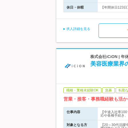
休日・休暇
【年間休日123日
求人詳細を見る
株式会社iCiON |
美容医療業界の
職種・業種未経験OK
急募
転勤
営業・接客・事務職経験も活か
仕事内容
【中途入社率10
応や各種手続き、
対象となる方
【20～30代活