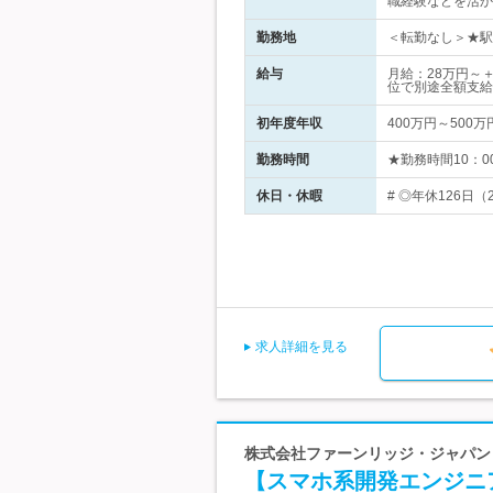
職経験などを活か
勤務地
＜転勤なし＞★駅チ
給与
月給：28万円～
位で別途全額支給
初年度年収
400万円～500万
勤務時間
★勤務時間10：0
休日・休暇
# ◎年休126日
求人詳細を見る
株式会社ファーンリッジ・ジャパン 
【スマホ系開発エンジニア