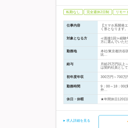
転勤なし
完全週休2日制
リモー
仕事内容
【スマホ系開発エ
く形となります。
対象となる方
≪面接1回≫経験
方に選んでいただ
勤務地
本社/東京都渋谷
比…
給与
月給25万円以上
は契約社員として
初年度年収
300万円～700万
勤務時間
9：00～18：0
外…
休日・休暇
★年間休日120日
求人詳細を見る