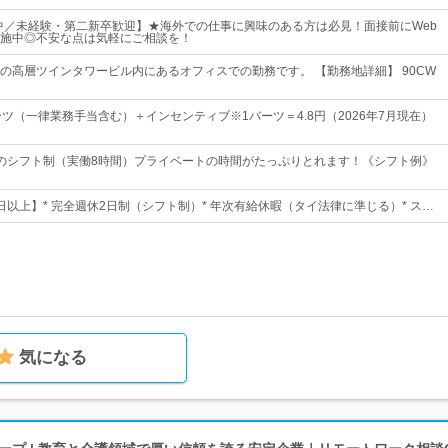
躍中／未経験・第二新卒歓迎】★海外での仕事に興味のある方は必見！面接前にWeb
施中◎不安な点は気軽にご相談を！
の高層ツインタワービル内にあるオフィスでの勤務です。 【勤務地詳細】 90CW
バーツ（一律業務手当含む）＋インセンティブ※1バーツ＝4.8円（2026年7月現在）
15の間のシフト制（実働8時間）プライベートの時間がたっぷりとれます！《シフト例》
8日以上】* 完全週休2日制（シフト制）* 年次有給休暇（タイ法律に準じる）* ス…
気になる