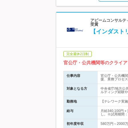
アビームコンサルティ
受賞
【インダスト
完全週休2日制
官公庁・公共機関等のクライア
仕事内容
官公庁・公共機関
援、業務プロセス
対象となる方
中央省庁/地方公
ルティング経験や
勤務地
【テレワーク実施
給与
月給340,10
し。※試用期間：
初年度年収
580万円～2000