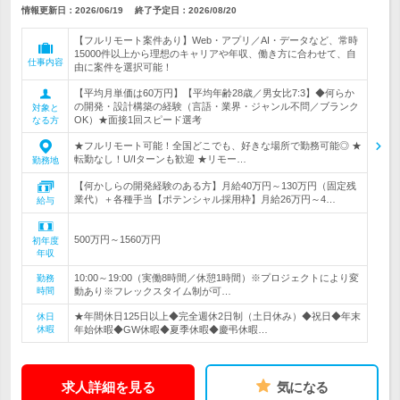
情報更新日：2026/06/19
終了予定日：
2026/08/20
【フルリモート案件あり】Web・アプリ／AI・データなど、常時
15000件以上から理想のキャリアや年収、働き方に合わせて、自
仕事内容
由に案件を選択可能！
【平均月単価は60万円】【平均年齢28歳／男女比7:3】◆何らか
の開発・設計構築の経験（言語・業界・ジャンル不問／ブランク
対象と
OK）★面接1回スピード選考
なる方
★フルリモート可能！全国どこでも、好きな場所で勤務可能◎ ★
転勤なし！U/Iターンも歓迎 ★リモー…
勤務地
【何かしらの開発経験のある方】月給40万円～130万円（固定残
業代）＋各種手当【ポテンシャル採用枠】月給26万円～4…
給与
500万円～1560万円
初年度
年収
10:00～19:00（実働8時間／休憩1時間）※プロジェクトにより変
勤務
時間
動あり※フレックスタイム制が可…
★年間休日125日以上◆完全週休2日制（土日休み）◆祝日◆年末
休日
休暇
年始休暇◆GW休暇◆夏季休暇◆慶弔休暇…
求人詳細を見る
気になる