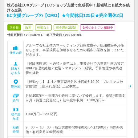
株式会社ECXグループ | ECショップ支援で急成長中！新領域にも拡大を続
ける企業
EC支援グループの【CMO】★年間休日125日★完全週休2日
正社員
急募
転勤なし
完全週休2日制
女性のおしごと掲載中
情報更新日：2026/07/14
終了予定日：
2027/01/04
グループ会社全体のマーケティング戦略立案や、組織構築をお任
せします。事業成長を加速させるための幅広い業務を担っていた
仕事内容
だきます。
【経験者歓迎】＜必須＞高卒以上、事業会社での事業計画の策定
やKPI管理の経験＜歓迎＞マネジメント経験、予算管理や事業改
対象と
善の経験
なる方
【転勤なし】 本社／東京都渋谷区神宮前6-19-20 プレファス神
宮前3階 【雇入れ直後】上記事業…
勤務地
月給100万円～※能力や経験に基づいて優遇します。※試用期間3
ヶ月（待遇に変更なし）初年度年収例：1,200万円～
給与
1200万円～1200万円
初年度
年収
9：30 ～ 18：30 （所定労働時間8時間0分／休憩60分）時間外労
勤務
時間
働：有残業月30時間程度