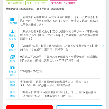
第二新卒歓迎
リモートワーク可
女性のおしごと掲載中
情報更新日：2026/08/04
終了予定日：
2026/08/31
【定時退社★年休125日★完全週休2日制】「もらった数字を打ち
込むだけ」「宛名を確認するだけ」など、無理なく始められるお
仕事内容
仕事をお任せします♪
【駅チカ勤務★昇給あり】安心の研修体制でサポート／事務未経
験入社が85％【販売・アパレルをはじめ異業界出身の先輩が多数
対象と
活躍中！】
なる方
【WEB面接1回／転居を伴う転勤なし／好きな場所で働ける】 愛
知県内（名古屋市、豊田市、岡崎市 な…
勤務地
■月給19万2000円～【賞与あり★残業代・交通費支給】※試用期
間3ヶ月あり(待遇に変動なし)（2027年3月専・短…
給与
250万円～350万円
初年度
年収
実働8時間 （始業・終業の時刻は配属先により異なります）
勤務
時間
★9：00～18：00が基本です。時間帯の希…
《年間休日125日》●完全週休2日制（土、日）、祝日●有給休暇
休日
休暇
（入社時に付与） 有休取得平均日数：年…