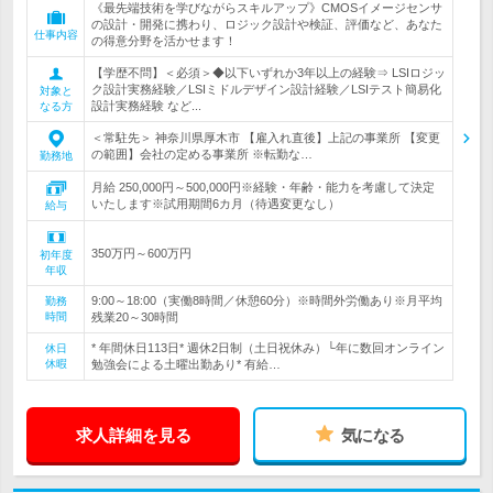
《最先端技術を学びながらスキルアップ》CMOSイメージセンサ
の設計・開発に携わり、ロジック設計や検証、評価など、あなた
仕事内容
の得意分野を活かせます！
【学歴不問】＜必須＞◆以下いずれか3年以上の経験⇒ LSIロジッ
ク設計実務経験／LSIミドルデザイン設計経験／LSIテスト簡易化
対象と
設計実務経験 など...
なる方
＜常駐先＞ 神奈川県厚木市 【雇入れ直後】上記の事業所 【変更
の範囲】会社の定める事業所 ※転勤な…
勤務地
月給 250,000円～500,000円※経験・年齢・能力を考慮して決定
いたします※試用期間6カ月（待遇変更なし）
給与
350万円～600万円
初年度
年収
9:00～18:00（実働8時間／休憩60分）※時間外労働あり※月平均
勤務
時間
残業20～30時間
* 年間休日113日* 週休2日制（土日祝休み）└年に数回オンライン
休日
休暇
勉強会による土曜出勤あり* 有給…
求人詳細を見る
気になる