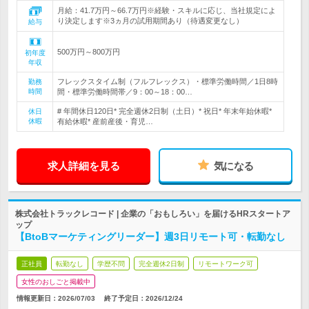
月給：41.7万円～66.7万円※経験・スキルに応じ、当社規定によ
り決定します※3ヵ月の試用期間あり（待遇変更なし）
給与
500万円～800万円
初年度
年収
フレックスタイム制（フルフレックス）・標準労働時間／1日8時
勤務
時間
間・標準労働時間帯／9：00～18：00…
# 年間休日120日* 完全週休2日制（土日）* 祝日* 年末年始休暇*
休日
休暇
有給休暇* 産前産後・育児…
求人詳細を見る
気になる
株式会社トラックレコード | 企業の「おもしろい」を届けるHRスタートア
ップ
【BtoBマーケティングリーダー】週3日リモート可・転勤なし
正社員
転勤なし
学歴不問
完全週休2日制
リモートワーク可
女性のおしごと掲載中
情報更新日：2026/07/03
終了予定日：
2026/12/24