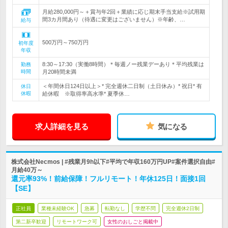
月給280,000円～＋賞与年2回＋業績に応じ期末手当支給※試用期
間3カ月間あり（待遇に変更はございません）※年齢、…
給与
500万円～750万円
初年度
年収
8:30～17:30（実働8時間）＊毎週ノー残業デーあり＊平均残業は
勤務
時間
月20時間未満
＜年間休日124日以上＞* 完全週休二日制（土日休み）* 祝日* 有
休日
休暇
給休暇 ※取得率高水準* 夏季休…
求人詳細を見る
気になる
株式会社Necmos | #残業月9h以下#平均で年収160万円UP#案件選択自由#
月給40万～
還元率93%！前給保障！フルリモート！年休125日！面接1回
【SE】
正社員
業種未経験OK
急募
転勤なし
学歴不問
完全週休2日制
第二新卒歓迎
リモートワーク可
女性のおしごと掲載中