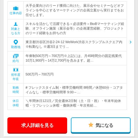
大手企業向けのリード獲得に向けた、展示会やセミナーなどオフ
ラインを中心とするマーケティングの企画立案から実行までをお
仕事内容
任せします。
スキルを活かして活躍できる＜必須要件＞BtoBマーケティング経
験、オフライン施策（展示会等）の企画運営経験、プロジェクト
対象と
のリード経験をお持ちの方
なる方
東京都渋谷区渋谷2-24-12 WeWork渋谷スクランブルスクエア内
※転勤なし ※週3日までリ…
勤務地
年俸制500万円～700万円※上記には、月45時間分の固定残業代
10万1,900円～14万2,700円を含みます。超…
給与
500万円～700万円
初年度
年収
# フレックスタイム制・標準労働時間 8時間／休憩60分・コアタ
勤務
時間
イムなし・標準労働時間帯 9:00～…
＼年間休日121日／完全週休2日制（土・日・祝）・年末年始休
休日
休暇
暇・リフレッシュ休暇・傷病休暇・年次有給…
求人詳細を見る
気になる