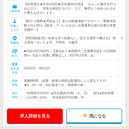
【定時退社★年休125日★完全週休2日制】「もらった数字を打ち
込むだけ」「宛名を確認するだけ」など、無理なく始められるお
仕事内容
仕事をお任せします♪
【駅チカ勤務★昇給あり】安心の研修体制でサポート／事務未経
験入社が85％【販売・アパレルをはじめ異業界出身の先輩が多数
対象と
活躍中！】
なる方
【WEB面接1回／転居を伴う転勤なし／好きな場所で働ける】 埼
玉県内（さいたま市、戸田市、川越市、…
勤務地
■月給19万7000円～【賞与あり★残業代・交通費支給】※試用期
間3ヶ月あり(待遇に変動なし)（2027年3月専・短…
給与
250万円～350万円
初年度
年収
実働8時間 （始業・終業の時刻は配属先により異なります）
勤務
時間
★9：00～18：00が基本です。時間帯の希…
《年間休日125日》●完全週休2日制（土、日）、祝日●有給休暇
休日
休暇
（入社時に付与） 有休取得平均日数：年…
求人詳細を見る
気になる