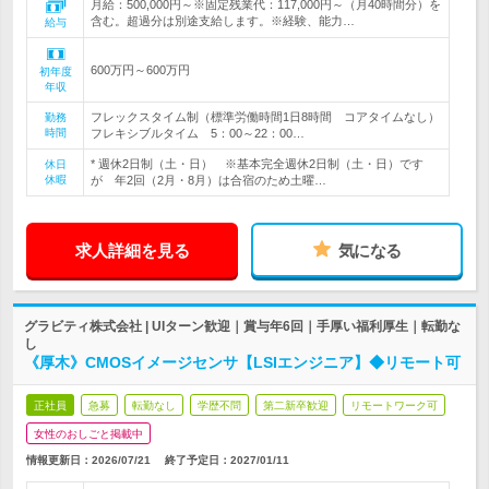
月給：500,000円～※固定残業代：117,000円～（月40時間分）を
含む。超過分は別途支給します。※経験、能力…
給与
600万円～600万円
初年度
年収
フレックスタイム制（標準労働時間1日8時間 コアタイムなし）
勤務
時間
フレキシブルタイム 5：00～22：00…
* 週休2日制（土・日） ※基本完全週休2日制（土・日）です
休日
休暇
が 年2回（2月・8月）は合宿のため土曜…
求人詳細を見る
気になる
グラビティ株式会社 | UIターン歓迎｜賞与年6回｜手厚い福利厚生｜転勤な
し
《厚木》CMOSイメージセンサ【LSIエンジニア】◆リモート可
正社員
急募
転勤なし
学歴不問
第二新卒歓迎
リモートワーク可
女性のおしごと掲載中
情報更新日：2026/07/21
終了予定日：
2027/01/11