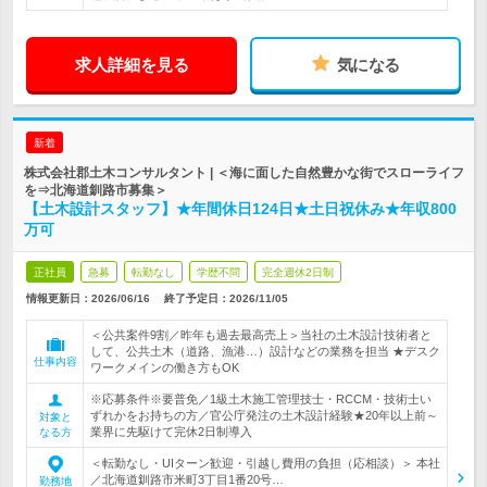
求人詳細を見る
気になる
新着
株式会社郡土木コンサルタント | ＜海に面した自然豊かな街でスローライフ
を⇒北海道釧路市募集＞
【土木設計スタッフ】★年間休日124日★土日祝休み★年収800
万可
正社員
急募
転勤なし
学歴不問
完全週休2日制
情報更新日：2026/06/16
終了予定日：
2026/11/05
＜公共案件9割／昨年も過去最高売上＞当社の土木設計技術者と
して、公共土木（道路、漁港…）設計などの業務を担当 ★デスク
仕事内容
ワークメインの働き方もOK
※応募条件※要普免／1級土木施工管理技士・RCCM・技術士い
ずれかをお持ちの方／官公庁発注の土木設計経験★20年以上前～
対象と
業界に先駆けて完休2日制導入
なる方
＜転勤なし・UIターン歓迎・引越し費用の負担（応相談）＞ 本社
／北海道釧路市米町3丁目1番20号…
勤務地