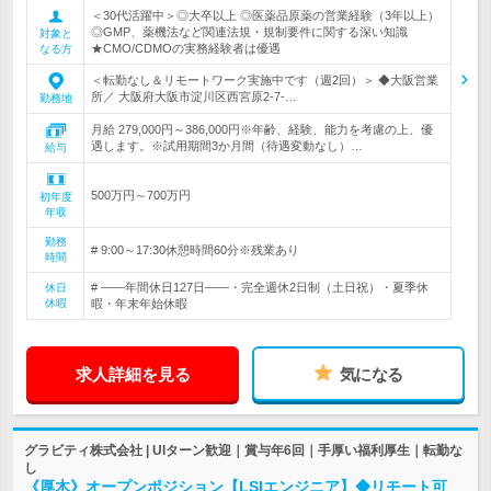
＜30代活躍中＞◎大卒以上 ◎医薬品原薬の営業経験（3年以上）
◎GMP、薬機法など関連法規・規制要件に関する深い知識
対象と
★CMO/CDMOの実務経験者は優遇
なる方
＜転勤なし＆リモートワーク実施中です（週2回）＞ ◆大阪営業
所／ 大阪府大阪市淀川区西宮原2-7-…
勤務地
月給 279,000円～386,000円※年齢、経験、能力を考慮の上、優
遇します。※試用期間3か月間（待遇変動なし）…
給与
500万円～700万円
初年度
年収
勤務
# 9:00～17:30休憩時間60分※残業あり
時間
# ――年間休日127日――・完全週休2日制（土日祝）・夏季休
休日
休暇
暇・年末年始休暇
求人詳細を見る
気になる
グラビティ株式会社 | UIターン歓迎｜賞与年6回｜手厚い福利厚生｜転勤な
し
《厚木》オープンポジション【LSIエンジニア】◆リモート可