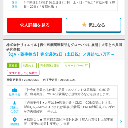
# 年間休日125日* 完全週休2日制（土・日）* 祝日* 有給休暇（10
休日
休暇
日～20日）* 夏期休暇（…
求人詳細を見る
気になる
株式会社リィエイル | 再生医療関連製品をグローバルに展開｜大学との共同
研究多数
【QA・薬事担当】完全週休2日（土日祝）／月給41.7万円～
正社員
転勤なし
完全週休2日制
リモートワーク可
女性のおしごと掲載中
情報更新日：2026/06/30
終了予定日：
2026/12/21
【社会的意義ある仕事】品質マネジメント体系構築、CMO管
理、出荷判定、PMDA/治験届など規制対応などを担当します。
仕事内容
【必須要件】■大卒以上■製薬企業・CMO・CDMO等における、
製造QA(GMP/GCTP)または薬事(治験届・PMDA対応等)のいずれ
対象と
かの実務経験：5年以上
なる方
★転勤なし★ 東京都文京区本郷1-1-19 【雇入れ直後】上記事業
所 【変更の範囲】変更なし ※原…
勤務地