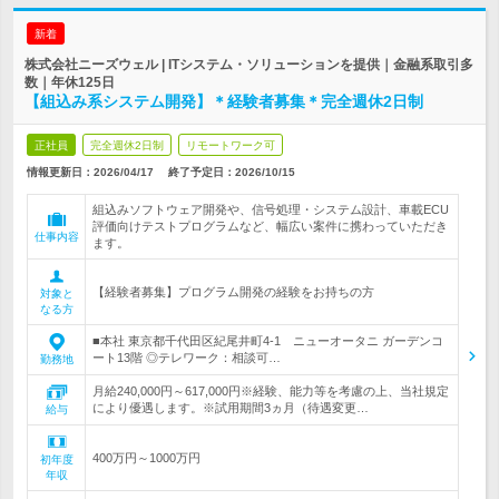
新着
株式会社ニーズウェル | ITシステム・ソリューションを提供｜金融系取引多
数｜年休125日
【組込み系システム開発】＊経験者募集＊完全週休2日制
正社員
完全週休2日制
リモートワーク可
情報更新日：2026/04/17
終了予定日：
2026/10/15
組込みソフトウェア開発や、信号処理・システム設計、車載ECU
評価向けテストプログラムなど、幅広い案件に携わっていただき
仕事内容
ます。
【経験者募集】プログラム開発の経験をお持ちの方
対象と
なる方
■本社 東京都千代田区紀尾井町4-1 ニューオータニ ガーデンコ
ート13階 ◎テレワーク：相談可…
勤務地
月給240,000円～617,000円※経験、能力等を考慮の上、当社規定
により優遇します。※試用期間3ヵ月（待遇変更…
給与
400万円～1000万円
初年度
年収