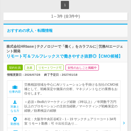
1
1～3件 (全3件中)
おすすめの求人・転職情報
株式会社HRbase | テクノロジーで「働く」をカラフルに│労務AIエージェ
ント開発
リモート可＆フルフレックスで働きやすさ抜群◎【CMO候補】
契約社員
急募
リモートワーク可
女性のおしごと掲載中
情報更新日：2026/07/28
終了予定日：
2027/01/18
労務相談領域を中心にAIソリューションを手掛ける当社のCMO候
補として、戦略策定や施策の分析、マネジメントなどの業務をお
仕事内容
任せします。
＜必須＞BtoBのマーケティング経験（3年以上）／年間数千万円
以上のプロモーションの主担当経験／マーケティング戦略策定の
対象と
経験／効果検証の経験
なる方
本社：大阪市中央区谷町2－1－19 サンクチュアリーコート3A号
室 リモート勤務：可 ※出社日あり…
勤務地