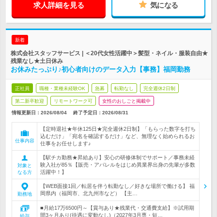
求人詳細を見る
気になる
新着
株式会社スタッフサービス | ＜20代女性活躍中＞髪型・ネイル・服装自由★
残業なし★土日休み
お休みたっぷり♪初心者向けのデータ入力【事務】福岡勤務
正社員
職種・業種未経験OK
急募
転勤なし
完全週休2日制
第二新卒歓迎
リモートワーク可
女性のおしごと掲載中
情報更新日：2026/08/04
終了予定日：
2026/08/31
【定時退社★年休125日★完全週休2日制】「もらった数字を打ち
込むだけ」「宛名を確認するだけ」など、無理なく始められるお
仕事内容
仕事をお任せします♪
【駅チカ勤務★昇給あり】安心の研修体制でサポート／事務未経
験入社が85％【販売・アパレルをはじめ異業界出身の先輩が多数
対象と
活躍中！】
なる方
【WEB面接1回／転居を伴う転勤なし／好きな場所で働ける】 福
岡県内（福岡市、北九州市など） 【主…
勤務地
■月給17万6500円～【賞与あり★残業代・交通費支給】※試用期
間3ヶ月あり(待遇に変動なし)（2027年3月専・短…
給与