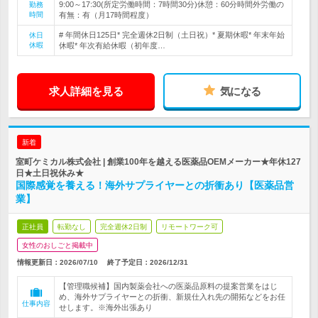
9:00～17:30(所定労働時間：7時間30分)休憩：60分時間外労働の
勤務
時間
有無：有（月17時間程度）
# 年間休日125日* 完全週休2日制（土日祝）* 夏期休暇* 年末年始
休日
休暇
休暇* 年次有給休暇（初年度…
求人詳細を見る
気になる
新着
室町ケミカル株式会社 | 創業100年を越える医薬品OEMメーカー★年休127
日★土日祝休み★
国際感覚を養える！海外サプライヤーとの折衝あり【医薬品営
業】
正社員
転勤なし
完全週休2日制
リモートワーク可
女性のおしごと掲載中
情報更新日：2026/07/10
終了予定日：
2026/12/31
【管理職候補】国内製薬会社への医薬品原料の提案営業をはじ
め、海外サプライヤーとの折衝、新規仕入れ先の開拓などをお任
仕事内容
せします。※海外出張あり