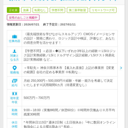
正社員
急募
転勤なし
学歴不問
第二新卒歓迎
リモートワーク可
女性のおしごと掲載中
情報更新日：2026/07/21
終了予定日：
2027/01/11
《最先端技術を学びながらスキルアップ》CMOSイメージセンサ
の設計・開発に携わり、ロジック設計や検証、評価など、あなた
仕事内容
の得意分野を活かせます！
【学歴不問】＜必須＞◆以下いずれか3年以上の経験⇒ LSIロジッ
ク設計実務経験／LSIミドルデザイン設計経験／LSIテスト簡易化
対象と
設計実務経験 など...
なる方
＜常駐先＞ 神奈川県厚木市 【雇入れ直後】上記の事業所 【変更
の範囲】会社の定める事業所 ※転勤な…
勤務地
月給 250,000円～500,000円※経験・年齢・能力を考慮して決定
いたします※試用期間6カ月（待遇変更なし）
給与
500万円～700万円
初年度
年収
9:00～18:00（実働8時間／休憩60分）※時間外労働あり※月平均
勤務
時間
残業30時間
* 年間休日113日* 週休2日制（土日祝休み）└年に数回オンライン
休日
休暇
勉強会による土曜出勤あり* 有給…