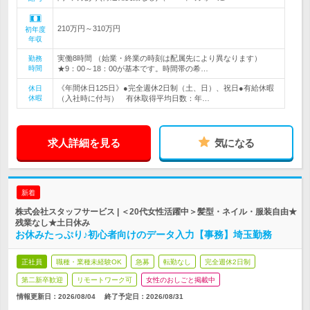
210万円～310万円
初年度
年収
実働8時間 （始業・終業の時刻は配属先により異なります）
勤務
時間
★9：00～18：00が基本です。時間帯の希…
《年間休日125日》●完全週休2日制（土、日）、祝日●有給休暇
休日
休暇
（入社時に付与） 有休取得平均日数：年…
求人詳細を見る
気になる
新着
株式会社スタッフサービス | ＜20代女性活躍中＞髪型・ネイル・服装自由★
残業なし★土日休み
お休みたっぷり♪初心者向けのデータ入力【事務】埼玉勤務
正社員
職種・業種未経験OK
急募
転勤なし
完全週休2日制
第二新卒歓迎
リモートワーク可
女性のおしごと掲載中
情報更新日：2026/08/04
終了予定日：
2026/08/31