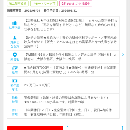
第二新卒歓迎
リモートワーク可
女性のおしごと掲載中
情報更新日：2026/08/04
終了予定日：
2026/08/31
【定時退社★年休125日★完全週休2日制】「もらった数字を打ち
込むだけ」「宛名を確認するだけ」など、無理なく始められるお
仕事内容
仕事をお任せします♪
【駅チカ勤務★昇給あり】安心の研修体制でサポート／事務未経
験入社が85％【販売・アパレルをはじめ異業界出身の先輩が多数
対象と
活躍中！】
なる方
【WEB面接1回／転居を伴う転勤なし／好きな場所で働ける】 大
阪府内（大阪市北区、大阪市中央区、堺…
勤務地
■月給19万7000円～【賞与あり★残業代・交通費支給】※試用期
間3ヶ月あり(待遇に変動なし)（2027年3月専・短…
給与
250万円～350万円
初年度
年収
実働8時間 （始業・終業の時刻は配属先により異なります）
勤務
時間
★9：00～18：00が基本です。時間帯の希…
《年間休日125日》●完全週休2日制（土、日）、祝日●有給休
休日
休暇
暇 有休取得平均日数：年間15日（202…