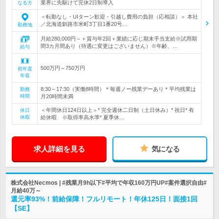
業界に先駆けて完休2日制導入
なる方
＜転勤なし・UIターン歓迎・引越し費用の負担（応相談）＞ 本社
／北海道釧路市米町3丁目1番20号…
勤務地
月給280,000円～＋賞与年2回＋業績に応じ期末手当支給※試用期
間3カ月間あり（待遇に変更はございません）※年齢、…
給与
500万円～750万円
初年度
年収
8:30～17:30（実働8時間）＊毎週ノー残業デーあり＊平均残業は
勤務
時間
月20時間未満
＜年間休日124日以上＞* 完全週休二日制（土日休み）* 祝日* 有
休日
休暇
給休暇 ※取得率高水準* 夏季休…
求人詳細を見る
気になる
株式会社Necmos | #残業月9h以下#平均で年収160万円UP#案件選択自由#
月給40万～
還元率93%！前給保障！フルリモート！年休125日！面接1回
【SE】