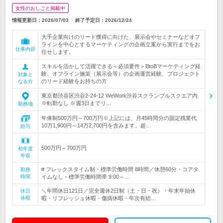
女性のおしごと掲載中
情報更新日：2026/07/03
終了予定日：
2026/12/24
大手企業向けのリード獲得に向けた、展示会やセミナーなどオフ
ラインを中心とするマーケティングの企画立案から実行までをお
仕事内容
任せします。
スキルを活かして活躍できる＜必須要件＞BtoBマーケティング経
験、オフライン施策（展示会等）の企画運営経験、プロジェクト
対象と
のリード経験をお持ちの方
なる方
東京都渋谷区渋谷2-24-12 WeWork渋谷スクランブルスクエア内
※転勤なし ※週3日までリ…
勤務地
年俸制500万円～700万円※上記には、月45時間分の固定残業代
10万1,900円～14万2,700円を含みます。超…
給与
500万円～700万円
初年度
年収
# フレックスタイム制・標準労働時間 8時間／休憩60分・コアタ
勤務
時間
イムなし・標準労働時間帯 9:00～…
＼年間休日121日／完全週休2日制（土・日・祝）・年末年始休
休日
休暇
暇・リフレッシュ休暇・傷病休暇・年次有給…