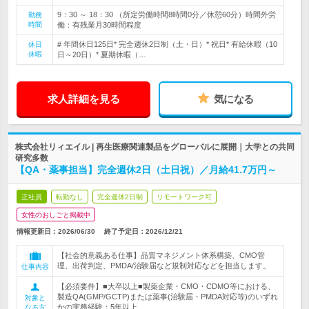
9：30 ～ 18：30 （所定労働時間8時間0分／休憩60分）時間外労
勤務
時間
働：有残業月30時間程度
# 年間休日125日* 完全週休2日制（土・日）* 祝日* 有給休暇（10
休日
休暇
日～20日）* 夏期休暇（…
求人詳細を見る
気になる
株式会社リィエイル | 再生医療関連製品をグローバルに展開｜大学との共同
研究多数
【QA・薬事担当】完全週休2日（土日祝）／月給41.7万円～
正社員
転勤なし
完全週休2日制
リモートワーク可
女性のおしごと掲載中
情報更新日：2026/06/30
終了予定日：
2026/12/21
【社会的意義ある仕事】品質マネジメント体系構築、CMO管
理、出荷判定、PMDA/治験届など規制対応などを担当します。
仕事内容
【必須要件】■大卒以上■製薬企業・CMO・CDMO等における、
製造QA(GMP/GCTP)または薬事(治験届・PMDA対応等)のいずれ
対象と
かの実務経験：5年以上
なる方