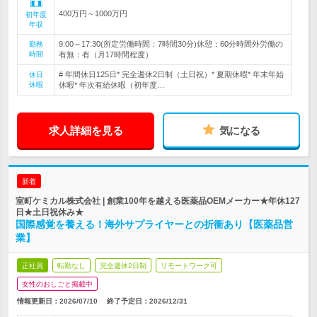
400万円～1000万円
初年度
年収
9:00～17:30(所定労働時間：7時間30分)休憩：60分時間外労働の
勤務
時間
有無：有（月17時間程度）
# 年間休日125日* 完全週休2日制（土日祝）* 夏期休暇* 年末年始
休日
休暇
休暇* 年次有給休暇（初年度…
求人詳細を見る
気になる
新着
室町ケミカル株式会社 | 創業100年を越える医薬品OEMメーカー★年休127
日★土日祝休み★
国際感覚を養える！海外サプライヤーとの折衝あり【医薬品営
業】
正社員
転勤なし
完全週休2日制
リモートワーク可
女性のおしごと掲載中
情報更新日：2026/07/10
終了予定日：
2026/12/31