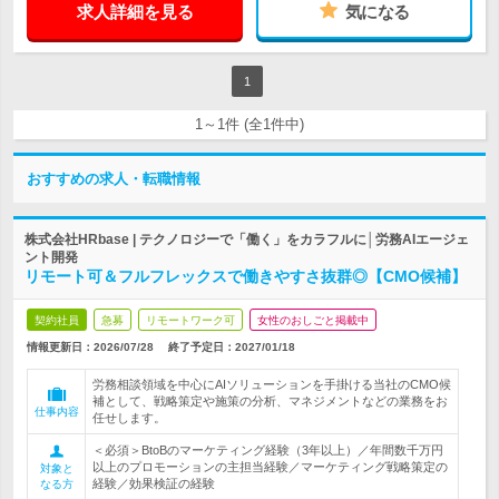
求人詳細を見る
気になる
1
1～1件 (全1件中)
おすすめの求人・転職情報
株式会社HRbase | テクノロジーで「働く」をカラフルに│労務AIエージェ
ント開発
リモート可＆フルフレックスで働きやすさ抜群◎【CMO候補】
契約社員
急募
リモートワーク可
女性のおしごと掲載中
情報更新日：2026/07/28
終了予定日：
2027/01/18
労務相談領域を中心にAIソリューションを手掛ける当社のCMO候
補として、戦略策定や施策の分析、マネジメントなどの業務をお
仕事内容
任せします。
＜必須＞BtoBのマーケティング経験（3年以上）／年間数千万円
以上のプロモーションの主担当経験／マーケティング戦略策定の
対象と
経験／効果検証の経験
なる方