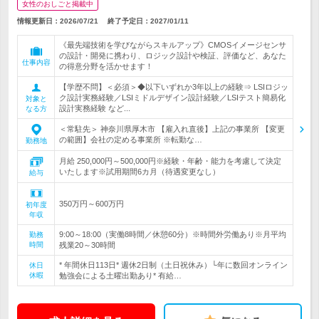
女性のおしごと掲載中
情報更新日：2026/07/21
終了予定日：
2027/01/11
《最先端技術を学びながらスキルアップ》CMOSイメージセンサ
の設計・開発に携わり、ロジック設計や検証、評価など、あなた
仕事内容
の得意分野を活かせます！
【学歴不問】＜必須＞◆以下いずれか3年以上の経験⇒ LSIロジッ
ク設計実務経験／LSIミドルデザイン設計経験／LSIテスト簡易化
対象と
設計実務経験 など...
なる方
＜常駐先＞ 神奈川県厚木市 【雇入れ直後】上記の事業所 【変更
の範囲】会社の定める事業所 ※転勤な…
勤務地
月給 250,000円～500,000円※経験・年齢・能力を考慮して決定
いたします※試用期間6カ月（待遇変更なし）
給与
350万円～600万円
初年度
年収
9:00～18:00（実働8時間／休憩60分）※時間外労働あり※月平均
勤務
時間
残業20～30時間
* 年間休日113日* 週休2日制（土日祝休み）└年に数回オンライン
休日
休暇
勉強会による土曜出勤あり* 有給…