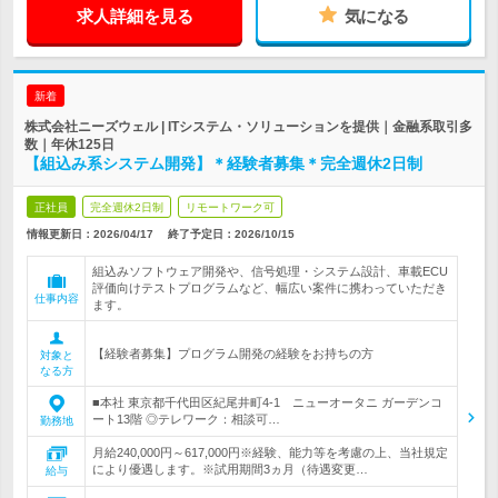
求人詳細を見る
気になる
新着
株式会社ニーズウェル | ITシステム・ソリューションを提供｜金融系取引多
数｜年休125日
【組込み系システム開発】＊経験者募集＊完全週休2日制
正社員
完全週休2日制
リモートワーク可
情報更新日：2026/04/17
終了予定日：
2026/10/15
組込みソフトウェア開発や、信号処理・システム設計、車載ECU
評価向けテストプログラムなど、幅広い案件に携わっていただき
仕事内容
ます。
【経験者募集】プログラム開発の経験をお持ちの方
対象と
なる方
■本社 東京都千代田区紀尾井町4-1 ニューオータニ ガーデンコ
ート13階 ◎テレワーク：相談可…
勤務地
月給240,000円～617,000円※経験、能力等を考慮の上、当社規定
により優遇します。※試用期間3ヵ月（待遇変更…
給与