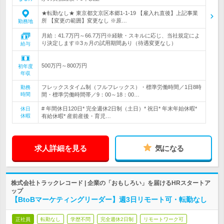
★転勤なし★ 東京都文京区本郷1-1-19 【雇入れ直後】上記事業
所 【変更の範囲】変更なし ※原…
勤務地
月給：41.7万円～66.7万円※経験・スキルに応じ、当社規定によ
り決定します※3ヵ月の試用期間あり（待遇変更なし）
給与
500万円～800万円
初年度
年収
フレックスタイム制（フルフレックス）・標準労働時間／1日8時
勤務
時間
間・標準労働時間帯／9：00～18：00…
# 年間休日120日* 完全週休2日制（土日）* 祝日* 年末年始休暇*
休日
休暇
有給休暇* 産前産後・育児…
求人詳細を見る
気になる
株式会社トラックレコード | 企業の「おもしろい」を届けるHRスタートア
ップ
【BtoBマーケティングリーダー】週3日リモート可・転勤なし
正社員
転勤なし
学歴不問
完全週休2日制
リモートワーク可