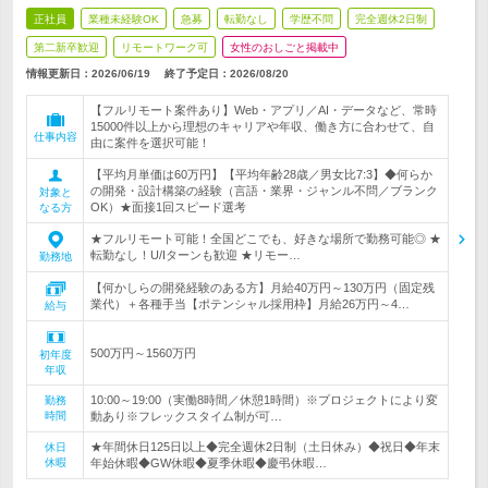
正社員
業種未経験OK
急募
転勤なし
学歴不問
完全週休2日制
第二新卒歓迎
リモートワーク可
女性のおしごと掲載中
情報更新日：2026/06/19
終了予定日：
2026/08/20
【フルリモート案件あり】Web・アプリ／AI・データなど、常時
15000件以上から理想のキャリアや年収、働き方に合わせて、自
仕事内容
由に案件を選択可能！
【平均月単価は60万円】【平均年齢28歳／男女比7:3】◆何らか
の開発・設計構築の経験（言語・業界・ジャンル不問／ブランク
対象と
OK）★面接1回スピード選考
なる方
★フルリモート可能！全国どこでも、好きな場所で勤務可能◎ ★
転勤なし！U/Iターンも歓迎 ★リモー…
勤務地
【何かしらの開発経験のある方】月給40万円～130万円（固定残
業代）＋各種手当【ポテンシャル採用枠】月給26万円～4…
給与
500万円～1560万円
初年度
年収
10:00～19:00（実働8時間／休憩1時間）※プロジェクトにより変
勤務
時間
動あり※フレックスタイム制が可…
★年間休日125日以上◆完全週休2日制（土日休み）◆祝日◆年末
休日
休暇
年始休暇◆GW休暇◆夏季休暇◆慶弔休暇…