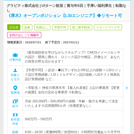
グラビティ株式会社 | UIターン歓迎｜賞与年6回｜手厚い福利厚生｜転勤な
し
《厚木》オープンポジション【LSIエンジニア】◆リモート可
正社員
急募
転勤なし
学歴不問
第二新卒歓迎
リモートワーク可
女性のおしごと掲載中
情報更新日：2026/07/21
終了予定日：
2027/01/11
《最先端技術を学びながらスキルアップ》CMOSイメージセンサ
の設計・開発に携わり、ロジック設計や検証、評価など、あなた
仕事内容
の得意分野を活かせます！
【学歴不問】＜必須＞◆以下いずれか3年以上の経験⇒ LSIロジッ
ク設計実務経験／LSIミドルデザイン設計経験／LSIテスト簡易化
対象と
設計実務経験 など...
なる方
＜常駐先＞ 神奈川県厚木市 【雇入れ直後】上記の事業所 【変更
の範囲】会社の定める事業所 ※転勤な…
勤務地
月給 250,000円～500,000円※経験・年齢・能力を考慮して決定
いたします※試用期間6カ月（待遇変更なし）
給与
500万円～700万円
初年度
年収
9:00～18:00（実働8時間／休憩60分）※時間外労働あり※月平均
勤務