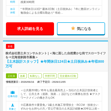
時間
残業30時間
* 年間休日113日* 週休2日制（土日祝休み）└年に数回オンライン
休日
休暇
勉強会による土曜出勤あり* 有給…
求人詳細を見る
気になる
新着
株式会社郡土木コンサルタント | ＜海に面した自然豊かな街でスローライフ
を⇒北海道釧路市募集＞
【土木設計スタッフ】★年間休日124日★土日祝休み★年収800
万可
正社員
急募
転勤なし
学歴不問
完全週休2日制
情報更新日：2026/06/16
終了予定日：
2026/11/05
＜公共案件9割／昨年も過去最高売上＞当社の土木設計技術者と
して、公共土木（道路、漁港…）設計などの業務を担当 ★デスク
仕事内容
ワークメインの働き方もOK
※応募条件※要普免／1級土木施工管理技士・RCCM・技術士い
ずれかをお持ちの方／官公庁発注の土木設計経験★20年以上前～
対象と