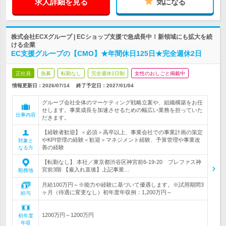
求人詳細を見る
気になる
株式会社ECXグループ | ECショップ支援で急成長中！新領域にも拡大を続
ける企業
EC支援グループの【CMO】★年間休日125日★完全週休2日
正社員
急募
転勤なし
完全週休2日制
女性のおしごと掲載中
情報更新日：2026/07/14
終了予定日：
2027/01/04
グループ会社全体のマーケティング戦略立案や、組織構築をお任
せします。事業成長を加速させるための幅広い業務を担っていた
仕事内容
だきます。
【経験者歓迎】＜必須＞高卒以上、事業会社での事業計画の策定
やKPI管理の経験＜歓迎＞マネジメント経験、予算管理や事業改
対象と
善の経験
なる方
【転勤なし】 本社／東京都渋谷区神宮前6-19-20 プレファス神
宮前3階 【雇入れ直後】上記事業…
勤務地
月給100万円～※能力や経験に基づいて優遇します。※試用期間3
ヶ月（待遇に変更なし）初年度年収例：1,200万円～
給与
1200万円～1200万円
初年度
年収