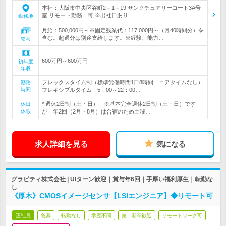
本社：大阪市中央区谷町2－1－19 サンクチュアリーコート3A号
室 リモート勤務：可 ※出社日あり…
勤務地
月給：500,000円～※固定残業代：117,000円～（月40時間分）を
含む。超過分は別途支給します。※経験、能力…
給与
600万円～600万円
初年度
年収
フレックスタイム制（標準労働時間1日8時間 コアタイムなし）
勤務
時間
フレキシブルタイム 5：00～22：00…
* 週休2日制（土・日） ※基本完全週休2日制（土・日）です
休日
休暇
が 年2回（2月・8月）は合宿のため土曜…
求人詳細を見る
気になる
グラビティ株式会社 | UIターン歓迎｜賞与年6回｜手厚い福利厚生｜転勤な
し
《厚木》CMOSイメージセンサ【LSIエンジニア】◆リモート可
正社員
急募
転勤なし
学歴不問
第二新卒歓迎
リモートワーク可