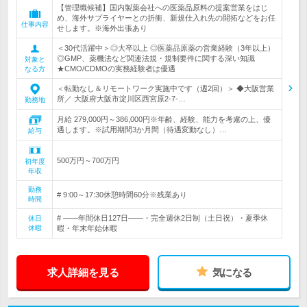
【管理職候補】国内製薬会社への医薬品原料の提案営業をはじ
め、海外サプライヤーとの折衝、新規仕入れ先の開拓などをお任
仕事内容
せします。※海外出張あり
＜30代活躍中＞◎大卒以上 ◎医薬品原薬の営業経験（3年以上）
◎GMP、薬機法など関連法規・規制要件に関する深い知識
対象と
★CMO/CDMOの実務経験者は優遇
なる方
＜転勤なし＆リモートワーク実施中です（週2回）＞ ◆大阪営業
所／ 大阪府大阪市淀川区西宮原2-7-…
勤務地
月給 279,000円～386,000円※年齢、経験、能力を考慮の上、優
遇します。※試用期間3か月間（待遇変動なし）…
給与
500万円～700万円
初年度
年収
勤務
# 9:00～17:30休憩時間60分※残業あり
時間
# ――年間休日127日――・完全週休2日制（土日祝）・夏季休
休日
休暇
暇・年末年始休暇
求人詳細を見る
気になる