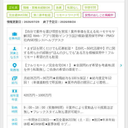
正社員
職種・業種未経験OK
急募
転勤なし
学歴不問
完全週休2日制
第二新卒歓迎
リモートワーク可
女性のおしごと掲載中
情報更新日：2026/07/29
終了予定日：
2026/08/24
【自分で案件を選び理想を実現！案件単価を見える化⇒モヤモヤ
解消】Web・アプリ開発/インフラ設計構築/運用保守/PM・PMO/
仕事内容
社内SE/情シス/ヘルプデスク
＊まず話を聞くだけでも応募歓迎＊【20代～50代活躍中】ITに関
する何らかの経験が“ほんの少しでも”ある方を積極採用中！フル
対象と
リモート希望の方も歓迎
なる方
【フルリモート／完全在宅OK！】 ★全国問わず希望を考慮/転居
を伴う転勤無し ご自身の希望の環境で…
勤務地
月給35万円～90万円★前職給与を100％保証！★給与査定年12
回！（単価連動性で即反映）★案件内容の開示により透明…
給与
420万円～1000万円
初年度
年収
9：00～18：00（実働8時間）※案件により変動あり※残業ほぼ
勤務
時間
無し▼フレックスタイム制も選択可能※…
──年間休日130日──■完全週休2日制（土・日）■祝日■年末年始
休日
休暇
休暇 ■GW休暇 ■夏季休暇 ※プ…