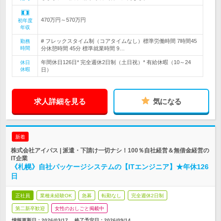
470万円～570万円
初年度
年収
# フレックスタイム制（コアタイムなし）標準労働時間 7時間45
勤務
時間
分休憩時間 45分 標準就業時間 9…
年間休日126日* 完全週休2日制（土日祝）* 有給休暇（10～24
休日
休暇
日）
求人詳細を見る
気になる
新着
株式会社アイパス | 派遣・下請け一切ナシ！100％自社経営＆無借金経営の
IT企業
《札幌》自社パッケージシステムの【ITエンジニア】★年休126
日
正社員
業種未経験OK
急募
転勤なし
完全週休2日制
第二新卒歓迎
女性のおしごと掲載中
情報更新日：2026/03/17
終了予定日：
2026/09/14