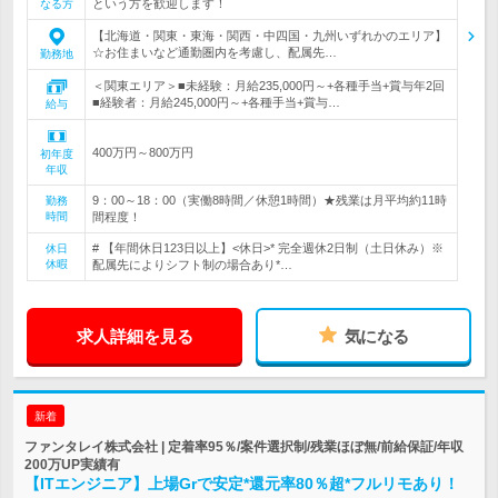
という方を歓迎します！
なる方
【北海道・関東・東海・関西・中四国・九州いずれかのエリア】
☆お住まいなど通勤圏内を考慮し、配属先…
勤務地
＜関東エリア＞■未経験：月給235,000円～+各種手当+賞与年2回
■経験者：月給245,000円～+各種手当+賞与…
給与
400万円～800万円
初年度
年収
9：00～18：00（実働8時間／休憩1時間）★残業は月平均約11時
勤務
時間
間程度！
# 【年間休日123日以上】<休日>* 完全週休2日制（土日休み）※
休日
休暇
配属先によりシフト制の場合あり*…
求人詳細を見る
気になる
新着
ファンタレイ株式会社 | 定着率95％/案件選択制/残業ほぼ無/前給保証/年収
200万UP実績有
【ITエンジニア】上場Grで安定*還元率80％超*フルリモあり！