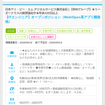
日本アイ・ビー・エム デジタルサービス株式会社 | 【IBMグループ】★リー
ダークラスの採用強化中★年休120日以上
【ITエンジニア】オープンポジション（Web/Open系アプリ開発
他）
正社員
急募
転勤なし
学歴不問
完全週休2日制
第二新卒歓迎
リモートワーク可
女性のおしごと掲載中
情報更新日：2026/06/16
終了予定日：
2026/09/14
＜★あなたのスキルを地域関係なく大規模案件に活かしていただ
けます＞スキル・経験に応じ、アプリケーション設計～運用保守
仕事内容
などをお任せします。
＜地域拠点採用強化中／U・I・Jターン歓迎／転勤なし／リモー
トワーク可＞ ◆学歴不問◆システム開発経験（Web・オープン系
対象と
など）をお持ちの方
なる方
札幌/仙台/幕張/長野/広島/北九州/沖縄募集！ ★転勤なし「地域限
定型」採用 ★U・I・Jターン…
勤務地
年俸制400万円～1000万円＋業績連動型賞与※12分割して
1/12（33万～83万円）を月々支給いたします。※入社…
給与
400万円～1000万円
初年度