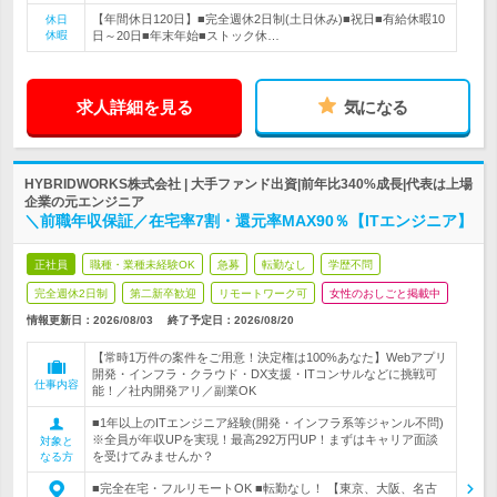
【年間休日120日】■完全週休2日制(土日休み)■祝日■有給休暇10
休日
休暇
日～20日■年末年始■ストック休…
求人詳細を見る
気になる
HYBRIDWORKS株式会社 | 大手ファンド出資|前年比340%成長|代表は上場
企業の元エンジニア
＼前職年収保証／在宅率7割・還元率MAX90％【ITエンジニア】
正社員
職種・業種未経験OK
急募
転勤なし
学歴不問
完全週休2日制
第二新卒歓迎
リモートワーク可
女性のおしごと掲載中
情報更新日：2026/08/03
終了予定日：
2026/08/20
【常時1万件の案件をご用意！決定権は100%あなた】Webアプリ
開発・インフラ・クラウド・DX支援・ITコンサルなどに挑戦可
仕事内容
能！／社内開発アリ／副業OK
■1年以上のITエンジニア経験(開発・インフラ系等ジャンル不問)
※全員が年収UPを実現！最高292万円UP！まずはキャリア面談
対象と
を受けてみませんか？
なる方
■完全在宅・フルリモートOK ■転勤なし！ 【東京、大阪、名古