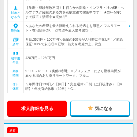
【学歴・経験年数不問！】何らかの開発・インフラ・社内SE・ヘ
ルプデスク経験のある方を意欲重視で採用中です！ ★20～50代
対象と
まで幅広く活躍中★完休2日
なる方
＼あなたの希望を最大限叶えられる待遇をを用意／ フルリモー
ト・在宅勤務OK！ ◎希望を最大限考慮◎…
勤務地
月給:35万円～100万円＼先輩の100％が入社時に年収UP！／前給
保証100％で安心◎※経験・能力を考慮の上、決定…
給与
420万円～1260万円
初年度
年収
9：00～18：00（実働8時間）※プロジェクトにより勤務時間が
勤務
時間
異なる場合あり※リモートワーク、フル…
＼年間休日130日／【休日】* 完全週休2日制（土日祝休み）【休
休日
休暇
暇】* 年次有給休暇（10日）* G…
求人詳細を見る
気になる
新着