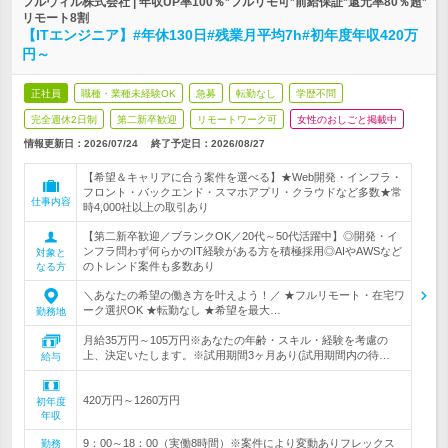
フルウィル株式会社 | 年収UP率100％*フルリモ可*前給保証*還元率80％超*
リモート8割
【ITエンジニア】#年休130日#残業月平均7h#初年度年収420万
円～
正社員
職種・業種未経験OK
急募
転勤なし
学歴不問
完全週休2日制
第二新卒歓迎
リモートワーク可
女性のおしごと掲載中
情報更新日：2026/07/24
終了予定日：
2026/08/27
【希望＆キャリアに合う案件を選べる】★Web開発・インフラ・
フロント・バックエンド・スマホアプリ・クラウドなど多数★常
仕事内容
時4,000社以上の取引あり
【第二新卒歓迎／ブランクOK／20代～50代活躍中】◎開発・イ
ンフラ問わず何らかのIT経験がある方を積極採用◎AIやAWSなど
対象と
のトレンド案件も多数あり
なる方
＼あなたの希望の働き方を叶えよう！／ ★フルリモート・在宅ワ
ーク選択OK ★転勤なし ★希望を最大…
勤務地
月給35万円～105万円※あなたの年齢・スキル・経験を考慮の
上、決定いたします。※試用期間3ヶ月あり(試用期間内の待…
給与
420万円～1260万円
初年度
年収
9：00～18：00（実働8時間）※案件により変動ありフレックス
勤務