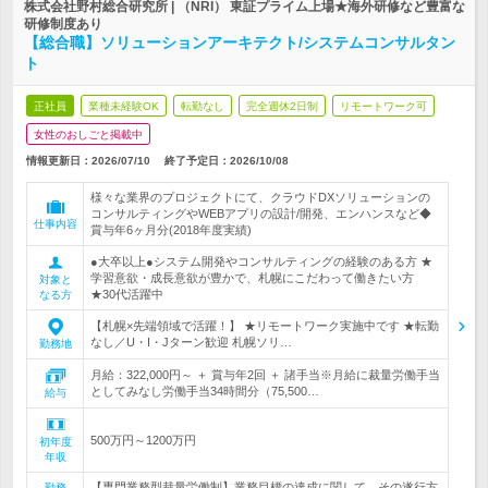
株式会社野村総合研究所 | （NRI） 東証プライム上場★海外研修など豊富な
研修制度あり
【総合職】ソリューションアーキテクト/システムコンサルタン
ト
正社員
業種未経験OK
転勤なし
完全週休2日制
リモートワーク可
女性のおしごと掲載中
情報更新日：2026/07/10
終了予定日：
2026/10/08
様々な業界のプロジェクトにて、クラウドDXソリューションの
コンサルティングやWEBアプリの設計/開発、エンハンスなど◆
仕事内容
賞与年6ヶ月分(2018年度実績)
●大卒以上●システム開発やコンサルティングの経験のある方 ★
学習意欲・成長意欲が豊かで、札幌にこだわって働きたい方
対象と
★30代活躍中
なる方
【札幌×先端領域で活躍！】 ★リモートワーク実施中です ★転勤
なし／U・I・Jターン歓迎 札幌ソリ…
勤務地
月給：322,000円～ ＋ 賞与年2回 ＋ 諸手当※月給に裁量労働手当
としてみなし労働手当34時間分（75,500…
給与
500万円～1200万円
初年度
年収
【専門業務型裁量労働制】業務目標の達成に関して、その遂行方
勤務