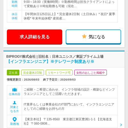
9:00～18:00（実働8時間）※勤務時間は担当クライアントによっ
勤務
時間
て変動あり※時短勤務も可能（現在…
【年間休日125日以上】* 完全週休2日制（土日休み）* 祝日* 夏季
休日
休暇
休暇* 年末年始休暇* 産前産…
求人詳細を見る
気になる
BIPROGY株式会社 | 旧社名：日本ユニシス／東証プライム上場
【インフラエンジニア】※テレワーク制度あり※
正社員
完全週休2日制
リモートワーク可
女性のおしごと掲載中
情報更新日：2026/08/03
終了予定日：
2026/09/03
ご経験・ご希望に合わせ、インフラ領域の設計・構築などインフ
ラエンジニアとしてご活躍いただきます。
仕事内容
IT業界もしくは事業会社のIT部門において、インフラエンジニア
対象と
としてのご経験をお持ちの方
なる方
【東京本社】 〒135-8560 東京都江東区豊洲1-1-1 【北海道支
社】 〒060-0808…
勤務地