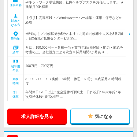
やネットワーク環境構築、社内ヘルプデスクをお任せします。 ★
仕事内容
残業月20H程度
【必須】高専卒以上／windowsサーバー構築・運用・保守などの
対象と
経験
なる方
<転勤なし／札幌駅徒歩5分> 本社：北海道札幌市中央区北5条西6
丁目2番地2 札幌センタービル25…
勤務地
月給：180,000円～＋各種手当＋賞与年2回※経験・能力・前給を
考慮の上、当社規定により決定※試用期間3か月あり（…
給与
400万円～700万円
初年度
年収
8：00～17：00（実働：8時間・休憩：60分）※残業月20時間程
勤務
時間
度
年間休日120日以上* 完全週休2日制(土・日)* 祝日* 年末年始* 年
休日
休暇
次有給休暇* 慶弔休暇* …
求人詳細を見る
気になる