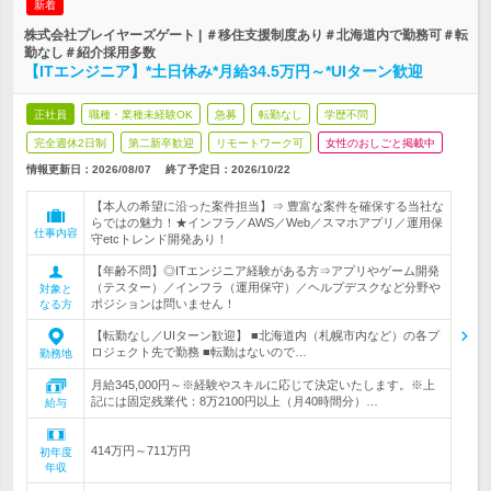
新着
株式会社プレイヤーズゲート | ＃移住支援制度あり＃北海道内で勤務可＃転
勤なし＃紹介採用多数
【ITエンジニア】*土日休み*月給34.5万円～*UIターン歓迎
正社員
職種・業種未経験OK
急募
転勤なし
学歴不問
完全週休2日制
第二新卒歓迎
リモートワーク可
女性のおしごと掲載中
情報更新日：2026/08/07
終了予定日：
2026/10/22
【本人の希望に沿った案件担当】⇒ 豊富な案件を確保する当社な
らではの魅力！★インフラ／AWS／Web／スマホアプリ／運用保
仕事内容
守etcトレンド開発あり！
【年齢不問】◎ITエンジニア経験がある方⇒アプリやゲーム開発
（テスター）／インフラ（運用保守）／ヘルプデスクなど分野や
対象と
ポジションは問いません！
なる方
【転勤なし／UIターン歓迎】 ■北海道内（札幌市内など）の各プ
ロジェクト先で勤務 ■転勤はないので…
勤務地
月給345,000円～※経験やスキルに応じて決定いたします。※上
記には固定残業代：8万2100円以上（月40時間分）…
給与
414万円～711万円
初年度
年収