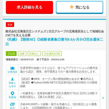
求人詳細を見る
気になる
新着
株式会社北海道日立システムズ | 日立グループの北海道担当として地域社会
のICTを支える企業
《札幌》【開発SE】◎経験者募集◎賞与6.6か月分◎完全週休二
日
正社員
急募
転勤なし
完全週休2日制
情報更新日：2026/07/15
終了予定日：
2026/11/30
生産管理や金融システムなど、様々なアプリケーションの要件定
義から設計、開発、保守運用までの一連の業務をお任せします。
仕事内容
【必須】◆WEB、オープン系の開発経験がある方 ◆高卒以上
【歓迎】◆Python/JAVA/.NET/C言語系/SQL/VB/COBOLでの開発
対象と
経験
なる方
＜札幌本社＞ 北海道札幌市中央区大通西3丁目11 北洋ビル9階 ※
転勤当面なし 【雇入れ直後】上記…
勤務地
月給240,000円～※経験・能力を考慮の上、当社規定により優遇
します。 ※試用期間3か月（待遇変更なし）
給与