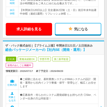
時間
法や時間配分をご本人にゆだねる働き方です。…
【年間休日120日以上】完全週休2日制（土・日）祝日年末年始暑
休日
休暇
中休暇（連続1週間）リフレッシュ休暇（…
求人詳細を見る
気になる
ザ・パック株式会社 | 【プライム上場】年間休日121日／土日祝休み
総合パッケージメーカーの【社内SE（開発・運用）】
正社員
業種未経験OK
学歴不問
第二新卒歓迎
女性のおしごと掲載中
情報更新日：2026/07/17
終了予定日：
2026/08/20
◆ご経験に合わせ、基幹業務システムやWebシステムの設計・開
発・運用から社内インフラ整備・保守・管理など、幅広くお任せ
仕事内容
します
◆応募条件：何らかのシステム開発経験をお持ちの方 ◎SIer、ベ
対象と
ンダー出身の方は尚歓迎！
なる方