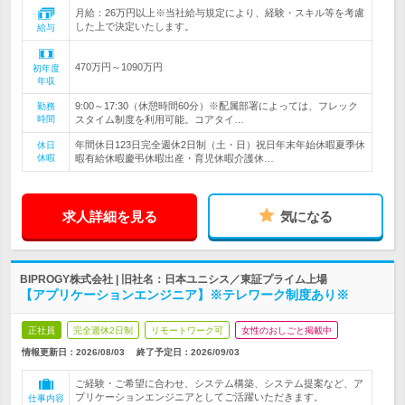
月給：26万円以上※当社給与規定により、経験・スキル等を考慮
した上で決定いたします。
給与
470万円～1090万円
初年度
年収
9:00～17:30（休憩時間60分）※配属部署によっては、フレック
勤務
時間
スタイム制度を利用可能。コアタイ…
年間休日123日完全週休2日制（土・日）祝日年末年始休暇夏季休
休日
休暇
暇有給休暇慶弔休暇出産・育児休暇介護休…
求人詳細を見る
気になる
BIPROGY株式会社 | 旧社名：日本ユニシス／東証プライム上場
【アプリケーションエンジニア】※テレワーク制度あり※
正社員
完全週休2日制
リモートワーク可
女性のおしごと掲載中
情報更新日：2026/08/03
終了予定日：
2026/09/03
ご経験・ご希望に合わせ、システム構築、システム提案など、ア
プリケーションエンジニアとしてご活躍いただきます。
仕事内容