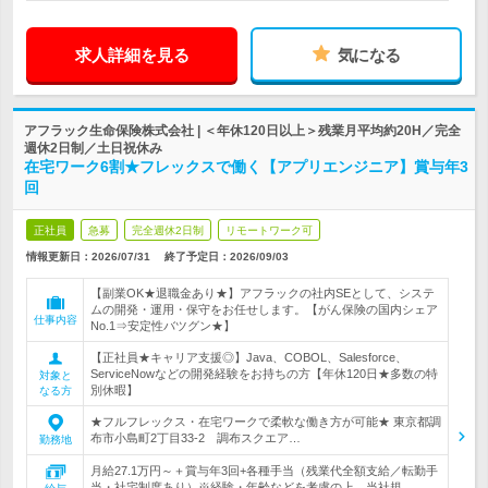
求人詳細を見る
気になる
アフラック生命保険株式会社 | ＜年休120日以上＞残業月平均約20H／完全
週休2日制／土日祝休み
在宅ワーク6割★フレックスで働く【アプリエンジニア】賞与年3
回
正社員
急募
完全週休2日制
リモートワーク可
情報更新日：2026/07/31
終了予定日：
2026/09/03
【副業OK★退職金あり★】アフラックの社内SEとして、システ
ムの開発・運用・保守をお任せします。【がん保険の国内シェア
仕事内容
No.1⇒安定性バツグン★】
【正社員★キャリア支援◎】Java、COBOL、Salesforce、
ServiceNowなどの開発経験をお持ちの方【年休120日★多数の特
対象と
別休暇】
なる方
★フルフレックス・在宅ワークで柔軟な働き方が可能★ 東京都調
布市小島町2丁目33-2 調布スクエア…
勤務地
月給27.1万円～＋賞与年3回+各種手当（残業代全額支給／転勤手
当・社宅制度あり）※経験・年齢などを考慮の上、当社規…