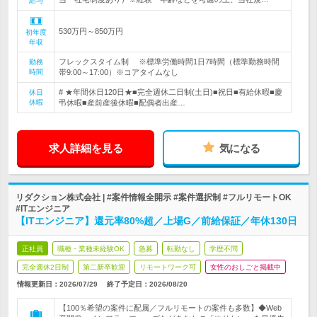
給与
530万円～850万円
初年度
年収
フレックスタイム制 ※標準労働時間1日7時間（標準勤務時間
勤務
時間
帯9:00～17:00）※コアタイムなし
# ★年間休日120日★■完全週休二日制(土日)■祝日■有給休暇■慶
休日
休暇
弔休暇■産前産後休暇■配偶者出産…
求人詳細を見る
気になる
リダクション株式会社 | #案件情報全開示 #案件選択制 #フルリモートOK
#ITエンジニア
【ITエンジニア】還元率80%超／上場G／前給保証／年休130日
正社員
職種・業種未経験OK
急募
転勤なし
学歴不問
完全週休2日制
第二新卒歓迎
リモートワーク可
女性のおしごと掲載中
情報更新日：2026/07/29
終了予定日：
2026/08/20
【100％希望の案件に配属／フルリモートの案件も多数】◆Web