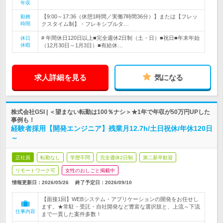
年収
【9:00～17:36（休憩1時間／実働7時間36分）】または【フレッ
勤務
時間
クスタイム制】・フレキシブルタ…
# 年間休日120日以上■完全週休2日制（土・日）■祝日■年末年始
休日
休暇
（12月30日～1月3日）■有給休…
求人詳細を見る
気になる
株式会社GSI | ＜望まない転勤は100％ナシ＞★1年で年収が50万円UPした
事例も！
経験者採用【開発エンジニア】残業月12.7h/土日祝休/年休120日
～
正社員
転勤なし
学歴不問
完全週休2日制
第二新卒歓迎
リモートワーク可
女性のおしごと掲載中
情報更新日：2026/05/26
終了予定日：
2026/09/10
【面接1回】WEBシステム・アプリケーションの開発をお任せし
ます。★常駐・受託・自社開発など豊富な選択肢と、上流～下流
仕事内容
まで一貫した案件多数！