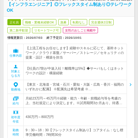
【インフラエンジニア】◎フレックスタイム制あり◎テレワーク
OK
正社員
職種・業種未経験OK
急募
転勤なし
完全週休2日制
第二新卒歓迎
リモートワーク可
女性のおしごと掲載中
情報更新日：2026/07/03
終了予定日：
2026/10/01
【上流工程をお任せします】経験やスキルに応じて、基幹ネット
ワーク／クラウド基盤／サーバー／ストレージ／セキュリティの
仕事内容
提案・設計・構築を担当
【社員の7割が中途入社！離職率は5%】◆サーバもしくはネット
対象と
ワークの設計・構築経験
なる方
【東京・北海道・宮城・石川・愛知・大阪・広島・香川・福岡の
いずれかに配属】 ※配属先は希望考慮 ※…
勤務地
月給23万円～45万円※経験・能力・年齢・前職給与等を考慮の
上、当社規定により決定します。※試用期間3か月あり。待遇…
給与
430万円～800万円
初年度
年収
9：30～18：30【フレックスタイム制あり】コアタイム：なし標
勤務
時間
準労働時間：7時間30分