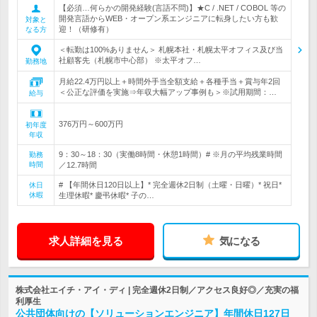
【必須…何らかの開発経験(言語不問)】★C / .NET / COBOL 等の
開発言語からWEB・オープン系エンジニアに転身したい方も歓
対象と
迎！（研修有）
なる方
＜転勤は100%ありません＞ 札幌本社・札幌太平オフィス及び当
社顧客先（札幌市中心部） ※太平オフ…
勤務地
月給22.4万円以上＋時間外手当全額支給＋各種手当＋賞与年2回
＜公正な評価を実施⇒年収大幅アップ事例も＞※試用期間：…
給与
376万円～600万円
初年度
年収
9：30～18：30（実働8時間・休憩1時間）# ※月の平均残業時間
勤務
時間
／12.7時間
# 【年間休日120日以上】* 完全週休2日制（土曜・日曜）* 祝日*
休日
休暇
生理休暇* 慶弔休暇* 子の…
求人詳細を見る
気になる
株式会社エイチ・アイ・ディ | 完全週休2日制／アクセス良好◎／充実の福
利厚生
公共団体向けの【ソリューションエンジニア】年間休日127日