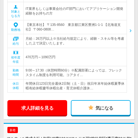
IT業界もしくは事業会社のIT部門においてアプリケーション開発
対象と
経験をお持ちの方
なる方
【東京本社】 〒135-8560 東京都江東区豊洲1-1-1 【北海道支
社】 〒060-0808…
勤務地
月給：26万円以上※当社給与規定により、経験・スキル等を考慮
した上で決定いたします。
給与
470万円～1090万円
初年度
年収
9:00～17:30（休憩時間60分）※配属部署によっては、フレック
勤務
時間
スタイム制度を利用可能。コアタイ…
年間休日123日完全週休2日制（土・日）祝日年末年始休暇夏季休
休日
休暇
暇有給休暇慶弔休暇出産・育児休暇介護休…
求人詳細を見る
気になる
新着