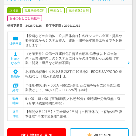
正社員
職種未経験OK
転勤なし
完全週休2日制
女性のおしごと掲載中
情報更新日：2026/05/26
終了予定日：
2026/11/16
【役所などの自治体・公共団体向け】各種システム企画・提案や
要件定義からシステム導入、運用・開発保守業務工程までをお任
仕事内容
せします！
《必須要件》◎第一種運転免許普通自動車 ◎専修以上 ◎自治
体・公共団体向けのシステムに何らかの形で携わった経験（営
対象と
業・開発・運用など職種不問）
なる方
北海道札幌市中央区北3条西2丁目10番地2 EDGE SAPPORO ※
転勤なし 【雇入れ直後】上…
勤務地
年俸制400万円～550万円※12分割した金額を毎月支給※固定残
業代として、96,600円～117,225円（40時…
給与
9：00～18：00（実働8時間／休憩60分）※時間外労働有無：有
勤務
時間
（月平均残業時間20時間）
【年間休日127日】* 完全週休2日制（土日祝休み）* 有給休暇* 夏
休日
休暇
季休暇* 年末年始休暇* 慶弔…
求人詳細を見る
気になる