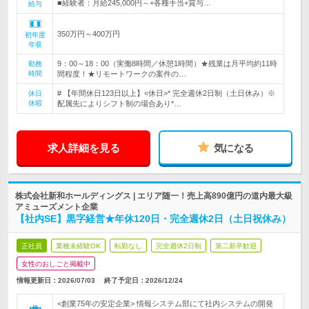
■経験者：月給245,000円～+各種手当+賞与…
給与
350万円～400万円
初年度
年収
9：00～18：00（実働8時間／休憩1時間）★残業は月平均約11時
勤務
時間
間程度！★リモートワークの案件の…
# 【年間休日123日以上】<休日>* 完全週休2日制（土日休み）※
休日
休暇
配属先によりシフト制の場合あり*…
求人詳細を見る
気になる
株式会社新和ホールディングス | エリア随一！売上高890億円の道内最大級
アミューズメント企業
【社内SE】黒字経営★年休120日・完全週休2日（土日祝休み）
正社員
業種未経験OK
転勤なし
完全週休2日制
第二新卒歓迎
女性のおしごと掲載中
情報更新日：2026/07/03
終了予定日：
2026/12/24
<創業75年の安定企業> 情報システム部にて社内システムの開発