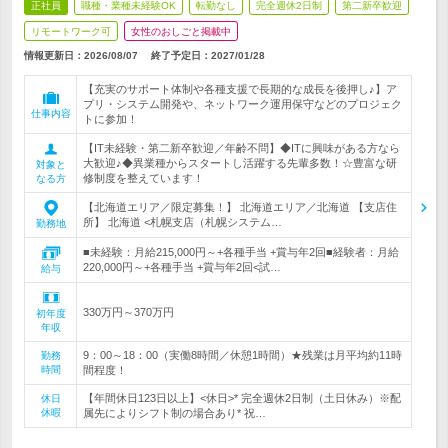
正社員
職種・業種未経験OK
転勤なし
完全週休2日制
第二新卒歓迎
リモートワーク可
女性のおしごと掲載中
情報更新日：2026/08/07
終了予定日：
2027/01/28
【充実のサポート体制や各種支援で長期的な成長を後押し♪】ア
プリ・システム開発や、ネットワーク運用保守などのプロジェク
仕事内容
トに参加！
【IT未経験・第二新卒歓迎／年齢不問】◆ITに興味がある方なら
大歓迎♪◆異業種からスタートし活躍する先輩多数！☆豊富な研
対象と
修制度を整えています！
なる方
【北海道エリア／限定募集！】 北海道エリア／北海道 【支店住
所】 北海道 <札幌支店（札幌システム…
勤務地
■未経験：月給215,000円～+各種手当 +賞与年2回■経験者：月給
220,000円～+各種手当 +賞与年2回<試…
給与
330万円～370万円
初年度
年収
9：00～18：00（実働8時間／休憩1時間）★残業は月平均約11時
勤務
時間
間程度！
【年間休日123日以上】<休日>* 完全週休2日制（土日休み）※配
休日
休暇
属先によりシフト制の場合あり* 祝…