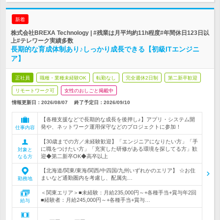
新着
株式会社BREXA Technology | #残業は月平均約11h程度#年間休日123日以
上#テレワーク実績多数
長期的な育成体制あり♪しっかり成長できる【初級ITエンジニ
ア】
正社員
職種・業種未経験OK
転勤なし
完全週休2日制
第二新卒歓迎
リモートワーク可
女性のおしごと掲載中
情報更新日：2026/08/07
終了予定日：
2026/09/10
【各種支援などで長期的な成長を後押し♪】アプリ・システム開
発や、ネットワーク運用保守などのプロジェクトに参加！
仕事内容
【30歳までの方／未経験歓迎】「エンジニアになりたい方」「手
に職をつけたい方」「充実した研修がある環境を探してる方」歓
対象と
迎◆第二新卒OK◆高卒以上
なる方
【北海道/関東/東海/関西/中四国/九州いずれかのエリア】 ☆お住
まいなど通勤圏内を考慮し、配属先…
勤務地
＜関東エリア＞■未経験：月給235,000円～+各種手当+賞与年2回
■経験者：月給245,000円～+各種手当+賞与…
給与