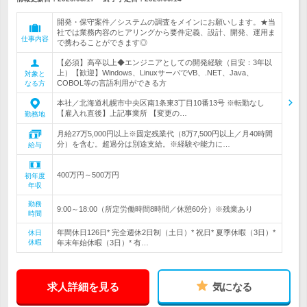
開発・保守案件／システムの調査をメインにお願いします。★当
社では業務内容のヒアリングから要件定義、設計、開発、運用ま
仕事内容
で携わることができます◎
【必須】高卒以上◆エンジニアとしての開発経験（目安：3年以
上）【歓迎】Windows、LinuxサーバでVB、.NET、Java、
対象と
COBOL等の言語利用ができる方
なる方
本社／北海道札幌市中央区南1条東3丁目10番13号 ※転勤なし
【雇入れ直後】上記事業所 【変更の…
勤務地
月給27万5,000円以上※固定残業代（8万7,500円以上／月40時間
分）を含む。超過分は別途支給。※経験や能力に…
給与
400万円～500万円
初年度
年収
勤務
9:00～18:00（所定労働時間8時間／休憩60分）※残業あり
時間
年間休日126日* 完全週休2日制（土日）* 祝日* 夏季休暇（3日）*
休日
休暇
年末年始休暇（3日）* 有…
求人詳細を見る
気になる