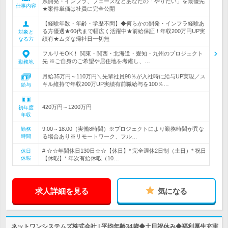
系開発・インフラ、フェーズなどあなたの「やりたい」を最優先
仕事内容
★案件単価は社員に完全公開
【経験年数・年齢・学歴不問】◆何らかの開発・インフラ経験あ
る方優遇★60代まで幅広く活躍中★前給保証！年収200万円UP実
対象と
績有★ムダな帰社日一切無
なる方
フルリモOK！ 関東・関西・北海道・愛知・九州のプロジェクト
先 ※ご自身のご希望や居住地を考慮し、…
勤務地
月給35万円～110万円＼先輩社員98％が入社時に給与UP実現／ス
キル維持で年収200万UP実績有前職給与を100％…
給与
420万円～1200万円
初年度
年収
9:00～18:00（実働8時間）※プロジェクトにより勤務時間が異な
勤務
時間
る場合あり※リモートワーク、フル…
# ☆☆年間休日130日☆☆【休日】* 完全週休2日制（土日）* 祝日
休日
休暇
【休暇】* 年次有給休暇（10…
求人詳細を見る
気になる
ネットワンシステムズ株式会社 | 平均年齢34歳◆土日祝休み◆福利厚生充実