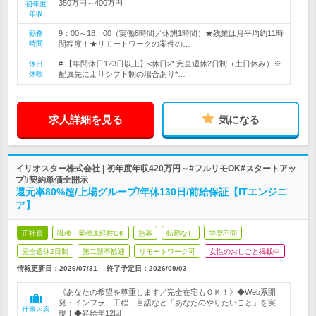
350万円～400万円
初年度
年収
9：00～18：00（実働8時間／休憩1時間）★残業は月平均約11時
勤務
時間
間程度！★リモートワークの案件の…
# 【年間休日123日以上】<休日>* 完全週休2日制（土日休み）※
休日
休暇
配属先によりシフト制の場合あり*…
求人詳細を見る
気になる
イリオスター株式会社 | 初年度年収420万円～#フルリモOK#スタートアッ
プ#契約単価全開示
還元率80%超/上場グループ/年休130日/前給保証【ITエンジニ
ア】
正社員
職種・業種未経験OK
急募
転勤なし
学歴不問
完全週休2日制
第二新卒歓迎
リモートワーク可
女性のおしごと掲載中
情報更新日：2026/07/31
終了予定日：
2026/09/03
《あなたの希望を尊重します／完全在宅もＯＫ！》◆Web系開
発・インフラ、工程、言語など「あなたのやりたいこと」を実
仕事内容
現！◆昇給年12回