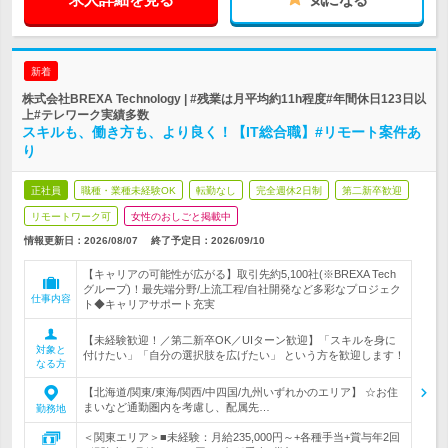
新着
株式会社BREXA Technology | #残業は月平均約11h程度#年間休日123日以
上#テレワーク実績多数
スキルも、働き方も、より良く！【IT総合職】#リモート案件あ
り
正社員
職種・業種未経験OK
転勤なし
完全週休2日制
第二新卒歓迎
リモートワーク可
女性のおしごと掲載中
情報更新日：2026/08/07
終了予定日：
2026/09/10
【キャリアの可能性が広がる】取引先約5,100社(※BREXA Tech
グループ)！最先端分野/上流工程/自社開発など多彩なプロジェク
仕事内容
ト◆キャリアサポート充実
【未経験歓迎！／第二新卒OK／UIターン歓迎】「スキルを身に
対象と
付けたい」「自分の選択肢を広げたい」 という方を歓迎します！
なる方
【北海道/関東/東海/関西/中四国/九州いずれかのエリア】 ☆お住
まいなど通勤圏内を考慮し、配属先…
勤務地
＜関東エリア＞■未経験：月給235,000円～+各種手当+賞与年2回