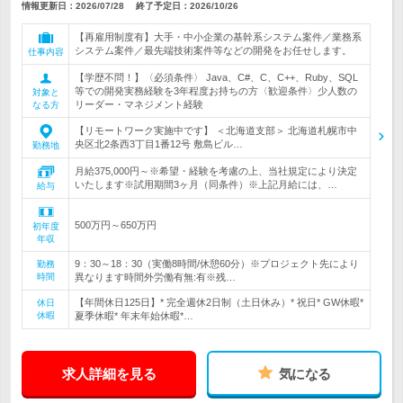
情報更新日：2026/07/28
終了予定日：
2026/10/26
【再雇用制度有】大手・中小企業の基幹系システム案件／業務系
システム案件／最先端技術案件等などの開発をお任せします。
仕事内容
【学歴不問！】〈必須条件〉 Java、C#、C、C++、Ruby、SQL
等での開発実務経験を3年程度お持ちの方〈歓迎条件〉少人数の
対象と
リーダー・マネジメント経験
なる方
【リモートワーク実施中です】 ＜北海道支部＞ 北海道札幌市中
央区北2条西3丁目1番12号 敷島ビル…
勤務地
月給375,000円～※希望・経験を考慮の上、当社規定により決定
いたします※試用期間3ヶ月（同条件）※上記月給には、…
給与
500万円～650万円
初年度
年収
9：30～18：30（実働8時間/休憩60分）※プロジェクト先により
勤務
時間
異なります時間外労働有無:有※残…
【年間休日125日】* 完全週休2日制（土日休み）* 祝日* GW休暇*
休日
休暇
夏季休暇* 年末年始休暇*…
求人詳細を見る
気になる