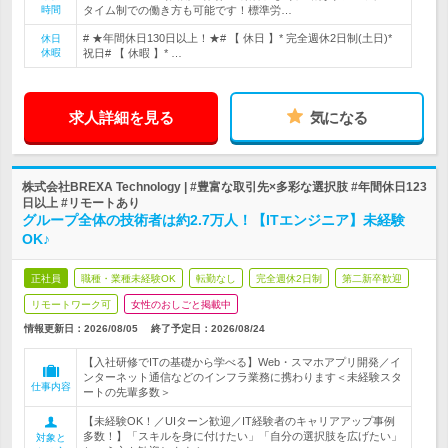
時間
タイム制での働き方も可能です！標準労…
# ★年間休日130日以上！★# 【 休日 】* 完全週休2日制(土日)*
休日
休暇
祝日# 【 休暇 】* …
求人詳細を見る
気になる
株式会社BREXA Technology | #豊富な取引先×多彩な選択肢 #年間休日123
日以上 #リモートあり
グループ全体の技術者は約2.7万人！【ITエンジニア】未経験
OK♪
正社員
職種・業種未経験OK
転勤なし
完全週休2日制
第二新卒歓迎
リモートワーク可
女性のおしごと掲載中
情報更新日：2026/08/05
終了予定日：
2026/08/24
【入社研修でITの基礎から学べる】Web・スマホアプリ開発／イ
ンターネット通信などのインフラ業務に携わります＜未経験スタ
仕事内容
ートの先輩多数＞
【未経験OK！／UIターン歓迎／IT経験者のキャリアアップ事例
多数！】「スキルを身に付けたい」「自分の選択肢を広げたい」
対象と