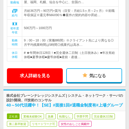
屋、福岡、札幌、仙台を中心に、全国の…
勤務地
月給36万円～90万円+賞与（目安：月給1.5ヶ月～2ヶ月）※前職
年収保証※還元率MAX90％◆案件の契約内容や昇給…
給与
500万円～1000万円
初年度
年収
9：00～18：00（実働8時間）※クライアント先により異なる◎
勤務
時間
月平均残業時間は5時間◎残業代は高水…
# ★年間休日128日！■完全週休二日制（土日祝休み）■年次有給
休日
休暇
休暇■夏季休暇■慶弔休暇■産前・産後…
求人詳細を見る
気になる
株式会社ブレーンナレッジシステムズ | システム・ネットワーク・サーバの
設計/開発、IT技術のコンサル
40～50代活躍中！【SE】#面接1回#退職金制度有#上場グループ
正社員
業種未経験OK
急募
転勤なし
学歴不問
完全週休2日制
第二新卒歓迎
リモートワーク可
女性のおしごと掲載中