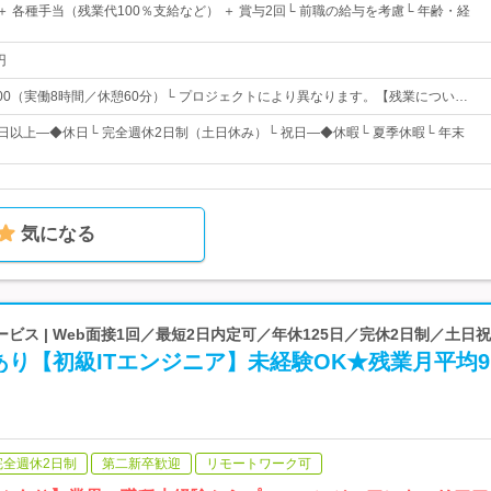
 ＋ 各種手当（残業代100％支給など） ＋ 賞与2回└ 前職の給与を考慮└ 年齢・経
円
18：00（実働8時間／休憩60分）└ プロジェクトにより異なります。【残業につい…
日以上―◆休日└ 完全週休2日制（土日休み）└ 祝日―◆休暇└ 夏季休暇└ 年末
気になる
ビス | Web面接1回／最短2日内定可／年休125日／完休2日制／土日
り【初級ITエンジニア】未経験OK★残業月平均9
完全週休2日制
第二新卒歓迎
リモートワーク可