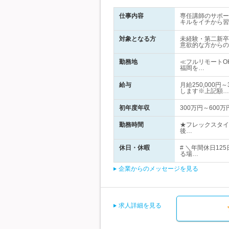
仕事内容
専任講師のサポー
キルをイチから習
対象となる方
未経験・第二新卒
意欲的な方からの
勤務地
≪フルリモートO
福岡を…
給与
月給250,000
します※上記額…
初年度年収
300万円～600万
勤務時間
★フレックスタイ
後…
休日・休暇
# ＼年間休日1
る場…
企業からのメッセージを見る
求人詳細を見る