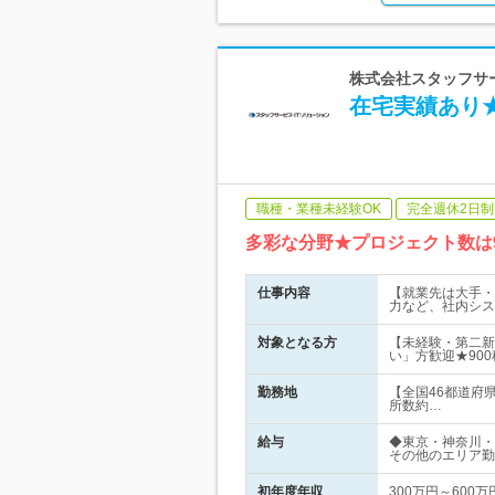
株式会社スタッフサー
在宅実績あり★
職種・業種未経験OK
完全週休2日制
多彩な分野★プロジェクト数は
仕事内容
【就業先は大手・
力など、社内シス
対象となる方
【未経験・第二新
い」方歓迎★90
勤務地
【全国46都道府
所数約…
給与
◆東京・神奈川・
その他のエリア勤
初年度年収
300万円～600万