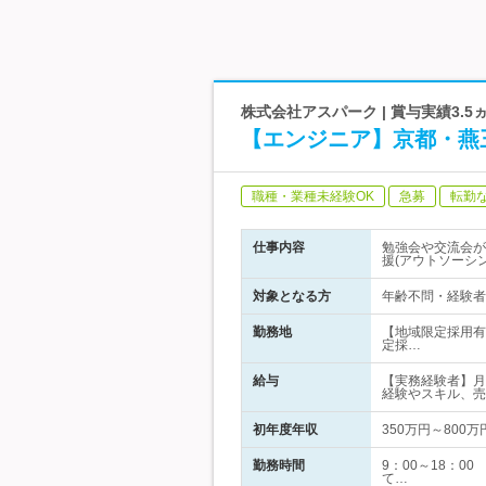
株式会社アスパーク | 賞与実績3.
【エンジニア】京都・燕
職種・業種未経験OK
急募
転勤
仕事内容
勉強会や交流会が
援(アウトソーシ
対象となる方
年齢不問・経験者
勤務地
【地域限定採用有
定採…
給与
【実務経験者】月
経験やスキル、売
初年度年収
350万円～800万
勤務時間
9：00～18：
て…