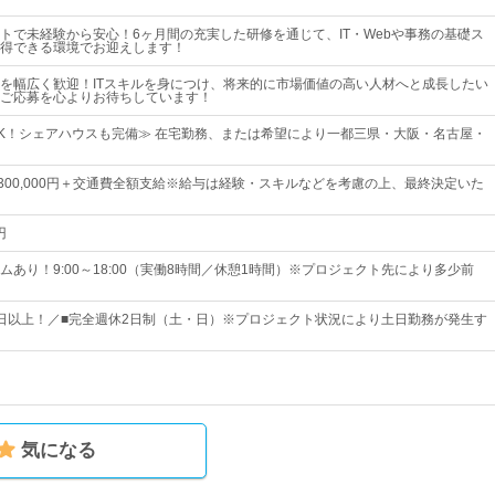
トで未経験から安心！6ヶ月間の充実した研修を通じて、IT・Webや事務の基礎ス
得できる環境でお迎えします！
を幅広く歓迎！ITスキルを身につけ、将来的に市場価値の高い人材へと成長したい
ご応募を心よりお待ちしています！
K！シェアハウスも完備≫ 在宅勤務、または希望により一都三県・大阪・名古屋・
円～300,000円＋交通費全額支給※給与は経験・スキルなどを考慮の上、最終決定いた
円
ムあり！9:00～18:00（実働8時間／休憩1時間）※プロジェクト先により多少前
25日以上！／■完全週休2日制（土・日）※プロジェクト状況により土日勤務が発生す
気になる