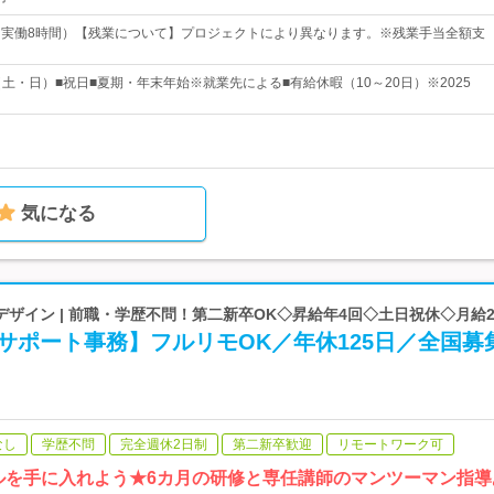
30（実働8時間）【残業について】プロジェクトにより異なります。※残業手当全額支
（土・日）■祝日■夏期・年末年始※就業先による■有給休暇（10～20日）※2025
気になる
ザイン | 前職・学歴不問！第二新卒OK◇昇給年4回◇土日祝休◇月給2
Tサポート事務】フルリモOK／年休125日／全国募
なし
学歴不問
完全週休2日制
第二新卒歓迎
リモートワーク可
キルを手に入れよう★6カ月の研修と専任講師のマンツーマン指導