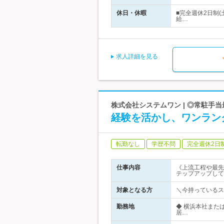
休日・休暇
■完全週休2日制
給…
求人詳細を見る
株式会社システムワン | ◎常駐手
経験を活かし、ワンランク
転勤なし
学歴不問
完全週休2日
仕事内容
《上流工程や最先
テップアップして
対象となる方
＼今持っているス
勤務地
◆ 横浜本社また
居…