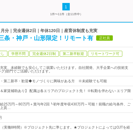
1
1件〜11件（全11件中）
5ヵ月分｜完全週休2日｜年休120日｜産育休制度も充実
三条・神戸・山形限定！リモート有
正社員
なし
学歴不問
完全週休2日制
第二新卒歓迎
リモートワーク可
充実、未経験でも安心してご就業いただけます。自社開発、大手企業への技術支
ング)部門でご活躍いただけます。
・第二新卒・歓迎◆モノづくりに興味がある方 ※未経験でも可能
＆家賃補助あり】 配属は各エリアのプロジェクト先！ ※転勤を伴わない エリア限
給25万円～80万円＋賞与年2回┗初年度年収430万円～可能！前職の給与条件、ご
上貢…
円
00 （実働8時間）※プロジェクト先に準じます。★プロジェクトによってはOJTを経