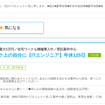
(土・日)※プロジェクト先に準じます。■祝日■夏季休暇■年末年始休暇■慶弔休暇■有
気になる
当最大3万円／在宅ワークも積極導入中／受託案件中心
上の自分に【ITエンジニア】年休125日
正社員
制
第二新卒歓迎
端技術に携わるチャンスも◎》あなたの経験を活かせる案件から担当。徐々にス
、担当業務を広げてください！
キルをさらに磨く！／◆何らかの開発経験がある方（経験度合は不問）
は東京都・神奈川県内のプロジェクト先 ◎ 案件や働く場所は、希望を考慮！ ◎ 転