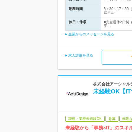
勤務時間
8：30～17：
給※…
休日・休暇
■完全週休2日制
年…
企業からのメッセージを見る
求人詳細を見る
株式会社アーシャルデ
未経験OK【I
職種・業種未経験OK
急募
転勤
未経験から「事務×IT」のス