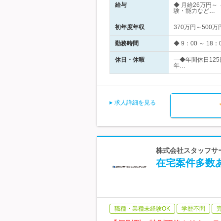
給与
◆ 月給26万円～
験・能力など…
初年度年収
370万円～500万
勤務時間
◆ 9：00 ～ 
休日・休暇
―◆年間休日125
年…
求人詳細を見る
株式会社スタッフサー
在宅案件多数あ
職種・業種未経験OK
学歴不問