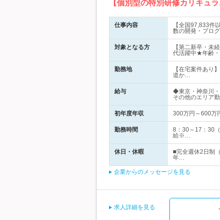
【個別型の特別研修カリキュラ
仕事内容
【全国97,83
数の開発・プログ
対象となる方
【第二新卒・未経
代活躍中★年齢・
勤務地
【在宅案件あり】
道か…
給与
◆東京・神奈川・
その他のエリア勤
初年度年収
300万円～600万
勤務時間
8：30～17：
給※…
休日・休暇
■完全週休2日制
年…
企業からのメッセージを見る
求人詳細を見る