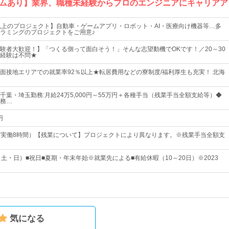
ムあり】業界、職種未経験からプロのエンジニアにキャリアア
3件以上のプロジェクト】自動車・ゲームアプリ・ロボット・AI・医療向け機器等…多
ラミングのプロジェクトをご用意♪
験者大歓迎！】「つくる側って面白そう！」そんな志望動機でOKです！／20～30
経験は不問★
面接地エリアでの就業率92％以上★転居費用などの寮制度/福利厚生も充実！ 北海
千葉・埼玉勤務:月給24万5,000円～55万円＋各種手当（残業手当全額支給等）◆
務…
円
30（実働8時間）【残業について】プロジェクトにより異なります。※残業手当全額支
（土・日）■祝日■夏期・年末年始※就業先による■有給休暇（10～20日）※2023
気になる