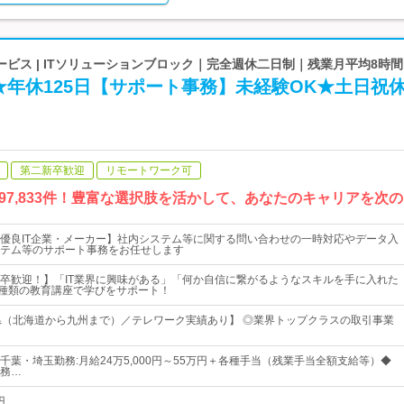
ビス | ITソリューションブロック｜完全週休二日制｜残業月平均8時間
年休125日【サポート事務】未経験OK★土日祝
第二新卒歓迎
リモートワーク可
97,833件！豊富な選択肢を活かして、あなたのキャリアを次
優良IT企業・メーカー】社内システム等に関する問い合わせの一時対応やデータ入
テム等のサポート事務をお任せします
卒歓迎！】「IT業界に興味がある」「何か自信に繋がるようなスキルを手に入れた
0種類の教育講座で学びをサポート！
県（北海道から九州まで）／テレワーク実績あり】 ◎業界トップクラスの取引事業
千葉・埼玉勤務:月給24万5,000円～55万円＋各種手当（残業手当全額支給等）◆
務…
円