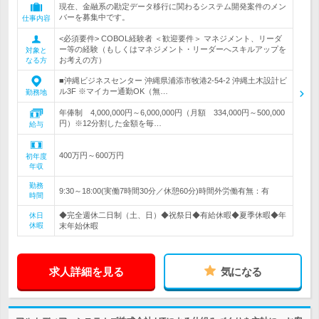
現在、金融系の勘定データ移行に関わるシステム開発案件のメン
バーを募集中です。
仕事内容
<必須要件> COBOL経験者 ＜歓迎要件＞ マネジメント、リーダ
ー等の経験（もしくはマネジメント・リーダーへスキルアップを
対象と
お考えの方）
なる方
■沖縄ビジネスセンター 沖縄県浦添市牧港2-54-2 沖縄土木設計ビ
ル3F ※マイカー通勤OK（無…
勤務地
年俸制 4,000,000円～6,000,000円（月額 334,000円～500,000
円）※12分割した金額を毎…
給与
400万円～600万円
初年度
年収
勤務
9:30～18:00(実働7時間30分／休憩60分)時間外労働有無：有
時間
◆完全週休二日制（土、日）◆祝祭日◆有給休暇◆夏季休暇◆年
休日
休暇
末年始休暇
求人詳細を見る
気になる