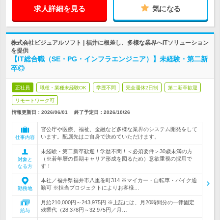
求人詳細を見る
気になる
株式会社ビジュアルソフト | 福井に根差し、多様な業界へITソリューション
を提供
【IT総合職（SE・PG・インフラエンジニア）】未経験・第二新
卒◎
正社員
職種・業種未経験OK
学歴不問
完全週休2日制
第二新卒歓迎
リモートワーク可
情報更新日：2026/06/01
終了予定日：
2026/10/26
官公庁や医療、福祉、金融など多様な業界のシステム開発をして
います。配属先はご自身で決めていただけます。
仕事内容
未経験・第二新卒歓迎！学歴不問！＜必須要件＞30歳未満の方
（※若年層の長期キャリア形成を図るため）意欲重視の採用で
対象と
す！
なる方
本社／福井県福井市八重巻町314 ※マイカー・自転車・バイク通
勤可 ※担当プロジェクトによりお客様…
勤務地
月給210,000円～243,975円 ※上記には、月20時間分の一律固定
残業代（28,378円～32,975円／月…
給与