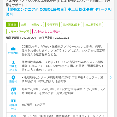
アルカディア・システムズ株式会社 | ITによる仕組みづくりを主軸に、お客
様をサポート！
【開発エンジニア※ COBOL経験者】◆土日祝休◆在宅ワーク相
談可
正社員
急募
転勤なし
学歴不問
完全週休2日制
第二新卒歓迎
リモートワーク可
女性のおしごと掲載中
情報更新日：2026/06/30
終了予定日：
2026/12/21
COBOLを用いたWeb・業務系アプリケーションの開発、保守、
運用をお任せします。プログラミングに加え、システムの安定稼
仕事内容
働を支える改善提案なども。
開発経験者募集！＜必須＞COBOLの言語でのWebシステム開発
経験（1年以上）、SQL Serverなどを用いた開発・運用経験をお
対象と
持ちの方を求めています。
なる方
■沖縄開発センター 沖縄県那覇市泉崎1丁目20番1号 カフーナ旭
橋A街区1階 ※弊社内または那覇市…
勤務地
月給250,000円～520,000円※上記には固定残業代（50,000円～／
月20時間分）を含みます。超過分は別途…
給与
300万円～624万円
初年度
年収
9:00～18:00（実働8時間／休憩1時間） ※プロジェクト先により
勤務