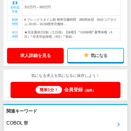
312万円～350万円
初年度
年収
# フレックスタイム制 標準労働時間 8時間休憩 60分コアタイ
勤務
時間
ム 10:00～16:00標準労働時…
★完全週休2日制（土日祝）【休暇】 * GW休暇* 夏季休暇（4
休日
休暇
日）* 年末年始休暇（4日）* 有給…
求人詳細を見る
気になる
気になる求人を気になるに保存しよう！
会員登録
簡単1分！
（無料）
関連キーワード
COBOL 寮