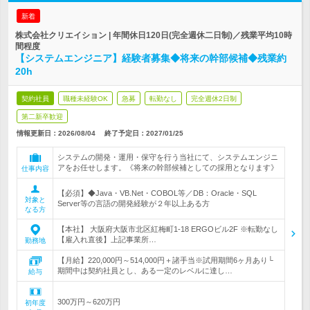
新着
株式会社クリエイション | 年間休日120日(完全週休二日制)／残業平均10時
間程度
【システムエンジニア】経験者募集◆将来の幹部候補◆残業約
20h
契約社員
職種未経験OK
急募
転勤なし
完全週休2日制
第二新卒歓迎
情報更新日：2026/08/04
終了予定日：
2027/01/25
システムの開発・運用・保守を行う当社にて、システムエンジニ
アをお任せします。《将来の幹部候補としての採用となります》
仕事内容
【必須】◆Java・VB.Net・COBOL等／DB：Oracle・SQL
対象と
Server等の言語の開発経験が２年以上ある方
なる方
【本社】 大阪府大阪市北区紅梅町1-18 ERGOビル2F ※転勤なし
【雇入れ直後】上記事業所…
勤務地
【月給】220,000円～514,000円＋諸手当※試用期間6ヶ月あり└
期間中は契約社員とし、ある一定のレベルに達し…
給与
300万円～620万円
初年度