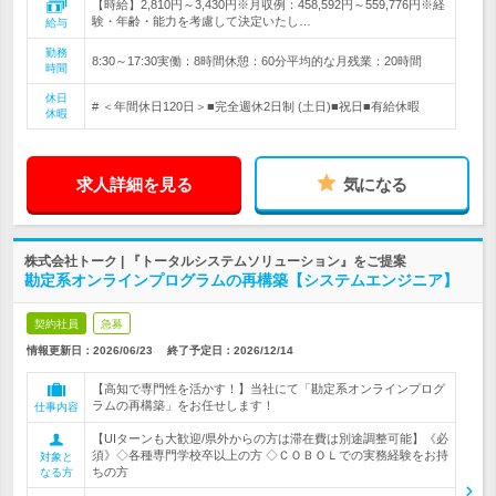
【時給】2,810円～3,430円※月収例：458,592円～559,776円※経
験・年齢・能力を考慮して決定いたし…
給与
勤務
8:30～17:30実働：8時間休憩：60分平均的な月残業：20時間
時間
休日
# ＜年間休日120日＞■完全週休2日制 (土日)■祝日■有給休暇
休暇
求人詳細を見る
気になる
株式会社トーク | 『トータルシステムソリューション』をご提案
勘定系オンラインプログラムの再構築【システムエンジニア】
契約社員
急募
情報更新日：2026/06/23
終了予定日：
2026/12/14
【高知で専門性を活かす！】当社にて「勘定系オンラインプログ
ラムの再構築」をお任せします！
仕事内容
【UIターンも大歓迎/県外からの方は滞在費は別途調整可能】《必
須》◇各種専門学校卒以上の方 ◇ＣＯＢＯＬでの実務経験をお持
対象と
ちの方
なる方