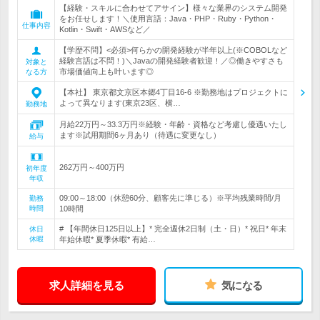
【経験・スキルに合わせてアサイン】様々な業界のシステム開発
をお任せします！＼使用言語：Java・PHP・Ruby・Python・
仕事内容
Kotlin・Swift・AWSなど／
【学歴不問】<必須>何らかの開発経験が半年以上(※COBOLなど
経験言語は不問！)＼Javaの開発経験者歓迎！／◎働きやすさも
対象と
市場価値向上も叶います◎
なる方
【本社】 東京都文京区本郷4丁目16-6 ※勤務地はプロジェクトに
よって異なります(東京23区、横…
勤務地
月給22万円～33.3万円※経験・年齢・資格など考慮し優遇いたし
ます※試用期間6ヶ月あり（待遇に変更なし）
給与
262万円～400万円
初年度
年収
09:00～18:00（休憩60分、顧客先に準じる）※平均残業時間/月
勤務
時間
10時間
# 【年間休日125日以上】* 完全週休2日制（土・日）* 祝日* 年末
休日
休暇
年始休暇* 夏季休暇* 有給…
求人詳細を見る
気になる