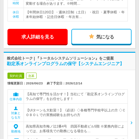
時間
変動する場合があります。※時間…
【年間休日120日】・週休2日制（土日） ・祝日 ・夏季休暇 ・年
休日
休暇
末年始休暇 ・記念日休暇 ・年次有…
求人詳細を見る
気になる
株式会社トーク | 『トータルシステムソリューション』をご提案
勘定系オンラインプログラムの保守【システムエンジニア】
契約社員
急募
情報更新日：2026/06/23
終了予定日：
2026/12/14
【高知で専門性を活かす！】当社にて「勘定系オンラインプログ
ラムの保守」をお任せします！
仕事内容
【UIターンも大歓迎！】《必須》◇各種専門学校卒以上の方 ◇Ｃ
対象と
ＯＢＯＬでの実務経験をお持ちの方
なる方
高知県高知市梅ノ辻2番4号 四国不動産ビル5階 ※業務内容によ
っては、お客様先での勤務になる場合も…
勤務地