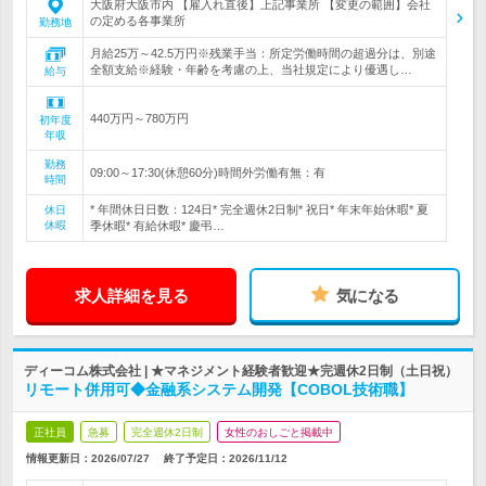
大阪府大阪市内 【雇入れ直後】上記事業所 【変更の範囲】会社
の定める各事業所
勤務地
月給25万～42.5万円※残業手当：所定労働時間の超過分は、別途
全額支給※経験・年齢を考慮の上、当社規定により優遇し…
給与
440万円～780万円
初年度
年収
勤務
09:00～17:30(休憩60分)時間外労働有無：有
時間
* 年間休日日数：124日* 完全週休2日制* 祝日* 年末年始休暇* 夏
休日
休暇
季休暇* 有給休暇* 慶弔…
求人詳細を見る
気になる
ディーコム株式会社 | ★マネジメント経験者歓迎★完週休2日制（土日祝）
リモート併用可◆金融系システム開発【COBOL技術職】
正社員
急募
完全週休2日制
女性のおしごと掲載中
情報更新日：2026/07/27
終了予定日：
2026/11/12