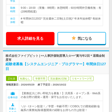
年収
9:00～18:00 （実働：8時間）休憩時間：60分時間外労働有無：有
勤務
時間
(20時間程度)
# 年間休日120日* 完全週休二日制(土日祝)* 年末年始休暇* 有給休
休日
休暇
暇
求人詳細を見る
気になる
株式会社ファイブピット | <<人事評価制度導入☆>>*賞与年2回＊退職金制
度有
経験者募集【システムエンジニア・プログラマー】年間休日127
日
正社員
転勤なし
学歴不問
完全週休2日制
リモートワーク可
情報更新日：2026/05/29
終了予定日：
2026/10/22
【業務拡大に伴い即戦力を募集！】汎用系・オープン系・Web系
の各分野の開発～運用・保守をお任せいたします。
仕事内容
＼U・Iターン歓迎！／学歴・年齢不問！COBOLでの開発経験/金
対象と
融系の業務知識/基盤開発の経験をお持ちの方は歓迎！