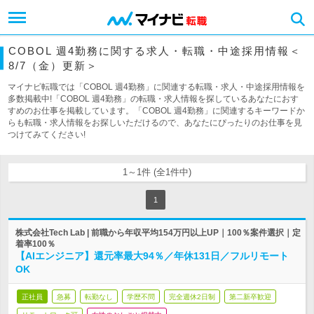
COBOL 週4勤務に関する求人・転職・中途採用情報＜
8/7（金）更新＞
マイナビ転職では「COBOL 週4勤務」に関連する転職・求人・中途採用情報を
多数掲載中!「COBOL 週4勤務」の転職・求人情報を探しているあなたにおす
すめのお仕事を掲載しています。「COBOL 週4勤務」に関連するキーワードか
らも転職・求人情報をお探しいただけるので、あなたにぴったりのお仕事を見
つけてみてください!
1～1件 (全1件中)
1
株式会社Tech Lab | 前職から年収平均154万円以上UP｜100％案件選択｜定
着率100％
【AIエンジニア】還元率最大94％／年休131日／フルリモート
OK
正社員
急募
転勤なし
学歴不問
完全週休2日制
第二新卒歓迎