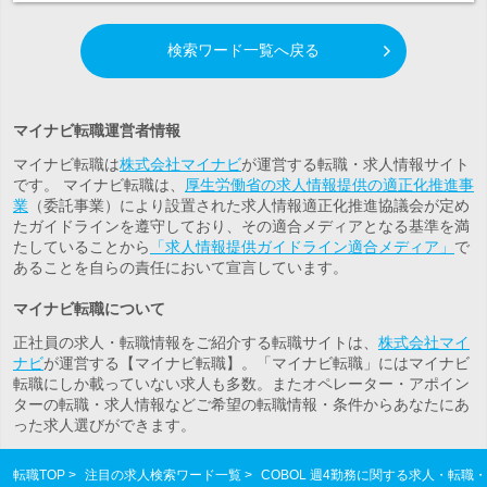
検索ワード一覧へ戻る
マイナビ転職運営者情報
マイナビ転職は
株式会社マイナビ
が運営する転職・求人情報サイト
です。 マイナビ転職は、
厚生労働省の求人情報提供の適正化推進事
業
（委託事業）により設置された求人情報適正化推進協議会が定め
たガイドラインを遵守しており、その適合メディアとなる基準を満
たしていることから
「求人情報提供ガイドライン適合メディア」
で
あることを自らの責任において宣言しています。
マイナビ転職について
正社員の求人・転職情報をご紹介する転職サイトは、
株式会社マイ
ナビ
が運営する【マイナビ転職】。「マイナビ転職」にはマイナビ
転職にしか載っていない求人も多数。また
オペレーター・アポイン
ター
の転職・求人情報などご希望の転職情報・条件からあなたにあ
った求人選びができます。
転職TOP
注目の求人検索ワード一覧
COBOL 週4勤務に関する求人・転職