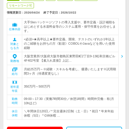
リモートワーク可
情報更新日：2026/04/24
終了予定日：
2026/10/22
大手SIerパッケージソフトの導入支援や、要件定義・設計補助を
はじめとする水道料金等のシステム運用・保守作業をお任せしま
仕事内容
す。
<必須>★高卒以上★要件定義、開発、テストのいずれか1年以上
のご経験をお持ちの方《歓迎》COBOLやJavaなどを用いた使用
対象と
経験
なる方
大阪営業所/大阪府大阪市都島区東野田町2丁目9-13松和京橋ビル
4F402号室 【雇入れ直後】上記…
勤務地
月給25万円～※経験・スキルを考慮し、優遇いたします※試用期
間3ヶ月（待遇変更なし）
給与
350万円～500万円
初年度
年収
09:00～17:30（実働7時間30分／休憩1時間）時間外労働：有(月
勤務
時間
10hほど)
＼年間休日120日／* 完全週休2日制（土・日）* 祝日 * 年末年始
休日
休暇
休暇（5日） * GW休暇 …