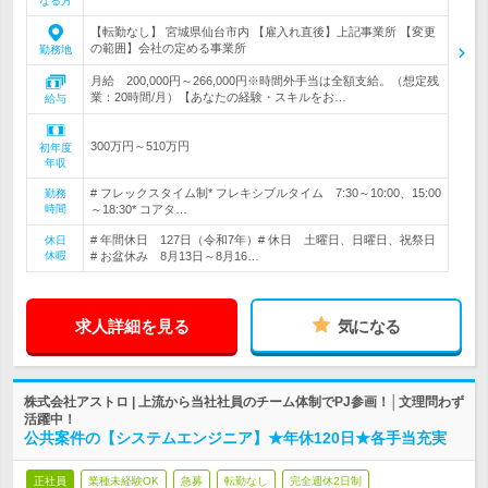
なる方
【転勤なし】 宮城県仙台市内 【雇入れ直後】上記事業所 【変更
の範囲】会社の定める事業所
勤務地
月給 200,000円～266,000円※時間外手当は全額支給。（想定残
業：20時間/月）【あなたの経験・スキルをお…
給与
300万円～510万円
初年度
年収
# フレックスタイム制* フレキシブルタイム 7:30～10:00、15:00
勤務
時間
～18:30* コアタ…
# 年間休日 127日（令和7年）# 休日 土曜日、日曜日、祝祭日
休日
休暇
# お盆休み 8月13日～8月16…
求人詳細を見る
気になる
株式会社アストロ | 上流から当社社員のチーム体制でPJ参画！│文理問わず
活躍中！
公共案件の【システムエンジニア】★年休120日★各手当充実
正社員
業種未経験OK
急募
転勤なし
完全週休2日制