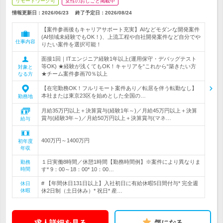
リモートワーク可
女性のおしごと掲載中
情報更新日：2026/06/23
終了予定日：
2026/08/24
【案件参画後もキャリアサポート充実】AIなどモダンな開発案件
(AI領域未経験でもOK！)、上流工程や自社開発案件など自分でや
仕事内容
りたい案件を選択可能！
面接1回｜ITエンジニア経験1年以上(運用保守・デバッグテスト
等OK) ★経験が浅くてもOK！キャリアを“これから“築きたい方
対象と
★チーム案件参画70％以上
なる方
【在宅勤務OK！フルリモート案件あり／転居を伴う転勤なし】
本社または東京23区を始めとした全国の…
勤務地
月給35万円以上＋決算賞与(経験1年～)／月給45万円以上＋決算
賞与(経験3年～)／月給50万円以上＋決算賞与(マネ…
給与
400万円～1400万円
初年度
年収
１日実働8時間／休憩1時間【勤務時間例】※案件により異なりま
勤務
時間
す* 9：00～18：00* 10：00…
# 【年間休日131日以上】入社初日に有給休暇5日間付与* 完全週
休日
休暇
休2日制（土日休み）* 祝日* 産…
求人詳細を見る
気になる