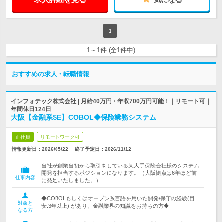
1
1～1件 (全1件中)
おすすめの求人・転職情報
インフォテック株式会社 | 月給40万円・年収700万円可能！｜リモート可｜
年間休日124日
大阪【金融系SE】COBOL◆保険業務システム
正社員
リモートワーク可
情報更新日：2026/05/22
終了予定日：
2026/11/12
当社が創業当初から取引をしている某大手保険会社様のシステム
開発を担当するポジションになります。（大阪拠点は6年ほど前
仕事内容
に発足いたしました。）
◆COBOLもしくはオープン系言語を用いた開発/保守の経験(目
対象と
安:3年以上) があり、金融業界の知識をお持ちの方◆
なる方