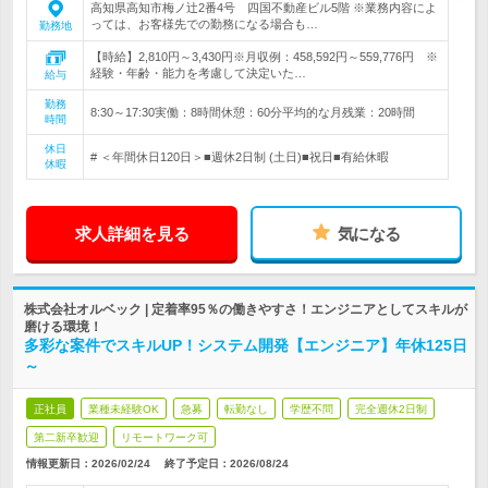
高知県高知市梅ノ辻2番4号 四国不動産ビル5階 ※業務内容によ
っては、お客様先での勤務になる場合も…
勤務地
【時給】2,810円～3,430円※月収例：458,592円～559,776円 ※
経験・年齢・能力を考慮して決定いた…
給与
勤務
8:30～17:30実働：8時間休憩：60分平均的な月残業：20時間
時間
休日
# ＜年間休日120日＞■週休2日制 (土日)■祝日■有給休暇
休暇
求人詳細を見る
気になる
株式会社オルベック | 定着率95％の働きやすさ！エンジニアとしてスキルが
磨ける環境！
多彩な案件でスキルUP！システム開発【エンジニア】年休125日
～
正社員
業種未経験OK
急募
転勤なし
学歴不問
完全週休2日制
第二新卒歓迎
リモートワーク可
情報更新日：2026/02/24
終了予定日：
2026/08/24