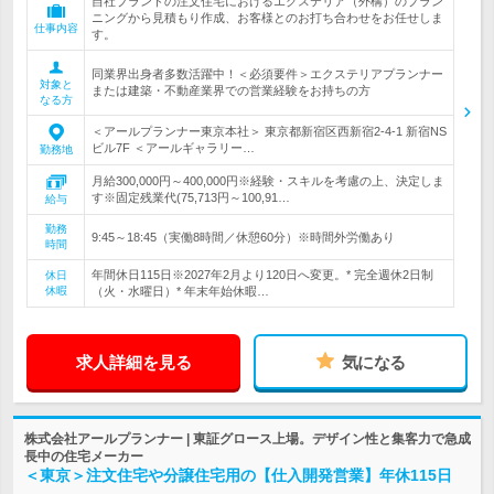
自社ブランドの注文住宅におけるエクステリア（外構）のプラン
ニングから見積もり作成、お客様とのお打ち合わせをお任せしま
仕事内容
す。
同業界出身者多数活躍中！＜必須要件＞エクステリアプランナー
対象と
または建築・不動産業界での営業経験をお持ちの方
なる方
＜アールプランナー東京本社＞ 東京都新宿区西新宿2-4-1 新宿NS
ビル7F ＜アールギャラリー…
勤務地
月給300,000円～400,000円※経験・スキルを考慮の上、決定しま
す※固定残業代(75,713円～100,91…
給与
勤務
9:45～18:45（実働8時間／休憩60分）※時間外労働あり
時間
年間休日115日※2027年2月より120日へ変更。* 完全週休2日制
休日
休暇
（火・水曜日）* 年末年始休暇…
求人詳細を見る
気になる
株式会社アールプランナー | 東証グロース上場。デザイン性と集客力で急成
長中の住宅メーカー
＜東京＞注文住宅や分譲住宅用の【仕入開発営業】年休115日