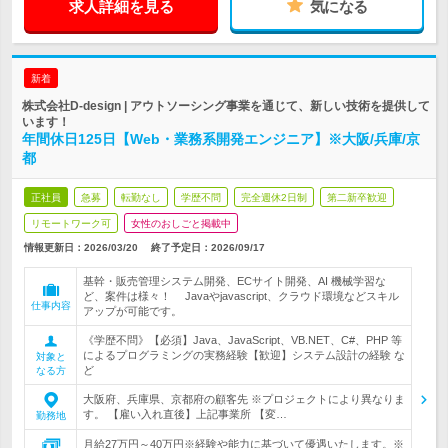
求人詳細を見る
気になる
新着
株式会社D-design | アウトソーシング事業を通じて、新しい技術を提供して
います！
年間休日125日【Web・業務系開発エンジニア】※大阪/兵庫/京
都
正社員
急募
転勤なし
学歴不問
完全週休2日制
第二新卒歓迎
リモートワーク可
女性のおしごと掲載中
情報更新日：2026/03/20
終了予定日：
2026/09/17
基幹・販売管理システム開発、ECサイト開発、AI 機械学習な
ど、案件は様々！ Javaやjavascript、クラウド環境などスキル
仕事内容
アップが可能です。
《学歴不問》【必須】Java、JavaScript、VB.NET、C#、PHP 等
によるプログラミングの実務経験【歓迎】システム設計の経験 な
対象と
ど
なる方
大阪府、兵庫県、京都府の顧客先 ※プロジェクトにより異なりま
す。 【雇い入れ直後】上記事業所 【変…
勤務地
月給27万円～40万円※経験や能力に基づいて優遇いたします。※