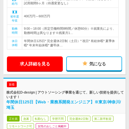
試用期間6ヶ月（待遇変更なし）
給与
400万円～600万円
初年度
年収
9:00～18:00（所定労働時間8時間／休憩60分）※就業先により、
勤務
時間
勤務時間は異なります※残業月1…
年間休日125日* 完全週休2日制（土日）* 祝日* 有給休暇* 夏季休
休日
休暇
暇* 年末年始休暇* 慶弔休…
求人詳細を見る
気になる
新着
株式会社D-design | アウトソーシング事業を通じて、新しい技術を提供して
います！
年間休日125日【Web・業務系開発エンジニア】※東京/神奈川/
埼玉
正社員
急募
転勤なし
学歴不問
完全週休2日制
第二新卒歓迎
リモートワーク可
女性のおしごと掲載中