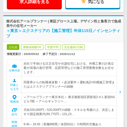
求人詳細を見る
気になる
株式会社アールプランナー | 東証グロース上場。デザイン性と集客力で急成
長中の住宅メーカー
＜東京＞エクステリアの【施工管理】年休115日／インセンティ
ブ
正社員
業種未経験OK
学歴不問
完全週休2日制
情報更新日：2026/05/22
終了予定日：
2026/11/12
自社で手掛ける注文住宅や分譲住宅における、外構工事の計画立
案や現場の進行管理、品質管理などの施工管理業務全般をお任せ
仕事内容
します。
同業界からの転職者多数！＜必須要件＞運転免許/外構施工管理ま
対象と
たはエクステリアプランナーの経験
なる方
＜アールプランナー東京本社＞ 東京都新宿区西新宿2-4-1 新宿NS
ビル7階 ＜アールギャラリー…
勤務地
月給320,000円～520,000円※経験・スキルを考慮の上、決定しま
す※固定残業代(80,775円～131,23…
給与
勤務
9:45～18:45（実働8時間／休憩60分）※時間外労働あり
時間