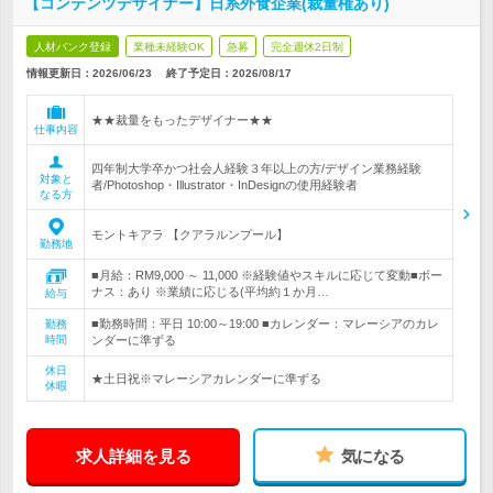
【コンテンツデザイナー】日系外食企業(裁量権あり)
人材バンク登録
業種未経験OK
急募
完全週休2日制
情報更新日：2026/06/23
終了予定日：
2026/08/17
★★裁量をもったデザイナー★★
仕事内容
四年制大学卒かつ社会人経験３年以上の方/デザイン業務経験
対象と
者/Photoshop・Illustrator・InDesignの使用経験者
なる方
モントキアラ 【クアラルンプール】
勤務地
■月給：RM9,000 ～ 11,000 ※経験値やスキルに応じて変動■ボー
ナス：あり ※業績に応じる(平均約１か月…
給与
■勤務時間：平日 10:00～19:00 ■カレンダー：マレーシアのカレ
勤務
時間
ンダーに準ずる
休日
★土日祝※マレーシアカレンダーに準ずる
休暇
求人詳細を見る
気になる