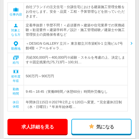
自社ブランドの注文住宅・分譲住宅における建築施工管理全般を
お任せします。安全・品質・工程・予算管理などを担っていただ
仕事内容
きます。
定着率抜群！学歴不問！＜必須要件＞建築や住宅業界での実務経
験＜歓迎要件＞建築学科卒／設計・施工管理経験／建築士や施工
対象と
管理技士の資格保有者など
なる方
＜DESIGN GALLERY 立川＞ 東京都立川市栄町6-1 立飛ビル7号
館4階 ＜アールギャラ…
勤務地
月給300,000円～400,000円※経験・スキルを考慮の上、決定しま
す※固定残業代(75,713円～100,91…
給与
500万円～900万円
初年度
年収
勤務
9:45～18:45（実働8時間／休憩60分）時間外労働なし
時間
年間休日115日※2027年2月より120日へ変更。* 完全週休2日制
休日
休暇
（水・日曜日）* 年末年始休暇…
求人詳細を見る
気になる