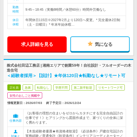
勤務
9:45～18:45（実働8時間／休憩60分）時間外労働なし
時間
年間休日115日※2027年2月より120日へ変更。* 完全週休2日制
休日
休暇
（土・日曜日）* 年末年始休暇…
求人詳細を見る
気になる
株式会社田辺工務店 | 湘南エリアで創業59年！自社設計・フルオーダーの木
造住宅
＜経験者採用＞【設計】★年休120日★転勤なし★リモート可
正社員
急募
転勤なし
学歴不問
第二新卒歓迎
リモートワーク可
女性のおしごと掲載中
情報更新日：2026/07/03
終了予定日：
2026/12/24
《お客様の理想の住まいをゼロからカタチにする完全自由設計の
仕事です！》ヒアリングから図面作成まで、家づくりの全体に深
仕事内容
く携わります。
【木造経験者優遇★有資格者歓迎】《必須条件》戸建住宅設計の
実務経験／普通免許《歓迎条件》インテリアコーディネーター／
対象と