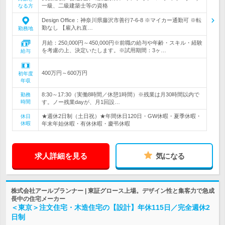
一級、二級建築士等の資格
なる方
Design Office：神奈川県藤沢市善行7-6-8 ※マイカー通勤可 ※転
勤なし 【雇入れ直…
勤務地
月給：250,000円～450,000円※前職の給与や年齢・スキル・経験
を考慮の上、決定いたします。※試用期間：3ヶ…
給与
400万円～600万円
初年度
年収
8:30～17:30（実働8時間／休憩1時間）※残業は月30時間以内で
勤務
時間
す。ノー残業dayが、月1回設…
★週休2日制（土日祝）★年間休日120日・GW休暇・夏季休暇・
休日
休暇
年末年始休暇・有休休暇・慶弔休暇
求人詳細を見る
気になる
株式会社アールプランナー | 東証グロース上場。デザイン性と集客力で急成
長中の住宅メーカー
＜東京＞注文住宅・木造住宅の【設計】年休115日／完全週休2
日制