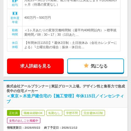
月給25～30万円※経験、能力を考慮の上決定します※試用期間3
ヶ月（待遇の変更なし）
給与
400万円～500万円
初年度
年収
＜1ヶ月あたりの変形労働時間制（週平均40時間以内）＞標準就
勤務
時間
業時間／08：30～17：30（1日あた…
【年間休日115日】* 週休2日制：土日祝休み（会社カレンダーに
休日
休暇
よる）└土曜出勤の場合：振休・休日出…
求人詳細を見る
気になる
株式会社アールプランナー | 東証グロース上場。デザイン性と集客力で急成
長中の住宅メーカー
＜東京＞木造戸建住宅の【施工管理】年休115日／インセンティ
ブ
正社員
職種未経験OK
転勤なし
学歴不問
完全週休2日制
女性のおしごと掲載中
情報更新日：2026/05/22
終了予定日：
2026/11/12