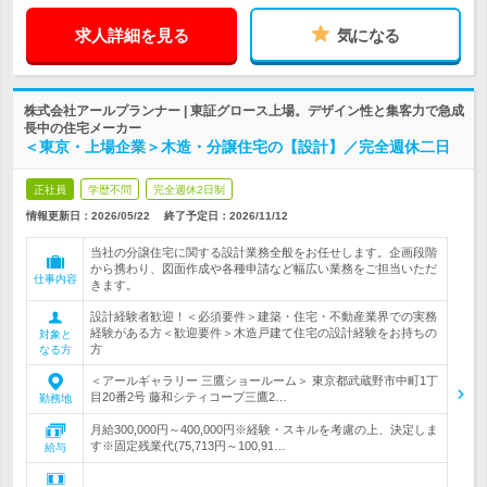
求人詳細を見る
気になる
株式会社アールプランナー | 東証グロース上場。デザイン性と集客力で急成
長中の住宅メーカー
＜東京・上場企業＞木造・分譲住宅の【設計】／完全週休二日
正社員
学歴不問
完全週休2日制
情報更新日：2026/05/22
終了予定日：
2026/11/12
当社の分譲住宅に関する設計業務全般をお任せします。企画段階
から携わり、図面作成や各種申請など幅広い業務をご担当いただ
仕事内容
きます。
設計経験者歓迎！＜必須要件＞建築・住宅・不動産業界での実務
経験がある方＜歓迎要件＞木造戸建て住宅の設計経験をお持ちの
対象と
方
なる方
＜アールギャラリー 三鷹ショールーム＞ 東京都武蔵野市中町1丁
目20番2号 藤和シティコープ三鷹2…
勤務地
月給300,000円～400,000円※経験・スキルを考慮の上、決定しま
す※固定残業代(75,713円～100,91…
給与