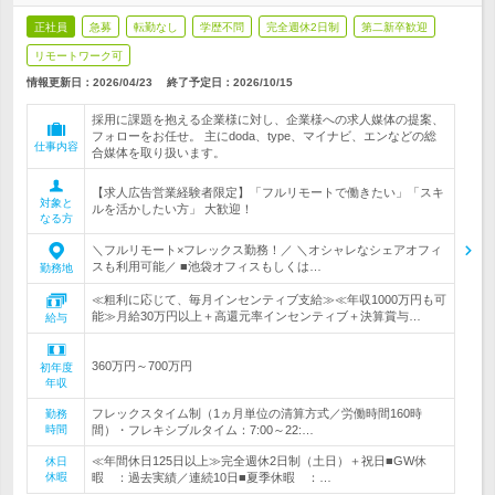
正社員
急募
転勤なし
学歴不問
完全週休2日制
第二新卒歓迎
リモートワーク可
情報更新日：2026/04/23
終了予定日：
2026/10/15
採用に課題を抱える企業様に対し、企業様への求人媒体の提案、
フォローをお任せ。 主にdoda、type、マイナビ、エンなどの総
仕事内容
合媒体を取り扱います。
【求人広告営業経験者限定】「フルリモートで働きたい」「スキ
対象と
ルを活かしたい方」 大歓迎！
なる方
＼フルリモート×フレックス勤務！／ ＼オシャレなシェアオフィ
スも利用可能／ ■池袋オフィスもしくは…
勤務地
≪粗利に応じて、毎月インセンティブ支給≫≪年収1000万円も可
能≫月給30万円以上＋高還元率インセンティブ＋決算賞与…
給与
360万円～700万円
初年度
年収
フレックスタイム制（1ヵ月単位の清算方式／労働時間160時
勤務
時間
間）・フレキシブルタイム：7:00～22:…
≪年間休日125日以上≫完全週休2日制（土日）＋祝日■GW休
休日
休暇
暇 ：過去実績／連続10日■夏季休暇 ：…