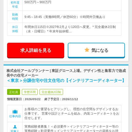
500万円～900万円
初年度
年収
勤務
9:45～18:45（実働8時間／休憩60分）※時間外労働あり
時間
年間休日115日※2027年2月より120日へ変更。* 完全週休2日制
休日
休暇
（水・日曜日）* 年末年始休暇…
求人詳細を見る
気になる
株式会社アールプランナー | 東証グロース上場。デザイン性と集客力で急成
長中の住宅メーカー
＜東京＞分譲住宅や注文住宅の【インテリアコーディネーター】
正社員
学歴不問
完全週休2日制
情報更新日：2026/05/22
終了予定日：
2026/11/12
お客様のご要望をヒアリングし、理想の住空間をデザインするお
仕事です。 営業や設計とチームを組み、内装コーディネートをお
仕事内容
任せします。
実務経験者募集！＜必須要件＞インテリアコーディネーター等の
実務経験＜歓迎要件＞インテリアコーディネーターの資格をお持
対象と