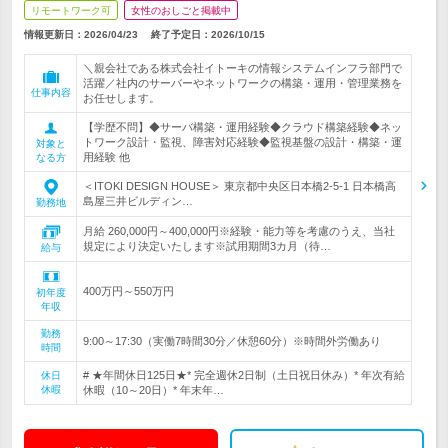
リモートワーク可
女性のおしごと掲載中
情報更新日：2026/04/23
終了予定日：
2026/10/15
＼親会社である株式会社イトーキの情報システムインフラ部門で
活躍／社内のサーバーやネットワークの構築・運用・管理業務を
仕事内容
お任せします。
【学歴不問】◆サーバ構築・運用経験◆クラウド構築経験◆ネッ
トワーク設計・監視、障害対応経験◆監視基盤の設計・構築・運
対象と
用経験 他
なる方
＜ITOKI DESIGN HOUSE＞ 東京都中央区日本橋2-5-1 日本橋高
島屋三井ビルディン…
勤務地
月給 260,000円～400,000円※経験・能力等を考慮のうえ、当社
規定により決定いたします※試用期間3カ月（待…
給与
400万円～550万円
初年度
年収
勤務
9:00～17:30（実働7時間30分／休憩60分）※時間外労働あり
時間
# ★年間休日125日★* 完全週休2日制（土日祝日休み）* 年次有給
休日
休暇
休暇（10～20日）* 年末年…