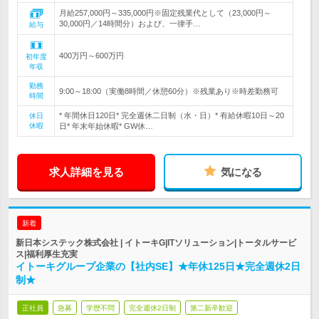
月給257,000円～335,000円※固定残業代として（23,000円～
30,000円／14時間分）および、一律手…
給与
400万円～600万円
初年度
年収
勤務
9:00～18:00（実働8時間／休憩60分）※残業あり※時差勤務可
時間
* 年間休日120日* 完全週休二日制（水・日）* 有給休暇10日～20
休日
休暇
日* 年末年始休暇* GW休…
求人詳細を見る
気になる
新着
新日本システック株式会社 | イトーキG|ITソリューション|トータルサービ
ス|福利厚生充実
イトーキグループ企業の【社内SE】★年休125日★完全週休2日
制★
正社員
急募
学歴不問
完全週休2日制
第二新卒歓迎