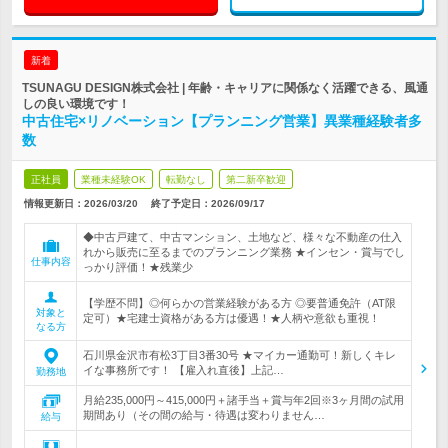
新着
TSUNAGU DESIGN株式会社 | 年齢・キャリアに関係なく活躍できる、風通
しの良い環境です！
中古住宅×リノベーション【プランニング営業】異業種経験者多
数
正社員
業種未経験OK
転勤なし
第二新卒歓迎
情報更新日：2026/03/20
終了予定日：
2026/09/17
◆中古戸建て、中古マンション、土地など、様々な不動産の仕入
れから販売に至るまでのプランニング業務 ★インセン・賞与でし
仕事内容
っかり評価！★残業少
【学歴不問】◎何らかの営業経験がある方 ◎要普通免許（AT限
対象と
定可）★宅建士資格がある方は優遇！★人柄や意欲も重視！
なる方
石川県金沢市有松3丁目3番30号 ★マイカー通勤可！新しくキレ
イな事務所です！ 【雇入れ直後】上記…
勤務地
月給235,000円～415,000円＋諸手当＋賞与年2回※3ヶ月間の試用
期間あり（その間の給与・待遇は変わりません…
給与