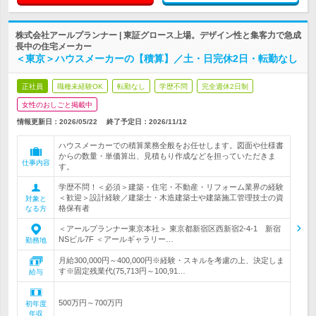
株式会社アールプランナー | 東証グロース上場。デザイン性と集客力で急成
長中の住宅メーカー
＜東京＞ハウスメーカーの【積算】／土・日完休2日・転勤なし
正社員
職種未経験OK
転勤なし
学歴不問
完全週休2日制
女性のおしごと掲載中
情報更新日：2026/05/22
終了予定日：
2026/11/12
ハウスメーカーでの積算業務全般をお任せします。図面や仕様書
からの数量・単価算出、見積もり作成などを担っていただきま
仕事内容
す。
学歴不問！＜必須＞建築・住宅・不動産・リフォーム業界の経験
＜歓迎＞設計経験／建築士・木造建築士や建築施工管理技士の資
対象と
格保有者
なる方
＜アールプランナー東京本社＞ 東京都新宿区西新宿2-4-1 新宿
NSビル7F ＜アールギャラリー…
勤務地
月給300,000円～400,000円※経験・スキルを考慮の上、決定しま
す※固定残業代(75,713円～100,91…
給与
500万円～700万円
初年度
年収