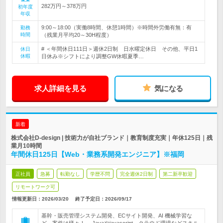
282万円～378万円
初年度
年収
9:00～18:00（実働8時間、休憩1時間）※時間外労働有無：有
勤務
時間
（残業月平均20～30H程度）
# ＜年間休日111日＞週休2日制 日水曜定休日 その他、平日1
休日
休暇
日休み※シフトにより調整GW休暇夏季…
求人詳細を見る
気になる
新着
株式会社D-design | 技術力が自社ブランド｜教育制度充実｜年休125日｜残
業月10時間
年間休日125日【Web・業務系開発エンジニア】※福岡
正社員
急募
転勤なし
学歴不問
完全週休2日制
第二新卒歓迎
リモートワーク可
情報更新日：2026/03/20
終了予定日：
2026/09/17
基幹・販売管理システム開発、ECサイト開発、AI 機械学習な