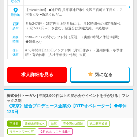
なる方
【mizuiro ind】 ■神戸店 兵庫県神戸市中央区三宮町２丁目９－７
河南ビル ■阪急うめだ…
勤務地
月給24万円～28万円※上記月給には、月10時間分の固定残業代
（3万5000円～）を含む。超過分は別途支給。※経験や…
給与
9:30～21:30の間でシフト制（原則）（実働8時間／休憩1時間）
勤務
時間
◆残業あり
# ＼年間休日116日／シフト制（月9日休み）・夏期休暇・冬季休
休日
休暇
暇・有給休暇（入社半年後に付与）※夏…
求人詳細を見る
気になる
株式会社トーガシ | 年間3,000件以上の展示会やイベントを手がける｜フレ
ックス制
《東京》総合プロデュース企業の【DTPオペレーター】◆年休
123日
正社員
業種未経験OK
急募
完全週休2日制
第二新卒歓迎
リモートワーク可
女性のおしごと掲載中