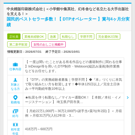
中央精版印刷株式会社 | ＜小学館や集英社、幻冬舎など名立たる大手出版社
を支える！＞
国民的ベストセラー多数！【 DTPオペレーター 】賞与4ヶ月分実
績
正社員
業種未経験OK
急募
転勤なし
学歴不問
完全週休2日制
第二新卒歓迎
女性のおしごと掲載中
情報更新日：2026/07/31
終了予定日：
2026/10/01
【 一度は聞いたことがある有名作品などの書籍制作に関わる仕事
】InDesign等を用いたDTP制作・Webtoon(縦読み漫画)制作業務
仕事内容
などをお任せします。
【『DTP』の実務経験者募集｜学歴不問 】◆『本』づくりに本気
で取り組みたい方を歓迎します！◆年休125日以上／完全土日休
対象と
み⇒平均勤続年数10年以上
なる方
★転居を伴う転勤なし／マイカー通勤OK！ 【 本館／本社・イメ
ージステーション 】 埼玉県戸田市美…
勤務地
【 月給22万1,000円～30万2,000円+諸手当+賞与(年2回) 】＜ 月収
例 ＞月収31万円(入社2年目・3…
給与
418万円～600万円
初年度
年収