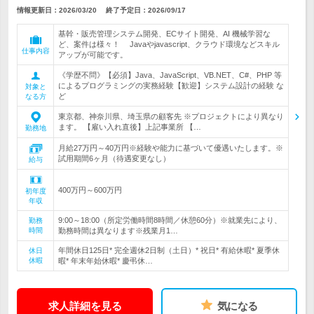
情報更新日：2026/03/20
終了予定日：
2026/09/17
基幹・販売管理システム開発、ECサイト開発、AI 機械学習な
ど、案件は様々！ Javaやjavascript、クラウド環境などスキル
仕事内容
アップが可能です。
《学歴不問》【必須】Java、JavaScript、VB.NET、C#、PHP 等
によるプログラミングの実務経験【歓迎】システム設計の経験 な
対象と
ど
なる方
東京都、神奈川県、埼玉県の顧客先 ※プロジェクトにより異なり
ます。 【雇い入れ直後】上記事業所 【…
勤務地
月給27万円～40万円※経験や能力に基づいて優遇いたします。※
試用期間6ヶ月（待遇変更なし）
給与
400万円～600万円
初年度
年収
9:00～18:00（所定労働時間8時間／休憩60分）※就業先により、
勤務
時間
勤務時間は異なります※残業月1…
年間休日125日* 完全週休2日制（土日）* 祝日* 有給休暇* 夏季休
休日
休暇
暇* 年末年始休暇* 慶弔休…
求人詳細を見る
気になる