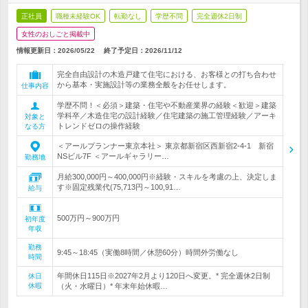
正社員
職種未経験OK
転勤なし
学歴不問
完全週休2日制
女性のおしごと掲載中
情報更新日：2026/05/22
終了予定日：
2026/11/12
完全自由設計の木造戸建て住宅における、お客様との打ち合わせ
から基本・実施設計等の業務全般をお任せします。
仕事内容
学歴不問！＜必須＞建築・住宅や不動産業界の経験＜歓迎＞建築
学科卒／木造住宅の設計経験／住宅建築の施工管理経験／アーキ
対象と
トレンドゼロの操作経験
なる方
＜アールプランナー東京本社＞ 東京都新宿区西新宿2-4-1 新宿
NSビル7F ＜アールギャラリー…
勤務地
月給300,000円～400,000円※経験・スキルを考慮の上、決定しま
す※固定残業代(75,713円～100,91…
給与
500万円～900万円
初年度
年収
勤務
9:45～18:45（実働8時間／休憩60分）時間外労働なし
時間
年間休日115日※2027年2月より120日へ変更。* 完全週休2日制
休日
休暇
（火・水曜日）* 年末年始休暇…