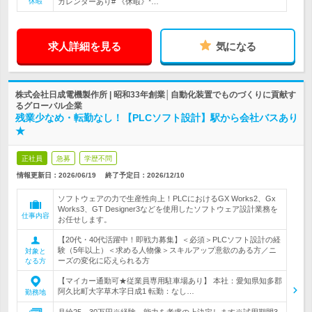
休暇
カレンダーあり# 《休暇》*…
求人詳細を見る
気になる
株式会社日成電機製作所 | 昭和33年創業│自動化装置でものづくりに貢献す
るグローバル企業
残業少なめ・転勤なし！【PLCソフト設計】駅から会社バスあり
★
正社員
急募
学歴不問
情報更新日：2026/06/19
終了予定日：
2026/12/10
ソフトウェアの力で生産性向上！PLCにおけるGX Works2、Gx
Works3、GT Designer3などを使用したソフトウェア設計業務を
仕事内容
お任せします。
【20代・40代活躍中！即戦力募集】＜必須＞PLCソフト設計の経
験（5年以上）＜求める人物像＞スキルアップ意欲のある方／ニ
対象と
ーズの変化に応えられる方
なる方
【マイカー通勤可★従業員専用駐車場あり】 本社：愛知県知多郡
阿久比町大字草木字日成1 転勤：なし…
勤務地