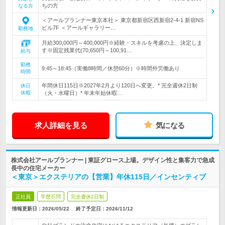
ちの方
なる方
＜アールプランナー東京本社＞ 東京都新宿区西新宿2-4-1 新宿NS
ビル7F ＜アールギャラリー…
勤務地
月給300,000円～400,000円※経験・スキルを考慮の上、決定しま
す※固定残業代(70,650円～100,91…
給与
勤務
9:45～18:45（実働8時間／休憩60分）※時間外労働あり
時間
年間休日115日※2027年2月より120日へ変更。* 完全週休2日制
休日
休暇
（火・水曜日）* 年末年始休暇…
求人詳細を見る
気になる
株式会社アールプランナー | 東証グロース上場。デザイン性と集客力で急成
長中の住宅メーカー
＜東京＞エクステリアの【営業】年休115日／インセンティブ
正社員
学歴不問
完全週休2日制
情報更新日：2026/05/22
終了予定日：
2026/11/12