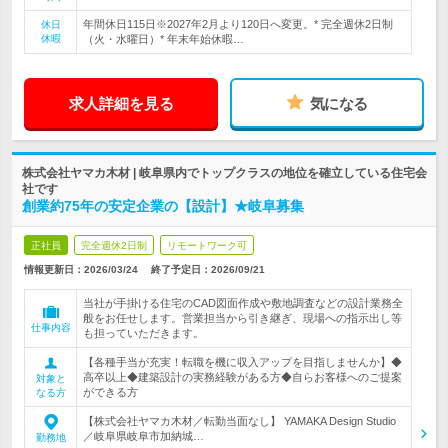
年間休日115日※2027年2月より120日へ変更。* 完全週休2日制
休日
休暇
（火・水曜日）* 年末年始休暇…
求人詳細を見る
気になる
株式会社ヤマカ木材 | 岐阜県内でトップクラスの地位を確立している住宅会
社です
創業約75年の安定企業の【設計】★岐阜募集
正社員
完全週休2日制
リモートワーク可
情報更新日：2026/03/24
終了予定日：
2026/09/21
当社が手掛ける住宅のCAD図面作成や敷地調査などの設計業務全
般をお任せします。営業担当から引き継ぎ、現場への指示出し等
仕事内容
も担っていただきます。
【各種手当が充実！転職を機に収入アップを目指しませんか】◆
高卒以上◆建築設計の実務経験がある方◆自らお客様へのご提案
対象と
ができる方
なる方
【株式会社ヤマカ木材／転勤当面なし】 YAMAKA Design Studio
／岐阜県岐阜市加納城…
勤務地