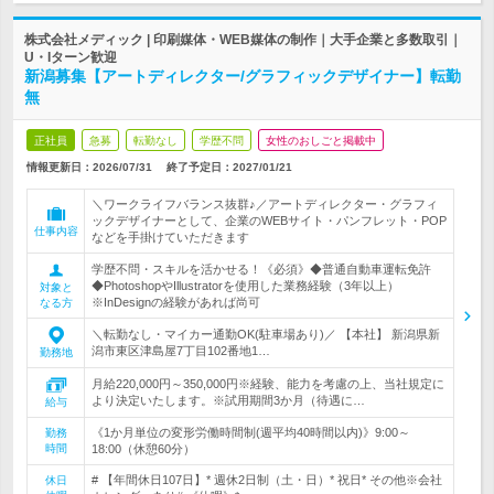
株式会社メディック | 印刷媒体・WEB媒体の制作｜大手企業と多数取引｜
U・Iターン歓迎
新潟募集【アートディレクター/グラフィックデザイナー】転勤
無
正社員
急募
転勤なし
学歴不問
女性のおしごと掲載中
情報更新日：2026/07/31
終了予定日：
2027/01/21
＼ワークライフバランス抜群♪／アートディレクター・グラフィ
ックデザイナーとして、企業のWEBサイト・パンフレット・POP
仕事内容
などを手掛けていただきます
学歴不問・スキルを活かせる！《必須》◆普通自動車運転免許
◆PhotoshopやIllustratorを使用した業務経験（3年以上）
対象と
※InDesignの経験があれば尚可
なる方
＼転勤なし・マイカー通勤OK(駐車場あり)／ 【本社】 新潟県新
潟市東区津島屋7丁目102番地1…
勤務地
月給220,000円～350,000円※経験、能力を考慮の上、当社規定に
より決定いたします。※試用期間3か月（待遇に…
給与
《1か月単位の変形労働時間制(週平均40時間以内)》9:00～
勤務
時間
18:00（休憩60分）
# 【年間休日107日】* 週休2日制（土・日）* 祝日* その他※会社
休日