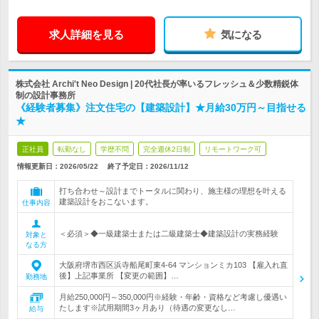
求人詳細を見る
気になる
株式会社 Archi't Neo Design | 20代社長が率いるフレッシュ＆少数精鋭体
制の設計事務所
《経験者募集》注文住宅の【建築設計】★月給30万円～目指せる
★
正社員
転勤なし
学歴不問
完全週休2日制
リモートワーク可
情報更新日：2026/05/22
終了予定日：
2026/11/12
打ち合わせ～設計までトータルに関わり、施主様の理想を叶える
建築設計をおこないます。
仕事内容
＜必須＞◆一級建築士または二級建築士◆建築設計の実務経験
対象と
なる方
大阪府堺市西区浜寺船尾町東4-64 マンションミカ103 【雇入れ直
後】上記事業所 【変更の範囲】…
勤務地
月給250,000円～350,000円※経験・年齢・資格など考慮し優遇い
たします※試用期間3ヶ月あり（待遇の変更なし…
給与