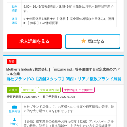
8:00～16:45(実働8時間／休憩45分)※残業は月平均30時間程度で
勤務
時間
す。
# ★年間休日125日★# 【 休日 】完全週休2日制(土日休み)、祝日
休日
休暇
# 【 休暇 】GW休暇夏季…
求人詳細を見る
気になる
新着
Mother’s Industry株式会社 | 「mizuiro ind」等を展開する安定成長のアパ
レル企業
自社ブランドの【店舗スタッフ】関西エリア／複数ブランド展開
正社員
学歴不問
完全週休2日制
女性のおしごと掲載中
情報更新日：2026/08/07
終了予定日：
2027/01/28
自社ブランド店舗にて、お客様へのご提案や顧客情報の管理、魅
力的な売り場づくりをお任せします。
仕事内容
【必須】接客業務の経験をお持ちの方【歓迎】アパレルやホテル
対象と
等の経験、語学力（日本語以外）を活かしたい方や店長経験者