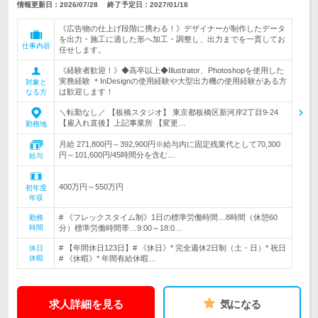
情報更新日：2026/07/28
終了予定日：
2027/01/18
《広告物の仕上げ段階に携わる！》デザイナーが制作したデータ
を出力・施工に適した形へ加工・調整し、出力までを一貫してお
仕事内容
任せします。
《経験者歓迎！》◆高卒以上◆Illustrator、Photoshopを使用した
実務経験 ＊InDesignの使用経験や大型出力機の使用経験がある方
対象と
は歓迎します！
なる方
＼転勤なし／ 【板橋スタジオ】 東京都板橋区新河岸2丁目9-24
【雇入れ直後】上記事業所 【変更…
勤務地
月給 271,800円～392,900円※給与内に固定残業代として70,300
円～101,600円/45時間分を含む…
給与
400万円～550万円
初年度
年収
# 《フレックスタイム制》1日の標準労働時間…8時間（休憩60
勤務
時間
分）標準労働時間帯…9:00～18:0…
# 【年間休日123日】# 《休日》* 完全週休2日制（土・日）* 祝日
休日
休暇
# 《休暇》* 年間有給休暇…
求人詳細を見る
気になる