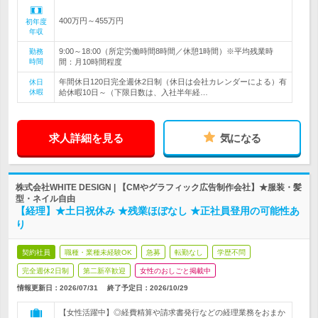
400万円～455万円
初年度
年収
9:00～18:00（所定労働時間8時間／休憩1時間）※平均残業時
勤務
時間
間：月10時間程度
年間休日120日完全週休2日制（休日は会社カレンダーによる）有
休日
休暇
給休暇10日～（下限日数は、入社半年経…
求人詳細を見る
気になる
株式会社WHITE DESIGN | 【CMやグラフィック広告制作会社】★服装・髪
型・ネイル自由
【経理】★土日祝休み ★残業ほぼなし ★正社員登用の可能性あ
り
契約社員
職種・業種未経験OK
急募
転勤なし
学歴不問
完全週休2日制
第二新卒歓迎
女性のおしごと掲載中
情報更新日：2026/07/31
終了予定日：
2026/10/29
【女性活躍中】◎経費精算や請求書発行などの経理業務をおまか