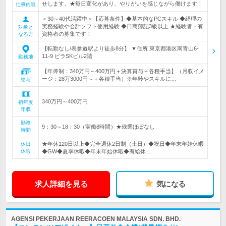
せします。★毎日変化があり、やりがいを感じながら働けます！
仕事内容
＜30～40代活躍中＞【応募条件】◆基本的なPCスキル ◆経理の
実務経験や会計ソフト使用経験 ◆日商簿記3級以上 ★経験者・有
対象と
資格者の募集です！
なる方
【転勤なし/表参道駅より徒歩8分】 ▼住所 東京都港区南青山6-
11-9 ビラSKビル2階
勤務地
【年俸制：340万円～400万円＋決算賞与＋各種手当】（月収イメ
ージ：28万3000円～＋各種手当）※年齢やスキルに…
給与
340万円～400万円
初年度
年収
勤務
9：30～18：30（実働8時間）★残業ほぼなし
時間
★年休120日以上◆完全週休2日制（土日）◆祝日◆年末年始休暇
休日
休暇
◆GW◆夏季休暇◆年末年始休暇◆有給休…
求人詳細を見る
気になる
AGENSI PEKERJAAN REERACOEN MALAYSIA SDN. BHD.