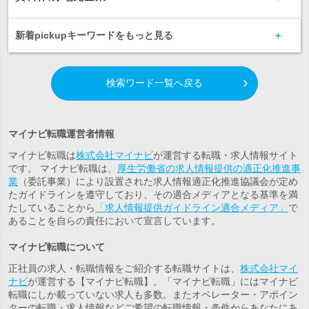
新着pickupキーワードをもっと見る
検索ワード一覧へ戻る
マイナビ転職運営者情報
マイナビ転職は
株式会社マイナビ
が運営する転職・求人情報サイト
です。 マイナビ転職は、
厚生労働省の求人情報提供の適正化推進事
業
（委託事業）により設置された求人情報適正化推進協議会が定め
たガイドラインを遵守しており、その適合メディアとなる基準を満
たしていることから
「求人情報提供ガイドライン適合メディア」
で
あることを自らの責任において宣言しています。
マイナビ転職について
正社員の求人・転職情報をご紹介する転職サイトは、
株式会社マイ
ナビ
が運営する【マイナビ転職】。「マイナビ転職」にはマイナビ
転職にしか載っていない求人も多数。また
オペレーター・アポイン
ター
の転職・求人情報などご希望の転職情報・条件からあなたにあ