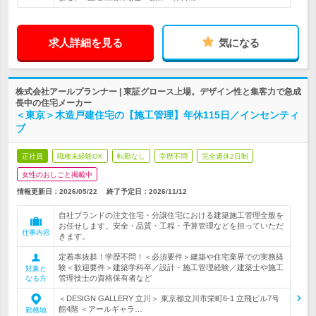
求人詳細を見る
気になる
株式会社アールプランナー | 東証グロース上場。デザイン性と集客力で急成
長中の住宅メーカー
＜東京＞木造戸建住宅の【施工管理】年休115日／インセンティ
ブ
正社員
職種未経験OK
転勤なし
学歴不問
完全週休2日制
女性のおしごと掲載中
情報更新日：2026/05/22
終了予定日：
2026/11/12
自社ブランドの注文住宅・分譲住宅における建築施工管理全般を
お任せします。安全・品質・工程・予算管理などを担っていただ
仕事内容
きます。
定着率抜群！学歴不問！＜必須要件＞建築や住宅業界での実務経
験＜歓迎要件＞建築学科卒／設計・施工管理経験／建築士や施工
対象と
管理技士の資格保有者など
なる方
＜DESIGN GALLERY 立川＞ 東京都立川市栄町6-1 立飛ビル7号
館4階 ＜アールギャラ…
勤務地