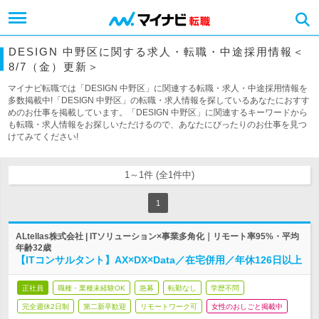
DESIGN 中野区に関する求人・転職・中途採用情報＜
8/7（金）更新＞
マイナビ転職では「DESIGN 中野区」に関連する転職・求人・中途採用情報を
多数掲載中!「DESIGN 中野区」の転職・求人情報を探しているあなたにおすす
めのお仕事を掲載しています。「DESIGN 中野区」に関連するキーワードから
も転職・求人情報をお探しいただけるので、あなたにぴったりのお仕事を見つ
けてみてください!
1～1件 (全1件中)
1
ALtellas株式会社 | ITソリューション×事業多角化｜リモート率95%・平均
年齢32歳
【ITコンサルタント】AX×DX×Data／在宅併用／年休126日以上
正社員
職種・業種未経験OK
急募
転勤なし
学歴不問
完全週休2日制
第二新卒歓迎
リモートワーク可
女性のおしごと掲載中