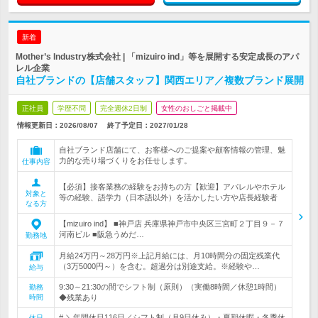
新着
Mother’s Industry株式会社 | 「mizuiro ind」等を展開する安定成長のアパ
レル企業
自社ブランドの【店舗スタッフ】関西エリア／複数ブランド展開
正社員
学歴不問
完全週休2日制
女性のおしごと掲載中
情報更新日：2026/08/07
終了予定日：
2027/01/28
自社ブランド店舗にて、お客様へのご提案や顧客情報の管理、魅
力的な売り場づくりをお任せします。
仕事内容
【必須】接客業務の経験をお持ちの方【歓迎】アパレルやホテル
対象と
等の経験、語学力（日本語以外）を活かしたい方や店長経験者
なる方
【mizuiro ind】 ■神戸店 兵庫県神戸市中央区三宮町２丁目９－７
河南ビル ■阪急うめだ…
勤務地
月給24万円～28万円※上記月給には、月10時間分の固定残業代
（3万5000円～）を含む。超過分は別途支給。※経験や…
給与
9:30～21:30の間でシフト制（原則）（実働8時間／休憩1時間）
勤務
時間
◆残業あり
# ＼年間休日116日／シフト制（月9日休み）・夏期休暇・冬季休
休日