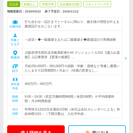
正社員
転勤なし
学歴不問
完全週休2日制
リモートワーク可
情報更新日：2026/05/22
終了予定日：
2026/11/12
打ち合わせ～設計までトータルに関わり、施主様の理想を叶える
建築設計をおこないます。
仕事内容
＜必須＞◆一級建築士または二級建築士◆建築設計の実務経験
対象と
なる方
大阪府堺市西区浜寺船尾町東4-64 マンションミカ103 【雇入れ直
後】上記事業所 【変更の範囲】…
勤務地
月給250,000円～350,000円※経験・年齢・資格など考慮し優遇い
たします※試用期間3ヶ月あり（待遇の変更なし…
給与
400万円～455万円
初年度
年収
9:00～18:00（所定労働時間8時間／休憩1時間）※平均残業時
勤務
時間
間：月10時間程度
年間休日120日完全週休2日制（休日は会社カレンダーによる）有
休日
休暇
給休暇10日～（下限日数は、入社半年経…
求人詳細を見る
気になる