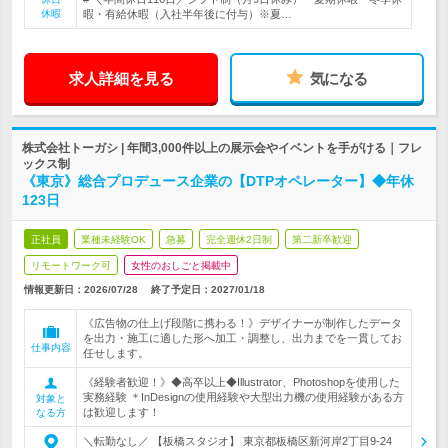
休暇
暇・有給休暇（入社半年後に付与）※夏…
求人詳細を見る
気になる
株式会社トーガシ | 年間3,000件以上の展示会やイベントを手がける｜フレ
ックス制
《東京》総合プロデュース企業の【DTPオペレーター】◆年休
123日
正社員
業種未経験OK
急募
完全週休2日制
第二新卒歓迎
リモートワーク可
女性のおしごと掲載中
情報更新日：2026/07/28
終了予定日：
2027/01/18
《広告物の仕上げ段階に携わる！》デザイナーが制作したデータ
を出力・施工に適した形へ加工・調整し、出力までを一貫してお
仕事内容
任せします。
《経験者歓迎！》◆高卒以上◆Illustrator、Photoshopを使用した
実務経験 ＊InDesignの使用経験や大型出力機の使用経験がある方
対象と
は歓迎します！
なる方
＼転勤なし／ 【板橋スタジオ】 東京都板橋区新河岸2丁目9-24