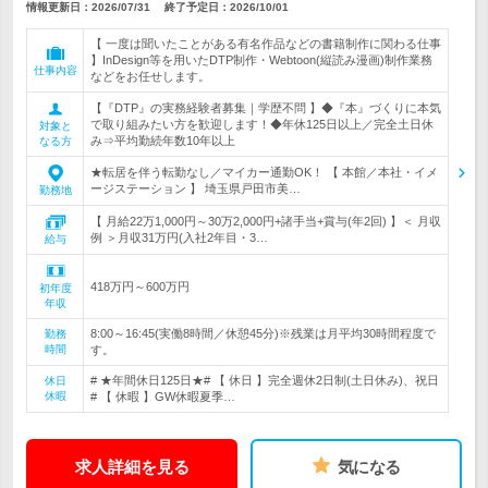
情報更新日：2026/07/31
終了予定日：
2026/10/01
【 一度は聞いたことがある有名作品などの書籍制作に関わる仕事
】InDesign等を用いたDTP制作・Webtoon(縦読み漫画)制作業務
仕事内容
などをお任せします。
【『DTP』の実務経験者募集｜学歴不問 】◆『本』づくりに本気
で取り組みたい方を歓迎します！◆年休125日以上／完全土日休
対象と
み⇒平均勤続年数10年以上
なる方
★転居を伴う転勤なし／マイカー通勤OK！ 【 本館／本社・イメ
ージステーション 】 埼玉県戸田市美…
勤務地
【 月給22万1,000円～30万2,000円+諸手当+賞与(年2回) 】＜ 月収
例 ＞月収31万円(入社2年目・3…
給与
418万円～600万円
初年度
年収
8:00～16:45(実働8時間／休憩45分)※残業は月平均30時間程度で
勤務
時間
す。
# ★年間休日125日★# 【 休日 】完全週休2日制(土日休み)、祝日
休日
休暇
# 【 休暇 】GW休暇夏季…
求人詳細を見る
気になる