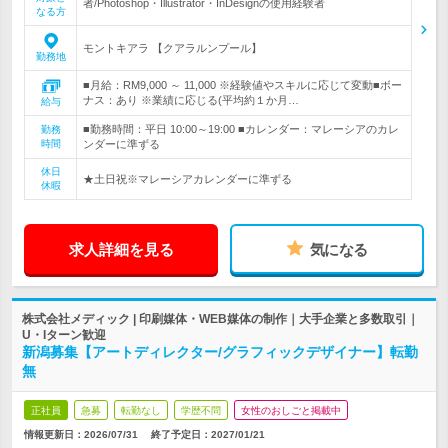
者/Photoshop・Illustrator・InDesignの使用経験者
なる方
モントキアラ 【クアラルンプール】
勤務地
■月給：RM9,000 ～ 11,000 ※経験値やスキルに応じて変動■ボー
ナス：あり ※業績に応じる(平均約１か月…
給与
■勤務時間：平日 10:00～19:00 ■カレンダー：マレーシアのカレ
勤務
時間
ンダーに準ずる
休日
★土日祝※マレーシアカレンダーに準ずる
休暇
求人詳細を見る
気になる
株式会社メディック | 印刷媒体・WEB媒体の制作｜大手企業と多数取引｜
U・Iターン歓迎
新潟募集【アートディレクター/グラフィックデザイナー】転勤
無
正社員
急募
転勤なし
学歴不問
女性のおしごと掲載中
情報更新日：2026/07/31
終了予定日：
2027/01/21