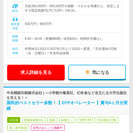
月給300,000円～400,000円※経験・スキルを考慮の上、決定しま
す※固定残業代(75,713円～100,91…
給与
500万円～900万円
初年度
年収
勤務
9:45～18:45（実働8時間／休憩60分）時間外労働なし
時間
年間休日115日※2027年2月より120日へ変更。* 完全週休2日制
休日
休暇
（水・日曜日）* 年末年始休暇…
求人詳細を見る
気になる
中央精版印刷株式会社 | ＜小学館や集英社、幻冬舎など名立たる大手出版社
を支える！＞
国民的ベストセラー多数！【 DTPオペレーター 】賞与4ヶ月分実
績
正社員
業種未経験OK
急募
転勤なし
学歴不問
完全週休2日制
第二新卒歓迎
女性のおしごと掲載中