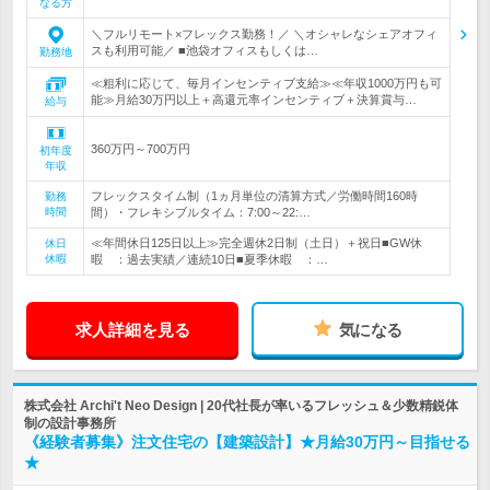
なる方
＼フルリモート×フレックス勤務！／ ＼オシャレなシェアオフィ
スも利用可能／ ■池袋オフィスもしくは…
勤務地
≪粗利に応じて、毎月インセンティブ支給≫≪年収1000万円も可
能≫月給30万円以上＋高還元率インセンティブ＋決算賞与…
給与
360万円～700万円
初年度
年収
フレックスタイム制（1ヵ月単位の清算方式／労働時間160時
勤務
時間
間）・フレキシブルタイム：7:00～22:…
≪年間休日125日以上≫完全週休2日制（土日）＋祝日■GW休
休日
休暇
暇 ：過去実績／連続10日■夏季休暇 ：…
求人詳細を見る
気になる
株式会社 Archi't Neo Design | 20代社長が率いるフレッシュ＆少数精鋭体
制の設計事務所
《経験者募集》注文住宅の【建築設計】★月給30万円～目指せる
★