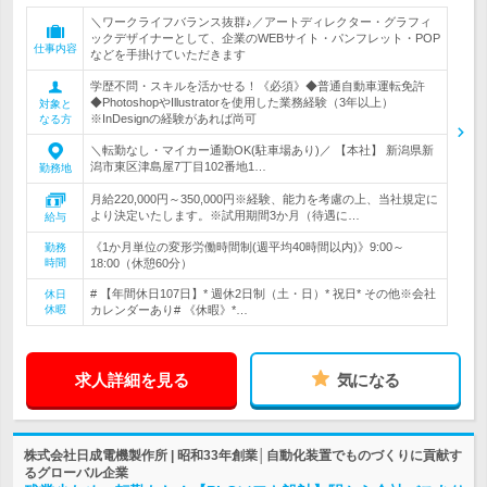
＼ワークライフバランス抜群♪／アートディレクター・グラフィ
ックデザイナーとして、企業のWEBサイト・パンフレット・POP
仕事内容
などを手掛けていただきます
学歴不問・スキルを活かせる！《必須》◆普通自動車運転免許
◆PhotoshopやIllustratorを使用した業務経験（3年以上）
対象と
※InDesignの経験があれば尚可
なる方
＼転勤なし・マイカー通勤OK(駐車場あり)／ 【本社】 新潟県新
潟市東区津島屋7丁目102番地1…
勤務地
月給220,000円～350,000円※経験、能力を考慮の上、当社規定に
より決定いたします。※試用期間3か月（待遇に…
給与
《1か月単位の変形労働時間制(週平均40時間以内)》9:00～
勤務
時間
18:00（休憩60分）
# 【年間休日107日】* 週休2日制（土・日）* 祝日* その他※会社
休日
休暇
カレンダーあり# 《休暇》*…
求人詳細を見る
気になる
株式会社日成電機製作所 | 昭和33年創業│自動化装置でものづくりに貢献す
るグローバル企業