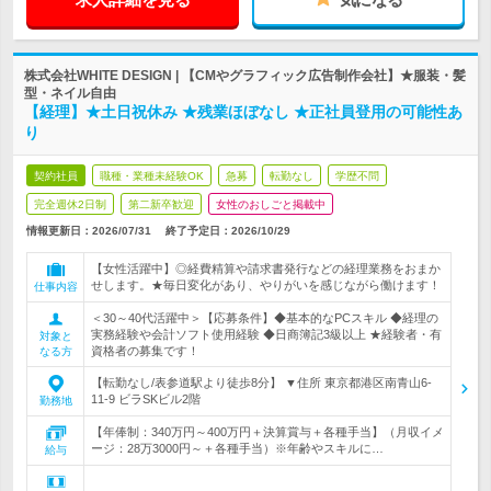
株式会社WHITE DESIGN | 【CMやグラフィック広告制作会社】★服装・髪
型・ネイル自由
【経理】★土日祝休み ★残業ほぼなし ★正社員登用の可能性あ
り
契約社員
職種・業種未経験OK
急募
転勤なし
学歴不問
完全週休2日制
第二新卒歓迎
女性のおしごと掲載中
情報更新日：2026/07/31
終了予定日：
2026/10/29
【女性活躍中】◎経費精算や請求書発行などの経理業務をおまか
せします。★毎日変化があり、やりがいを感じながら働けます！
仕事内容
＜30～40代活躍中＞【応募条件】◆基本的なPCスキル ◆経理の
実務経験や会計ソフト使用経験 ◆日商簿記3級以上 ★経験者・有
対象と
資格者の募集です！
なる方
【転勤なし/表参道駅より徒歩8分】 ▼住所 東京都港区南青山6-
11-9 ビラSKビル2階
勤務地
【年俸制：340万円～400万円＋決算賞与＋各種手当】（月収イメ
ージ：28万3000円～＋各種手当）※年齢やスキルに…
給与