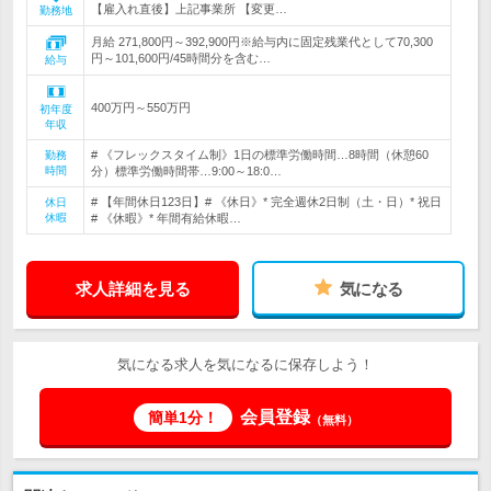
【雇入れ直後】上記事業所 【変更…
勤務地
月給 271,800円～392,900円※給与内に固定残業代として70,300
円～101,600円/45時間分を含む…
給与
400万円～550万円
初年度
年収
# 《フレックスタイム制》1日の標準労働時間…8時間（休憩60
勤務
時間
分）標準労働時間帯…9:00～18:0…
# 【年間休日123日】# 《休日》* 完全週休2日制（土・日）* 祝日
休日
休暇
# 《休暇》* 年間有給休暇…
求人詳細を見る
気になる
気になる求人を気になるに保存しよう！
会員登録
簡単1分！
（無料）