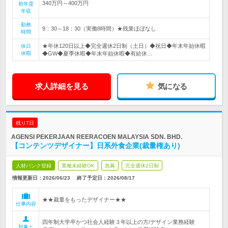
340万円～400万円
初年度
年収
勤務
9：30～18：30（実働8時間）★残業ほぼなし
時間
★年休120日以上◆完全週休2日制（土日）◆祝日◆年末年始休暇
休日
休暇
◆GW◆夏季休暇◆年末年始休暇◆有給休…
求人詳細を見る
気になる
残り7日
AGENSI PEKERJAAN REERACOEN MALAYSIA SDN. BHD.
【コンテンツデザイナー】日系外食企業(裁量権あり)
人材バンク登録
業種未経験OK
急募
完全週休2日制
情報更新日：2026/06/23
終了予定日：
2026/08/17
★★裁量をもったデザイナー★★
仕事内容
四年制大学卒かつ社会人経験３年以上の方/デザイン業務経験
対象と