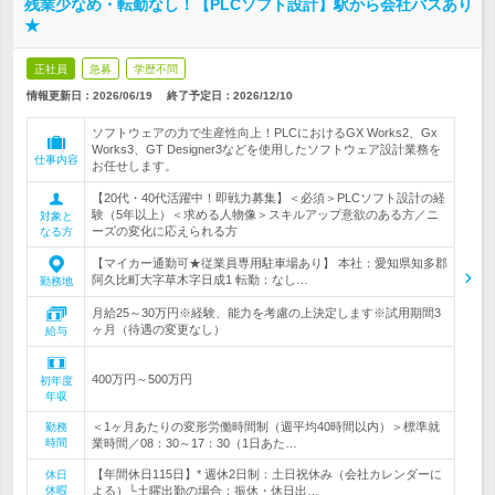
残業少なめ・転勤なし！【PLCソフト設計】駅から会社バスあり
★
正社員
急募
学歴不問
情報更新日：2026/06/19
終了予定日：
2026/12/10
ソフトウェアの力で生産性向上！PLCにおけるGX Works2、Gx
Works3、GT Designer3などを使用したソフトウェア設計業務を
仕事内容
お任せします。
【20代・40代活躍中！即戦力募集】＜必須＞PLCソフト設計の経
験（5年以上）＜求める人物像＞スキルアップ意欲のある方／ニ
対象と
ーズの変化に応えられる方
なる方
【マイカー通勤可★従業員専用駐車場あり】 本社：愛知県知多郡
阿久比町大字草木字日成1 転勤：なし…
勤務地
月給25～30万円※経験、能力を考慮の上決定します※試用期間3
ヶ月（待遇の変更なし）
給与
400万円～500万円
初年度
年収
＜1ヶ月あたりの変形労働時間制（週平均40時間以内）＞標準就
勤務
時間
業時間／08：30～17：30（1日あた…
【年間休日115日】* 週休2日制：土日祝休み（会社カレンダーに
休日
休暇
よる）└土曜出勤の場合：振休・休日出…