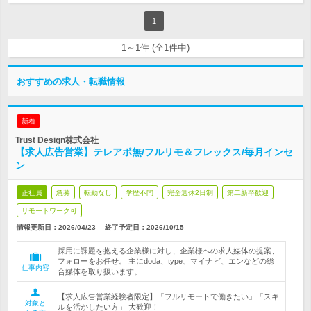
1
1～1件 (全1件中)
おすすめの求人・転職情報
新着
Trust Design株式会社
【求人広告営業】テレアポ無/フルリモ＆フレックス/毎月インセ
ン
正社員
急募
転勤なし
学歴不問
完全週休2日制
第二新卒歓迎
リモートワーク可
情報更新日：2026/04/23
終了予定日：
2026/10/15
採用に課題を抱える企業様に対し、企業様への求人媒体の提案、
フォローをお任せ。 主にdoda、type、マイナビ、エンなどの総
仕事内容
合媒体を取り扱います。
【求人広告営業経験者限定】「フルリモートで働きたい」「スキ
対象と
ルを活かしたい方」 大歓迎！