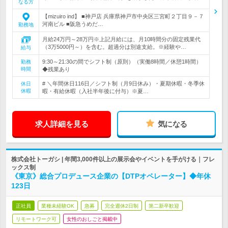
なる方
【mizuiro ind】 ■神戸店 兵庫県神戸市中央区三宮町２丁目９－７
河南ビル ■阪急うめだ…
勤務地
月給24万円～28万円※上記月給には、月10時間分の固定残業代
（3万5000円～）を含む。超過分は別途支給。※経験や…
給与
9:30～21:30の間でシフト制（原則）（実働8時間／休憩1時間）
勤務
時間
◆残業あり
# ＼年間休日116日／シフト制（月9日休み）・夏期休暇・冬季休
休日
休暇
暇・有給休暇（入社半年後に付与）※夏…
求人詳細を見る
気になる
株式会社トーガシ | 年間3,000件以上の展示会やイベントを手がける｜フレ
ックス制
《東京》総合プロデュース企業の【DTPオペレーター】◆年休
123日
正社員
業種未経験OK
急募
完全週休2日制
第二新卒歓迎
リモートワーク可
女性のおしごと掲載中