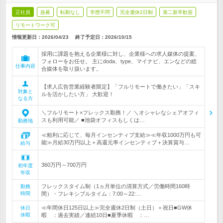
正社員
急募
転勤なし
学歴不問
完全週休2日制
第二新卒歓迎
リモートワーク可
情報更新日：2026/04/23
終了予定日：
2026/10/15
採用に課題を抱える企業様に対し、企業様への求人媒体の提案、
フォローをお任せ。 主にdoda、type、マイナビ、エンなどの総
仕事内容
合媒体を取り扱います。
【求人広告営業経験者限定】「フルリモートで働きたい」「スキ
対象と
ルを活かしたい方」 大歓迎！
なる方
＼フルリモート×フレックス勤務！／ ＼オシャレなシェアオフィ
スも利用可能／ ■池袋オフィスもしくは…
勤務地
≪粗利に応じて、毎月インセンティブ支給≫≪年収1000万円も可
能≫月給30万円以上＋高還元率インセンティブ＋決算賞与…
給与
360万円～700万円
初年度
年収
フレックスタイム制（1ヵ月単位の清算方式／労働時間160時
勤務
時間
間）・フレキシブルタイム：7:00～22:…
≪年間休日125日以上≫完全週休2日制（土日）＋祝日■GW休
休日
休暇
暇 ：過去実績／連続10日■夏季休暇 ：…