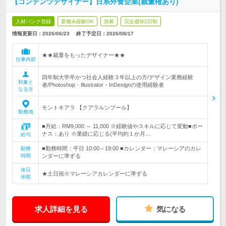
【コンテンツデザイナー】日系外食企業(裁量権あり)
人材バンク登録
業種未経験OK
急募
完全週休2日制
情報更新日：2026/06/23
終了予定日：
2026/08/17
★★裁量をもったデザイナー★★
仕事内容
四年制大学卒かつ社会人経験３年以上の方/デザイン業務経験
対象と
者/Photoshop・Illustrator・InDesignの使用経験者
なる方
モントキアラ 【クアラルンプール】
勤務地
■月給：RM9,000 ～ 11,000 ※経験値やスキルに応じて変動■ボー
ナス：あり ※業績に応じる(平均約１か月…
給与
■勤務時間：平日 10:00～19:00 ■カレンダー：マレーシアのカレ
勤務
時間
ンダーに準ずる
休日
★土日祝※マレーシアカレンダーに準ずる
休暇
求人詳細を見る
気になる