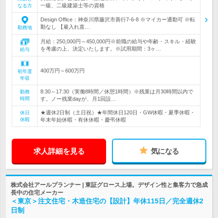
一級、二級建築士等の資格
なる方
Design Office：神奈川県藤沢市善行7-6-8 ※マイカー通勤可 ※転
勤なし 【雇入れ直…
勤務地
月給：250,000円～450,000円※前職の給与や年齢・スキル・経験
を考慮の上、決定いたします。※試用期間：3ヶ…
給与
400万円～600万円
初年度
年収
8:30～17:30（実働8時間／休憩1時間）※残業は月30時間以内で
勤務
時間
す。ノー残業dayが、月1回設…
★週休2日制（土日祝）★年間休日120日・GW休暇・夏季休暇・
休日
休暇
年末年始休暇・有休休暇・慶弔休暇
求人詳細を見る
気になる
株式会社アールプランナー | 東証グロース上場。デザイン性と集客力で急成
長中の住宅メーカー
＜東京＞注文住宅・木造住宅の【設計】年休115日／完全週休2
日制