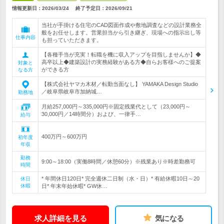
情報更新日：2026/03/24
終了予定日：
2026/09/21
当社が手掛ける住宅のCAD図面作成や敷地調査などの設計業務全
般をお任せします。営業担当から引き継ぎ、現場への指示出し等
仕事内容
も担っていただきます。
【各種手当が充実！転職を機に収入アップを目指しませんか】◆
高卒以上◆建築設計の実務経験がある方◆自らお客様へのご提案
対象と
ができる方
なる方
【株式会社ヤマカ木材／転勤当面なし】 YAMAKA Design Studio
／岐阜県岐阜市加納城…
勤務地
月給257,000円～335,000円※固定残業代として（23,000円～
30,000円／14時間分）および、一律手…
給与
400万円～600万円
初年度
年収
勤務
9:00～18:00（実働8時間／休憩60分）※残業あり※時差勤務可
時間
* 年間休日120日* 完全週休二日制（水・日）* 有給休暇10日～20
休日
休暇
日* 年末年始休暇* GW休…
求人詳細を見る
気になる