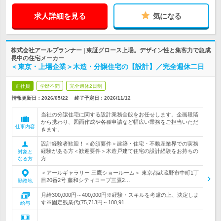
求人詳細を見る
気になる
株式会社アールプランナー | 東証グロース上場。デザイン性と集客力で急成
長中の住宅メーカー
＜東京・上場企業＞木造・分譲住宅の【設計】／完全週休二日
正社員
学歴不問
完全週休2日制
情報更新日：2026/05/22
終了予定日：
2026/11/12
当社の分譲住宅に関する設計業務全般をお任せします。企画段階
から携わり、図面作成や各種申請など幅広い業務をご担当いただ
仕事内容
きます。
設計経験者歓迎！＜必須要件＞建築・住宅・不動産業界での実務
経験がある方＜歓迎要件＞木造戸建て住宅の設計経験をお持ちの
対象と
方
なる方
＜アールギャラリー 三鷹ショールーム＞ 東京都武蔵野市中町1丁
目20番2号 藤和シティコープ三鷹2…
勤務地
月給300,000円～400,000円※経験・スキルを考慮の上、決定しま
す※固定残業代(75,713円～100,91…
給与