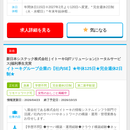
年間休日115日※2027年2月より120日へ変更。* 完全週休2日制
休日
休暇
（火・水曜日）* 年末年始休暇…
求人詳細を見る
気になる
新着
新日本システック株式会社 | イトーキG|ITソリューション|トータルサービ
ス|福利厚生充実
イトーキグループ企業の【社内SE】★年休125日★完全週休2日
制★
正社員
急募
学歴不問
完全週休2日制
第二新卒歓迎
リモートワーク可
女性のおしごと掲載中
情報更新日：2026/04/23
終了予定日：
2026/10/15
＼親会社である株式会社イトーキの情報システムインフラ部門で
活躍／社内のサーバーやネットワークの構築・運用・管理業務を
仕事内容
お任せします。
【学歴不問】◆サーバ構築・運用経験◆クラウド構築経験◆ネッ