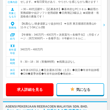
せします。★毎日変化があり、やりがいを感じながら働けます！
仕事内容
＜30～40代活躍中＞【応募条件】◆基本的なPCスキル ◆経理の
実務経験や会計ソフト使用経験 ◆日商簿記3級以上 ★経験者・有
対象と
資格者の募集です！
なる方
【転勤なし/表参道駅より徒歩8分】 ▼住所 東京都港区南青山6-
11-9 ビラSKビル2階
勤務地
【年俸制：340万円～400万円＋決算賞与＋各種手当】（月収イメ
ージ：28万3000円～＋各種手当）※年齢やスキルに…
給与
340万円～400万円
初年度
年収
勤務
9：30～18：30（実働8時間）★残業ほぼなし
時間
★年休120日以上◆完全週休2日制（土日）◆祝日◆年末年始休暇
休日
休暇
◆GW◆夏季休暇◆年末年始休暇◆有給休…
求人詳細を見る
気になる
AGENSI PEKERJAAN REERACOEN MALAYSIA SDN. BHD.