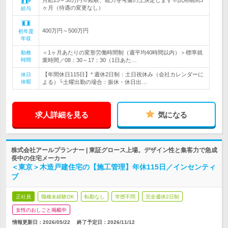
月給25～30万円※経験、能力を考慮の上決定します※試用期間3
ヶ月（待遇の変更なし）
給与
400万円～500万円
初年度
年収
＜1ヶ月あたりの変形労働時間制（週平均40時間以内）＞標準就
勤務
時間
業時間／08：30～17：30（1日あた…
【年間休日115日】* 週休2日制：土日祝休み（会社カレンダーに
休日
休暇
よる）└土曜出勤の場合：振休・休日出…
求人詳細を見る
気になる
株式会社アールプランナー | 東証グロース上場。デザイン性と集客力で急成
長中の住宅メーカー
＜東京＞木造戸建住宅の【施工管理】年休115日／インセンティ
ブ
正社員
職種未経験OK
転勤なし
学歴不問
完全週休2日制
女性のおしごと掲載中
情報更新日：2026/05/22
終了予定日：
2026/11/12