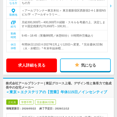
ちの方
なる方
＜アールプランナー東京本社＞ 東京都新宿区西新宿2-4-1 新宿NS
ビル7F ＜アールギャラリー…
勤務地
月給300,000円～400,000円※経験・スキルを考慮の上、決定しま
す※固定残業代(70,650円～100,91…
給与
勤務
9:45～18:45（実働8時間／休憩60分）※時間外労働あり
時間
年間休日115日※2027年2月より120日へ変更。* 完全週休2日制
休日
休暇
（火・水曜日）* 年末年始休暇…
求人詳細を見る
気になる
株式会社アールプランナー | 東証グロース上場。デザイン性と集客力で急成
長中の住宅メーカー
＜東京＞エクステリアの【営業】年休115日／インセンティブ
正社員
学歴不問
完全週休2日制
情報更新日：2026/05/22
終了予定日：
2026/11/12