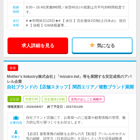
8:00～16:45(実働8時間／休憩45分)※残業は月平均30時間程度で
勤務
時間
す。
# ★年間休日125日★# 【 休日 】完全週休2日制(土日休み)、祝日
休日
休暇
# 【 休暇 】GW休暇夏季…
求人詳細を見る
気になる
新着
Mother’s Industry株式会社 | 「mizuiro ind」等を展開する安定成長のアパ
レル企業
自社ブランドの【店舗スタッフ】関西エリア／複数ブランド展開
正社員
学歴不問
完全週休2日制
女性のおしごと掲載中
情報更新日：2026/08/07
終了予定日：
2027/01/28
自社ブランド店舗にて、お客様へのご提案や顧客情報の管理、魅
力的な売り場づくりをお任せします。
仕事内容
【必須】接客業務の経験をお持ちの方【歓迎】アパレルやホテル
対象と
等の経験、語学力（日本語以外）を活かしたい方や店長経験者