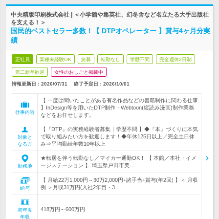
中央精版印刷株式会社 | ＜小学館や集英社、幻冬舎など名立たる大手出版社
を支える！＞
国民的ベストセラー多数！【 DTPオペレーター 】賞与4ヶ月分実
績
正社員
業種未経験OK
急募
転勤なし
学歴不問
完全週休2日制
第二新卒歓迎
女性のおしごと掲載中
情報更新日：2026/07/31
終了予定日：
2026/10/01
【 一度は聞いたことがある有名作品などの書籍制作に関わる仕事
】InDesign等を用いたDTP制作・Webtoon(縦読み漫画)制作業務
仕事内容
などをお任せします。
【『DTP』の実務経験者募集｜学歴不問 】◆『本』づくりに本気
で取り組みたい方を歓迎します！◆年休125日以上／完全土日休
対象と
み⇒平均勤続年数10年以上
なる方
★転居を伴う転勤なし／マイカー通勤OK！ 【 本館／本社・イメ
ージステーション 】 埼玉県戸田市美…
勤務地
【 月給22万1,000円～30万2,000円+諸手当+賞与(年2回) 】＜ 月収
例 ＞月収31万円(入社2年目・3…
給与
418万円～600万円
初年度
年収