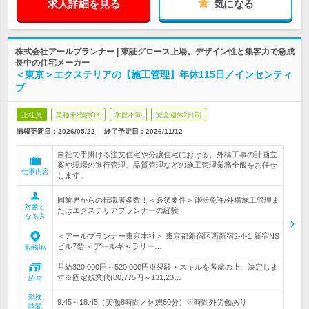
求人詳細を見る
気になる
株式会社アールプランナー | 東証グロース上場。デザイン性と集客力で急成
長中の住宅メーカー
＜東京＞エクステリアの【施工管理】年休115日／インセンティ
ブ
正社員
業種未経験OK
学歴不問
完全週休2日制
情報更新日：2026/05/22
終了予定日：
2026/11/12
自社で手掛ける注文住宅や分譲住宅における、外構工事の計画立
案や現場の進行管理、品質管理などの施工管理業務全般をお任せ
仕事内容
します。
同業界からの転職者多数！＜必須要件＞運転免許/外構施工管理ま
対象と
たはエクステリアプランナーの経験
なる方
＜アールプランナー東京本社＞ 東京都新宿区西新宿2-4-1 新宿NS
ビル7階 ＜アールギャラリー…
勤務地
月給320,000円～520,000円※経験・スキルを考慮の上、決定しま
す※固定残業代(80,775円～131,23…
給与
勤務
9:45～18:45（実働8時間／休憩60分）※時間外労働あり
時間