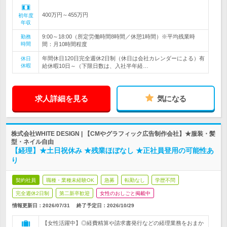
400万円～455万円
初年度
年収
9:00～18:00（所定労働時間8時間／休憩1時間）※平均残業時
勤務
時間
間：月10時間程度
年間休日120日完全週休2日制（休日は会社カレンダーによる）有
休日
休暇
給休暇10日～（下限日数は、入社半年経…
求人詳細を見る
気になる
株式会社WHITE DESIGN | 【CMやグラフィック広告制作会社】★服装・髪
型・ネイル自由
【経理】★土日祝休み ★残業ほぼなし ★正社員登用の可能性あ
り
契約社員
職種・業種未経験OK
急募
転勤なし
学歴不問
完全週休2日制
第二新卒歓迎
女性のおしごと掲載中
情報更新日：2026/07/31
終了予定日：
2026/10/29
【女性活躍中】◎経費精算や請求書発行などの経理業務をおまか