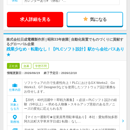
休暇
カレンダーあり# 《休暇》*…
求人詳細を見る
気になる
株式会社日成電機製作所 | 昭和33年創業│自動化装置でものづくりに貢献す
るグローバル企業
残業少なめ・転勤なし！【PLCソフト設計】駅から会社バスあり
★
正社員
急募
学歴不問
情報更新日：2026/06/19
終了予定日：
2026/12/10
ソフトウェアの力で生産性向上！PLCにおけるGX Works2、Gx
Works3、GT Designer3などを使用したソフトウェア設計業務を
仕事内容
お任せします。
【20代・40代活躍中！即戦力募集】＜必須＞PLCソフト設計の経
験（5年以上）＜求める人物像＞スキルアップ意欲のある方／ニ
対象と
ーズの変化に応えられる方
なる方
【マイカー通勤可★従業員専用駐車場あり】 本社：愛知県知多郡
阿久比町大字草木字日成1 転勤：なし…
勤務地