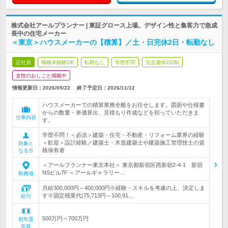
株式会社アールプランナー | 東証グロース上場。デザイン性と集客力で急成
長中の住宅メーカー
＜東京＞ハウスメーカーの【積算】／土・日完休2日・転勤なし
正社員
職種未経験OK
転勤なし
学歴不問
完全週休2日制
女性のおしごと掲載中
情報更新日：2026/05/22
終了予定日：
2026/11/12
ハウスメーカーでの積算業務全般をお任せします。図面や仕様書
からの数量・単価算出、見積もり作成などを担っていただきま
仕事内容
す。
学歴不問！＜必須＞建築・住宅・不動産・リフォーム業界の経験
＜歓迎＞設計経験／建築士・木造建築士や建築施工管理技士の資
対象と
格保有者
なる方
＜アールプランナー東京本社＞ 東京都新宿区西新宿2-4-1 新宿
NSビル7F ＜アールギャラリー…
勤務地
月給300,000円～400,000円※経験・スキルを考慮の上、決定しま
す※固定残業代(75,713円～100,91…
給与
500万円～700万円
初年度
年収