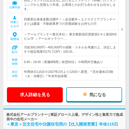
自社ブランドの注文住宅におけるエクステリア（外構）のプラン
ニングから見積もり作成、お客様とのお打ち合わせをお任せしま
仕事内容
す。
同業界出身者多数活躍中！＜必須要件＞エクステリアプランナー
対象と
または建築・不動産業界での営業経験をお持ちの方
なる方
＜アールプランナー東京本社＞ 東京都新宿区西新宿2-4-1 新宿NS
ビル7F ＜アールギャラリー…
勤務地
月給300,000円～400,000円※経験・スキルを考慮の上、決定しま
す※固定残業代(75,713円～100,91…
給与
勤務
9:45～18:45（実働8時間／休憩60分）※時間外労働あり
時間
年間休日115日※2027年2月より120日へ変更。* 完全週休2日制
休日
休暇
（火・水曜日）* 年末年始休暇…
求人詳細を見る
気になる
株式会社アールプランナー | 東証グロース上場。デザイン性と集客力で急成
長中の住宅メーカー
＜東京＞注文住宅や分譲住宅用の【仕入開発営業】年休115日