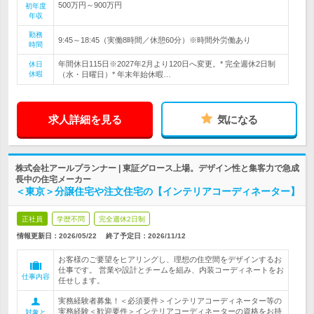
500万円～900万円
初年度
年収
勤務
9:45～18:45（実働8時間／休憩60分）※時間外労働あり
時間
年間休日115日※2027年2月より120日へ変更。* 完全週休2日制
休日
休暇
（水・日曜日）* 年末年始休暇…
求人詳細を見る
気になる
株式会社アールプランナー | 東証グロース上場。デザイン性と集客力で急成
長中の住宅メーカー
＜東京＞分譲住宅や注文住宅の【インテリアコーディネーター】
正社員
学歴不問
完全週休2日制
情報更新日：2026/05/22
終了予定日：
2026/11/12
お客様のご要望をヒアリングし、理想の住空間をデザインするお
仕事です。 営業や設計とチームを組み、内装コーディネートをお
仕事内容
任せします。
実務経験者募集！＜必須要件＞インテリアコーディネーター等の
実務経験＜歓迎要件＞インテリアコーディネーターの資格をお持
対象と