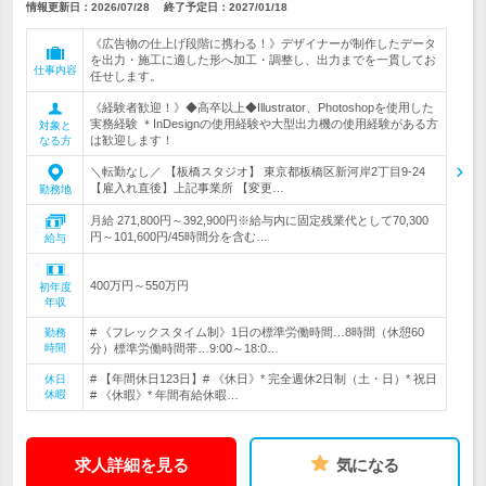
情報更新日：2026/07/28
終了予定日：
2027/01/18
《広告物の仕上げ段階に携わる！》デザイナーが制作したデータ
を出力・施工に適した形へ加工・調整し、出力までを一貫してお
仕事内容
任せします。
《経験者歓迎！》◆高卒以上◆Illustrator、Photoshopを使用した
実務経験 ＊InDesignの使用経験や大型出力機の使用経験がある方
対象と
は歓迎します！
なる方
＼転勤なし／ 【板橋スタジオ】 東京都板橋区新河岸2丁目9-24
【雇入れ直後】上記事業所 【変更…
勤務地
月給 271,800円～392,900円※給与内に固定残業代として70,300
円～101,600円/45時間分を含む…
給与
400万円～550万円
初年度
年収
# 《フレックスタイム制》1日の標準労働時間…8時間（休憩60
勤務
時間
分）標準労働時間帯…9:00～18:0…
# 【年間休日123日】# 《休日》* 完全週休2日制（土・日）* 祝日
休日
休暇
# 《休暇》* 年間有給休暇…
求人詳細を見る
気になる