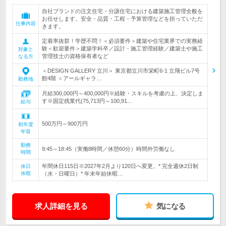
自社ブランドの注文住宅・分譲住宅における建築施工管理全般を
お任せします。安全・品質・工程・予算管理などを担っていただ
仕事内容
きます。
定着率抜群！学歴不問！＜必須要件＞建築や住宅業界での実務経
験＜歓迎要件＞建築学科卒／設計・施工管理経験／建築士や施工
対象と
管理技士の資格保有者など
なる方
＜DESIGN GALLERY 立川＞ 東京都立川市栄町6-1 立飛ビル7号
館4階 ＜アールギャラ…
勤務地
月給300,000円～400,000円※経験・スキルを考慮の上、決定しま
す※固定残業代(75,713円～100,91…
給与
500万円～900万円
初年度
年収
勤務
9:45～18:45（実働8時間／休憩60分）時間外労働なし
時間
年間休日115日※2027年2月より120日へ変更。* 完全週休2日制
休日
休暇
（水・日曜日）* 年末年始休暇…
求人詳細を見る
気になる