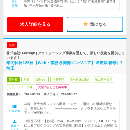
年間休日125日* 完全週休2日制（土日）* 祝日* 有給休暇* 夏季休
休日
休暇
暇* 年末年始休暇* 慶弔休…
求人詳細を見る
気になる
新着
株式会社D-design | アウトソーシング事業を通じて、新しい技術を提供して
います！
年間休日125日【Web・業務系開発エンジニア】※東京/神奈川/
埼玉
正社員
急募
転勤なし
学歴不問
完全週休2日制
第二新卒歓迎
リモートワーク可
女性のおしごと掲載中
情報更新日：2026/03/20
終了予定日：
2026/09/17
基幹・販売管理システム開発、ECサイト開発、AI 機械学習な
ど、案件は様々！ Javaやjavascript、クラウド環境などスキル
仕事内容
アップが可能です。
《学歴不問》【必須】Java、JavaScript、VB.NET、C#、PHP 等
によるプログラミングの実務経験【歓迎】システム設計の経験 な
対象と
ど
なる方