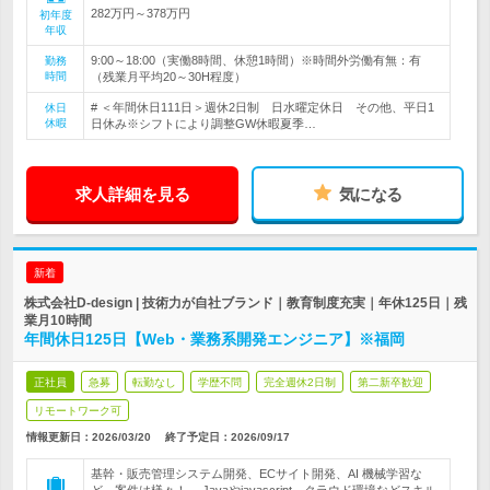
282万円～378万円
初年度
年収
9:00～18:00（実働8時間、休憩1時間）※時間外労働有無：有
勤務
時間
（残業月平均20～30H程度）
# ＜年間休日111日＞週休2日制 日水曜定休日 その他、平日1
休日
休暇
日休み※シフトにより調整GW休暇夏季…
求人詳細を見る
気になる
新着
株式会社D-design | 技術力が自社ブランド｜教育制度充実｜年休125日｜残
業月10時間
年間休日125日【Web・業務系開発エンジニア】※福岡
正社員
急募
転勤なし
学歴不問
完全週休2日制
第二新卒歓迎
リモートワーク可
情報更新日：2026/03/20
終了予定日：
2026/09/17
基幹・販売管理システム開発、ECサイト開発、AI 機械学習な