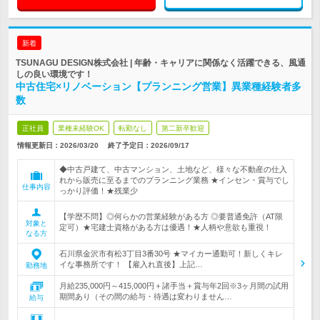
新着
TSUNAGU DESIGN株式会社 | 年齢・キャリアに関係なく活躍できる、風通
しの良い環境です！
中古住宅×リノベーション【プランニング営業】異業種経験者多
数
正社員
業種未経験OK
転勤なし
第二新卒歓迎
情報更新日：2026/03/20
終了予定日：
2026/09/17
◆中古戸建て、中古マンション、土地など、様々な不動産の仕入
れから販売に至るまでのプランニング業務 ★インセン・賞与でし
仕事内容
っかり評価！★残業少
【学歴不問】◎何らかの営業経験がある方 ◎要普通免許（AT限
対象と
定可）★宅建士資格がある方は優遇！★人柄や意欲も重視！
なる方
石川県金沢市有松3丁目3番30号 ★マイカー通勤可！新しくキレ
イな事務所です！ 【雇入れ直後】上記…
勤務地
月給235,000円～415,000円＋諸手当＋賞与年2回※3ヶ月間の試用
期間あり（その間の給与・待遇は変わりません…
給与