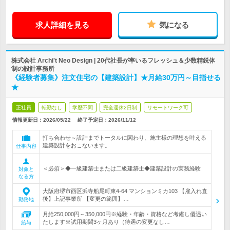
求人詳細を見る
気になる
株式会社 Archi't Neo Design | 20代社長が率いるフレッシュ＆少数精鋭体
制の設計事務所
《経験者募集》注文住宅の【建築設計】★月給30万円～目指せる
★
正社員
転勤なし
学歴不問
完全週休2日制
リモートワーク可
情報更新日：2026/05/22
終了予定日：
2026/11/12
打ち合わせ～設計までトータルに関わり、施主様の理想を叶える
建築設計をおこないます。
仕事内容
＜必須＞◆一級建築士または二級建築士◆建築設計の実務経験
対象と
なる方
大阪府堺市西区浜寺船尾町東4-64 マンションミカ103 【雇入れ直
後】上記事業所 【変更の範囲】…
勤務地
月給250,000円～350,000円※経験・年齢・資格など考慮し優遇い
たします※試用期間3ヶ月あり（待遇の変更なし…
給与