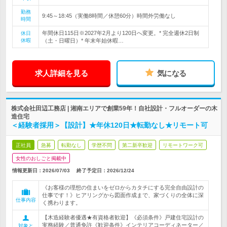
勤務
9:45～18:45（実働8時間／休憩60分）時間外労働なし
時間
年間休日115日※2027年2月より120日へ変更。* 完全週休2日制
休日
休暇
（土・日曜日）* 年末年始休暇…
求人詳細を見る
気になる
株式会社田辺工務店 | 湘南エリアで創業59年！自社設計・フルオーダーの木
造住宅
＜経験者採用＞【設計】★年休120日★転勤なし★リモート可
正社員
急募
転勤なし
学歴不問
第二新卒歓迎
リモートワーク可
女性のおしごと掲載中
情報更新日：2026/07/03
終了予定日：
2026/12/24
《お客様の理想の住まいをゼロからカタチにする完全自由設計の
仕事です！》ヒアリングから図面作成まで、家づくりの全体に深
仕事内容
く携わります。
【木造経験者優遇★有資格者歓迎】《必須条件》戸建住宅設計の
実務経験／普通免許《歓迎条件》インテリアコーディネーター／
対象と