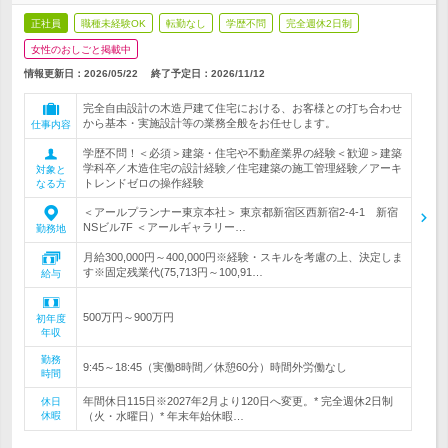
正社員
職種未経験OK
転勤なし
学歴不問
完全週休2日制
女性のおしごと掲載中
情報更新日：2026/05/22
終了予定日：
2026/11/12
完全自由設計の木造戸建て住宅における、お客様との打ち合わせ
から基本・実施設計等の業務全般をお任せします。
仕事内容
学歴不問！＜必須＞建築・住宅や不動産業界の経験＜歓迎＞建築
学科卒／木造住宅の設計経験／住宅建築の施工管理経験／アーキ
対象と
トレンドゼロの操作経験
なる方
＜アールプランナー東京本社＞ 東京都新宿区西新宿2-4-1 新宿
NSビル7F ＜アールギャラリー…
勤務地
月給300,000円～400,000円※経験・スキルを考慮の上、決定しま
す※固定残業代(75,713円～100,91…
給与
500万円～900万円
初年度
年収
勤務
9:45～18:45（実働8時間／休憩60分）時間外労働なし
時間
年間休日115日※2027年2月より120日へ変更。* 完全週休2日制
休日
休暇
（火・水曜日）* 年末年始休暇…