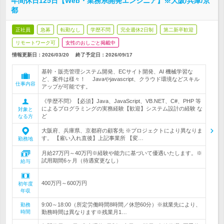
年間休日125日【Web・業務系開発エンジニア】※大阪/兵庫/京
都
正社員
急募
転勤なし
学歴不問
完全週休2日制
第二新卒歓迎
リモートワーク可
女性のおしごと掲載中
情報更新日：2026/03/20
終了予定日：
2026/09/17
基幹・販売管理システム開発、ECサイト開発、AI 機械学習な
ど、案件は様々！ Javaやjavascript、クラウド環境などスキル
仕事内容
アップが可能です。
《学歴不問》【必須】Java、JavaScript、VB.NET、C#、PHP 等
によるプログラミングの実務経験【歓迎】システム設計の経験 な
対象と
ど
なる方
大阪府、兵庫県、京都府の顧客先 ※プロジェクトにより異なりま
す。 【雇い入れ直後】上記事業所 【変…
勤務地
月給27万円～40万円※経験や能力に基づいて優遇いたします。※
試用期間6ヶ月（待遇変更なし）
給与
400万円～600万円
初年度
年収
9:00～18:00（所定労働時間8時間／休憩60分）※就業先により、
勤務
時間
勤務時間は異なります※残業月1…