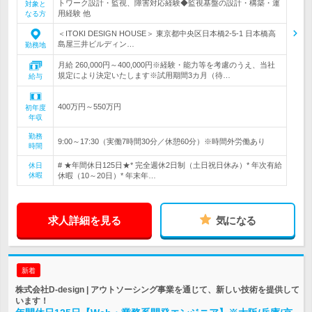
トワーク設計・監視、障害対応経験◆監視基盤の設計・構築・運
対象と
用経験 他
なる方
＜ITOKI DESIGN HOUSE＞ 東京都中央区日本橋2-5-1 日本橋高
島屋三井ビルディン…
勤務地
月給 260,000円～400,000円※経験・能力等を考慮のうえ、当社
規定により決定いたします※試用期間3カ月（待…
給与
400万円～550万円
初年度
年収
勤務
9:00～17:30（実働7時間30分／休憩60分）※時間外労働あり
時間
# ★年間休日125日★* 完全週休2日制（土日祝日休み）* 年次有給
休日
休暇
休暇（10～20日）* 年末年…
求人詳細を見る
気になる
新着
株式会社D-design | アウトソーシング事業を通じて、新しい技術を提供して
います！