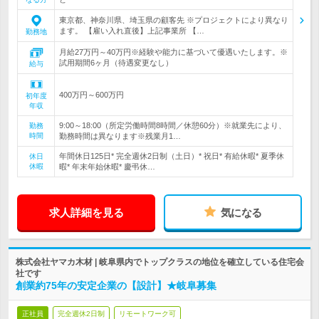
東京都、神奈川県、埼玉県の顧客先 ※プロジェクトにより異なり
ます。 【雇い入れ直後】上記事業所 【…
勤務地
月給27万円～40万円※経験や能力に基づいて優遇いたします。※
試用期間6ヶ月（待遇変更なし）
給与
400万円～600万円
初年度
年収
9:00～18:00（所定労働時間8時間／休憩60分）※就業先により、
勤務
時間
勤務時間は異なります※残業月1…
年間休日125日* 完全週休2日制（土日）* 祝日* 有給休暇* 夏季休
休日
休暇
暇* 年末年始休暇* 慶弔休…
求人詳細を見る
気になる
株式会社ヤマカ木材 | 岐阜県内でトップクラスの地位を確立している住宅会
社です
創業約75年の安定企業の【設計】★岐阜募集
正社員
完全週休2日制
リモートワーク可