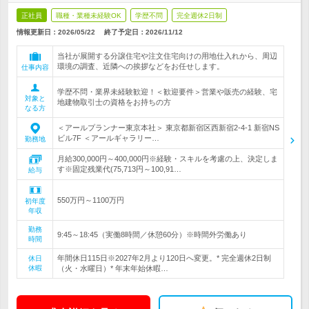
正社員
職種・業種未経験OK
学歴不問
完全週休2日制
情報更新日：2026/05/22
終了予定日：
2026/11/12
当社が展開する分譲住宅や注文住宅向けの用地仕入れから、周辺
環境の調査、近隣への挨拶などをお任せします。
仕事内容
学歴不問・業界未経験歓迎！＜歓迎要件＞営業や販売の経験、宅
対象と
地建物取引士の資格をお持ちの方
なる方
＜アールプランナー東京本社＞ 東京都新宿区西新宿2-4-1 新宿NS
ビル7F ＜アールギャラリー…
勤務地
月給300,000円～400,000円※経験・スキルを考慮の上、決定しま
す※固定残業代(75,713円～100,91…
給与
550万円～1100万円
初年度
年収
勤務
9:45～18:45（実働8時間／休憩60分）※時間外労働あり
時間
年間休日115日※2027年2月より120日へ変更。* 完全週休2日制
休日
休暇
（火・水曜日）* 年末年始休暇…