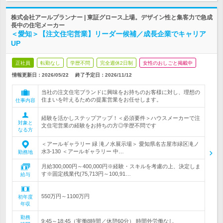
株式会社アールプランナー | 東証グロース上場。デザイン性と集客力で急成
長中の住宅メーカー
＜愛知＞【注文住宅営業】リーダー候補／成長企業でキャリア
UP
正社員
転勤なし
学歴不問
完全週休2日制
女性のおしごと掲載中
情報更新日：2026/05/22
終了予定日：
2026/11/12
当社の注文住宅ブランドに興味をお持ちのお客様に対し、理想の
住まいを叶えるための提案営業をお任せします。
仕事内容
経験を活かしステップアップ！＜必須要件＞ハウスメーカーで注
対象と
文住宅営業の経験をお持ちの方◎学歴不問です
なる方
＜アールギャラリー 緑 滝ノ水展示場＞ 愛知県名古屋市緑区滝ノ
水3-130 ＜アールギャラリー 中…
勤務地
月給300,000円～400,000円※経験・スキルを考慮の上、決定しま
す※固定残業代(75,713円～100,91…
給与
550万円～1100万円
初年度
年収
勤務
9:45～18:45（実働8時間／休憩60分） 時間外労働なし