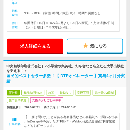
年収
勤務
9:45～18:45（実働8時間／休憩60分）時間外労働なし
時間
年間休日115日※2027年2月より120日へ変更。* 完全週休2日制
休日
休暇
（水・日曜日）* 年末年始休暇…
求人詳細を見る
気になる
中央精版印刷株式会社 | ＜小学館や集英社、幻冬舎など名立たる大手出版社
を支える！＞
国民的ベストセラー多数！【 DTPオペレーター 】賞与4ヶ月分実
績
正社員
業種未経験OK
急募
転勤なし
学歴不問
完全週休2日制
第二新卒歓迎
女性のおしごと掲載中
情報更新日：2026/07/31
終了予定日：
2026/10/01
【 一度は聞いたことがある有名作品などの書籍制作に関わる仕事
】InDesign等を用いたDTP制作・Webtoon(縦読み漫画)制作業務
仕事内容
などをお任せします。