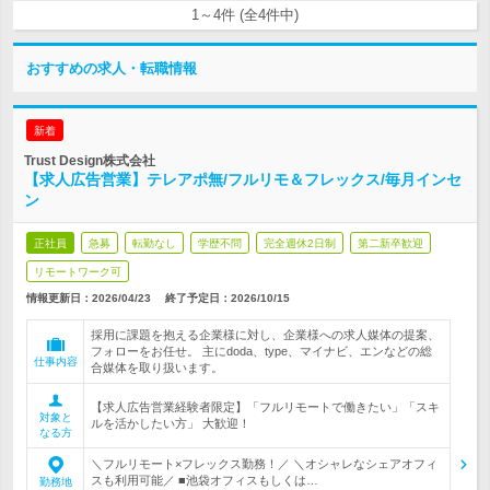
1～4件 (全4件中)
おすすめの求人・転職情報
新着
Trust Design株式会社
【求人広告営業】テレアポ無/フルリモ＆フレックス/毎月インセ
ン
正社員
急募
転勤なし
学歴不問
完全週休2日制
第二新卒歓迎
リモートワーク可
情報更新日：2026/04/23
終了予定日：
2026/10/15
採用に課題を抱える企業様に対し、企業様への求人媒体の提案、
フォローをお任せ。 主にdoda、type、マイナビ、エンなどの総
仕事内容
合媒体を取り扱います。
【求人広告営業経験者限定】「フルリモートで働きたい」「スキ
対象と
ルを活かしたい方」 大歓迎！
なる方
＼フルリモート×フレックス勤務！／ ＼オシャレなシェアオフィ
スも利用可能／ ■池袋オフィスもしくは…
勤務地