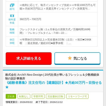
≪粗利に応じて、毎月インセンティブ支給≫≪年収1000万円も可
能≫月給30万円以上＋高還元率インセンティブ＋決算賞与…
給与
360万円～700万円
初年度
年収
フレックスタイム制（1ヵ月単位の清算方式／労働時間160時
勤務
時間
間）・フレキシブルタイム：7:00～22:…
≪年間休日125日以上≫完全週休2日制（土日）＋祝日■GW休
休日
休暇
暇 ：過去実績／連続10日■夏季休暇 ：…
求人詳細を見る
気になる
株式会社 Archi't Neo Design | 20代社長が率いるフレッシュ＆少数精鋭体
制の設計事務所
《経験者募集》注文住宅の【建築設計】★月給30万円～目指せる
★
正社員
転勤なし
学歴不問
完全週休2日制
リモートワーク可
情報更新日：2026/05/22
終了予定日：
2026/11/12