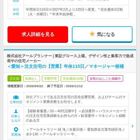
時間
年間休日115日※2027年2月より120日へ変更。* 完全週休2日制
休日
休暇
（火・水曜日）* 年末年始休暇…
求人詳細を見る
気になる
株式会社アールプランナー | 東証グロース上場。デザイン性と集客力で急成
長中の住宅メーカー
＜愛知＞注文住宅の【営業】年休115日／マネージャー候補
正社員
転勤なし
学歴不問
完全週休2日制
女性のおしごと掲載中
情報更新日：2026/05/22
終了予定日：
2026/11/12
自社ブランドである注文住宅の完全反響営業、およびチームのマ
ネジメント業務全般をお任せします。
仕事内容
【経験者優遇／20～40代活躍中】＜必須要件＞ハウスメーカーで
の注文住宅営業経験をお持ちの方＜歓迎要件＞マネジメント経験
対象と
のある方
なる方
＜アールギャラリー 緑 滝ノ水展示場＞ 愛知県名古屋市緑区滝ノ
水3-130 ＜アールギャラリー 中…
勤務地