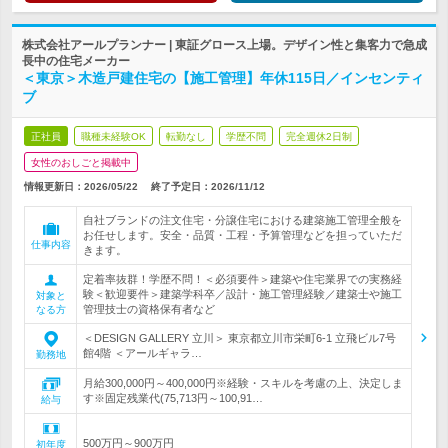
株式会社アールプランナー | 東証グロース上場。デザイン性と集客力で急成
長中の住宅メーカー
＜東京＞木造戸建住宅の【施工管理】年休115日／インセンティ
ブ
正社員
職種未経験OK
転勤なし
学歴不問
完全週休2日制
女性のおしごと掲載中
情報更新日：2026/05/22
終了予定日：
2026/11/12
自社ブランドの注文住宅・分譲住宅における建築施工管理全般を
お任せします。安全・品質・工程・予算管理などを担っていただ
仕事内容
きます。
定着率抜群！学歴不問！＜必須要件＞建築や住宅業界での実務経
験＜歓迎要件＞建築学科卒／設計・施工管理経験／建築士や施工
対象と
管理技士の資格保有者など
なる方
＜DESIGN GALLERY 立川＞ 東京都立川市栄町6-1 立飛ビル7号
館4階 ＜アールギャラ…
勤務地
月給300,000円～400,000円※経験・スキルを考慮の上、決定しま
す※固定残業代(75,713円～100,91…
給与
500万円～900万円
初年度