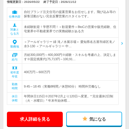
情報更新日：2026/05/22
終了予定日：
2026/11/12
自社ブランド注文住宅の提案営業をお任せします。飛び込み等の
探客活動がない完全反響営業のスタイルです。
仕事内容
未経験歓迎！学歴不問！＜歓迎要件＞BtoCの営業や販売経験、住
対象と
宅業界や不動産業界での実務経験がある方
なる方
＜アールギャラリー 緑 滝ノ水展示場＞ 愛知県名古屋市緑区滝ノ
水3-130 ＜アールギャラリー 中…
勤務地
月給300,000円～400,000円※経験・スキルを考慮の上、決定しま
す※固定残業代(75,713円～100,91…
給与
400万円～600万円
初年度
年収
勤務
9:45～18:45（実働8時間／休憩60分） 時間外労働なし
時間
年間休日115日※2027年2月より120日へ変更。* 完全週休2日制
休日
休暇
（火・水曜日）* 年末年始休暇…
求人詳細を見る
気になる