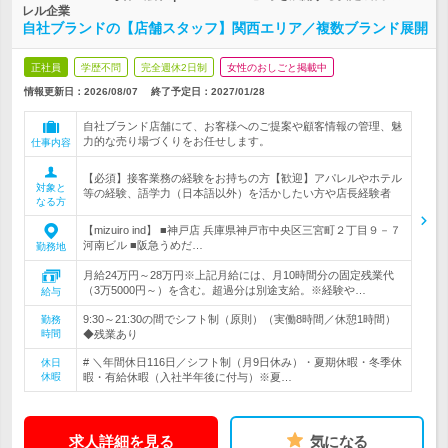
レル企業
自社ブランドの【店舗スタッフ】関西エリア／複数ブランド展開
正社員
学歴不問
完全週休2日制
女性のおしごと掲載中
情報更新日：2026/08/07
終了予定日：
2027/01/28
自社ブランド店舗にて、お客様へのご提案や顧客情報の管理、魅
力的な売り場づくりをお任せします。
仕事内容
【必須】接客業務の経験をお持ちの方【歓迎】アパレルやホテル
対象と
等の経験、語学力（日本語以外）を活かしたい方や店長経験者
なる方
【mizuiro ind】 ■神戸店 兵庫県神戸市中央区三宮町２丁目９－７
河南ビル ■阪急うめだ…
勤務地
月給24万円～28万円※上記月給には、月10時間分の固定残業代
（3万5000円～）を含む。超過分は別途支給。※経験や…
給与
9:30～21:30の間でシフト制（原則）（実働8時間／休憩1時間）
勤務
時間
◆残業あり
# ＼年間休日116日／シフト制（月9日休み）・夏期休暇・冬季休
休日
休暇
暇・有給休暇（入社半年後に付与）※夏…
求人詳細を見る
気になる