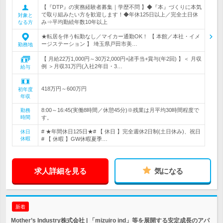
【『DTP』の実務経験者募集｜学歴不問 】◆『本』づくりに本気
で取り組みたい方を歓迎します！◆年休125日以上／完全土日休
対象と
み⇒平均勤続年数10年以上
なる方
★転居を伴う転勤なし／マイカー通勤OK！ 【 本館／本社・イメ
ージステーション 】 埼玉県戸田市美…
勤務地
【 月給22万1,000円～30万2,000円+諸手当+賞与(年2回) 】＜ 月収
例 ＞月収31万円(入社2年目・3…
給与
418万円～600万円
初年度
年収
8:00～16:45(実働8時間／休憩45分)※残業は月平均30時間程度で
勤務
時間
す。
# ★年間休日125日★# 【 休日 】完全週休2日制(土日休み)、祝日
休日
休暇
# 【 休暇 】GW休暇夏季…
求人詳細を見る
気になる
新着
Mother’s Industry株式会社 | 「mizuiro ind」等を展開する安定成長のアパ