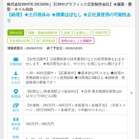
株式会社WHITE DESIGN | 【CMやグラフィック広告制作会社】★服装・髪
型・ネイル自由
【経理】★土日祝休み ★残業ほぼなし ★正社員登用の可能性あ
り
契約社員
職種・業種未経験OK
急募
転勤なし
学歴不問
完全週休2日制
第二新卒歓迎
女性のおしごと掲載中
情報更新日：2026/07/31
終了予定日：
2026/10/29
【女性活躍中】◎経費精算や請求書発行などの経理業務をおまか
せします。★毎日変化があり、やりがいを感じながら働けます！
仕事内容
＜30～40代活躍中＞【応募条件】◆基本的なPCスキル ◆経理の
実務経験や会計ソフト使用経験 ◆日商簿記3級以上 ★経験者・有
対象と
資格者の募集です！
なる方
【転勤なし/表参道駅より徒歩8分】 ▼住所 東京都港区南青山6-
11-9 ビラSKビル2階
勤務地
【年俸制：340万円～400万円＋決算賞与＋各種手当】（月収イメ
ージ：28万3000円～＋各種手当）※年齢やスキルに…
給与
340万円～400万円
初年度
年収
勤務