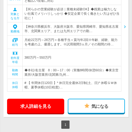
ど幅広い現場に対応
【何らかの営業経験が必須｜業種未経験OK】◆残業は極力しな
い社風でメリハリしっかり ◆安定企業で長く働きたい方はぜひ当
対象と
社に！
なる方
【神奈川県横浜市、大阪府大阪市、愛知県岡崎市、愛知県名古屋
市、北関東エリア、または九州エリアでの勤…
勤務地
月給22万円～28万円＋各種手当＋賞与年2回※年齢、経験、能力
を考慮の上、優遇します。※試用期間3ヵ月／その期間の待…
給与
380万円～550万円
初年度
年収
◆本社/名古屋 8：00～17：00（実働8時間/休憩60分）◆東京営
勤務
時間
業所/大阪営業所/北関東/九州…
# 【 年間休日120日 】* 休日完全週休2日制(土、日)* 休暇ＧＷ休
休日
休暇
暇、夏季休暇(10日程度)…
求人詳細を見る
気になる
1