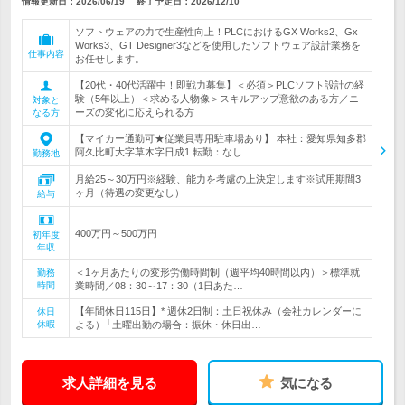
情報更新日：2026/06/19
終了予定日：
2026/12/10
ソフトウェアの力で生産性向上！PLCにおけるGX Works2、Gx
Works3、GT Designer3などを使用したソフトウェア設計業務を
仕事内容
お任せします。
【20代・40代活躍中！即戦力募集】＜必須＞PLCソフト設計の経
験（5年以上）＜求める人物像＞スキルアップ意欲のある方／ニ
対象と
ーズの変化に応えられる方
なる方
【マイカー通勤可★従業員専用駐車場あり】 本社：愛知県知多郡
阿久比町大字草木字日成1 転勤：なし…
勤務地
月給25～30万円※経験、能力を考慮の上決定します※試用期間3
ヶ月（待遇の変更なし）
給与
400万円～500万円
初年度
年収
＜1ヶ月あたりの変形労働時間制（週平均40時間以内）＞標準就
勤務
時間
業時間／08：30～17：30（1日あた…
【年間休日115日】* 週休2日制：土日祝休み（会社カレンダーに
休日
休暇
よる）└土曜出勤の場合：振休・休日出…
求人詳細を見る
気になる