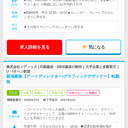
■月給：RM9,000 ～ 11,000 ※経験値やスキルに応じて変動■ボー
ナス：あり ※業績に応じる(平均約１か月…
給与
■勤務時間：平日 10:00～19:00 ■カレンダー：マレーシアのカレ
勤務
時間
ンダーに準ずる
休日
★土日祝※マレーシアカレンダーに準ずる
休暇
求人詳細を見る
気になる
株式会社メディック | 印刷媒体・WEB媒体の制作｜大手企業と多数取引｜
U・Iターン歓迎
新潟募集【アートディレクター/グラフィックデザイナー】転勤
無
正社員
急募
転勤なし
学歴不問
女性のおしごと掲載中
情報更新日：2026/07/31
終了予定日：
2027/01/21
＼ワークライフバランス抜群♪／アートディレクター・グラフィ
ックデザイナーとして、企業のWEBサイト・パンフレット・POP
仕事内容
などを手掛けていただきます
学歴不問・スキルを活かせる！《必須》◆普通自動車運転免許