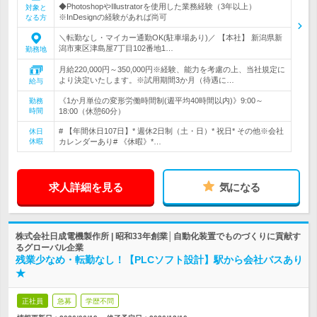
◆PhotoshopやIllustratorを使用した業務経験（3年以上）
対象と
※InDesignの経験があれば尚可
なる方
＼転勤なし・マイカー通勤OK(駐車場あり)／ 【本社】 新潟県新
潟市東区津島屋7丁目102番地1…
勤務地
月給220,000円～350,000円※経験、能力を考慮の上、当社規定に
より決定いたします。※試用期間3か月（待遇に…
給与
《1か月単位の変形労働時間制(週平均40時間以内)》9:00～
勤務
時間
18:00（休憩60分）
# 【年間休日107日】* 週休2日制（土・日）* 祝日* その他※会社
休日
休暇
カレンダーあり# 《休暇》*…
求人詳細を見る
気になる
株式会社日成電機製作所 | 昭和33年創業│自動化装置でものづくりに貢献す
るグローバル企業
残業少なめ・転勤なし！【PLCソフト設計】駅から会社バスあり
★
正社員
急募
学歴不問