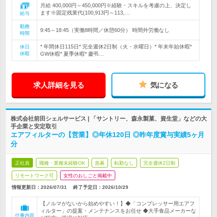
月給 400,000円～450,000円※経験・スキルを考慮の上、決定し
ます※固定残業代(100,913円～113,…
給与
勤務
9:45～18:45（実働8時間／休憩60分） 時間外労働なし
時間
* 年間休日115日* 完全週休2日制（火・水曜日）* 年末年始休暇*
休日
休暇
GW休暇* 夏季休暇* 慶弔…
求人詳細を見る
気になる
株式会社前田シェルサービス | 「サントリー、森永製菓、資生堂」などの大
手企業と安定取引
エアフィルターの【営業】◎年休120日 ◎昨年度賞与実績5ヶ月
分
正社員
職種・業種未経験OK
急募
転勤なし
完全週休2日制
リモートワーク可
女性のおしごと掲載中
情報更新日：2026/07/31
終了予定日：
2026/10/29
【ノルマがないから始めやすい！】◆「コンプレッサー用エアフ
ィルター」の提案・メンテナンスをお任せ ◆大手食品メーカーな
仕事内容