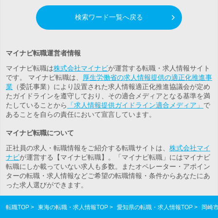
検索ワード一覧へ戻る
マイナビ転職運営者情報
マイナビ転職は
株式会社マイナビ
が運営する転職・求人情報サイト
です。 マイナビ転職は、
厚生労働省の求人情報提供の適正化推進事
業
（委託事業）により設置された求人情報適正化推進協議会が定め
たガイドラインを遵守しており、その適合メディアとなる基準を満
たしていることから
「求人情報提供ガイドライン適合メディア」
で
あることを自らの責任において宣言しています。
マイナビ転職について
正社員の求人・転職情報をご紹介する転職サイトは、
株式会社マイ
ナビ
が運営する【マイナビ転職】。「マイナビ転職」にはマイナビ
転職にしか載っていない求人も多数。また
オペレーター・アポイン
ター
の転職・求人情報などご希望の転職情報・条件からあなたにあ
った求人選びができます。
転職TOP
東海の転職・求人情報TOP
愛知県の転職・求人情報TOP
岡崎