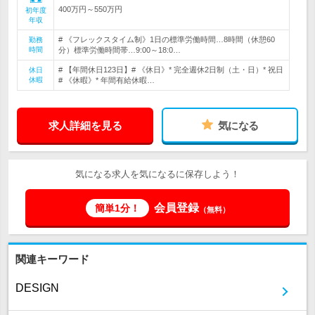
400万円～550万円
初年度
年収
# 《フレックスタイム制》1日の標準労働時間…8時間（休憩60
勤務
時間
分）標準労働時間帯…9:00～18:0…
# 【年間休日123日】# 《休日》* 完全週休2日制（土・日）* 祝日
休日
休暇
# 《休暇》* 年間有給休暇…
求人詳細を見る
気になる
気になる求人を気になるに保存しよう！
会員登録
簡単1分！
（無料）
関連キーワード
DESIGN