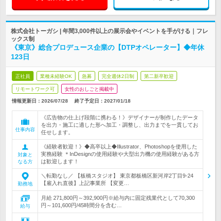
株式会社トーガシ | 年間3,000件以上の展示会やイベントを手がける｜フレ
ックス制
《東京》総合プロデュース企業の【DTPオペレーター】◆年休
123日
正社員
業種未経験OK
急募
完全週休2日制
第二新卒歓迎
リモートワーク可
女性のおしごと掲載中
情報更新日：2026/07/28
終了予定日：
2027/01/18
《広告物の仕上げ段階に携わる！》デザイナーが制作したデータ
を出力・施工に適した形へ加工・調整し、出力までを一貫してお
仕事内容
任せします。
《経験者歓迎！》◆高卒以上◆Illustrator、Photoshopを使用した
実務経験 ＊InDesignの使用経験や大型出力機の使用経験がある方
対象と
は歓迎します！
なる方
＼転勤なし／ 【板橋スタジオ】 東京都板橋区新河岸2丁目9-24
【雇入れ直後】上記事業所 【変更…
勤務地
月給 271,800円～392,900円※給与内に固定残業代として70,300
円～101,600円/45時間分を含む…
給与