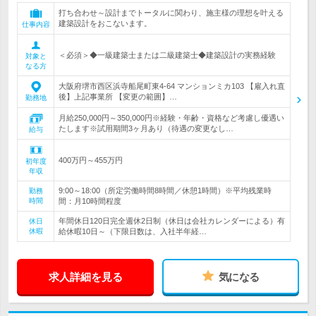
打ち合わせ～設計までトータルに関わり、施主様の理想を叶える
建築設計をおこないます。
仕事内容
＜必須＞◆一級建築士または二級建築士◆建築設計の実務経験
対象と
なる方
大阪府堺市西区浜寺船尾町東4-64 マンションミカ103 【雇入れ直
後】上記事業所 【変更の範囲】…
勤務地
月給250,000円～350,000円※経験・年齢・資格など考慮し優遇い
たします※試用期間3ヶ月あり（待遇の変更なし…
給与
400万円～455万円
初年度
年収
9:00～18:00（所定労働時間8時間／休憩1時間）※平均残業時
勤務
時間
間：月10時間程度
年間休日120日完全週休2日制（休日は会社カレンダーによる）有
休日
休暇
給休暇10日～（下限日数は、入社半年経…
求人詳細を見る
気になる