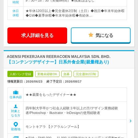
9：30～18：30（実働8時間）★残業ほぼなし
時間
★年休120日以上◆完全週休2日制（土日）◆祝日◆年末年始休暇
休日
休暇
◆GW◆夏季休暇◆年末年始休暇◆有給休…
求人詳細を見る
気になる
AGENSI PEKERJAAN REERACOEN MALAYSIA SDN. BHD.
【コンテンツデザイナー】日系外食企業(裁量権あり)
人材バンク登録
業種未経験OK
急募
完全週休2日制
情報更新日：2026/06/23
終了予定日：
2026/08/17
★★裁量をもったデザイナー★★
仕事内容
四年制大学卒かつ社会人経験３年以上の方/デザイン業務経験
対象と
者/Photoshop・Illustrator・InDesignの使用経験者
なる方
モントキアラ 【クアラルンプール】
勤務地