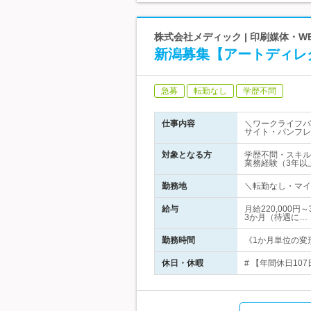
株式会社メディック | 印刷媒体・
新潟募集【アートディレ
急募
転勤なし
学歴不問
仕事内容
＼ワークライフバ
サイト・パンフレ
対象となる方
学歴不問・スキルを活
業務経験（3年以上
勤務地
＼転勤なし・マイカ
給与
月給220,000
3か月（待遇に…
勤務時間
《1か月単位の変形
休日・休暇
# 【年間休日10