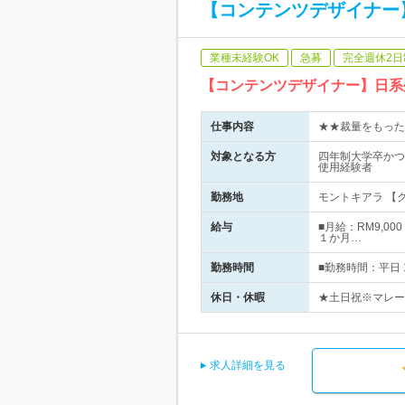
【コンテンツデザイナー
業種未経験OK
急募
完全週休2日
【コンテンツデザイナー】日系
仕事内容
★★裁量をもった
対象となる方
四年制大学卒かつ社会
使用経験者
勤務地
モントキアラ 【
給与
■月給：RM9,0
１か月…
勤務時間
■勤務時間：平日 
休日・休暇
★土日祝※マレー
求人詳細を見る