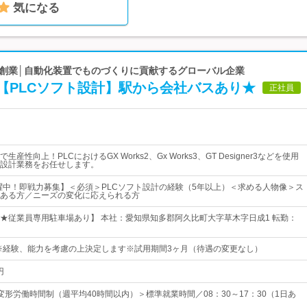
気になる
3年創業│自動化装置でものづくりに貢献するグローバル企業
【PLCソフト設計】駅から会社バスあり★
正社員
産性向上！PLCにおけるGX Works2、Gx Works3、GT Designer3などを使用
設計業務をお任せします。
活躍中！即戦力募集】＜必須＞PLCソフト設計の経験（5年以上）＜求める人物像＞ス
ある方／ニーズの変化に応えられる方
★従業員専用駐車場あり】 本社：愛知県知多郡阿久比町大字草木字日成1 転勤：
円※経験、能力を考慮の上決定します※試用期間3ヶ月（待遇の変更なし）
円
変形労働時間制（週平均40時間以内）＞標準就業時間／08：30～17：30（1日あ