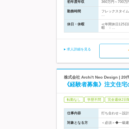
初年度年収
360万円～700万
勤務時間
フレックスタイム
…
休日・休暇
≪年間休日125
暇 ：…
求人詳細を見る
株式会社 Archi't Neo Desi
《経験者募集》注文住宅
転勤なし
学歴不問
完全週休2日
仕事内容
打ち合わせ～設計
対象となる方
＜必須＞◆一級建