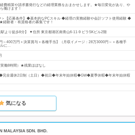
経費精算や請求書発行などの経理業務をおまかせします。★毎日変化があり、や
ら働けます！
躍中＞【応募条件】◆基本的なPCスキル ◆経理の実務経験や会計ソフト使用経験 ◆
 ★経験者・有資格者の募集です！
駅より徒歩8分】 ▼住所 東京都港区南青山6-11-9 ビラSKビル2階
万円～400万円＋決算賞与＋各種手当】（月収イメージ：28万3000円～＋各種手
ルに…
円
0（実働8時間）★残業ほぼなし
上◆完全週休2日制（土日）◆祝日◆年末年始休暇◆GW◆夏季休暇◆年末年始休暇
気になる
 MALAYSIA SDN. BHD.