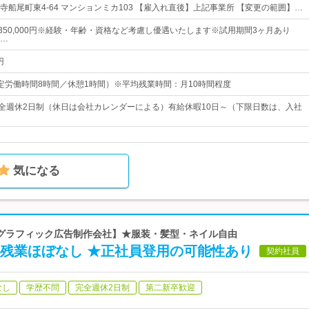
寺船尾町東4-64 マンションミカ103 【雇入れ直後】上記事業所 【変更の範囲】…
円～350,000円※経験・年齢・資格など考慮し優遇いたします※試用期間3ヶ月あり
…
円
0（所定労働時間8時間／休憩1時間）※平均残業時間：月10時間程度
完全週休2日制（休日は会社カレンダーによる）有給休暇10日～（下限日数は、入社
気になる
【CMやグラフィック広告制作会社】★服装・髪型・ネイル自由
★残業ほぼなし ★正社員登用の可能性あり
契約社員
なし
学歴不問
完全週休2日制
第二新卒歓迎