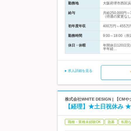
勤務地
大阪府堺市西区浜
給与
月給250,000
（待遇の変更なし
初年度年収
400万円～455万
勤務時間
9:00～18:0
休日・休暇
年間休日120日
半年経…
求人詳細を見る
株式会社WHITE DESIGN | 
【経理】★土日祝休み 
職種・業種未経験OK
急募
転勤