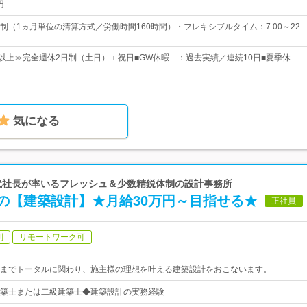
円
制（1ヵ月単位の清算方式／労働時間160時間）・フレキシブルタイム：7:00～22:
日以上≫完全週休2日制（土日）＋祝日■GW休暇 ：過去実績／連続10日■夏季休
気になる
gn | 20代社長が率いるフレッシュ＆少数精鋭体制の設計事務所
の【建築設計】★月給30万円～目指せる★
正社員
制
リモートワーク可
までトータルに関わり、施主様の理想を叶える建築設計をおこないます。
築士または二級建築士◆建築設計の実務経験