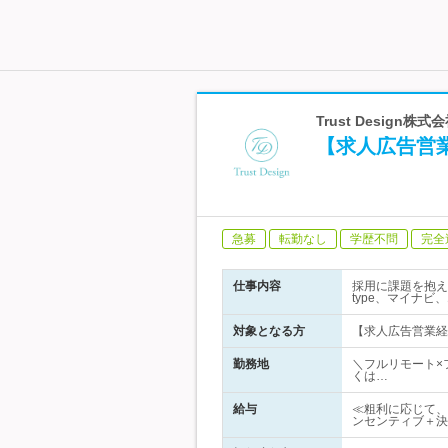
Trust Design株式
【求人広告営
急募
転勤なし
学歴不問
完全
仕事内容
採用に課題を抱え
type、マイナ
対象となる方
【求人広告営業経
勤務地
＼フルリモート×
くは…
給与
≪粗利に応じて、
ンセンティブ＋決