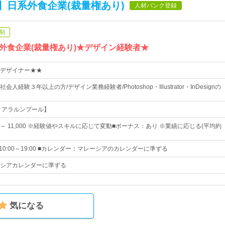
】日系外食企業(裁量権あり)
人材バンク登録
制
外食企業(裁量権あり)★デザイン経験者★
デザイナー★★
人経験３年以上の方/デザイン業務経験者/Photoshop・Illustrator・InDesignの
クアラルンプール】
00 ～ 11,000 ※経験値やスキルに応じて変動■ボーナス：あり ※業績に応じる(平均約
10:00～19:00 ■カレンダー：マレーシアのカレンダーに準ずる
シアカレンダーに準ずる
気になる