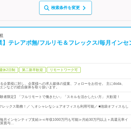
検索条件を変更
会社
業】テレアポ無/フルリモ＆フレックス/毎月インセ
週休2日制
第二新卒歓迎
リモートワーク可
る企業様に対し、企業様への求人媒体の提案、フォローをお任せ。 主にdoda、
ビ、エンなどの総合媒体を取り扱います。
験者限定】「フルリモートで働きたい」「スキルを活かしたい方」 大歓迎！
フレックス勤務！／ ＼オシャレなシェアオフィスも利用可能／ ■池袋オフィスもし
毎月インセンティブ支給≫≪年収1000万円も可能≫月給30万円以上＋高還元率イ
算賞与…