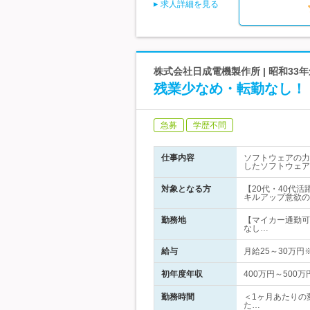
求人詳細を見る
株式会社日成電機製作所 | 昭和3
残業少なめ・転勤なし！
急募
学歴不問
仕事内容
ソフトウェアの力で生
したソフトウェア
対象となる方
【20代・40代
キルアップ意欲の
勤務地
【マイカー通勤可
なし…
給与
月給25～30万
初年度年収
400万円～500万
勤務時間
＜1ヶ月あたりの
た…