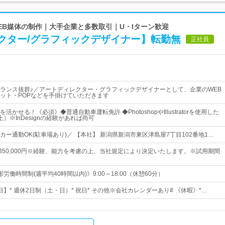
WEB媒体の制作｜大手企業と多数取引｜U・Iターン歓迎
クター/グラフィックデザイナー】転勤無
正社員
ランス抜群♪／アートディレクター・グラフィックデザイナーとして、企業のWEB
ット・POPなどを手掛けていただきます
かせる！《必須》◆普通自動車運転免許 ◆PhotoshopやIllustratorを使用した
）※InDesignの経験があれば尚可
ー通勤OK(駐車場あり)／ 【本社】 新潟県新潟市東区津島屋7丁目102番地1…
円～350,000円※経験、能力を考慮の上、当社規定により決定いたします。※試用期間
労働時間制(週平均40時間以内)》9:00～18:00（休憩60分）
7日】* 週休2日制（土・日）* 祝日* その他※会社カレンダーあり# 《休暇》*…