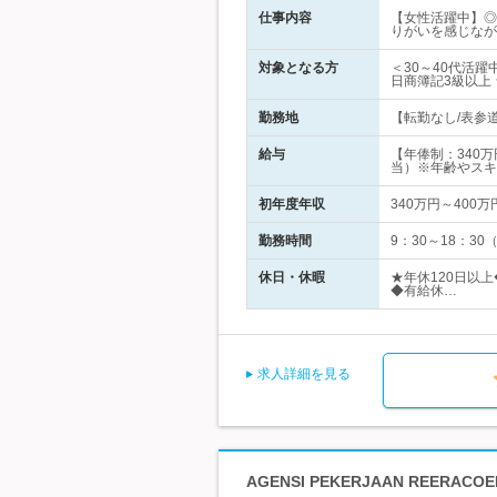
仕事内容
【女性活躍中】◎
りがいを感じなが
対象となる方
＜30～40代活
日商簿記3級以上
勤務地
【転勤なし/表参道
給与
【年俸制：340
当）※年齢やスキ
初年度年収
340万円～400万
勤務時間
9：30～18：3
休日・休暇
★年休120日以
◆有給休…
求人詳細を見る
AGENSI PEKERJAAN REERACOEN