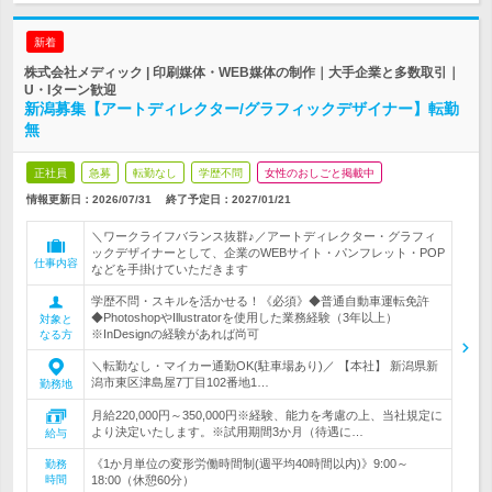
新着
株式会社メディック | 印刷媒体・WEB媒体の制作｜大手企業と多数取引｜
U・Iターン歓迎
新潟募集【アートディレクター/グラフィックデザイナー】転勤
無
正社員
急募
転勤なし
学歴不問
女性のおしごと掲載中
情報更新日：2026/07/31
終了予定日：
2027/01/21
＼ワークライフバランス抜群♪／アートディレクター・グラフィ
ックデザイナーとして、企業のWEBサイト・パンフレット・POP
仕事内容
などを手掛けていただきます
学歴不問・スキルを活かせる！《必須》◆普通自動車運転免許
◆PhotoshopやIllustratorを使用した業務経験（3年以上）
対象と
※InDesignの経験があれば尚可
なる方
＼転勤なし・マイカー通勤OK(駐車場あり)／ 【本社】 新潟県新
潟市東区津島屋7丁目102番地1…
勤務地
月給220,000円～350,000円※経験、能力を考慮の上、当社規定に
より決定いたします。※試用期間3か月（待遇に…
給与
《1か月単位の変形労働時間制(週平均40時間以内)》9:00～
勤務
時間
18:00（休憩60分）