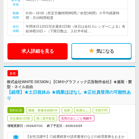
初年度
年収
9:00～18:00（所定労働時間8時間／休憩1時間）※平均残業時
勤務
時間
間：月10時間程度
年間休日120日完全週休2日制（休日は会社カレンダーによる）有
休日
休暇
給休暇10日～（下限日数は、入社半年経…
求人詳細を見る
気になる
新着
株式会社WHITE DESIGN | 【CMやグラフィック広告制作会社】★服装・髪
型・ネイル自由
【経理】★土日祝休み ★残業ほぼなし ★正社員登用の可能性あ
り
契約社員
職種・業種未経験OK
急募
転勤なし
学歴不問
完全週休2日制
第二新卒歓迎
女性のおしごと掲載中
情報更新日：2026/07/31
終了予定日：
2026/10/29
【女性活躍中】◎経費精算や請求書発行などの経理業務をおまか