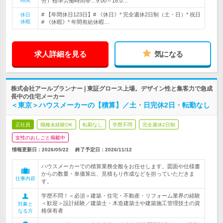
時間
分）標準労働時間帯…9:00～18:0…
# 【年間休日123日】# 《休日》* 完全週休2日制（土・日）* 祝日
休日
休暇
# 《休暇》* 年間有給休暇…
求人詳細を見る
気になる
株式会社アールプランナー | 東証グロース上場。デザイン性と集客力で急成
長中の住宅メーカー
＜東京＞ハウスメーカーの【積算】／土・日完休2日・転勤なし
正社員
職種未経験OK
転勤なし
学歴不問
完全週休2日制
女性のおしごと掲載中
情報更新日：2026/05/22
終了予定日：
2026/11/12
ハウスメーカーでの積算業務全般をお任せします。図面や仕様書
からの数量・単価算出、見積もり作成などを担っていただきま
仕事内容
す。
学歴不問！＜必須＞建築・住宅・不動産・リフォーム業界の経験
＜歓迎＞設計経験／建築士・木造建築士や建築施工管理技士の資
対象と
格保有者
なる方