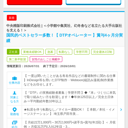
新着
中央精版印刷株式会社 | ＜小学館や集英社、幻冬舎など名立たる大手出版社
を支える！＞
国民的ベストセラー多数！【 DTPオペレーター 】賞与4ヶ月分実
績
正社員
業種未経験OK
急募
転勤なし
学歴不問
完全週休2日制
第二新卒歓迎
女性のおしごと掲載中
情報更新日：2026/07/31
終了予定日：
2026/10/01
【 一度は聞いたことがある有名作品などの書籍制作に関わる仕事
】InDesign等を用いたDTP制作・Webtoon(縦読み漫画)制作業務
仕事内容
などをお任せします。
【『DTP』の実務経験者募集｜学歴不問 】◆『本』づくりに本気
で取り組みたい方を歓迎します！◆年休125日以上／完全土日休
対象と
み⇒平均勤続年数10年以上
なる方
★転居を伴う転勤なし／マイカー通勤OK！ 【 本館／本社・イメ
ージステーション 】 埼玉県戸田市美…
勤務地
【 月給22万1,000円～30万2,000円+諸手当+賞与(年2回) 】＜ 月収
例 ＞月収31万円(入社2年目・3…
給与