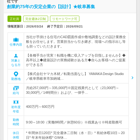
社です
創業約75年の安定企業の【設計】★岐阜募集
正社員
完全週休2日制
リモートワーク可
情報更新日：2026/03/24
終了予定日：
2026/09/21
当社が手掛ける住宅のCAD図面作成や敷地調査などの設計業務全
般をお任せします。営業担当から引き継ぎ、現場への指示出し等
仕事内容
も担っていただきます。
【各種手当が充実！転職を機に収入アップを目指しませんか】◆
高卒以上◆建築設計の実務経験がある方◆自らお客様へのご提案
対象と
ができる方
なる方
【株式会社ヤマカ木材／転勤当面なし】 YAMAKA Design Studio
／岐阜県岐阜市加納城…
勤務地
月給257,000円～335,000円※固定残業代として（23,000円～
30,000円／14時間分）および、一律手…
給与
400万円～600万円
初年度
年収
勤務
9:00～18:00（実働8時間／休憩60分）※残業あり※時差勤務可
時間
* 年間休日120日* 完全週休二日制（水・日）* 有給休暇10日～20
休日
休暇
日* 年末年始休暇* GW休…