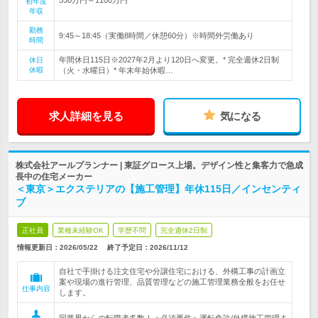
初年度
年収
勤務
9:45～18:45（実働8時間／休憩60分）※時間外労働あり
時間
年間休日115日※2027年2月より120日へ変更。* 完全週休2日制
休日
休暇
（火・水曜日）* 年末年始休暇…
求人詳細を見る
気になる
株式会社アールプランナー | 東証グロース上場。デザイン性と集客力で急成
長中の住宅メーカー
＜東京＞エクステリアの【施工管理】年休115日／インセンティ
ブ
正社員
業種未経験OK
学歴不問
完全週休2日制
情報更新日：2026/05/22
終了予定日：
2026/11/12
自社で手掛ける注文住宅や分譲住宅における、外構工事の計画立
案や現場の進行管理、品質管理などの施工管理業務全般をお任せ
仕事内容
します。