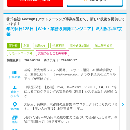
株式会社D-design | アウトソーシング事業を通じて、新しい技術を提供して
います！
年間休日125日【Web・業務系開発エンジニア】※大阪/兵庫/京
都
正社員
急募
転勤なし
学歴不問
完全週休2日制
第二新卒歓迎
リモートワーク可
女性のおしごと掲載中
情報更新日：2026/03/20
終了予定日：
2026/09/17
基幹・販売管理システム開発、ECサイト開発、AI 機械学習な
ど、案件は様々！ Javaやjavascript、クラウド環境などスキル
仕事内容
アップが可能です。
《学歴不問》【必須】Java、JavaScript、VB.NET、C#、PHP 等
によるプログラミングの実務経験【歓迎】システム設計の経験 な
対象と
ど
なる方
大阪府、兵庫県、京都府の顧客先 ※プロジェクトにより異なりま
す。 【雇い入れ直後】上記事業所 【変…
勤務地
月給27万円～40万円※経験や能力に基づいて優遇いたします。※
試用期間6ヶ月（待遇変更なし）
給与