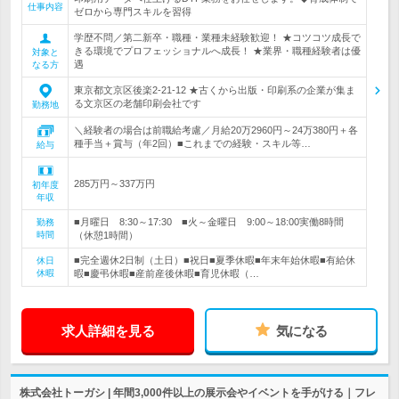
仕事内容
ゼロから専門スキルを習得
学歴不問／第二新卒・職種・業種未経験歓迎！ ★コツコツ成長で
きる環境でプロフェッショナルへ成長！ ★業界・職種経験者は優
対象と
遇
なる方
東京都文京区後楽2-21-12 ★古くから出版・印刷系の企業が集ま
る文京区の老舗印刷会社です
勤務地
＼経験者の場合は前職給考慮／月給20万2960円～24万380円＋各
種手当＋賞与（年2回）■これまでの経験・スキル等…
給与
285万円～337万円
初年度
年収
■月曜日 8:30～17:30 ■火～金曜日 9:00～18:00実働8時間
勤務
時間
（休憩1時間）
■完全週休2日制（土日）■祝日■夏季休暇■年末年始休暇■有給休
休日
休暇
暇■慶弔休暇■産前産後休暇■育児休暇（…
求人詳細を見る
気になる
株式会社トーガシ | 年間3,000件以上の展示会やイベントを手がける｜フレ