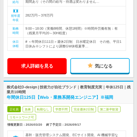
期間あり（その間の給与・待遇は変わりません…
給与
282万円～378万円
初年度
年収
9:00～18:00（実働8時間、休憩1時間）※時間外労働有無：有
勤務
時間
（残業月平均20～30H程度）
# ＜年間休日111日＞週休2日制 日水曜定休日 その他、平日1
休日
休暇
日休み※シフトにより調整GW休暇夏季…
求人詳細を見る
気になる
株式会社D-design | 技術力が自社ブランド｜教育制度充実｜年休125日｜残
業月10時間
年間休日125日【Web・業務系開発エンジニア】※福岡
正社員
急募
転勤なし
学歴不問
完全週休2日制
第二新卒歓迎
リモートワーク可
情報更新日：2026/03/20
終了予定日：
2026/09/17
基幹・販売管理システム開発、ECサイト開発、AI 機械学習な