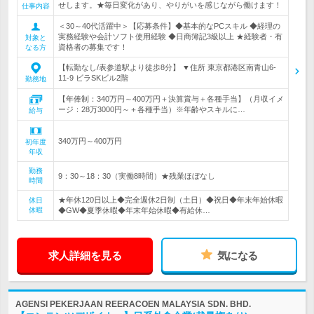
せします。★毎日変化があり、やりがいを感じながら働けます！
仕事内容
＜30～40代活躍中＞【応募条件】◆基本的なPCスキル ◆経理の
実務経験や会計ソフト使用経験 ◆日商簿記3級以上 ★経験者・有
対象と
資格者の募集です！
なる方
【転勤なし/表参道駅より徒歩8分】 ▼住所 東京都港区南青山6-
11-9 ビラSKビル2階
勤務地
【年俸制：340万円～400万円＋決算賞与＋各種手当】（月収イメ
ージ：28万3000円～＋各種手当）※年齢やスキルに…
給与
340万円～400万円
初年度
年収
勤務
9：30～18：30（実働8時間）★残業ほぼなし
時間
★年休120日以上◆完全週休2日制（土日）◆祝日◆年末年始休暇
休日
休暇
◆GW◆夏季休暇◆年末年始休暇◆有給休…
求人詳細を見る
気になる
AGENSI PEKERJAAN REERACOEN MALAYSIA SDN. BHD.