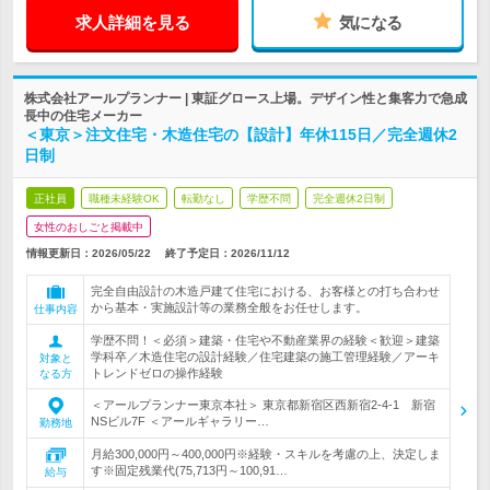
求人詳細を見る
気になる
株式会社アールプランナー | 東証グロース上場。デザイン性と集客力で急成
長中の住宅メーカー
＜東京＞注文住宅・木造住宅の【設計】年休115日／完全週休2
日制
正社員
職種未経験OK
転勤なし
学歴不問
完全週休2日制
女性のおしごと掲載中
情報更新日：2026/05/22
終了予定日：
2026/11/12
完全自由設計の木造戸建て住宅における、お客様との打ち合わせ
から基本・実施設計等の業務全般をお任せします。
仕事内容
学歴不問！＜必須＞建築・住宅や不動産業界の経験＜歓迎＞建築
学科卒／木造住宅の設計経験／住宅建築の施工管理経験／アーキ
対象と
トレンドゼロの操作経験
なる方
＜アールプランナー東京本社＞ 東京都新宿区西新宿2-4-1 新宿
NSビル7F ＜アールギャラリー…
勤務地
月給300,000円～400,000円※経験・スキルを考慮の上、決定しま
す※固定残業代(75,713円～100,91…
給与