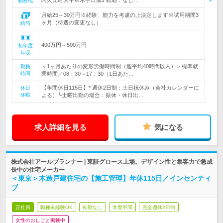
阿久比町大字草木字日成1 転勤：なし…
勤務地
月給25～30万円※経験、能力を考慮の上決定します※試用期間3
ヶ月（待遇の変更なし）
給与
400万円～500万円
初年度
年収
＜1ヶ月あたりの変形労働時間制（週平均40時間以内）＞標準就
勤務
時間
業時間／08：30～17：30（1日あた…
【年間休日115日】* 週休2日制：土日祝休み（会社カレンダーに
休日
休暇
よる）└土曜出勤の場合：振休・休日出…
求人詳細を見る
気になる
株式会社アールプランナー | 東証グロース上場。デザイン性と集客力で急成
長中の住宅メーカー
＜東京＞木造戸建住宅の【施工管理】年休115日／インセンティ
ブ
正社員
職種未経験OK
転勤なし
学歴不問
完全週休2日制
女性のおしごと掲載中