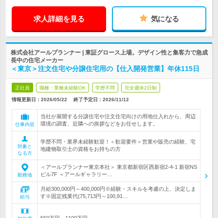
求人詳細を見る
気になる
株式会社アールプランナー | 東証グロース上場。デザイン性と集客力で急成
長中の住宅メーカー
＜東京＞注文住宅や分譲住宅用の【仕入開発営業】年休115日
正社員
職種・業種未経験OK
学歴不問
完全週休2日制
情報更新日：2026/05/22
終了予定日：
2026/11/12
当社が展開する分譲住宅や注文住宅向けの用地仕入れから、周辺
環境の調査、近隣への挨拶などをお任せします。
仕事内容
学歴不問・業界未経験歓迎！＜歓迎要件＞営業や販売の経験、宅
対象と
地建物取引士の資格をお持ちの方
なる方
＜アールプランナー東京本社＞ 東京都新宿区西新宿2-4-1 新宿NS
ビル7F ＜アールギャラリー…
勤務地
月給300,000円～400,000円※経験・スキルを考慮の上、決定しま
す※固定残業代(75,713円～100,91…
給与
550万円～1100万円