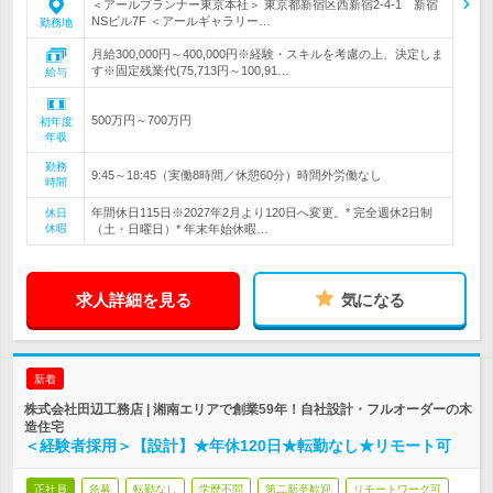
＜アールプランナー東京本社＞ 東京都新宿区西新宿2-4-1 新宿
NSビル7F ＜アールギャラリー…
勤務地
月給300,000円～400,000円※経験・スキルを考慮の上、決定しま
す※固定残業代(75,713円～100,91…
給与
500万円～700万円
初年度
年収
勤務
9:45～18:45（実働8時間／休憩60分）時間外労働なし
時間
年間休日115日※2027年2月より120日へ変更。* 完全週休2日制
休日
休暇
（土・日曜日）* 年末年始休暇…
求人詳細を見る
気になる
新着
株式会社田辺工務店 | 湘南エリアで創業59年！自社設計・フルオーダーの木
造住宅
＜経験者採用＞【設計】★年休120日★転勤なし★リモート可
正社員
急募
転勤なし
学歴不問
第二新卒歓迎
リモートワーク可