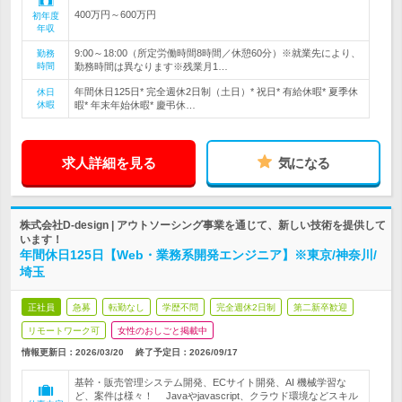
400万円～600万円
初年度
年収
9:00～18:00（所定労働時間8時間／休憩60分）※就業先により、
勤務
時間
勤務時間は異なります※残業月1…
年間休日125日* 完全週休2日制（土日）* 祝日* 有給休暇* 夏季休
休日
休暇
暇* 年末年始休暇* 慶弔休…
求人詳細を見る
気になる
株式会社D-design | アウトソーシング事業を通じて、新しい技術を提供して
います！
年間休日125日【Web・業務系開発エンジニア】※東京/神奈川/
埼玉
正社員
急募
転勤なし
学歴不問
完全週休2日制
第二新卒歓迎
リモートワーク可
女性のおしごと掲載中
情報更新日：2026/03/20
終了予定日：
2026/09/17
基幹・販売管理システム開発、ECサイト開発、AI 機械学習な
ど、案件は様々！ Javaやjavascript、クラウド環境などスキル