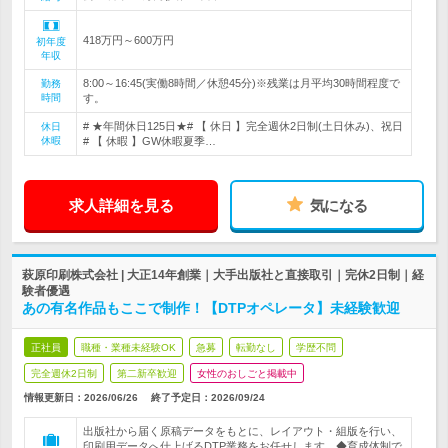
418万円～600万円
初年度
年収
8:00～16:45(実働8時間／休憩45分)※残業は月平均30時間程度で
勤務
時間
す。
# ★年間休日125日★# 【 休日 】完全週休2日制(土日休み)、祝日
休日
休暇
# 【 休暇 】GW休暇夏季…
求人詳細を見る
気になる
萩原印刷株式会社 | 大正14年創業｜大手出版社と直接取引｜完休2日制｜経
験者優遇
あの有名作品もここで制作！【DTPオペレータ】未経験歓迎
正社員
職種・業種未経験OK
急募
転勤なし
学歴不問
完全週休2日制
第二新卒歓迎
女性のおしごと掲載中
情報更新日：2026/06/26
終了予定日：
2026/09/24
出版社から届く原稿データをもとに、レイアウト・組版を行い、
印刷用データへ仕上げるDTP業務をお任せします。◆育成体制で