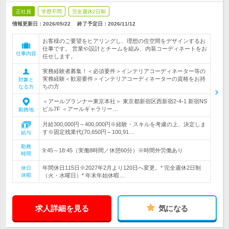
正社員
学歴不問
完全週休2日制
情報更新日：2026/05/22
終了予定日：
2026/11/12
お客様のご要望をヒアリングし、理想の住空間をデザインするお
仕事です。 営業や設計とチームを組み、内装コーディネートをお
仕事内容
任せします。
実務経験者募集！＜必須要件＞インテリアコーディネーター等の
実務経験＜歓迎要件＞インテリアコーディネーターの資格をお持
対象と
ちの方
なる方
＜アールプランナー東京本社＞ 東京都新宿区西新宿2-4-1 新宿NS
ビル7F ＜アールギャラリー…
勤務地
月給300,000円～400,000円※経験・スキルを考慮の上、決定しま
す※固定残業代(70,650円～100,91…
給与
勤務
9:45～18:45（実働8時間／休憩60分）※時間外労働あり
時間
年間休日115日※2027年2月より120日へ変更。* 完全週休2日制
休日
休暇
（火・水曜日）* 年末年始休暇…
求人詳細を見る
気になる