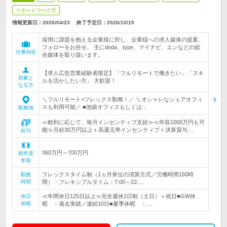
リモートワーク可
情報更新日：2026/04/23
終了予定日：
2026/10/15
採用に課題を抱える企業様に対し、企業様への求人媒体の提案、
フォローをお任せ。 主にdoda、type、マイナビ、エンなどの総
仕事内容
合媒体を取り扱います。
【求人広告営業経験者限定】「フルリモートで働きたい」「スキ
対象と
ルを活かしたい方」 大歓迎！
なる方
＼フルリモート×フレックス勤務！／ ＼オシャレなシェアオフィ
スも利用可能／ ■池袋オフィスもしくは…
勤務地
≪粗利に応じて、毎月インセンティブ支給≫≪年収1000万円も可
能≫月給30万円以上＋高還元率インセンティブ＋決算賞与…
給与
360万円～700万円
初年度
年収
フレックスタイム制（1ヵ月単位の清算方式／労働時間160時
勤務
時間
間）・フレキシブルタイム：7:00～22:…
≪年間休日125日以上≫完全週休2日制（土日）＋祝日■GW休
休日
休暇
暇 ：過去実績／連続10日■夏季休暇 ：…