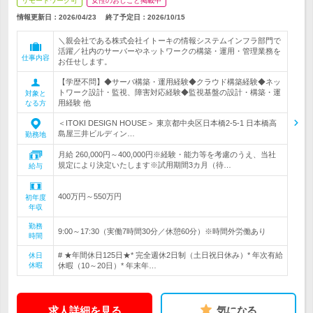
リモートワーク可
女性のおしごと掲載中
情報更新日：2026/04/23
終了予定日：
2026/10/15
＼親会社である株式会社イトーキの情報システムインフラ部門で
活躍／社内のサーバーやネットワークの構築・運用・管理業務を
仕事内容
お任せします。
【学歴不問】◆サーバ構築・運用経験◆クラウド構築経験◆ネッ
トワーク設計・監視、障害対応経験◆監視基盤の設計・構築・運
対象と
用経験 他
なる方
＜ITOKI DESIGN HOUSE＞ 東京都中央区日本橋2-5-1 日本橋高
島屋三井ビルディン…
勤務地
月給 260,000円～400,000円※経験・能力等を考慮のうえ、当社
規定により決定いたします※試用期間3カ月（待…
給与
400万円～550万円
初年度
年収
勤務
9:00～17:30（実働7時間30分／休憩60分）※時間外労働あり
時間
# ★年間休日125日★* 完全週休2日制（土日祝日休み）* 年次有給
休日
休暇
休暇（10～20日）* 年末年…
求人詳細を見る
気になる