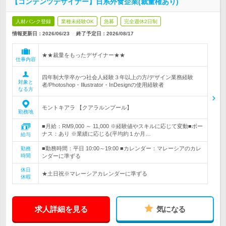
【コンテンツデザイナー】日系外食企業(裁量権あり)
人材バンク登録
業種未経験OK
急募
完全週休2日制
情報更新日：2026/06/23
終了予定日：
2026/08/17
★★裁量をもったデザイナー★★
仕事内容
四年制大学卒かつ社会人経験３年以上の方/デザイン業務経験
対象と
者/Photoshop・Illustrator・InDesignの使用経験者
なる方
モントキアラ 【クアラルンプール】
勤務地
■月給：RM9,000 ～ 11,000 ※経験値やスキルに応じて変動■ボー
ナス：あり ※業績に応じる(平均約１か月…
給与
■勤務時間：平日 10:00～19:00 ■カレンダー：マレーシアのカレ
勤務
時間
ンダーに準ずる
休日
★土日祝※マレーシアカレンダーに準ずる
休暇
求人詳細を見る
気になる