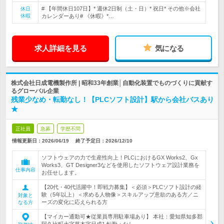
# 【年間休日107日】* 週休2日制（土・日）* 祝日* その他※会社
休日
休暇
カレンダーあり# 《休暇》*…
求人詳細を見る
気になる
株式会社日成電機製作所 | 昭和33年創業│自動化装置でものづくりに貢献す
るグローバル企業
残業少なめ・転勤なし！【PLCソフト設計】駅から会社バスあり
★
正社員
急募
学歴不問
情報更新日：2026/06/19
終了予定日：
2026/12/10
ソフトウェアの力で生産性向上！PLCにおけるGX Works2、Gx
Works3、GT Designer3などを使用したソフトウェア設計業務を
仕事内容
お任せします。
【20代・40代活躍中！即戦力募集】＜必須＞PLCソフト設計の経
験（5年以上）＜求める人物像＞スキルアップ意欲のある方／ニ
対象と
ーズの変化に応えられる方
なる方
【マイカー通勤可★従業員専用駐車場あり】 本社：愛知県知多郡