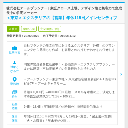
株式会社アールプランナー | 東証グロース上場。デザイン性と集客力で急成
長中の住宅メーカー
＜東京＞エクステリアの【営業】年休115日／インセンティブ
正社員
学歴不問
完全週休2日制
情報更新日：2026/05/22
終了予定日：
2026/11/12
自社ブランドの注文住宅におけるエクステリア（外構）のプラン
ニングから見積もり作成、お客様とのお打ち合わせをお任せしま
仕事内容
す。
同業界出身者多数活躍中！＜必須要件＞エクステリアプランナー
対象と
または建築・不動産業界での営業経験をお持ちの方
なる方
＜アールプランナー東京本社＞ 東京都新宿区西新宿2-4-1 新宿NS
ビル7F ＜アールギャラリー…
勤務地
月給300,000円～400,000円※経験・スキルを考慮の上、決定しま
す※固定残業代(75,713円～100,91…
給与
勤務
9:45～18:45（実働8時間／休憩60分）※時間外労働あり
時間
年間休日115日※2027年2月より120日へ変更。* 完全週休2日制
休日
休暇
（火・水曜日）* 年末年始休暇…