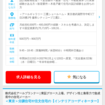
設計経験者歓迎！＜必須要件＞建築・住宅・不動産業界での実務
経験がある方＜歓迎要件＞木造戸建て住宅の設計経験をお持ちの
対象と
方
なる方
＜アールギャラリー 三鷹ショールーム＞ 東京都武蔵野市中町1丁
目20番2号 藤和シティコープ三鷹2…
勤務地
月給300,000円～400,000円※経験・スキルを考慮の上、決定しま
す※固定残業代(75,713円～100,91…
給与
500万円～900万円
初年度
年収
勤務
9:45～18:45（実働8時間／休憩60分）※時間外労働あり
時間
年間休日115日※2027年2月より120日へ変更。* 完全週休2日制
休日
休暇
（水・日曜日）* 年末年始休暇…
求人詳細を見る
気になる
株式会社アールプランナー | 東証グロース上場。デザイン性と集客力で急成
長中の住宅メーカー
＜東京＞分譲住宅や注文住宅の【インテリアコーディネーター】