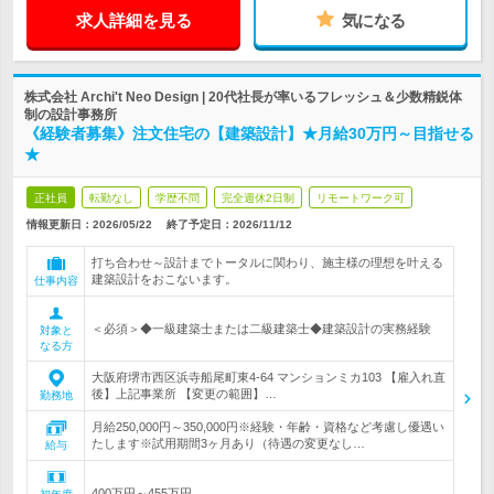
求人詳細を見る
気になる
株式会社 Archi't Neo Design | 20代社長が率いるフレッシュ＆少数精鋭体
制の設計事務所
《経験者募集》注文住宅の【建築設計】★月給30万円～目指せる
★
正社員
転勤なし
学歴不問
完全週休2日制
リモートワーク可
情報更新日：2026/05/22
終了予定日：
2026/11/12
打ち合わせ～設計までトータルに関わり、施主様の理想を叶える
建築設計をおこないます。
仕事内容
＜必須＞◆一級建築士または二級建築士◆建築設計の実務経験
対象と
なる方
大阪府堺市西区浜寺船尾町東4-64 マンションミカ103 【雇入れ直
後】上記事業所 【変更の範囲】…
勤務地
月給250,000円～350,000円※経験・年齢・資格など考慮し優遇い
たします※試用期間3ヶ月あり（待遇の変更なし…
給与
400万円～455万円