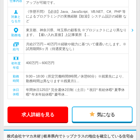
仕事内容
アップが可能です。
《学歴不問》【必須】Java、JavaScript、VB.NET、C#、PHP 等
によるプログラミングの実務経験【歓迎】システム設計の経験 な
対象と
ど
なる方
東京都、神奈川県、埼玉県の顧客先 ※プロジェクトにより異なり
ます。 【雇い入れ直後】上記事業所 【…
勤務地
月給27万円～40万円※経験や能力に基づいて優遇いたします。※
試用期間6ヶ月（待遇変更なし）
給与
400万円～600万円
初年度
年収
9:00～18:00（所定労働時間8時間／休憩60分）※就業先により、
勤務
時間
勤務時間は異なります※残業月1…
年間休日125日* 完全週休2日制（土日）* 祝日* 有給休暇* 夏季休
休日
休暇
暇* 年末年始休暇* 慶弔休…
求人詳細を見る
気になる
株式会社ヤマカ木材 | 岐阜県内でトップクラスの地位を確立している住宅会