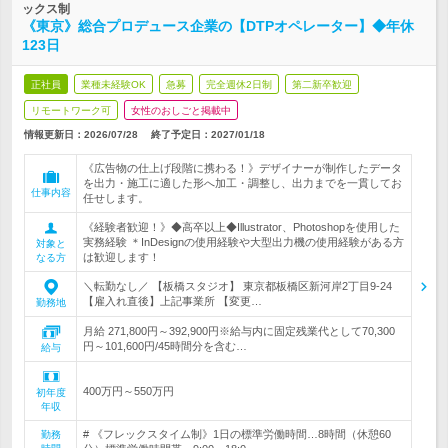
ックス制
《東京》総合プロデュース企業の【DTPオペレーター】◆年休
123日
正社員
業種未経験OK
急募
完全週休2日制
第二新卒歓迎
リモートワーク可
女性のおしごと掲載中
情報更新日：2026/07/28
終了予定日：
2027/01/18
《広告物の仕上げ段階に携わる！》デザイナーが制作したデータ
を出力・施工に適した形へ加工・調整し、出力までを一貫してお
仕事内容
任せします。
《経験者歓迎！》◆高卒以上◆Illustrator、Photoshopを使用した
実務経験 ＊InDesignの使用経験や大型出力機の使用経験がある方
対象と
は歓迎します！
なる方
＼転勤なし／ 【板橋スタジオ】 東京都板橋区新河岸2丁目9-24
【雇入れ直後】上記事業所 【変更…
勤務地
月給 271,800円～392,900円※給与内に固定残業代として70,300
円～101,600円/45時間分を含む…
給与
400万円～550万円
初年度
年収
# 《フレックスタイム制》1日の標準労働時間…8時間（休憩60
勤務