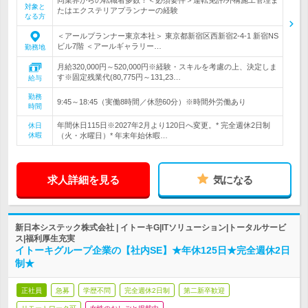
同業界からの転職者多数！＜必須要件＞運転免許/外構施工管理ま
対象と
たはエクステリアプランナーの経験
なる方
＜アールプランナー東京本社＞ 東京都新宿区西新宿2-4-1 新宿NS
ビル7階 ＜アールギャラリー…
勤務地
月給320,000円～520,000円※経験・スキルを考慮の上、決定しま
す※固定残業代(80,775円～131,23…
給与
勤務
9:45～18:45（実働8時間／休憩60分）※時間外労働あり
時間
年間休日115日※2027年2月より120日へ変更。* 完全週休2日制
休日
休暇
（火・水曜日）* 年末年始休暇…
求人詳細を見る
気になる
新日本システック株式会社 | イトーキG|ITソリューション|トータルサービ
ス|福利厚生充実
イトーキグループ企業の【社内SE】★年休125日★完全週休2日
制★
正社員
急募
学歴不問
完全週休2日制
第二新卒歓迎