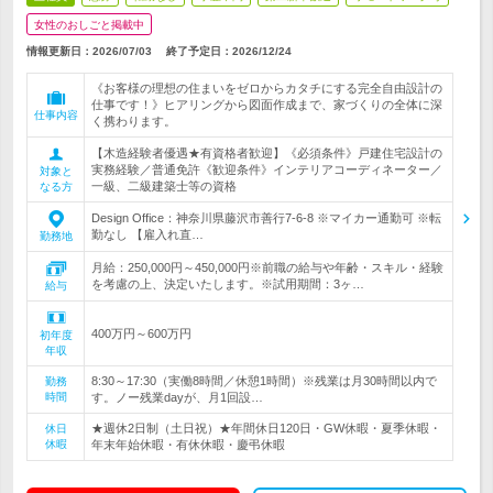
女性のおしごと掲載中
情報更新日：2026/07/03
終了予定日：
2026/12/24
《お客様の理想の住まいをゼロからカタチにする完全自由設計の
仕事です！》ヒアリングから図面作成まで、家づくりの全体に深
仕事内容
く携わります。
【木造経験者優遇★有資格者歓迎】《必須条件》戸建住宅設計の
実務経験／普通免許《歓迎条件》インテリアコーディネーター／
対象と
一級、二級建築士等の資格
なる方
Design Office：神奈川県藤沢市善行7-6-8 ※マイカー通勤可 ※転
勤なし 【雇入れ直…
勤務地
月給：250,000円～450,000円※前職の給与や年齢・スキル・経験
を考慮の上、決定いたします。※試用期間：3ヶ…
給与
400万円～600万円
初年度
年収
8:30～17:30（実働8時間／休憩1時間）※残業は月30時間以内で
勤務
時間
す。ノー残業dayが、月1回設…
★週休2日制（土日祝）★年間休日120日・GW休暇・夏季休暇・
休日
休暇
年末年始休暇・有休休暇・慶弔休暇