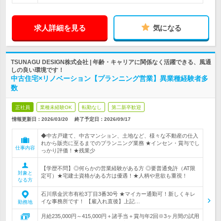
求人詳細を見る
気になる
TSUNAGU DESIGN株式会社 | 年齢・キャリアに関係なく活躍できる、風通
しの良い環境です！
中古住宅×リノベーション【プランニング営業】異業種経験者多
数
正社員
業種未経験OK
転勤なし
第二新卒歓迎
情報更新日：2026/03/20
終了予定日：
2026/09/17
◆中古戸建て、中古マンション、土地など、様々な不動産の仕入
れから販売に至るまでのプランニング業務 ★インセン・賞与でし
仕事内容
っかり評価！★残業少
【学歴不問】◎何らかの営業経験がある方 ◎要普通免許（AT限
対象と
定可）★宅建士資格がある方は優遇！★人柄や意欲も重視！
なる方
石川県金沢市有松3丁目3番30号 ★マイカー通勤可！新しくキレ
イな事務所です！ 【雇入れ直後】上記…
勤務地
月給235,000円～415,000円＋諸手当＋賞与年2回※3ヶ月間の試用