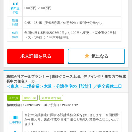
500万円～900万円
初年度
年収
勤務
9:45～18:45（実働8時間／休憩60分）時間外労働なし
時間
年間休日115日※2027年2月より120日へ変更。* 完全週休2日制
休日
休暇
（火・水曜日）* 年末年始休暇…
求人詳細を見る
気になる
株式会社アールプランナー | 東証グロース上場。デザイン性と集客力で急成
長中の住宅メーカー
＜東京・上場企業＞木造・分譲住宅の【設計】／完全週休二日
正社員
学歴不問
完全週休2日制
情報更新日：2026/05/22
終了予定日：
2026/11/12
当社の分譲住宅に関する設計業務全般をお任せします。企画段階
から携わり、図面作成や各種申請など幅広い業務をご担当いただ
仕事内容
きます。