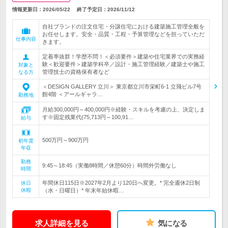
情報更新日：2026/05/22
終了予定日：
2026/11/12
自社ブランドの注文住宅・分譲住宅における建築施工管理全般を
お任せします。安全・品質・工程・予算管理などを担っていただ
仕事内容
きます。
定着率抜群！学歴不問！＜必須要件＞建築や住宅業界での実務経
験＜歓迎要件＞建築学科卒／設計・施工管理経験／建築士や施工
対象と
管理技士の資格保有者など
なる方
＜DESIGN GALLERY 立川＞ 東京都立川市栄町6-1 立飛ビル7号
館4階 ＜アールギャラ…
勤務地
月給300,000円～400,000円※経験・スキルを考慮の上、決定しま
す※固定残業代(75,713円～100,91…
給与
500万円～900万円
初年度
年収
勤務
9:45～18:45（実働8時間／休憩60分）時間外労働なし
時間
年間休日115日※2027年2月より120日へ変更。* 完全週休2日制
休日
休暇
（水・日曜日）* 年末年始休暇…
求人詳細を見る
気になる