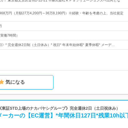
カ！ 東京都文京区音羽2-12-21 ※株式会社ＫＰＳソリューションズへ出向とな
468万円（月額27万4,200円～36万8,190円）※経験・年齢を考慮の上、当社規定
円
0（実働7時間）
5日》* 完全週休2日制（土日休み）* 祝日* 年末年始休暇* 夏季休暇* メーデ…
気になる
 《東証STD上場のナカバヤシグループ》完全週休2日（土日祝休み）
ーカーの【EC運営】*年間休日127日*残業10h以