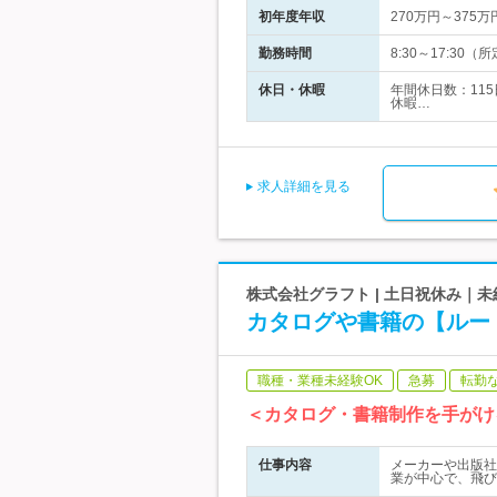
初年度年収
270万円～375万
勤務時間
8:30～17:3
休日・休暇
年間休日数：11
休暇…
求人詳細を見る
株式会社グラフト | 土日祝休み｜
カタログや書籍の【ルート
職種・業種未経験OK
急募
転勤
＜カタログ・書籍制作を手がけ
仕事内容
メーカーや出版社
業が中心で、飛び