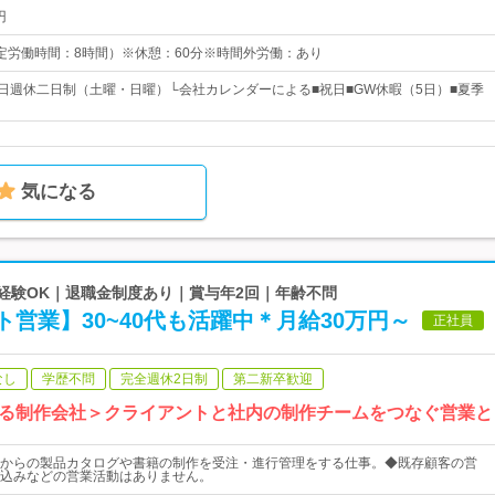
円
0（所定労働時間：8時間）※休憩：60分※時間外労働：あり
5日週休二日制（土曜・日曜）└会社カレンダーによる■祝日■GW休暇（5日）■夏季
気になる
未経験OK｜退職金制度あり｜賞与年2回｜年齢不問
営業】30~40代も活躍中＊月給30万円～
正社員
なし
学歴不問
完全週休2日制
第二新卒歓迎
る制作会社＞クライアントと社内の制作チームをつなぐ営業と
からの製品カタログや書籍の制作を受注・進行管理をする仕事。◆既存顧客の営
込みなどの営業活動はありません。