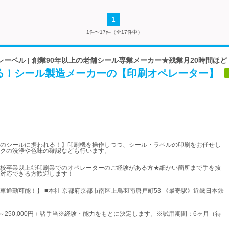
1
1件〜17件（全17件中）
ーベル | 創業90年以上の老舗シール専業メーカー★残業月20時間ほど
る！シール製造メーカーの【印刷オペレーター】
のシールに携われる！】印刷機を操作しつつ、シール・ラベルの印刷をお任せし
クの洗浄や色味の確認なども行います。
校卒業以上◎印刷業でのオペレーターのご経験がある方★細かい箇所まで手を抜
対応できる方歓迎します！
車通勤可能！】 ■本社 京都府京都市南区上鳥羽南唐戸町53 《最寄駅》近畿日本鉄
0円～250,000円＋諸手当※経験・能力をもとに決定します。※試用期間：6ヶ月（待