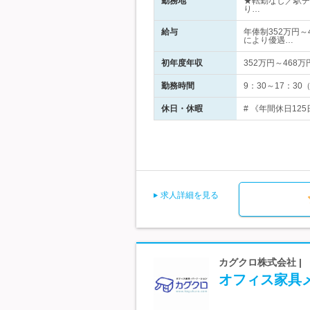
勤務地
★転勤なし／駅チ
り…
給与
年俸制352万円～
により優遇…
初年度年収
352万円～468万
勤務時間
9：30～17：3
休日・休暇
# 《年間休日12
求人詳細を見る
カグクロ株式会社 |
オフィス家具メ