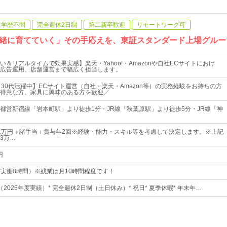
学歴不問
完全週休2日制
第二新卒歓迎
リモートワーク可
緒に育てていく」その手応えを、東証スタンダード上場グルー
＆リアルタイムで効果実感】楽天・Yahoo!・Amazonや自社ECサイトにおけ
広告運用、店舗運営まで幅広く担当します。
～30代活躍中】ECサイト運営（自社・楽天・Amazon等）の実務経験をお持ちの方
得意な方、家具に興味のある方を歓迎／
都営新宿線「岩本町駅」より徒歩1分・JR線「秋葉原駅」より徒歩5分・JR線「神
～31万円＋諸手当＋賞与年2回※経験・能力・スキル等を考慮して決定します。※上記
3万…
円
0（実働8時間）※残業は月10時間程度です！
日（2025年度実績）* 完全週休2日制（土日休み）* 祝日* 夏季休暇* 年末年…