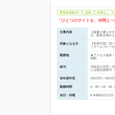
業種未経験OK
急募
転勤なし
「ひとつのサイトを、仲間と一
仕事内容
【提案が通りやすい
る、販促企画から
対象となる方
【学歴不問／20
＼チームプレーが
勤務地
★アクセス抜群！
田駅…
給与
月給26.5万円
には固定残業代（
初年度年収
350万円～500万
勤務時間
9：00～18：0
休日・休暇
# 年間休日127