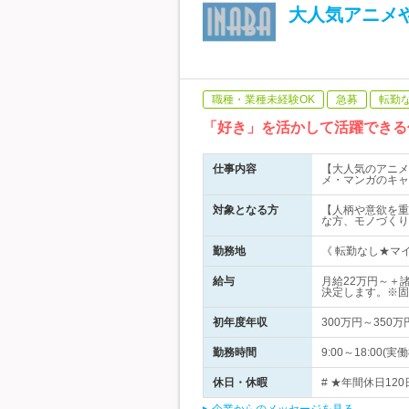
大人気アニメ
職種・業種未経験OK
急募
転勤
「好き」を活かして活躍できる
仕事内容
【大人気のアニメ
メ・マンガのキャ
対象となる方
【人柄や意欲を重
な方、モノづくり
勤務地
《 転勤なし★マイ
給与
月給22万円～＋
決定します。※固
初年度年収
300万円～350万
勤務時間
9:00～18:00
休日・休暇
# ★年間休日120