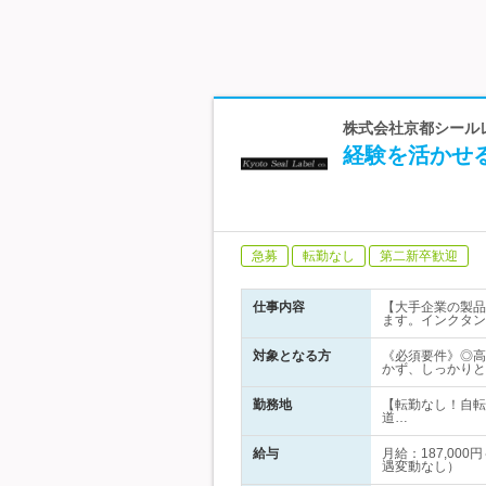
株式会社京都シールレ
経験を活かせ
急募
転勤なし
第二新卒歓迎
仕事内容
【大手企業の製品
ます。インクタン
対象となる方
《必須要件》◎高
かず、しっかりと
勤務地
【転勤なし！自転
道…
給与
月給：187,00
遇変動なし）