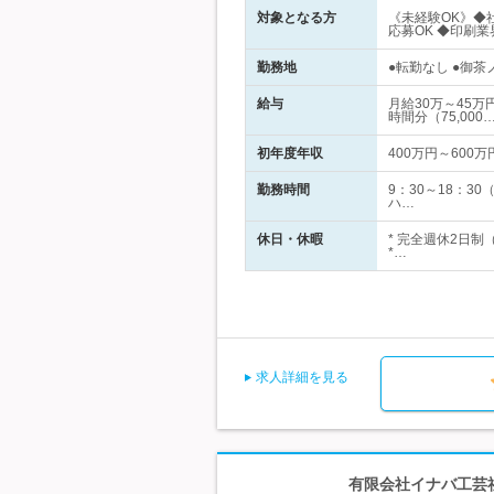
対象となる方
《未経験OK》◆社
応募OK ◆印刷
勤務地
●転勤なし ●御茶
給与
月給30万～45
時間分（75,000
初年度年収
400万円～600万
勤務時間
9：30～18：
ハ…
休日・休暇
* 完全週休2日
*…
求人詳細を見る
有限会社イナバ工芸社