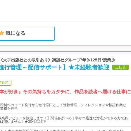
気になる
 《大手出版社との取引あり》講談社グループ*年休125日*残業少
進行管理～配信サポート】★未経験者歓迎
正社員
卒歓迎
本が好き』その気持ちをカタチに、作品を読者へ届ける仕事に
籍制作のコード発行から進行窓口として進捗管理、ディレクションや検証作業な
業務を担当
版業界デビューを歓迎します！】関係各所への丁寧かつ迅速な対応ができる方であ
は問いません！★30代活躍中