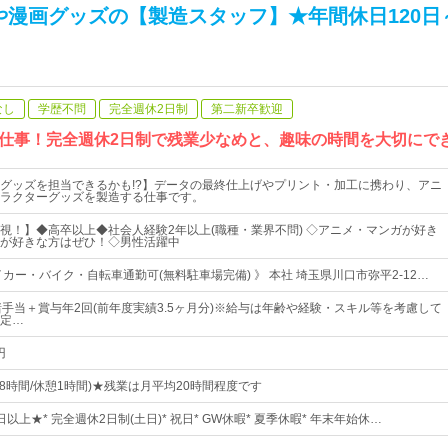
や漫画グッズの【製造スタッフ】★年間休日120日
なし
学歴不問
完全週休2日制
第二新卒歓迎
仕事！完全週休2日制で残業少なめと、趣味の時間を大切にで
グッズを担当できるかも!?】データの最終仕上げやプリント・加工に携わり、アニ
ラクターグッズを製造する仕事です。
視！】◆高卒以上◆社会人経験2年以上(職種・業界不問) ◇アニメ・マンガが好き
が好きな方はぜひ！◇男性活躍中
カー・バイク・自転車通勤可(無料駐車場完備) 》 本社 埼玉県川口市弥平2-12…
諸手当＋賞与年2回(前年度実績3.5ヶ月分)※給与は年齢や経験・スキル等を考慮して
定…
円
(実働8時間/休憩1時間)★残業は月平均20時間程度です
日以上★* 完全週休2日制(土日)* 祝日* GW休暇* 夏季休暇* 年末年始休…