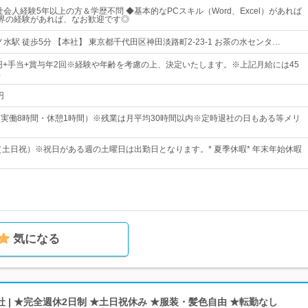
会人経験5年以上の方＆学歴不問 ◆基本的なPCスキル（Word、Excel）があれば
業界の経験があれば、なお歓迎です◎
ノ水駅 徒歩5分 【本社】 東京都千代田区神田淡路町2-23-1 お茶の水センタ…
万円+手当+賞与年2回※経験や年齢を考慮の上、決定いたします。※上記月給には45
…
円
30（実働8時間・休憩1時間）※残業は月平均30時間以内※定時退社の日もある等メリ
制（土日祝）※祝日がある週の土曜日は出勤日となります。* 夏季休暇* 年末年始休暇
気になる
 | ★完全週休2日制 ★土日祝休み ★服装・髪色自由 ★転勤なし