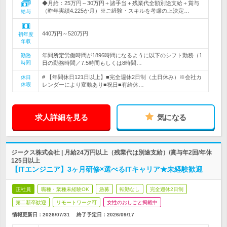
◆月給：25万円～30万円＋諸手当＋残業代全額別途支給＋賞与
（昨年実績4.225か月）※ご経験・スキルを考慮の上決定…
給与
440万円～520万円
初年度
年収
年間所定労働時間が1896時間になるように以下のシフト勤務（1
勤務
時間
日の勤務時間／7.5時間もしくは8時間…
# 【年間休日121日以上】■完全週休2日制（土日休み）※会社カ
休日
休暇
レンダーにより変動あり■祝日■有給休…
求人詳細を見る
気になる
ジークス株式会社 | 月給24万円以上（残業代は別途支給）/賞与年2回/年休
125日以上
【ITエンジニア】3ヶ月研修×選べるITキャリア★未経験歓迎
正社員
職種・業種未経験OK
急募
転勤なし
完全週休2日制
第二新卒歓迎
リモートワーク可
女性のおしごと掲載中
情報更新日：2026/07/31
終了予定日：
2026/09/17