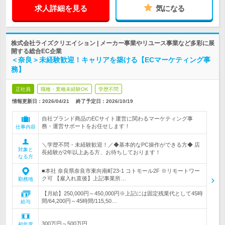
求人詳細を見る
気になる
株式会社ライズクリエイション | メーカー事業やリユース事業など多彩に展
開する総合EC企業
＜奈良＞未経験歓迎！キャリアを築ける【ECマーケティング事
務】
正社員
職種・業種未経験OK
学歴不問
情報更新日：2026/04/21
終了予定日：
2026/10/19
自社ブランド商品のECサイト運営に関わるマーケティング事
務・運営サポートをお任せします！
仕事内容
＼学歴不問・未経験歓迎！／◆基本的なPC操作ができる方◆ 店
対象と
長経験が2年以上ある方、お待ちしております！
なる方
■本社 奈良県奈良市東向南町23-1 コトモール2F ※リモートワー
ク可 【雇入れ直後】上記事業所…
勤務地
【月給】250,000円～450,000円※上記には固定残業代として45時
間/64,200円～45時間/115,50…
給与
300万円～500万円
初年度