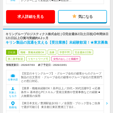
休暇
レンダーにより変動あり■祝日■有給休…
求人詳細を見る
気になる
キリングループロジスティクス株式会社 | ◎完全週休2日(土日祝)◎年間休日
121日以上◎賞与実績約4.2ヶ月
キリン製品の流通を支える【受注業務】未経験歓迎！★東京募集
正社員
職種・業種未経験OK
急募
学歴不問
完全週休2日制
第二新卒歓迎
リモートワーク可
女性のおしごと掲載中
情報更新日：2026/07/03
終了予定日：
2026/10/01
【安定のキリングループ】・グループ会社の顧客からのグループ
製品の注文受付 ・グループ会社の顧客やグループ会社の営業部門
仕事内容
との窓口対応。
【業界・職種未経験OK！高卒以上／20代～30代活躍中】≪応募
条件≫ 基本的なPCスキル／受発注業務や営業事務などの経験 ■
対象と
人物重視の採用
なる方
【東日本支社／豊洲駅徒歩3分！／全国型・ブロック型をご自身
で選択可能◎】 東京都江東区豊洲三丁目2…
勤務地