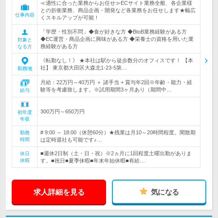
≪適性に合った業務からお任せ≫ECサイト業務全般、各企業様
との折衝業務、商品企画・開発など各業務をお任せします★幅広
仕事内容
くスキルアップが可能！
「学歴・性別不問」◆食が好きな方 ◆BtoB業務経験がある方
◆EC運営・商品企画に興味がある方 ◆栄養士の資格を用いた業
対象と
務経験がある方
なる方
《転勤なし！》 ★本社は駅から徒歩数分のオフィスです！ 【本
社】 東京都大田区大森北1-23-5第…
勤務地
月給：22万円～40万円 ＋ 諸手当 + 賞与年2回※年齢・能力・経
験等を考慮致します。※試用期間3ヶ月あり（期間中…
給与
300万円～650万円
初年度
年収
# 9:00 ～ 18:00（休憩60分）★残業は月10～20時間程度。閑散期
勤務
時間
は定時退社も可能です♪…
■週休2日制（土・日・祝）※2ヵ月に1回程度土曜出勤がありま
休日
休暇
す。■祝日■夏季休暇■年末年始休暇■有給…
求人詳細を見る
気になる