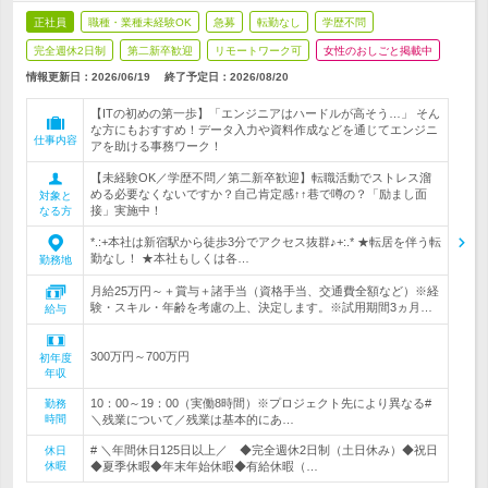
正社員
職種・業種未経験OK
急募
転勤なし
学歴不問
完全週休2日制
第二新卒歓迎
リモートワーク可
女性のおしごと掲載中
情報更新日：2026/06/19
終了予定日：
2026/08/20
【ITの初めの第一歩】「エンジニアはハードルが高そう…」 そん
な方にもおすすめ！データ入力や資料作成などを通じてエンジニ
仕事内容
アを助ける事務ワーク！
【未経験OK／学歴不問／第二新卒歓迎】転職活動でストレス溜
める必要なくないですか？自己肯定感↑↑巷で噂の？「励まし面
対象と
接」実施中！
なる方
*.:+本社は新宿駅から徒歩3分でアクセス抜群♪+:.* ★転居を伴う転
勤なし！ ★本社もしくは各…
勤務地
月給25万円～＋賞与＋諸手当（資格手当、交通費全額など）※経
験・スキル・年齢を考慮の上、決定します。※試用期間3ヵ月…
給与
300万円～700万円
初年度
年収
10：00～19：00（実働8時間）※プロジェクト先により異なる#
勤務
時間
＼残業について／残業は基本的にあ…
# ＼年間休日125日以上／ ◆完全週休2日制（土日休み）◆祝日
休日
休暇
◆夏季休暇◆年末年始休暇◆有給休暇（…