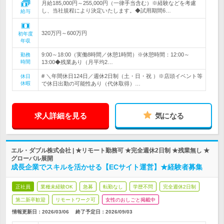
月給185,000円～255,000円（一律手当含む）※経験などを考慮
し、当社規程により決定いたします。◆試用期間6…
給与
320万円～600万円
初年度
年収
9:00～18:00（実働8時間／休憩1時間）※休憩時間：12:00～
勤務
時間
13:00◆残業あり（月平均2…
# ＼年間休日124日／週休2日制（土・日・祝 ）※店頭イベント等
休日
休暇
で休日出勤の可能性あり（代休取得）…
求人詳細を見る
気になる
エル・ダブル株式会社 | ★リモート勤務可 ★完全週休2日制 ★残業無し ★
グローバル展開
成長企業でスキルを活かせる【ECサイト運営】★経験者募集
正社員
業種未経験OK
急募
転勤なし
学歴不問
完全週休2日制
第二新卒歓迎
リモートワーク可
女性のおしごと掲載中
情報更新日：2026/03/06
終了予定日：
2026/09/03