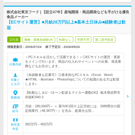
株式会社東京フード | 【設立47年】産地開発・商品開発などを手がける優良
食品メーカー
【ECサイト運営】■月給28万円以上■基本土日休み■経験者は歓
迎
正社員
職種・業種未経験OK
転勤なし
学歴不問
第二新卒歓迎
情報更新日：2026/07/24
終了予定日：
2026/09/24
＜PCスキルを活かして活躍できる！＞◎ECサイトの運営・更新
をメインで行います。商品の仕入れやイベントへの出展、発送業
仕事内容
務などもお任せします。
《未経験者も応募可》◎基本的なPCスキル（Excel、Word）
★HTML・illustrator・Photoshopについての知識がある方は歓迎
対象と
します♪
なる方
【転勤なし＆U・Iターン歓迎＆マイカー通勤OK】 栃木県佐野市
赤坂町940-3
勤務地
月給：280,000円～ ＋ 賞与年2回※上記月給には、30時間分の固
定残業代（48,387円～）を含み、超過分は別…
給与
350万円～450万円
初年度
年収