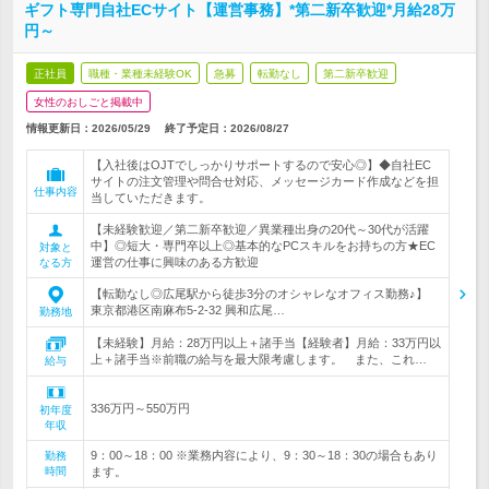
ギフト専門自社ECサイト【運営事務】*第二新卒歓迎*月給28万
円～
正社員
職種・業種未経験OK
急募
転勤なし
第二新卒歓迎
女性のおしごと掲載中
情報更新日：2026/05/29
終了予定日：
2026/08/27
【入社後はOJTでしっかりサポートするので安心◎】◆自社EC
サイトの注文管理や問合せ対応、メッセージカード作成などを担
仕事内容
当していただきます。
【未経験歓迎／第二新卒歓迎／異業種出身の20代～30代が活躍
中】◎短大・専門卒以上◎基本的なPCスキルをお持ちの方★EC
対象と
運営の仕事に興味のある方歓迎
なる方
【転勤なし◎広尾駅から徒歩3分のオシャレなオフィス勤務♪】
東京都港区南麻布5-2-32 興和広尾…
勤務地
【未経験】月給：28万円以上＋諸手当【経験者】月給：33万円以
上＋諸手当※前職の給与を最大限考慮します。 また、これ…
給与
336万円～550万円
初年度
年収
9：00～18：00 ※業務内容により、9：30～18：30の場合もあり
勤務
時間
ます。