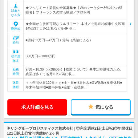
★フルリモート前提の全国募集★【Webマーケター3年以上の経
対象と
験者】フリーランスの方も歓迎／学歴不問
なる方
★全国から参画可能なフルリモート 本社／北海道札幌市中央区南
1条西3丁目8-11 札石ビル4F ※…
勤務地
■月給33万円～42万円＋賞与（業績による）
給与
500万円～1000万円
初年度
年収
9:30～18:30（休憩60分)【残業について】基本定時退社のため、
勤務
時間
残業は多くても月10h未満に収…
＜＜年間休日120日＞＞■土・日■祝日休み■GW休暇■夏季休暇■
休日
休暇
年末年始休暇■慶弔休暇■産前・産後休…
求人詳細を見る
気になる
キリングループロジスティクス株式会社 | ◎完全週休2日(土日祝)◎年間休日
121日以上◎賞与実績約4.2ヶ月