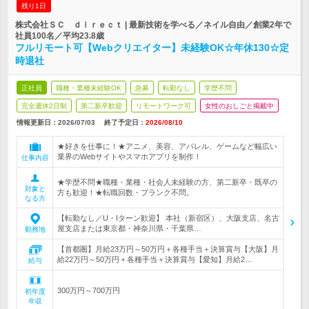
残り1日
株式会社ＳＣ ｄｉｒｅｃｔ | 最新技術を学べる／ネイル自由／創業2年で
社員100名／平均23.8歳
フルリモート可【Webクリエイター】未経験OK☆年休130☆定
時退社
正社員
職種・業種未経験OK
急募
転勤なし
学歴不問
完全週休2日制
第二新卒歓迎
リモートワーク可
女性のおしごと掲載中
情報更新日：2026/07/03
終了予定日：
2026/08/10
★好きを仕事に！★アニメ、美容、アパレル、ゲームなど幅広い
業界のWebサイトやスマホアプリを制作！
仕事内容
★学歴不問★職種・業種・社会人未経験の方、第二新卒・既卒の
対象と
方も歓迎！★転職回数・ブランク不問。
なる方
【転勤なし／U・Iターン歓迎】 本社（新宿区）、大阪支店、名古
屋支店または東京都・神奈川県・千葉県…
勤務地
【首都圏】月給23万円～50万円＋各種手当＋決算賞与【大阪】月
給22万円～50万円＋各種手当＋決算賞与【愛知】月給2…
給与
300万円～700万円
初年度
年収