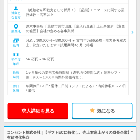
《経験者を即戦力として採用！》【必須】Eコマースに関する業
対象と
務経験・高卒以上
なる方
原木事務所 千葉県市川市田尻 【雇入れ直後】上記事業所 【変更
の範囲】会社の定める各事業所
勤務地
月給：360,000円～590,000円 ＋ 賞与年3回※経験・能力を考慮の
上、決定いたします※試用期間3ヶ月（待遇…
給与
545万円～940万円
初年度
年収
1ヶ月単位の変形労働時間制（週平均40時間以内）勤務シフト
勤務
時間
例：9:00～18:00※時間外労働有無：…
年間休日120日* 週休二日制（シフトによる）* 有給休暇10～20日
休日
休暇
* 慶弔
求人詳細を見る
気になる
コンセント株式会社 | 【ギフトECに特化し、売上右肩上がりの成長企業】*
有給消化率◎