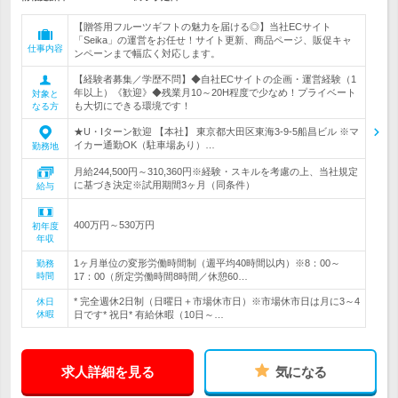
【贈答用フルーツギフトの魅力を届ける◎】当社ECサイト
「Seika」の運営をお任せ！サイト更新、商品ページ、販促キャ
仕事内容
ンペーンまで幅広く対応します。
【経験者募集／学歴不問】◆自社ECサイトの企画・運営経験（1
年以上）《歓迎》◆残業月10～20H程度で少なめ！プライベート
対象と
も大切にできる環境です！
なる方
★U・Iターン歓迎 【本社】 東京都大田区東海3-9-5船昌ビル ※マ
イカー通勤OK（駐車場あり）…
勤務地
月給244,500円～310,360円※経験・スキルを考慮の上、当社規定
に基づき決定※試用期間3ヶ月（同条件）
給与
400万円～530万円
初年度
年収
1ヶ月単位の変形労働時間制（週平均40時間以内）※8：00～
勤務
時間
17：00（所定労働時間8時間／休憩60…
* 完全週休2日制（日曜日＋市場休市日）※市場休市日は月に3～4
休日
休暇
日です* 祝日* 有給休暇（10日～…
求人詳細を見る
気になる