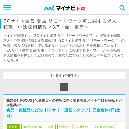
ECサイト運営 食品 リモートワーク可に関する求人・
転職・中途採用情報＜8/7（金）更新＞
マイナビ転職では「ECサイト運営 食品 リモートワーク可」に関連する転職・
求人・中途採用情報を多数掲載中!「ECサイト運営 食品 リモートワーク可」の
転職・求人情報を探しているあなたにおすすめのお仕事を掲載しています。
「ECサイト運営 食品 リモートワーク可」に関連するキーワードからも転職・
求人情報をお探しいただけるので、あなたにぴったりのお仕事を見つけてみて
ください!
1～9件 (全9件中)
1
株式会社FOCUS | ＼新拠点への移転に伴う増員募集／※今年11月移転予定
★副業OK
食品・化粧品などの【ECサイト運営スタッフ】完全週休2日(土
日)
正社員
業種未経験OK
急募
転勤なし
学歴不問
完全週休2日制