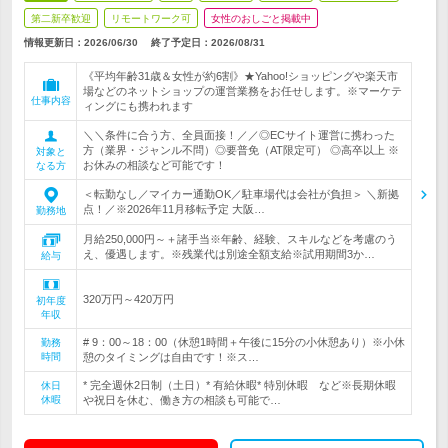
第二新卒歓迎
リモートワーク可
女性のおしごと掲載中
情報更新日：2026/06/30
終了予定日：
2026/08/31
《平均年齢31歳＆女性が約6割》★Yahoo!ショッピングや楽天市
場などのネットショップの運営業務をお任せします。※マーケテ
仕事内容
ィングにも携われます
＼＼条件に合う方、全員面接！／／◎ECサイト運営に携わった
方（業界・ジャンル不問）◎要普免（AT限定可） ◎高卒以上 ※
対象と
お休みの相談など可能です！
なる方
＜転勤なし／マイカー通勤OK／駐車場代は会社が負担＞ ＼新拠
点！／※2026年11月移転予定 大阪…
勤務地
月給250,000円～＋諸手当※年齢、経験、スキルなどを考慮のう
え、優遇します。※残業代は別途全額支給※試用期間3か…
給与
320万円～420万円
初年度
年収
# 9：00～18：00（休憩1時間＋午後に15分の小休憩あり）※小休
勤務
時間
憩のタイミングは自由です！※ス…
* 完全週休2日制（土日）* 有給休暇* 特別休暇 など※長期休暇
休日
休暇
や祝日を休む、働き方の相談も可能で…