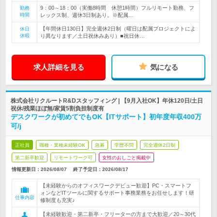
9：00～18：00（実働8時間 休憩1時間）フルリモート勤務、フ
勤務
時間
レックス制、週休3日制あり。※配属…
【年間休日130日】完全週休2日制（曜日は配属プロジェクトによ
休日
休暇
り異なります／土日祝休みあり）■祝日休…
求人詳細を見る
気になる
株式会社リクルートR&Dスタッフィング | 【9月入社OK】年休120日/土日
祝休/残業ほぼ無/家賃5割負担制度有
デスクワークが初めてでもOK【ITサポート】初年度年収400万
可/j
正社員
職種・業種未経験OK
急募
学歴不問
完全週休2日制
第二新卒歓迎
リモートワーク可
女性のおしごと掲載中
情報更新日：2026/08/07
終了予定日：
2026/08/17
【未経験からのオフィスワークデビュー歓迎】PC・スマートフ
ォンなどITツールに関するサポート事務業務をお任せします！研
仕事内容
修制度も充実♪
【未経験歓迎・第二新卒・フリーターの方まで大歓迎／20～30代