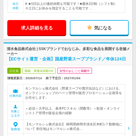
# ★5日以上の連続休暇も可能です！■週休2日制（シフト制）
休日
休暇
※土日にお休みを指定することも可能です…
求人詳細を見る
気になる
清水食品株式会社 | SSKブランドでおなじみ。多彩な食品を展開する老舗メ
ーカー
【ECサイト運営・企画】国産野菜スープブランド／年休124日
正社員
職種・業種未経験OK
女性のおしごと掲載中
情報更新日：2026/07/14
終了予定日：
2027/01/04
モンマルシェ株式会社（野菜スープや贅沢缶詰など）における、
オンラインショップのページ管理や販売プロモーション企画等を
仕事内容
お任せします。
＜必須＞大卒以上、基本PCスキル（関数等）＜歓迎＞オンライ
対象と
ンストア管理や販促企画の経験
なる方
【モンマルシェ株式会社】 静岡県静岡市清水区本町1-7 勤務地に
ついて 初任地はモンマルシェ株式会…
勤務地