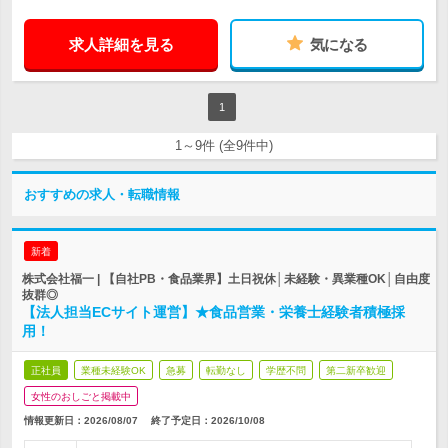
求人詳細を見る
気になる
1
1～9件 (全9件中)
おすすめの求人・転職情報
新着
株式会社福一 | 【自社PB・食品業界】土日祝休│未経験・異業種OK│自由度
抜群◎
【法人担当ECサイト運営】★食品営業・栄養士経験者積極採
用！
正社員
業種未経験OK
急募
転勤なし
学歴不問
第二新卒歓迎
女性のおしごと掲載中
情報更新日：2026/08/07
終了予定日：
2026/10/08