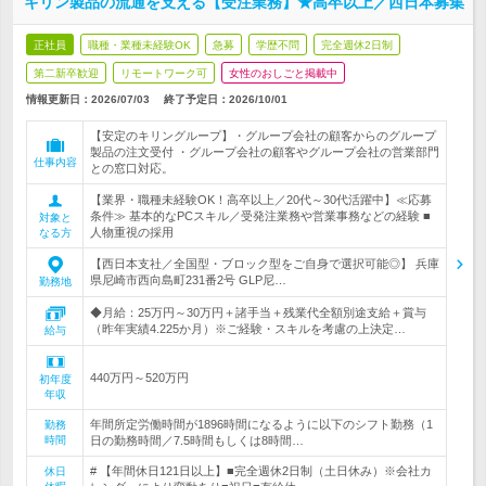
キリン製品の流通を支える【受注業務】★高卒以上／西日本募集
正社員
職種・業種未経験OK
急募
学歴不問
完全週休2日制
第二新卒歓迎
リモートワーク可
女性のおしごと掲載中
情報更新日：2026/07/03
終了予定日：
2026/10/01
【安定のキリングループ】・グループ会社の顧客からのグループ
製品の注文受付 ・グループ会社の顧客やグループ会社の営業部門
仕事内容
との窓口対応。
【業界・職種未経験OK！高卒以上／20代～30代活躍中】≪応募
条件≫ 基本的なPCスキル／受発注業務や営業事務などの経験 ■
対象と
人物重視の採用
なる方
【西日本支社／全国型・ブロック型をご自身で選択可能◎】 兵庫
県尼崎市西向島町231番2号 GLP尼…
勤務地
◆月給：25万円～30万円＋諸手当＋残業代全額別途支給＋賞与
（昨年実績4.225か月）※ご経験・スキルを考慮の上決定…
給与
440万円～520万円
初年度
年収
年間所定労働時間が1896時間になるように以下のシフト勤務（1
勤務
時間
日の勤務時間／7.5時間もしくは8時間…
# 【年間休日121日以上】■完全週休2日制（土日休み）※会社カ
休日