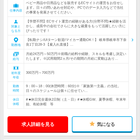
ベビー用品や日用品などを販売するECサイトの運営をお任せし
ます。日々の問いあわせ対応や、PCでのデータ入力などで当社
仕事内容
の事業を発展させてください。
【学歴不問】ECサイト運営の経験がある方(分野不問)★経験を活
かし、成長中の会社でさらに大きな裁量をもって活躍したい方に
対象と
ぴったりです！
なる方
【転勤ナシ/UIターン歓迎/マイカー通勤OK！】 岐阜県岐阜市下奈
良1丁目28-3 【雇入れ直後】…
勤務地
月給24万円～50万円※前職の給料や経験、スキルを考慮し決定い
たします。※試用期間2ヵ月/その期間の月給に変動はあり…
給与
300万円～700万円
初年度
年収
9：00～18：00(休憩時間：60分)※「家族第一主義」の当社。
勤務
時間
日々のスケジュールは個々に任せてい…
# ■休日完全週休2日制（土・日）# ■休暇GW、夏季休暇、年末年
休日
休暇
始、有給休暇 等
求人詳細を見る
気になる