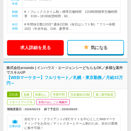
年収
# ＜フレックスタイム制＞標準労働時間 1日8時間標準労働時間
勤務
時間
帯 9:00～18:00休憩時間：60…
# 年間休日数120日* 週休2日制（休日はシフト制）* フリー休暇
休日
休暇
16日（年末年始、GW、夏季等…
求人詳細を見る
気になる
株式会社arounds | インハウス・エージェンシーどちらもOK／多様な案件
でスキルUP
【WEBマーケター】フルリモート／札幌・東京勤務／月給33万
円～
正社員
急募
転勤なし
学歴不問
完全週休2日制
第二新卒歓迎
リモートワーク可
女性のおしごと掲載中
情報更新日：2026/06/19
終了予定日：
2026/08/20
自社サイト・クライアントのECサイトを中心としたWebマーケ
ティングをお任せ／ディレクターとチーム制のため、自分の業務
仕事内容
に集中可能！