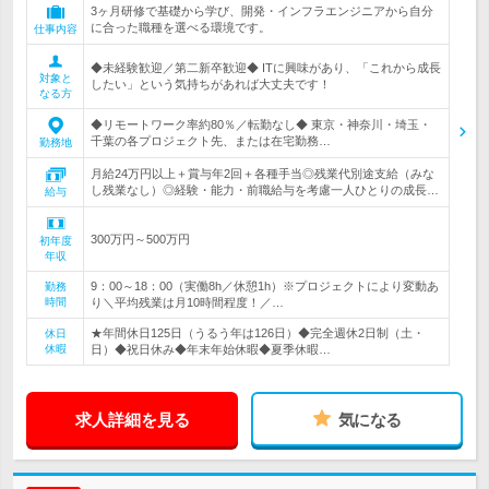
3ヶ月研修で基礎から学び、開発・インフラエンジニアから自分
に合った職種を選べる環境です。
仕事内容
◆未経験歓迎／第二新卒歓迎◆ ITに興味があり、「これから成長
対象と
したい」という気持ちがあれば大丈夫です！
なる方
◆リモートワーク率約80％／転勤なし◆ 東京・神奈川・埼玉・
千葉の各プロジェクト先、または在宅勤務…
勤務地
月給24万円以上＋賞与年2回＋各種手当◎残業代別途支給（みな
し残業なし）◎経験・能力・前職給与を考慮一人ひとりの成長…
給与
300万円～500万円
初年度
年収
9：00～18：00（実働8h／休憩1h）※プロジェクトにより変動あ
勤務
時間
り＼平均残業は月10時間程度！／…
★年間休日125日（うるう年は126日）◆完全週休2日制（土・
休日
休暇
日）◆祝日休み◆年末年始休暇◆夏季休暇…
求人詳細を見る
気になる