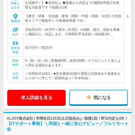
が活躍中！】◆高卒以上 ◆面接から内定まで1週間&早期入社希
対象と
望も大歓迎です ※副業もOK
なる方
【東北・関東・北信越・東海・関西・中国・四国・九州】の全国
各エリアで募集中☆ ※勤務地考慮 ※IU…
勤務地
月給20.9万～44万円＋賞与（年2回）※経験、能力、前給を考慮
し相談の上、決定します。※時間外手当支給＜未経験1年…
給与
317万円～700万円
初年度
年収
9：00～18：00（実働8時間、休憩1時間）※プロジェクト先によ
勤務
時間
り異なる場合があります。
＜年間休日120日＞■完全週休2日制※原則土日祝休み※派遣先カ
休日
休暇
レンダーに準じて一部例外あり◇年末年始…
求人詳細を見る
気になる
ALJOY株式会社 | 年間休日125日(土日祝休み)／面接1回！即日内定もOK！
【ITサポート事務】＼同期と一緒に安心デビュー／フルリモート
有