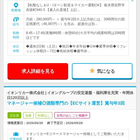
【転勤なし＆U・Iターン歓迎＆マイカー通勤OK】 栃木県佐野市
赤坂町940-3 【雇入れ直後】上記…
勤務地
月給：280,000円～ ＋ 賞与年2回※上記月給には、30時間分の固
定残業代（48,387円～）を含み、超過分は別…
給与
8:45～17:45(実働8時間・休憩60分)※月平均の残業時間は25時間
勤務
時間
ほどです
◆週休2日制（土日）◆祝日◆年末年始◆GW◆夏季休暇◆リフレ
休日
休暇
ッシュ休暇(5～7日)◆有給休暇◆慶弔休…
求人詳細を見る
気になる
イオンリカー株式会社 | イオングループの安定基盤・福利厚生充実・年間休
日120日以上
マネージャー候補◎酒類専門の【ECサイト運営】賞与年3回
正社員
急募
転勤なし
女性のおしごと掲載中
情報更新日：2026/06/30
終了予定日：
2026/09/28
イオンリカーEコマースマネージャー候補としてご勤務いただき
ます。
仕事内容