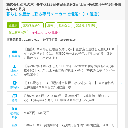
株式会社生活の木 | ◆年休125日◆完全週休2日(土日)◆残業月平均10h◆賞
与年4ヶ月分
暮らしを豊かに彩る専門メーカーで活躍♪【EC運営】
正社員
業種未経験OK
急募
転勤なし
完全週休2日制
第二新卒歓迎
女性のおしごと掲載中
情報更新日：2026/07/10
終了予定日：
2026/09/10
【幅広いスキルと経験値を磨ける♪】直営店と連携した自社ECサ
イトの運営もしくは、各種ECモールの特色に応じた施策・運営
仕事内容
に携わっていただきます。
【業界経験は問いません！ECサイトの運営経験をお持ちの方(年
数不問)】●大卒以上 ●第二新卒歓迎 ●20代、30代の若手メンバー
対象と
が活躍中！
なる方
【★転勤なし！★「明治神宮前駅」から徒歩2分！】 東京都渋谷
区神宮前6-3-8 ※月に1回程度、岐…
勤務地
月給250,000円～310,100円＋賞与年2回＋決算賞与（業績によ
る）★賞与年4ヶ月分※経験やスキルによって入社…
給与
400万円～500万円
初年度
年収
9:00～18:00（実働8時間）★残業は月平均10時間程度。メリハリ
勤務