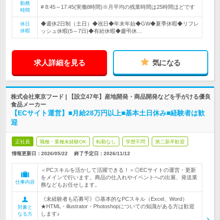
勤務
# 8:45～17:45(実働8時間)※月平均の残業時間は25時間ほどです
時間
◆週休2日制（土日）◆祝日◆年末年始◆GW◆夏季休暇◆リフレ
休日
休暇
ッシュ休暇(5～7日)◆有給休暇◆慶弔休…
求人詳細を見る
気になる
株式会社東京フード | 【設立47年】産地開発・商品開発などを手がける優良
食品メーカー
【ECサイト運営】■月給28万円以上■基本土日休み■経験者は歓
迎
正社員
職種・業種未経験OK
転勤なし
学歴不問
第二新卒歓迎
情報更新日：2026/05/22
終了予定日：
2026/11/12
＜PCスキルを活かして活躍できる！＞◎ECサイトの運営・更新
をメインで行います。商品の仕入れやイベントへの出展、発送業
仕事内容
務などもお任せします。
《未経験者も応募可》◎基本的なPCスキル（Excel、Word）
★HTML・illustrator・Photoshopについての知識がある方は歓迎
対象と
します♪
なる方