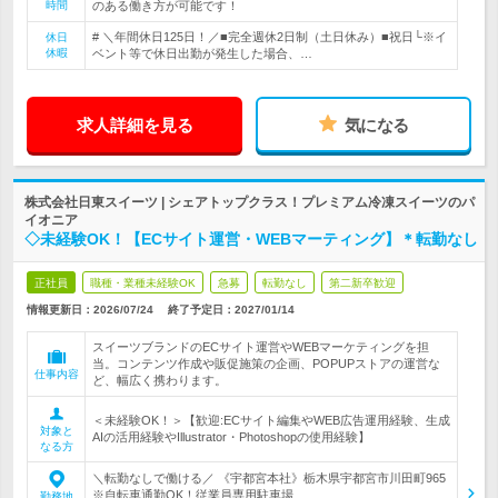
時間
のある働き方が可能です！
# ＼年間休日125日！／■完全週休2日制（土日休み）■祝日└※イ
休日
休暇
ベント等で休日出勤が発生した場合、…
求人詳細を見る
気になる
株式会社日東スイーツ | シェアトップクラス！プレミアム冷凍スイーツのパ
イオニア
◇未経験OK！【ECサイト運営・WEBマーティング】＊転勤なし
正社員
職種・業種未経験OK
急募
転勤なし
第二新卒歓迎
情報更新日：2026/07/24
終了予定日：
2027/01/14
スイーツブランドのECサイト運営やWEBマーケティングを担
当。コンテンツ作成や販促施策の企画、POPUPストアの運営な
仕事内容
ど、幅広く携わります。
＜未経験OK！＞【歓迎:ECサイト編集やWEB広告運用経験、生成
対象と
AIの活用経験やIllustrator・Photoshopの使用経験】
なる方
＼転勤なしで働ける／ 《宇都宮本社》栃木県宇都宮市川田町965
※自転車通勤OK！従業員専用駐車場…
勤務地