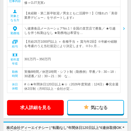
仕事内容
修＋OJT充実♪
【未経験・第二新卒歓迎／男女ともに活躍中！】◎憧れの「美容
対象と
業界デビュー」をサポートします♪
なる方
＼健康食品メーカーシェアNo.1！全国の直営店で募集／ ★引越
しを伴う転勤はなし ★勤務地は希望を…
勤務地
【月給25万1000円以上 ＋ 各種手当 ＋ 賞与年2回】※年齢や経験
を考慮のうえ当社規定により決定します。※3ヶ月…
給与
301万円～350万円
初年度
年収
実働8時間／休憩1時間・シフト制（勤務例）早番／9：30～18：
勤務
時間
30遅番／12：30～21：30 な…
# ☆★年間休日120日以上★☆（2026年度実績：124日）◆完全週
休日
休暇
休2日制（月8日以上・会社が定…
求人詳細を見る
気になる
株式会社ディーエイチシー | *転勤なし*年間休日120日以上*6連休取得OK＊