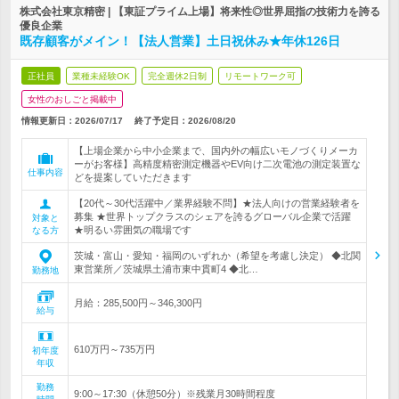
株式会社東京精密 | 【東証プライム上場】将来性◎世界屈指の技術力を誇る
優良企業
既存顧客がメイン！【法人営業】土日祝休み★年休126日
正社員
業種未経験OK
完全週休2日制
リモートワーク可
女性のおしごと掲載中
情報更新日：2026/07/17
終了予定日：
2026/08/20
【上場企業から中小企業まで、国内外の幅広いモノづくりメーカ
ーがお客様】高精度精密測定機器やEV向け二次電池の測定装置な
仕事内容
どを提案していただきます
【20代～30代活躍中／業界経験不問】★法人向けの営業経験者を
募集 ★世界トップクラスのシェアを誇るグローバル企業で活躍
対象と
★明るい雰囲気の職場です
なる方
茨城・富山・愛知・福岡のいずれか（希望を考慮し決定） ◆北関
東営業所／茨城県土浦市東中貫町4 ◆北…
勤務地
月給：285,500円～346,300円
給与
610万円～735万円
初年度
年収
勤務
9:00～17:30（休憩50分）※残業月30時間程度