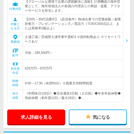
【グローバルな環境で企業の課題解決に貢献】計測機器の海外営
業として、海外現地法人や各国の代理店との商談・提案、アフタ
仕事内容
ーサービスを担当します。
【20代～30代活躍中】《必須条件》BtoB企業での営業経験／顧客
折衝力・プレゼンテーション力／英語力（TOEIC600点以上、ま
対象と
たは英検準2級以上）
なる方
土浦工場／茨城県土浦市東中貫町4 ※国内転勤あり ※リモートワ
ークあり
勤務地
月給：285,500円～
給与
625万円～870万円
初年度
年収
勤務
9:00～17:30（休憩50分）※残業月30時間程度
時間
《年間休日125日》◆完全週休2日制（土日祝）◆年末年始休暇◆
休日
休暇
有給休暇（初年度12日／最大20日）◆…
求人詳細を見る
気になる