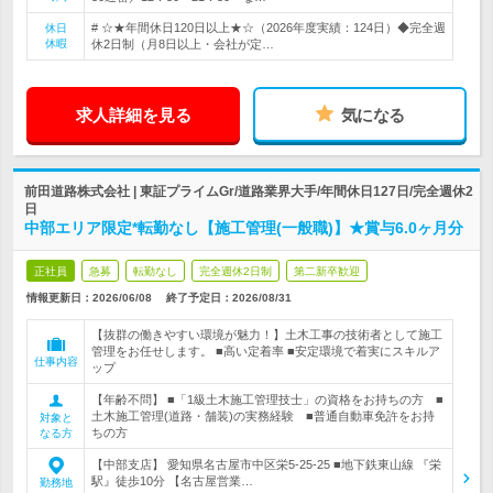
# ☆★年間休日120日以上★☆（2026年度実績：124日）◆完全週
休日
休暇
休2日制（月8日以上・会社が定…
求人詳細を見る
気になる
前田道路株式会社 | 東証プライムGr/道路業界大手/年間休日127日/完全週休2
日
中部エリア限定*転勤なし【施工管理(一般職)】★賞与6.0ヶ月分
正社員
急募
転勤なし
完全週休2日制
第二新卒歓迎
情報更新日：2026/06/08
終了予定日：
2026/08/31
【抜群の働きやすい環境が魅力！】土木工事の技術者として施工
管理をお任せします。 ■高い定着率 ■安定環境で着実にスキルア
仕事内容
ップ
【年齢不問】 ■「1級土木施工管理技士」の資格をお持ちの方 ■
土木施工管理(道路・舗装)の実務経験 ■普通自動車免許をお持
対象と
ちの方
なる方
【中部支店】 愛知県名古屋市中区栄5-25-25 ■地下鉄東山線 『栄
駅』徒歩10分 【名古屋営業…
勤務地