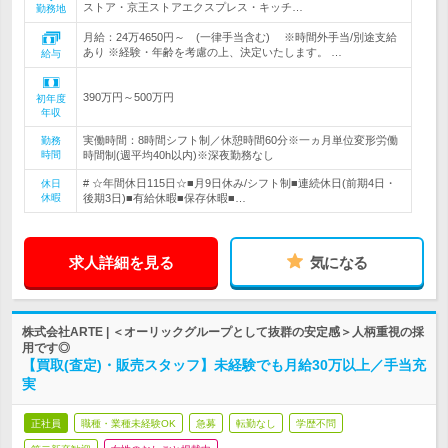
ストア・京王ストアエクスプレス・キッチ…
勤務地
月給：24万4650円～ (一律手当含む) ※時間外手当/別途支給
あり ※経験・年齢を考慮の上、決定いたします。 …
給与
390万円～500万円
初年度
年収
実働時間：8時間シフト制／休憩時間60分※一ヵ月単位変形労働
勤務
時間
時間制(週平均40h以内)※深夜勤務なし
# ☆年間休日115日☆■月9日休み/シフト制■連続休日(前期4日・
休日
休暇
後期3日)■有給休暇■保存休暇■…
求人詳細を見る
気になる
株式会社ARTE | ＜オーリックグループとして抜群の安定感＞人柄重視の採
用です◎
【買取(査定)・販売スタッフ】未経験でも月給30万以上／手当充
実
正社員
職種・業種未経験OK
急募
転勤なし
学歴不問