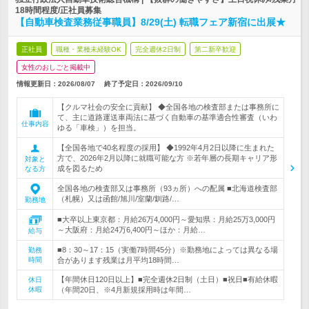
18時間程度/正社員募集
【自動車検査業務従事職員】8/29(土) 転職フェア新宿に出展★
正社員
職種・業種未経験OK
完全週休2日制
第二新卒歓迎
女性のおしごと掲載中
情報更新日：2026/08/07
終了予定日：
2026/09/10
【クルマ社会の安全に貢献】 ◆全国各地の検査部または事務所に
て、主に道路運送車両法に基づく自動車の基準適合性審査（いわ
仕事内容
ゆる「車検」）を担当。
【全国各地で40名程度の採用】 ◆1992年4月2日以降に生まれた
方で、2026年2月以降に就職可能な方 ※若年層の長期キャリア形
対象と
成を図るため
なる方
全国各地の検査部又は事務所（93ヵ所）への配属 ■北海道検査部
（札幌）又は函館/旭川/室蘭/釧路/…
勤務地
■大卒以上東京都：月給26万4,000円～愛知県：月給25万3,000円
～大阪府：月給24万6,400円～ほか：月給…
給与
■8：30～17：15（実働7時間45分）※勤務地によっては異なる場
勤務
時間
合があります残業は月平均18時間…
【年間休日120日以上】■完全週休2日制（土日）■祝日■有給休暇
休日
休暇
（年間20日、※4月新規採用時は年間…