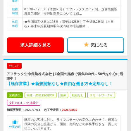
年収
8：30～17：30（休憩60分）※フレックスタイム制、企画業務型
勤務
時間
裁量労働制、交替制勤務については別…
★年間所定休日は125日（閏年は126日）完全週休2日制（土日
休日
休暇
祝）年末年始夏期休暇年次有給休暇結婚休…
求人詳細を見る
気になる
残り2日
アフラック生命保険株式会社 | #全国の拠点で募集#40代～50代を中心に活
躍中！
【既存営業】★新規開拓なし★自由な働き方★定年なし！
業務委託
職種・業種未経験OK
急募
転勤なし
リモートワーク可
女性のおしごと掲載中
情報更新日：2026/07/14
終了予定日：
2026/08/10
既存のお客様に対し、ライフステージの変化に合わせて、最適な
保険の見直し提案から、面談・契約などの事務手続きを一貫して
仕事内容
担当いただきます。