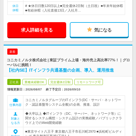
# ★休日日数120日以上■完全週休2日制（土日祝）■年末年始休暇
休日
休暇
■有給休暇（入社直後13日／入社月…
求人詳細を見る
気になる
新着
コニカミノルタ株式会社 | 東証プライム上場・海外売上高比率77%！｜グロ
ーバルに挑戦！
【社内SE】ITインフラ共通基盤の企画、導入、運用推進
正社員
業種未経験OK
完全週休2日制
リモートワーク可
情報更新日：2026/08/07
終了予定日：
2026/09/10
コニカミノルタグループのITインフラ(DC・サーバ・ネットワー
ク・認証基盤等システム全般)の企画、推進、設計
仕事内容
◆大卒以上 ◆ITインフラ（DC、サーバー、ネットワーク等）に
関するシステム構想・システム設計の実務経験／パブリッククラ
対象と
ウド上でのWeb開発経験
なる方
■東京サイト八王子 東京都八王子市石川町2970 ■浜松町ビルディ