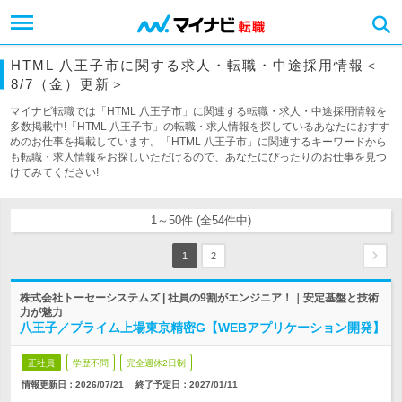
HTML 八王子市に関する求人・転職・中途採用情報＜
8/7（金）更新＞
マイナビ転職では「HTML 八王子市」に関連する転職・求人・中途採用情報を
多数掲載中!「HTML 八王子市」の転職・求人情報を探しているあなたにおすす
めのお仕事を掲載しています。「HTML 八王子市」に関連するキーワードから
も転職・求人情報をお探しいただけるので、あなたにぴったりのお仕事を見つ
けてみてください!
1～50件 (全54件中)
1
2
株式会社トーセーシステムズ | 社員の9割がエンジニア！｜安定基盤と技術
力が魅力
八王子／プライム上場東京精密G【WEBアプリケーション開発】
正社員
学歴不問
完全週休2日制
情報更新日：2026/07/21
終了予定日：
2027/01/11