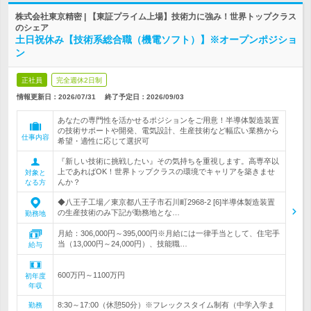
株式会社東京精密 | 【東証プライム上場】技術力に強み！世界トップクラス
のシェア
土日祝休み【技術系総合職（機電ソフト）】※オープンポジショ
ン
正社員
完全週休2日制
情報更新日：2026/07/31
終了予定日：
2026/09/03
あなたの専門性を活かせるポジションをご用意！半導体製造装置
の技術サポートや開発、電気設計、生産技術など幅広い業務から
仕事内容
希望・適性に応じて選択可
『新しい技術に挑戦したい』その気持ちを重視します。高専卒以
上であればOK！世界トップクラスの環境でキャリアを築きませ
対象と
んか？
なる方
◆八王子工場／東京都八王子市石川町2968-2 [6]半導体製造装置
の生産技術のみ下記が勤務地とな…
勤務地
月給：306,000円～395,000円※月給には一律手当として、住宅手
当（13,000円～24,000円）、技能職…
給与
600万円～1100万円
初年度
年収
8:30～17:00（休憩50分）※フレックスタイム制有（中学入学ま
勤務