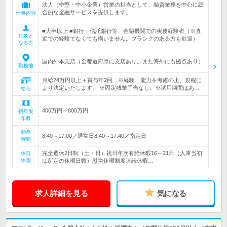
法人（中堅・中小企業）営業の担当として、融資業務を中心に総
合的な金融サービスを提供します。
仕事内容
■大卒以上 ■銀行・信託銀行等、金融機関での実務経験者（※直
対象と
近での経験でなくても構いません。ブランクのある方も歓迎）
なる方
国内外本支店（全都道府県に支店あり。また海外にも拠点あり）
勤務地
月給24万円以上＋賞与年2回 ※経験、能力を考慮の上、規程に
より決定いたします。 ※固定残業手当なし。※試用期間はあ…
給与
400万円～800万円
初年度
年収
勤務
8:40～17:00／通常日8:40～17:40／指定日
時間
完全週休2日制（土・日）祝日年次有給休暇16～21日（入庫当初
休日
休暇
は所定の休暇日数）慰労休暇制度連続休暇…
求人詳細を見る
気になる