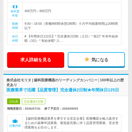
400万円～800万円
初年度
年収
9:00～18:00（実働8時間/休憩1時間）※月平均残業時間は20時間
勤務
時間
以下
# 【年間休日122日】* 完全週休2日制（土日）* 祝日* 年末年始休
休日
休暇
暇（3日）* 有給休暇* 入…
求人詳細を見る
気になる
株式会社モリタ | 歯科医療機器のリーディングカンパニー│100年以上の歴
史あり
医療業界で活躍【品質管理】完全週休2日制★年間休日125日
正社員
完全週休2日制
情報更新日：2026/07/31
終了予定日：
2026/09/03
【歯科医療機器業界を牽引する安定企業】医療機器を輸入販売す
るための薬事申請業務、製造販売業に伴う品質管理業務、安全管
仕事内容
理業務をお任せします。