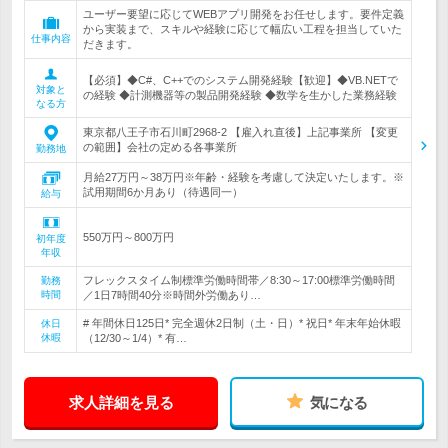
ユーザー要望に応じてWEBアプリ開発をお任せします。要件定義
から実装まで、スキルや経験に応じて幅広い工程を担当していた
仕事内容
だきます。
【必須】◆C#、C++でのシステム開発経験【歓迎】◆VB.NETで
対象と
の経験 ◆計測機器等の製品開発経験 ◆数学を生かした業務経験
なる方
東京都八王子市石川町2968-2 【雇入れ直後】上記事業所 【変更
の範囲】会社の定める各事業所
勤務地
月給27万円～38万円※年齢・経験を考慮して決定いたします。※
試用期間6か月あり（待遇同一）
給与
550万円～800万円
初年度
年収
フレックスタイム制標準労働時間帯／8:30～17:00標準労働時間
勤務
時間
／1日7時間40分※時間外労働あり…
# 年間休日125日* 完全週休2日制（土・日）* 祝日* 年末年始休暇
休日
休暇
（12/30～1/4）* 有…
求人詳細を見る
気になる