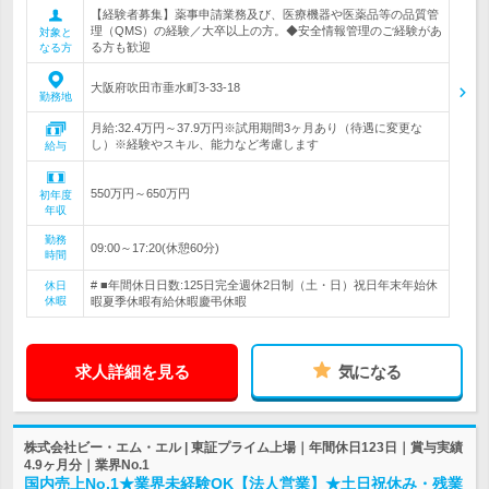
【経験者募集】薬事申請業務及び、医療機器や医薬品等の品質管
理（QMS）の経験／大卒以上の方。◆安全情報管理のご経験があ
対象と
る方も歓迎
なる方
大阪府吹田市垂水町3-33-18
勤務地
月給:32.4万円～37.9万円※試用期間3ヶ月あり（待遇に変更な
し）※経験やスキル、能力など考慮します
給与
550万円～650万円
初年度
年収
勤務
09:00～17:20(休憩60分)
時間
# ■年間休日日数:125日完全週休2日制（土・日）祝日年末年始休
休日
休暇
暇夏季休暇有給休暇慶弔休暇
求人詳細を見る
気になる
株式会社ビー・エム・エル | 東証プライム上場｜年間休日123日｜賞与実績
4.9ヶ月分｜業界No.1
国内売上No.1★業界未経験OK【法人営業】★土日祝休み・残業