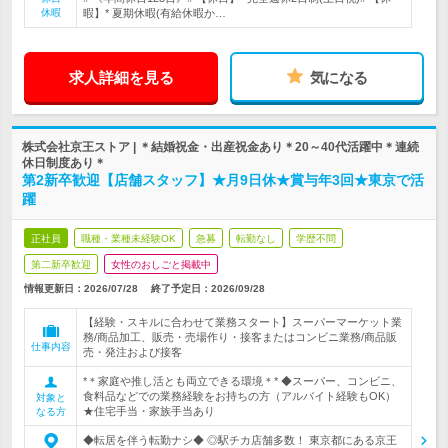
休暇
暇】* 夏期休暇(有給休暇か…
求人詳細を見る
気になる
株式会社京王ストア | ＊結婚祝金・出産祝金あり＊20～40代活躍中＊連続
休日制度あり＊
第2新卒歓迎【店舗スタッフ】★月9日休★賞与年3回★東京で活
躍
正社員
職種・業種未経験OK
急募
転勤なし
学歴不問
第二新卒歓迎
女性のおしごと掲載中
情報更新日：2026/07/28
終了予定日：
2026/09/28
【経験・スキルに合わせて業務スタート】スーパーマーケット業
務/商品加工、販売・売場作り・接客またはコンビニ業務/商品販
仕事内容
売・発注および接客
*＊家庭や推し活とも両立できる環境＊* ◆スーパー、コンビニ、
食料品などでの業務経験をお持ちの方（アルバイト経験もOK）
対象と
★住宅手当・家族手当あり
なる方
◆転居を伴う転勤ナシ◆ ◎駅チカ店舗多数！ 東京都にある京王