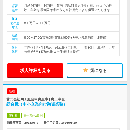
月給44万円～50万円＋賞与（実績6.0ヶ月分）※これまでの経
験・年齢を最大限考慮のうえ当社規定により優遇いたします…
給与
800万円～900万円
初年度
年収
勤務
8:00～17:00(実働8時間/休憩60分)★平均残業時間 25時間
時間
年間休日127日内訳：完全週休二日制、日曜 祝日、夏期4日、年
休日
休暇
末年始8日■有給休暇入社半年経過時点1…
求人詳細を見る
気になる
新着
株式会社商工組合中央金庫 | 商工中金
総合職（中小企業向け融資業務）
正社員
完全週休2日制
情報更新日：2026/08/07
終了予定日：
2026/09/10