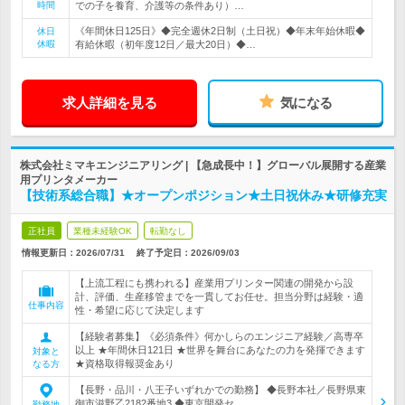
時間
での子を養育、介護等の条件あり）…
《年間休日125日》◆完全週休2日制（土日祝）◆年末年始休暇◆
休日
休暇
有給休暇（初年度12日／最大20日）◆…
求人詳細を見る
気になる
株式会社ミマキエンジニアリング | 【急成長中！】グローバル展開する産業
用プリンタメーカー
【技術系総合職】★オープンポジション★土日祝休み★研修充実
正社員
業種未経験OK
転勤なし
情報更新日：2026/07/31
終了予定日：
2026/09/03
【上流工程にも携われる】産業用プリンター関連の開発から設
計、評価、生産移管までを一貫してお任せ。担当分野は経験・適
仕事内容
性・希望に応じて決定します
【経験者募集】《必須条件》何かしらのエンジニア経験／高専卒
以上 ★年間休日121日 ★世界を舞台にあなたの力を発揮できます
対象と
★資格取得報奨金あり
なる方
【長野・品川・八王子いずれかでの勤務】 ◆長野本社／長野県東
御市滋野乙2182番地3 ◆東京開発セ…
勤務地