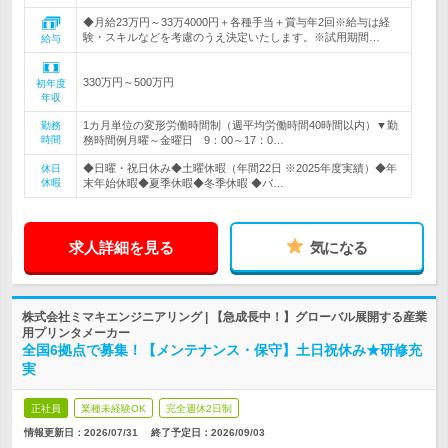
◆月給23万円～33万4000円＋各種手当＋賞与年2回※給与は経
験・スキルなどを考慮のうえ決定いたします。※試用期間…
給与
330万円～500万円
初年度
年収
1カ月単位の変形労働時間制（週平均労働時間40時間以内）▼勤
勤務
時間
務時間例月曜～金曜日 9：00～17：0…
◆日曜・祝日休み◆土曜休暇（年間22日 ※2025年度実績）◆年
休日
休暇
末年始休暇◆夏季休暇◆冬季休暇 ◆バ…
求人詳細を見る
気になる
株式会社ミマキエンジニアリング | 【急成長中！】グローバル展開する産業
用プリンタメーカー
全国6拠点で募集！【メンテナンス・保守】土日祝休み★研修充
実
正社員
業種未経験OK
完全週休2日制
情報更新日：2026/07/31
終了予定日：
2026/09/03