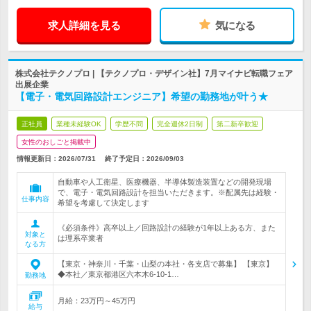
求人詳細を見る
気になる
株式会社テクノプロ | 【テクノプロ・デザイン社】7月マイナビ転職フェア
出展企業
【電子・電気回路設計エンジニア】希望の勤務地が叶う★
正社員
業種未経験OK
学歴不問
完全週休2日制
第二新卒歓迎
女性のおしごと掲載中
情報更新日：2026/07/31
終了予定日：
2026/09/03
自動車や人工衛星、医療機器、半導体製造装置などの開発現場
で、電子・電気回路設計を担当いただきます。※配属先は経験・
仕事内容
希望を考慮して決定します
《必須条件》高卒以上／回路設計の経験が1年以上ある方、また
対象と
は理系卒業者
なる方
【東京・神奈川・千葉・山梨の本社・各支店で募集】 【東京】
◆本社／東京都港区六本木6-10-1…
勤務地
月給：23万円～45万円
給与