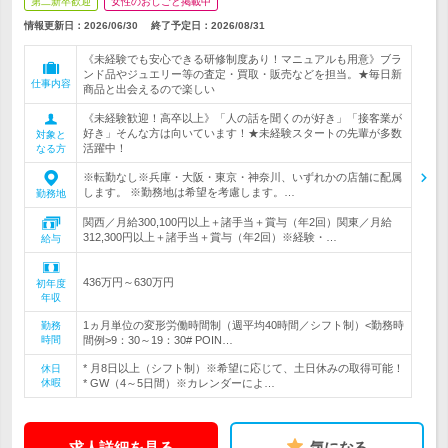
第二新卒歓迎
女性のおしごと掲載中
情報更新日：2026/06/30
終了予定日：
2026/08/31
《未経験でも安心できる研修制度あり！マニュアルも用意》ブラ
ンド品やジュエリー等の査定・買取・販売などを担当。★毎日新
仕事内容
商品と出会えるので楽しい
《未経験歓迎！高卒以上》「人の話を聞くのが好き」「接客業が
好き」そんな方は向いています！★未経験スタートの先輩が多数
対象と
活躍中！
なる方
※転勤なし※兵庫・大阪・東京・神奈川、いずれかの店舗に配属
します。 ※勤務地は希望を考慮します。…
勤務地
関西／月給300,100円以上＋諸手当＋賞与（年2回）関東／月給
312,300円以上＋諸手当＋賞与（年2回）※経験・…
給与
436万円～630万円
初年度
年収
1ヵ月単位の変形労働時間制（週平均40時間／シフト制）<勤務時
勤務
時間
間例>9：30～19：30# POIN…
* 月8日以上（シフト制）※希望に応じて、土日休みの取得可能！
休日
休暇
* GW（4～5日間）※カレンダーによ…
求人詳細を見る
気になる