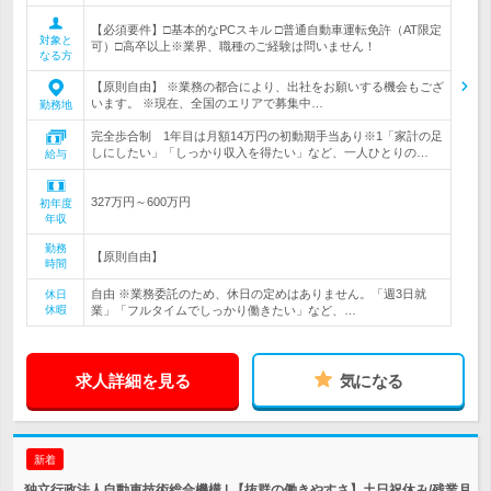
【必須要件】□基本的なPCスキル □普通自動車運転免許（AT限定
対象と
可）□高卒以上※業界、職種のご経験は問いません！
なる方
【原則自由】 ※業務の都合により、出社をお願いする機会もござ
います。 ※現在、全国のエリアで募集中…
勤務地
完全歩合制 1年目は月額14万円の初動期手当あり※1「家計の足
しにしたい」「しっかり収入を得たい」など、一人ひとりの…
給与
327万円～600万円
初年度
年収
勤務
【原則自由】
時間
自由 ※業務委託のため、休日の定めはありません。「週3日就
休日
休暇
業」「フルタイムでしっかり働きたい」など、…
求人詳細を見る
気になる
新着
独立行政法人自動車技術総合機構 | 【抜群の働きやすさ】土日祝休み/残業月