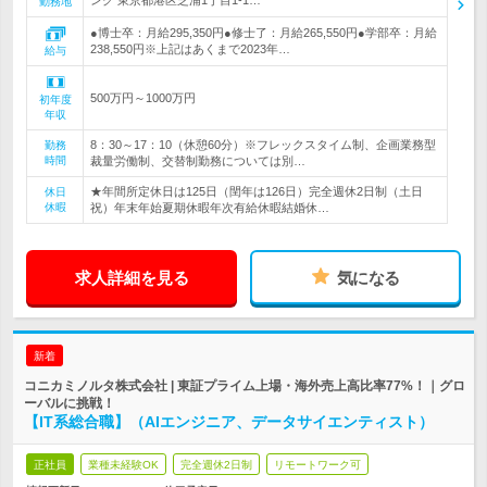
ング 東京都港区芝浦1丁目1-1…
勤務地
●博士卒：月給295,350円●修士了：月給265,550円●学部卒：月給
238,550円※上記はあくまで2023年…
給与
500万円～1000万円
初年度
年収
8：30～17：10（休憩60分）※フレックスタイム制、企画業務型
勤務
時間
裁量労働制、交替制勤務については別…
★年間所定休日は125日（閏年は126日）完全週休2日制（土日
休日
休暇
祝）年末年始夏期休暇年次有給休暇結婚休…
求人詳細を見る
気になる
新着
コニカミノルタ株式会社 | 東証プライム上場・海外売上高比率77%！｜グロ
ーバルに挑戦！
【IT系総合職】（AIエンジニア、データサイエンティスト）
正社員
業種未経験OK
完全週休2日制
リモートワーク可