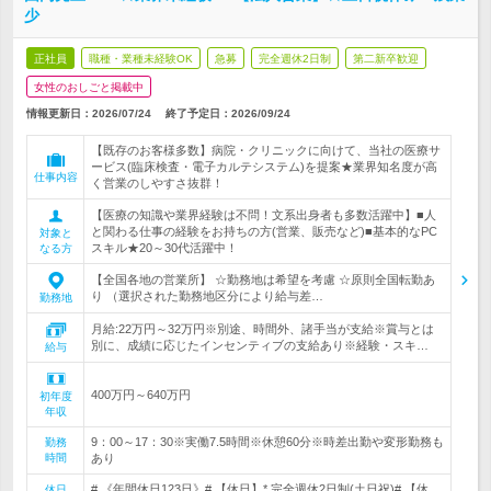
少
正社員
職種・業種未経験OK
急募
完全週休2日制
第二新卒歓迎
女性のおしごと掲載中
情報更新日：2026/07/24
終了予定日：
2026/09/24
【既存のお客様多数】病院・クリニックに向けて、当社の医療サ
ービス(臨床検査・電子カルテシステム)を提案★業界知名度が高
仕事内容
く営業のしやすさ抜群！
【医療の知識や業界経験は不問！文系出身者も多数活躍中】■人
と関わる仕事の経験をお持ちの方(営業、販売など)■基本的なPC
対象と
スキル★20～30代活躍中！
なる方
【全国各地の営業所】 ☆勤務地は希望を考慮 ☆原則全国転勤あ
り （選択された勤務地区分により給与差…
勤務地
月給:22万円～32万円※別途、時間外、諸手当が支給※賞与とは
別に、成績に応じたインセンティブの支給あり※経験・スキ…
給与
400万円～640万円
初年度
年収
9：00～17：30※実働7.5時間※休憩60分※時差出勤や変形勤務も
勤務
時間
あり
# 《年間休日123日》# 【休日】* 完全週休2日制(土日祝)# 【休
休日