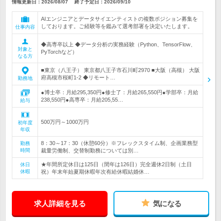
情報更新日：2026/08/07
終了予定日：
2026/09/10
AIエンジニアとデータサイエンティストの複数ポジション募集を
しております。ご経験等を鑑みて選考部署を決定いたします。
仕事内容
◆高専卒以上 ◆データ分析の実務経験（Python、TensorFlow、
対象と
PyTorchなど）
なる方
■東京（八王子） 東京都八王子市石川町2970 ■大阪（高槻） 大阪
府高槻市桜町1-2 ◆リモート…
勤務地
●博士卒：月給295,350円●修士了：月給265,550円●学部卒：月給
238,550円●高専卒：月給205,55…
給与
500万円～1000万円
初年度
年収
8：30～17：30（休憩60分）※フレックスタイム制、企画業務型
勤務
時間
裁量労働制、交替制勤務については別…
★年間所定休日は125日（閏年は126日）完全週休2日制（土日
休日
休暇
祝）年末年始夏期休暇年次有給休暇結婚休…
求人詳細を見る
気になる