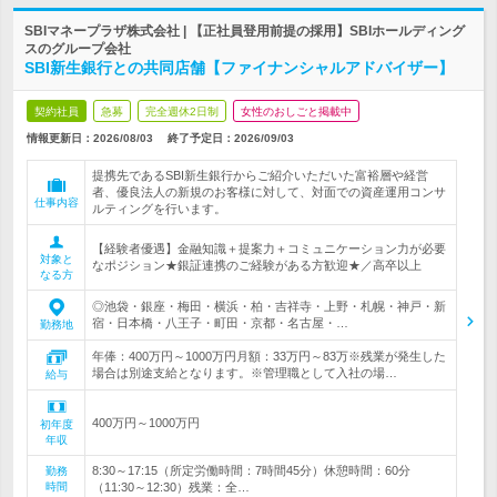
SBIマネープラザ株式会社 | 【正社員登用前提の採用】SBIホールディング
スのグループ会社
SBI新生銀行との共同店舗【ファイナンシャルアドバイザー】
契約社員
急募
完全週休2日制
女性のおしごと掲載中
情報更新日：2026/08/03
終了予定日：
2026/09/03
提携先であるSBI新生銀行からご紹介いただいた富裕層や経営
者、優良法人の新規のお客様に対して、対面での資産運用コンサ
仕事内容
ルティングを行います。
【経験者優遇】金融知識＋提案力＋コミュニケーション力が必要
対象と
なポジション★銀証連携のご経験がある方歓迎★／高卒以上
なる方
◎池袋・銀座・梅田・横浜・柏・吉祥寺・上野・札幌・神戸・新
宿・日本橋・八王子・町田・京都・名古屋・…
勤務地
年俸：400万円～1000万円月額：33万円～83万※残業が発生した
場合は別途支給となります。※管理職として入社の場…
給与
400万円～1000万円
初年度
年収
8:30～17:15（所定労働時間：7時間45分）休憩時間：60分
勤務
時間
（11:30～12:30）残業：全…