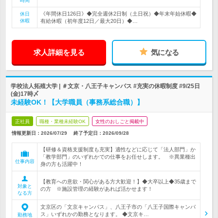
時間
《年間休日126日》◆完全週休2日制（土日祝）◆年末年始休暇◆
休日
休暇
有給休暇（初年度12日／最大20日）◆…
求人詳細を見る
気になる
学校法人拓殖大学 | ＃文京・八王子キャンパス #充実の休暇制度 #9/25日
(金)17時〆
未経験OK！【大学職員（事務系総合職）】
正社員
職種・業種未経験OK
女性のおしごと掲載中
情報更新日：2026/07/29
終了予定日：
2026/09/28
【研修＆資格支援制度も充実】適性などに応じて「法人部門」か
「教学部門」のいずれかでの仕事をお任せします。 ※異業種出
仕事内容
身の方も活躍中！
【教育への意欲・関心がある方大歓迎！】◆大卒以上◆35歳まで
対象と
の方 ※施設管理の経験があれば活かせます！
なる方
文京区の「文京キャンパス」、八王子市の「八王子国際キャンパ
ス」いずれかの勤務となります。 ◆文京キ…
勤務地