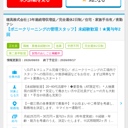
穂高株式会社 | 3年連続増収増益／完全週休2日制／住宅・家族手当有／夜勤
ナシ
【ポニークリーニングの管理スタッフ】未経験歓迎！★賞与年2
回
正社員
職種・業種未経験OK
急募
学歴不問
完全週休2日制
第二新卒歓迎
女性のおしごと掲載中
情報更新日：2026/08/03
終了予定日：
2026/09/17
＼OJT＆マニュアル完備で安心／ ポニークリーニングの工場内で
スタッフへの指示出しや進捗確認などをお任せ。まずは簡単なサ
仕事内容
ポート業務からスタート！
【未経験歓迎】20~40代活躍中！◆要普免（AT限定可）＊人物重
視の採用です＊安定して働きたい方や正社員デビューの方も大歓
対象と
迎！＊手当や待遇も充実◎
なる方
【一都三県の各事業所で募集中】 ※お住まいやご希望を考慮し、
勤務地を決定します。 ※マイカー通勤可…
勤務地
月給25万円～30万円＋賞与3ヶ月分（昨年度実績）※経験・年
齢・能力を考慮のうえ、決定いたします。※試用期間2ヶ月（…
給与