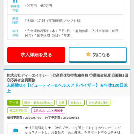
400万円～450万円
初年度
年収
勤務
# 8:00～17:15（実働8時間／シフト制）
時間
* 完全週休2日制（木＋平日1日）* 有給休暇（入社半年後に10日
休日
休暇
付与）* 夏季休暇（5日）* 年末…
求人詳細を見る
気になる
株式会社ディーエイチシー | ◎産育休取得実績多数 ◎退職金制度 ◎面接1回
◎応募者全員面接
未経験OK【ビューティー&ヘルスアドバイザー】★年休120日以
上
正社員
職種・業種未経験OK
急募
転勤なし
完全週休2日制
第二新卒歓迎
女性のおしごと掲載中
情報更新日：2026/07/30
終了予定日：
2026/09/14
★社員割引あり★ DHCブランドを通じてまずはカウンセリング
からスタートし、お客様の「美と健康」をサポートする仕事★研