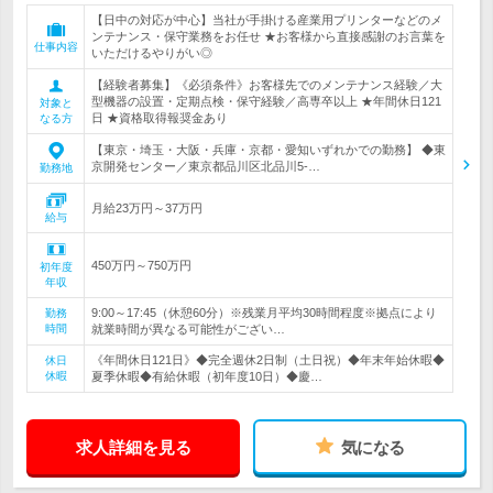
【日中の対応が中心】当社が手掛ける産業用プリンターなどのメ
ンテナンス・保守業務をお任せ ★お客様から直接感謝のお言葉を
仕事内容
いただけるやりがい◎
【経験者募集】《必須条件》お客様先でのメンテナンス経験／大
型機器の設置・定期点検・保守経験／高専卒以上 ★年間休日121
対象と
日 ★資格取得報奨金あり
なる方
【東京・埼玉・大阪・兵庫・京都・愛知いずれかでの勤務】 ◆東
京開発センター／東京都品川区北品川5-…
勤務地
月給23万円～37万円
給与
450万円～750万円
初年度
年収
9:00～17:45（休憩60分）※残業月平均30時間程度※拠点により
勤務
時間
就業時間が異なる可能性がござい…
《年間休日121日》◆完全週休2日制（土日祝）◆年末年始休暇◆
休日
休暇
夏季休暇◆有給休暇（初年度10日）◆慶…
求人詳細を見る
気になる