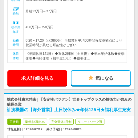
月給23万円～37万円
給与
450万円～750万円
初年度
年収
8:20～17:20（休憩60分）※残業月平均30時間程度※拠点により
勤務
時間
就業時間が異なる可能性がござい…
《年間休日121日》◆週休2日制（土日祝）◆年末年始休暇◆夏季
休日
休暇
休暇◆有給休暇（初年度10日）◆慶弔休…
求人詳細を見る
気になる
株式会社東京精密 | 【安定性バツグン】世界トップクラスの技術力が強みの
成長企業
計測機器の【海外営業】土日祝休み★年休125日★福利厚生充実
正社員
業種未経験OK
完全週休2日制
リモートワーク可
情報更新日：2026/07/17
終了予定日：
2026/08/20