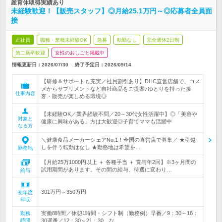
産育休取得実績あり
未経験歓迎！【販売スタッフ】◎月給25.1万円～◎応募者全員面
接
正社員
職種・業種未経験OK
急募
転勤なし
完全週休2日制
第二新卒歓迎
女性のおしごと掲載中
情報更新日：2026/07/30
終了予定日：
2026/09/14
【研修＆サポートも充実／社員割引あり】DHC直営店舗で、コス
メからサプリメントなど自社商品をご提案♪ゆとりを持った接
仕事内容
客・販売が楽しめる環境◎
【未経験OK／業界経験不問／20～30代女性活躍中】◎「美容や
対象と
健康に興味がある」方は大歓迎◎子育てママも活躍中
なる方
＼健康食品メーカーシェアNo.1！全国の直営店で募集／ ★引越
しを伴う転勤はなし ★勤務地は希望を…
勤務地
【月給25万1000円以上 ＋ 各種手当 ＋ 賞与年2回】※3ヶ月間の
試用期間があります。その間の給与、待遇に変わり…
給与
301万円～350万円
初年度
年収
実働8時間／休憩1時間・シフト制（勤務例）早番／9：30～18：
勤務
時間
30遅番／12：30～21：30 な…