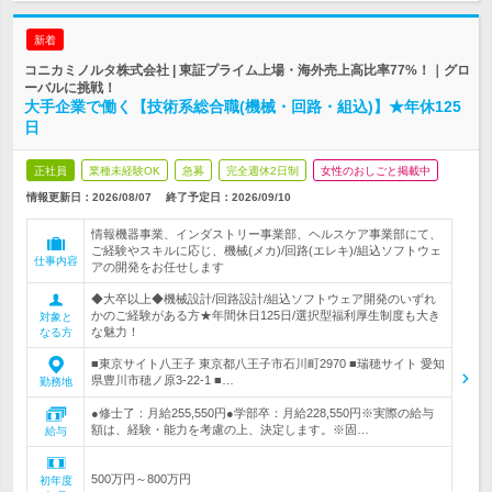
新着
コニカミノルタ株式会社 | 東証プライム上場・海外売上高比率77%！｜グロ
ーバルに挑戦！
大手企業で働く【技術系総合職(機械・回路・組込)】★年休125
日
正社員
業種未経験OK
急募
完全週休2日制
女性のおしごと掲載中
情報更新日：2026/08/07
終了予定日：
2026/09/10
情報機器事業、インダストリー事業部、ヘルスケア事業部にて、
ご経験やスキルに応じ、機械(メカ)/回路(エレキ)/組込ソフトウェ
仕事内容
アの開発をお任せします
◆大卒以上◆機械設計/回路設計/組込ソフトウェア開発のいずれ
かのご経験がある方★年間休日125日/選択型福利厚生制度も大き
対象と
な魅力！
なる方
■東京サイト八王子 東京都八王子市石川町2970 ■瑞穂サイト 愛知
県豊川市穂ノ原3-22-1 ■…
勤務地
●修士了：月給255,550円●学部卒：月給228,550円※実際の給与
額は、経験・能力を考慮の上、決定します。※固…
給与
500万円～800万円
初年度