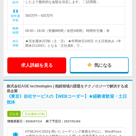
した上で最終的な金額を決定します。 〇試用期…
給与
350万円～420万円
初年度
年収
勤務
09:00～18:00（実働8時間／休憩1時間） 時間外労働：有
時間
★完全週休2日制（土・日） ★年間休日105日 ※土日祝休み（年
休日
休暇
間休日120日）となる「正社員B」で…
求人詳細を見る
気になる
株式会社AGE technologies | 相続領域の課題をテクノロジーで解決する成
長企業
《東京》自社サービスの【WEBコーダー】★経験者歓迎・土日
祝休
正社員
完全週休2日制
情報更新日：2026/07/14
終了予定日：
2027/01/04
HTML5やCSS3を用いたコーディング業務を中心に、WordPress