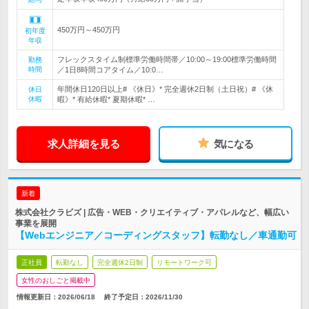
450万円～450万円
初年度
年収
フレックスタイム制標準労働時間帯／10:00～19:00標準労働時間
勤務
時間
／1日8時間コアタイム／10:0…
年間休日120日以上# 《休日》* 完全週休2日制（土日祝）# 《休
休日
休暇
暇》* 有給休暇* 夏期休暇* …
求人詳細を見る
気になる
新着
株式会社クラビズ | 広告・WEB・クリエイティブ・アパレルなど、幅広い
事業を展開
【Webエンジニア／コーディングスタッフ】転勤なし／車通勤可
正社員
転勤なし
完全週休2日制
リモートワーク可
女性のおしごと掲載中
情報更新日：2026/06/18
終了予定日：
2026/11/30