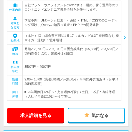
自社ブランドやクライアントのWebサイト構築、保守運用等のフ
ロントエンドエンジニア業務全般をお任せします。
仕事内容
学歴不問！UIターンも歓迎！＜必須＞HTML／CSSでのコーディ
対象と
ング経験、jQueryの知識＜歓迎＞PHPでの開発経験
なる方
＜本社＞ 岡山県倉敷市阿知1-5-17 マルカンビル3F ※転勤なし ※
マイカー通勤OK/駐車場補…
勤務地
月給258,700円～297,100円※固定残業代（55,368円～63,587円／
35時間分）含む。超過分は別途支…
給与
350万円～400万円
初年度
年収
9:00～18:00（実働8時間／休憩60分）※時間外労働あり（月平均
勤務
時間
20時間程度）
# ＜年間休日124日＞* 完全週休2日制（土日）* 祝日* 有給休暇
休日
休暇
（入社半年後に10日～付与/時…
求人詳細を見る
気になる