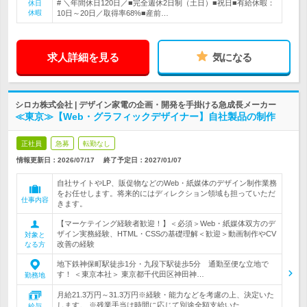
# ＼年間休日120日／■完全週休2日制（土日）■祝日■有給休暇：
休日
休暇
10日～20日／取得率68%■産前…
求人詳細を見る
気になる
シロカ株式会社 | デザイン家電の企画・開発を手掛ける急成長メーカー
≪東京≫【Web・グラフィックデザイナー】自社製品の制作
正社員
急募
転勤なし
情報更新日：2026/07/17
終了予定日：
2027/01/07
自社サイトやLP、販促物などのWeb・紙媒体のデザイン制作業務
をお任せします。将来的にはディレクション領域も担っていただ
仕事内容
きます。
【マーケテイング経験者歓迎！】＜必須＞Web・紙媒体双方のデ
ザイン実務経験、HTML・CSSの基礎理解＜歓迎＞動画制作やCV
対象と
改善の経験
なる方
地下鉄神保町駅徒歩1分・九段下駅徒歩5分 通勤至便な立地で
す！ ＜東京本社＞ 東京都千代田区神田神…
勤務地
月給21.3万円～31.3万円※経験・能力などを考慮の上、決定いた
します。 ※残業手当は時間に応じて別途全額支給いた…
給与