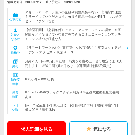
情報更新日：2026/07/17
終了予定日：
2026/08/20
アセットアロケーションの企画や調整業務を行い、市場部門運営
をリードしていただきます。★扱う商品⇒株式やREIT、マルチア
仕事内容
セットファンドなど
【学歴不問】《必須条件》アセットアロケーションの調整・企画
経験など／投資ノウハウを共有できるコミュニケーション力／チ
対象と
ャレンジ精神が旺盛な方
なる方
《リモートワークあり》 東京都中央区京橋3-1-1 東京スクエアガ
ーデン ＜アクセス＞ 東京メトロ…
勤務地
月給25万円～60万円※経験・能力を考慮の上、当行規定により決
定します。※試用期間6ヶ月あり。試用期間中は嘱託職員(…
給与
600万円～1000万円
初年度
年収
8:45～17:45※フレックスタイム制あり※企画業務型裁量労働制
勤務
時間
あり
[休日]* 完全週休2日制(土日)、祝日[休暇]* 有給休暇(初年度17日・
休日
休暇
最大20日)* 慶弔休暇…
求人詳細を見る
気になる