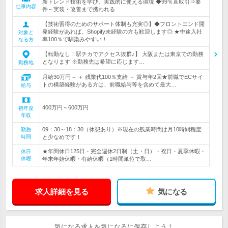
新トレンド技術を学び、実践的に使える環境 ◆99％直取引⇒要
仕事内容
件～実装・改善まで携われる
【技術習得のためのサポート体制も充実◎】◆フロントエンド開
発経験があれば、Shopify未経験の方も歓迎します◎ ★中途入社
対象と
率100％で馴染みやすい！
なる方
【転勤なし！駅チカでアクセス抜群♪】 大阪または東京での勤務
となります ※勤務先は希望に応じます…
勤務地
月給30万円～ ＋ 残業代100％支給 ＋ 賞与年2回★前職でECサイ
トの構築経験がある方は、前職給与等を含めて最大…
給与
400万円～600万円
初年度
年収
09：30～18：30（休憩あり）※現在の残業時間は月10時間程度
勤務
時間
と少なめです！
★年間休日125日・完全週休2日制（土・日）・祝日・夏季休暇・
休日
休暇
年末年始休暇・有給休暇（1時間単位で取…
求人詳細を見る
気になる
気になる求人を気になるに保存しよう！