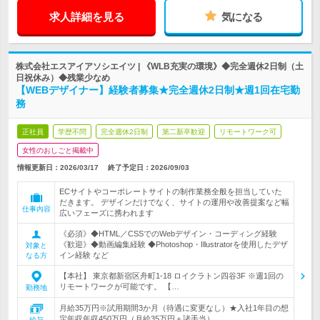
求人詳細を見る
気になる
株式会社エスアイアソシエイツ | 《WLB充実の環境》◆完全週休2日制（土
日祝休み）◆残業少なめ
【WEBデザイナー】経験者募集★完全週休2日制★週1回在宅勤
務
正社員
学歴不問
完全週休2日制
第二新卒歓迎
リモートワーク可
女性のおしごと掲載中
情報更新日：2026/03/17
終了予定日：
2026/09/03
ECサイトやコーポレートサイトの制作業務全般を担当していた
だきます。 デザインだけでなく、サイトの運用や改善提案など幅
仕事内容
広いフェーズに携われます
《必須》◆HTML／CSSでのWebデザイン・コーディング経験
《歓迎》◆動画編集経験 ◆Photoshop・Illustratorを使用したデザ
対象と
イン経験 など
なる方
【本社】 東京都新宿区舟町1-18 ロイクラトン四谷3F ※週1回の
リモートワークが可能です。 【…
勤務地
月給35万円※試用期間3か月（待遇に変更なし）★入社1年目の想
定年収年収450万円（月給35万円＋諸手当）
給与