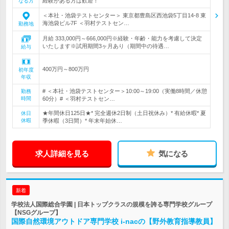
経験がある方は歓迎！
なる方
＜本社・池袋テストセンター＞ 東京都豊島区西池袋5丁目14-8 東
海池袋ビル7F ＜羽村テストセン…
勤務地
月給 333,000円～666,000円※経験・年齢・能力を考慮して決定
いたします※試用期間3ヶ月あり（期間中の待遇…
給与
400万円～800万円
初年度
年収
# ＜本社・池袋テストセンター＞10:00～19:00（実働8時間／休憩
勤務
時間
60分）# ＜羽村テストセン…
★年間休日125日★* 完全週休2日制（土日祝休み）* 有給休暇* 夏
休日
休暇
季休暇（3日間）* 年末年始休…
求人詳細を見る
気になる
新着
学校法人国際総合学園 | 日本トップクラスの規模を誇る専門学校グループ
【NSGグループ】
国際自然環境アウトドア専門学校 i-nacの【野外教育指導教員】