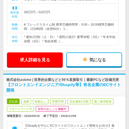
360万円～520万円
初年度
年収
# フレックスタイム制 標準労働時間帯：9:00～18:00標準労働時
勤務
時間
間：1日8時間（休憩60分）コ…
* 週休2日制（土・日） * 国民の祝日* 夏季休暇（3日）* 年末年始
休日
休暇
休暇（6日） * 有給休暇（…
求人詳細を見る
気になる
株式会社askme | 世界的企業などと99％直接取引｜最新PCなど設備充実
【フロントエンドエンジニア/Shopify等】有名企業のECサイト
開発
正社員
急募
転勤なし
学歴不問
完全週休2日制
第二新卒歓迎
リモートワーク可
女性のおしごと掲載中
情報更新日：2026/05/19
終了予定日：
2026/11/09
【Shopifyを中心にECサイトのフロントエンド開発をお任せ】最