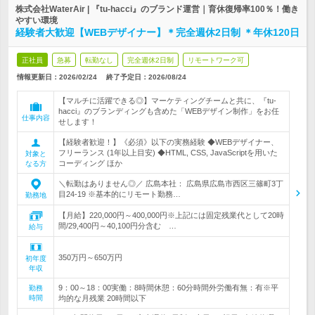
株式会社WaterAir | 『tu-hacci』のブランド運営｜育休復帰率100％！働き
やすい環境
経験者大歓迎【WEBデザイナー】＊完全週休2日制 ＊年休120日
正社員
急募
転勤なし
完全週休2日制
リモートワーク可
情報更新日：2026/02/24
終了予定日：
2026/08/24
【マルチに活躍できる◎】マーケティングチームと共に、『tu-
hacci』のブランディングも含めた「WEBデザイン制作」をお任
仕事内容
せします！
【経験者歓迎！】《必須》以下の実務経験 ◆WEBデザイナー、
フリーランス (1年以上目安) ◆HTML, CSS, JavaScriptを用いた
対象と
コーディング ほか
なる方
＼転勤はありません◎／ 広島本社： 広島県広島市西区三篠町3丁
目24-19 ※基本的にリモート勤務…
勤務地
【月給】220,000円～400,000円※上記には固定残業代として20時
間/29,400円～40,100円分含む …
給与
350万円～650万円
初年度
年収
9：00～18：00実働：8時間休憩：60分時間外労働有無：有※平
勤務
時間
均的な月残業 20時間以下