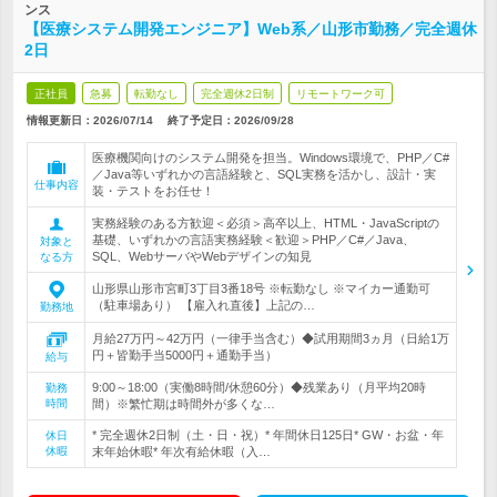
ンス
【医療システム開発エンジニア】Web系／山形市勤務／完全週休
2日
正社員
急募
転勤なし
完全週休2日制
リモートワーク可
情報更新日：2026/07/14
終了予定日：
2026/09/28
医療機関向けのシステム開発を担当。Windows環境で、PHP／C#
／Java等いずれかの言語経験と、SQL実務を活かし、設計・実
仕事内容
装・テストをお任せ！
実務経験のある方歓迎＜必須＞高卒以上、HTML・JavaScriptの
基礎、いずれかの言語実務経験＜歓迎＞PHP／C#／Java、
対象と
SQL、WebサーバやWebデザインの知見
なる方
山形県山形市宮町3丁目3番18号 ※転勤なし ※マイカー通勤可
（駐車場あり） 【雇入れ直後】上記の…
勤務地
月給27万円～42万円（一律手当含む）◆試用期間3ヵ月（日給1万
円＋皆勤手当5000円＋通勤手当）
給与
9:00～18:00（実働8時間/休憩60分）◆残業あり（月平均20時
勤務
時間
間）※繁忙期は時間外が多くな…
* 完全週休2日制（土・日・祝）* 年間休日125日* GW・お盆・年
休日
休暇
末年始休暇* 年次有給休暇（入…