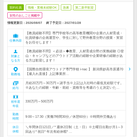
契約社員
職種・業種未経験OK
急募
第二新卒歓迎
女性のおしごと掲載中
情報更新日：2026/08/07
終了予定日：
2027/01/28
【教員経験不問】専門学校等の高等教育機関や企業の人材育成・
社員研修の企画運営や、学生に対して野外教育分野の授業・実習
仕事内容
をお任せします！
【教員経験不問】＜必須＞◆教育、人材育成分野の実務経験 ◎登
山・キャンプなどのアウトドア活動の経験や企業研修の経験があ
対象と
る方は歓迎します！
なる方
【国際自然環境アウトドア専門学校 i-nac 】 新潟県妙高市原通70
【雇入れ直後】上記事業所…
勤務地
月給20万円～30万円＋諸手当※上記は入社時の最低支給額です。
※あなたの経験・年齢・前給・資格等を考慮のうえ決定いた…
給与
330万円～500万円
初年度
年収
勤務
9:00～17:30（実働7時間30分／休憩60分）※時間外労働あり
時間
＼年間休日121日／* 週休2日制（土・日）※土曜日出勤が月1～3
休日
休暇
回あり* 祝日* 年次有給休暇* …