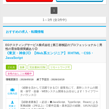
1
1～1件 (全1件中)
おすすめの求人・転職情報
EGテスティングサービス株式会社 | 第三者検証のプロフェッショナル｜男
性の育休取得実績あり◎
《東京・神奈川》【Web系エンジニア】※HTML・CSS・
JavaScript
正社員
急募
完全週休2日制
リモートワーク可
女性のおしごと掲載中
情報更新日：2026/05/18
終了予定日：
2026/10/19
《経験を活かして活躍できる◎》顧客先にて、基幹システムの開
発・保守・改修・WEBシステム開発をお任せします！ライフワー
仕事内容
クバランス◎
【経験者募集】＜必須＞◆JavaScript、TypeScript、Reactによる
実務経験（2年以上）◎要件定義～基本設計の経験、UI/UXの設計
対象と