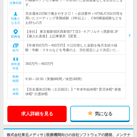
の構築やアクセス解析ツールを用いた改善提案などをお任せしま
仕事内容
す。
完全週休2日制で働きやすさ◎！＜必須要件＞HTML/CSS/JS等を
用いたコーディング実務経験（3年以上）、CMS構築経験などを
対象と
お持ちの方
なる方
【本社】 東京都新宿区西新宿7丁目3－4 アソルティ西新宿 2F
【雇入れ直後】上記事業所 【変更…
勤務地
【年俸350万円～450万円】※12分割した金額を毎月支給※経
験・年齢・スキルなどを考慮の上、当社規定により決定いた…
給与
350万円～450万円
初年度
年収
勤務
9:30～18:30（実働8時間／休憩1時間）
時間
【完全週休2日制（土日祝日）】* 年末年始休暇* 育児休暇* 産後
休日
休暇
休暇* 介護休暇
求人詳細を見る
気になる
株式会社東北メディサ | 医療機関向けの自社ソフトウェアの開発、メンテナ