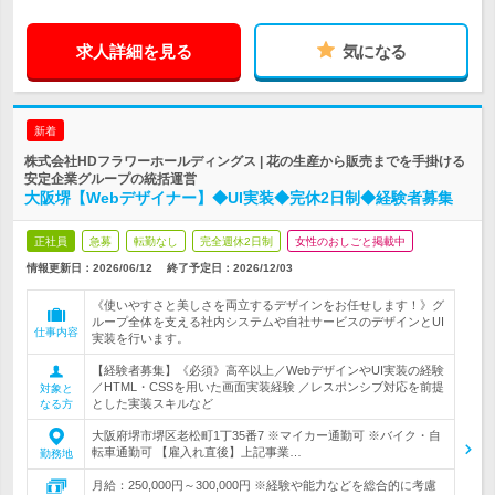
求人詳細を見る
気になる
新着
株式会社HDフラワーホールディングス | 花の生産から販売までを手掛ける
安定企業グループの統括運営
大阪堺【Webデザイナー】◆UI実装◆完休2日制◆経験者募集
正社員
急募
転勤なし
完全週休2日制
女性のおしごと掲載中
情報更新日：2026/06/12
終了予定日：
2026/12/03
《使いやすさと美しさを両立するデザインをお任せします！》グ
ループ全体を支える社内システムや自社サービスのデザインとUI
仕事内容
実装を行います。
【経験者募集】《必須》高卒以上／WebデザインやUI実装の経験
／HTML・CSSを用いた画面実装経験 ／レスポンシブ対応を前提
対象と
とした実装スキルなど
なる方
大阪府堺市堺区老松町1丁35番7 ※マイカー通勤可 ※バイク・自
転車通勤可 【雇入れ直後】上記事業…
勤務地
月給：250,000円～300,000円 ※経験や能力などを総合的に考慮