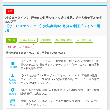
新着
株式会社ダイフク | 圧倒的な世界シェアを誇る業界の第一人者★平均年収
822万円
【サービスエンジニア】賞与実績8ヶ月分★東証プライム市場上
場
正社員
業種未経験OK
学歴不問
完全週休2日制
第二新卒歓迎
女性のおしごと掲載中
情報更新日：2026/07/31
終了予定日：
2026/09/03
【アフターサービス担当】一般製造業、物流業界向けの物流・搬
送システムの定期点検やメンテナンスをお任せします。 ★教育制
仕事内容
度・福利厚生充実
【いずれか必須】■サービス・フィールドエンジニア経験 ■設備
保全／メンテナンス経験 ★安定感抜群の東証プライム上場企業で
対象と
キャリアUPのチャンス！
なる方
宮城/茨城/栃木/群馬/埼玉/千葉/東京/神奈川/山梨/愛知/三重/滋賀/大
阪/兵庫/岡山/広島い…
勤務地
月給：27.5万円～45万円※スキルや経験を考慮の上、社内規定に
より決定いたします。
給与