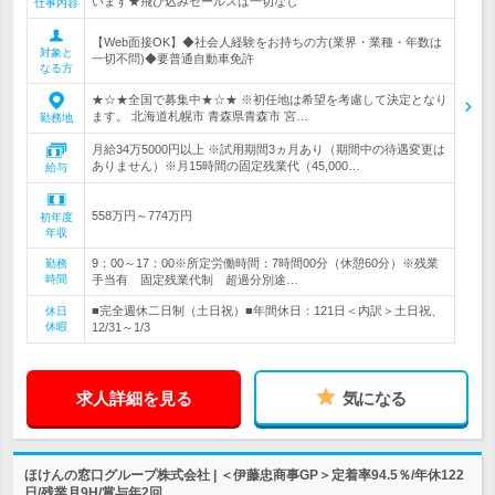
います★飛び込みセールスは一切なし
仕事内容
【Web面接OK】◆社会人経験をお持ちの方(業界・業種・年数は
対象と
一切不問)◆要普通自動車免許
なる方
★☆★全国で募集中★☆★ ※初任地は希望を考慮して決定となり
ます。 北海道札幌市 青森県青森市 宮…
勤務地
月給34万5000円以上 ※試用期間3ヵ月あり（期間中の待遇変更は
ありません）※月15時間の固定残業代（45,000…
給与
558万円～774万円
初年度
年収
9：00～17：00※所定労働時間：7時間00分（休憩60分）※残業
勤務
時間
手当有 固定残業代制 超過分別途…
■完全週休二日制（土日祝）■年間休日：121日＜内訳＞土日祝、
休日
休暇
12/31～1/3
求人詳細を見る
気になる
ほけんの窓口グループ株式会社 | ＜伊藤忠商事GP＞定着率94.5％/年休122
日/残業月9H/賞与年2回