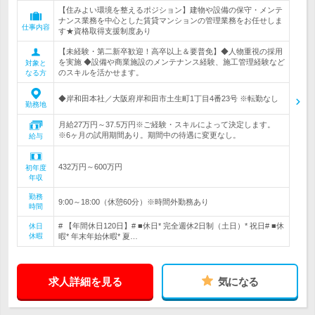
【住みよい環境を整えるポジション】建物や設備の保守・メンテ
ナンス業務を中心とした賃貸マンションの管理業務をお任せしま
仕事内容
す★資格取得支援制度あり
【未経験・第二新卒歓迎！高卒以上＆要普免】◆人物重視の採用
を実施 ◆設備や商業施設のメンテナンス経験、施工管理経験など
対象と
のスキルを活かせます。
なる方
◆岸和田本社／大阪府岸和田市土生町1丁目4番23号 ※転勤なし
勤務地
月給27万円～37.5万円※ご経験・スキルによって決定します。
※6ヶ月の試用期間あり。期間中の待遇に変更なし。
給与
432万円～600万円
初年度
年収
勤務
9:00～18:00（休憩60分）※時間外勤務あり
時間
# 【年間休日120日】# ■休日* 完全週休2日制（土日）* 祝日# ■休
休日
休暇
暇* 年末年始休暇* 夏…
求人詳細を見る
気になる