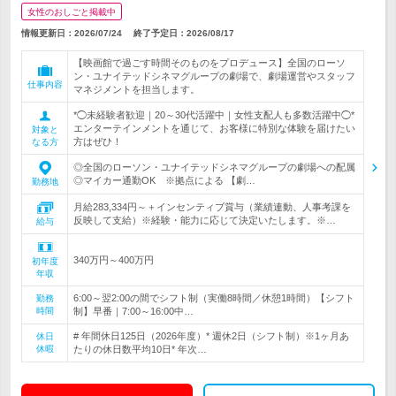
女性のおしごと掲載中
情報更新日：2026/07/24
終了予定日：
2026/08/17
【映画館で過ごす時間そのものをプロデュース】全国のローソ
ン・ユナイテッドシネマグループの劇場で、劇場運営やスタッフ
仕事内容
マネジメントを担当します。
*◯未経験者歓迎｜20～30代活躍中｜女性支配人も多数活躍中◯*
エンターテインメントを通じて、お客様に特別な体験を届けたい
対象と
方はぜひ！
なる方
◎全国のローソン・ユナイテッドシネマグループの劇場への配属
◎マイカー通勤OK ※拠点による 【劇…
勤務地
月給283,334円～＋インセンティブ賞与（業績連動、人事考課を
反映して支給）※経験・能力に応じて決定いたします。※…
給与
340万円～400万円
初年度
年収
6:00～翌2:00の間でシフト制（実働8時間／休憩1時間）【シフト
勤務
時間
制】早番｜7:00～16:00中…
# 年間休日125日（2026年度）* 週休2日（シフト制）※1ヶ月あ
休日
休暇
たりの休日数平均10日* 年次…