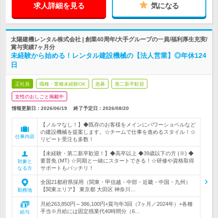
求人詳細を見る
気になる
太陽建機レンタル株式会社 | 創業40周年/大手グループの一員/福利厚生充実/
賞与実績7ヶ月分
未経験から始める！レンタル建設機械の【法人営業】◎年休124
日
正社員
職種・業種未経験OK
急募
第二新卒歓迎
女性のおしごと掲載中
情報更新日：2026/06/19
終了予定日：
2026/08/20
【ノルマなし！】◆既存のお客様をメインにパワーショベルなど
の建設機械を提案します。☆チームで仕事を進めるスタイル！☆
仕事内容
リピート受注も多数！
【未経験・第二新卒歓迎！】◆高卒以上 ◆39歳以下の方 (※) ◆
要普免 (MT) ☆同期と一緒にスタートできる！☆研修や資格取得
対象と
サポートもバッチリ！
なる方
全国21都府県採用（関東・甲信越・中部・近畿・中国・九州）
【関東エリア】 東京都 大田区 神奈川…
勤務地
月給263,850円～386,100円+賞与年3回（7ヶ月／2024年）+各種
手当※月給には固定残業代40時間分（6…
給与