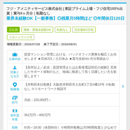
フジ・アメニティサービス株式会社 | 東証プライム上場・フジ住宅100%出
資｜賞与4ヶ月分｜転勤なし
業界未経験OK【一般事務】◎残業月5時間ほど ◎年間休日120日
正社員
職種・業種未経験OK
転勤なし
完全週休2日制
リモートワーク可
情報更新日：2026/07/28
終了予定日：
2026/08/31
賃貸マンション管理における、バックオフィス業務を幅広くお任
せします ★完休2日／土日休み ★賞与支給4か月分実績あり
仕事内容
【高卒以上／必須：賃貸管理またはお客様電話対応の経験】充実
したサポート体制のもと、地域に根差して長く活躍したい方を歓
対象と
迎します！
なる方
【岸和田本社勤務】大阪府岸和田市土生町1丁目4番23号 ※転勤
なし ※リモートワーク相談可
勤務地
月給：220,000円～
給与
352万円～400万円
初年度
年収
9:00～18:00（休憩60分）※時間外勤務は月5時間程度と少なめで
勤務