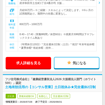
府岸和田市土生町1丁目4番23号 大阪…
勤務地
月給50万円～※ご経験・スキルによって決定します。※6ヶ月の
試用期間あり。期間中の待遇に変更なし。
給与
800万円～1000万円
初年度
年収
8:40～17:40（実働8時間／休憩60分）※残業月30時間以下※フレ
勤務
時間
ックスタイム制あり
《年間休日120日》* 完全週休2日制（土日）* 祝日* 年末年始休暇
休日
休暇
* 夏季休暇* 有給休暇（初年…
求人詳細を見る
気になる
フジ住宅株式会社 | 「健康経営優良法人2026 大規模法人部門（ホワイト
500）」認定
土地有効活用の【コンサル営業】土日祝休み★完全週休2日制
正社員
業種未経験OK
転勤なし
完全週休2日制
情報更新日：2026/07/28
終了予定日：
2026/08/31