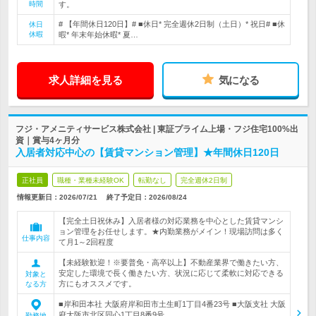
時間
す。
# 【年間休日120日】# ■休日* 完全週休2日制（土日）* 祝日# ■休
休日
休暇
暇* 年末年始休暇* 夏…
求人詳細を見る
気になる
フジ・アメニティサービス株式会社 | 東証プライム上場・フジ住宅100%出
資｜賞与4ヶ月分
入居者対応中心の【賃貸マンション管理】★年間休日120日
正社員
職種・業種未経験OK
転勤なし
完全週休2日制
情報更新日：2026/07/21
終了予定日：
2026/08/24
【完全土日祝休み】入居者様の対応業務を中心とした賃貸マンシ
ョン管理をお任せします。★内勤業務がメイン！現場訪問は多く
仕事内容
て月1～2回程度
【未経験歓迎！※要普免・高卒以上】不動産業界で働きたい方、
安定した環境で長く働きたい方、状況に応じて柔軟に対応できる
対象と
方にもオススメです。
なる方
■岸和田本社 大阪府岸和田市土生町1丁目4番23号 ■大阪支社 大阪
府大阪市北区同心1丁目8番9号…
勤務地