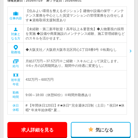
情報更新日：2026/07/29
終了予定日：
2026/08/31
【住みよい環境を整えるポジション】建物や設備の保守・メンテ
ナンス業務を中心とした賃貸マンションの管理業務をお任せしま
仕事内容
す★資格取得支援制度あり
【未経験・第二新卒歓迎！高卒以上＆要普免】◆人物重視の採用
を実施 ◆設備や商業施設のメンテナンス経験、施工管理経験など
対象と
のスキルを活かせます。
なる方
◆大阪支社／大阪府大阪市北区同心1丁目8番9号 ※転勤なし
勤務地
月給27万円～37.5万円※ご経験・スキルによって決定します。
※6ヶ月の試用期間あり。期間中の待遇に変更なし。
給与
432万円～600万円
初年度
年収
勤務
9:00～18:00（休憩60分）※時間外勤務あり
時間
# 【年間休日120日】# ■休日* 完全週休2日制（土日）* 祝日# ■休
休日
休暇
暇* 年末年始休暇* 夏…
求人詳細を見る
気になる