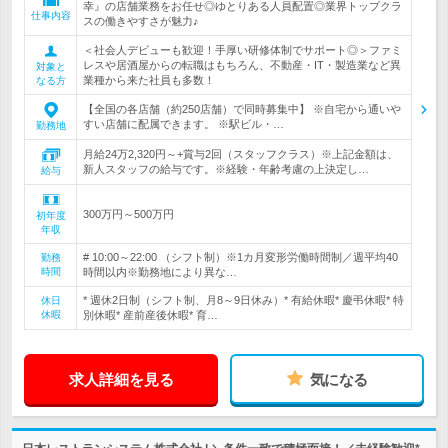
幸』の店舗業務をお任せ◎ゆとりある人員配置◎業界トップクラ
仕事内容
スの働きやすさが魅力♪
＜社会人デビューも歓迎！手厚い研修体制でサポート◎＞ファミ
レスや居酒屋からの転職はもちろん、不動産・IT・製造業など異
対象と
業種から来た社員も多数！
なる方
【全国の各店舗（約250店舗）で同時募集中】 ※自宅から通いや
すい店舗に配属できます。 ※駅ビル・…
勤務地
月給24万2,320円～+賞与2回（スタッフクラス）※上記金額は、
新人スタッフの給与です。※経験・年齢考慮の上決定し…
給与
300万円～500万円
初年度
年収
# 10:00～22:00 （シフト制）※1カ月変形労働時間制／週平均40
勤務
時間
時間以内※勤務地により異な…
* 週休2日制（シフト制、月8～9日休み）* 有給休暇* 慶弔休暇* 特
休日
休暇
別休暇* 産前産後休暇* 育…
求人詳細を見る
気になる