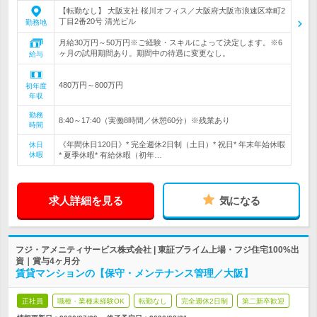
【転勤なし】 大阪支社 桜川オフィス／大阪府大阪市浪速区幸町2
丁目2番20号 清光ビル
勤務地
月給30万円～50万円※ご経験・スキルによって決定します。※6
ヶ月の試用期間あり。期間中の待遇に変更なし。
給与
480万円～800万円
初年度
年収
勤務
8:40～17:40（実働8時間／休憩60分）※残業あり
時間
《年間休日120日》* 完全週休2日制（土日）* 祝日* 年末年始休暇
休日
休暇
* 夏季休暇* 有給休暇（初年…
求人詳細を見る
気になる
フジ・アメニティサービス株式会社 | 東証プライム上場・フジ住宅100%出
資｜賞与4ヶ月分
賃貸マンションの【保守・メンテナンス管理／大阪】
正社員
職種・業種未経験OK
転勤なし
完全週休2日制
第二新卒歓迎