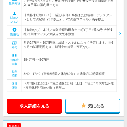
ご担当いただきます。★賞与実績4か月分 ★公平な評価制度を導
仕事内容
入 ★手厚い福利厚生あり
【業界未経験OK！】《必須条件》事務または秘書・アシスタン
対象と
トとしての経験（3年以上）／PCの基本スキル／高卒以上
なる方
【転勤なし】 本社／大阪府岸和田市土生町1丁目4番23号 大阪支
社 桜川オフィス／大阪府大阪市浪速…
勤務地
月給24万円～30万円※ご経験・スキルによって決定します。※6
ヶ月の試用期間あり。期間中の待遇に変更なし。
給与
384万円～480万円
初年度
年収
勤務
8:40～17:40（実働8時間／休憩60分）※残業月10時間程度
時間
《年間休日120日》* 完全週休2日制（土日）* 祝日* 年末年始休暇
休日
休暇
* 夏季休暇* 有給休暇（初年…
求人詳細を見る
気になる
残り4日