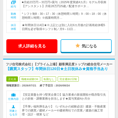
■月給23万円～33万円+賞与（2025年度実績4カ月）モデル月収例
【アシスタント】月収28万円25歳／配達サポータ…
給与
* シフト制8：30～17：30（休憩時間１時間）9：00～18：00（休
勤務
時間
憩時間１時間）※残業時間月…
★年間休日114日★※上記とは別に入社6カ月後の計画有給休暇5
休日
休暇
日間を必ず取得※シフト制／月9～11日…
求人詳細を見る
気になる
フジ住宅株式会社 | 【プライム上場】顧客満足度トップの総合住宅メーカー
【購買スタッフ】年間休日120日★土日祝休み★資格手当あり
正社員
職種未経験OK
転勤なし
完全週休2日制
情報更新日：2026/07/21
終了予定日：
2026/08/24
【安定基盤を持つ堅実企業◎】協力業者の新規開拓や既存取引先
との折衝・調整業務を担当します★賞与実績4か月分
仕事内容
【手厚い福利厚生あり】《いずれかの経験必須》建築・不動産業
界での購買／建材メーカーや建材商社での営業／建築の施工管
対象と
理・設計・積算 など
なる方