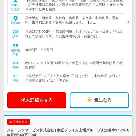
／証券外務員二種以上／普通自動車運転免許／大卒以上 ★長く働
対象と
きやすい社風も魅力
なる方
◎大阪府・滋賀県・京都府・兵庫県・奈良県・和歌山県、愛知
県、東京都にある各支店へ配属します。 【大…
勤務地
月給25万8,000円～420,000円※これまでのスキル・経験などを加
味して決定します。※試用期間3か月（待遇の変…
給与
460万円～820万円
初年度
年収
8:40～17:25（実働7時間45分／休憩60分）※時間外勤務は月20時
勤務
時間
間程度
《年間休日122日》* 完全週休2日制（土日）* 連続休暇（5日）*
休日
休暇
年末年始休暇（4日）* 有給休…
求人詳細を見る
気になる
本日締め切り
ジョーシンサービス株式会社 | 東証プライム上場グループ★定着率97.2%★
年収例540万/30歳