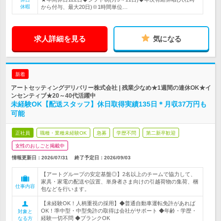
休暇
から付与、最大20日)※1時間単位…
求人詳細を見る
気になる
新着
アートセッティングデリバリー株式会社 | 残業少なめ★1週間の連休OK★イ
ンセンティブ★20～40代活躍中
未経験OK【配送スタッフ】休日取得実績135日＊月収37万円も
可能
正社員
職種・業種未経験OK
急募
学歴不問
第二新卒歓迎
女性のおしごと掲載中
情報更新日：2026/07/31
終了予定日：
2026/09/03
【アートグループの安定基盤◎】2名以上のチームで協力して、
家具・家電の配送や設置、単身者さま向けの引越荷物の集荷、梱
仕事内容
包などを行います。
【未経験OK！人柄重視の採用】◆普通自動車運転免許があれば
OK！準中型・中型免許の取得は会社がサポート ◆年齢・学歴・
対象と
経験一切不問 ◆ブランクOK
なる方