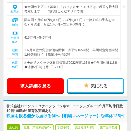
★全国の支店にて募集しております★ ・エリアはご希望を最大限
考慮します！ ・慣れ親しんだエリアで働…
勤務地
関東圏：月給18万9,000円～24万6,000円（一律支給の手当を含
む）その他：月給18万円～22万9,000円（…
給与
418万円～548万円
初年度
年収
1ヵ月単位の変形労働時間制（月平均165時間、年間所定労働時間
勤務
時間
1,976時間）# 【残業月平均20時…
# ★配送スタッフ休日取得実績2022年度135日★# 年間休日118日
休日
休暇
◆週休2日制（月9日～11日…
求人詳細を見る
気になる
株式会社ローソン・ユナイテッドシネマ | ローソングループ*月平均休日数
10日*退職金*産育休実績あり
映画を観る側から届ける側へ【劇場マネージャー】◎年休125日
正社員
職種・業種未経験OK
学歴不問
完全週休2日制
第二新卒歓迎