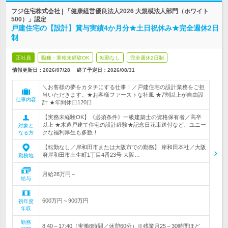
フジ住宅株式会社 | 「健康経営優良法人2026 大規模法人部門（ホワイト
500）」認定
戸建住宅の【設計】賞与実績4か月分★土日祝休み★完全週休2日
制
正社員
職種・業種未経験OK
転勤なし
完全週休2日制
情報更新日：2026/07/28
終了予定日：
2026/08/31
＼お客様の夢をカタチにする仕事！／戸建住宅の設計業務をご担
当いただきます。★お客様ファーストな社風 ★7割以上が自由設
仕事内容
計 ★年間休日120日
【実務未経験OK】《必須条件》一級建築士の資格保有者／高卒
以上 ★木造戸建て住宅の設計経験★記念日花束送付など、ユニー
対象と
クな福利厚生も多数！
なる方
【転勤なし／岸和田市または大阪市での勤務】 岸和田本社／大阪
府岸和田市土生町1丁目4番23号 大阪…
勤務地
月給28万円～
給与
600万円～900万円
初年度
年収
勤務
8:40～17:40（実働8時間／休憩60分）※残業月25～30時間ほど