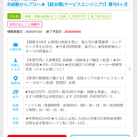
未経験からプロへ★【総合職(サービスエンジニア)】賞与4ヶ月
正社員
職種・業種未経験OK
急募
学歴不問
第二新卒歓迎
女性のおしごと掲載中
情報更新日：2026/07/10
終了予定日：
2026/08/06
【残業月15h】お客様の依頼を受け、個人宅の家電修理・メンテ
ナンス等をお任せ。★片道1時間程度・遠方なし★技術研修セン
仕事内容
ターでの研修あり
【学歴不問／人柄重視】未経験～経験者まで幅広く歓迎！★20～
60代在籍★月9～11日休み★自社施設での研修・メーカー研修等
対象と
充実《スキルが身につく》
なる方
【希望の勤務地で働ける】 関西・北陸エリアの各サービスセンタ
ー！ UIターン歓迎 【関西】 兵庫…
勤務地
■月給22万円～33万円＋賞与2回※年齢・経験を考慮し、決定し
ます※残業代は全額支給します【月収例】月収38万円／3…
給与
* シフト制（実働8時間・休憩60分）例9：30～18：30（休憩時間
勤務
時間
１時間）10：00～19：00…
★年間休日114日★※上記とは別に入社6カ月後の計画有給休暇5
休日
休暇
日間を必ず取得※シフト制／月9～11日…