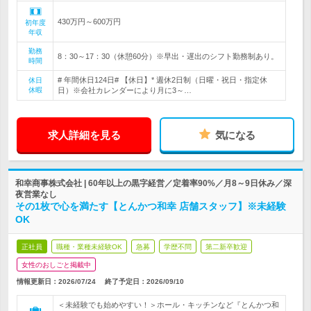
430万円～600万円
初年度
年収
勤務
8：30～17：30（休憩60分）※早出・遅出のシフト勤務制あり。
時間
# 年間休日124日# 【休日】* 週休2日制（日曜・祝日・指定休
休日
休暇
日）※会社カレンダーにより月に3～…
求人詳細を見る
気になる
和幸商事株式会社 | 60年以上の黒字経営／定着率90%／月8～9日休み／深
夜営業なし
その1枚で心を満たす【とんかつ和幸 店舗スタッフ】※未経験
OK
正社員
職種・業種未経験OK
急募
学歴不問
第二新卒歓迎
女性のおしごと掲載中
情報更新日：2026/07/24
終了予定日：
2026/09/10
＜未経験でも始めやすい！＞ホール・キッチンなど『とんかつ和