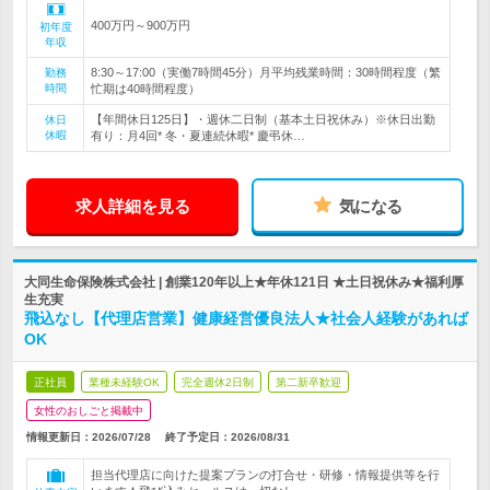
400万円～900万円
初年度
年収
8:30～17:00（実働7時間45分）月平均残業時間：30時間程度（繁
勤務
時間
忙期は40時間程度）
【年間休日125日】・週休二日制（基本土日祝休み）※休日出勤
休日
休暇
有り：月4回* 冬・夏連続休暇* 慶弔休…
求人詳細を見る
気になる
大同生命保険株式会社 | 創業120年以上★年休121日 ★土日祝休み★福利厚
生充実
飛込なし【代理店営業】健康経営優良法人★社会人経験があれば
OK
正社員
業種未経験OK
完全週休2日制
第二新卒歓迎
女性のおしごと掲載中
情報更新日：2026/07/28
終了予定日：
2026/08/31
担当代理店に向けた提案プランの打合せ・研修・情報提供等を行