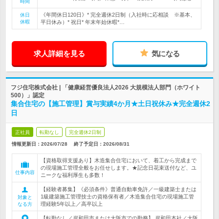
時間
《年間休日120日》* 完全週休2日制（入社時に応相談 ※基本、
休日
休暇
平日休み）* 祝日* 年末年始休暇*…
求人詳細を見る
気になる
フジ住宅株式会社 | 「健康経営優良法人2026 大規模法人部門（ホワイト
500）」認定
集合住宅の【施工管理】賞与実績4か月★土日祝休み★完全週休2
日
正社員
転勤なし
完全週休2日制
情報更新日：2026/07/28
終了予定日：
2026/08/31
【資格取得支援あり】木造集合住宅において、着工から完成まで
の現場施工管理全般をお任せします。★記念日花束送付など、ユ
仕事内容
ニークな福利厚生も多数！
【経験者募集】《必須条件》普通自動車免許／一級建築士または
1級建築施工管理技士の資格保有者／木造集合住宅の現場施工管
対象と
理経験5年以上／高卒以上
なる方
【転勤なし／岸和田市または大阪市での勤務】 岸和田本社／大阪