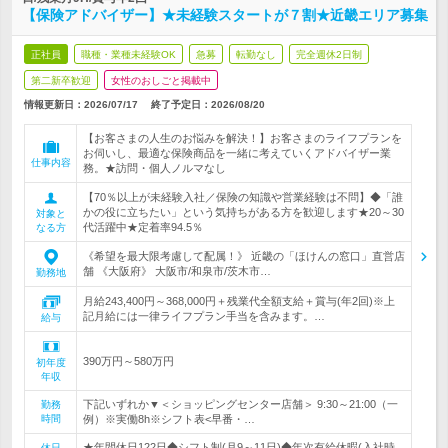
【保険アドバイザー】★未経験スタートが７割★近畿エリア募集
正社員
職種・業種未経験OK
急募
転勤なし
完全週休2日制
第二新卒歓迎
女性のおしごと掲載中
情報更新日：2026/07/17
終了予定日：
2026/08/20
【お客さまの人生のお悩みを解決！】お客さまのライフプランを
お伺いし、最適な保険商品を一緒に考えていくアドバイザー業
仕事内容
務。★訪問・個人ノルマなし
【70％以上が未経験入社／保険の知識や営業経験は不問】◆「誰
かの役に立ちたい」という気持ちがある方を歓迎します★20～30
対象と
代活躍中★定着率94.5％
なる方
《希望を最大限考慮して配属！》 近畿の「ほけんの窓口」直営店
舗 《大阪府》 大阪市/和泉市/茨木市…
勤務地
月給243,400円～368,000円＋残業代全額支給＋賞与(年2回)※上
記月給には一律ライフプラン手当を含みます。…
給与
390万円～580万円
初年度
年収
下記いずれか▼＜ショッピングセンター店舗＞ 9:30～21:00（一
勤務
時間
例）※実働8h※シフト表<早番・…
★年間休日122日◆シフト制(月9～11日)◆年次有給休暇(入社時
休日