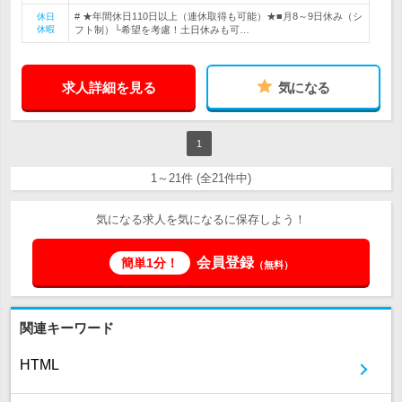
# ★年間休日110日以上（連休取得も可能）★■月8～9日休み（シ
休日
休暇
フト制）└希望を考慮！土日休みも可…
求人詳細を見る
気になる
1
1～21件 (全21件中)
気になる求人を気になるに保存しよう！
会員登録
簡単1分！
（無料）
関連キーワード
HTML