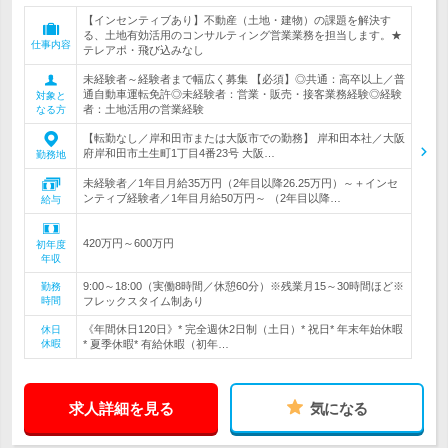
【インセンティブあり】不動産（土地・建物）の課題を解決す
る、土地有効活用のコンサルティング営業業務を担当します。★
仕事内容
テレアポ・飛び込みなし
未経験者～経験者まで幅広く募集 【必須】◎共通：高卒以上／普
通自動車運転免許◎未経験者：営業・販売・接客業務経験◎経験
対象と
者：土地活用の営業経験
なる方
【転勤なし／岸和田市または大阪市での勤務】 岸和田本社／大阪
府岸和田市土生町1丁目4番23号 大阪…
勤務地
未経験者／1年目月給35万円（2年目以降26.25万円）～＋インセ
ンティブ経験者／1年目月給50万円～ （2年目以降…
給与
420万円～600万円
初年度
年収
9:00～18:00（実働8時間／休憩60分）※残業月15～30時間ほど※
勤務
時間
フレックスタイム制あり
《年間休日120日》* 完全週休2日制（土日）* 祝日* 年末年始休暇
休日
休暇
* 夏季休暇* 有給休暇（初年…
求人詳細を見る
気になる