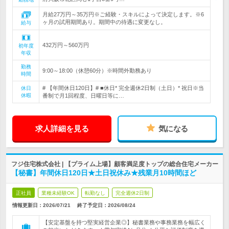
月給27万円～35万円※ご経験・スキルによって決定します。※6
ヶ月の試用期間あり。期間中の待遇に変更なし。
給与
432万円～560万円
初年度
年収
勤務
9:00～18:00（休憩60分）※時間外勤務あり
時間
# 【年間休日120日】# ■休日* 完全週休2日制（土日）* 祝日※当
休日
休暇
番制で月1回程度、日曜日等に…
求人詳細を見る
気になる
フジ住宅株式会社 | 【プライム上場】顧客満足度トップの総合住宅メーカー
【秘書】年間休日120日★土日祝休み★残業月10時間ほど
正社員
業種未経験OK
転勤なし
完全週休2日制
情報更新日：2026/07/21
終了予定日：
2026/08/24
【安定基盤を持つ堅実経営企業◎】秘書業務や事務業務を幅広く