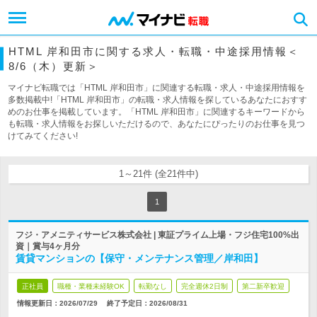
HTML 岸和田市に関する求人・転職・中途採用情報＜
8/6（木）更新＞
マイナビ転職では「HTML 岸和田市」に関連する転職・求人・中途採用情報を
多数掲載中!「HTML 岸和田市」の転職・求人情報を探しているあなたにおすす
めのお仕事を掲載しています。「HTML 岸和田市」に関連するキーワードから
も転職・求人情報をお探しいただけるので、あなたにぴったりのお仕事を見つ
けてみてください!
1～21件 (全21件中)
1
フジ・アメニティサービス株式会社 | 東証プライム上場・フジ住宅100%出
資｜賞与4ヶ月分
賃貸マンションの【保守・メンテナンス管理／岸和田】
正社員
職種・業種未経験OK
転勤なし
完全週休2日制
第二新卒歓迎
情報更新日：2026/07/29
終了予定日：
2026/08/31