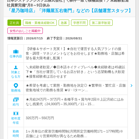
日本レストランシステム株式会社 | ＼条件一致で積極面接！／未経験歓迎*
社員寮完備*月8～9日休み
「星乃珈琲店」「洋麺屋五右衛門」などの【店舗運営スタッフ】
正社員
職種・業種未経験OK
急募
学歴不問
第二新卒歓迎
女性のおしごと掲載中
情報更新日：2026/07/15
終了予定日：
2026/08/31
【研修＆サポート充実！】★自社で運営する人気ブランドの接
客・調理・マネジメントなどをお任せします★勤務地・店舗は希
仕事内容
望を最大限考慮し配属！
＼未経験者歓迎／◆日本語ネイティブレベル◆未経験者は45歳以
下★「当社が運営しているお店が好き」という志望動機も大歓迎
対象と
★接客経験者は活かせます
なる方
★希望を考慮して業態・勤務地を決定◎ ★繁華街・繁忙店・店舗
密集地域での勤務を推奨 ★U・Iターン…
勤務地
★月給24万円～37万円＋各種手当＋賞与年2回※上記月給にはみ
なし残業代（24,000円～35,000円／11～15…
給与
320万円～550万円
初年度
年収
1ヶ月単位の変形労働時間制(月間所定労働時間171～177時間)※
勤務
時間
店舗により営業時間が異なるため勤務…