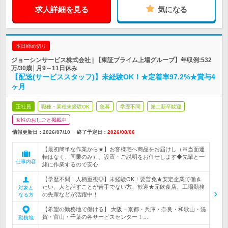
求人詳細を見る
気になる
本日締め切り
ジョーシンサービス株式会社 | 【東証プライム上場グループ】年収例:532
万/30歳│月9～11日休み
【配送(サービススタッフ)】未経験OK！★定着率97.2%★賞与4
ヶ月
正社員
職種・業種未経験OK
急募
学歴不問
第二新卒歓迎
女性のおしごと掲載中
情報更新日：2026/07/10
終了予定日：
2026/08/06
【最初簡単な作業から★】お客様宅へ商品をお届けし（※当面運
転はなく、同乗のみ）、設置・ご説明をお任せします◆先輩と一
仕事内容
緒に作業するので安心
【学歴不問！人柄重視◎】未経験OK！要普免★安定企業で働き
たい、人と話すことが苦手でない方、歓迎★元飲食店、工場勤務
対象と
の先輩などが活躍中！
なる方
【希望の勤務地で働ける】 大阪・京都・兵庫・奈良・和歌山・滋
賀・富山・千葉の各サービスセンター！…
勤務地