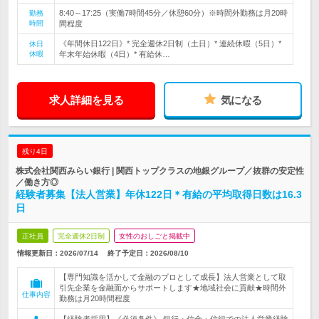
8:40～17:25（実働7時間45分／休憩60分）※時間外勤務は月20時
勤務
時間
間程度
《年間休日122日》* 完全週休2日制（土日）* 連続休暇（5日）*
休日
休暇
年末年始休暇（4日）* 有給休…
求人詳細を見る
気になる
残り4日
株式会社関西みらい銀行 | 関西トップクラスの地銀グループ／抜群の安定性
／働き方◎
経験者募集【法人営業】年休122日＊有給の平均取得日数は16.3
日
正社員
完全週休2日制
女性のおしごと掲載中
情報更新日：2026/07/14
終了予定日：
2026/08/10
【専門知識を活かして金融のプロとして成長】法人営業として取
引先企業を金融面からサポートします★地域社会に貢献★時間外
仕事内容
勤務は月20時間程度
【経験者採用】《必須条件》 銀行・信金・信組での法人営業経験