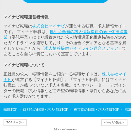
マイナビ転職運営者情報
マイナビ転職は
株式会社マイナビ
が運営する転職・求人情報サイト
です。 マイナビ転職は、
厚生労働省の求人情報提供の適正化推進事
業
（委託事業）により設置された求人情報適正化推進協議会が定め
たガイドラインを遵守しており、その適合メディアとなる基準を満
たしていることから
「求人情報提供ガイドライン適合メディア」
で
あることを自らの責任において宣言しています。
マイナビ転職について
正社員の求人・転職情報をご紹介する転職サイトは、
株式会社マイ
ナビ
が運営する【マイナビ転職】。「マイナビ転職」にはマイナビ
転職にしか載っていない求人も多数。また
オペレーター・アポイン
ター
の転職・求人情報などご希望の転職情報・条件からあなたにあ
った求人選びができます。
転職TOP
首都圏の転職・求人情報TOP
東京都の転職・求人情報TOP
清
TOPページへ
ページの先頭へ
(c) Mynavi Corporation