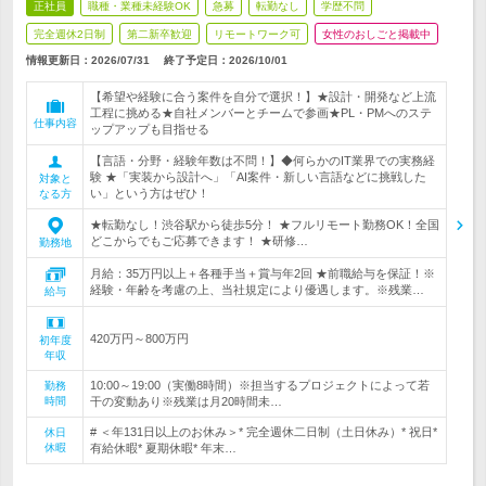
正社員
職種・業種未経験OK
急募
転勤なし
学歴不問
完全週休2日制
第二新卒歓迎
リモートワーク可
女性のおしごと掲載中
情報更新日：2026/07/31
終了予定日：
2026/10/01
【希望や経験に合う案件を自分で選択！】★設計・開発など上流
工程に挑める★自社メンバーとチームで参画★PL・PMへのステ
仕事内容
ップアップも目指せる
【言語・分野・経験年数は不問！】◆何らかのIT業界での実務経
験 ★「実装から設計へ」「AI案件・新しい言語などに挑戦した
対象と
い」という方はぜひ！
なる方
★転勤なし！渋谷駅から徒歩5分！ ★フルリモート勤務OK！全国
どこからでもご応募できます！ ★研修…
勤務地
月給：35万円以上＋各種手当＋賞与年2回 ★前職給与を保証！※
経験・年齢を考慮の上、当社規定により優遇します。※残業…
給与
420万円～800万円
初年度
年収
10:00～19:00（実働8時間）※担当するプロジェクトによって若
勤務
時間
干の変動あり※残業は月20時間未…
# ＜年131日以上のお休み＞* 完全週休二日制（土日休み）* 祝日*
休日
休暇
有給休暇* 夏期休暇* 年末…