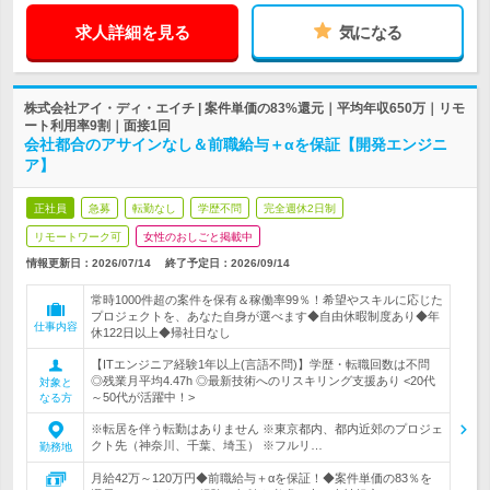
求人詳細を見る
気になる
株式会社アイ・ディ・エイチ | 案件単価の83%還元｜平均年収650万｜リモ
ート利用率9割｜面接1回
会社都合のアサインなし＆前職給与＋αを保証【開発エンジニ
ア】
正社員
急募
転勤なし
学歴不問
完全週休2日制
リモートワーク可
女性のおしごと掲載中
情報更新日：2026/07/14
終了予定日：
2026/09/14
常時1000件超の案件を保有＆稼働率99％！希望やスキルに応じた
プロジェクトを、あなた自身が選べます◆自由休暇制度あり◆年
仕事内容
休122日以上◆帰社日なし
【ITエンジニア経験1年以上(言語不問)】学歴・転職回数は不問
◎残業月平均4.47h ◎最新技術へのリスキリング支援あり <20代
対象と
～50代が活躍中！>
なる方
※転居を伴う転勤はありません ※東京都内、都内近郊のプロジェ
クト先（神奈川、千葉、埼玉） ※フルリ…
勤務地
月給42万～120万円◆前職給与＋αを保証！◆案件単価の83％を