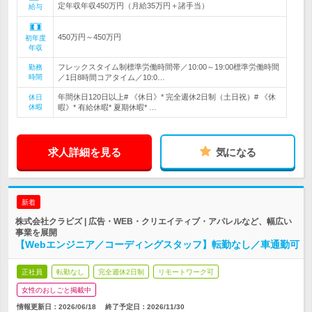
定年収年収450万円（月給35万円＋諸手当）
給与
450万円～450万円
初年度
年収
フレックスタイム制標準労働時間帯／10:00～19:00標準労働時間
勤務
時間
／1日8時間コアタイム／10:0…
年間休日120日以上# 《休日》* 完全週休2日制（土日祝）# 《休
休日
休暇
暇》* 有給休暇* 夏期休暇* …
求人詳細を見る
気になる
新着
株式会社クラビズ | 広告・WEB・クリエイティブ・アパレルなど、幅広い
事業を展開
【Webエンジニア／コーディングスタッフ】転勤なし／車通勤可
正社員
転勤なし
完全週休2日制
リモートワーク可
女性のおしごと掲載中
情報更新日：2026/06/18
終了予定日：
2026/11/30