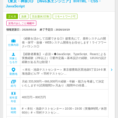
《東京・神奈川》【Web系エンジニア】※HTML・CSS・
JavaScript
正社員
急募
完全週休2日制
リモートワーク可
女性のおしごと掲載中
情報更新日：2026/05/18
終了予定日：
2026/10/19
《経験を活かして活躍できる◎》顧客先にて、基幹システムの開
発・保守・改修・WEBシステム開発をお任せします！ライフワー
仕事内容
クバランス◎
【経験者募集】＜必須＞◆JavaScript、TypeScript、Reactによる
実務経験（2年以上）◎要件定義～基本設計の経験、UI/UXの設計
対象と
経験がある方は歓迎！
なる方
＜本社・池袋テストセンター＞ 東京都豊島区西池袋5丁目14-8 東
海池袋ビル7F ＜羽村テストセン…
勤務地
月給 333,000円～666,000円※経験・年齢・能力を考慮して決定
いたします※試用期間3ヶ月あり（期間中の待遇…
給与
400万円～800万円
初年度
年収
# ＜本社・池袋テストセンター＞10:00～19:00（実働8時間／休憩
勤務
時間
60分）# ＜羽村テストセン…