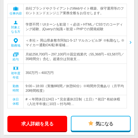
自社ブランドやクライアントのWebサイト構築、保守運用等のフ
ロントエンドエンジニア業務全般をお任せします。
仕事内容
学歴不問！UIターンも歓迎！＜必須＞HTML／CSSでのコーディ
対象と
ング経験、jQueryの知識＜歓迎＞PHPでの開発経験
なる方
＜本社＞ 岡山県倉敷市阿知1-5-17 マルカンビル3F ※転勤なし ※
マイカー通勤OK/駐車場補…
勤務地
月給258,700円～297,100円※固定残業代（55,368円～63,587円／
35時間分）含む。超過分は別途支…
給与
350万円～400万円
初年度
年収
9:00～18:00（実働8時間／休憩60分）※時間外労働あり（月平均
勤務
時間
20時間程度）
# ＜年間休日124日＞* 完全週休2日制（土日）* 祝日* 有給休暇
休日
休暇
（入社半年後に10日～付与/時…
求人詳細を見る
気になる