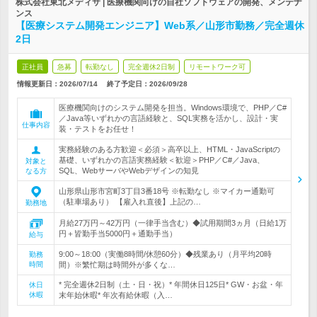
株式会社東北メディサ | 医療機関向けの自社ソフトウェアの開発、メンテナ
ンス
【医療システム開発エンジニア】Web系／山形市勤務／完全週休
2日
正社員
急募
転勤なし
完全週休2日制
リモートワーク可
情報更新日：2026/07/14
終了予定日：
2026/09/28
医療機関向けのシステム開発を担当。Windows環境で、PHP／C#
／Java等いずれかの言語経験と、SQL実務を活かし、設計・実
仕事内容
装・テストをお任せ！
実務経験のある方歓迎＜必須＞高卒以上、HTML・JavaScriptの
基礎、いずれかの言語実務経験＜歓迎＞PHP／C#／Java、
対象と
SQL、WebサーバやWebデザインの知見
なる方
山形県山形市宮町3丁目3番18号 ※転勤なし ※マイカー通勤可
（駐車場あり） 【雇入れ直後】上記の…
勤務地
月給27万円～42万円（一律手当含む）◆試用期間3ヵ月（日給1万
円＋皆勤手当5000円＋通勤手当）
給与
9:00～18:00（実働8時間/休憩60分）◆残業あり（月平均20時
勤務
時間
間）※繁忙期は時間外が多くな…
* 完全週休2日制（土・日・祝）* 年間休日125日* GW・お盆・年
休日
休暇
末年始休暇* 年次有給休暇（入…