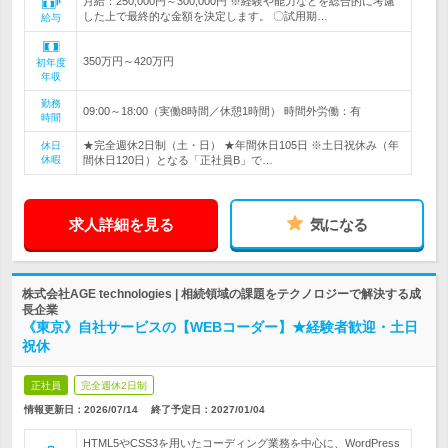
月給：250,000円～300,000円 ※経験や能力などを総合的に考慮
した上で最終的な金額を決定します。 〇試用期…
給与
350万円～420万円
初年度
年収
勤務
09:00～18:00（実働8時間／休憩1時間） 時間外労働：有
時間
★完全週休2日制（土・日） ★年間休日105日 ※土日祝休み（年
休日
休暇
間休日120日）となる「正社員B」で…
求人詳細を見る
気になる
株式会社AGE technologies | 相続領域の課題をテクノロジーで解決する成
長企業
《東京》自社サービスの【WEBコーダー】★経験者歓迎・土日
祝休
正社員
完全週休2日制
情報更新日：2026/07/14
終了予定日：
2027/01/04
HTML5やCSS3を用いたコーディング業務を中心に、WordPress