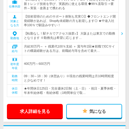
新トレンド技術を学び、実践的に使える環境 ◆99％直取引⇒要
仕事内容
件～実装・改善まで携われる
【技術習得のためのサポート体制も充実◎】◆フロントエンド開
発経験があれば、Shopify未経験の方も歓迎します◎ ★中途入社
対象と
率100％で馴染みやすい！
なる方
【転勤なし！駅チカでアクセス抜群♪】 大阪または東京での勤務
となります ※勤務先は希望に応じます…
勤務地
月給30万円～ ＋ 残業代100％支給 ＋ 賞与年2回★前職でECサイ
トの構築経験がある方は、前職給与等を含めて最大…
給与
400万円～600万円
初年度
年収
09：30～18：30（休憩あり）※現在の残業時間は月10時間程度
勤務
時間
と少なめです！
★年間休日125日・完全週休2日制（土・日）・祝日・夏季休暇・
休日
休暇
年末年始休暇・有給休暇（1時間単位で取…
求人詳細を見る
気になる