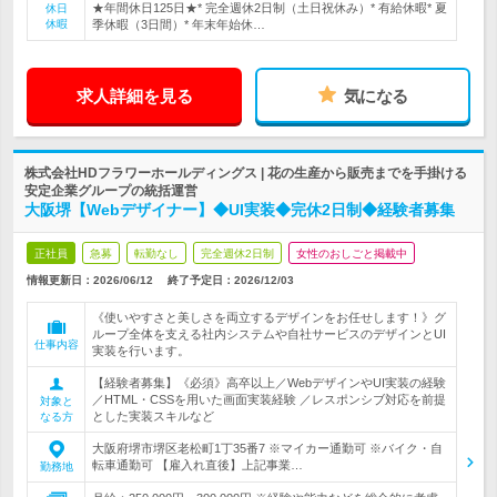
★年間休日125日★* 完全週休2日制（土日祝休み）* 有給休暇* 夏
休日
休暇
季休暇（3日間）* 年末年始休…
求人詳細を見る
気になる
株式会社HDフラワーホールディングス | 花の生産から販売までを手掛ける
安定企業グループの統括運営
大阪堺【Webデザイナー】◆UI実装◆完休2日制◆経験者募集
正社員
急募
転勤なし
完全週休2日制
女性のおしごと掲載中
情報更新日：2026/06/12
終了予定日：
2026/12/03
《使いやすさと美しさを両立するデザインをお任せします！》グ
ループ全体を支える社内システムや自社サービスのデザインとUI
仕事内容
実装を行います。
【経験者募集】《必須》高卒以上／WebデザインやUI実装の経験
／HTML・CSSを用いた画面実装経験 ／レスポンシブ対応を前提
対象と
とした実装スキルなど
なる方
大阪府堺市堺区老松町1丁35番7 ※マイカー通勤可 ※バイク・自
転車通勤可 【雇入れ直後】上記事業…
勤務地