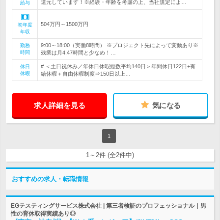
還元しています！※経験・年齢を考慮の上、当社規定によ…
給与
504万円～1500万円
初年度
年収
9:00～18:00（実働8時間） ※プロジェクト先によって変動あり※
勤務
時間
残業は月4.47時間と少なめ！…
# ＜土日祝休み／年休日休暇総数平均140日＞年間休日122日+有
休日
休暇
給休暇＋自由休暇制度⇒150日以上…
求人詳細を見る
気になる
1
1～2件 (全2件中)
おすすめの求人・転職情報
EGテスティングサービス株式会社 | 第三者検証のプロフェッショナル｜男
性の育休取得実績あり◎