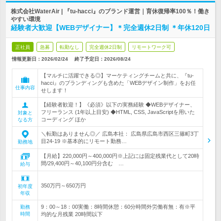
株式会社WaterAir | 『tu-hacci』のブランド運営｜育休復帰率100％！働き
やすい環境
経験者大歓迎【WEBデザイナー】＊完全週休2日制 ＊年休120日
正社員
急募
転勤なし
完全週休2日制
リモートワーク可
情報更新日：2026/02/24
終了予定日：
2026/08/24
【マルチに活躍できる◎】マーケティングチームと共に、『tu-
hacci』のブランディングも含めた「WEBデザイン制作」をお任
仕事内容
せします！
【経験者歓迎！】《必須》以下の実務経験 ◆WEBデザイナー、
フリーランス (1年以上目安) ◆HTML, CSS, JavaScriptを用いた
対象と
コーディング ほか
なる方
＼転勤はありません◎／ 広島本社： 広島県広島市西区三篠町3丁
目24-19 ※基本的にリモート勤務…
勤務地
【月給】220,000円～400,000円※上記には固定残業代として20時
間/29,400円～40,100円分含む …
給与
350万円～650万円
初年度
年収
9：00～18：00実働：8時間休憩：60分時間外労働有無：有※平
勤務
時間
均的な月残業 20時間以下