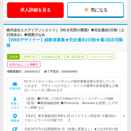
求人詳細を見る
気になる
株式会社エスアイアソシエイツ | 《WLB充実の環境》◆完全週休2日制（土
日祝休み）◆残業少なめ
【WEBデザイナー】経験者募集★完全週休2日制★週1回在宅勤
務
正社員
学歴不問
完全週休2日制
第二新卒歓迎
リモートワーク可
女性のおしごと掲載中
情報更新日：2026/03/17
終了予定日：
2026/09/03
ECサイトやコーポレートサイトの制作業務全般を担当していた
だきます。 デザインだけでなく、サイトの運用や改善提案など幅
仕事内容
広いフェーズに携われます
《必須》◆HTML／CSSでのWebデザイン・コーディング経験
《歓迎》◆動画編集経験 ◆Photoshop・Illustratorを使用したデザ
対象と
イン経験 など
なる方
【本社】 東京都新宿区舟町1-18 ロイクラトン四谷3F ※週1回の
リモートワークが可能です。 【…
勤務地
月給35万円※試用期間3か月（待遇に変更なし）★入社1年目の想