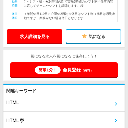
# ＜シフト制＞★24時間の間で実働8時間のシフト制⇒仕事内容
勤務
時間
に応じてチームやシフトを調節します。標…
＜年間休日110日＞◇週休2日制※休日はシフト制（祝日は原則出
休日
休暇
勤ですが、業務がない場合休日となります…
求人詳細を見る
気になる
気になる求人を気になるに保存しよう！
会員登録
簡単1分！
（無料）
関連キーワード
HTML
HTML 寮