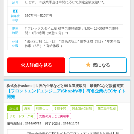
します。 ※残業手当は時間に応じて別途全額支給いた…
給与
360万円～520万円
初年度
年収
# フレックスタイム制 標準労働時間帯：9:00～18:00標準労働時
勤務
時間
間：1日8時間（休憩60分）コ…
* 週休2日制（土・日） * 国民の祝日* 夏季休暇（3日）* 年末年始
休日
休暇
休暇（6日） * 有給休暇（…
求人詳細を見る
気になる
株式会社askme | 世界的企業などと99％直接取引｜最新PCなど設備充実
【フロントエンドエンジニア/Shopify等】有名企業のECサイト
開発
正社員
急募
転勤なし
学歴不問
完全週休2日制
第二新卒歓迎
リモートワーク可
女性のおしごと掲載中
情報更新日：2026/05/19
終了予定日：
2026/11/09
【Shopifyを中心にECサイトのフロントエンド開発をお任せ】最