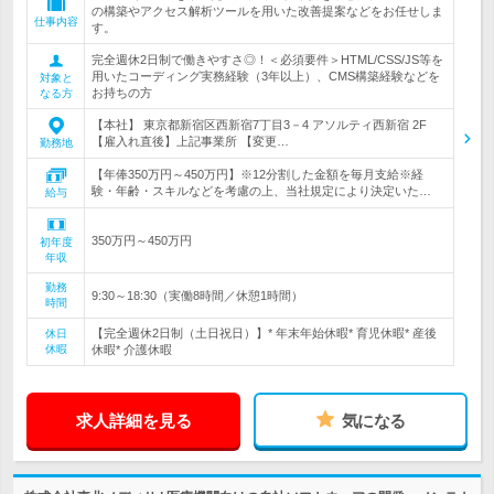
の構築やアクセス解析ツールを用いた改善提案などをお任せしま
仕事内容
す。
完全週休2日制で働きやすさ◎！＜必須要件＞HTML/CSS/JS等を
用いたコーディング実務経験（3年以上）、CMS構築経験などを
対象と
お持ちの方
なる方
【本社】 東京都新宿区西新宿7丁目3－4 アソルティ西新宿 2F
【雇入れ直後】上記事業所 【変更…
勤務地
【年俸350万円～450万円】※12分割した金額を毎月支給※経
験・年齢・スキルなどを考慮の上、当社規定により決定いた…
給与
350万円～450万円
初年度
年収
勤務
9:30～18:30（実働8時間／休憩1時間）
時間
【完全週休2日制（土日祝日）】* 年末年始休暇* 育児休暇* 産後
休日
休暇
休暇* 介護休暇
求人詳細を見る
気になる