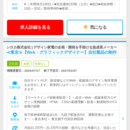
# ＼年間休日120日／■完全週休2日制（土日）■祝日■有給休暇：
休日
休暇
10日～20日／取得率68%■産前…
求人詳細を見る
気になる
シロカ株式会社 | デザイン家電の企画・開発を手掛ける急成長メーカー
≪東京≫【Web・グラフィックデザイナー】自社製品の制作
正社員
急募
転勤なし
情報更新日：2026/07/17
終了予定日：
2027/01/07
自社サイトやLP、販促物などのWeb・紙媒体のデザイン制作業務
をお任せします。将来的にはディレクション領域も担っていただ
仕事内容
きます。
【マーケテイング経験者歓迎！】＜必須＞Web・紙媒体双方のデ
ザイン実務経験、HTML・CSSの基礎理解＜歓迎＞動画制作やCV
対象と
改善の経験
なる方
地下鉄神保町駅徒歩1分・九段下駅徒歩5分 通勤至便な立地で
す！ ＜東京本社＞ 東京都千代田区神田神…
勤務地
月給21.3万円～31.3万円※経験・能力などを考慮の上、決定いた