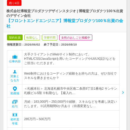
残り4日
株式会社博報堂プロダクツデザインスタジオ | 博報堂プロダクツ100％出資
のデザイン会社
【フロントエンドエンジニア】博報堂プロダクツ100％出資の会
社
契約社員
転勤なし
学歴不問
女性のおしごと掲載中
情報更新日：2026/06/02
終了予定日：
2026/08/10
大手クライアントのWebサイト制作において、
HTML/CSS/JavaScriptを用いたコーディングやUI/UX設計などを
仕事内容
ご担当いただきます。
Web制作におけるコーディング経験をお持ちの方は、ぜひ当社で
対象と
スキルを磨きませんか？
なる方
＜札幌本社＞ 北海道札幌市中央区南二条西9丁目1番地2 サンケン
札幌ビル5階 ※転勤なし 【雇入れ…
勤務地
月給：183,000円～250,000円※経験、スキルなどを考慮し決定い
たします。※試用期間6か月あり（待遇変更なし…
給与
285万円～500万円
初年度
年収