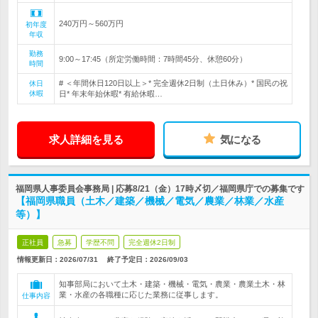
240万円～560万円
初年度
年収
勤務
9:00～17:45（所定労働時間：7時間45分、休憩60分）
時間
# ＜年間休日120日以上＞* 完全週休2日制（土日休み）* 国民の祝
休日
休暇
日* 年末年始休暇* 有給休暇…
求人詳細を見る
気になる
福岡県人事委員会事務局 | 応募8/21（金）17時〆切／福岡県庁での募集です
【福岡県職員（土木／建築／機械／電気／農業／林業／水産
等）】
正社員
急募
学歴不問
完全週休2日制
情報更新日：2026/07/31
終了予定日：
2026/09/03
知事部局において土木・建築・機械・電気・農業・農業土木・林
業・水産の各職種に応じた業務に従事します。
仕事内容