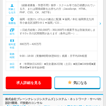
《経験者募集・学歴不問》独学・スクール等で自己研鑽されてい
る方、または開発経験をお持ちの方（JavaScript、HTML、
対象と
PHP、CSS、C#、.NET等）
なる方
福岡・佐賀のいずれかの拠点に配属 ▼福岡／本社 福岡県北九州
市小倉北区浅野3-8-1 ▼福岡／CO…
勤務地
＜日給月給制＞250,000円～350,000円※残業手当は別途支給しま
す※3ヶ月の試用期間があります（条件は同一）…
給与
300万円～420万円
初年度
年収
勤務
9:00～18:00（実働8時間/休憩60分）残業：月平均20h程度
時間
# 〈年間休日120日〉■完全週休2日制（土日）■祝日■GW休暇■夏
休日
休暇
季休暇■年末年始休暇
求人詳細を見る
気になる
株式会社ブレーンナレッジシステムズ | システム・ネットワーク・サーバの
設計/開発、IT技術のコンサル