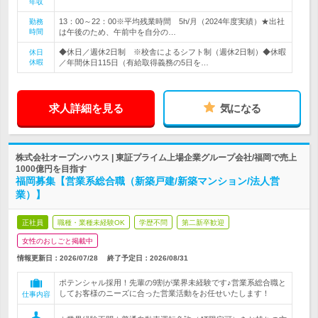
年収
13：00～22：00※平均残業時間 5h/月（2024年度実績）★出社
勤務
時間
は午後のため、午前中を自分の…
◆休日／週休2日制 ※校舎によるシフト制（週休2日制）◆休暇
休日
休暇
／年間休日115日（有給取得義務の5日を…
求人詳細を見る
気になる
株式会社オープンハウス | 東証プライム上場企業グループ会社/福岡で売上
1000億円を目指す
福岡募集【営業系総合職（新築戸建/新築マンション/法人営
業）】
正社員
職種・業種未経験OK
学歴不問
第二新卒歓迎
女性のおしごと掲載中
情報更新日：2026/07/28
終了予定日：
2026/08/31
ポテンシャル採用！先輩の9割が業界未経験です♪営業系総合職と
してお客様のニーズに合った営業活動をお任せいたします！
仕事内容