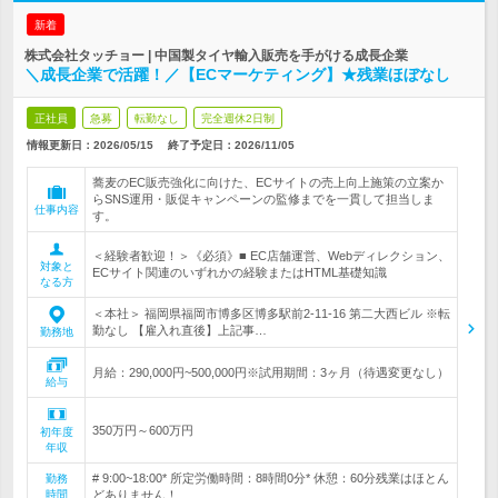
新着
株式会社タッチョー | 中国製タイヤ輸入販売を手がける成長企業
＼成長企業で活躍！／【ECマーケティング】★残業ほぼなし
正社員
急募
転勤なし
完全週休2日制
情報更新日：2026/05/15
終了予定日：
2026/11/05
蕎麦のEC販売強化に向けた、ECサイトの売上向上施策の立案か
らSNS運用・販促キャンペーンの監修までを一貫して担当しま
仕事内容
す。
＜経験者歓迎！＞《必須》■ EC店舗運営、Webディレクション、
対象と
ECサイト関連のいずれかの経験またはHTML基礎知識
なる方
＜本社＞ 福岡県福岡市博多区博多駅前2-11-16 第二大西ビル ※転
勤なし 【雇入れ直後】上記事…
勤務地
月給：290,000円~500,000円※試用期間：3ヶ月（待遇変更なし）
給与
350万円～600万円
初年度
年収
# 9:00~18:00* 所定労働時間：8時間0分* 休憩：60分残業はほとん
勤務
時間
どありません！