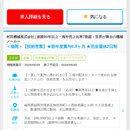
求人詳細を見る
気になる
村田機械株式会社 | 創業90年以上・海外売上比率7割超・世界が舞台の機械
メーカー
＜福岡＞【技術営業】★前年度賞与6.9ヶ月 ★完全週休2日制
正社員
急募
完全週休2日制
リモートワーク可
情報更新日：2026/05/28
終了予定日：
2026/09/28
【一貫して案件に携われる◎】工場や配送センターで使われる物
流システムの「技術営業」をお任せします！
仕事内容
【ご経験を活かせます◎】《必須》◆高専卒以上 ◆自身が主体と
対象と
なり関係者を巻き込みながらお仕事をした経験
なる方
福岡県福岡市博多区御供所町1-1 西鉄祇園ビル8F ※入社直後よ
り、数週間の間に数回、犬山事業所に…
勤務地
月給：266,000円以上※経験・能力を考慮の上、決定します。 ※
試用期間6カ月（期間中の待遇変更なし）
給与