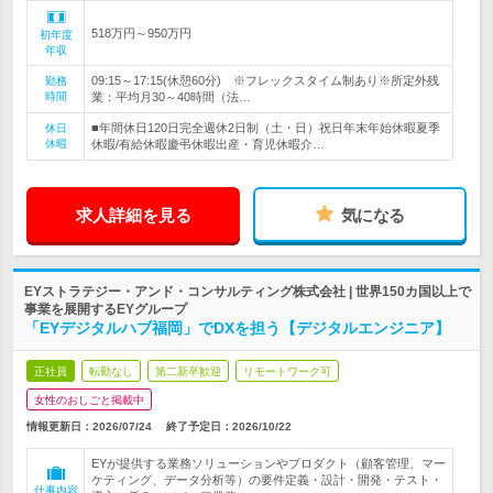
518万円～950万円
初年度
年収
09:15～17:15(休憩60分) ※フレックスタイム制あり※所定外残
勤務
時間
業：平均月30～40時間（法…
■年間休日120日完全週休2日制（土・日）祝日年末年始休暇夏季
休日
休暇
休暇/有給休暇慶弔休暇出産・育児休暇介…
求人詳細を見る
気になる
EYストラテジー・アンド・コンサルティング株式会社 | 世界150カ国以上で
事業を展開するEYグループ
「EYデジタルハブ福岡」でDXを担う【デジタルエンジニア】
正社員
転勤なし
第二新卒歓迎
リモートワーク可
女性のおしごと掲載中
情報更新日：2026/07/24
終了予定日：
2026/10/22
EYが提供する業務ソリューションやプロダクト（顧客管理、マー
ケティング、データ分析等）の要件定義・設計・開発・テスト・
仕事内容