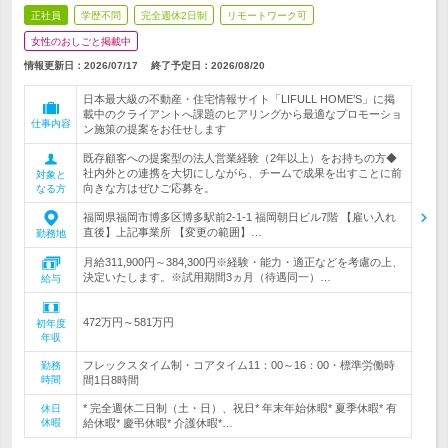
正社員
学歴不問
完全週休2日制
リモートワーク可
女性のおしごと掲載中
情報更新日：2026/07/17
終了予定日：
2026/08/20
日本最大級の不動産・住宅情報サイト「LIFULL HOME’S」に掲
載中のクライアントへ課題のヒアリングから最適なプロモーショ
仕事内容
ン施策の提案をお任せします
既存顧客への提案型の法人営業経験（2年以上）をお持ちの方◆
社内外との連携を大切にしながら、チームで成果を出すことに前
対象と
向きな方はぜひご応募を。
なる方
福岡県福岡市博多区博多駅前2-1-1 福岡朝日ビル7階 【雇い入れ
直後】上記事業所 【変更の範囲】…
勤務地
月給311,900円～384,300円※経験・能力・適正などを考慮の上、
決定いたします。※試用期間3ヵ月（待遇同一）…
給与
472万円～581万円
初年度
年収
フレックスタイム制・コアタイム11：00～16：00・標準労働時
勤務
時間
間1日8時間
* 完全週休二日制（土・日）、祝日* 年末年始休暇* 夏季休暇* 有
休日
休暇
給休暇* 慶弔休暇* 介護休暇*…