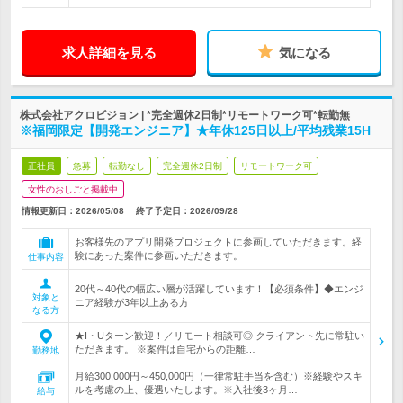
求人詳細を見る
気になる
株式会社アクロビジョン | *完全週休2日制*リモートワーク可*転勤無
※福岡限定【開発エンジニア】★年休125日以上/平均残業15H
正社員
急募
転勤なし
完全週休2日制
リモートワーク可
女性のおしごと掲載中
情報更新日：2026/05/08
終了予定日：
2026/09/28
お客様先のアプリ開発プロジェクトに参画していただきます。経
験にあった案件に参画いただきます。
仕事内容
20代～40代の幅広い層が活躍しています！【必須条件】◆エンジ
対象と
ニア経験が3年以上ある方
なる方
★I・Uターン歓迎！／リモート相談可◎ クライアント先に常駐い
ただきます。 ※案件は自宅からの距離…
勤務地
月給300,000円～450,000円（一律常駐手当を含む）※経験やスキ
ルを考慮の上、優遇いたします。※入社後3ヶ月…
給与