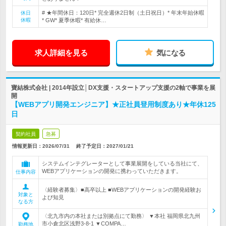
# ★年間休日：120日* 完全週休2日制（土日祝日）* 年末年始休暇
休日
休暇
* GW* 夏季休暇* 有給休…
求人詳細を見る
気になる
寶結株式会社 | 2014年設立│DX支援・スタートアップ支援の2軸で事業を展
開
【WEBアプリ開発エンジニア】★正社員登用制度あり★年休125
日
契約社員
急募
情報更新日：2026/07/31
終了予定日：
2027/01/21
システムインテグレーターとして事業展開をしている当社にて、
WEBアプリケーションの開発に携わっていただきます。
仕事内容
〈経験者募集〉■高卒以上 ■WEBアプリケーションの開発経験お
対象と
よび知見
なる方
〈北九市内の本社または別拠点にて勤務〉 ▼本社 福岡県北九州
市小倉北区浅野3-8-1 ▼COMPA…
勤務地