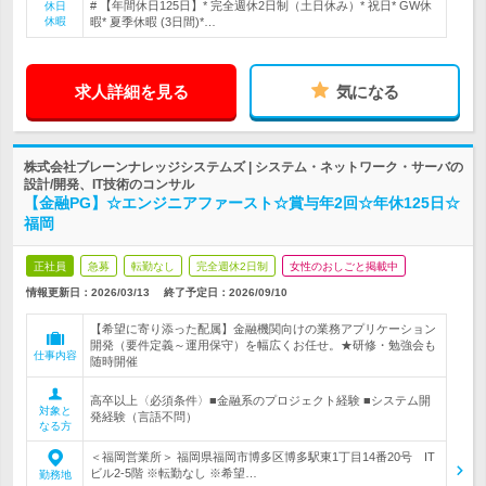
# 【年間休日125日】* 完全週休2日制（土日休み）* 祝日* GW休
休日
休暇
暇* 夏季休暇 (3日間)*…
求人詳細を見る
気になる
株式会社ブレーンナレッジシステムズ | システム・ネットワーク・サーバの
設計/開発、IT技術のコンサル
【金融PG】☆エンジニアファースト☆賞与年2回☆年休125日☆
福岡
正社員
急募
転勤なし
完全週休2日制
女性のおしごと掲載中
情報更新日：2026/03/13
終了予定日：
2026/09/10
【希望に寄り添った配属】金融機関向けの業務アプリケーション
開発（要件定義～運用保守）を幅広くお任せ。★研修・勉強会も
仕事内容
随時開催
高卒以上〈必須条件〉■金融系のプロジェクト経験 ■システム開
対象と
発経験（言語不問）
なる方
＜福岡営業所＞ 福岡県福岡市博多区博多駅東1丁目14番20号 IT
ビル2-5階 ※転勤なし ※希望…
勤務地