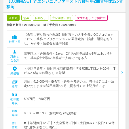
【DX開発SE】☆エンジニアファースト☆賞与年2回☆年休125☆
福岡
正社員
急募
転勤なし
完全週休2日制
女性のおしごと掲載中
情報更新日：2026/03/13
終了予定日：
2026/09/10
【希望に寄り添った配属】福岡市内の大手企業のDXプロジェク
トにて、業務アプリケーションの要件定義・設計・開発をお任
仕事内容
せ。★研修・勉強会も随時開催
高卒以上〈必須条件〉Java、C#での開発経験を5年以上お持ち
対象と
で、基本設計以降の実務が一人称でできる方
なる方
＜福岡営業所＞ 福岡県福岡市博多区博多駅東1丁目14番20号 IT
ビル2-5階 ※転勤なし ※希望…
勤務地
月給：413,000円～※希望・経験を考慮の上、当社規定により決
定いたします※試用期間3ヶ月（同条件）※上記月給には…
給与
500万円～650万円
初年度
年収
勤務
9：30～18：30 (休憩60分)※残業有
時間
# 【年間休日125日】* 完全週休2日制（土日休み）* 祝日* GW休
休日
休暇
暇* 夏季休暇 (3日間)*…