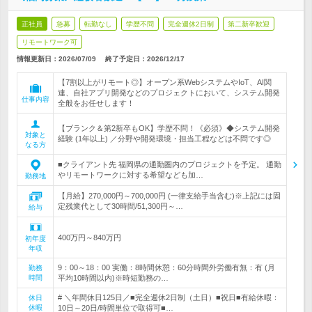
正社員
急募
転勤なし
学歴不問
完全週休2日制
第二新卒歓迎
リモートワーク可
情報更新日：2026/07/09
終了予定日：
2026/12/17
【7割以上がリモート◎】オープン系WebシステムやIoT、AI関
連、自社アプリ開発などのプロジェクトにおいて、システム開発
仕事内容
全般をお任せします！
【ブランク＆第2新卒もOK】学歴不問！《必須》◆システム開発
対象と
経験 (1年以上) ／分野や開発環境・担当工程などは不問です◎
なる方
■クライアント先 福岡県の通勤圏内のプロジェクトを予定。 通勤
やリモートワークに対する希望なども加…
勤務地
【月給】270,000円～700,000円 (一律支給手当含む)※上記には固
定残業代として30時間/51,300円～…
給与
400万円～840万円
初年度
年収
9：00～18：00 実働：8時間休憩：60分時間外労働有無：有 (月
勤務
時間
平均10時間以内)※時短勤務の…
# ＼年間休日125日／■完全週休2日制（土日）■祝日■有給休暇：
休日
休暇
10日～20日/時間単位で取得可■…