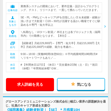
業務系システムの開発において、要件定義・設計からプログラミ
ング、テスト、リリースまで、一貫して携わっていただきます。
仕事内容
SE・PL・PMなどへキャリアUPを目指したい方＆未経験・経験が
浅い方まで大歓迎！◎20～30代が活躍する温かい職場ですぐに馴
対象と
染める※専門・短大卒以上
なる方
＼転勤なし・UIターン歓迎／ 本社または各プロジェクト先（福岡
市内）での勤務となります。 【本社】…
勤務地
【経験者】月給229,800円～【専門・短大卒】月給215,000円【大
卒】月給225,000円※経験、能力を考慮の…
給与
9:00～18:00（実働8時間/休憩60分）※平均残業時間10時間/月#
勤務
時間
＼リモートワークもあり／…
# 【年間休日127日】《休日》* 完全週休2日制（土・日）* 祝日
休日
休暇
《休暇》* 年間有給休暇* GW…
求人詳細を見る
気になる
グロースアンドコミュニケーションズ株式会社 | 幅広い業界の課題解決を通
じ、社員のキャリア形成を支援◎
《福岡募集》経験者歓迎！【SE】 ＊月残業10H