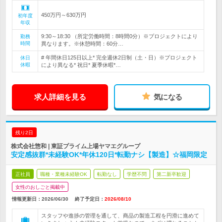
450万円～630万円
初年度
年収
9:30～18:30 （所定労働時間：8時間0分）※プロジェクトにより
勤務
時間
異なります。※休憩時間：60分…
# 年間休日125日以上* 完全週休2日制（土・日）※プロジェクト
休日
休暇
により異なる* 祝日* 夏季休暇*…
求人詳細を見る
気になる
残り2日
株式会社惣和 | 東証プライム上場ヤマエグループ
安定感抜群*未経験OK*年休120日*転勤ナシ【製造】☆福岡限定
正社員
職種・業種未経験OK
転勤なし
学歴不問
第二新卒歓迎
女性のおしごと掲載中
情報更新日：2026/06/30
終了予定日：
2026/08/10
スタッフや進捗の管理を通して、商品の製造工程を円滑に進めて