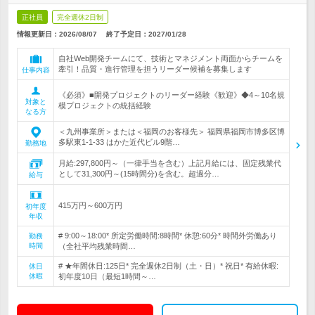
正社員
完全週休2日制
情報更新日：2026/08/07
終了予定日：
2027/01/28
自社Web開発チームにて、技術とマネジメント両面からチームを
牽引！品質・進行管理を担うリーダー候補を募集します
仕事内容
《必須》■開発プロジェクトのリーダー経験《歓迎》◆4～10名規
対象と
模プロジェクトの統括経験
なる方
＜九州事業所＞または＜福岡のお客様先＞ 福岡県福岡市博多区博
多駅東1-1-33 はかた近代ビル9階…
勤務地
月給:297,800円～（一律手当を含む）上記月給には、固定残業代
として31,300円～(15時間分)を含む。超過分…
給与
415万円～600万円
初年度
年収
# 9:00～18:00* 所定労働時間:8時間* 休憩:60分* 時間外労働あり
勤務
時間
（全社平均残業時間…
# ★年間休日:125日* 完全週休2日制（土・日）* 祝日* 有給休暇:
休日
休暇
初年度10日（最短1時間～…