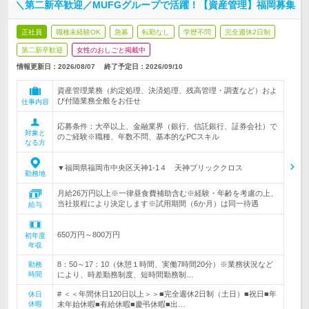
＼第二新卒歓迎／MUFGグループで活躍！【資産管理】福岡募集
正社員
職種未経験OK
急募
転勤なし
学歴不問
完全週休2日制
第二新卒歓迎
女性のおしごと掲載中
情報更新日：2026/08/07
終了予定日：
2026/09/10
資産管理業務（約定処理、決済処理、残高管理・調査など）およ
び付随業務全般をお任せ
仕事内容
応募条件：大卒以上、金融業界（銀行、信託銀行、証券会社）で
対象と
のご経験※職種、年数不問、基本的なPCスキル
なる方
▼福岡県福岡市中央区天神1-1４ 天神ブリッククロス
勤務地
月給26万円以上※一律昼食費補助含む※経験・年齢を考慮の上、
当社規程により決定します※試用期間（6か月）は同一待遇
給与
650万円～800万円
初年度
年収
8：50～17：10（休憩１時間、実働7時間20分）※業務状況など
勤務
時間
により、時差勤務制度、短時間勤務制…
# ＜＜年間休日120日以上＞＞■完全週休2日制（土日）■祝日■年
休日
休暇
末年始休暇■有給休暇■慶弔休暇■出…