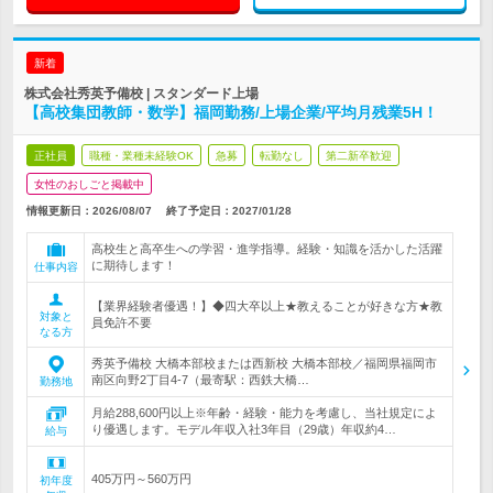
新着
株式会社秀英予備校 | スタンダード上場
【高校集団教師・数学】福岡勤務/上場企業/平均月残業5H！
正社員
職種・業種未経験OK
急募
転勤なし
第二新卒歓迎
女性のおしごと掲載中
情報更新日：2026/08/07
終了予定日：
2027/01/28
高校生と高卒生への学習・進学指導。経験・知識を活かした活躍
に期待します！
仕事内容
【業界経験者優遇！】◆四大卒以上★教えることが好きな方★教
対象と
員免許不要
なる方
秀英予備校 大橋本部校または西新校 大橋本部校／福岡県福岡市
南区向野2丁目4-7（最寄駅：西鉄大橋…
勤務地
月給288,600円以上※年齢・経験・能力を考慮し、当社規定によ
り優遇します。モデル年収入社3年目（29歳）年収約4…
給与
405万円～560万円
初年度