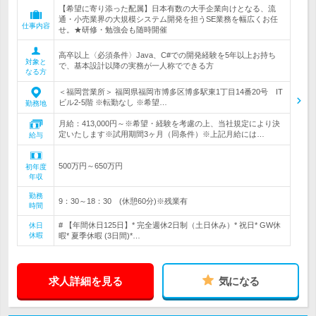
【希望に寄り添った配属】日本有数の大手企業向けとなる、流
通・小売業界の大規模システム開発を担うSE業務を幅広くお任
仕事内容
せ。★研修・勉強会も随時開催
高卒以上〈必須条件〉Java、C#での開発経験を5年以上お持ち
対象と
で、基本設計以降の実務が一人称でできる方
なる方
＜福岡営業所＞ 福岡県福岡市博多区博多駅東1丁目14番20号 IT
ビル2-5階 ※転勤なし ※希望…
勤務地
月給：413,000円～※希望・経験を考慮の上、当社規定により決
定いたします※試用期間3ヶ月（同条件）※上記月給には…
給与
500万円～650万円
初年度
年収
勤務
9：30～18：30 (休憩60分)※残業有
時間
# 【年間休日125日】* 完全週休2日制（土日休み）* 祝日* GW休
休日
休暇
暇* 夏季休暇 (3日間)*…
求人詳細を見る
気になる