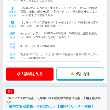
導入に係るエンジニア業務
【経験の浅い方も歓迎】◆ITエンジニアとして、1つ以上の開発
言語・技術の経験 ◆設計・開発・テスト・導入経験 ◆ビジネス
対象と
レベル以上の日本語スキル
なる方
【リモートワーク実施中です】 ■福岡オフィス └福岡県福岡市中
央区天神1丁目10番20号 天神ビジ…
勤務地
■スタッフクラス：年俸500～880万円（50時間/月の固定残業代
121,340円～213,540円を含む。超過分に…
給与
勤務
9：30～17：30（実働7時間）
時間
完全週休2日制（土・日）祝日年末年始有給・慶弔休暇 等リフレ
休日
休暇
ッシュ休暇創立記念日
求人詳細を見る
気になる
新着
日本ディクス株式会社 | ＼毎年120％成長中の総合IT企業・上場企業グルー
プ／
＼福岡で安定勤務・年休125日／【開発PJリーダー候補】