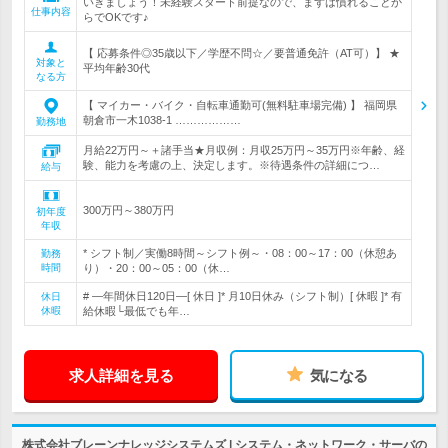
いきましょう！未経験スタート前提なので、まずは慣れることか
仕事内容
らでOKです♪
【 応募条件◎35歳以下／学歴不問☆／要普通免許（AT可）】 ★
対象と
平均年齢30代
なる方
【 マイカー・バイク・自転車通勤可(無料駐車場完備) 】 福岡県
朝倉市一木1038-1 ………………
勤務地
月給22万円～＋諸手当★月収例：月収25万円～35万円※年齢、経
験、能力を考慮の上、決定します。※待遇条件の詳細につ…
給与
300万円～380万円
初年度
年収
* シフト制／実働8時間～シフト例～・08：00～17：00（休憩あ
勤務
時間
り）・20：00～05：00（休…
# ―年間休日120日―[ 休日 ]* 月10日休み（シフト制）[ 休暇 ]* 有
休日
休暇
給休暇└最低でも年…
求人詳細を見る
気になる
株式会社ブレーンナレッジシステムズ | システム・ネットワーク・サーバの