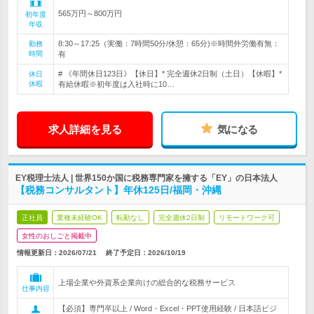
565万円～800万円
初年度
年収
8:30～17:25（実働：7時間50分/休憩：65分)※時間外労働有無：
勤務
時間
有
# 《年間休日123日》【休日】* 完全週休2日制（土日）【休暇】*
休日
休暇
有給休暇※初年度は入社時に10…
求人詳細を見る
気になる
EY税理士法人 | 世界150か国に税務専門家を擁する「EY」の日本法人
【税務コンサルタント】年休125日/福岡・沖縄
正社員
業種未経験OK
転勤なし
完全週休2日制
リモートワーク可
女性のおしごと掲載中
情報更新日：2026/07/21
終了予定日：
2026/10/19
上場企業や外資系企業向けの総合的な税務サービス
仕事内容
【必須】専門卒以上 / Word・Excel・PPT使用経験 / 日本語ビジ