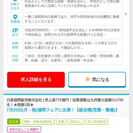
社会人としての豊富な経験・実績を活かし、即戦力として県の施
対象と
策推進のために活躍していただける意欲あふれる方
なる方
一般に福岡県内の勤務であり、本庁や県内各地の出先機関に勤務
することになります。
勤務地
月給28万5000円～ （一律地域手当を含む）※令和8年4月1日現在
※初任給は、採用される方の経歴等を勘案のうえ決定…
給与
8:30～17:15（休憩６０分）※出勤時刻を８時～１０時までの５
勤務
時間
段階から選択できます。※施設などの…
◇休日：完全週休２日制（原則土日休み）◇休暇・特別休暇（夏
休日
休暇
季、結婚、忌引、出産等）・病気休暇・年次休…
求人詳細を見る
気になる
日産福岡販売株式会社 | 売上高775億円！従業員数は九州最大規模の1700
名！★面接1回★
7月20日(月・祝)福岡フェアに出展！【総合職(営業・整備)】
正社員
職種・業種未経験OK
急募
転勤なし
第二新卒歓迎
女性のおしごと掲載中