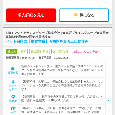
求人詳細を見る
気になる
SBIインシュアランスグループ株式会社 | ★東証プライムグループ★毎月食
事補助★昇給年2回★社員持株会
ペット保険の【提案営業】★福岡募集★土日祝休み
正社員
急募
完全週休2日制
第二新卒歓迎
女性のおしごと掲載中
情報更新日：2026/07/24
終了予定日：
2026/10/22
既存のペットショップへ、主力ペット保険『プリズムコール』の
プラン提案や勉強会の実施、販促の企画など、店舗のサポート全
仕事内容
般をお任せします。
【応募条件：大卒以上・保険会社での営業経験】★人とのコミュ
ニケーションを大切にしながら関係構築ができる方を募集しま
対象と
す！
なる方
【福岡募集！】 福岡市中央区高砂１丁目９番３号 六月田ビル4
階（西日本営業部） ※SBIプリズム少…
勤務地
月給20万円～46万円※経験・能力を考慮の上決定します。※別
途、時間外手当・業績賞与を支給。※試用期間中6ヶ月（労働…
給与