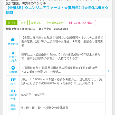
設計/開発、IT技術のコンサル
【金融SE】☆エンジニアファースト☆賞与年2回☆年休125日☆
福岡
正社員
急募
転勤なし
完全週休2日制
女性のおしごと掲載中
情報更新日：2026/03/13
終了予定日：
2026/09/10
【希望に寄り添った配属】福岡での金融機関向けシステム開発で
要件定義・設計等の上流工程をお任せ。★研修・勉強会も随時開
仕事内容
催
高卒以上〈必須条件〉Java、C#での開発経験を5年以上お持ち
対象と
で、基本設計以降の実務が一人称でできる方
なる方
＜福岡営業所＞ 福岡県福岡市博多区博多駅東1丁目14番20号 IT
ビル2-5階 ※転勤なし ※希望…
勤務地
月給：413,000円～※希望・経験を考慮の上、当社規定により決
定いたします※試用期間3ヶ月（同条件）※上記月給には…
給与
500万円～650万円
初年度
年収
勤務
9：30～18：30 (休憩60分)※残業有
時間