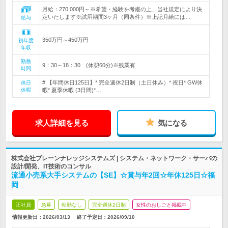
月給：270,000円～※希望・経験を考慮の上、当社規定により決
定いたします※試用期間3ヶ月（同条件）※上記月給には…
給与
350万円～450万円
初年度
年収
勤務
9：30～18：30 (休憩60分)※残業有
時間
# 【年間休日125日】* 完全週休2日制（土日休み）* 祝日* GW休
休日
休暇
暇* 夏季休暇 (3日間)*…
求人詳細を見る
気になる
株式会社ブレーンナレッジシステムズ | システム・ネットワーク・サーバの
設計/開発、IT技術のコンサル
流通小売系大手システムの【SE】☆賞与年2回☆年休125日☆福
岡
正社員
急募
転勤なし
完全週休2日制
女性のおしごと掲載中
情報更新日：2026/03/13
終了予定日：
2026/09/10