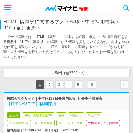
HTML 福岡県に関する求人・転職・中途採用情報＜
8/7（金）更新＞
マイナビ転職では「HTML 福岡県」に関連する転職・求人・中途採用情報を多
数掲載中!「HTML 福岡県」の転職・求人情報を探しているあなたにおすすめの
お仕事を掲載しています。「HTML 福岡県」に関連するキーワードからも転
職・求人情報をお探しいただけるので、あなたにぴったりのお仕事を見つけて
みてください!
1～50件 (全379件中)
…
1
2
3
4
5
8
株式会社クリック | ◆年休127日◆賞与5.4か月分◆手当充実
【ITエンジニア】福岡採用
正社員
職種・業種未経験OK
急募
転勤なし
学歴不問
完全週休2日制
第二新卒歓迎
リモートワーク可
女性のおしごと掲載中
情報更新日：2026/07/14
終了予定日：
2027/01/04