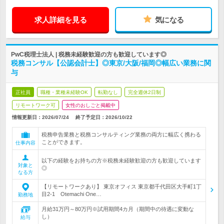
求人詳細を見る
気になる
PwC税理士法人 | 税務未経験歓迎の方も歓迎しています◎
税務コンサル【公認会計士】◎東京/大阪/福岡◎幅広い業務に関
与
正社員
職種・業種未経験OK
転勤なし
完全週休2日制
リモートワーク可
女性のおしごと掲載中
情報更新日：2026/07/24
終了予定日：
2026/10/22
税務申告業務と税務コンサルティング業務の両方に幅広く携わる
ことができます。
仕事内容
以下の経験をお持ちの方※税務未経験歓迎の方も歓迎しています
対象と
◎
なる方
【リモートワークあり】 東京オフィス 東京都千代田区大手町1丁
目2-1 Otemachi One…
勤務地
月給31万円～80万円※試用期間4カ月（期間中の待遇に変動な
し）
給与