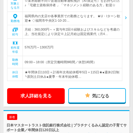
☆業界経験不問☆普通自動車運転免許（AT限定可）をお持ちの方
対象と
♪「宅建士資格保持者 」「マネジメント経験のある方」歓迎☆
なる方
福岡県内の支店や各事業所での勤務となります。 ★U・Iターン歓
迎★ ◇福岡市中央区1-10-20…
勤務地
月給：360,000円～＋賞与年2回※経験およびスキルなどを考慮の
上、当社規定により決定※上記月給は固定残業代（月4…
給与
576万円～1300万円
初年度
年収
勤務
09:00～18:00（所定労働時間8時間／休憩1時間）
時間
★年間休日110日＋計画年次有給休暇年5日＝115日★●週休2日制
休日
休暇
└原則土日休み●夏季・年末年始休暇…
求人詳細を見る
気になる
新着
日本マスタートラスト信託銀行株式会社 | プラチナくるみん認定の子育てサ
ポート企業／年間休日120日以上