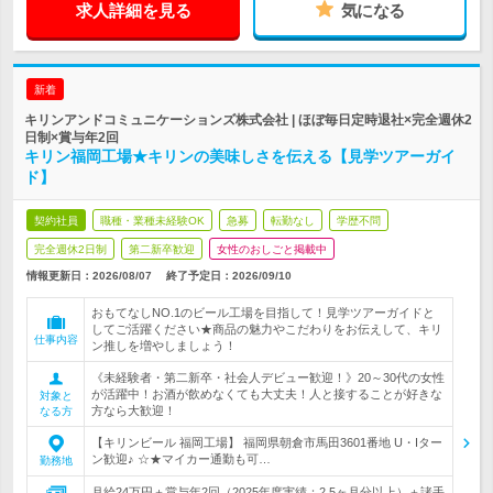
求人詳細を見る
気になる
新着
キリンアンドコミュニケーションズ株式会社 | ほぼ毎日定時退社×完全週休2
日制×賞与年2回
キリン福岡工場★キリンの美味しさを伝える【見学ツアーガイ
ド】
契約社員
職種・業種未経験OK
急募
転勤なし
学歴不問
完全週休2日制
第二新卒歓迎
女性のおしごと掲載中
情報更新日：2026/08/07
終了予定日：
2026/09/10
おもてなしNO.1のビール工場を目指して！見学ツアーガイドと
してご活躍ください★商品の魅力やこだわりをお伝えして、キリ
仕事内容
ン推しを増やしましょう！
《未経験者・第二新卒・社会人デビュー歓迎！》20～30代の女性
が活躍中！お酒が飲めなくても大丈夫！人と接することが好きな
対象と
方なら大歓迎！
なる方
【キリンビール 福岡工場】 福岡県朝倉市馬田3601番地 U・Iター
ン歓迎♪ ☆★マイカー通勤も可…
勤務地
月給24万円＋賞与年2回（2025年度実績：2.5ヶ月分以上）＋諸手