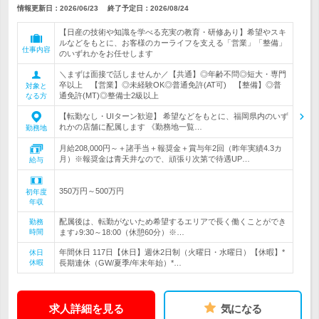
情報更新日：2026/06/23
終了予定日：
2026/08/24
【日産の技術や知識を学べる充実の教育・研修あり】希望やスキ
ルなどをもとに、お客様のカーライフを支える「営業」「整備」
仕事内容
のいずれかをお任せします
＼まずは面接で話しませんか／【共通】◎年齢不問◎短大・専門
卒以上 【営業】◎未経験OK◎普通免許(AT可) 【整備】◎普
対象と
通免許(MT)◎整備士2級以上
なる方
【転勤なし・UIターン歓迎】 希望などをもとに、福岡県内のいず
れかの店舗に配属します 《勤務地一覧…
勤務地
月給208,000円～＋諸手当＋報奨金＋賞与年2回（昨年実績4.3カ
月）※報奨金は青天井なので、頑張り次第で待遇UP…
給与
350万円～500万円
初年度
年収
配属後は、転勤がないため希望するエリアで長く働くことができ
勤務
時間
ます♪9:30～18:00（休憩60分）※…
年間休日 117日【休日】週休2日制（火曜日・水曜日）【休暇】*
休日
休暇
長期連休（GW/夏季/年末年始）*…
求人詳細を見る
気になる