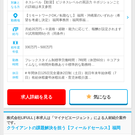
ネスレベル 【歓迎】ビジネスレベルの英語力 ※ポジションごと
対象と
の詳細は本文参照
なる方
【リモートワークOK／転勤なし】 福岡・沖縄屋のいずれか（希
望を考慮し決定） 福岡事務所：福岡県福…
勤務地
月給20万円～※資格・経験・能力に応じて、報酬が設定されます
※試用期間6か月（同条件）
給与
330万円～500万円
初年度
年収
フレックスタイム制標準労働時間：7時間（休憩60分）※コアタ
勤務
時間
イムなし※時間外勤務あり※標準的な勤務時…
# 年間休日125日完全週休2日制（土日）祝日年末年始休暇（7
休日
休暇
日）有給休暇慶弔休暇出産・育児休暇介護…
求人詳細を見る
気になる
株式会社LIFULL | 本求人は「マイナビエージェント」による人材紹介案件
です。
クライアントの課題解決を担う【フィールドセールス】福岡