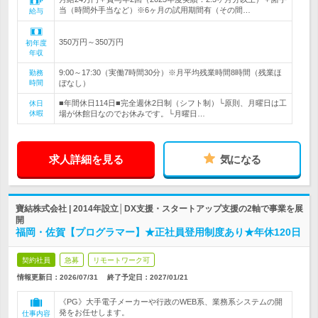
当（時間外手当など）※6ヶ月の試用期間有（その間…
給与
350万円～350万円
初年度
年収
9:00～17:30（実働7時間30分）※月平均残業時間8時間（残業ほ
勤務
時間
ぼなし）
■年間休日114日■完全週休2日制（シフト制）└原則、月曜日は工
休日
休暇
場が休館日なのでお休みです。└月曜日…
求人詳細を見る
気になる
寶結株式会社 | 2014年設立│DX支援・スタートアップ支援の2軸で事業を展
開
福岡・佐賀【プログラマー】★正社員登用制度あり★年休120日
契約社員
急募
リモートワーク可
情報更新日：2026/07/31
終了予定日：
2027/01/21
《PG》大手電子メーカーや行政のWEB系、業務系システムの開
発をお任せします。
仕事内容