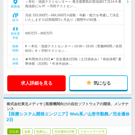
＜本社・池袋テストセンター＞ 東京都豊島区西池袋5丁目14-8 東
海池袋ビル7F ＜羽村テストセン…
勤務地
月給 333,000円～666,000円※経験・年齢・能力を考慮して決定
いたします※試用期間3ヶ月あり（期間中の待遇…
給与
400万円～800万円
初年度
年収
# ＜本社・池袋テストセンター＞10:00～19:00（実働8時間／休憩
勤務
時間
60分）# ＜羽村テストセン…
★年間休日125日★* 完全週休2日制（土日祝休み）* 有給休暇* 夏
休日
休暇
季休暇（3日間）* 年末年始休…
求人詳細を見る
気になる
株式会社東北メディサ | 医療機関向けの自社ソフトウェアの開発、メンテナ
ンス
【医療システム開発エンジニア】Web系／山形市勤務／完全週休
2日
正社員
急募
転勤なし
完全週休2日制
リモートワーク可