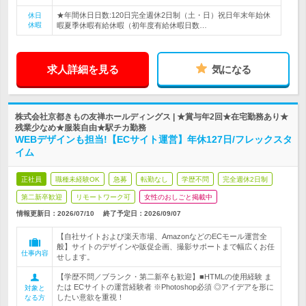
★年間休日日数:120日完全週休2日制（土・日）祝日年末年始休
休日
休暇
暇夏季休暇有給休暇（初年度有給休暇日数…
求人詳細を見る
気になる
株式会社京都きもの友禅ホールディングス | ★賞与年2回★在宅勤務あり★
残業少なめ★服装自由★駅チカ勤務
WEBデザインも担当!【ECサイト運営】年休127日/フレックスタ
イム
正社員
職種未経験OK
急募
転勤なし
学歴不問
完全週休2日制
第二新卒歓迎
リモートワーク可
女性のおしごと掲載中
情報更新日：2026/07/10
終了予定日：
2026/09/07
【自社サイトおよび楽天市場、AmazonなどのECモール運営全
般】サイトのデザインや販促企画、撮影サポートまで幅広くお任
仕事内容
せします。
【学歴不問／ブランク・第二新卒も歓迎】■HTMLの使用経験 ま
たは ECサイトの運営経験者 ※Photoshop必須 ◎アイデアを形に
対象と
したい意欲を重視！
なる方