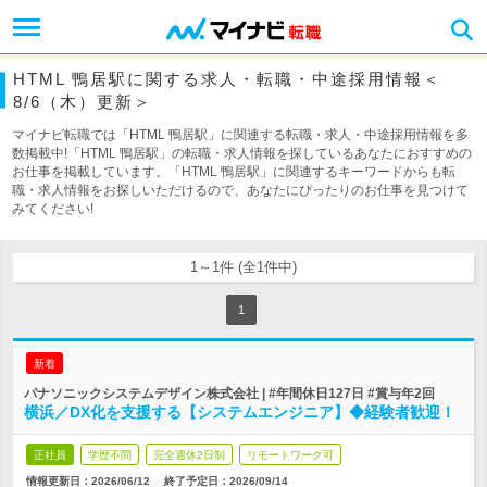
HTML 鴨居駅に関する求人・転職・中途採用情報＜
8/6（木）更新＞
マイナビ転職では「HTML 鴨居駅」に関連する転職・求人・中途採用情報を多
数掲載中!「HTML 鴨居駅」の転職・求人情報を探しているあなたにおすすめの
お仕事を掲載しています。「HTML 鴨居駅」に関連するキーワードからも転
職・求人情報をお探しいただけるので、あなたにぴったりのお仕事を見つけて
みてください!
1～1件 (全1件中)
1
新着
パナソニックシステムデザイン株式会社 | #年間休日127日 #賞与年2回
横浜／DX化を支援する【システムエンジニア】◆経験者歓迎！
正社員
学歴不問
完全週休2日制
リモートワーク可
情報更新日：2026/06/12
終了予定日：
2026/09/14