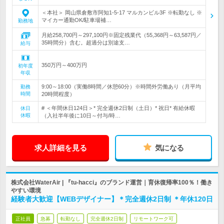
＜本社＞ 岡山県倉敷市阿知1-5-17 マルカンビル3F ※転勤なし ※
マイカー通勤OK/駐車場補…
勤務地
月給258,700円～297,100円※固定残業代（55,368円～63,587円／
35時間分）含む。超過分は別途支…
給与
350万円～400万円
初年度
年収
9:00～18:00（実働8時間／休憩60分）※時間外労働あり（月平均
勤務
時間
20時間程度）
# ＜年間休日124日＞* 完全週休2日制（土日）* 祝日* 有給休暇
休日
休暇
（入社半年後に10日～付与/時…
求人詳細を見る
気になる
株式会社WaterAir | 『tu-hacci』のブランド運営｜育休復帰率100％！働き
やすい環境
経験者大歓迎【WEBデザイナー】＊完全週休2日制 ＊年休120日
正社員
急募
転勤なし
完全週休2日制
リモートワーク可