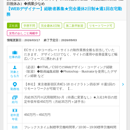
日祝休み）◆残業少なめ
【WEBデザイナー】経験者募集★完全週休2日制★週1回在宅勤
務
正社員
学歴不問
完全週休2日制
第二新卒歓迎
リモートワーク可
女性のおしごと掲載中
情報更新日：2026/03/17
終了予定日：
2026/09/03
ECサイトやコーポレートサイトの制作業務全般を担当していた
だきます。 デザインだけでなく、サイトの運用や改善提案など幅
仕事内容
広いフェーズに携われます
《必須》◆HTML／CSSでのWebデザイン・コーディング経験
《歓迎》◆動画編集経験 ◆Photoshop・Illustratorを使用したデザ
対象と
イン経験 など
なる方
【本社】 東京都新宿区舟町1-18 ロイクラトン四谷3F ※週1回の
リモートワークが可能です。 【…
勤務地
月給35万円※試用期間3か月（待遇に変更なし）★入社1年目の想
定年収年収450万円（月給35万円＋諸手当）
給与
450万円～450万円
初年度
年収
フレックスタイム制標準労働時間帯／10:00～19:00標準労働時間
勤務