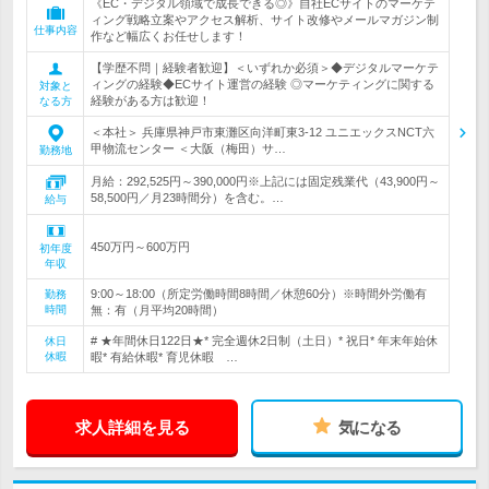
《EC・デジタル領域で成長できる◎》自社ECサイトのマーケテ
ィング戦略立案やアクセス解析、サイト改修やメールマガジン制
仕事内容
作など幅広くお任せします！
【学歴不問｜経験者歓迎】＜いずれか必須＞◆デジタルマーケテ
ィングの経験◆ECサイト運営の経験 ◎マーケティングに関する
対象と
経験がある方は歓迎！
なる方
＜本社＞ 兵庫県神戸市東灘区向洋町東3-12 ユニエックスNCT六
甲物流センター ＜大阪（梅田）サ…
勤務地
月給：292,525円～390,000円※上記には固定残業代（43,900円～
58,500円／月23時間分）を含む。…
給与
450万円～600万円
初年度
年収
9:00～18:00（所定労働時間8時間／休憩60分）※時間外労働有
勤務
時間
無：有（月平均20時間）
# ★年間休日122日★* 完全週休2日制（土日）* 祝日* 年末年始休
休日
休暇
暇* 有給休暇* 育児休暇 …
求人詳細を見る
気になる