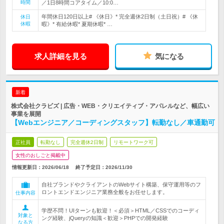
時間
／1日8時間コアタイム／10:0…
年間休日120日以上# 《休日》* 完全週休2日制（土日祝）# 《休
休日
休暇
暇》* 有給休暇* 夏期休暇* …
求人詳細を見る
気になる
新着
株式会社クラビズ | 広告・WEB・クリエイティブ・アパレルなど、幅広い
事業を展開
【Webエンジニア／コーディングスタッフ】転勤なし／車通勤可
正社員
転勤なし
完全週休2日制
リモートワーク可
女性のおしごと掲載中
情報更新日：2026/06/18
終了予定日：
2026/11/30
自社ブランドやクライアントのWebサイト構築、保守運用等のフ
ロントエンドエンジニア業務全般をお任せします。
仕事内容
学歴不問！UIターンも歓迎！＜必須＞HTML／CSSでのコーディ
対象と
ング経験、jQueryの知識＜歓迎＞PHPでの開発経験
なる方