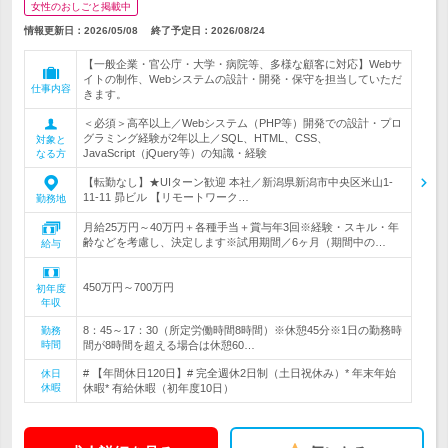
女性のおしごと掲載中
情報更新日：2026/05/08
終了予定日：
2026/08/24
【一般企業・官公庁・大学・病院等、多様な顧客に対応】Webサ
イトの制作、Webシステムの設計・開発・保守を担当していただ
仕事内容
きます。
＜必須＞高卒以上／Webシステム（PHP等）開発での設計・プロ
グラミング経験が2年以上／SQL、HTML、CSS、
対象と
JavaScript（jQuery等）の知識・経験
なる方
【転勤なし】★UIターン歓迎 本社／新潟県新潟市中央区米山1-
11-11 昴ビル 【リモートワーク…
勤務地
月給25万円～40万円＋各種手当＋賞与年3回※経験・スキル・年
齢などを考慮し、決定します※試用期間／6ヶ月（期間中の…
給与
450万円～700万円
初年度
年収
8：45～17：30（所定労働時間8時間）※休憩45分※1日の勤務時
勤務
時間
間が8時間を超える場合は休憩60…
# 【年間休日120日】# 完全週休2日制（土日祝休み）* 年末年始
休日
休暇
休暇* 有給休暇（初年度10日）