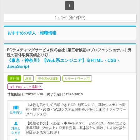
1
1～1件 (全1件中)
おすすめの求人・転職情報
EGテスティングサービス株式会社 | 第三者検証のプロフェッショナル｜男
性の育休取得実績あり◎
《東京・神奈川》【Web系エンジニア】※HTML・CSS・
JavaScript
正社員
急募
完全週休2日制
リモートワーク可
女性のおしごと掲載中
情報更新日：2026/05/18
終了予定日：
2026/10/19
《経験を活かして活躍できる◎》顧客先にて、基幹システムの開
発・保守・改修・WEBシステム開発をお任せします！ライフワー
仕事内容
クバランス◎
【経験者募集】＜必須＞◆JavaScript、TypeScript、Reactによる
実務経験（2年以上）◎要件定義～基本設計の経験、UI/UXの設計
対象と
経験がある方は歓迎！
なる方