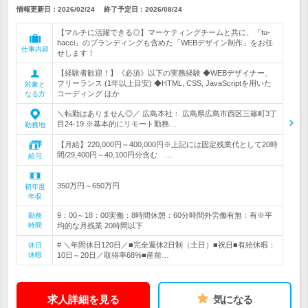
情報更新日：2026/02/24
終了予定日：
2026/08/24
【マルチに活躍できる◎】マーケティングチームと共に、『tu-
hacci』のブランディングも含めた「WEBデザイン制作」をお任
仕事内容
せします！
【経験者歓迎！】《必須》以下の実務経験 ◆WEBデザイナー、
フリーランス (1年以上目安) ◆HTML, CSS, JavaScriptを用いた
対象と
コーディング ほか
なる方
＼転勤はありません◎／ 広島本社： 広島県広島市西区三篠町3丁
目24-19 ※基本的にリモート勤務…
勤務地
【月給】220,000円～400,000円※上記には固定残業代として20時
間/29,400円～40,100円分含む …
給与
350万円～650万円
初年度
年収
9：00～18：00実働：8時間休憩：60分時間外労働有無：有※平
勤務
時間
均的な月残業 20時間以下
# ＼年間休日120日／■完全週休2日制（土日）■祝日■有給休暇：
休日
休暇
10日～20日／取得率68%■産前…
求人詳細を見る
気になる