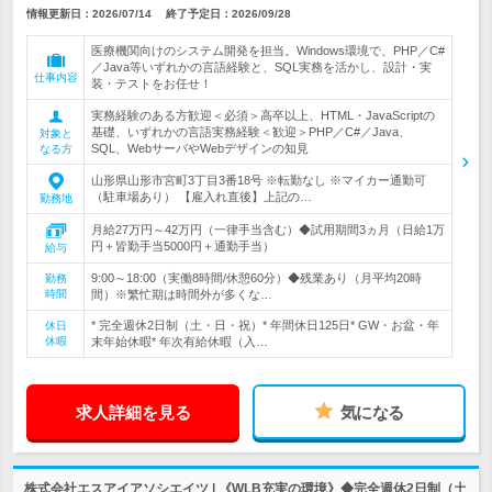
情報更新日：2026/07/14
終了予定日：
2026/09/28
医療機関向けのシステム開発を担当。Windows環境で、PHP／C#
／Java等いずれかの言語経験と、SQL実務を活かし、設計・実
仕事内容
装・テストをお任せ！
実務経験のある方歓迎＜必須＞高卒以上、HTML・JavaScriptの
基礎、いずれかの言語実務経験＜歓迎＞PHP／C#／Java、
対象と
SQL、WebサーバやWebデザインの知見
なる方
山形県山形市宮町3丁目3番18号 ※転勤なし ※マイカー通勤可
（駐車場あり） 【雇入れ直後】上記の…
勤務地
月給27万円～42万円（一律手当含む）◆試用期間3ヵ月（日給1万
円＋皆勤手当5000円＋通勤手当）
給与
9:00～18:00（実働8時間/休憩60分）◆残業あり（月平均20時
勤務
時間
間）※繁忙期は時間外が多くな…
* 完全週休2日制（土・日・祝）* 年間休日125日* GW・お盆・年
休日
休暇
末年始休暇* 年次有給休暇（入…
求人詳細を見る
気になる
株式会社エスアイアソシエイツ | 《WLB充実の環境》◆完全週休2日制（土