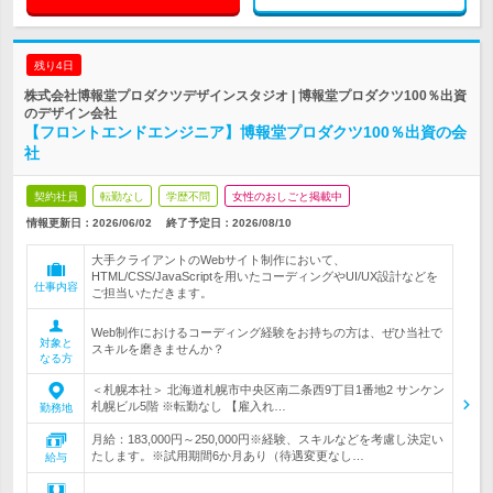
残り4日
株式会社博報堂プロダクツデザインスタジオ | 博報堂プロダクツ100％出資
のデザイン会社
【フロントエンドエンジニア】博報堂プロダクツ100％出資の会
社
契約社員
転勤なし
学歴不問
女性のおしごと掲載中
情報更新日：2026/06/02
終了予定日：
2026/08/10
大手クライアントのWebサイト制作において、
HTML/CSS/JavaScriptを用いたコーディングやUI/UX設計などを
仕事内容
ご担当いただきます。
Web制作におけるコーディング経験をお持ちの方は、ぜひ当社で
対象と
スキルを磨きませんか？
なる方
＜札幌本社＞ 北海道札幌市中央区南二条西9丁目1番地2 サンケン
札幌ビル5階 ※転勤なし 【雇入れ…
勤務地
月給：183,000円～250,000円※経験、スキルなどを考慮し決定い
たします。※試用期間6か月あり（待遇変更なし…
給与