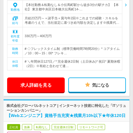
【本社勤務＆転勤なし＆小伝馬町駅から徒歩3分の駅チカ】 【本
社】 東京都中央区日本橋大伝馬町14-…
勤務地
月給23万円～＋諸手当＋賞与年2回※これまでの経験・スキルを
考慮のうえで、当社規定に基づき給与額を決定します※残業代…
給与
330万円～400万円
初年度
年収
# ◇フレックスタイム制（標準労働時間7時間20分）* コアタイム
勤務
時間
／10：00～15：00* フレキ…
# ＼年間休日127日／* 完全週休2日制（土日休み)* 祝日* 夏期休暇
休日
休暇
（2日）※有給と合わせて連…
求人詳細を見る
気になる
株式会社グローバルネットコア | インターネット技術に特化した「ITソリュ
ーションカンパニー」
【Webエンジニア】資格手当充実★残業月10h以下★年休120日
正社員
急募
転勤なし
完全週休2日制
リモートワーク可