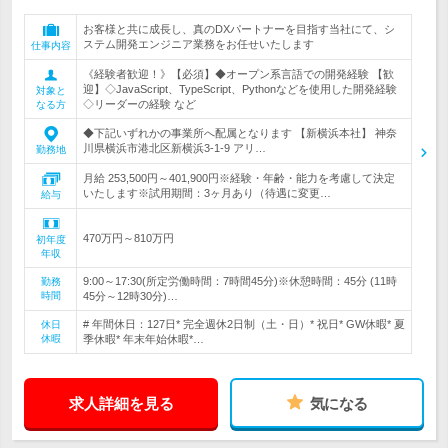
お客様と共に成長し、真のDXパートナーを目指す当社にて、シ
ステム開発エンジニア業務をお任せいたします
仕事内容
《経験者歓迎！》【必須】◆オープン系言語での開発経験 【歓
迎】◇JavaScript、TypeScript、Pythonなどを使用した開発経験
対象と
◇リーダーの経験 など
なる方
◆下記いずれかの事業所へ配属となります 【新横浜本社】 神奈
川県横浜市港北区新横浜3-1-9 アリ…
勤務地
月給 253,500円～401,900円※経験・年齢・能力を考慮して決定
いたします※試用期間：3ヶ月あり（待遇に変更…
給与
470万円～810万円
初年度
年収
9:00～17:30(所定労働時間：7時間45分)※休憩時間：45分 (11時
勤務
時間
45分～12時30分)…
# 年間休日：127日* 完全週休2日制（土・日）* 祝日* GW休暇* 夏
休日
休暇
季休暇* 年末年始休暇*…
求人詳細を見る
気になる