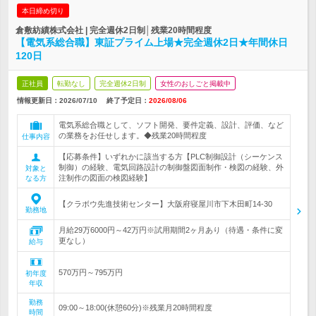
本日締め切り
倉敷紡績株式会社 | 完全週休2日制│残業20時間程度
【電気系総合職】東証プライム上場★完全週休2日★年間休日
120日
正社員
転勤なし
完全週休2日制
女性のおしごと掲載中
情報更新日：2026/07/10
終了予定日：
2026/08/06
電気系総合職として、ソフト開発、要件定義、設計、評価、など
の業務をお任せします。◆残業20時間程度
仕事内容
【応募条件】いずれかに該当する方【PLC制御設計（シーケンス
制御）の経験、電気回路設計の制御盤図面制作・検図の経験、外
対象と
注制作の図面の検図経験】
なる方
【クラボウ先進技術センター】大阪府寝屋川市下木田町14-30
勤務地
月給29万6000円～42万円※試用期間2ヶ月あり（待遇・条件に変
更なし）
給与
570万円～795万円
初年度
年収
勤務
09:00～18:00(休憩60分)※残業月20時間程度
時間