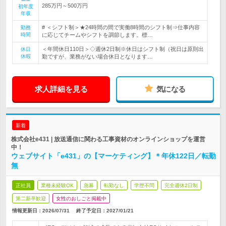
285万円～500万円
初年度
年収
# ＜シフト制＞★24時間の間で実働8時間のシフト制⇒仕事内容
勤務
時間
に応じてチームやシフトを調節します。標…
＜年間休日110日＞◇週休2日制※休日はシフト制（祝日は原則出
休日
休暇
勤ですが、業務がない場合休日となります…
求人詳細を見る
気になる
新着
株式会社e431 | 放送通信に関わる工事資材のオンラインショップを運営
中！
ウェブサイト「e431」の【マーケティング】＊年休122日／転勤
無
正社員
業種未経験OK
急募
転勤なし
学歴不問
完全週休2日制
第二新卒歓迎
女性のおしごと掲載中
情報更新日：2026/07/31
終了予定日：
2027/01/21