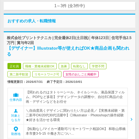
1～3件 (全3件中)
おすすめの求人・転職情報
株式会社プリントテクニカ | 完全週休2日(土日祝)│年休123日│住宅手当2.5
万円│賞与年2回
【デザイナー】Illustrator等が使えればOK★商品企画も関われ
る
正社員
職種・業種未経験OK
急募
転勤なし
学歴不問
第二新卒歓迎
リモートワーク可
女性のおしごと掲載中
情報更新日：2026/07/31
終了予定日：
2026/10/01
【関われるのはタトゥーシール、ネイルシール、液晶保護フィル
ム、POPなど多彩】デザインデータの調整や、自社EC商品の企
仕事内容
画・デザインなどをお任せ
＼自由度高くデザインに関わりたい方は必見／【実務未経験・第
二新卒OK/20代30代活躍中】◎Illustrator・Photoshopの操作経験
対象と
★好きを活かせる環境
なる方
【転勤なし/マイカー通勤可/リモートワーク相談OK】 和歌山県橋
本市妻3-5-15 ※働き方につい…
勤務地