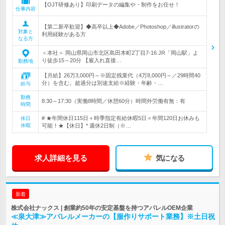
【OJT研修あり】印刷データの編集や・制作をお任せ！
仕事内容
【第二新卒歓迎】◆高卒以上◆Adobe／Photoshop／illustratorの
対象と
利用経験がある方
なる方
＜本社＞ 岡山県岡山市北区島田本町2丁目7-16 JR「岡山駅」よ
り徒歩15～20分 【雇入れ直後…
勤務地
【月給】26万3,000円～※固定残業代（4万8,000円～／29時間40
分）を含む。超過分は別途支給※経験・年齢・…
給与
勤務
8:30～17:30（実働8時間／休憩60分）時間外労働有無：有
時間
# ★年間休日115日＋時季指定有給休暇5日＝年間120日お休みも
休日
休暇
可能！★【休日】* 週休2日制（※…
求人詳細を見る
気になる
新着
株式会社ナックス | 創業約50年の安定基盤を持つアパレルOEM企業
≪泉大津≫アパレルメーカーの【服作りサポート業務】※土日祝