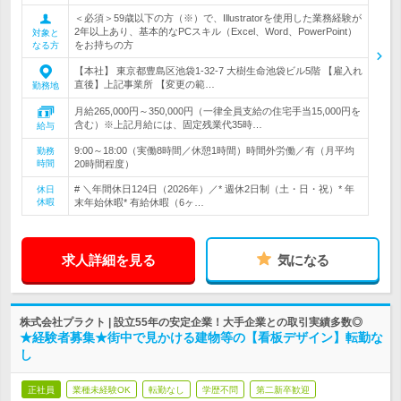
＜必須＞59歳以下の方（※）で、Illustratorを使用した業務経験が
2年以上あり、基本的なPCスキル（Excel、Word、PowerPoint）
対象と
をお持ちの方
なる方
【本社】 東京都豊島区池袋1-32-7 大樹生命池袋ビル5階 【雇入れ
直後】上記事業所 【変更の範…
勤務地
月給265,000円～350,000円（一律全員支給の住宅手当15,000円を
含む）※上記月給には、固定残業代35時…
給与
9:00～18:00（実働8時間／休憩1時間）時間外労働／有（月平均
勤務
時間
20時間程度）
# ＼年間休日124日（2026年）／* 週休2日制（土・日・祝）* 年
休日
休暇
末年始休暇* 有給休暇（6ヶ…
求人詳細を見る
気になる
株式会社プラクト | 設立55年の安定企業！大手企業との取引実績多数◎
★経験者募集★街中で見かける建物等の【看板デザイン】転勤な
し
正社員
業種未経験OK
転勤なし
学歴不問
第二新卒歓迎