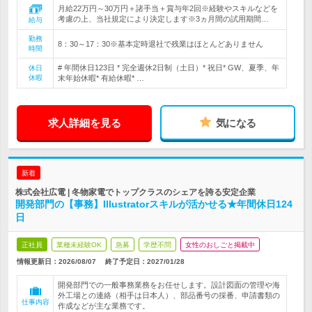
月給22万円～30万円＋諸手当＋賞与年2回※経験やスキルなどを
考慮の上、当社規定により決定します※3ヵ月間の試用期間…
給与
勤務
8：30～17：30※基本定時退社で残業はほとんどありません
時間
# 年間休日123日 * 完全週休2日制（土日）* 祝日* GW、夏季、年
休日
休暇
末年始休暇* 有給休暇* …
求人詳細を見る
気になる
新着
株式会社広電 | 冬物家電でトップクラスのシェアを誇る安定企業
開発部門の【事務】Illustratorスキルが活かせる★年間休日124
日
正社員
業種未経験OK
急募
学歴不問
女性のおしごと掲載中
情報更新日：2026/08/07
終了予定日：
2027/01/28
開発部門での一般事務業務をお任せします。設計図面の管理や海
外工場との連絡（相手は日本人）、部品番号の採番、申請書類の
仕事内容
作成などが主な業務です。