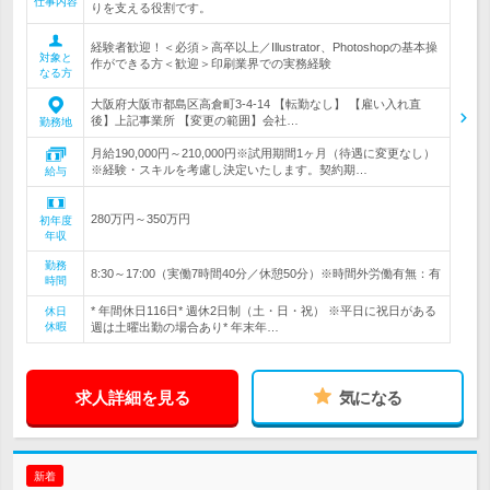
仕事内容
りを支える役割です。
経験者歓迎！＜必須＞高卒以上／Illustrator、Photoshopの基本操
対象と
作ができる方＜歓迎＞印刷業界での実務経験
なる方
大阪府大阪市都島区高倉町3-4-14 【転勤なし】 【雇い入れ直
後】上記事業所 【変更の範囲】会社…
勤務地
月給190,000円～210,000円※試用期間1ヶ月（待遇に変更なし）
※経験・スキルを考慮し決定いたします。契約期…
給与
280万円～350万円
初年度
年収
勤務
8:30～17:00（実働7時間40分／休憩50分）※時間外労働有無：有
時間
* 年間休日116日* 週休2日制（土・日・祝） ※平日に祝日がある
休日
休暇
週は土曜出勤の場合あり* 年末年…
求人詳細を見る
気になる
新着