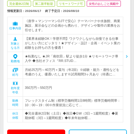
完全週休2日制
第二新卒歓迎
リモートワーク可
女性のおしごと掲載中
情報更新日：2026/06/17
終了予定日：
2026/08/10
《座学＋マンツーマンOJTで安心》テーマパークや水族館、商業
施設、展示会などの企画から携わり、デザインや製作の業務をお
仕事内容
任せします。
【業界未経験OK！学歴不問】ワクワクしながら自慢できる仕事
がしたい方にピッタリ！★デザイン・設計・企画・イベント業の
対象と
経験をお持ちの方を優遇！
なる方
★転勤なし ★JR「南吹田」駅より徒歩1分 ★リモートワーク導
入中 ◆当社オフィス『RR.STUD…
勤務地
月給25万円～40万円＋賞与（年2回）※経験・能力・適性などを
考慮のうえ、優遇いたします※試用期間3ヶ月あり（待遇に…
給与
350万円～550万円
初年度
年収
フレックスタイム制（標準労働時間1日8時間）標準労働時間帯：
勤務
時間
10：00～19：00※作業状況に応じて…
◆完全週休2日制（土日）◆祝日◆GW（3日～1週間程度）◆夏
休日
休暇
期休暇（3日～1週間程度）◆年末年始休暇…