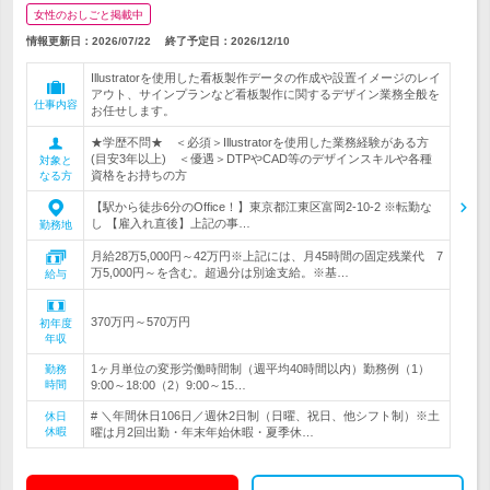
女性のおしごと掲載中
情報更新日：2026/07/22
終了予定日：
2026/12/10
Illustratorを使用した看板製作データの作成や設置イメージのレイ
アウト、サインプランなど看板製作に関するデザイン業務全般を
仕事内容
お任せします。
★学歴不問★ ＜必須＞Illustratorを使用した業務経験がある方
(目安3年以上) ＜優遇＞DTPやCAD等のデザインスキルや各種
対象と
資格をお持ちの方
なる方
【駅から徒歩6分のOffice！】東京都江東区富岡2-10-2 ※転勤な
し 【雇入れ直後】上記の事…
勤務地
月給28万5,000円～42万円※上記には、月45時間の固定残業代 7
万5,000円～を含む。超過分は別途支給。※基…
給与
370万円～570万円
初年度
年収
1ヶ月単位の変形労働時間制（週平均40時間以内）勤務例（1）
勤務
時間
9:00～18:00（2）9:00～15…
# ＼年間休日106日／週休2日制（日曜、祝日、他シフト制）※土
休日
休暇
曜は月2回出勤・年末年始休暇・夏季休…