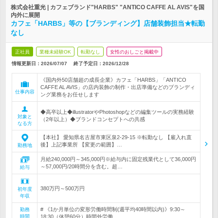
株式会社重光 | カフェブランド"HARBS" "ANTICO CAFFE AL AVIS"を国
内外に展開
カフェ「HARBS」等の【ブランディング】店舗装飾担当★転勤
なし
正社員
業種未経験OK
転勤なし
女性のおしごと掲載中
情報更新日：2026/07/07
終了予定日：
2026/12/28
《国内外50店舗超の成長企業》カフェ「HARBS」「ANTICO
CAFFE AL AVIS」の店内装飾の制作・出店準備などのブランディ
仕事内容
ング業務をお任せします
◆高卒以上◆illustratorやPhotoshopなどの編集ツールの実務経験
対象と
（2年以上）◆ブランドコンセプトへの共感
なる方
【本社】 愛知県名古屋市東区泉2-29-15 ※転勤なし 【雇入れ直
後】上記事業所 【変更の範囲】…
勤務地
月給240,000円～345,000円※給与内に固定残業代として36,000円
～57,000円/20時間分を含む。超…
給与
380万円～500万円
初年度
年収
# 《1か月単位の変形労働時間制(週平均40時間以内)》9:30～
勤務
時間
18:30（休憩60分）時間外労働…