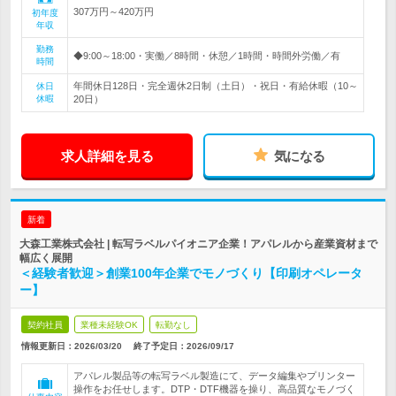
307万円～420万円
初年度
年収
勤務
◆9:00～18:00・実働／8時間・休憩／1時間・時間外労働／有
時間
年間休日128日・完全週休2日制（土日）・祝日・有給休暇（10～
休日
休暇
20日）
求人詳細を見る
気になる
新着
大森工業株式会社 | 転写ラベルパイオニア企業！アパレルから産業資材まで
幅広く展開
＜経験者歓迎＞創業100年企業でモノづくり【印刷オペレータ
ー】
契約社員
業種未経験OK
転勤なし
情報更新日：2026/03/20
終了予定日：
2026/09/17
アパレル製品等の転写ラベル製造にて、データ編集やプリンター
操作をお任せします。DTP・DTF機器を操り、高品質なモノづく