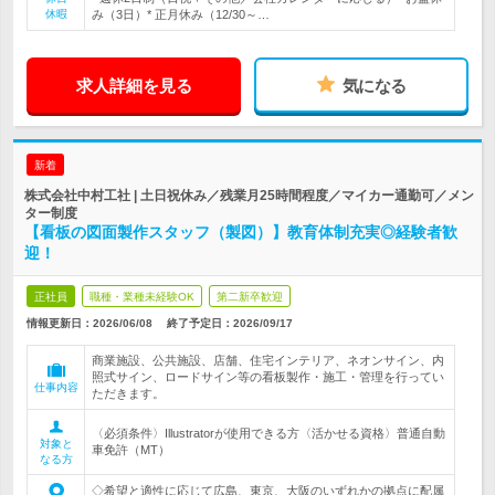
休暇
み（3日）* 正月休み（12/30～…
求人詳細を見る
気になる
新着
株式会社中村工社 | 土日祝休み／残業月25時間程度／マイカー通勤可／メン
ター制度
【看板の図面製作スタッフ（製図）】教育体制充実◎経験者歓
迎！
正社員
職種・業種未経験OK
第二新卒歓迎
情報更新日：2026/06/08
終了予定日：
2026/09/17
商業施設、公共施設、店舗、住宅インテリア、ネオンサイン、内
照式サイン、ロードサイン等の看板製作・施工・管理を行ってい
仕事内容
ただきます。
〈必須条件〉Illustratorが使用できる方〈活かせる資格〉普通自動
対象と
車免許（MT）
なる方
◇希望と適性に応じて広島、東京、大阪のいずれかの拠点に配属