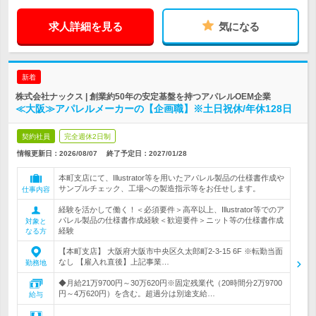
求人詳細を見る
気になる
新着
株式会社ナックス | 創業約50年の安定基盤を持つアパレルOEM企業
≪大阪≫アパレルメーカーの【企画職】※土日祝休/年休128日
契約社員
完全週休2日制
情報更新日：2026/08/07
終了予定日：
2027/01/28
本町支店にて、Illustrator等を用いたアパレル製品の仕様書作成や
サンプルチェック、工場への製造指示等をお任せします。
仕事内容
経験を活かして働く！＜必須要件＞高卒以上、Illustrator等でのア
パレル製品の仕様書作成経験＜歓迎要件＞ニット等の仕様書作成
対象と
経験
なる方
【本町支店】 大阪府大阪市中央区久太郎町2-3-15 6F ※転勤当面
なし 【雇入れ直後】上記事業…
勤務地
◆月給21万9700円～30万620円※固定残業代（20時間分2万9700
円～4万620円）を含む。超過分は別途支給…
給与