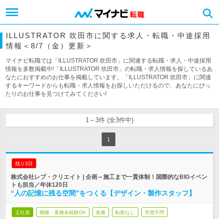
ILLUSTRATOR 吹田市に関する求人・転職・中途採用
情報＜8/7（金）更新＞
マイナビ転職では「ILLUSTRATOR 吹田市」に関連する転職・求人・中途採用
情報を多数掲載中!「ILLUSTRATOR 吹田市」の転職・求人情報を探しているあ
なたにおすすめのお仕事を掲載しています。「ILLUSTRATOR 吹田市」に関連
するキーワードからも転職・求人情報をお探しいただけるので、あなたにぴっ
たりのお仕事を見つけてみてください!
1～3件 (全3件中)
1
残り3日
株式会社レブ・クリエイト | 企画～施工まで一貫体制！国際的なBIGイベン
トも担当／年休120日
“人の記憶に残る空間”をつくる【デザイン・製作スタッフ】
正社員
職種・業種未経験OK
急募
転勤なし
学歴不問