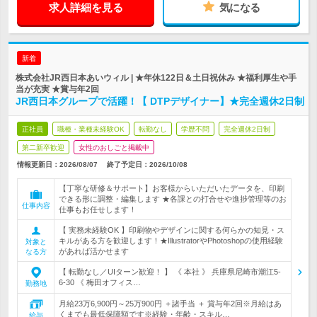
求人詳細を見る
気になる
新着
株式会社JR西日本あいウィル | ★年休122日＆土日祝休み ★福利厚生や手
当が充実 ★賞与年2回
JR西日本グループで活躍！【 DTPデザイナー】★完全週休2日制
正社員
職種・業種未経験OK
転勤なし
学歴不問
完全週休2日制
第二新卒歓迎
女性のおしごと掲載中
情報更新日：2026/08/07
終了予定日：
2026/10/08
【丁寧な研修＆サポート】お客様からいただいたデータを、印刷
できる形に調整・編集します ★各課との打合せや進捗管理等のお
仕事内容
仕事もお任せします！
【 実務未経験OK 】印刷物やデザインに関する何らかの知見・ス
キルがある方を歓迎します！★IllustratorやPhotoshopの使用経験
対象と
があれば活かせます
なる方
【 転勤なし／UIターン歓迎！ 】 《 本社 》 兵庫県尼崎市潮江5-
6-30 《 梅田オフィス…
勤務地
月給23万6,900円～25万900円 ＋諸手当 ＋ 賞与年2回※月給はあ
くまでも最低保障額です※経験・年齢・スキル…
給与