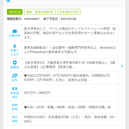
休
契約社員
職種・業種未経験OK
完全週休2日制
情報更新日：2026/08/07
終了予定日：
2027/01/28
泉大津本社にて、アパレル製品のサンプルスケジュール管理、副
資材の手配、検品や採寸などの生産管理サポート業務をお任せし
仕事内容
ます。
業界未経験歓迎！＜必須要件＞服飾専門学校卒以上、Illustratorお
対象と
よびPhotoshopの基本操作が可能な方
なる方
【泉大津本社】 大阪府泉大津市春日町4-10 ※転勤当面なし 【雇
入れ直後】上記事業所 【変更の範…
勤務地
◆月給21万9700円～27万7500円※固定残業代（20時間分2万
9700円～3万7500円）を含む。超過分は別途…
給与
307万円～388万円
初年度
年収
勤務
◆9:00～18:00・実働／8時間・休憩／1時間・時間外労働／有
時間
年間休日128日・完全週休2日制（土日）・祝日・有給休暇（10～
休日
休暇
20日）