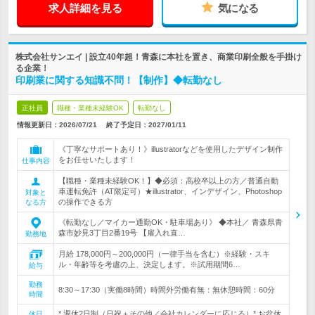
求人詳細を見る
気になる
株式会社サンエイ | 設立40年超！青森に本社を置き、商業印刷全般を手掛け
る企業！
印刷業に関する知識不問！【制作】◆転勤なし
正社員
職種・業種未経験OK
転勤なし
情報更新日：2026/07/21
終了予定日：
2027/01/11
《丁寧なサポートあり！》illustratorなどを使用したデザイン制作
をお任せいたします！
仕事内容
【職種・業種未経験OK！】◆必須：高校卒以上の方／普通自動
車運転免許（AT限定可）★illustrator、インデザイン、Photoshop
対象と
の操作できる方
なる方
《転勤なし／マイカー通勤OK・駐車場あり》 ◆本社／ 青森県青
森市妙見3丁目2番19号 【雇入れ直…
勤務地
月給 178,000円～200,000円（一律手当を含む）※経験・スキ
ル・年齢等を考慮の上、決定します。※試用期間6…
給与
勤務
8:30～17:30（実働8時間）時間外労働有無：無休憩時間：60分
時間
* 週休2日制（日祝＋その他／会社カレンダーに応じる）* お盆休
休日