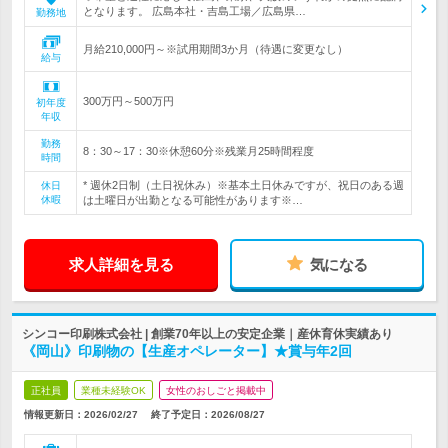
となります。 広島本社・吉島工場／広島県…
勤務地
月給210,000円～※試用期間3か月（待遇に変更なし）
給与
300万円～500万円
初年度
年収
勤務
8：30～17：30※休憩60分※残業月25時間程度
時間
* 週休2日制（土日祝休み）※基本土日休みですが、祝日のある週
休日
休暇
は土曜日が出勤となる可能性があります※…
求人詳細を見る
気になる
シンコー印刷株式会社 | 創業70年以上の安定企業｜産休育休実績あり
《岡山》印刷物の【生産オペレーター】★賞与年2回
正社員
業種未経験OK
女性のおしごと掲載中
情報更新日：2026/02/27
終了予定日：
2026/08/27