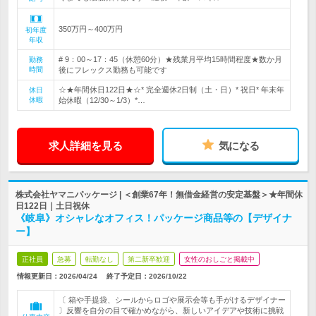
350万円～400万円
初年度
年収
# 9：00～17：45（休憩60分）★残業月平均15時間程度★数か月
勤務
時間
後にフレックス勤務も可能です
☆★年間休日122日★☆* 完全週休2日制（土・日）* 祝日* 年末年
休日
休暇
始休暇（12/30～1/3）*…
求人詳細を見る
気になる
株式会社ヤマニパッケージ | ＜創業67年！無借金経営の安定基盤＞★年間休
日122日｜土日祝休
《岐阜》オシャレなオフィス！パッケージ商品等の【デザイナ
ー】
正社員
急募
転勤なし
第二新卒歓迎
女性のおしごと掲載中
情報更新日：2026/04/24
終了予定日：
2026/10/22
〔 箱や手提袋、シールからロゴや展示会等も手がけるデザイナー
〕反響を自分の目で確かめながら、新しいアイデアや技術に挑戦