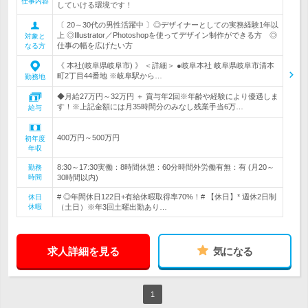
仕事内容
していける環境です！
〔 20～30代の男性活躍中 〕◎デザイナーとしての実務経験1年以
上 ◎Illustrator／Photoshopを使ってデザイン制作ができる方 ◎
対象と
仕事の幅を広げたい方
なる方
《 本社(岐阜県岐阜市) 》 ＜詳細＞ ●岐阜本社 岐阜県岐阜市清本
町2丁目44番地 ※岐阜駅から…
勤務地
◆月給27万円～32万円 ＋ 賞与年2回※年齢や経験により優遇しま
す！※上記金額には月35時間分のみなし残業手当6万…
給与
400万円～500万円
初年度
年収
8:30～17:30実働：8時間休憩：60分時間外労働有無：有 (月20～
勤務
時間
30時間以内)
# ◎年間休日122日+有給休暇取得率70%！# 【休日】* 週休2日制
休日
休暇
（土日）※年3回土曜出勤あり…
求人詳細を見る
気になる
1