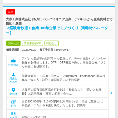
新着
大森工業株式会社 | 転写ラベルパイオニア企業！アパレルから産業資材まで
幅広く展開
＜経験者歓迎＞創業100年企業でモノづくり【印刷オペレータ
ー】
契約社員
業種未経験OK
転勤なし
情報更新日：2026/03/20
終了予定日：
2026/09/17
アパレル製品等の転写ラベル製造にて、データ編集やプリンター
操作をお任せします。DTP・DTF機器を操り、高品質なモノづく
仕事内容
りを支える役割です。
経験者歓迎！＜必須＞高卒以上／Illustrator、Photoshopの基本操
対象と
作ができる方＜歓迎＞印刷業界での実務経験
なる方
大阪府大阪市都島区高倉町3-4-14 【転勤なし】 【雇い入れ直
後】上記事業所 【変更の範囲】会社…
勤務地
月給190,000円～210,000円※試用期間1ヶ月（待遇に変更なし）
※経験・スキルを考慮し決定いたします。契約期…
給与
280万円～350万円
初年度