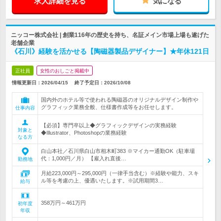
求人詳細を見る
気になる
ニッコー株式会社 | 創業116年の歴史を持ち、名証メイン市場上場も遂げた
老舗企業
《石川》経験を活かせる【陶磁器製品デザイナー】★年休121日
正社員
女性のおしごと掲載中
情報更新日：2026/04/15
終了予定日：
2026/10/08
国内外のホテル等で使われる陶磁器のオリジナルデザイン制作や
グラフィック業務全般、仕様書作成等をお任せします。
仕事内容
【必須】専門卒以上◆グラフィックデザインの実務経験
対象と
◆Illustrator、Photoshopの業務経験
なる方
白山本社／石川県白山市相木町383 ※マイカー通勤OK（駐車場
代：1,000円／月） 【雇入れ直後…
勤務地
月給223,000円～295,000円（一律手当含む）※経験や能力、スキ
ル等を考慮の上、優遇いたします。※試用期間3…
給与
358万円～461万円
初年度
年収