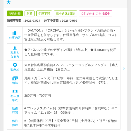
★
契約社員
急募
学歴不問
完全週休2日制
女性のおしごと掲載中
情報更新日：2026/03/24
終了予定日：
2026/09/07
「DANTON」「ORCIVAL」といった海外ブランドの商品企画・
生産管理をお任せします。仕様書作成、サンプルの確認、コスト
仕事内容
管理など幅広く対応します。
◆アパレル企業でのデザイン経験（3年以上）◆Illustratorを使用
対象と
した仕様書作成スキル
なる方
東京都渋谷区神宮前3-27-22 ルコタージュビルディング3F 【雇入
れ直後】上記事務所 【変更の…
勤務地
月給30万円～58万円※経験・年齢・能力を考慮して決定いたしま
す。※試用期間なし※固定残業代（月／40時間分：6万8…
給与
360万円～700万円
初年度
年収
# フレックスタイム制（標準労働時間1日8時間／休憩60分）※コ
勤務
時間
アタイム／11：00～16：00※標…
# 【年間休日120日】* 完全週休2日制（土日休み）* 祝日* 有給休
休日
休暇
暇* 夏季休暇* 年末年始休…