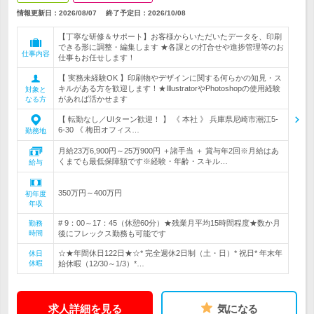
情報更新日：2026/08/07
終了予定日：
2026/10/08
【丁寧な研修＆サポート】お客様からいただいたデータを、印刷
できる形に調整・編集します ★各課との打合せや進捗管理等のお
仕事内容
仕事もお任せします！
【 実務未経験OK 】印刷物やデザインに関する何らかの知見・ス
キルがある方を歓迎します！★IllustratorやPhotoshopの使用経験
対象と
があれば活かせます
なる方
【 転勤なし／UIターン歓迎！ 】 《 本社 》 兵庫県尼崎市潮江5-
6-30 《 梅田オフィス…
勤務地
月給23万6,900円～25万900円 ＋諸手当 ＋ 賞与年2回※月給はあ
くまでも最低保障額です※経験・年齢・スキル…
給与
350万円～400万円
初年度
年収
# 9：00～17：45（休憩60分）★残業月平均15時間程度★数か月
勤務
時間
後にフレックス勤務も可能です
☆★年間休日122日★☆* 完全週休2日制（土・日）* 祝日* 年末年
休日
休暇
始休暇（12/30～1/3）*…
求人詳細を見る
気になる