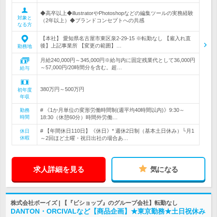
◆高卒以上◆illustratorやPhotoshopなどの編集ツールの実務経験
対象と
（2年以上）◆ブランドコンセプトへの共感
なる方
【本社】 愛知県名古屋市東区泉2-29-15 ※転勤なし 【雇入れ直
後】上記事業所 【変更の範囲】…
勤務地
月給240,000円～345,000円※給与内に固定残業代として36,000円
～57,000円/20時間分を含む。超…
給与
380万円～500万円
初年度
年収
# 《1か月単位の変形労働時間制(週平均40時間以内)》9:30～
勤務
時間
18:30（休憩60分）時間外労働…
# 【年間休日110日】《休日》* 週休2日制（基本土日休み）└月1
休日
休暇
～2回ほど土曜・祝日出社の場合あ…
求人詳細を見る
気になる
株式会社ボーイズ | 【『ビショップ』のグループ会社】転勤なし
DANTON・ORCIVALなど【商品企画】★東京勤務★土日祝休み