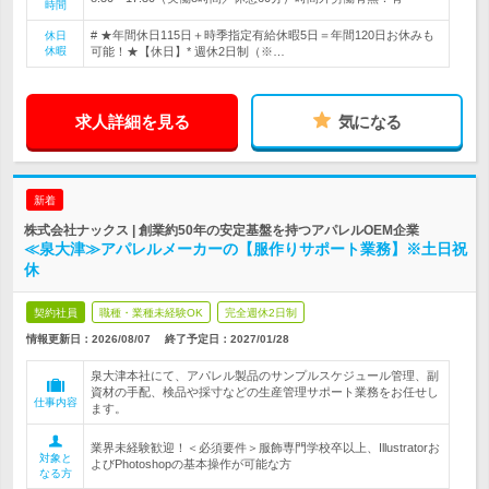
時間
# ★年間休日115日＋時季指定有給休暇5日＝年間120日お休みも
休日
休暇
可能！★【休日】* 週休2日制（※…
求人詳細を見る
気になる
新着
株式会社ナックス | 創業約50年の安定基盤を持つアパレルOEM企業
≪泉大津≫アパレルメーカーの【服作りサポート業務】※土日祝
休
契約社員
職種・業種未経験OK
完全週休2日制
情報更新日：2026/08/07
終了予定日：
2027/01/28
泉大津本社にて、アパレル製品のサンプルスケジュール管理、副
資材の手配、検品や採寸などの生産管理サポート業務をお任せし
仕事内容
ます。
業界未経験歓迎！＜必須要件＞服飾専門学校卒以上、Illustratorお
対象と
よびPhotoshopの基本操作が可能な方
なる方