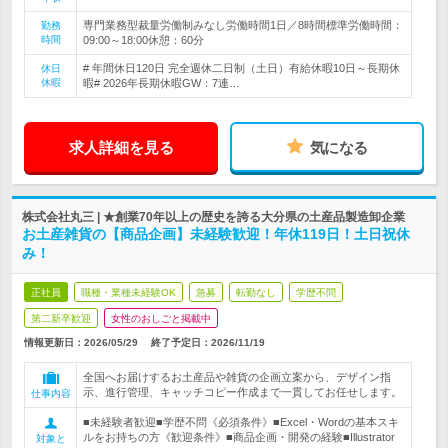
専門業務型裁量労働制みなし労働時間1日／8時間標準労働時間：
勤務
時間
09:00～18:00休憩：60分
# 年間休日120日 完全週休二日制（土日）有給休暇10日～長期休
休日
休暇
暇# 2026年長期休暇GW：7連…
求人詳細を見る
気になる
株式会社丸三 | ★創業70年以上の歴史を誇る大分県の土産品製造卸企業
お土産雑貨の【商品企画】未経験歓迎！年休119日！土日祝休
み！
正社員
職種・業種未経験OK
急募
転勤なし
学歴不問
第二新卒歓迎
女性のおしごと掲載中
情報更新日：2026/05/29
終了予定日：
2026/11/19
全国へお届けするお土産品や雑貨の企画立案から、デザイン指
示、進行管理、キャッチコピー作成まで一貫してお任せします。
仕事内容
■未経験者歓迎■学歴不問《必須条件》■Excel・Wordの基本スキ
ルをお持ちの方《歓迎条件》■商品企画・開発の経験■Illustrator
対象と