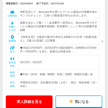
情報更新日：2026/08/07
終了予定日：
2027/01/28
本町支店にて、Illustrator等を用いたアパレル製品の仕様書作成や
サンプルチェック、工場への製造指示等をお任せします。
仕事内容
経験を活かして働く！＜必須要件＞高卒以上、Illustrator等でのア
パレル製品の仕様書作成経験＜歓迎要件＞ニット等の仕様書作成
対象と
経験
なる方
【本町支店】 大阪府大阪市中央区久太郎町2-3-15 6F ※転勤当面
なし 【雇入れ直後】上記事業…
勤務地
◆月給21万9700円～30万620円※固定残業代（20時間分2万9700
円～4万620円）を含む。超過分は別途支給…
給与
307万円～420万円
初年度
年収
勤務
◆9:00～18:00・実働／8時間・休憩／1時間・時間外労働／有
時間
年間休日128日・完全週休2日制（土日）・祝日・有給休暇（10～
休日
休暇
20日）
求人詳細を見る
気になる