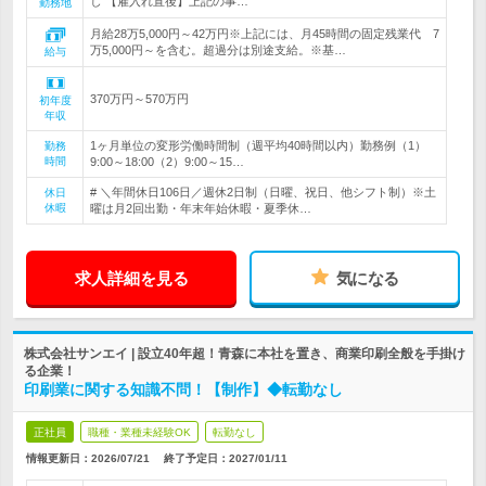
し 【雇入れ直後】上記の事…
勤務地
月給28万5,000円～42万円※上記には、月45時間の固定残業代 7
万5,000円～を含む。超過分は別途支給。※基…
給与
370万円～570万円
初年度
年収
1ヶ月単位の変形労働時間制（週平均40時間以内）勤務例（1）
勤務
時間
9:00～18:00（2）9:00～15…
# ＼年間休日106日／週休2日制（日曜、祝日、他シフト制）※土
休日
休暇
曜は月2回出勤・年末年始休暇・夏季休…
求人詳細を見る
気になる
株式会社サンエイ | 設立40年超！青森に本社を置き、商業印刷全般を手掛け
る企業！
印刷業に関する知識不問！【制作】◆転勤なし
正社員
職種・業種未経験OK
転勤なし
情報更新日：2026/07/21
終了予定日：
2027/01/11