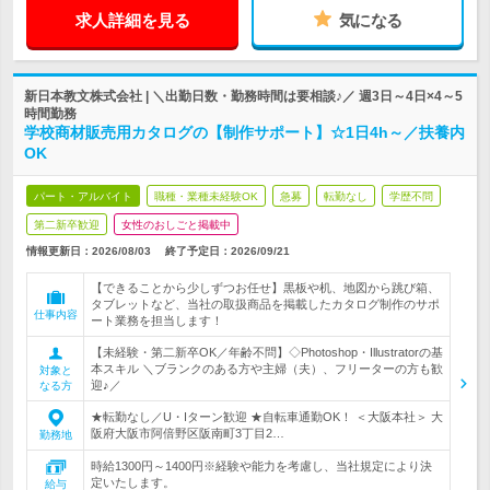
求人詳細を見る
気になる
新日本教文株式会社 | ＼出勤日数・勤務時間は要相談♪／ 週3日～4日×4～5
時間勤務
学校商材販売用カタログの【制作サポート】☆1日4h～／扶養内
OK
パート・アルバイト
職種・業種未経験OK
急募
転勤なし
学歴不問
第二新卒歓迎
女性のおしごと掲載中
情報更新日：2026/08/03
終了予定日：
2026/09/21
【できることから少しずつお任せ】黒板や机、地図から跳び箱、
タブレットなど、当社の取扱商品を掲載したカタログ制作のサポ
仕事内容
ート業務を担当します！
【未経験・第二新卒OK／年齢不問】◇Photoshop・Illustratorの基
本スキル ＼ブランクのある方や主婦（夫）、フリーターの方も歓
対象と
迎♪／
なる方
★転勤なし／U・Iターン歓迎 ★自転車通勤OK！ ＜大阪本社＞ 大
阪府大阪市阿倍野区阪南町3丁目2…
勤務地
時給1300円～1400円※経験や能力を考慮し、当社規定により決
定いたします。
給与