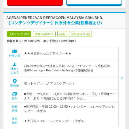
AGENSI PEKERJAAN REERACOEN MALAYSIA SDN. BHD.
【コンテンツデザイナー】日系外食企業(裁量権あり)
人材バンク登録
業種未経験OK
急募
完全週休2日制
情報更新日：2026/06/23
終了予定日：
2026/08/17
★★裁量をもったデザイナー★★
仕事内容
四年制大学卒かつ社会人経験３年以上の方/デザイン業務経験
対象と
者/Photoshop・Illustrator・InDesignの使用経験者
なる方
モントキアラ 【クアラルンプール】
勤務地
■月給：RM9,000 ～ 11,000 ※経験値やスキルに応じて変動■ボー
ナス：あり ※業績に応じる(平均約１か月…
給与
■勤務時間：平日 10:00～19:00 ■カレンダー：マレーシアのカレ
勤務
時間
ンダーに準ずる
休日
★土日祝※マレーシアカレンダーに準ずる
休暇