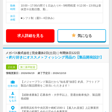
10:00～17:00の間で１日あたり4～5時間程度 ※12:00～13:00は昼
勤務
時間
休憩※出勤日数、勤…
休日
■シフト制（週3～4日休み）
休暇
求人詳細を見る
気になる
メガバス株式会社 | 完全週休2日(土日)｜年間休日122日
＜釣り好きにオススメ＞フィッシング用品の【製品開発設計】
正社員
第二新卒歓迎
情報更新日：2026/06/19
終了予定日：
2026/12/10
【メジャーブランド製品だから"知名度"抜群】釣具、アウトドア
製品の製品開発をご担当いただきます！
仕事内容
【経験者募集】応募条件：大学卒以上、普通自動車免許、製品開
対象と
発経験
なる方
静岡県浜松市中央区西ケ崎町1590-1 【雇入れ直後】上記事業所
【変更の範囲】会社の定める各事業所
勤務地