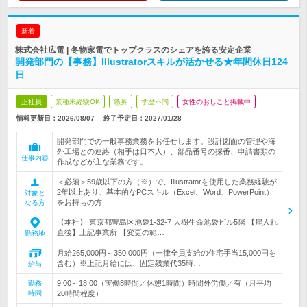
新着
株式会社広電 | 冬物家電でトップクラスのシェアを誇る安定企業
開発部門の【事務】Illustratorスキルが活かせる★年間休日124
日
正社員
業種未経験OK
急募
学歴不問
女性のおしごと掲載中
情報更新日：2026/08/07
終了予定日：
2027/01/28
開発部門での一般事務業務をお任せします。設計図面の管理や海
外工場との連絡（相手は日本人）、部品番号の採番、申請書類の
仕事内容
作成などが主な業務です。
＜必須＞59歳以下の方（※）で、Illustratorを使用した業務経験が
2年以上あり、基本的なPCスキル（Excel、Word、PowerPoint）
対象と
をお持ちの方
なる方
【本社】 東京都豊島区池袋1-32-7 大樹生命池袋ビル5階 【雇入れ
直後】上記事業所 【変更の範…
勤務地
月給265,000円～350,000円（一律全員支給の住宅手当15,000円を
含む）※上記月給には、固定残業代35時…
給与
9:00～18:00（実働8時間／休憩1時間）時間外労働／有（月平均
勤務
時間
20時間程度）