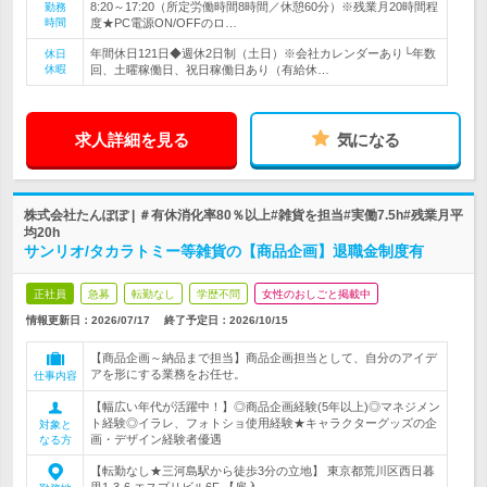
8:20～17:20（所定労働時間8時間／休憩60分）※残業月20時間程
勤務
時間
度★PC電源ON/OFFのロ…
年間休日121日◆週休2日制（土日）※会社カレンダーあり└年数
休日
休暇
回、土曜稼働日、祝日稼働日あり（有給休…
求人詳細を見る
気になる
株式会社たんぽぽ | ＃有休消化率80％以上#雑貨を担当#実働7.5h#残業月平
均20h
サンリオ/タカラトミー等雑貨の【商品企画】退職金制度有
正社員
急募
転勤なし
学歴不問
女性のおしごと掲載中
情報更新日：2026/07/17
終了予定日：
2026/10/15
【商品企画～納品まで担当】商品企画担当として、自分のアイデ
アを形にする業務をお任せ。
仕事内容
【幅広い年代が活躍中！】◎商品企画経験(5年以上)◎マネジメン
ト経験◎イラレ、フォトショ使用経験★キャラクターグッズの企
対象と
画・デザイン経験者優遇
なる方
【転勤なし★三河島駅から徒歩3分の立地】 東京都荒川区西日暮