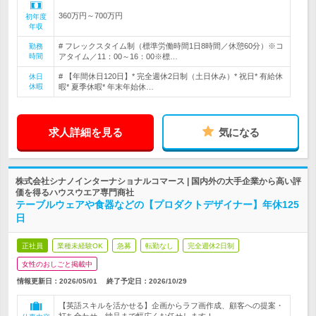
360万円～700万円
初年度
年収
# フレックスタイム制（標準労働時間1日8時間／休憩60分）※コ
勤務
時間
アタイム／11：00～16：00※標…
# 【年間休日120日】* 完全週休2日制（土日休み）* 祝日* 有給休
休日
休暇
暇* 夏季休暇* 年末年始休…
求人詳細を見る
気になる
株式会社シナノインターナショナルコマース | 国内外の大手企業から高い評
価を得るハウスウエア専門商社
テーブルウェアや食器などの【プロダクトデザイナー】年休125
日
正社員
業種未経験OK
急募
転勤なし
完全週休2日制
女性のおしごと掲載中
情報更新日：2026/05/01
終了予定日：
2026/10/29
【英語スキルを活かせる】企画からラフ画作成、顧客への提案・