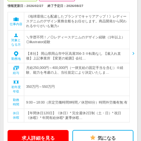
情報更新日：2026/02/27
終了予定日：
2026/08/27
《地球環境にも配慮したブランドでキャリアアップ！》レディー
スデニムのデザイン業務全般をお任せします。商品開発から関わ
仕事内容
れるやりがいも魅力♪
＼学歴不問！／◎レディースデニムのデザイン経験（1年以上）
対象と
◎illustrator経験
なる方
【本社】 岡山県岡山市中区高屋356-3 ※転勤なし 【雇入れ直
後】上記事業所 【変更の範囲】会社…
勤務地
月給250,000円～400,000円（一律支給の固定手当を含む）※経
験、能力を考慮の上、当社規定により決定いたしま…
給与
350万円～550万円
初年度
年収
勤務
9:00～18:00（所定労働時間8時間／休憩60分）時間外労働有無:有
時間
【年間休日120日】《休日》* 完全週休2日制（土・日）* 祝日
休日
休暇
《休暇》* 年間有給休暇* 夏季休暇…
求人詳細を見る
気になる