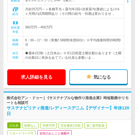
里1-3-6 エスプリビル6F 【雇入…
勤務地
月給25万円～＋各種手当＋賞与年2回+決算賞与(業績による)※6
ヶ月間の試用期間あり（その間の給与・待遇は変わりませ…
給与
360万円～450万円
初年度
年収
9：00～17：30（実働7.5時間/休憩60分）※平均残業時間20時間/
勤務
時間
月
◆週休2日制（土日休み）※月1日程度土曜出勤があります（土曜
休日
休暇
の出勤日に有休をあてている社員も多数いま…
求人詳細を見る
気になる
株式会社アン・ドゥー | 《サステナブルな物作り推進企業》時短勤務やリモ
ートも相談可
サステナビリティ推進!レディースデニム【デザイナー】年休120
日
正社員
転勤なし
学歴不問
完全週休2日制
第二新卒歓迎
リモートワーク可
女性のおしごと掲載中