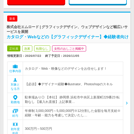
新着
株式会社エムロード | グラフィックデザイン、ウェブデザインなど幅広いサ
ービスを展開
カタログ・Webなどの【グラフィックデザイナー】◆経験者向け
正社員
急募
転勤なし
女性のおしごと掲載中
情報更新日：2026/07/22
終了予定日：
2026/11/05
カタログ・Web・映像などのデザインをお任せします！
仕事内容
【必須】◆デザイナー経験◆illustrator、Photoshopのスキル
対象と
なる方
駐車場あり◎ 【本社】 静岡県 浜松市中央区上新屋町229番23 転
勤なし 【雇入れ直後】上記事業…
勤務地
年俸制 3,000,000円～5,000,000円※12分割した金額を毎月支給※
経験・年齢・能力を考慮して決定いたし…
給与
300万円～500万円
初年度
年収