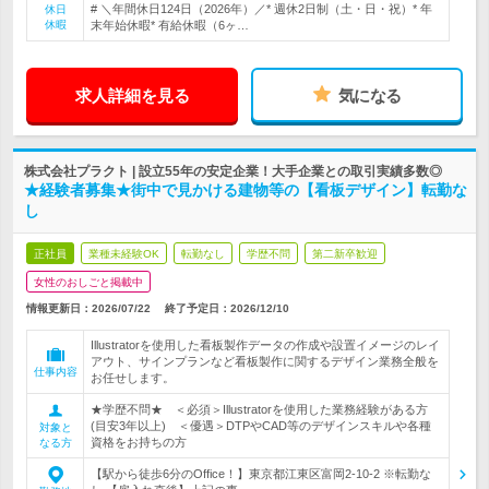
# ＼年間休日124日（2026年）／* 週休2日制（土・日・祝）* 年
休日
休暇
末年始休暇* 有給休暇（6ヶ…
求人詳細を見る
気になる
株式会社プラクト | 設立55年の安定企業！大手企業との取引実績多数◎
★経験者募集★街中で見かける建物等の【看板デザイン】転勤な
し
正社員
業種未経験OK
転勤なし
学歴不問
第二新卒歓迎
女性のおしごと掲載中
情報更新日：2026/07/22
終了予定日：
2026/12/10
Illustratorを使用した看板製作データの作成や設置イメージのレイ
アウト、サインプランなど看板製作に関するデザイン業務全般を
仕事内容
お任せします。
★学歴不問★ ＜必須＞Illustratorを使用した業務経験がある方
(目安3年以上) ＜優遇＞DTPやCAD等のデザインスキルや各種
対象と
資格をお持ちの方
なる方
【駅から徒歩6分のOffice！】東京都江東区富岡2-10-2 ※転勤な