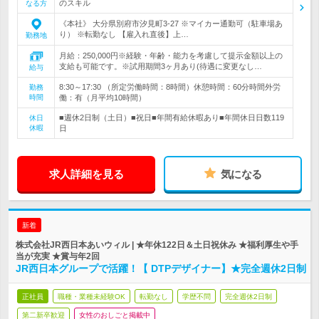
のスキル
なる方
《本社》 大分県別府市汐見町3-27 ※マイカー通勤可（駐車場あ
り） ※転勤なし 【雇入れ直後】上…
勤務地
月給：250,000円※経験・年齢・能力を考慮して提示金額以上の
支給も可能です。※試用期間3ヶ月あり(待遇に変更なし…
給与
8:30～17:30 （所定労働時間：8時間）休憩時間：60分時間外労
勤務
時間
働：有（月平均10時間）
■週休2日制（土日）■祝日■年間有給休暇あり■年間休日日数119
休日
休暇
日
求人詳細を見る
気になる
新着
株式会社JR西日本あいウィル | ★年休122日＆土日祝休み ★福利厚生や手
当が充実 ★賞与年2回
JR西日本グループで活躍！【 DTPデザイナー】★完全週休2日制
正社員
職種・業種未経験OK
転勤なし
学歴不問
完全週休2日制
第二新卒歓迎
女性のおしごと掲載中