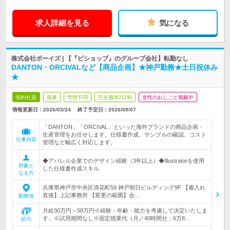
求人詳細を見る
気になる
株式会社ボーイズ | 【『ビショップ』のグループ会社】転勤なし
DANTON・ORCIVALなど【商品企画】★神戸勤務★土日祝休み
★
契約社員
急募
学歴不問
完全週休2日制
女性のおしごと掲載中
情報更新日：2026/03/24
終了予定日：
2026/09/07
「DANTON」「ORCIVAL」といった海外ブランドの商品企画・
生産管理をお任せします。仕様書作成、サンプルの確認、コスト
仕事内容
管理など幅広く対応します。
◆アパレル企業でのデザイン経験（3年以上）◆Illustratorを使用
対象と
した仕様書作成スキル
なる方
兵庫県神戸市中央区浪花町59 神戸朝日ビルディング9F 【雇入れ
直後】上記事務所 【変更の範囲】会…
勤務地
月給30万円～58万円※経験・年齢・能力を考慮して決定いたしま
す。※試用期間なし※固定残業代（月／40時間分：6万8…
給与