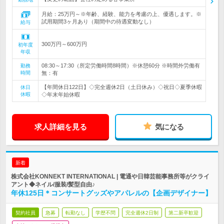
月給：25万円～※年齢、経験、能力を考慮の上、優遇します。※
試用期間3ヶ月あり（期間中の待遇変動なし）
給与
300万円～600万円
初年度
年収
08:30～17:30（所定労働時間8時間）※休憩60分 ※時間外労働有
勤務
時間
無：有
【年間休日122日】◇完全週休2日（土日休み）◇祝日◇夏季休暇
休日
休暇
◇年末年始休暇
求人詳細を見る
気になる
新着
株式会社KONNEKT INTERNATIONAL | 電通や日韓芸能事務所等がクライ
アント◆ネイル/服装/髪型自由♪
年休125日＊コンサートグッズやアパレルの【企画デザイナー】
契約社員
急募
転勤なし
学歴不問
完全週休2日制
第二新卒歓迎