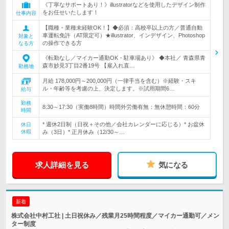
《丁寧なサポートあり！》illustratorなどを使用したデザイン制作
をお任せいたします！
仕事内容
【職種・業種未経験OK！】◆必須：高校卒以上の方／普通自動
車運転免許（AT限定可）★illustrator、インデザイン、Photoshop
対象と
の操作できる方
なる方
《転勤なし／マイカー通勤OK・駐車場あり》 ◆本社／ 青森県青
森市妙見3丁目2番19号 【雇入れ直…
勤務地
月給 178,000円～200,000円（一律手当を含む）※経験・スキ
ル・年齢等を考慮の上、決定します。※試用期間6…
給与
勤務
8:30～17:30（実働8時間）時間外労働有無：無休憩時間：60分
時間
* 週休2日制（日祝＋その他／会社カレンダーに応じる）* お盆休
休日
休暇
み（3日）* 正月休み（12/30～…
求人詳細を見る
気になる
新着
株式会社中村工社 | 土日祝休み／残業月25時間程度／マイカー通勤可／メン
ター制度