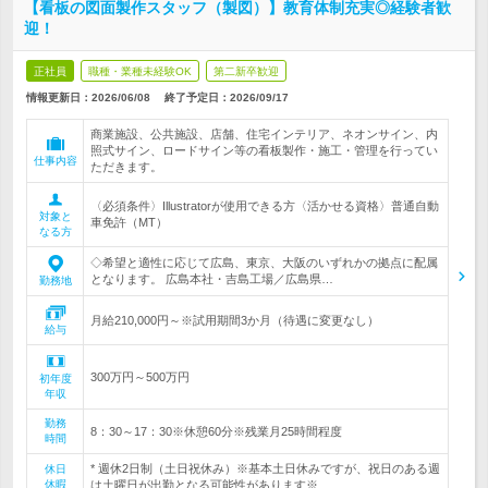
【看板の図面製作スタッフ（製図）】教育体制充実◎経験者歓
迎！
正社員
職種・業種未経験OK
第二新卒歓迎
情報更新日：2026/06/08
終了予定日：
2026/09/17
商業施設、公共施設、店舗、住宅インテリア、ネオンサイン、内
照式サイン、ロードサイン等の看板製作・施工・管理を行ってい
仕事内容
ただきます。
〈必須条件〉Illustratorが使用できる方〈活かせる資格〉普通自動
対象と
車免許（MT）
なる方
◇希望と適性に応じて広島、東京、大阪のいずれかの拠点に配属
となります。 広島本社・吉島工場／広島県…
勤務地
月給210,000円～※試用期間3か月（待遇に変更なし）
給与
300万円～500万円
初年度
年収
勤務
8：30～17：30※休憩60分※残業月25時間程度
時間
* 週休2日制（土日祝休み）※基本土日休みですが、祝日のある週
休日
休暇
は土曜日が出勤となる可能性があります※…