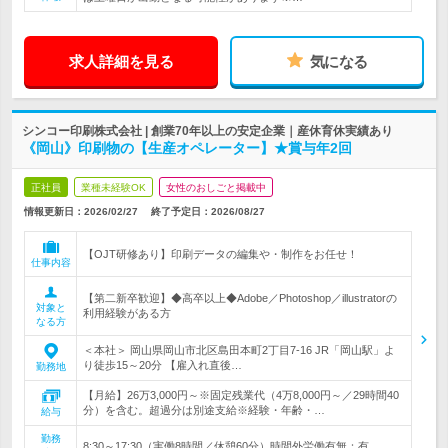
求人詳細を見る
気になる
シンコー印刷株式会社 | 創業70年以上の安定企業｜産休育休実績あり
《岡山》印刷物の【生産オペレーター】★賞与年2回
正社員
業種未経験OK
女性のおしごと掲載中
情報更新日：2026/02/27
終了予定日：
2026/08/27
【OJT研修あり】印刷データの編集や・制作をお任せ！
仕事内容
【第二新卒歓迎】◆高卒以上◆Adobe／Photoshop／illustratorの
対象と
利用経験がある方
なる方
＜本社＞ 岡山県岡山市北区島田本町2丁目7-16 JR「岡山駅」よ
り徒歩15～20分 【雇入れ直後…
勤務地
【月給】26万3,000円～※固定残業代（4万8,000円～／29時間40
分）を含む。超過分は別途支給※経験・年齢・…
給与
勤務
8:30～17:30（実働8時間／休憩60分）時間外労働有無：有