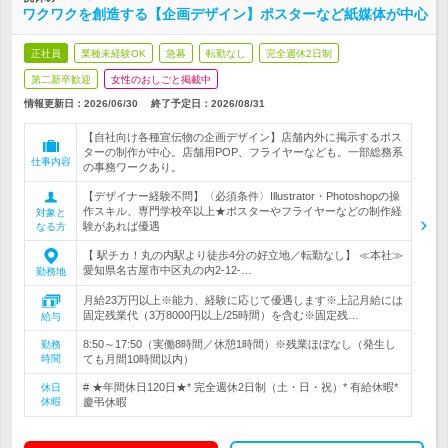
ワクワクを創造する【企画デザイン】ポスターなど紙媒体が中心
正社員
業種未経験OK
急募
転勤なし
完全週休2日制
第二新卒歓迎
女性のおしごと掲載中
情報更新日：2026/06/30
終了予定日：
2026/08/31
【自社向け各種宣伝物の企画デザイン】店舗内外に掲示するポス
ターの制作が中心。店舗用POP、フライヤーなども。一部総務系
仕事内容
の事務ワークあり。
【デザイナー経験不問】〈必須条件〉Illustrator・Photoshopの操
作スキル、専門学校卒以上★ポスターやフライヤーなどの制作経
対象と
験があれば優遇
なる方
【 駅チカ！丸の内駅より徒歩4分の好立地／転勤なし】 ≪本社≫
愛知県名古屋市中区丸の内2-12-…
勤務地
月給23万円以上※能力、経験に応じて優遇します※上記月給には
固定残業代（3万8000円以上/25時間）を含む※固定残…
給与
8:50～17:50（実働8時間／休憩1時間）※残業ほぼなし（発生し
勤務
時間
ても月間10時間以内）
# ★年間休日120日★* 完全週休2日制（土・日・祝）* 有給休暇*
休日
休暇
慶弔休暇