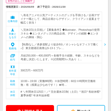
女性のおしごと掲載中
情報更新日：2026/06/09
終了予定日：
2026/11/30
＼有名アニメや人気アーティストのグッズを手掛ける／企画デザ
イナー職として、商品企画からデザイン、クライアント提案まで
仕事内容
幅広く担当！
＼完休2日(土日祝)／【募集条件】◆illustrator、Photoshopの使用
スキル ◆エンタメグッズの商品企画、デザインの経験 ◆エンタ
対象と
メへの興味・関心
なる方
【転勤なし／表参道駅より徒歩8分／オシャレなオフィスで働く
♪】 東京都港区南青山5-13-1 プレ…
勤務地
月給250,000～400,000円＋各種手当※経験、年齢、スキルなどを
考慮し決定いたします。※試用期間3ヶ月あり（…
給与
300万円～600万円
初年度
年収
10:00～19:00（実働8時間）※休憩時間：60分※時間外労働有
勤務
時間
無：有（残業は少なめです！）★時…
# ＼年間休日125日！／* 完全週休2日制（土日）* 祝日* 有給休暇*
休日
休暇
夏季休暇* 年末年始休暇