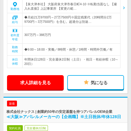
【泉大津本社】 大阪府泉大津市春日町4-10 ※転勤当面なし 【雇
入れ直後】上記事業所 【変更の範…
勤務地
◆月給21万9700円～27万7500円※固定残業代（20時間分2万
9700円～3万7500円）を含む。超過分は別途…
給与
307万円～388万円
初年度
年収
勤務
◆9:00～18:00・実働／8時間・休憩／1時間・時間外労働／有
時間
年間休日128日・完全週休2日制（土日）・祝日・有給休暇（10～
休日
休暇
20日）
求人詳細を見る
気になる
新着
株式会社ナックス | 創業約50年の安定基盤を持つアパレルOEM企業
≪大阪≫アパレルメーカーの【企画職】※土日祝休/年休128日
契約社員
完全週休2日制