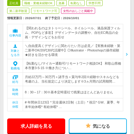
正社員
職種・業種未経験OK
急募
転勤なし
学歴不問
第二新卒歓迎
リモートワーク可
女性のおしごと掲載中
情報更新日：2026/07/31
終了予定日：
2026/10/01
【関われるのはタトゥーシール、ネイルシール、液晶保護フィル
ム、POPなど多彩】デザインデータの調整や、自社EC商品の企
仕事内容
画・デザインなどをお任せ
＼自由度高くデザインに関わりたい方は必見／【実務未経験・第
二新卒OK/20代30代活躍中】◎Illustrator・Photoshopの操作経験
対象と
★好きを活かせる環境
なる方
【転勤なし/マイカー通勤可/リモートワーク相談OK】 和歌山県橋
本市妻3-5-15 ※働き方につい…
勤務地
月給22万円～30万円＋諸手当＋賞与年2回※経験やスキルなどを
考慮の上、当社規定により決定します※3ヵ月間の試用期間…
給与
勤務
8：30～17：30※基本定時退社で残業はほとんどありません
時間
# 年間休日123日 * 完全週休2日制（土日）* 祝日* GW、夏季、年
休日
休暇
末年始休暇* 有給休暇* …
求人詳細を見る
気になる