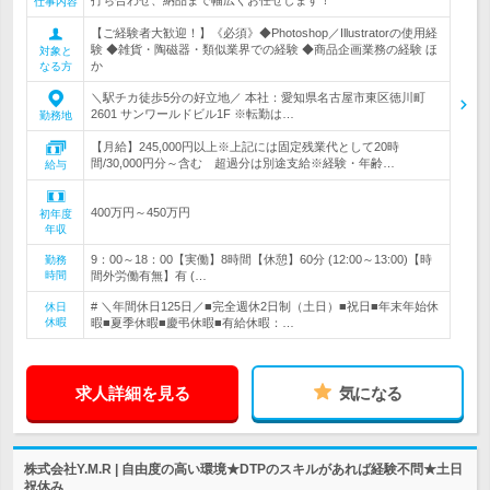
打ち合わせ、納品まで幅広くお任せします！
仕事内容
【ご経験者大歓迎！】《必須》◆Photoshop／Illustratorの使用経
験 ◆雑貨・陶磁器・類似業界での経験 ◆商品企画業務の経験 ほ
対象と
か
なる方
＼駅チカ徒歩5分の好立地／ 本社：愛知県名古屋市東区徳川町
2601 サンワールドビル1F ※転勤は…
勤務地
【月給】245,000円以上※上記には固定残業代として20時
間/30,000円分～含む 超過分は別途支給※経験・年齢…
給与
400万円～450万円
初年度
年収
9：00～18：00【実働】8時間【休憩】60分 (12:00～13:00)【時
勤務
時間
間外労働有無】有 (…
# ＼年間休日125日／■完全週休2日制（土日）■祝日■年末年始休
休日
休暇
暇■夏季休暇■慶弔休暇■有給休暇：…
求人詳細を見る
気になる
株式会社Y.M.R | 自由度の高い環境★DTPのスキルがあれば経験不問★土日
祝休み