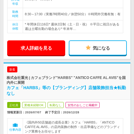
年収
勤務
8:30～17:00（実働7時間40分／休憩50分）※時間外労働有無：有
時間
* 年間休日116日* 週休2日制（土・日・祝） ※平日に祝日がある
休日
休暇
週は土曜出勤の場合あり* 年末年…
求人詳細を見る
気になる
新着
株式会社重光 | カフェブランド"HARBS" "ANTICO CAFFE AL AVIS"を国
内外に展開
カフェ「HARBS」等の【ブランディング】店舗装飾担当★転勤
なし
正社員
業種未経験OK
転勤なし
女性のおしごと掲載中
情報更新日：2026/07/07
終了予定日：
2026/12/28
《国内外50店舗超の成長企業》カフェ「HARBS」「ANTICO
CAFFE AL AVIS」の店内装飾の制作・出店準備などのブランディ
仕事内容
ング業務をお任せします