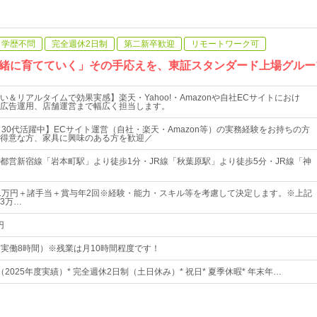
学歴不問
完全週休2日制
第二新卒歓迎
リモートワーク可
緒に育てていく」その手応えを、東証スタンダード上場グルー
＆リアルタイムで効果実感】楽天・Yahoo!・Amazonや自社ECサイトにおけ
広告運用、店舗運営まで幅広く担当します。
～30代活躍中】ECサイト運営（自社・楽天・Amazon等）の実務経験をお持ちの方
得意な方、家具に興味のある方を歓迎／
都営新宿線「岩本町駅」より徒歩1分・JR線「秋葉原駅」より徒歩5分・JR線「神
～31万円＋諸手当＋賞与年2回※経験・能力・スキル等を考慮して決定します。※上記
3万…
円
0（実働8時間）※残業は月10時間程度です！
日（2025年度実績）* 完全週休2日制（土日休み）* 祝日* 夏季休暇* 年末年…