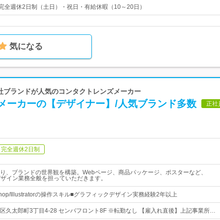
・完全週休2日制（土日）・祝日・有給休暇（10～20日）
気になる
| 自社ブランドが人気のコンタクトレンズメーカー
ンメーカーの【デザイナー】/人気ブランド多数
正社
完全週休2日制
り、ブランドの世界観を構築。Webページ、商品パッケージ、ポスターなど、
デザイン業務全般を担っていただきます。
shop/Illustratorの操作スキル■グラフィックデザイン実務経験2年以上
区久太郎町3丁目4-28 センバフロント8F ※転勤なし 【雇入れ直後】上記事業所…