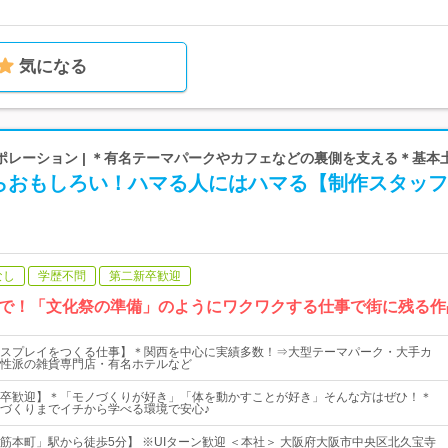
気になる
ポレーション | ＊有名テーマパークやカフェなどの裏側を支える＊基本
らおもしろい！ハマる人にはハマる【制作スタッフ
なし
学歴不問
第二新卒歓迎
で！「文化祭の準備」のようにワクワクする仕事で街に残る作
スプレイをつくる仕事】＊関西を中心に実績多数！⇒大型テーマパーク・大手カ
性派の雑貨専門店・有名ホテルなど
卒歓迎】＊「モノづくりが好き」「体を動かすことが好き」そんな方はぜひ！＊
づくりまでイチから学べる環境で安心♪
筋本町」駅から徒歩5分】 ※UIターン歓迎 ＜本社＞ 大阪府大阪市中央区北久宝寺