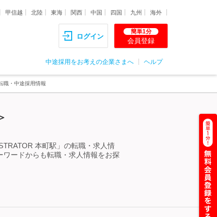
甲信越
北陸
東海
関西
中国
四国
九州
海外
簡単1分
ログイン
会員登録
中途採用をお考えの企業さまへ
ヘルプ
人・転職・中途採用情報
＞
STRATOR 本町駅」の転職・求人情
キーワードからも転職・求人情報をお探