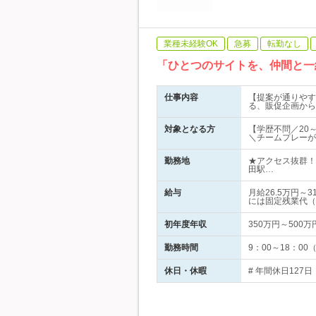
業種未経験OK
急募
転勤なし
「ひとつのサイトを、仲間と一
仕事内容
【提案が通りやすい
る、販促企画から
対象となる方
【学歴不問／20
＼チームプレーが
勤務地
★アクセス抜群！
田駅…
給与
月給26.5万円
には固定残業代（
初年度年収
350万円～500万
勤務時間
9：00～18：0
休日・休暇
# 年間休日127