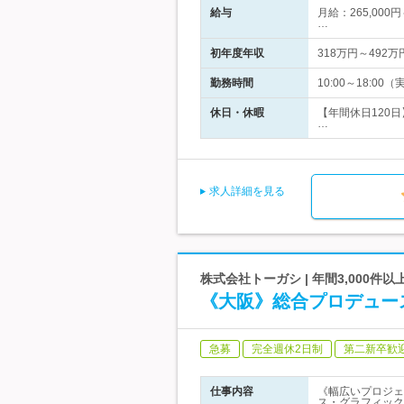
給与
月給：265,000
…
初年度年収
318万円～492万
勤務時間
10:00～18:
休日・休暇
【年間休日120
…
求人詳細を見る
株式会社トーガシ | 年間3,000
《大阪》総合プロデュー
急募
完全週休2日制
第二新卒歓
仕事内容
《幅広いプロジェ
ス・グラフィック