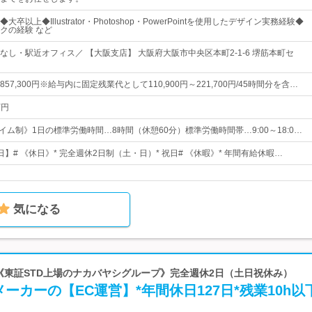
卒以上◆Illustrator・Photoshop・PowerPointを使用したデザイン実務経験◆
クの経験 など
なし・駅近オフィス／ 【大阪支店】 大阪府大阪市中央区本町2-1-6 堺筋本町セ
円～857,300円※給与内に固定残業代として110,900円～221,700円/45時間分を含…
万円
イム制》1日の標準労働時間…8時間（休憩60分）標準労働時間帯…9:00～18:0…
3日】# 《休日》* 完全週休2日制（土・日）* 祝日# 《休暇》* 年間有給休暇…
気になる
 《東証STD上場のナカバヤシグループ》完全週休2日（土日祝休み）
ーカーの【EC運営】*年間休日127日*残業10h以