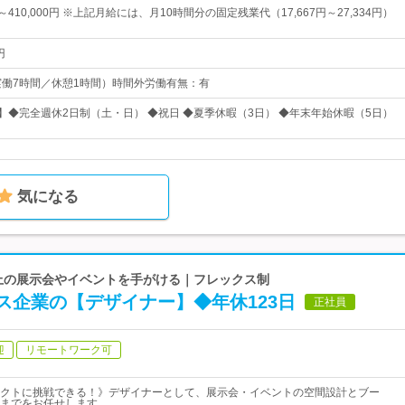
円～410,000円 ※上記月給には、月10時間分の固定残業代（17,667円～27,334円）
円
00（実働7時間／休憩1時間）時間外労働有無：有
日】◆完全週休2日制（土・日） ◆祝日 ◆夏季休暇（3日） ◆年末年始休暇（5日）
気になる
件以上の展示会やイベントを手がける｜フレックス制
ス企業の【デザイナー】◆年休123日
正社員
迎
リモートワーク可
クトに挑戦できる！》デザイナーとして、展示会・イベントの空間設計とブー
までをお任せします。