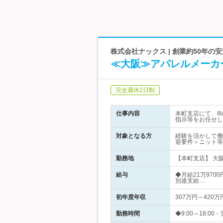
株式会社ナックス | 創業約50年の
≪大阪≫アパレルメーカー
完全週休2日制
仕事内容
本町支店にて、Il
指示等をお任せし
対象となる方
経験を活かして働く
迎要件＞ニット等
勤務地
【本町支店】 大阪
給与
◆月給21万970
別途支給…
初年度年収
307万円～420万
勤務時間
◆9:00～18: