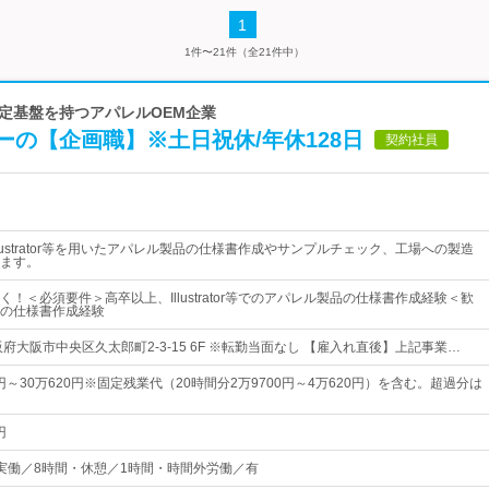
1
1件〜21件（全21件中）
安定基盤を持つアパレルOEM企業
の【企画職】※土日祝休/年休128日
契約社員
lustrator等を用いたアパレル製品の仕様書作成やサンプルチェック、工場への製造
ます。
！＜必須要件＞高卒以上、Illustrator等でのアパレル製品の仕様書作成経験＜歓
の仕様書作成経験
府大阪市中央区久太郎町2-3-15 6F ※転勤当面なし 【雇入れ直後】上記事業…
0円～30万620円※固定残業代（20時間分2万9700円～4万620円）を含む。超過分は
円
00・実働／8時間・休憩／1時間・時間外労働／有