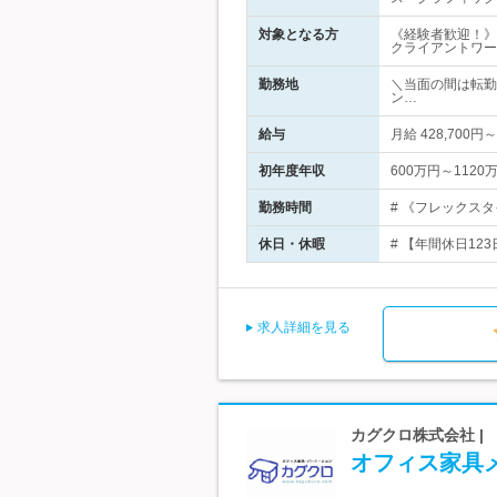
対象となる方
《経験者歓迎！》◆大
クライアントワー
勤務地
＼当面の間は転勤
ン…
給与
月給 428,700
初年度年収
600万円～1120
勤務時間
# 《フレックスタ
休日・休暇
# 【年間休日12
求人詳細を見る
カグクロ株式会社 |
オフィス家具メ