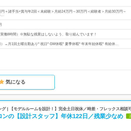
5万円＋諸手当+賞与年2回＜未経験＞月給24万円～30万円＜経験者＞月給30万円～
年…
円
00（実働8時間）※無駄な残業はしないよう、取り組んでいます！
日）→月1回土曜出勤あり* 祝日* GW休暇* 夏季休暇* 年末年始休暇* 有給休…
気になる
ング | 【モデルルームを設計！】完全土日祝休／時差・フレックス相談
ロンの【設計スタッフ】年休122日／残業少なめ