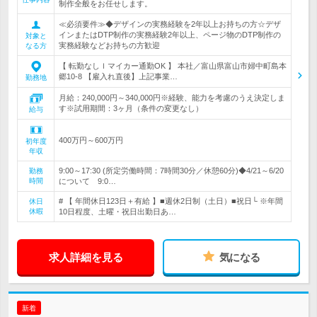
制作全般をお任せします。
≪必須要件≫◆デザインの実務経験を2年以上お持ちの方☆デザ
インまたはDTP制作の実務経験2年以上、ページ物のDTP制作の
対象と
実務経験などお持ちの方歓迎
なる方
【 転勤なしｌマイカー通勤OK 】 本社／富山県富山市婦中町島本
郷10-8 【雇入れ直後】上記事業…
勤務地
月給：240,000円～340,000円※経験、能力を考慮のうえ決定しま
す※試用期間：3ヶ月（条件の変更なし）
給与
400万円～600万円
初年度
年収
9:00～17:30 (所定労働時間：7時間30分／休憩60分)◆4/21～6/20
勤務
時間
について 9:0…
# 【 年間休日123日＋有給 】■週休2日制（土日）■祝日└ ※年間
休日
休暇
10日程度、土曜・祝日出勤日あ…
求人詳細を見る
気になる
新着