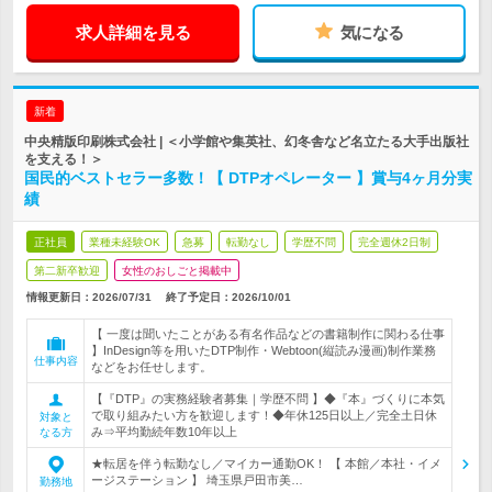
求人詳細を見る
気になる
新着
中央精版印刷株式会社 | ＜小学館や集英社、幻冬舎など名立たる大手出版社
を支える！＞
国民的ベストセラー多数！【 DTPオペレーター 】賞与4ヶ月分実
績
正社員
業種未経験OK
急募
転勤なし
学歴不問
完全週休2日制
第二新卒歓迎
女性のおしごと掲載中
情報更新日：2026/07/31
終了予定日：
2026/10/01
【 一度は聞いたことがある有名作品などの書籍制作に関わる仕事
】InDesign等を用いたDTP制作・Webtoon(縦読み漫画)制作業務
仕事内容
などをお任せします。
【『DTP』の実務経験者募集｜学歴不問 】◆『本』づくりに本気
で取り組みたい方を歓迎します！◆年休125日以上／完全土日休
対象と
み⇒平均勤続年数10年以上
なる方
★転居を伴う転勤なし／マイカー通勤OK！ 【 本館／本社・イメ
ージステーション 】 埼玉県戸田市美…
勤務地