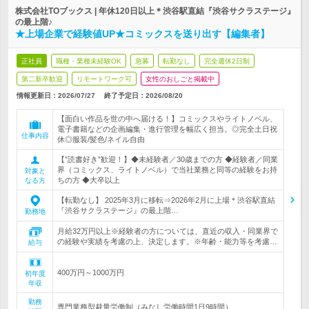
株式会社TOブックス | 年休120日以上＊渋谷駅直結『渋谷サクラステージ』
の最上階♪
★上場企業で経験値UP★コミックスを送り出す【編集者】
正社員
職種・業種未経験OK
急募
転勤なし
完全週休2日制
第二新卒歓迎
リモートワーク可
女性のおしごと掲載中
情報更新日：2026/07/27
終了予定日：
2026/08/20
【面白い作品を世の中へ届ける！】コミックスやライトノベル、
電子書籍などの企画編集・進行管理を幅広く担当。◎完全土日祝
仕事内容
休◎服装/髪色/ネイル自由
【”読書好き”歓迎！】◆未経験者／30歳までの方 ◆経験者／同業
界（コミックス、ライトノベル）で当社業務と同等の経験をお持
対象と
ちの方 ◆大卒以上
なる方
【転勤なし】 2025年3月に移転⇒2026年2月に上場＊渋谷駅直結
『渋谷サクラステージ』の最上階…
勤務地
月給32万円以上※経験者の方については、直近の収入・同業界で
の経験や実績を考慮の上、決定します。※年齢・能力等を考慮…
給与
400万円～1000万円
初年度
年収
勤務
専門業務型裁量労働制（みなし労働時間1日9時間）