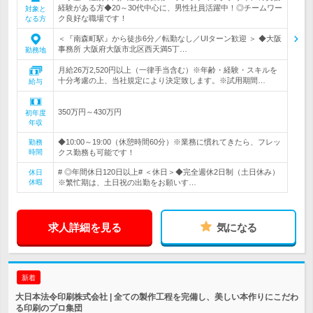
経験がある方◆20～30代中心に、男性社員活躍中！◎チームワー
対象と
ク良好な職場です！
なる方
＜『南森町駅』から徒歩6分／転勤なし／UIターン歓迎 ＞ ◆大阪
事務所 大阪府大阪市北区西天満5丁…
勤務地
月給26万2,520円以上（一律手当含む）※年齢・経験・スキルを
十分考慮の上、当社規定により決定致します。※試用期間…
給与
350万円～430万円
初年度
年収
◆10:00～19:00（休憩時間60分）※業務に慣れてきたら、フレッ
勤務
時間
クス勤務も可能です！
# ◎年間休日120日以上# ＜休日＞◆完全週休2日制（土日休み）
休日
休暇
※繁忙期は、土日祝の出勤をお願いす…
求人詳細を見る
気になる
新着
大日本法令印刷株式会社 | 全ての製作工程を完備し、美しい本作りにこだわ
る印刷のプロ集団