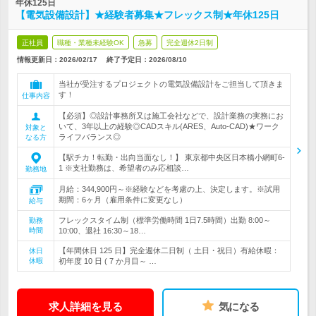
年休125日
【電気設備設計】★経験者募集★フレックス制★年休125日
正社員
職種・業種未経験OK
急募
完全週休2日制
情報更新日：2026/02/17
終了予定日：
2026/08/10
当社が受注するプロジェクトの電気設備設計をご担当して頂きま
す！
仕事内容
【必須】◎設計事務所又は施工会社などで、設計業務の実務にお
いて、3年以上の経験◎CADスキル(ARES、Auto-CAD)★ワーク
対象と
ライフバランス◎
なる方
【駅チカ！転勤・出向当面なし！】 東京都中央区日本橋小網町6-
1 ※支社勤務は、希望者のみ応相談…
勤務地
月給：344,900円～※経験などを考慮の上、決定します。※試用
期間：6ヶ月（雇用条件に変更なし）
給与
フレックスタイム制（標準労働時間 1日7.5時間）出勤 8:00～
勤務
時間
10:00、退社 16:30～18…
【年間休日 125 日】完全週休二日制（ 土日・祝日）有給休暇：
休日
休暇
初年度 10 日 ( 7 か月目～ …
求人詳細を見る
気になる