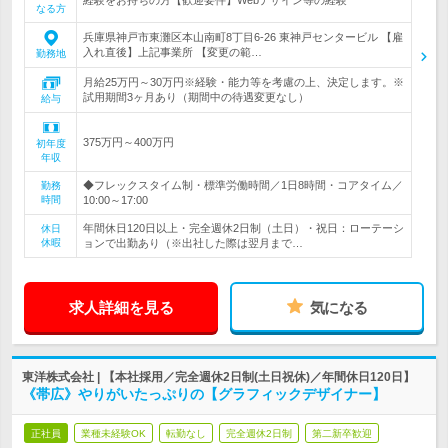
経験をお持ちの方【歓迎要件】Webデザイン等の経験
なる方
兵庫県神戸市東灘区本山南町8丁目6-26 東神戸センタービル 【雇
入れ直後】上記事業所 【変更の範…
勤務地
月給25万円～30万円※経験・能力等を考慮の上、決定します。※
試用期間3ヶ月あり（期間中の待遇変更なし）
給与
375万円～400万円
初年度
年収
◆フレックスタイム制・標準労働時間／1日8時間・コアタイム／
勤務
時間
10:00～17:00
年間休日120日以上・完全週休2日制（土日）・祝日：ローテーシ
休日
休暇
ョンで出勤あり（※出社した際は翌月まで…
求人詳細を見る
気になる
東洋株式会社 | 【本社採用／完全週休2日制(土日祝休)／年間休日120日】
《帯広》やりがいたっぷりの【グラフィックデザイナー】
正社員
業種未経験OK
転勤なし
完全週休2日制
第二新卒歓迎