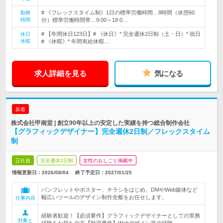
# 《フレックスタイム制》1日の標準労働時間…8時間（休憩60
勤務
時間
分）標準労働時間帯…9:00～18:0…
# 【年間休日123日】# 《休日》* 完全週休2日制（土・日）* 祝日
休日
休暇
# 《休暇》* 年間有給休暇…
求人詳細を見る
気になる
新着
株式会社甲南堂 | 創立90年以上の安定した実績を持つ総合制作会社
【グラフィックデザイナー】完全週休2日制／フレックスタイム
制
正社員
完全週休2日制
女性のおしごと掲載中
情報更新日：2026/08/04
終了予定日：
2027/01/25
パンフレットやポスター、チラシをはじめ、DMやWeb媒体など
幅広いツールのデザイン制作全般をお任せします。
仕事内容
経験者歓迎！【必須要件】グラフィックデザイナーとしての実務
対象と