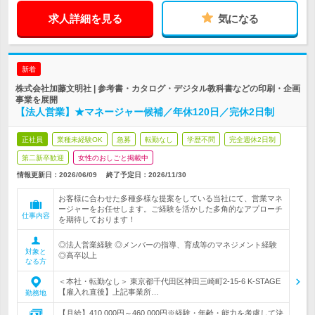
求人詳細を見る
気になる
新着
株式会社加藤文明社 | 参考書・カタログ・デジタル教科書などの印刷・企画
事業を展開
【法人営業】★マネージャー候補／年休120日／完休2日制
正社員
業種未経験OK
急募
転勤なし
学歴不問
完全週休2日制
第二新卒歓迎
女性のおしごと掲載中
情報更新日：2026/06/09
終了予定日：
2026/11/30
お客様に合わせた多種多様な提案をしている当社にて、営業マネ
ージャーをお任せします。ご経験を活かした多角的なアプローチ
仕事内容
を期待しております！
◎法人営業経験 ◎メンバーの指導、育成等のマネジメント経験
対象と
◎高卒以上
なる方
＜本社・転勤なし＞ 東京都千代田区神田三崎町2-15-6 K-STAGE
【雇入れ直後】上記事業所…
勤務地
【月給】410,000円～460,000円※経験・年齢・能力を考慮して決