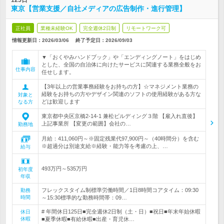
125日
東京【営業支援／自社メディアの広告制作・進行管理】
正社員
業種未経験OK
完全週休2日制
リモートワーク可
情報更新日：2026/03/06
終了予定日：
2026/09/03
▼「おくやみハンドブック」や「エンディングノート」をはじめ
とした、全国の自治体に向けたサービスに関連する業務全般をお
仕事内容
任せします。
【3年以上の営業事務経験をお持ちの方】☆マネジメント業務の
経験をお持ちの方やデザイン関連のソフトの使用経験がある方な
対象と
どは歓迎します
なる方
東京都中央区京橋2-14-1 兼松ビルディング３階 【雇入れ直後】
上記事業所 【変更の範囲】会社の…
勤務地
月給：411,060円～※固定残業代97,900円～（40時間分）を含む
※超過分は別途支給※経験・能力等を考慮の上、…
給与
493万円～535万円
初年度
年収
フレックスタイム制標準労働時間／1日8時間コアタイム：09:30
勤務
時間
～15:30標準的な勤務時間帯：09…
# 年間休日125日■完全週休2日制（土・日）■祝日■年末年始休暇
休日
休暇
■夏季休暇■有給休暇■出産・育児休…