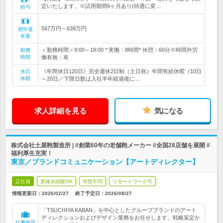
定いたします。※試用期間6ヶ月あり(待遇に変…
給与
567万円～639万円
初年度
年収
＜勤務時間＞9:00～18:00 * 実働：8時間* 休憩：60分※時間外労
勤務
時間
働有無：有
《年間休日120日》完全週休2日制（土日祝）年間有給休暇（10日
休日
休暇
～20日／下限日数は入社半年経過後に…
求人詳細を見る
気になる
株式会社土屋鞄製造所 | #創業60年の老舗鞄メーカー #全国28店舗を展開 #
福利厚生充実！
東京／ブランドコミュニケーション【アートディレクター】
正社員
業種未経験OK
学歴不問
リモートワーク可
情報更新日：2026/02/27
終了予定日：
2026/08/27
「TSUCHIYA KABAN」を中心としたグループブランドのアート
ディレクションおよびデザイン業務をお任せします。戦略策定か
仕事内容