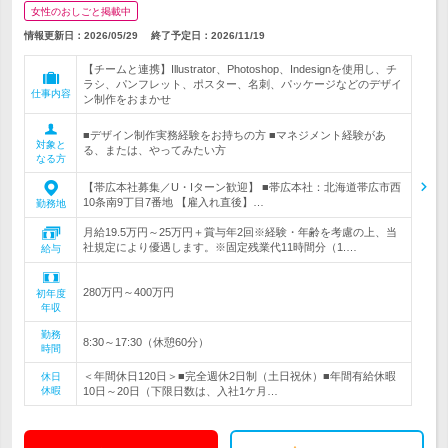
女性のおしごと掲載中
情報更新日：2026/05/29
終了予定日：
2026/11/19
【チームと連携】Illustrator、Photoshop、Indesignを使用し、チ
ラシ、パンフレット、ポスター、名刺、パッケージなどのデザイ
仕事内容
ン制作をおまかせ
■デザイン制作実務経験をお持ちの方 ■マネジメント経験があ
対象と
る、または、やってみたい方
なる方
【帯広本社募集／U・Iターン歓迎】 ■帯広本社：北海道帯広市西
10条南9丁目7番地 【雇入れ直後】…
勤務地
月給19.5万円～25万円＋賞与年2回※経験・年齢を考慮の上、当
社規定により優遇します。※固定残業代11時間分（1.…
給与
280万円～400万円
初年度
年収
勤務
8:30～17:30（休憩60分）
時間
＜年間休日120日＞■完全週休2日制（土日祝休）■年間有給休暇
休日
休暇
10日～20日（下限日数は、入社1ケ月…