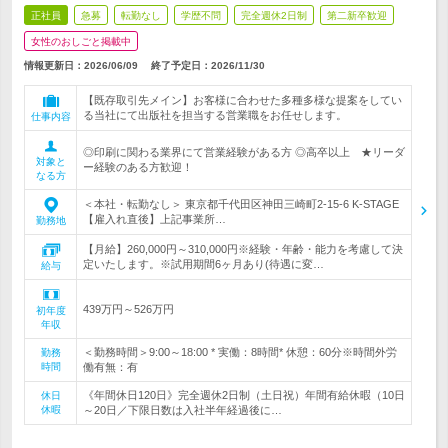
正社員
急募
転勤なし
学歴不問
完全週休2日制
第二新卒歓迎
女性のおしごと掲載中
情報更新日：2026/06/09
終了予定日：
2026/11/30
【既存取引先メイン】お客様に合わせた多種多様な提案をしてい
る当社にて出版社を担当する営業職をお任せします。
仕事内容
◎印刷に関わる業界にて営業経験がある方 ◎高卒以上 ★リーダ
対象と
ー経験のある方歓迎！
なる方
＜本社・転勤なし＞ 東京都千代田区神田三崎町2-15-6 K-STAGE
【雇入れ直後】上記事業所…
勤務地
【月給】260,000円～310,000円※経験・年齢・能力を考慮して決
定いたします。※試用期間6ヶ月あり(待遇に変…
給与
439万円～526万円
初年度
年収
＜勤務時間＞9:00～18:00 * 実働：8時間* 休憩：60分※時間外労
勤務
時間
働有無：有
《年間休日120日》完全週休2日制（土日祝）年間有給休暇（10日
休日
休暇
～20日／下限日数は入社半年経過後に…