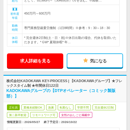
として、53,580円～（30時間分）/月を含む。※経験…
給与
450万円～600万円
初年度
年収
勤務
専門業務型裁量労働制（1日8時間）※参考：9：30～18：30
時間
* 完全週休2日制(土・日・祝)※休日出勤の場合、代休を取得いた
休日
休暇
だきます。* GW* 夏期休暇* 年…
求人詳細を見る
気になる
株式会社KADOKAWA KEY-PROCESS | 【KADOKAWAグループ】★フレ
ックスタイム制 ★年間休日122日
KADOKAWAグループの【DTPオペレーター（コミック製版
部）】
正社員
業種未経験OK
急募
転勤なし
学歴不問
完全週休2日制
第二新卒歓迎
リモートワーク可
女性のおしごと掲載中
情報更新日：2026/05/27
終了予定日：
2026/10/22