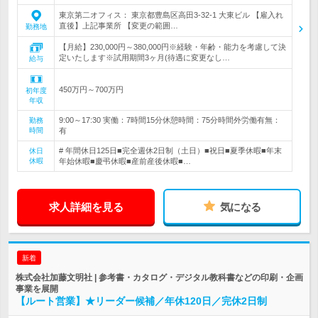
東京第二オフィス： 東京都豊島区高田3-32-1 大東ビル 【雇入れ
直後】上記事業所 【変更の範囲…
勤務地
【月給】230,000円～380,000円※経験・年齢・能力を考慮して決
定いたします※試用期間3ヶ月(待遇に変更なし…
給与
450万円～700万円
初年度
年収
9:00～17:30 実働：7時間15分休憩時間：75分時間外労働有無：
勤務
時間
有
# 年間休日125日■完全週休2日制（土日）■祝日■夏季休暇■年末
休日
休暇
年始休暇■慶弔休暇■産前産後休暇■…
求人詳細を見る
気になる
新着
株式会社加藤文明社 | 参考書・カタログ・デジタル教科書などの印刷・企画
事業を展開
【ルート営業】★リーダー候補／年休120日／完休2日制