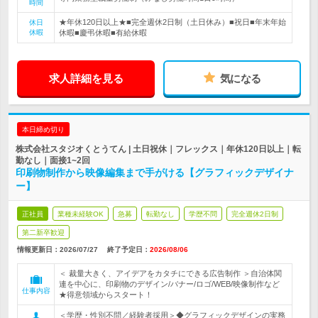
時間
★年休120日以上★■完全週休2日制（土日休み）■祝日■年末年始
休日
休暇
休暇■慶弔休暇■有給休暇
求人詳細を見る
気になる
本日締め切り
株式会社スタジオくとうてん | 土日祝休｜フレックス｜年休120日以上｜転
勤なし｜面接1~2回
印刷物制作から映像編集まで手がける【グラフィックデザイナ
ー】
正社員
業種未経験OK
急募
転勤なし
学歴不問
完全週休2日制
第二新卒歓迎
情報更新日：2026/07/27
終了予定日：
2026/08/06
＜ 裁量大きく、アイデアをカタチにできる広告制作 ＞自治体関
連を中心に、印刷物のデザイン/バナー/ロゴ/WEB/映像制作など
仕事内容
★得意領域からスタート！
＜学歴・性別不問／経験者採用＞◆グラフィックデザインの実務