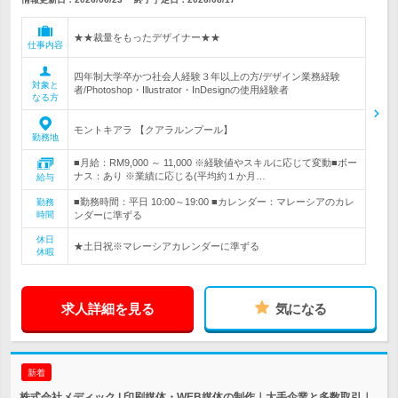
★★裁量をもったデザイナー★★
仕事内容
四年制大学卒かつ社会人経験３年以上の方/デザイン業務経験
対象と
者/Photoshop・Illustrator・InDesignの使用経験者
なる方
モントキアラ 【クアラルンプール】
勤務地
■月給：RM9,000 ～ 11,000 ※経験値やスキルに応じて変動■ボー
ナス：あり ※業績に応じる(平均約１か月…
給与
■勤務時間：平日 10:00～19:00 ■カレンダー：マレーシアのカレ
勤務
時間
ンダーに準ずる
休日
★土日祝※マレーシアカレンダーに準ずる
休暇
求人詳細を見る
気になる
新着
株式会社メディック | 印刷媒体・WEB媒体の制作｜大手企業と多数取引｜