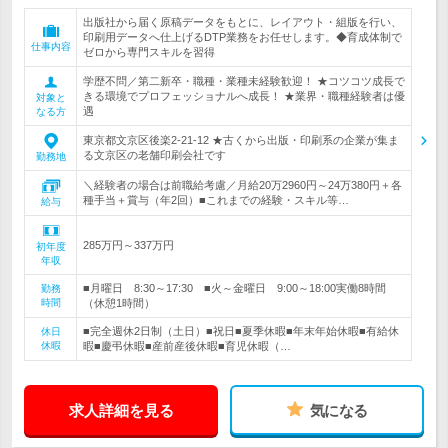
出版社から届く原稿データをもとに、レイアウト・組版を行い、
印刷用データへ仕上げるDTP業務をお任せします。◆育成体制で
仕事内容
ゼロから専門スキルを習得
学歴不問／第二新卒・職種・業種未経験歓迎！ ★コツコツ成長で
きる環境でプロフェッショナルへ成長！ ★業界・職種経験者は優
対象と
遇
なる方
東京都文京区後楽2-21-12 ★古くから出版・印刷系の企業が集ま
る文京区の老舗印刷会社です
勤務地
＼経験者の場合は前職給考慮／月給20万2960円～24万380円＋各
種手当＋賞与（年2回）■これまでの経験・スキル等…
給与
285万円～337万円
初年度
年収
■月曜日 8:30～17:30 ■火～金曜日 9:00～18:00実働8時間
勤務
時間
（休憩1時間）
■完全週休2日制（土日）■祝日■夏季休暇■年末年始休暇■有給休
休日
休暇
暇■慶弔休暇■産前産後休暇■育児休暇（…
求人詳細を見る
気になる