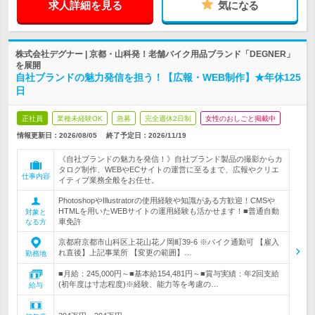
求人詳細を見る
気になる
株式会社デグナー | 京都・山科発！老舗バイク用品ブランド「DEGNER」
を展開
自社ブランドの魅力発信を担う！【広報・WEB制作】★年休125
日
正社員
業種未経験OK
急募
完全週休2日制
女性のおしごと掲載中
情報更新日：2026/08/05
終了予定日：
2026/11/19
《自社ブランドの魅力を発信！》自社ブランド製品の撮影からカ
タログ制作、WEBやECサイトの運営に至るまで、広報やクリエ
仕事内容
イティブ業務全般をお任せ。
PhotoshopやIllustratorの使用経験や知識がある方歓迎！CMSや
HTMLを用いたWEBサイトの運用経験も活かせます！■普通自動
対象と
車免許
なる方
京都府京都市山科区上花山花ノ岡町39-6 ※バイク通勤可 【雇入
れ直後】上記事業所 【変更の範囲】…
勤務地
■月給：245,000円～■基本給154,481円～■賞与実績：年2回支給
(初年度は寸志程度)※経験、能力等を考慮の…
給与