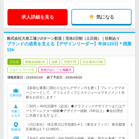
求人詳細を見る
気になる
株式会社大泉工場 | UIターン歓迎｜完休2日制（土日祝）｜社割あり
ブランドの成長を支える【デザインリーダー】年休120日＊残業
10h
正社員
業種未経験OK
急募
学歴不問
完全週休2日制
リモートワーク可
女性のおしごと掲載中
情報更新日：2026/02/20
終了予定日：
2026/08/20
【多様な事業に関わりながらデザイン力を磨く】プレイングマネ
ージャーとして、クリエイティブとスケジュールマネジメント全
仕事内容
般をお任せします！
◇30代～40代活躍中《必須》◆グラフィックデザイナーまたはア
ートディレクター経験◆デザイナー経験（5年以上）◆会社理念
対象と
に共感できる方 など...
なる方
《川口本社》 埼玉県川口市領家5-4-1 《東京オフィス》 東京都港
区南青山1-7-12 MIDO…
勤務地
【月給】400,000円～500,000円※経験・年齢・能力を考慮して決