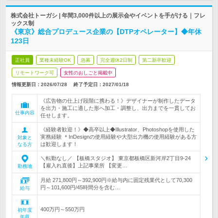
株式会社トーガシ | 年間3,000件以上の展示会やイベントを手がける｜フレ
ックス制
《東京》総合プロデュース企業の【DTPオペレーター】◆年休
123日
正社員
業種未経験OK
急募
完全週休2日制
第二新卒歓迎
リモートワーク可
女性のおしごと掲載中
情報更新日：2026/07/28
終了予定日：
2027/01/18
《広告物の仕上げ段階に携わる！》デザイナーが制作したデータ
を出力・施工に適した形へ加工・調整し、出力までを一貫してお
仕事内容
任せします。
《経験者歓迎！》◆高卒以上◆Illustrator、Photoshopを使用した
実務経験 ＊InDesignの使用経験や大型出力機の使用経験がある方
対象と
は歓迎します！
なる方
＼転勤なし／ 【板橋スタジオ】 東京都板橋区新河岸2丁目9-24
【雇入れ直後】上記事業所 【変更…
勤務地
月給 271,800円～392,900円※給与内に固定残業代として70,300
円～101,600円/45時間分を含む…
給与
400万円～550万円
初年度
年収