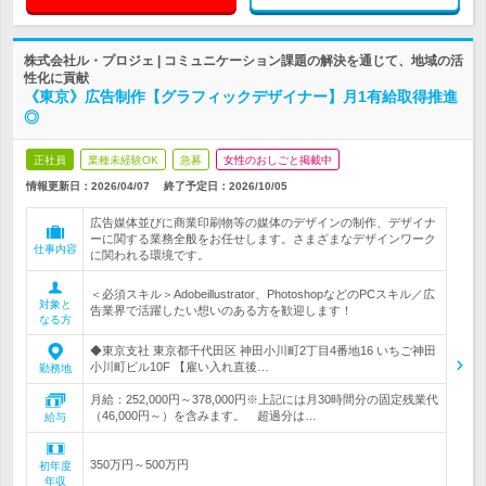
株式会社ル・プロジェ | コミュニケーション課題の解決を通じて、地域の活
性化に貢献
《東京》広告制作【グラフィックデザイナー】月1有給取得推進
◎
正社員
業種未経験OK
急募
女性のおしごと掲載中
情報更新日：2026/04/07
終了予定日：
2026/10/05
広告媒体並びに商業印刷物等の媒体のデザインの制作、デザイナ
ーに関する業務全般をお任せします。さまざまなデザインワーク
仕事内容
に関われる環境です。
＜必須スキル＞Adobeillustrator、PhotoshopなどのPCスキル／広
対象と
告業界で活躍したい想いのある方を歓迎します！
なる方
◆東京支社 東京都千代田区 神田小川町2丁目4番地16 いちご神田
小川町ビル10F 【雇い入れ直後…
勤務地
月給：252,000円～378,000円※上記には月30時間分の固定残業代
（46,000円～）を含みます。 超過分は…
給与
350万円～500万円
初年度
年収