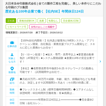
大日本法令印刷株式会社 | 全ての製作工程を完備し、美しい本作りにこだわ
る印刷のプロ集団
歴史ある100年企業で働く【社内SE】年間休日124日
正社員
業種未経験OK
急募
転勤なし
完全週休2日制
リモートワーク可
女性のおしごと掲載中
情報更新日：2026/07/28
終了予定日：
2026/10/12
【100%自社内開発！】社内及び顧客向けWEBシステム・アプリ
ケーション開発、自社製品・業務支援プログラム開発など、スキ
仕事内容
ルに応じた業務からお任せ！
【U・Iターン歓迎！】■短大・専門・高専卒以上 ■要普通自動車
免許（AT限定可）■システム開発経験 ★創業114年の安定企業で
対象と
す！
なる方
【本社】 ◆長野県長野市中御所3-6-25 ※テレワークでの勤務も
可能です！ （試用期間中は出社で…
勤務地
◆月給22万円～40万円※経験、年齢、能力、前職給与などを考慮
の上、決定します※試用期間3ヶ月あり（その間の待遇に変…
給与
◆フレックスタイム制（標準労働時間8時間）◆コアタイムなし
勤務
時間
休憩時間：60分時間外労働有無：有★残業は…
=============年間休日124日以上=============◆完全週休2
休日
休暇
日制（会社カレン…