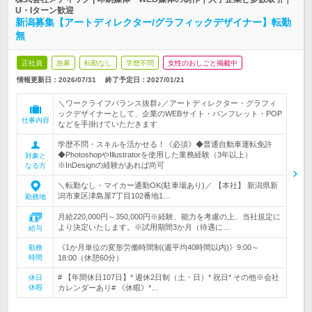
U・Iターン歓迎
新潟募集【アートディレクター/グラフィックデザイナー】転勤
無
正社員
急募
転勤なし
学歴不問
女性のおしごと掲載中
情報更新日：2026/07/31
終了予定日：
2027/01/21
＼ワークライフバランス抜群♪／アートディレクター・グラフィ
ックデザイナーとして、企業のWEBサイト・パンフレット・POP
仕事内容
などを手掛けていただきます
学歴不問・スキルを活かせる！《必須》◆普通自動車運転免許
◆PhotoshopやIllustratorを使用した業務経験（3年以上）
対象と
※InDesignの経験があれば尚可
なる方
＼転勤なし・マイカー通勤OK(駐車場あり)／ 【本社】 新潟県新
潟市東区津島屋7丁目102番地1…
勤務地
月給220,000円～350,000円※経験、能力を考慮の上、当社規定に
より決定いたします。※試用期間3か月（待遇に…
給与
《1か月単位の変形労働時間制(週平均40時間以内)》9:00～
勤務
時間
18:00（休憩60分）
# 【年間休日107日】* 週休2日制（土・日）* 祝日* その他※会社
休日
休暇
カレンダーあり# 《休暇》*…