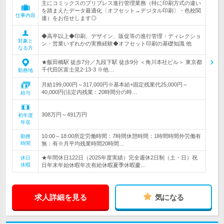
主にコミックスのプリプレス進行管理業務（特に印刷方式の違い
を踏まえたデータ最適化〔オフセット→デジタル印刷〕・色校関
仕事内容
連）をお任せします◎
◆高卒以上◆印刷、デザイン、販促等の進行管理・ディレクショ
対象と
ン・営業いずれかの実務経験◆オフセット印刷の基礎知識 他
なる方
★飯田橋駅 徒歩7分／九段下駅 徒歩9分 ＜角川本社ビル＞ 東京都
千代田区富士見2-13-3 ※他…
勤務地
月給199,000円～317,000円※基本給+固定残業代25,000円～
40,000円(法定内残業：20時間分の時…
給与
308万円～491万円
初年度
年収
10:00～18:00所定労働時間：7時間休憩時間：1時間時間外労働有
勤務
時間
無：有※月平均残業時間20時間…
★年間休日122日（2025年度実績）完全週休2日制（土・日）祝
休日
休暇
日年末年始休暇年次有給休暇夏季休暇慶…
求人詳細を見る
気になる