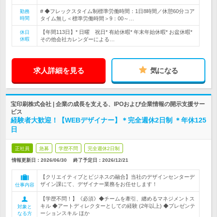
# ◆フレックスタイム制標準労働時間：1日8時間／休憩60分コア
勤務
時間
タイム無し＜標準労働時間＞9：00～…
【年間113日】* 日曜 祝日* 有給休暇* 年末年始休暇* お盆休暇*
休日
休暇
その他会社カレンダーによる…
求人詳細を見る
気になる
宝印刷株式会社 | 企業の成長を支える、IPOおよび企業情報の開示支援サー
ビス
経験者大歓迎！【WEBデザイナー】＊完全週休2日制 ＊年休125
日
正社員
急募
学歴不問
完全週休2日制
情報更新日：2026/06/30
終了予定日：
2026/12/21
【クリエイティブとビジネスの融合】当社のデザインセンターデ
ザイン課にて、デザイナー業務をお任せします！
仕事内容
【学歴不問！】《必須》◆チームを牽引、纏めるマネジメントス
キル ◆アートディレクターとしての経験 (2年以上) ◆プレゼンテ
対象と
ーションスキル ほか
なる方