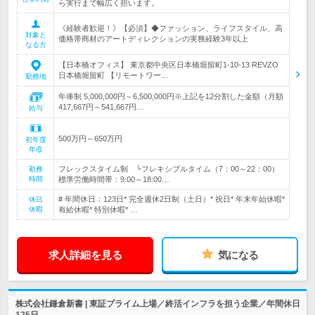
ら実行まで幅広く担います。
《経験者歓迎！》【必須】◆ファッション、ライフスタイル、高
対象と
価格帯商材のアートディレクションの実務経験3年以上
なる方
【日本橋オフィス】 東京都中央区日本橋堀留町1-10-13 REVZO
日本橋堀留町 【リモートワー…
勤務地
年俸制 5,000,000円～6,500,000円※上記を12分割した金額（月額
417,667円～541,667円…
給与
500万円～650万円
初年度
年収
フレックスタイム制 └フレキシブルタイム（7：00～22：00）
勤務
時間
標準労働時間帯：9:00～18:00…
# 年間休日：123日* 完全週休2日制（土日）* 祝日* 年末年始休暇*
休日
休暇
有給休暇* 特別休暇* …
求人詳細を見る
気になる
株式会社鎌倉新書 | 東証プライム上場／終活インフラを担う企業／年間休日