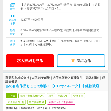
【 月給22万1,000円～30万2,000円+諸手当+賞与(年2回) 】＜ 月収
例 ＞月収31万円(入社2年目・3…
給与
418万円～600万円
初年度
年収
8:00～16:45(実働8時間／休憩45分)※残業は月平均30時間程度で
勤務
時間
す。
# ★年間休日125日★# 【 休日 】完全週休2日制(土日休み)、祝日
休日
休暇
# 【 休暇 】GW休暇夏季…
求人詳細を見る
気になる
萩原印刷株式会社 | 大正14年創業｜大手出版社と直接取引｜完休2日制｜経
験者優遇
あの有名作品もここで制作！【DTPオペレータ】未経験歓迎
正社員
職種・業種未経験OK
急募
転勤なし
学歴不問
完全週休2日制
第二新卒歓迎
女性のおしごと掲載中
情報更新日：2026/06/26
終了予定日：
2026/09/24