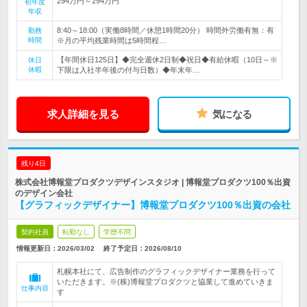
294万円～294万円
初年度
年収
8:40～18:00（実働8時間／休憩1時間20分） 時間外労働有無：有
勤務
時間
※月の平均残業時間は5時間程…
【年間休日125日】◆完全週休2日制◆祝日◆有給休暇（10日～※
休日
休暇
下限は入社半年後の付与日数）◆年末年…
求人詳細を見る
気になる
残り4日
株式会社博報堂プロダクツデザインスタジオ | 博報堂プロダクツ100％出資
のデザイン会社
【グラフィックデザイナー】博報堂プロダクツ100％出資の会社
契約社員
転勤なし
学歴不問
情報更新日：2026/03/02
終了予定日：
2026/08/10
札幌本社にて、広告制作のグラフィックデザイナー業務を行って
いただきます。※(株)博報堂プロダクツと協業して進めていきま
仕事内容
す