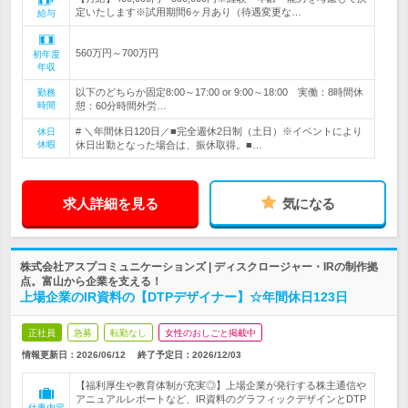
定いたします※試用期間6ヶ月あり（待遇変更な…
給与
560万円～700万円
初年度
年収
以下のどちらか固定8:00～17:00 or 9:00～18:00 実働：8時間休
勤務
時間
憩：60分時間外労…
# ＼年間休日120日／■完全週休2日制（土日）※イベントにより
休日
休暇
休日出勤となった場合は、振休取得。■…
求人詳細を見る
気になる
株式会社アスプコミュニケーションズ | ディスクロージャー・IRの制作拠
点。富山から企業を支える！
上場企業のIR資料の【DTPデザイナー】☆年間休日123日
正社員
急募
転勤なし
女性のおしごと掲載中
情報更新日：2026/06/12
終了予定日：
2026/12/03
【福利厚生や教育体制が充実◎】上場企業が発行する株主通信や
アニュアルレポートなど、IR資料のグラフィックデザインとDTP
仕事内容