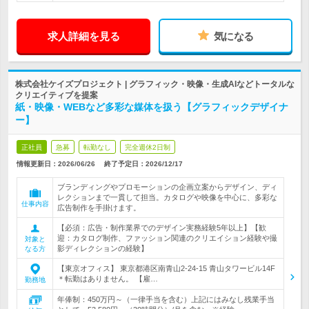
求人詳細を見る
気になる
株式会社ケイズプロジェクト | グラフィック・映像・生成AIなどトータルな
クリエイティブを提案
紙・映像・WEBなど多彩な媒体を扱う【グラフィックデザイナ
ー】
正社員
急募
転勤なし
完全週休2日制
情報更新日：2026/06/26
終了予定日：
2026/12/17
ブランディングやプロモーションの企画立案からデザイン、ディ
レクションまで一貫して担当。カタログや映像を中心に、多彩な
仕事内容
広告制作を手掛けます。
【必須：広告・制作業界でのデザイン実務経験5年以上】【歓
迎：カタログ制作、ファッション関連のクリエイション経験や撮
対象と
影ディレクションの経験】
なる方
【東京オフィス】 東京都港区南青山2-24-15 青山タワービル14F
＊転勤はありません。 【雇…
勤務地
年俸制：450万円～（一律手当を含む）上記にはみなし残業手当