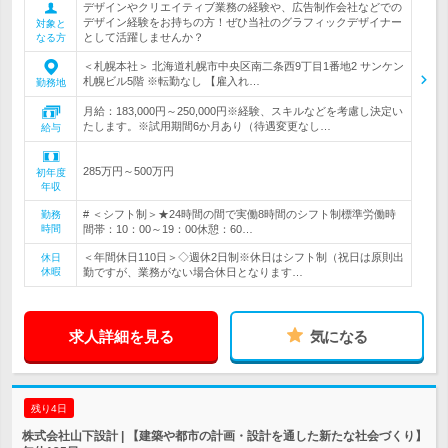
デザインやクリエイティブ業務の経験や、広告制作会社などでの
デザイン経験をお持ちの方！ぜひ当社のグラフィックデザイナー
対象と
として活躍しませんか？
なる方
＜札幌本社＞ 北海道札幌市中央区南二条西9丁目1番地2 サンケン
札幌ビル5階 ※転勤なし 【雇入れ…
勤務地
月給：183,000円～250,000円※経験、スキルなどを考慮し決定い
たします。※試用期間6か月あり（待遇変更なし…
給与
285万円～500万円
初年度
年収
# ＜シフト制＞★24時間の間で実働8時間のシフト制標準労働時
勤務
時間
間帯：10：00～19：00休憩：60…
＜年間休日110日＞◇週休2日制※休日はシフト制（祝日は原則出
休日
休暇
勤ですが、業務がない場合休日となります…
求人詳細を見る
気になる
残り4日
株式会社山下設計 | 【建築や都市の計画・設計を通した新たな社会づくり】