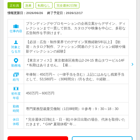
正社員
急募
転勤なし
完全週休2日制
情報更新日：2026/06/26
終了予定日：
2026/12/17
ブランディングやプロモーションの企画立案からデザイン、ディ
レクションまで一貫して担当。カタログや映像を中心に、多彩な
仕事内容
広告制作を手掛けます。
【必須：広告・制作業界でのデザイン実務経験5年以上】【歓
迎：カタログ制作、ファッション関連のクリエイション経験や撮
対象と
影ディレクションの経験】
なる方
【東京オフィス】 東京都港区南青山2-24-15 青山タワービル14F
＊転勤はありません。 【雇…
勤務地
年俸制：450万円～（一律手当を含む）上記にはみなし残業手当
として、53,580円～（30時間分）/月を含む。※経験…
給与
450万円～600万円
初年度
年収
勤務
専門業務型裁量労働制（1日8時間）※参考：9：30～18：30
時間
* 完全週休2日制(土・日・祝)※休日出勤の場合、代休を取得いた
休日
休暇
だきます。* GW* 夏期休暇* 年…