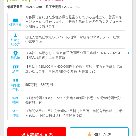
情報更新日：2026/06/09
終了予定日：
2026/11/30
お客様に合わせた多種多様な提案をしている当社にて、営業マネ
ージャーをお任せします。ご経験を活かした多角的なアプローチ
仕事内容
を期待しております！
◎法人営業経験 ◎メンバーの指導、育成等のマネジメント経験
対象と
◎高卒以上
なる方
＜本社・転勤なし＞ 東京都千代田区神田三崎町2-15-6 K-STAGE
【雇入れ直後】上記事業所…
勤務地
【月給】410,000円～460,000円※経験・年齢・能力を考慮して決
定いたします。※試用期間6ヶ月あり(待遇に変…
給与
567万円～639万円
初年度
年収
＜勤務時間＞9:00～18:00 * 実働：8時間* 休憩：60分※時間外労
勤務
時間
働有無：有
《年間休日120日》完全週休2日制（土日祝）年間有給休暇（10日
休日
休暇
～20日／下限日数は入社半年経過後に…
求人詳細を見る
気になる