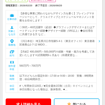
情報更新日：2026/02/20
終了予定日：
2026/08/20
【多様な事業に関わりながらデザイン力を磨く】プレイングマネ
ージャーとして、クリエイティブとスケジュールマネジメント全
仕事内容
般をお任せします！
◇30代～40代活躍中《必須》◆グラフィックデザイナーまたはア
ートディレクター経験◆デザイナー経験（5年以上）◆会社理念
対象と
に共感できる方 など...
なる方
《川口本社》 埼玉県川口市領家5-4-1 《東京オフィス》 東京都港
区南青山1-7-12 MIDO…
勤務地
【月給】400,000円～500,000円※経験・年齢・能力を考慮して決
定いたします※試用期間6ヶ月あり（待遇変更な…
給与
560万円～700万円
初年度
年収
以下のどちらか固定8:00～17:00 or 9:00～18:00 実働：8時間休
勤務
時間
憩：60分時間外労…
# ＼年間休日120日／■完全週休2日制（土日）※イベントにより
休日
休暇
休日出勤となった場合は、振休取得。■…
求人詳細を見る
気になる