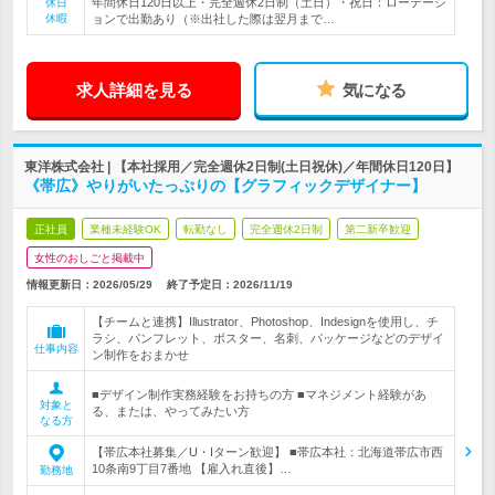
年間休日120日以上・完全週休2日制（土日）・祝日：ローテーシ
休日
休暇
ョンで出勤あり（※出社した際は翌月まで…
求人詳細を見る
気になる
東洋株式会社 | 【本社採用／完全週休2日制(土日祝休)／年間休日120日】
《帯広》やりがいたっぷりの【グラフィックデザイナー】
正社員
業種未経験OK
転勤なし
完全週休2日制
第二新卒歓迎
女性のおしごと掲載中
情報更新日：2026/05/29
終了予定日：
2026/11/19
【チームと連携】Illustrator、Photoshop、Indesignを使用し、チ
ラシ、パンフレット、ポスター、名刺、パッケージなどのデザイ
仕事内容
ン制作をおまかせ
■デザイン制作実務経験をお持ちの方 ■マネジメント経験があ
対象と
る、または、やってみたい方
なる方
【帯広本社募集／U・Iターン歓迎】 ■帯広本社：北海道帯広市西
10条南9丁目7番地 【雇入れ直後】…
勤務地