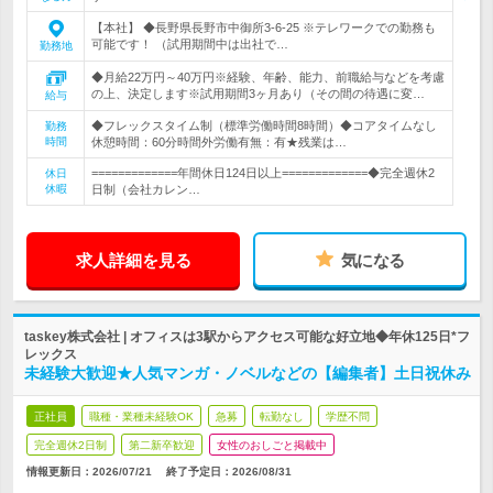
【本社】 ◆長野県長野市中御所3-6-25 ※テレワークでの勤務も
可能です！ （試用期間中は出社で…
勤務地
◆月給22万円～40万円※経験、年齢、能力、前職給与などを考慮
の上、決定します※試用期間3ヶ月あり（その間の待遇に変…
給与
◆フレックスタイム制（標準労働時間8時間）◆コアタイムなし
勤務
時間
休憩時間：60分時間外労働有無：有★残業は…
=============年間休日124日以上=============◆完全週休2
休日
休暇
日制（会社カレン…
求人詳細を見る
気になる
taskey株式会社 | オフィスは3駅からアクセス可能な好立地◆年休125日*フ
レックス
未経験大歓迎★人気マンガ・ノベルなどの【編集者】土日祝休み
正社員
職種・業種未経験OK
急募
転勤なし
学歴不問
完全週休2日制
第二新卒歓迎
女性のおしごと掲載中
情報更新日：2026/07/21
終了予定日：
2026/08/31