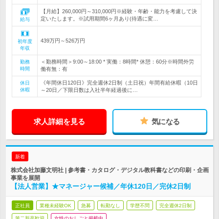
【月給】260,000円～310,000円※経験・年齢・能力を考慮して決
定いたします。※試用期間6ヶ月あり(待遇に変…
給与
439万円～526万円
初年度
年収
＜勤務時間＞9:00～18:00 * 実働：8時間* 休憩：60分※時間外労
勤務
時間
働有無：有
《年間休日120日》完全週休2日制（土日祝）年間有給休暇（10日
休日
休暇
～20日／下限日数は入社半年経過後に…
求人詳細を見る
気になる
新着
株式会社加藤文明社 | 参考書・カタログ・デジタル教科書などの印刷・企画
事業を展開
【法人営業】★マネージャー候補／年休120日／完休2日制
正社員
業種未経験OK
急募
転勤なし
学歴不問
完全週休2日制
第二新卒歓迎
女性のおしごと掲載中