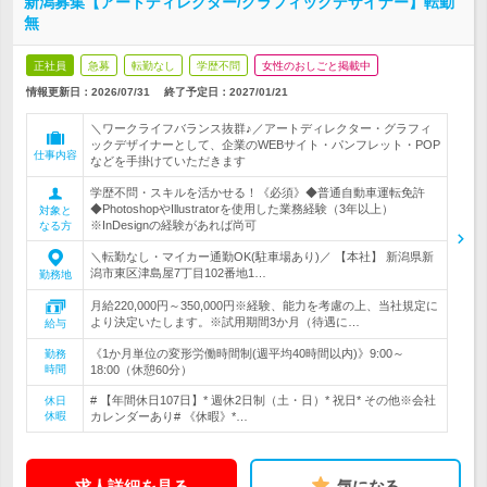
新潟募集【アートディレクター/グラフィックデザイナー】転勤
無
正社員
急募
転勤なし
学歴不問
女性のおしごと掲載中
情報更新日：2026/07/31
終了予定日：
2027/01/21
＼ワークライフバランス抜群♪／アートディレクター・グラフィ
ックデザイナーとして、企業のWEBサイト・パンフレット・POP
仕事内容
などを手掛けていただきます
学歴不問・スキルを活かせる！《必須》◆普通自動車運転免許
◆PhotoshopやIllustratorを使用した業務経験（3年以上）
対象と
※InDesignの経験があれば尚可
なる方
＼転勤なし・マイカー通勤OK(駐車場あり)／ 【本社】 新潟県新
潟市東区津島屋7丁目102番地1…
勤務地
月給220,000円～350,000円※経験、能力を考慮の上、当社規定に
より決定いたします。※試用期間3か月（待遇に…
給与
《1か月単位の変形労働時間制(週平均40時間以内)》9:00～
勤務
時間
18:00（休憩60分）
# 【年間休日107日】* 週休2日制（土・日）* 祝日* その他※会社
休日
休暇
カレンダーあり# 《休暇》*…
求人詳細を見る
気になる