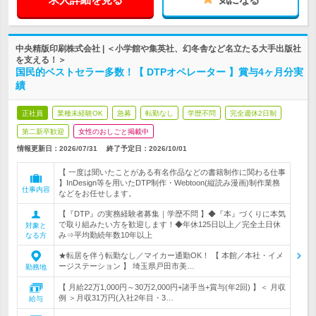
中央精版印刷株式会社 | ＜小学館や集英社、幻冬舎など名立たる大手出版社
を支える！＞
国民的ベストセラー多数！【 DTPオペレーター 】賞与4ヶ月分実
績
正社員
業種未経験OK
急募
転勤なし
学歴不問
完全週休2日制
第二新卒歓迎
女性のおしごと掲載中
情報更新日：2026/07/31
終了予定日：
2026/10/01
【 一度は聞いたことがある有名作品などの書籍制作に関わる仕事
】InDesign等を用いたDTP制作・Webtoon(縦読み漫画)制作業務
仕事内容
などをお任せします。
【『DTP』の実務経験者募集｜学歴不問 】◆『本』づくりに本気
で取り組みたい方を歓迎します！◆年休125日以上／完全土日休
対象と
み⇒平均勤続年数10年以上
なる方
★転居を伴う転勤なし／マイカー通勤OK！ 【 本館／本社・イメ
ージステーション 】 埼玉県戸田市美…
勤務地
【 月給22万1,000円～30万2,000円+諸手当+賞与(年2回) 】＜ 月収
例 ＞月収31万円(入社2年目・3…
給与