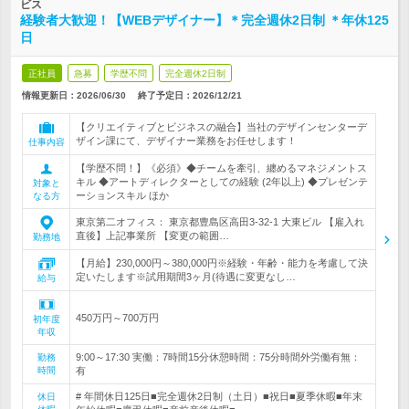
ビス
経験者大歓迎！【WEBデザイナー】＊完全週休2日制 ＊年休125
日
正社員
急募
学歴不問
完全週休2日制
情報更新日：2026/06/30
終了予定日：
2026/12/21
【クリエイティブとビジネスの融合】当社のデザインセンターデ
ザイン課にて、デザイナー業務をお任せします！
仕事内容
【学歴不問！】《必須》◆チームを牽引、纏めるマネジメントス
キル ◆アートディレクターとしての経験 (2年以上) ◆プレゼンテ
対象と
ーションスキル ほか
なる方
東京第二オフィス： 東京都豊島区高田3-32-1 大東ビル 【雇入れ
直後】上記事業所 【変更の範囲…
勤務地
【月給】230,000円～380,000円※経験・年齢・能力を考慮して決
定いたします※試用期間3ヶ月(待遇に変更なし…
給与
450万円～700万円
初年度
年収
9:00～17:30 実働：7時間15分休憩時間：75分時間外労働有無：
勤務
時間
有
# 年間休日125日■完全週休2日制（土日）■祝日■夏季休暇■年末
休日