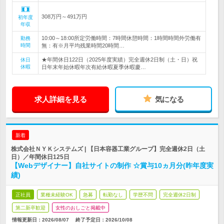
308万円～491万円
初年度
年収
10:00～18:00所定労働時間：7時間休憩時間：1時間時間外労働有
勤務
時間
無：有※月平均残業時間20時間…
★年間休日122日（2025年度実績）完全週休2日制（土・日）祝
休日
休暇
日年末年始休暇年次有給休暇夏季休暇慶…
求人詳細を見る
気になる
新着
株式会社ＮＹＫシステムズ | 【日本容器工業グループ】完全週休2日（土
日）／年間休日125日
【Webデザイナー】自社サイトの制作 ☆賞与10ヵ月分(昨年度実
績)
正社員
業種未経験OK
急募
転勤なし
学歴不問
完全週休2日制
第二新卒歓迎
女性のおしごと掲載中
情報更新日：2026/08/07
終了予定日：
2026/10/08