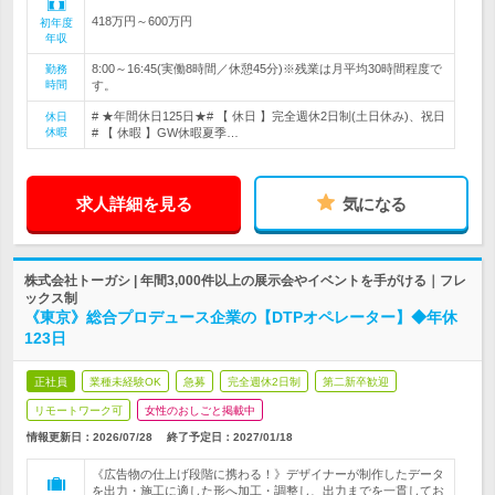
418万円～600万円
初年度
年収
8:00～16:45(実働8時間／休憩45分)※残業は月平均30時間程度で
勤務
時間
す。
# ★年間休日125日★# 【 休日 】完全週休2日制(土日休み)、祝日
休日
休暇
# 【 休暇 】GW休暇夏季…
求人詳細を見る
気になる
株式会社トーガシ | 年間3,000件以上の展示会やイベントを手がける｜フレ
ックス制
《東京》総合プロデュース企業の【DTPオペレーター】◆年休
123日
正社員
業種未経験OK
急募
完全週休2日制
第二新卒歓迎
リモートワーク可
女性のおしごと掲載中
情報更新日：2026/07/28
終了予定日：
2027/01/18
《広告物の仕上げ段階に携わる！》デザイナーが制作したデータ
を出力・施工に適した形へ加工・調整し、出力までを一貫してお