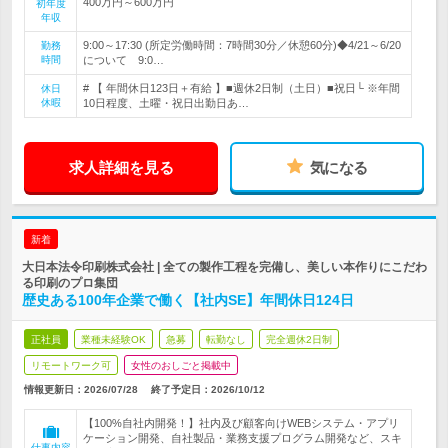
400万円～600万円
初年度
年収
9:00～17:30 (所定労働時間：7時間30分／休憩60分)◆4/21～6/20
勤務
時間
について 9:0…
# 【 年間休日123日＋有給 】■週休2日制（土日）■祝日└ ※年間
休日
休暇
10日程度、土曜・祝日出勤日あ…
求人詳細を見る
気になる
新着
大日本法令印刷株式会社 | 全ての製作工程を完備し、美しい本作りにこだわ
る印刷のプロ集団
歴史ある100年企業で働く【社内SE】年間休日124日
正社員
業種未経験OK
急募
転勤なし
完全週休2日制
リモートワーク可
女性のおしごと掲載中
情報更新日：2026/07/28
終了予定日：
2026/10/12
【100%自社内開発！】社内及び顧客向けWEBシステム・アプリ
ケーション開発、自社製品・業務支援プログラム開発など、スキ
仕事内容