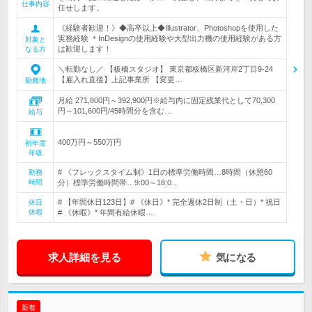
仕事内容
任せします。
《経験者歓迎！》◆高卒以上◆Illustrator、Photoshopを使用した
実務経験 ＊InDesignの使用経験や大型出力機の使用経験がある方
対象と
は歓迎します！
なる方
＼転勤なし／ 【板橋スタジオ】 東京都板橋区新河岸2丁目9-24
【雇入れ直後】上記事業所 【変更…
勤務地
月給 271,800円～392,900円※給与内に固定残業代として70,300
円～101,600円/45時間分を含む…
給与
400万円～550万円
初年度
年収
# 《フレックスタイム制》1日の標準労働時間…8時間（休憩60
勤務
時間
分）標準労働時間帯…9:00～18:0…
# 【年間休日123日】# 《休日》* 完全週休2日制（土・日）* 祝日
休日
休暇
# 《休暇》* 年間有給休暇…
求人詳細を見る
気になる
新着