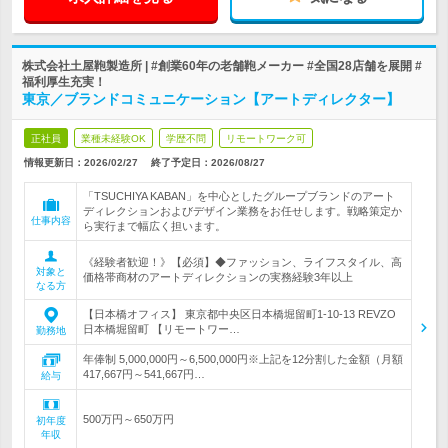
株式会社土屋鞄製造所 | #創業60年の老舗鞄メーカー #全国28店舗を展開 #
福利厚生充実！
東京／ブランドコミュニケーション【アートディレクター】
正社員
業種未経験OK
学歴不問
リモートワーク可
情報更新日：2026/02/27
終了予定日：
2026/08/27
「TSUCHIYA KABAN」を中心としたグループブランドのアート
ディレクションおよびデザイン業務をお任せします。戦略策定か
仕事内容
ら実行まで幅広く担います。
《経験者歓迎！》【必須】◆ファッション、ライフスタイル、高
対象と
価格帯商材のアートディレクションの実務経験3年以上
なる方
【日本橋オフィス】 東京都中央区日本橋堀留町1-10-13 REVZO
日本橋堀留町 【リモートワー…
勤務地
年俸制 5,000,000円～6,500,000円※上記を12分割した金額（月額
417,667円～541,667円…
給与
500万円～650万円
初年度
年収