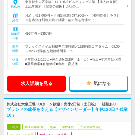
東京都中央区京橋2-14-1 兼松ビルディング３階 【雇入れ直後】
上記事業所 【変更の範囲】会社の…
勤務地
月給：411,060円～※固定残業代97,900円～（40時間分）を含む
※超過分は別途支給※経験・能力等を考慮の上、…
給与
493万円～535万円
初年度
年収
フレックスタイム制標準労働時間／1日8時間コアタイム：09:30
勤務
時間
～15:30標準的な勤務時間帯：09…
# 年間休日125日■完全週休2日制（土・日）■祝日■年末年始休暇
休日
休暇
■夏季休暇■有給休暇■出産・育児休…
求人詳細を見る
気になる
株式会社大泉工場 | UIターン歓迎｜完休2日制（土日祝）｜社割あり
ブランドの成長を支える【デザインリーダー】年休120日＊残業
10h
正社員
業種未経験OK
急募
学歴不問
完全週休2日制
リモートワーク可
女性のおしごと掲載中