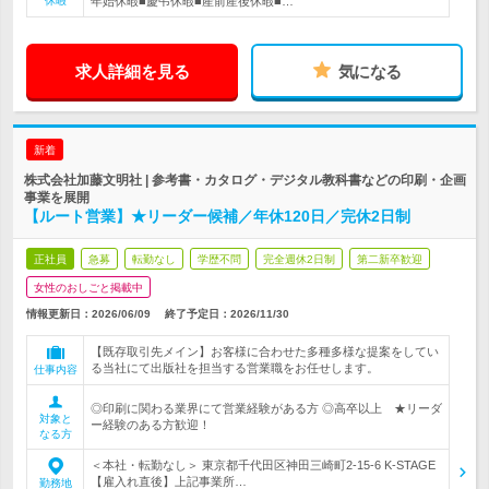
休暇
年始休暇■慶弔休暇■産前産後休暇■…
求人詳細を見る
気になる
新着
株式会社加藤文明社 | 参考書・カタログ・デジタル教科書などの印刷・企画
事業を展開
【ルート営業】★リーダー候補／年休120日／完休2日制
正社員
急募
転勤なし
学歴不問
完全週休2日制
第二新卒歓迎
女性のおしごと掲載中
情報更新日：2026/06/09
終了予定日：
2026/11/30
【既存取引先メイン】お客様に合わせた多種多様な提案をしてい
る当社にて出版社を担当する営業職をお任せします。
仕事内容
◎印刷に関わる業界にて営業経験がある方 ◎高卒以上 ★リーダ
対象と
ー経験のある方歓迎！
なる方
＜本社・転勤なし＞ 東京都千代田区神田三崎町2-15-6 K-STAGE
【雇入れ直後】上記事業所…
勤務地