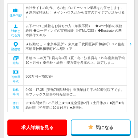
自社サイトの制作、その他プロモーション業務をお任せします。
★原則定時退社！ ★インハウスだから貴方のアイデアが活かせる
仕事内容
♪
以下3つのご経験をお持ちの方（年数不問） ◆Web制作の実務
経験 ◆コーディングの実務経験（HTML/CSS）◆Illustratorの基
対象と
本操作スキル
なる方
★転勤なし ＜東京事業所＞ 東京都千代田区神田和泉町1-9-2 住友
不動産神田和泉町ビル3階 ＜ア…
勤務地
月給25～40万円+賞与年3回（夏・冬・決算賞与：昨年度実績平均
10ヶ月分）※年齢・経験・能力等を考慮の上、決定しま…
給与
500万円～750万円
初年度
年収
9:00～17:35（実働7時間35分）※残業は月平均10時間以下です。
勤務
時間
※フレックス勤務や時短勤務ご…
☆★年間休日125日以上★☆■完全週休2日（土日休み）■祝日■有
休日
休暇
給休暇（初年度に10日付与）■夏季休…
求人詳細を見る
気になる