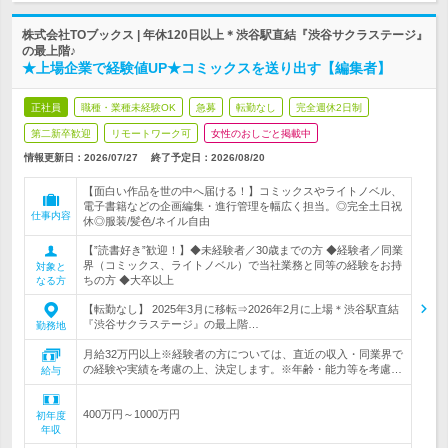
株式会社TOブックス | 年休120日以上＊渋谷駅直結『渋谷サクラステージ』
の最上階♪
★上場企業で経験値UP★コミックスを送り出す【編集者】
正社員
職種・業種未経験OK
急募
転勤なし
完全週休2日制
第二新卒歓迎
リモートワーク可
女性のおしごと掲載中
情報更新日：2026/07/27
終了予定日：
2026/08/20
【面白い作品を世の中へ届ける！】コミックスやライトノベル、
電子書籍などの企画編集・進行管理を幅広く担当。◎完全土日祝
仕事内容
休◎服装/髪色/ネイル自由
【”読書好き”歓迎！】◆未経験者／30歳までの方 ◆経験者／同業
界（コミックス、ライトノベル）で当社業務と同等の経験をお持
対象と
ちの方 ◆大卒以上
なる方
【転勤なし】 2025年3月に移転⇒2026年2月に上場＊渋谷駅直結
『渋谷サクラステージ』の最上階…
勤務地
月給32万円以上※経験者の方については、直近の収入・同業界で
の経験や実績を考慮の上、決定します。※年齢・能力等を考慮…
給与
400万円～1000万円
初年度
年収