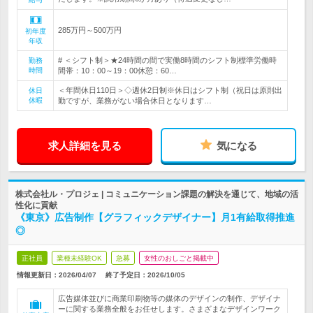
285万円～500万円
初年度
年収
# ＜シフト制＞★24時間の間で実働8時間のシフト制標準労働時
勤務
時間
間帯：10：00～19：00休憩：60…
＜年間休日110日＞◇週休2日制※休日はシフト制（祝日は原則出
休日
休暇
勤ですが、業務がない場合休日となります…
求人詳細を見る
気になる
株式会社ル・プロジェ | コミュニケーション課題の解決を通じて、地域の活
性化に貢献
《東京》広告制作【グラフィックデザイナー】月1有給取得推進
◎
正社員
業種未経験OK
急募
女性のおしごと掲載中
情報更新日：2026/04/07
終了予定日：
2026/10/05
広告媒体並びに商業印刷物等の媒体のデザインの制作、デザイナ
ーに関する業務全般をお任せします。さまざまなデザインワーク