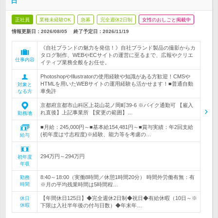
日
正社員
業種未経験OK
急募
完全週休2日制
女性のおしごと掲載中
情報更新日：2026/08/05
終了予定日：
2026/11/19
《自社ブランドの魅力を発信！》自社ブランド製品の撮影からカ
タログ制作、WEBやECサイトの運営に至るまで、広報やクリエ
仕事内容
イティブ業務全般をお任せ。
PhotoshopやIllustratorの使用経験や知識がある方歓迎！CMSや
HTMLを用いたWEBサイトの運用経験も活かせます！■普通自動
対象と
車免許
なる方
京都府京都市山科区上花山花ノ岡町39-6 ※バイク通勤可 【雇入
れ直後】上記事業所 【変更の範囲】…
勤務地
■月給：245,000円～■基本給154,481円～■賞与実績：年2回支給
(初年度は寸志程度)※経験、能力等を考慮の…
給与
294万円～294万円
初年度
年収
8:40～18:00（実働8時間／休憩1時間20分） 時間外労働有無：有
勤務
時間
※月の平均残業時間は5時間程…
【年間休日125日】◆完全週休2日制◆祝日◆有給休暇（10日～※
休日
休暇
下限は入社半年後の付与日数）◆年末年…