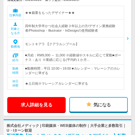
★★裁量をもったデザイナー★★
仕事内容
四年制大学卒かつ社会人経験３年以上の方/デザイン業務経験
対象と
者/Photoshop・Illustrator・InDesignの使用経験者
なる方
モントキアラ 【クアラルンプール】
勤務地
■月給：RM9,000 ～ 11,000 ※経験値やスキルに応じて変動■ボー
ナス：あり ※業績に応じる(平均約１か月…
給与
■勤務時間：平日 10:00～19:00 ■カレンダー：マレーシアのカレ
勤務
時間
ンダーに準ずる
休日
★土日祝※マレーシアカレンダーに準ずる
休暇
求人詳細を見る
気になる
株式会社メディック | 印刷媒体・WEB媒体の制作｜大手企業と多数取引｜
U・Iターン歓迎