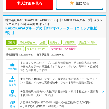
求人詳細を見る
気になる
株式会社KADOKAWA KEY-PROCESS | 【KADOKAWAグループ】★フレ
ックスタイム制 ★年間休日122日
KADOKAWAグループの【DTPオペレーター（コミック製版
部）】
正社員
業種未経験OK
急募
転勤なし
学歴不問
完全週休2日制
第二新卒歓迎
リモートワーク可
女性のおしごと掲載中
情報更新日：2026/05/27
終了予定日：
2026/10/22
主にコミックスのプリプレス進行管理業務（特に印刷方式の違い
を踏まえたデータ最適化〔オフセット→デジタル印刷〕・色校関
仕事内容
連）をお任せします◎
◆高卒以上◆印刷、デザイン、販促等の進行管理・ディレクショ
対象と
ン・営業いずれかの実務経験◆オフセット印刷の基礎知識 他
なる方
★飯田橋駅 徒歩7分／九段下駅 徒歩9分 ＜角川本社ビル＞ 東京都
千代田区富士見2-13-3 ※他…
勤務地
月給199,000円～317,000円※基本給+固定残業代25,000円～
40,000円(法定内残業：20時間分の時…
給与