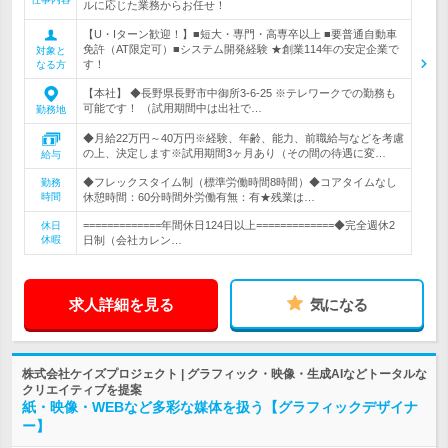
ルに応じた業務からお任せ！
【U・Iターン歓迎！】■短大・専門・高専卒以上 ■要普通自動車
免許（AT限定可）■システム開発経験 ★創業114年の安定企業で
対象と
す！
なる方
【本社】 ◆長野県長野市中御所3-6-25 ※テレワークでの勤務も
可能です！ （試用期間中は出社で…
勤務地
◆月給22万円～40万円※経験、年齢、能力、前職給与などを考慮
の上、決定します※試用期間3ヶ月あり（その間の待遇に変…
給与
◆フレックスタイム制（標準労働時間8時間）◆コアタイムなし
勤務
時間
休憩時間：60分時間外労働有無：有★残業は…
=============年間休日124日以上=============◆完全週休2
休日
休暇
日制（会社カレン…
求人詳細を見る
気になる
株式会社ケイズプロジェクト | グラフィック・映像・生成AIなどトータルな
クリエイティブを提案
紙・映像・WEBなど多彩な媒体を扱う【グラフィックデザイナ
ー】