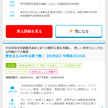
勤務
専門業務型裁量労働制（みなし労働時間1日9時間）
時間
★年休120日以上★■完全週休2日制（土日休み）■祝日■年末年始
休日
休暇
休暇■慶弔休暇■有給休暇
求人詳細を見る
気になる
大日本法令印刷株式会社 | 全ての製作工程を完備し、美しい本作りにこだわ
る印刷のプロ集団
歴史ある100年企業で働く【社内SE】年間休日124日
正社員
業種未経験OK
急募
転勤なし
完全週休2日制
リモートワーク可
女性のおしごと掲載中
情報更新日：2026/07/31
終了予定日：
2026/10/29
【100%自社内開発！】社内及び顧客向けWEBシステム・アプリ
ケーション開発、自社製品・業務支援プログラム開発など、スキ
仕事内容
ルに応じた業務からお任せ！
【U・Iターン歓迎！】■短大・専門・高専卒以上 ■要普通自動車
免許（AT限定可）■システム開発経験 ★創業114年の安定企業で
対象と
す！
なる方