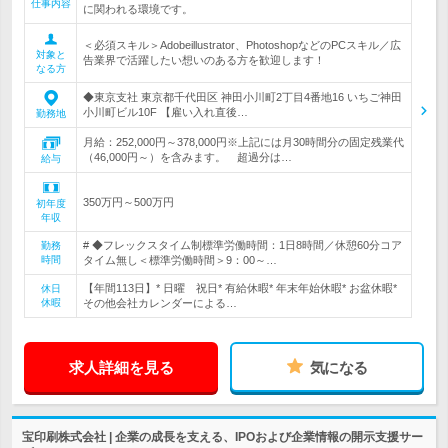
仕事内容
に関われる環境です。
＜必須スキル＞Adobeillustrator、PhotoshopなどのPCスキル／広
対象と
告業界で活躍したい想いのある方を歓迎します！
なる方
◆東京支社 東京都千代田区 神田小川町2丁目4番地16 いちご神田
小川町ビル10F 【雇い入れ直後…
勤務地
月給：252,000円～378,000円※上記には月30時間分の固定残業代
（46,000円～）を含みます。 超過分は…
給与
350万円～500万円
初年度
年収
# ◆フレックスタイム制標準労働時間：1日8時間／休憩60分コア
勤務
時間
タイム無し＜標準労働時間＞9：00～…
【年間113日】* 日曜 祝日* 有給休暇* 年末年始休暇* お盆休暇*
休日
休暇
その他会社カレンダーによる…
求人詳細を見る
気になる
宝印刷株式会社 | 企業の成長を支える、IPOおよび企業情報の開示支援サー