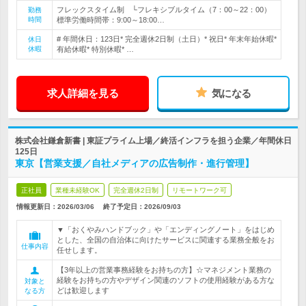
フレックスタイム制 └フレキシブルタイム（7：00～22：00）
勤務
時間
標準労働時間帯：9:00～18:00…
# 年間休日：123日* 完全週休2日制（土日）* 祝日* 年末年始休暇*
休日
休暇
有給休暇* 特別休暇* …
求人詳細を見る
気になる
株式会社鎌倉新書 | 東証プライム上場／終活インフラを担う企業／年間休日
125日
東京【営業支援／自社メディアの広告制作・進行管理】
正社員
業種未経験OK
完全週休2日制
リモートワーク可
情報更新日：2026/03/06
終了予定日：
2026/09/03
▼「おくやみハンドブック」や「エンディングノート」をはじめ
とした、全国の自治体に向けたサービスに関連する業務全般をお
仕事内容
任せします。
【3年以上の営業事務経験をお持ちの方】☆マネジメント業務の
経験をお持ちの方やデザイン関連のソフトの使用経験がある方な
対象と
どは歓迎します
なる方