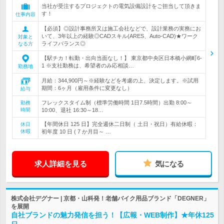
当社が受注するプロジェクトの電気設備設計をご担当して頂きま
す！
仕事内容
【必須】◎設計事務所又は施工会社などで、設計業務の実務にお
いて、3年以上の経験◎CADスキル(ARES、Auto-CAD)★ワーク
対象と
ライフバランス◎
なる方
【駅チカ！転勤・出向当面なし！】 東京都中央区日本橋小網町6-
1 ※支社勤務は、希望者のみ応相談…
勤務地
月給：344,900円～※経験などを考慮の上、決定します。※試用
期間：6ヶ月（雇用条件に変更なし）
給与
フレックスタイム制（標準労働時間 1日7.5時間）出勤 8:00～
勤務
時間
10:00、退社 16:30～18…
【年間休日 125 日】完全週休二日制（ 土日・祝日）有給休暇：
休日
休暇
初年度 10 日 ( 7 か月目～ …
求人詳細を見る
気になる
株式会社デグナー | 京都・山科発！老舗バイク用品ブランド「DEGNER」
を展開
自社ブランドの魅力発信を担う！【広報・WEB制作】★年休125