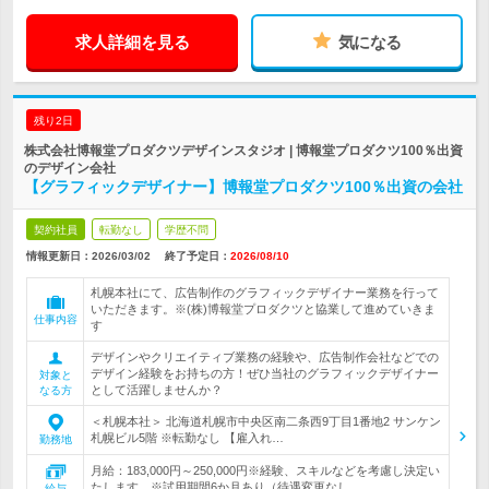
求人詳細を見る
気になる
残り2日
株式会社博報堂プロダクツデザインスタジオ | 博報堂プロダクツ100％出資
のデザイン会社
【グラフィックデザイナー】博報堂プロダクツ100％出資の会社
契約社員
転勤なし
学歴不問
情報更新日：2026/03/02
終了予定日：
2026/08/10
札幌本社にて、広告制作のグラフィックデザイナー業務を行って
いただきます。※(株)博報堂プロダクツと協業して進めていきま
仕事内容
す
デザインやクリエイティブ業務の経験や、広告制作会社などでの
デザイン経験をお持ちの方！ぜひ当社のグラフィックデザイナー
対象と
として活躍しませんか？
なる方
＜札幌本社＞ 北海道札幌市中央区南二条西9丁目1番地2 サンケン
札幌ビル5階 ※転勤なし 【雇入れ…
勤務地
月給：183,000円～250,000円※経験、スキルなどを考慮し決定い
たします。※試用期間6か月あり（待遇変更なし…
給与