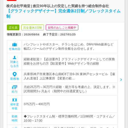
株式会社甲南堂 | 創立90年以上の安定した実績を持つ総合制作会社
【グラフィックデザイナー】完全週休2日制／フレックスタイム
制
正社員
完全週休2日制
女性のおしごと掲載中
情報更新日：2026/08/04
終了予定日：
2027/01/25
パンフレットやポスター、チラシをはじめ、DMやWeb媒体など
幅広いツールのデザイン制作全般をお任せします。
仕事内容
経験者歓迎！【必須要件】グラフィックデザイナーとしての実務
対象と
経験をお持ちの方【歓迎要件】Webデザイン等の経験
なる方
兵庫県神戸市東灘区本山南町8丁目6-26 東神戸センタービル 【雇
入れ直後】上記事業所 【変更の範…
勤務地
月給25万円～30万円※経験・能力等を考慮の上、決定します。※
試用期間3ヶ月あり（期間中の待遇変更なし）
給与
375万円～400万円
初年度
年収
◆フレックスタイム制・標準労働時間／1日8時間・コアタイム／
勤務
時間
10:00～17:00