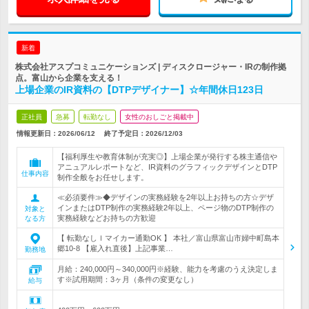
新着
株式会社アスプコミュニケーションズ | ディスクロージャー・IRの制作拠
点。富山から企業を支える！
上場企業のIR資料の【DTPデザイナー】☆年間休日123日
正社員
急募
転勤なし
女性のおしごと掲載中
情報更新日：2026/06/12
終了予定日：
2026/12/03
【福利厚生や教育体制が充実◎】上場企業が発行する株主通信や
アニュアルレポートなど、IR資料のグラフィックデザインとDTP
仕事内容
制作全般をお任せします。
≪必須要件≫◆デザインの実務経験を2年以上お持ちの方☆デザ
インまたはDTP制作の実務経験2年以上、ページ物のDTP制作の
対象と
実務経験などお持ちの方歓迎
なる方
【 転勤なしｌマイカー通勤OK 】 本社／富山県富山市婦中町島本
郷10-8 【雇入れ直後】上記事業…
勤務地
月給：240,000円～340,000円※経験、能力を考慮のうえ決定しま
す※試用期間：3ヶ月（条件の変更なし）
給与