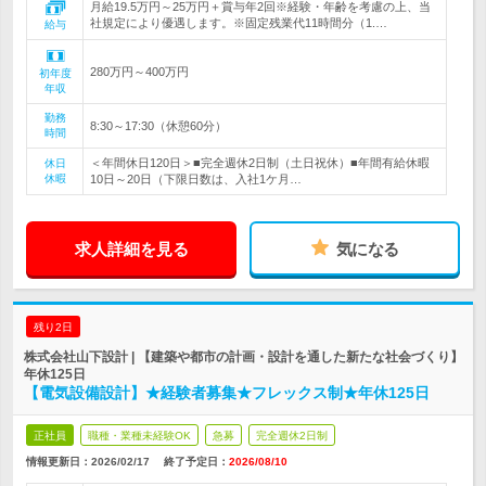
月給19.5万円～25万円＋賞与年2回※経験・年齢を考慮の上、当
社規定により優遇します。※固定残業代11時間分（1.…
給与
280万円～400万円
初年度
年収
勤務
8:30～17:30（休憩60分）
時間
＜年間休日120日＞■完全週休2日制（土日祝休）■年間有給休暇
休日
休暇
10日～20日（下限日数は、入社1ケ月…
求人詳細を見る
気になる
残り2日
株式会社山下設計 | 【建築や都市の計画・設計を通した新たな社会づくり】
年休125日
【電気設備設計】★経験者募集★フレックス制★年休125日
正社員
職種・業種未経験OK
急募
完全週休2日制
情報更新日：2026/02/17
終了予定日：
2026/08/10