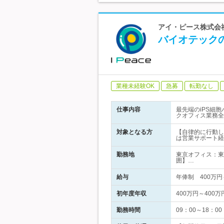
アイ・ピース株式会社
バイオテック
業種未経験OK
急募
転勤なし
仕事内容
最先端のiPS細
クオフィス業務全
対象となる方
【自律的に行動し
は営業サポート経
勤務地
東京オフィス：東
囲】…
給与
年俸制 400万
初年度年収
400万円～400万
勤務時間
09：00～18：