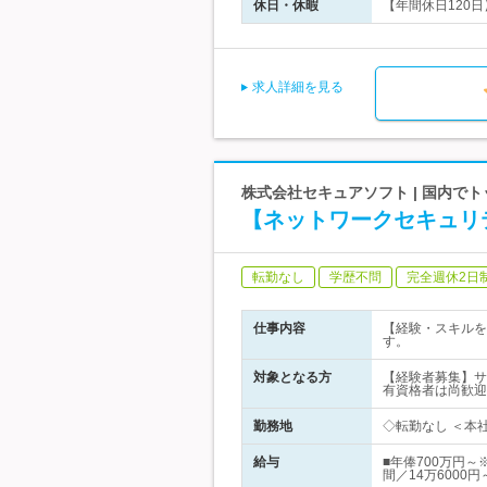
休日・休暇
【年間休日120日
求人詳細を見る
株式会社セキュアソフト | 国内
【ネットワークセキュリテ
転勤なし
学歴不問
完全週休2日
仕事内容
【経験・スキルを
す。
対象となる方
【経験者募集】サ
有資格者は尚歓迎
勤務地
◇転勤なし ＜本
給与
■年俸700万円
間／14万6000円