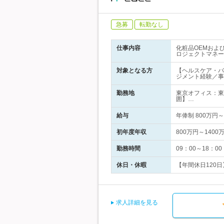
急募
転勤なし
仕事内容
化粧品OEMおよ
ロジェクトマネー
対象となる方
【ヘルスケア・バ
ジメント経験／事
勤務地
東京オフィス：東
囲】…
給与
年俸制 800万
初年度年収
800万円～1400
勤務時間
09：00～18：
休日・休暇
【年間休日120
求人詳細を見る