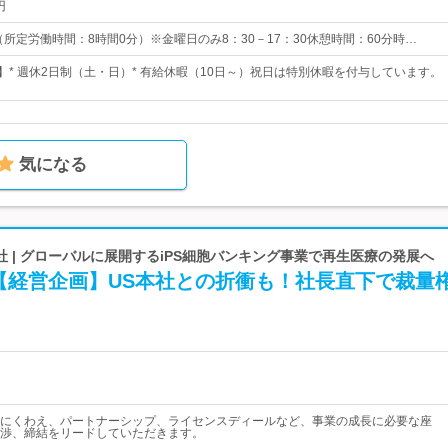
円
0 （所定労働時間：8時間0分）※金曜日のみ8：30－17：30休憩時間：60分時…
日】* 週休2日制（土・日）* 有給休暇（10日～）祝日は特別休暇を付与しています。
気になる
 | グローバルに展開するiPS細胞バンキング事業で再生医療の発展へ
【経営企画】US本社との折衝も！社長直下で裁量
にくわえ、パートナーシップ、ライセンスディールなど、事業の成長に必要な座
渉、締結をリードしていただきます。