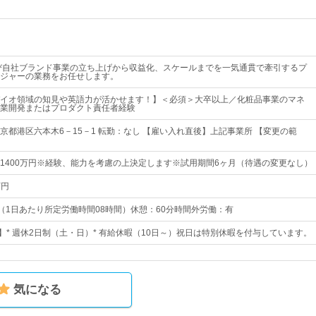
び自社ブランド事業の立ち上げから収益化、スケールまでを一気通貫で牽引するプ
ジャーの業務をお任せします。
イオ領域の知見や英語力が活かせます！】＜必須＞大卒以上／化粧品事業のマネ
業開発またはプロダクト責任者経験
京都港区六本木6－15－1 転勤：なし 【雇い入れ直後】上記事業所 【変更の範
円～1400万円※経験、能力を考慮の上決定します※試用期間6ヶ月（待遇の変更なし）
万円
00（1日あたり所定労働時間08時間）休憩：60分時間外労働：有
日】* 週休2日制（土・日）* 有給休暇（10日～）祝日は特別休暇を付与しています。
気になる