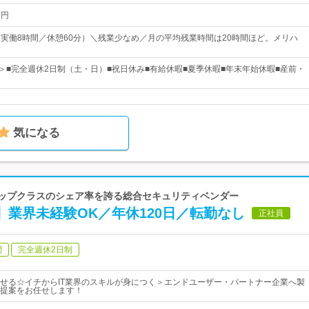
万円
00（実働8時間／休憩60分）＼残業少なめ／月の平均残業時間は20時間ほど。メリハ
日＞■完全週休2日制（土・日）■祝日休み■有給休暇■夏季休暇■年末年始休暇■産前・
気になる
でトップクラスのシェア率を誇る総合セキュリティベンダー
】業界未経験OK／年休120日／転勤なし
正社員
問
完全週休2日制
せる☆イチからIT業界のスキルが身につく＞エンドユーザー・パートナー企業へ製
提案をお任せします！