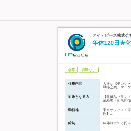
アイ・ピース株式会社
年休120日★
急募
転勤なし
仕事内容
大きなポテンシャ
戦略立案、マーケ
対象となる方
【化粧品ブランド
業経験・新規開拓
勤務地
東京オフィス：東
囲】…
給与
年俸制 650万