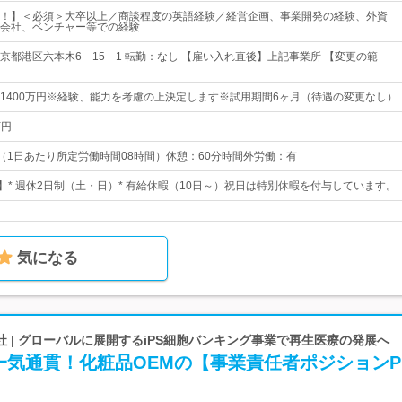
！】＜必須＞大卒以上／商談程度の英語経験／経営企画、事業開発の経験、外資
会社、ベンチャー等での経験
京都港区六本木6－15－1 転勤：なし 【雇い入れ直後】上記事業所 【変更の範
円～1400万円※経験、能力を考慮の上決定します※試用期間6ヶ月（待遇の変更なし）
万円
00（1日あたり所定労働時間08時間）休憩：60分時間外労働：有
日】* 週休2日制（土・日）* 有給休暇（10日～）祝日は特別休暇を付与しています。
気になる
 | グローバルに展開するiPS細胞バンキング事業で再生医療の発展へ
一気通貫！化粧品OEMの【事業責任者ポジションP