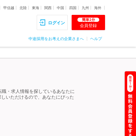
甲信越
北陸
東海
関西
中国
四国
九州
海外
簡単1分
ログイン
会員登録
中途採用をお考えの企業さまへ
ヘルプ
の転職・求人情報を探しているあなたに
探しいただけるので、あなたにぴった