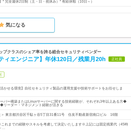
】* 完全週休2日制（土・日・祝休み）* 有給休暇（10日～）
気になる
でトップクラスのシェア率を誇る総合セキュリティベンダー
ィエンジニア】年休120日／残業月20h
正社員
制
活かせる環境】自社セキュリティ製品の運用支援や技術サポートをお任せしま
ーバー構築またはLinuxサーバーに関する技術経験が、それぞれ3年以上ある方◆
◆リーダー・マネジメント経験が活きる
社＞ 東京都渋谷区千駄ヶ谷5丁目31番11号 住友不動産新宿南口ビル 16階
～※これまでの経験やスキルを考慮して決定いたします※上記には固定残業代（45時
～…