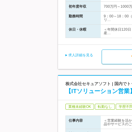
初年度年収
700万円～1000
勤務時間
9：00～18：
リ…
休日・休暇
＜年間休日120
産…
求人詳細を見る
株式会社セキュアソフト | 国内
【ITソリューション営業
業種未経験OK
転勤なし
学歴不
仕事内容
＜営業経験を活か
品やサービスのご