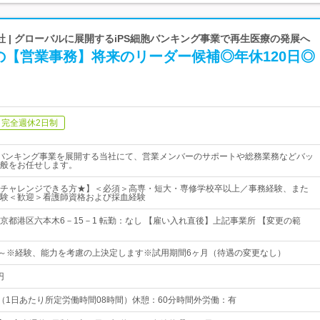
 | グローバルに展開するiPS細胞バンキング事業で再生医療の発展へ
の【営業事務】将来のリーダー候補◎年休120日◎
完全週休2日制
胞バンキング事業を展開する当社にて、営業メンバーのサポートや総務業務などバッ
般をお任せします。
チャレンジできる方★】＜必須＞高専・短大・専修学校卒以上／事務経験、また
験＜歓迎＞看護師資格および採血経験
京都港区六本木6－15－1 転勤：なし 【雇い入れ直後】上記事業所 【変更の範
円～※経験、能力を考慮の上決定します※試用期間6ヶ月（待遇の変更なし）
円
00（1日あたり所定労働時間08時間）休憩：60分時間外労働：有