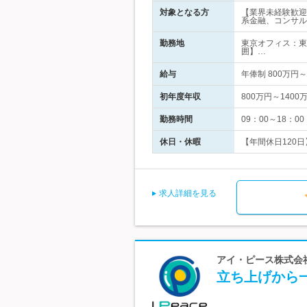
対象となる方
【業界未経験歓迎
系金融、コンサル
勤務地
東京オフィス：東
囲】…
給与
年俸制 800万
初年度年収
800万円～1400
勤務時間
09：00～18：
休日・休暇
【年間休日120
求人詳細を見る
アイ・ピース株式会社
立ち上げから