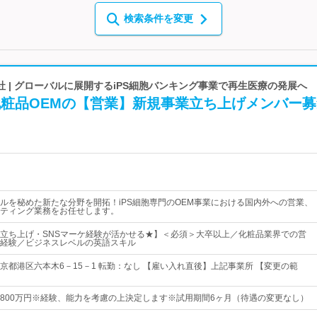
検索条件を変更
 | グローバルに展開するiPS細胞バンキング事業で再生医療の発展へ
化粧品OEMの【営業】新規事業立ち上げメンバー
ルを秘めた新たな分野を開拓！iPS細胞専門のOEM事業における国内外への営業、
ティング業務をお任せします。
立ち上げ・SNSマーケ経験が活かせる★】＜必須＞大卒以上／化粧品業界での営
経験／ビジネスレベルの英語スキル
京都港区六本木6－15－1 転勤：なし 【雇い入れ直後】上記事業所 【変更の範
円～800万円※経験、能力を考慮の上決定します※試用期間6ヶ月（待遇の変更なし）