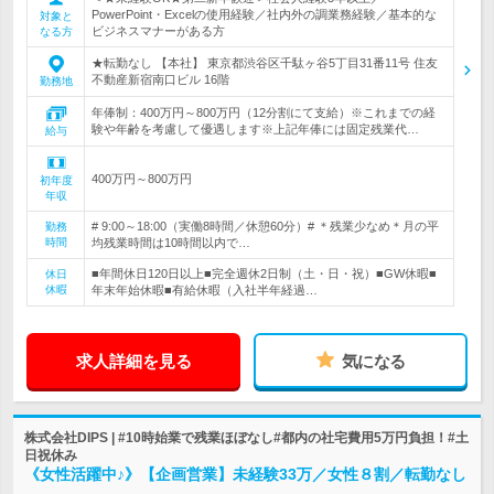
PowerPoint・Excelの使用経験／社内外の調業務経験／基本的な
対象と
ビジネスマナーがある方
なる方
★転勤なし 【本社】 東京都渋谷区千駄ヶ谷5丁目31番11号 住友
不動産新宿南口ビル 16階
勤務地
年俸制：400万円～800万円（12分割にて支給）※これまでの経
験や年齢を考慮して優遇します※上記年俸には固定残業代…
給与
400万円～800万円
初年度
年収
# 9:00～18:00（実働8時間／休憩60分）# ＊残業少なめ＊月の平
勤務
時間
均残業時間は10時間以内で…
■年間休日120日以上■完全週休2日制（土・日・祝）■GW休暇■
休日
休暇
年末年始休暇■有給休暇（入社半年経過…
求人詳細を見る
気になる
株式会社DIPS | #10時始業で残業ほぼなし#都内の社宅費用5万円負担！#土
日祝休み
《女性活躍中♪》【企画営業】未経験33万／女性８割／転勤なし