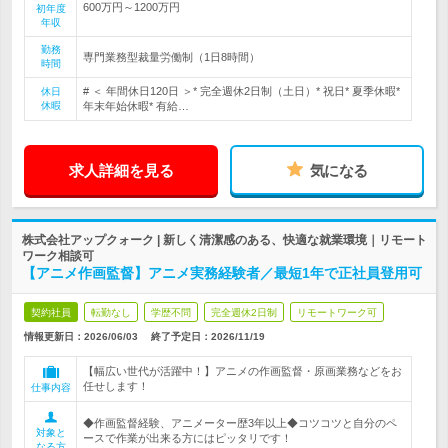
600万円～1200万円
初年度
年収
勤務
専門業務型裁量労働制（1日8時間）
時間
# ＜ 年間休日120日 ＞* 完全週休2日制（土日）* 祝日* 夏季休暇*
休日
休暇
年末年始休暇* 有給…
求人詳細を見る
気になる
株式会社アップクォーク | 新しく清潔感のある、快適な就業環境｜リモート
ワーク相談可
【アニメ作画監督】アニメ実務経験者／最短1年で正社員登用可
契約社員
転勤なし
学歴不問
完全週休2日制
リモートワーク可
情報更新日：2026/06/03
終了予定日：
2026/11/19
【幅広い世代が活躍中！】アニメの作画監督・原画業務などをお
任せします！
仕事内容
◆作画監督経験、アニメーター歴3年以上◆コツコツと自分のペ
対象と
ースで作業が出来る方にはピッタリです！
なる方