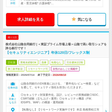
休暇
産・育児休暇* 介護休暇*…
求人詳細を見る
気になる
残り1日
株式会社山陰合同銀行 | ＜東証プライム市場上場＞山陰で高い取引シェアを
誇る銀行です！
【セキュリティエンジニア】年休120日/フレックス制
正社員
業種未経験OK
急募
転勤なし
完全週休2日制
第二新卒歓迎
リモートワーク可
女性のおしごと掲載中
情報更新日：2026/07/14
終了予定日：
2026/08/10
山陰合同銀行のDX推進における、「要件化/レビュー検査」など
を通して、セキュリティ強化を担当いただきます。
仕事内容
◎セキュリティ対策要件化、設計、レビューの実務経験◎SOC、
CSIRT経験（立ち上げ～運用）◎セキュリティ機器（FW、
対象と
IDS/IPS、WAF）の構築・運用経験
なる方
【転勤なし】【リモートワーク実施中です】 本店 島根県松江市