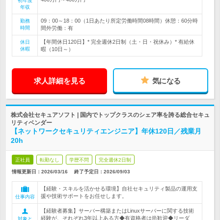
初年度
年収
09：00～18：00（1日あたり所定労働時間08時間）休憩：60分時
勤務
時間
間外労働：有
【年間休日120日】* 完全週休2日制（土・日・祝休み）* 有給休
休日
休暇
暇（10日～）
求人詳細を見る
気になる
株式会社セキュアソフト | 国内でトップクラスのシェア率を誇る総合セキュ
リティベンダー
【ネットワークセキュリティエンジニア】年休120日／残業月
20h
正社員
転勤なし
学歴不問
完全週休2日制
情報更新日：2026/03/16
終了予定日：
2026/09/03
【経験・スキルを活かせる環境】自社セキュリティ製品の運用支
援や技術サポートをお任せします。
仕事内容
【経験者募集】サーバー構築またはLinuxサーバーに関する技術
経験が、それぞれ3年以上ある方◆有資格者は尚歓迎◆リーダ
対象と