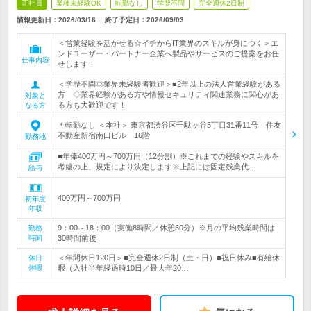
正社員
業種未経験OK
転勤なし
学歴不問
完全週休2日制
情報更新日：2026/03/16
終了予定日：
2026/09/03
＜営業経験を活かせる☆イチからIT業界のスキルが身につく＞エ
ンドユーザー・パートナー企業へ製品やサービスのご提案をお任
仕事内容
せします！
＜学歴不問◎業界未経験者歓迎＞■2年以上の法人営業経験がある
方 ◇業界経験がある方や情報セキュリティ関連業務に関心があ
対象と
る方も大歓迎です！
なる方
＊転勤なし ＜本社＞ 東京都渋谷区千駄ヶ谷5丁目31番11号 住友
不動産新宿南口ビル 16階
勤務地
■年俸400万円～700万円（12分割）※これまでの経験やスキルを
考慮の上、規定により決定します※上記には固定残業代…
給与
400万円～700万円
初年度
年収
9：00～18：00（実働8時間／休憩60分）※月の平均残業時間は
勤務
時間
30時間前後
＜年間休日120日＞■完全週休2日制（土・日）■祝日休み■有給休
休日
休暇
暇（入社半年経過時10日／最大年20…