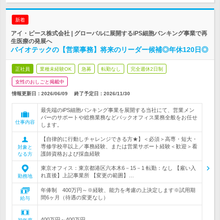
新着
アイ・ピース株式会社 | グローバルに展開するiPS細胞バンキング事業で再
生医療の発展へ
バイオテックの【営業事務】将来のリーダー候補◎年休120日◎
正社員
業種未経験OK
急募
転勤なし
完全週休2日制
女性のおしごと掲載中
情報更新日：2026/06/09
終了予定日：
2026/11/30
最先端のiPS細胞バンキング事業を展開する当社にて、営業メン
バーのサポートや総務業務などバックオフィス業務全般をお任せ
仕事内容
します。
【自律的に行動しチャレンジできる方★】＜必須＞高専・短大・
専修学校卒以上／事務経験、または営業サポート経験＜歓迎＞看
対象と
護師資格および採血経験
なる方
東京オフィス：東京都港区六本木6－15－1 転勤：なし 【雇い入
れ直後】上記事業所 【変更の範囲】…
勤務地
年俸制 400万円～※経験、能力を考慮の上決定します※試用期
間6ヶ月（待遇の変更なし）
給与
400万円～400万円