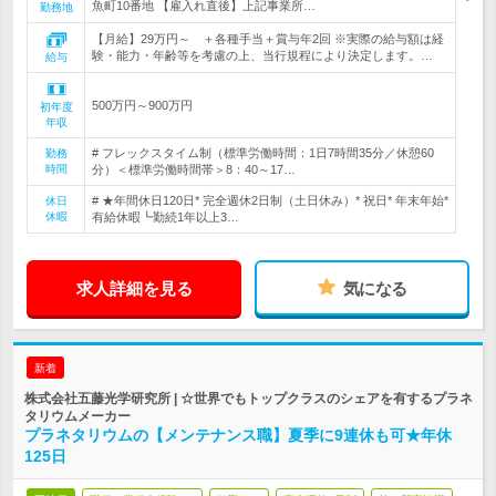
魚町10番地 【雇入れ直後】上記事業所…
勤務地
【月給】29万円～ ＋各種手当＋賞与年2回 ※実際の給与額は経
験・能力・年齢等を考慮の上、当行規程により決定します。…
給与
500万円～900万円
初年度
年収
# フレックスタイム制（標準労働時間：1日7時間35分／休憩60
勤務
時間
分）＜標準労働時間帯＞8：40～17…
# ★年間休日120日* 完全週休2日制（土日休み）* 祝日* 年末年始*
休日
休暇
有給休暇┗勤続1年以上3…
求人詳細を見る
気になる
新着
株式会社五藤光学研究所 | ☆世界でもトップクラスのシェアを有するプラネ
タリウムメーカー
プラネタリウムの【メンテナンス職】夏季に9連休も可★年休
125日