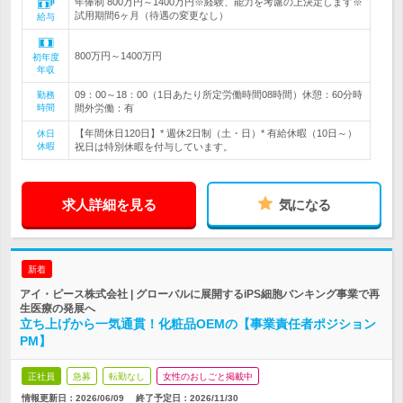
年俸制 800万円～1400万円※経験、能力を考慮の上決定します※
試用期間6ヶ月（待遇の変更なし）
給与
800万円～1400万円
初年度
年収
09：00～18：00（1日あたり所定労働時間08時間）休憩：60分時
勤務
時間
間外労働：有
【年間休日120日】* 週休2日制（土・日）* 有給休暇（10日～）
休日
休暇
祝日は特別休暇を付与しています。
求人詳細を見る
気になる
新着
アイ・ピース株式会社 | グローバルに展開するiPS細胞バンキング事業で再
生医療の発展へ
立ち上げから一気通貫！化粧品OEMの【事業責任者ポジション
PM】
正社員
急募
転勤なし
女性のおしごと掲載中
情報更新日：2026/06/09
終了予定日：
2026/11/30