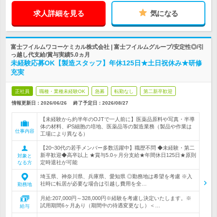
求人詳細を見る
気になる
富士フイルムワコーケミカル株式会社 | 富士フイルムグループ/安定性◎/引
っ越し代支給/賞与実績5.0ヵ月
未経験応募OK【製造スタッフ】年休125日★土日祝休み★研修
充実
正社員
職種・業種未経験OK
急募
転勤なし
第二新卒歓迎
情報更新日：2026/06/26
終了予定日：
2026/08/27
【未経験から約半年のOJTで一人前に】医薬品原料や写真・半導
体の材料、iPS細胞の培地、医薬品等の製造業務（製品や作業は
仕事内容
工場により異なる）
【20~30代の若手メンバー多数活躍中】職歴不問 ◆未経験・第二
新卒歓迎◆高卒以上 ★賞与5.0ヶ月分支給★年間休日125日★原則
対象と
定時退社が可能
なる方
埼玉県、神奈川県、兵庫県、愛知県 ◎勤務地は希望を考慮 ※入
社時に転居が必要な場合は引越し費用を全…
勤務地
月給:207,000円～328,000円※経験を考慮し決定いたします。※
試用期間6ヶ月あり（期間中の待遇変更なし）＜…
給与