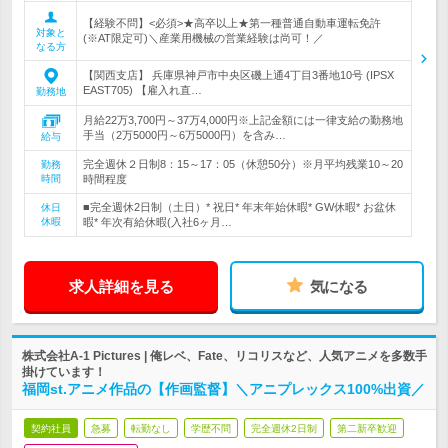
【経験不問】<必須>★高卒以上★第一種普通自動車運転免許
対象と
(※AT限定可)＼産業用機械の営業経験は尚可！／
なる方
【関西支店】 兵庫県神戸市中央区磯上通4丁目3番地10号 (IPSX
EAST705) 【雇入れ直…
勤務地
月給22万3,700円～37万4,000円※上記金額には一律支給の勤務地
手当（2万5000円～6万5000円）を含み…
給与
完全週休２日制8：15～17：05（休憩50分）※月平均残業10～20
勤務
時間
時間程度
■完全週休2日制（土日）* 祝日* 年末年始休暇* GW休暇* お盆休
休日
休暇
暇* 年次有給休暇(入社6ヶ月…
求人詳細を見る
気になる
株式会社A-1 Pictures | 俺レベ、Fate、リコリスなど、人気アニメを多数手
掛けています！
福岡st.アニメ作品の【作画監督】＼アニプレックス100%出資／
契約社員
急募
転勤なし
学歴不問
完全週休2日制
第二新卒歓迎