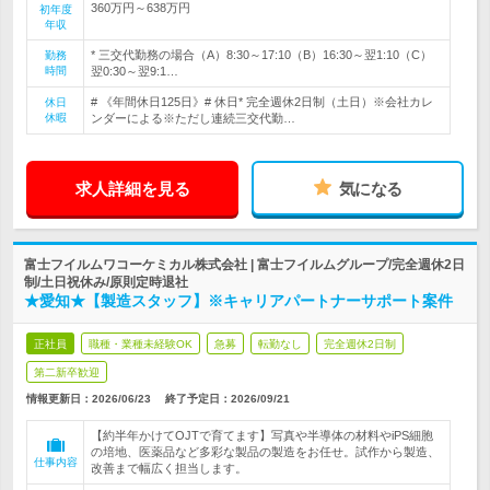
360万円～638万円
初年度
年収
* 三交代勤務の場合（A）8:30～17:10（B）16:30～翌1:10（C）
勤務
時間
翌0:30～翌9:1…
# 《年間休日125日》# 休日* 完全週休2日制（土日）※会社カレ
休日
休暇
ンダーによる※ただし連続三交代勤…
求人詳細を見る
気になる
富士フイルムワコーケミカル株式会社 | 富士フイルムグループ/完全週休2日
制/土日祝休み/原則定時退社
★愛知★【製造スタッフ】※キャリアパートナーサポート案件
正社員
職種・業種未経験OK
急募
転勤なし
完全週休2日制
第二新卒歓迎
情報更新日：2026/06/23
終了予定日：
2026/09/21
【約半年かけてOJTで育てます】写真や半導体の材料やiPS細胞
の培地、医薬品など多彩な製品の製造をお任せ。試作から製造、
仕事内容
改善まで幅広く担当します。