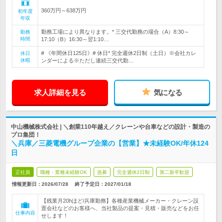
360万円～638万円
初年度
年収
勤務工場により異なります。* 三交代勤務の場合（A）8:30～
勤務
時間
17:10（B）16:30～翌1:10…
# 《年間休日125日》# 休日* 完全週休2日制（土日）※会社カレ
休日
休暇
ンダーによる※ただし連続三交代勤…
求人詳細を見る
気になる
中山機械株式会社 | ＼創業110年越え／クレーンや台車などの設計・製造の
プロ集団！
＼兵庫／三菱電機グループ企業の【営業】★未経験OK/年休124
日
正社員
職種・業種未経験OK
急募
完全週休2日制
第二新卒歓迎
情報更新日：2026/07/28
終了予定日：
2027/01/18
【残業月20hほど/兵庫勤務】各種産業機械メーカー・クレーン設
置会社などのお客様へ、当社製品の提案・見積・販売などをお任
仕事内容
せします！