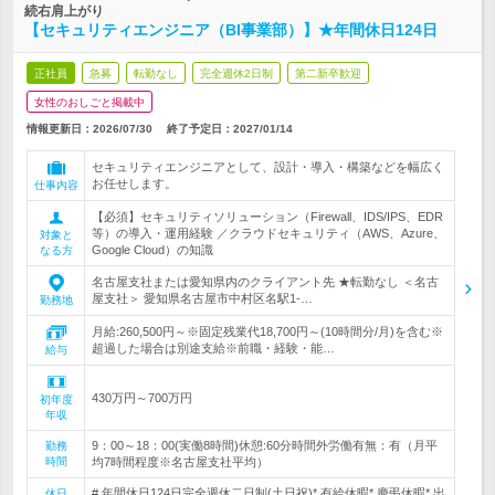
続右肩上がり
【セキュリティエンジニア（BI事業部）】★年間休日124日
正社員
急募
転勤なし
完全週休2日制
第二新卒歓迎
女性のおしごと掲載中
情報更新日：2026/07/30
終了予定日：
2027/01/14
セキュリティエンジニアとして、設計・導入・構築などを幅広く
お任せします。
仕事内容
【必須】セキュリティソリューション（Firewall、IDS/IPS、EDR
等）の導入・運用経験 ／クラウドセキュリティ（AWS、Azure、
対象と
Google Cloud）の知識
なる方
名古屋支社または愛知県内のクライアント先 ★転勤なし ＜名古
屋支社＞ 愛知県名古屋市中村区名駅1-…
勤務地
月給:260,500円～※固定残業代18,700円～(10時間分/月)を含む※
超過した場合は別途支給※前職・経験・能…
給与
430万円～700万円
初年度
年収
9：00～18：00(実働8時間)休憩:60分時間外労働有無：有（月平
勤務
時間
均7時間程度※名古屋支社平均）
# 年間休日124日完全週休二日制(土日祝)* 有給休暇* 慶弔休暇* 出
休日