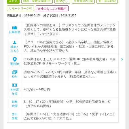
正社員
職種・業種未経験OK
転勤なし
完全週休2日制
第二新卒歓迎
リモートワーク可
女性のおしごと掲載中
情報更新日：2026/05/15
終了予定日：
2026/11/05
【国内外への出張あり！】プラネタリウム空間全体のメンテナン
ス職として、基幹となる投映機をメインに様々な機器の保守業務
仕事内容
を担当していただきます。
【グローバルに活躍できる】＜必須＞高卒以上、機械／電機／
PCいずれかの基礎知識（組立経験）＜歓迎＞天文に興味がある
対象と
方、基本的な英会話が可能な方
なる方
※転勤はありません ※マイカー通勤OK（無料駐車場完備） ※自
転車通勤OK ※リモートワーク可（業…
勤務地
月給242,150円～263,500円※経験・年齢・資格など考慮し優遇い
たします※試用期間3ヶ月あり（待遇の変更なし…
給与
405万円～440万円
初年度
年収
8：30～17：30（実働8時間）休憩：60分時間外労働有無：有
勤務
時間
（月平均15時間程）
【年間休日125日】* 完全週休2日制（土日祝）* 夏季（5日／土日
休日
休暇
含めて9連休が可能）* 年末年始…