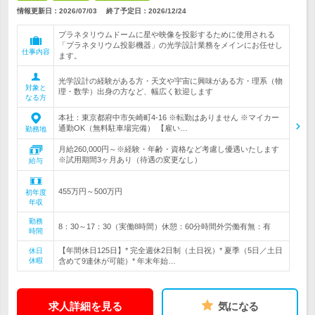
情報更新日：2026/07/03
終了予定日：
2026/12/24
プラネタリウムドームに星や映像を投影するために使用される
「プラネタリウム投影機器」の光学設計業務をメインにお任せし
仕事内容
ます。
光学設計の経験がある方・天文や宇宙に興味がある方・理系（物
対象と
理・数学）出身の方など、幅広く歓迎します
なる方
本社：東京都府中市矢崎町4-16 ※転勤はありません ※マイカー
通勤OK（無料駐車場完備） 【雇い…
勤務地
月給260,000円～※経験・年齢・資格など考慮し優遇いたします
※試用期間3ヶ月あり（待遇の変更なし）
給与
455万円～500万円
初年度
年収
勤務
8：30～17：30（実働8時間）休憩：60分時間外労働有無：有
時間
【年間休日125日】* 完全週休2日制（土日祝）* 夏季（5日／土日
休日
休暇
含めて9連休が可能）* 年末年始…
求人詳細を見る
気になる