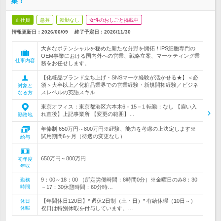
集！
正社員
急募
転勤なし
女性のおしごと掲載中
情報更新日：2026/06/09
終了予定日：
2026/11/30
大きなポテンシャルを秘めた新たな分野を開拓！iPS細胞専門の
OEM事業における国内外への営業、戦略立案、マーケティング業
仕事内容
務をお任せします。
【化粧品ブランド立ち上げ・SNSマーケ経験が活かせる★】＜必
須＞大卒以上／化粧品業界での営業経験・新規開拓経験／ビジネ
対象と
スレベルの英語スキル
なる方
東京オフィス：東京都港区六本木6－15－1 転勤：なし 【雇い入
れ直後】上記事業所 【変更の範囲】…
勤務地
年俸制 650万円～800万円※経験、能力を考慮の上決定します※
試用期間6ヶ月（待遇の変更なし）
給与
650万円～800万円
初年度
年収
9：00～18：00 （所定労働時間：8時間0分）※金曜日のみ8：30
勤務
時間
－17：30休憩時間：60分時…
【年間休日120日】* 週休2日制（土・日）* 有給休暇（10日～）
休日
休暇
祝日は特別休暇を付与しています。…