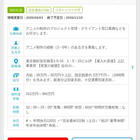
契約社員
完全週休2日制
リモートワーク可
情報更新日：2026/06/03
終了予定日：
2026/11/19
アニメの制作のプロジェクト管理・クライアント窓口業務などを
お任せします。
仕事内容
アニメ制作の経験（2～5年）のある方を募集します。
対象と
なる方
東京都杉並区梅里1-5-15 1・5・15ビル2F 【雇入れ直後】上記
事業所 【変更の範囲】会社の…
勤務地
月給：26万円～30万円※上記、固定残業代 3万7千円～（20時間
分）を含みます。超過分は別途支給。※交通費別途支給…
給与
312万円～360万円
初年度
年収
10：00～19：00* 実働：8時間* 休憩：60分* 時間外労働有無：な
勤務
時間
し
# ＜ 年間休日120日 ＞* 完全週休2日制（土日）* 祝日* 夏季休暇*
休日
休暇
年末年始休暇* 有給…