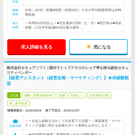
年収
9:00～18:00（実働8時間／休憩60分）※月の平均残業時間は30時
勤務
時間
間前後
＜年間休120日以上＞■完全週休2日制（土・日）■祝日休み■有給
休日
休暇
休暇（入社半年経過時10日/最大都市…
求人詳細を見る
気になる
株式会社セキュアソフト | 国内でトップクラスのシェア率を誇る総合セキュ
リティベンダー
【経営アシスタント（経営企画・マーケティング）】★未経験歓
迎
正社員
職種・業種未経験OK
急募
転勤なし
完全週休2日制
第二新卒歓迎
情報更新日：2026/06/16
終了予定日：
2026/12/07
＜＊社会人経験を活かして社長直下で活躍＊＞事業運営・マーケ
ティング活動に関する各種サポート業務をお任せします！
仕事内容
＜★未経験OK★第二新卒歓迎＞社会人経験3年以上／