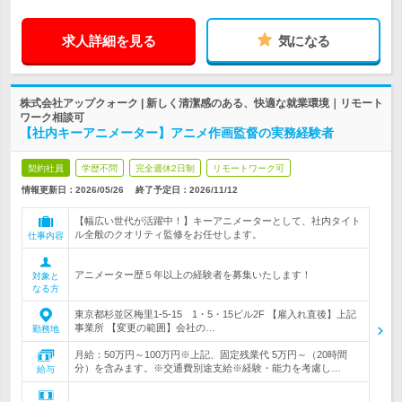
求人詳細を見る
気になる
株式会社アップクォーク | 新しく清潔感のある、快適な就業環境｜リモート
ワーク相談可
【社内キーアニメーター】アニメ作画監督の実務経験者
契約社員
学歴不問
完全週休2日制
リモートワーク可
情報更新日：2026/05/26
終了予定日：
2026/11/12
【幅広い世代が活躍中！】キーアニメーターとして、社内タイト
ル全般のクオリティ監修をお任せします。
仕事内容
アニメーター歴５年以上の経験者を募集いたします！
対象と
なる方
東京都杉並区梅里1-5-15 1・5・15ビル2F 【雇入れ直後】上記
事業所 【変更の範囲】会社の…
勤務地
月給：50万円～100万円※上記、固定残業代 5万円～（20時間
分）を含みます。※交通費別途支給※経験・能力を考慮し…
給与