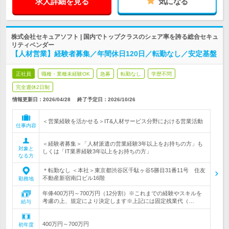
求人詳細を見る
気になる
株式会社セキュアソフト | 国内でトップクラスのシェア率を誇る総合セキュ
リティベンダー
【人材営業】経験者募集／年間休日120日／転勤なし／安定基盤
正社員
職種・業種未経験OK
急募
転勤なし
学歴不問
完全週休2日制
情報更新日：2026/04/28
終了予定日：
2026/10/26
＜営業経験を活かせる＞IT&人材サービス分野における営業活動
仕事内容
＜経験者募集＞「人材派遣の営業経験3年以上をお持ちの方」も
対象と
しくは「IT業界経験3年以上をお持ちの方」
なる方
＊転勤なし ＜本社＞東京都渋谷区千駄ヶ谷5勝目31番11号 住友
不動産新宿南口ビル16階
勤務地
年俸400万円～700万円（12分割）※これまでの経験やスキルを
考慮の上、規定により決定します※上記には固定残業代（…
給与
400万円～700万円
初年度