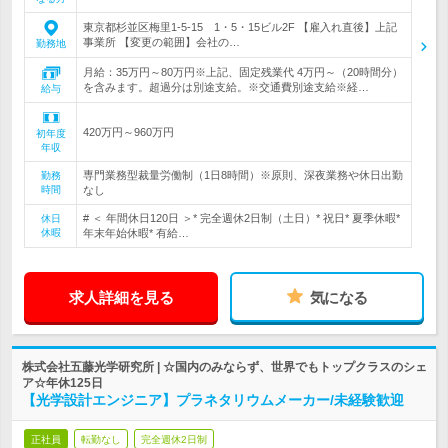
東京都杉並区梅里1-5-15 1・5・15ビル2F 【雇入れ直後】上記
事業所 【変更の範囲】会社の…
勤務地
月給：35万円～80万円※上記、固定残業代 4万円～（20時間分）
を含みます。超過分は別途支給。※交通費別途支給※経…
給与
420万円～960万円
初年度
年収
専門業務型裁量労働制（1日8時間）※原則、深夜業務や休日出勤
勤務
時間
なし
# ＜ 年間休日120日 ＞* 完全週休2日制（土日）* 祝日* 夏季休暇*
休日
休暇
年末年始休暇* 有給…
求人詳細を見る
気になる
株式会社五藤光学研究所 | ☆国内のみならず、世界でもトップクラスのシェ
ア☆年休125日
【光学設計エンジニア】プラネタリウムメーカー/未経験歓迎
正社員
転勤なし
完全週休2日制