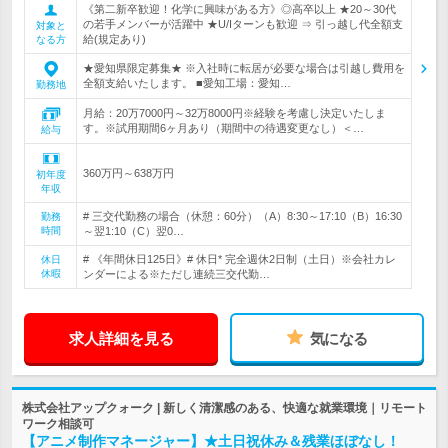
《第二新卒歓迎！化学に興味がある方》◎高卒以上 ★20～30代
の若手メンバーが活躍中 ★U/Iターンも歓迎 ⇒ 引っ越し代全額支
対象と
給(規定あり)
なる方
★愛知県限定募集★ ※入社時に転居が必要な場合は引越し費用を
全額支給いたします。 ■愛知工場：愛知…
勤務地
月給：20万7000円～32万8000円※経験を考慮し決定いたしま
す。※試用期間6ヶ月あり（期間中の待遇変更なし）＜…
給与
360万円～638万円
初年度
年収
# 三交代勤務の場合（休憩：60分）（A）8:30～17:10（B）16:30
勤務
時間
～翌1:10（C）翌0…
# 《年間休日125日》# 休日* 完全週休2日制（土日）※会社カレ
休日
休暇
ンダーによる※ただし連続三交代勤…
求人詳細を見る
気になる
株式会社アップクォーク | 新しく清潔感のある、快適な就業環境｜リモート
ワーク相談可
【アニメ制作マネージャー】★土日祝休み＆残業ほぼなし！