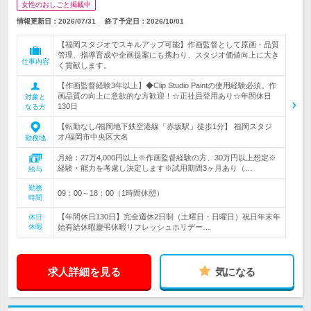
女性のおしごと掲載中
情報更新日：2026/07/31
終了予定日：
2026/10/01
【福岡スタジオでスキルアップ可能】作画監督として原画・品質
管理、指導育成や企画提案にも携わり、スタジオ価値向上に大き
仕事内容
く貢献します。
【作画監督経験3年以上】◆Clip Studio Paintの使用経験必須。作
画品質の向上に意欲的な方歓迎！☆正社員登用あり☆年間休日
対象と
130日
なる方
【転勤なし/福岡地下鉄空港線「赤坂駅」徒歩1分】 福岡スタジ
オ/福岡市中央区大名
勤務地
月給：27万4,000円以上※作画監督経験の方、30万円以上想定※
経験・能力を考慮し決定します※試用期間3ヶ月あり（…
給与
勤務
09：00～18：00（1時間休憩）
時間
【年間休日130日】完全週休2日制（土曜日・日曜日）祝日年末年
休日
休暇
始有給休暇慶弔休暇リフレッシュホリデー…
求人詳細を見る
気になる