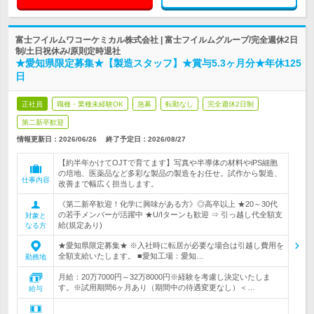
富士フイルムワコーケミカル株式会社 | 富士フイルムグループ/完全週休2日
制/土日祝休み/原則定時退社
★愛知県限定募集★【製造スタッフ】★賞与5.3ヶ月分★年休125
日
正社員
職種・業種未経験OK
急募
転勤なし
完全週休2日制
第二新卒歓迎
情報更新日：2026/06/26
終了予定日：
2026/08/27
【約半年かけてOJTで育てます】写真や半導体の材料やiPS細胞
の培地、医薬品など多彩な製品の製造をお任せ。試作から製造、
仕事内容
改善まで幅広く担当します。
《第二新卒歓迎！化学に興味がある方》◎高卒以上 ★20～30代
の若手メンバーが活躍中 ★U/Iターンも歓迎 ⇒ 引っ越し代全額支
対象と
給(規定あり)
なる方
★愛知県限定募集★ ※入社時に転居が必要な場合は引越し費用を
全額支給いたします。 ■愛知工場：愛知…
勤務地
月給：20万7000円～32万8000円※経験を考慮し決定いたしま
す。※試用期間6ヶ月あり（期間中の待遇変更なし）＜…
給与