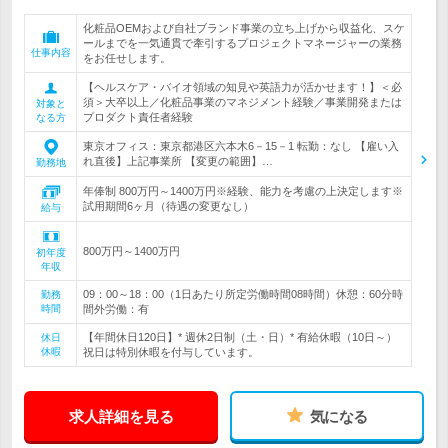
化粧品OEMおよび自社ブランド事業の立ち上げから収益化、スケ
ールまでを一気通貫で牽引するプロジェクトマネージャーの業務
仕事内容
をお任せします。
【ヘルスケア・バイオ領域の知見や英語力が活かせます！】＜必
須＞大卒以上／化粧品事業のマネジメント経験／事業開発または
対象と
プロダクト責任者経験
なる方
東京オフィス：東京都港区六本木6－15－1 転勤：なし 【雇い入
れ直後】上記事業所 【変更の範囲】…
勤務地
年俸制 800万円～1400万円※経験、能力を考慮の上決定します※
試用期間6ヶ月（待遇の変更なし）
給与
800万円～1400万円
初年度
年収
09：00～18：00（1日あたり所定労働時間08時間）休憩：60分時
勤務
時間
間外労働：有
【年間休日120日】* 週休2日制（土・日）* 有給休暇（10日～）
休日
休暇
祝日は特別休暇を付与しています。
求人詳細を見る
気になる