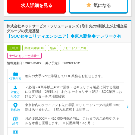
求人詳細を見る
気になる
株式会社ネットサービス・ソリューションズ | 取引先の9割以上が上場企業
グループの安定基盤
【SOCセキュリティエンジニア】◆東京勤務◆テレワーク有
正社員
業種未経験OK
急募
リモートワーク可
女性のおしごと掲載中
情報更新日：2026/05/22
終了予定日：
2026/11/12
都内の大手SIerに常駐してSOC業務をお任せします。
仕事内容
＜必須＞■高卒以上■SOC業務・セキュリティ製品に関する業務
に従事経験（2年以上） または セキュリティ製品・SOC業務にお
対象と
けるプリセールス活動経験
なる方
東京都内のクライアント先に常駐 ※リモートワーク相談可 ※転
勤はありません。 【雇入れ直後】上記事…
勤務地
月給 250,000円～410,000円※給与は、これまでのご経験やスキ
ルを考慮し優遇します。 ※試用期間：3ヶ月（…
給与