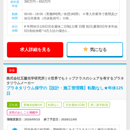
380万円～650万円
初年度
年収
09:00～18:00（実働8時間／休憩1時間） ※導入作業等で夜間及び
勤務
時間
休日作業有（代休取得可）※時…
# 年間休日126日完全週休二日制(土曜 日曜 祝日)夏期3日年末年始
休日
休暇
5日有給休暇└4月入社の場合1…
求人詳細を見る
気になる
新着
株式会社五藤光学研究所 | ☆世界でもトップクラスのシェアを有するプラネ
タリウムメーカー
プラネタリウム保守の【設計・施工管理職】転勤なし★年休125
日
正社員
業種未経験OK
転勤なし
完全週休2日制
第二新卒歓迎
女性のおしごと掲載中
情報更新日：2026/05/15
終了予定日：
2026/11/05
国内各地の科学館・博物館内にあるプラネタリウム施設の内装企