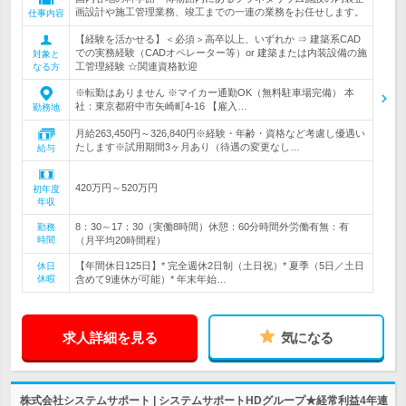
画設計や施工管理業務、竣工までの一連の業務をお任せします。
仕事内容
【経験を活かせる】＜必須＞高卒以上、いずれか ⇒ 建築系CAD
での実務経験（CADオペレーター等）or 建築または内装設備の施
対象と
工管理経験 ☆関連資格歓迎
なる方
※転勤はありません ※マイカー通勤OK（無料駐車場完備） 本
社：東京都府中市矢崎町4-16 【雇入…
勤務地
月給263,450円～326,840円※経験・年齢・資格など考慮し優遇い
たします※試用期間3ヶ月あり（待遇の変更なし…
給与
420万円～520万円
初年度
年収
8：30～17：30（実働8時間）休憩：60分時間外労働有無：有
勤務
時間
（月平均20時間程）
【年間休日125日】* 完全週休2日制（土日祝）* 夏季（5日／土日
休日
休暇
含めて9連休が可能）* 年末年始…
求人詳細を見る
気になる
株式会社システムサポート | システムサポートHDグループ★経常利益4年連