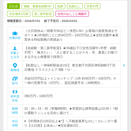
正社員
職種・業種未経験OK
急募
転勤なし
学歴不問
完全週休2日制
第二新卒歓迎
女性のおしごと掲載中
情報更新日：2026/07/31
終了予定日：
2026/10/01
《土日祝休み／残業月5hほど／休憩1.5h》お客様の資産形成をサ
ポート★1件契約ごとに約40万円～100万円以上★女性活躍中★産
仕事内容
育休＆時短勤務の実績あり
【未経験・第二新卒歓迎】★30歳以下◎女性活躍中♪学歴・経験
不問！「稼ぎたい」「人と接することがスキ」等、素直に行動で
対象と
きる方を人柄重視で採用◎
なる方
【転勤なし！神保町駅徒歩2分】 東京都千代田区神田錦町3丁目
22番地 テラススクエア 8階 ＊U・…
勤務地
月給33万円以上＋インセンティブ（1件 約40万円～100万円）※
一律の営業手当（4万円）、固定残業手当（30時間分…
給与
396万円～1000万円
初年度
年収
10：00～19：30（実働8時間）★実質的な標準始業は10:00！└朝
勤務
時間
の通勤ラッシュを完全に避けて…
# 【年間休日125日以上★*】＼不動産業界なのに！カレンダー通
休日
休暇
り【土日祝】お休み♪／■完全週休2日…