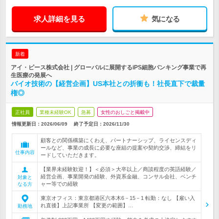
求人詳細を見る
気になる
新着
アイ・ピース株式会社 | グローバルに展開するiPS細胞バンキング事業で再
生医療の発展へ
バイオ技術の【経営企画】US本社との折衝も！社長直下で裁量
権◎
正社員
業種未経験OK
急募
女性のおしごと掲載中
情報更新日：2026/06/09
終了予定日：
2026/11/30
顧客との関係構築にくわえ、パートナーシップ、ライセンスディ
ールなど、事業の成長に必要な座組の提案や契約交渉、締結をリ
仕事内容
ードしていただきます。
【業界未経験歓迎！】＜必須＞大卒以上／商談程度の英語経験／
経営企画、事業開発の経験、外資系金融、コンサル会社、ベンチ
対象と
ャー等での経験
なる方
東京オフィス：東京都港区六本木6－15－1 転勤：なし 【雇い入
れ直後】上記事業所 【変更の範囲】…
勤務地