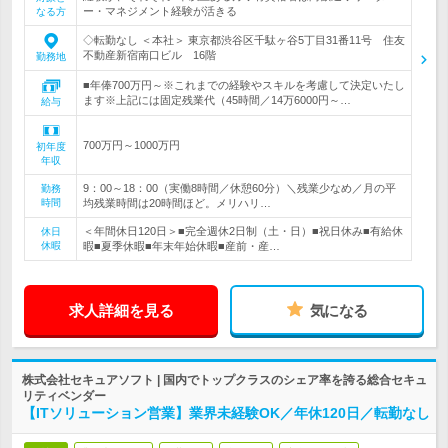
ー・マネジメント経験が活きる
なる方
◇転勤なし ＜本社＞ 東京都渋谷区千駄ヶ谷5丁目31番11号 住友
不動産新宿南口ビル 16階
勤務地
■年俸700万円～※これまでの経験やスキルを考慮して決定いたし
ます※上記には固定残業代（45時間／14万6000円～…
給与
700万円～1000万円
初年度
年収
9：00～18：00（実働8時間／休憩60分）＼残業少なめ／月の平
勤務
時間
均残業時間は20時間ほど。メリハリ…
＜年間休日120日＞■完全週休2日制（土・日）■祝日休み■有給休
休日
休暇
暇■夏季休暇■年末年始休暇■産前・産…
求人詳細を見る
気になる
株式会社セキュアソフト | 国内でトップクラスのシェア率を誇る総合セキュ
リティベンダー
【ITソリューション営業】業界未経験OK／年休120日／転勤なし