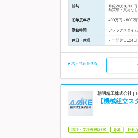
給与
月給20万8,7
与実績：賞与なし
初年度年収
400万円～800万
勤務時間
フレックスタイム制
休日・休暇
＜年間休日124日
求人詳細を見る
朝明精工株式会社 |
【機械組立ス
職種・業種未経験OK
急募
転勤