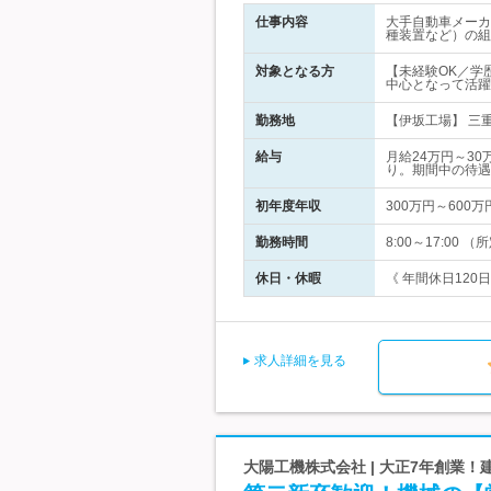
仕事内容
大手自動車メーカ
種装置など）の組
対象となる方
【未経験OK／学
中心となって活躍
勤務地
【伊坂工場】 三重
給与
月給24万円～3
り。期間中の待遇
初年度年収
300万円～600万
勤務時間
8:00～17:00
休日・休暇
《 年間休日120
求人詳細を見る
大陽工機株式会社 | 大正7年創業