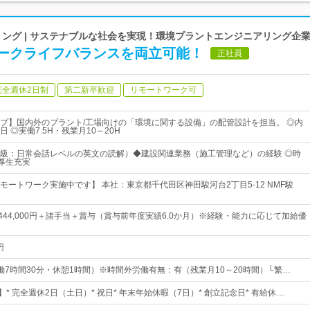
ング | サステナブルな社会を実現！環境プラントエンジニアリング企
ークライフバランスを両立可能！
正社員
完全週休2日制
第二新卒歓迎
リモートワーク可
プ】国内外のプラント/工場向けの「環境に関する設備」の配管設計を担当。 ◎内
日 ◎実働7.5H・残業月10～20H
級：日常会話レベルの英文の読解）◆建設関連業務（施工管理など）の経験 ◎時
利厚生充実
モートワーク実施中です】 本社：東京都千代田区神田駿河台2丁目5-12 NMF駿
円～444,000円＋諸手当＋賞与（賞与前年度実績6.0か月）※経験・能力に応じて加給優
円
0（実働7時間30分・休憩1時間）※時間外労働有無：有（残業月10～20時間）└繁…
】* 完全週休2日（土日）* 祝日* 年末年始休暇（7日）* 創立記念日* 有給休…