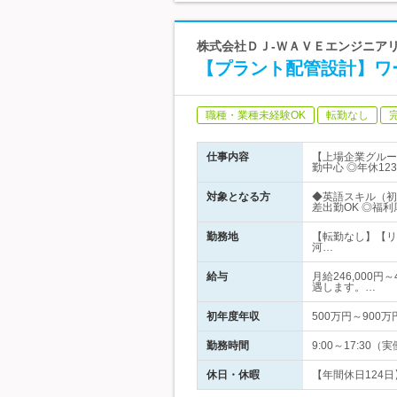
株式会社ＤＪ‐ＷＡＶＥエンジニアリ
【プラント配管設計】ワ
職種・業種未経験OK
転勤なし
仕事内容
【上場企業グルー
勤中心 ◎年休123
対象となる方
◆英語スキル（初
差出勤OK ◎福
勤務地
【転勤なし】【リ
河…
給与
月給246,000
遇します。…
初年度年収
500万円～900万
勤務時間
9:00～17:3
休日・休暇
【年間休日124日