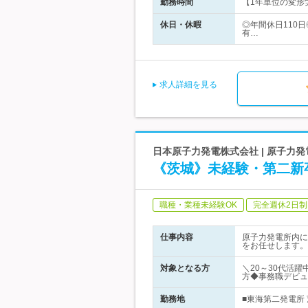
勤務時間
【1年単位の変形労
休日・休暇
◎年間休日110
有…
求人詳細を見る
日本原子力発電株式会社 | 原子
《茨城》未経験・第二新
職種・業種未経験OK
完全週休2日制
仕事内容
原子力発電所内に
をお任せします。
対象となる方
＼20～30代活躍中
方◆事務職デビュ
勤務地
■東海第二発電所