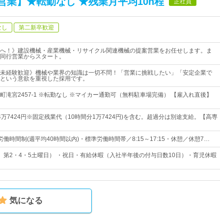
業】★転勤なし ★残業月平均10h程
正社員
なし
第二新卒歓迎
へ！》建設機械・産業機械・リサイクル関連機械の提案営業をお任せします。ま
同行営業からスタート。
未経験歓迎》機械や業界の知識は一切不問！「営業に挑戦したい」「安定企業で
という意欲を重視した採用です。
町滝宮2457-1 ※転勤なし ※マイカー通勤可（無料駐車場完備） 【雇入れ直後】
万7424円※固定残業代（10時間分1万7424円)を含む。超過分は別途支給。【高専
働時間制(週平均40時間以内)・標準労働時間帯／8:15～17:15・休憩／休憩7…
、第2・4・5土曜日） ・祝日・有給休暇（入社半年後の付与日数10日）・育児休暇
気になる