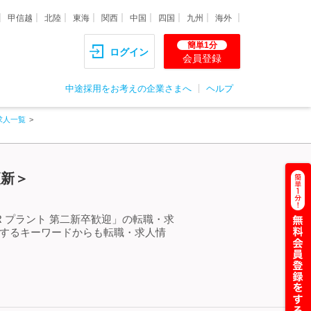
甲信越
北陸
東海
関西
中国
四国
九州
海外
簡単1分
ログイン
会員登録
中途採用をお考えの企業さまへ
ヘルプ
求人一覧
更新＞
R プラント 第二新卒歓迎」の転職・求
連するキーワードからも転職・求人情