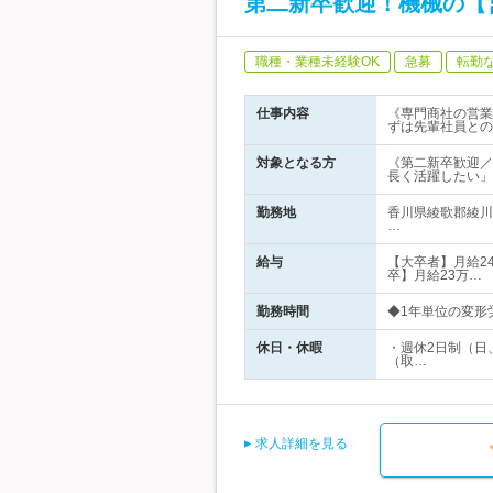
第二新卒歓迎！機械の【営
職種・業種未経験OK
急募
転勤
仕事内容
《専門商社の営業
ずは先輩社員との
対象となる方
《第二新卒歓迎／
長く活躍したい」
勤務地
香川県綾歌郡綾川
…
給与
【大卒者】月給24
卒】月給23万…
勤務時間
◆1年単位の変形労
休日・休暇
・週休2日制（日
（取…
求人詳細を見る