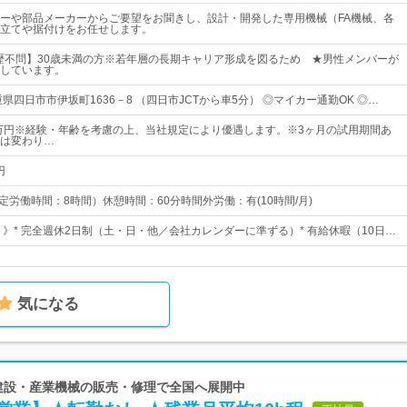
ーや部品メーカーからご要望をお聞きし、設計・開発した専用機械（FA機械、各
立てや据付けをお任せします。
歴不問】30歳未満の方※若年層の長期キャリア形成を図るため ★男性メンバーが
しています。
県四日市市伊坂町1636－8 （四日市JCTから車5分） ◎マイカー通勤OK ◎…
0万円※経験・年齢を考慮の上、当社規定により優遇します。※3ヶ月の試用期間あ
は変わり…
円
 （所定労働時間：8時間）休憩時間：60分時間外労働：有(10時間/月)
日 》* 完全週休2日制（土・日・他／会社カレンダーに準ずる）* 有給休暇（10日…
気になる
！建設・産業機械の販売・修理で全国へ展開中