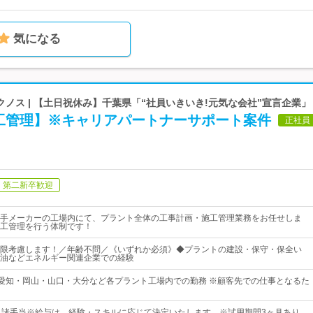
気になる
ノス | 【土日祝休み】千葉県「“社員いきいき!元気な会社”宣言企業」
工管理】※キャリアパートナーサポート案件
正社員
第二新卒歓迎
手メーカーの工場内にて、プラント全体の工事計画・施工管理業務をお任せしま
工管理を行う体制です！
限考慮します！／年齢不問／《いずれか必須》◆プラントの建設・保守・保全い
油などエネルギー関連企業での経験
 愛知・岡山・山口・大分など各プラント工場内での勤務 ※顧客先での仕事となるた
＋諸手当※給与は、経験・スキルに応じて決定いたします。※試用期間3ヶ月あり