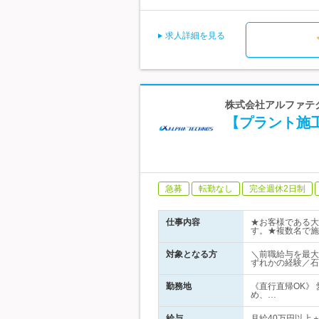
求人詳細を見る
株式会社アルファテク
【プラント施
急募
転勤なし
完全週休2日制
仕事内容
★お客様である大
す。★複数名で施
対象となる方
＼前職給与を最大
ずれかの経験／石
勤務地
《直行直帰OK》
め、…
給与
月給40万円以上