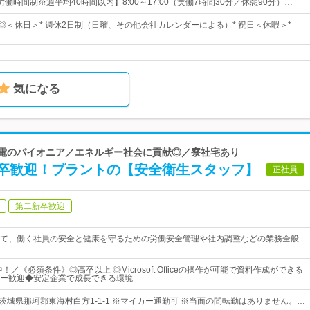
働時間制※週平均40時間以内】8:00～17:00（実働7時間30分／休憩90分）…
日◎＜休日＞* 週休2日制（日曜、その他会社カレンダーによる）* 祝日＜休暇＞*
気になる
力発電のパイオニア／エネルギー社会に貢献◎／寮社宅あり
卒歓迎！プラントの【安全衛生スタッフ】
正社員
第二新卒歓迎
て、働く社員の安全と健康を守るための労働安全管理や社内調整などの業務全般
！／《必須条件》◎高卒以上 ◎Microsoft Officeの操作が可能で資料作成ができる
ー歓迎◆安定企業で成長できる環境
 茨城県那珂郡東海村白方1-1-1 ※マイカー通勤可 ※当面の間転勤はありません。…