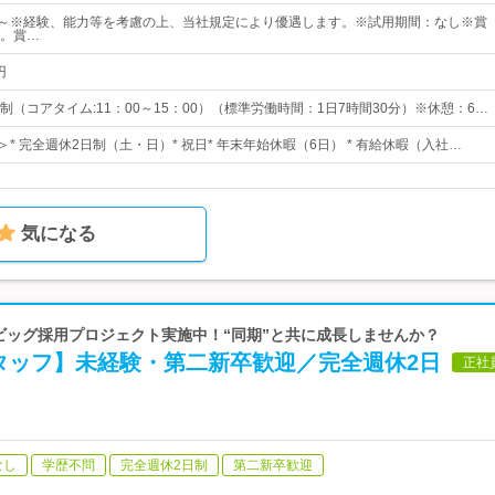
00円～※経験、能力等を考慮の上、当社規定により優遇します。※試用期間：なし※賞
。賞…
円
（コアタイム:11：00～15：00）（標準労働時間：1日7時間30分）※休憩：6…
＞* 完全週休2日制（土・日）* 祝日* 年末年始休暇（6日） * 有給休暇（入社…
気になる
 ビッグ採用プロジェクト実施中！“同期”と共に成長しませんか？
タッフ】未経験・第二新卒歓迎／完全週休2日
正社
なし
学歴不問
完全週休2日制
第二新卒歓迎