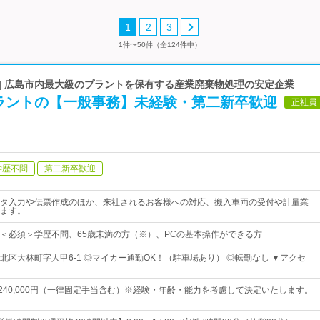
1
2
3
1件〜50件（全124件中）
 | 広島市内最大級のプラントを保有する産業廃棄物処理の安定企業
ラントの【一般事務】未経験・第二新卒歓迎
正社員
学歴不問
第二新卒歓迎
タ入力や伝票作成のほか、来社されるお客様への対応、搬入車両の受付や計量業
ます。
＜必須＞学歴不問、65歳未満の方（※）、PCの基本操作ができる方
北区大林町字人甲6-1 ◎マイカー通勤OK！（駐車場あり） ◎転勤なし ▼アクセ
円～240,000円（一律固定手当含む）※経験・年齢・能力を考慮して決定いたします。