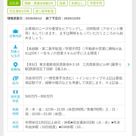
正社員
職種・業種未経験OK
急募
転勤なし
学歴不問
完全週休2日制
第二新卒歓迎
情報更新日：2026/06/12
終了予定日：
2026/12/03
お客様のニーズや要望をヒアリングし、 日時取得（アポイント獲
得）をしていきます。 まずは興味をもっていただくところから始
仕事内容
めましょう。
【未経験・第二新卒歓迎／学歴不問】◇不動産や営業に興味があ
対象と
ればOK！一生モノの営業スキルが手に入る環境！
なる方
【本社】 東京都新宿区西新宿4-2-18 三共西新宿ビル8F [最寄り
駅]西新宿五丁目駅 【雇入れ…
勤務地
月給30万円（一律営業手当含む）＋インセンティブ※上記は最低
保証額です。経験や能力などを考慮して決定します。※上記金…
給与
500万円～850万円
初年度
年収
月・木・金：12:00～21:00（休憩2時間／実働7時間）土・日・
勤務
時間
祝：10:00～21:00（休憩…
年間休日125日以上休日・休暇■完全週休2日制（火・水）■年末
休日
休暇
年始休暇（10日程度）■GW休暇（10…