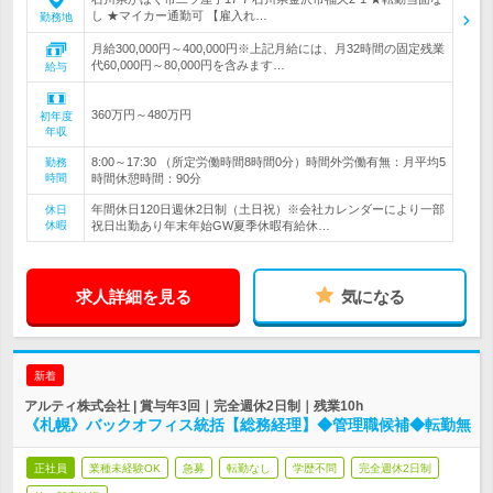
し ★マイカー通勤可 【雇入れ…
勤務地
月給300,000円～400,000円※上記月給には、月32時間の固定残業
代60,000円～80,000円を含みます…
給与
360万円～480万円
初年度
年収
8:00～17:30 （所定労働時間8時間0分）時間外労働有無：月平均5
勤務
時間
時間休憩時間：90分
年間休日120日週休2日制（土日祝）※会社カレンダーにより一部
休日
休暇
祝日出勤あり年末年始GW夏季休暇有給休…
求人詳細を見る
気になる
新着
アルティ株式会社 | 賞与年3回｜完全週休2日制｜残業10h
《札幌》バックオフィス統括【総務経理】◆管理職候補◆転勤無
正社員
業種未経験OK
急募
転勤なし
学歴不問
完全週休2日制