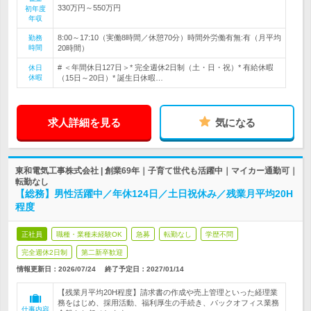
330万円～550万円
初年度
年収
8:00～17:10（実働8時間／休憩70分）時間外労働有無:有（月平均
勤務
時間
20時間）
# ＜年間休日127日＞* 完全週休2日制（土・日・祝）* 有給休暇
休日
休暇
（15日～20日）* 誕生日休暇…
求人詳細を見る
気になる
東和電気工事株式会社 | 創業69年｜子育て世代も活躍中｜マイカー通勤可｜
転勤なし
【総務】男性活躍中／年休124日／土日祝休み／残業月平均20H
程度
正社員
職種・業種未経験OK
急募
転勤なし
学歴不問
完全週休2日制
第二新卒歓迎
情報更新日：2026/07/24
終了予定日：
2027/01/14
【残業月平均20H程度】請求書の作成や売上管理といった経理業
務をはじめ、採用活動、福利厚生の手続き、バックオフィス業務
仕事内容