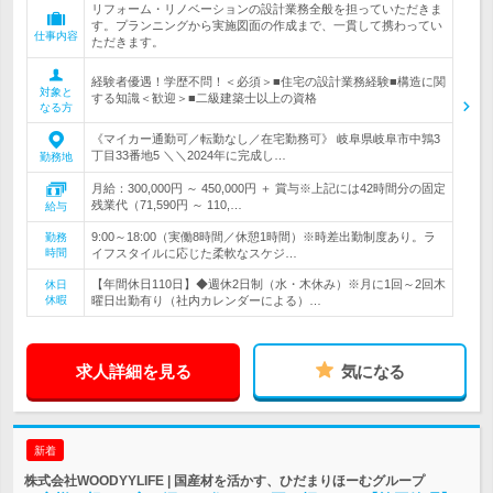
リフォーム・リノベーションの設計業務全般を担っていただきま
す。プランニングから実施図面の作成まで、一貫して携わってい
仕事内容
ただきます。
経験者優遇！学歴不問！＜必須＞■住宅の設計業務経験■構造に関
対象と
する知識＜歓迎＞■二級建築士以上の資格
なる方
《マイカー通勤可／転勤なし／在宅勤務可》 岐阜県岐阜市中鶉3
丁目33番地5 ＼＼2024年に完成し…
勤務地
月給：300,000円 ～ 450,000円 ＋ 賞与※上記には42時間分の固定
残業代（71,590円 ～ 110,…
給与
9:00～18:00（実働8時間／休憩1時間）※時差出勤制度あり。ラ
勤務
時間
イフスタイルに応じた柔軟なスケジ…
【年間休日110日】◆週休2日制（水・木休み）※月に1回～2回木
休日
休暇
曜日出勤有り（社内カレンダーによる）…
求人詳細を見る
気になる
新着
株式会社WOODYYLIFE | 国産材を活かす、ひだまりほーむグループ