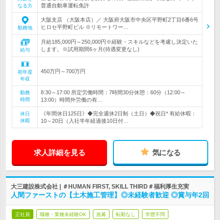
普通自動車運転免許
なる方
大阪支店 （大阪本店）／ 大阪府大阪市中央区平野町2丁目6番6号
ヒロセ平野町ビル ※リモートワー…
勤務地
月給185,000円～250,000円※経験・スキルなどを考慮し決定いた
します。※試用期間6ヶ月(待遇変更なし)
給与
450万円～700万円
初年度
年収
8:30～17:00 所定労働時間：7時間30分休憩：60分（12:00～
勤務
時間
13:00）時間外労働の有…
《年間休日125日》◆完全週休2日制（土日）◆祝日* 有給休暇：
休日
休暇
10～20日（入社半年経過後10日付…
求人詳細を見る
気になる
大三建設株式会社 | ＃HUMAN FIRST, SKILL THIRD＃福利厚生充実
人間ファーストの【土木施工管理】◎未経験者歓迎 ◎賞与年2回
正社員
職種・業種未経験OK
急募
転勤なし
学歴不問