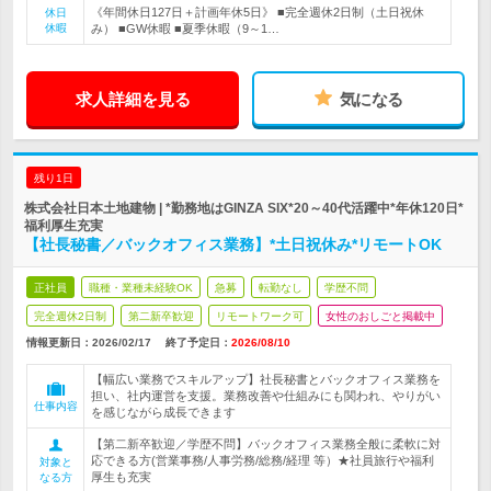
《年間休日127日＋計画年休5日》 ■完全週休2日制（土日祝休
休日
休暇
み） ■GW休暇 ■夏季休暇（9～1…
求人詳細を見る
気になる
残り1日
株式会社日本土地建物 | *勤務地はGINZA SIX*20～40代活躍中*年休120日*
福利厚生充実
【社長秘書／バックオフィス業務】*土日祝休み*リモートOK
正社員
職種・業種未経験OK
急募
転勤なし
学歴不問
完全週休2日制
第二新卒歓迎
リモートワーク可
女性のおしごと掲載中
情報更新日：2026/02/17
終了予定日：
2026/08/10
【幅広い業務でスキルアップ】社長秘書とバックオフィス業務を
担い、社内運営を支援。業務改善や仕組みにも関われ、やりがい
仕事内容
を感じながら成長できます
【第二新卒歓迎／学歴不問】バックオフィス業務全般に柔軟に対
応できる方(営業事務/人事労務/総務/経理 等）★社員旅行や福利
対象と
厚生も充実
なる方