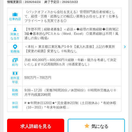
情報更新日：2026/04/24
終了予定日：
2026/10/22
《バックオフィスから会社を支える》管理部門責任者候補とし
て、経理・労務・総務などの幅広い業務をお任せします！仕事も
仕事内容
プライベートも充実できる◎
【学歴不問｜経験者募集】＜必須＞◆経理の実務経験◆日商簿記
3級◆基本的なPCスキル（Word、Excel） ◎業界経験は不問！風
対象と
通しの良い職場♪
なる方
＜本社＞ 東京都江東区亀戸1-8-9 【雇入れ直後】上記の事業所
【変更の範囲】変更なし ※転勤なし
勤務地
月給 400,000円～600,000円※経験・年齢・能力を考慮して決定
いたします※試用期間6カ月（待遇変更なし）
給与
500万円～700万円
初年度
年収
9:00～17:20 （実働7時間20分／休憩60分）※時間外労働あり※
勤務
時間
月平均残業20時間
# ★年間休日120日★* 完全週休2日制（土日祝休み）* 有給休暇
休日
休暇
（10～20日）* 年末年始休暇…
求人詳細を見る
気になる