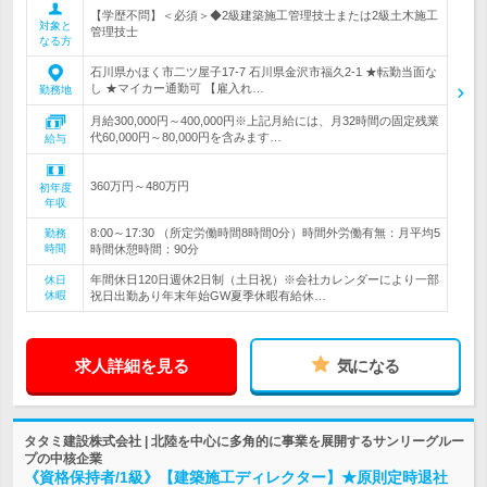
【学歴不問】＜必須＞◆2級建築施工管理技士または2級土木施工
対象と
管理技士
なる方
石川県かほく市二ツ屋子17-7 石川県金沢市福久2-1 ★転勤当面な
し ★マイカー通勤可 【雇入れ…
勤務地
月給300,000円～400,000円※上記月給には、月32時間の固定残業
代60,000円～80,000円を含みます…
給与
360万円～480万円
初年度
年収
8:00～17:30 （所定労働時間8時間0分）時間外労働有無：月平均5
勤務
時間
時間休憩時間：90分
年間休日120日週休2日制（土日祝）※会社カレンダーにより一部
休日
休暇
祝日出勤あり年末年始GW夏季休暇有給休…
求人詳細を見る
気になる
タタミ建設株式会社 | 北陸を中心に多角的に事業を展開するサンリーグルー
プの中核企業
《資格保持者/1級》【建築施工ディレクター】★原則定時退社