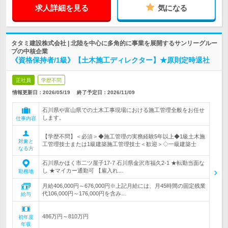
求人詳細を見る
気になる
タタミ建設株式会社 | 北陸を中心に多角的に事業を展開するサンリーグルー
プの中核企業
《資格保持者/1級》【土木施工ディレクター】★原則定時退社
正社員
学歴不問
情報更新日：2026/05/19
終了予定日：
2026/11/09
石川県や富山県での土木工事現場における施工管理全般をお任せ
します。
仕事内容
【学歴不問】＜必須＞◆施工管理の実務経験5年以上◆1級土木施
対象と
工管理技士または1級建築施工管理技士＜歓迎＞◇一級建築士
なる方
石川県かほく市二ツ屋子17-7 石川県金沢市福久2-1 ★転勤当面な
し ★マイカー通勤可 【雇入れ…
勤務地
月給406,000円～676,000円※上記月給には、月45時間の固定残業
代106,000円～176,000円を含み…
給与
486万円～810万円
初年度
年収