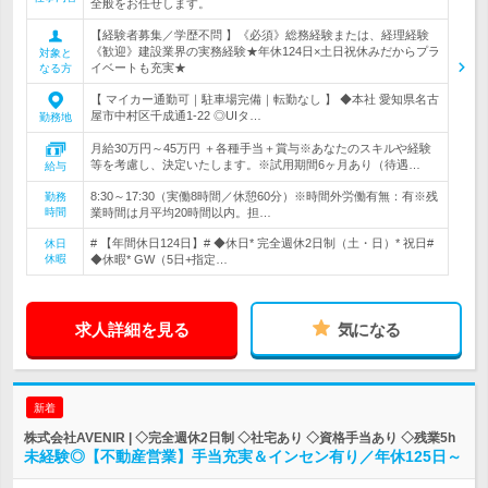
全般をお任せします。
【経験者募集／学歴不問 】《必須》総務経験または、経理経験
《歓迎》建設業界の実務経験★年休124日×土日祝休みだからプラ
対象と
イベートも充実★
なる方
【 マイカー通勤可｜駐車場完備｜転勤なし 】 ◆本社 愛知県名古
屋市中村区千成通1-22 ◎UIタ…
勤務地
月給30万円～45万円 ＋各種手当＋賞与※あなたのスキルや経験
等を考慮し、決定いたします。※試用期間6ヶ月あり（待遇…
給与
8:30～17:30（実働8時間／休憩60分）※時間外労働有無：有※残
勤務
時間
業時間は月平均20時間以内。担…
# 【年間休日124日】# ◆休日* 完全週休2日制（土・日）* 祝日#
休日
休暇
◆休暇* GW（5日+指定…
求人詳細を見る
気になる
新着
株式会社AVENIR | ◇完全週休2日制 ◇社宅あり ◇資格手当あり ◇残業5h
未経験◎【不動産営業】手当充実＆インセン有り／年休125日～