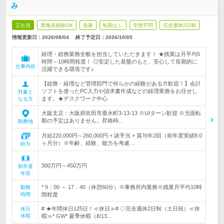
み
正社員
業種未経験OK
急募
転勤なし
学歴不問
完全週休2日制
情報更新日：2026/08/04
終了予定日：
2026/10/05
経理・総務業務全般を担当していただきます！ ★残業は月平均5
時間～10時間程度！ ◎安定した基盤のもと、安心して長期的に
仕事内容
活躍できる環境です♪
【総務・経理など管理部門で何らかの経験がある方歓迎！】会計
ソフトを使ったPC入力や請求書作成などの経理業務をお任せし
対象と
ます。★デスクワーク中心
なる方
大阪支店：大阪府吹田市垂水町3-13-13 ※UIターン歓迎 ※当面転
勤の予定はありません。昇格時…
勤務地
月給220,000円～260,000円 + 諸手当 + 賞与年2回（前年度実績8.0
ヶ月分）※年齢、経験、能力を考慮…
給与
300万円～450万円
初年度
年収
* 9：00 ～ 17：40（休憩60分）※事務所内業務※残業月平均10時
勤務
時間
間程度
# ★年間休日125日！≪休日≫# ◇完全週休2日制（土日祝）≪休
休日
休暇
暇≫* GW* 夏季休暇（8/13…