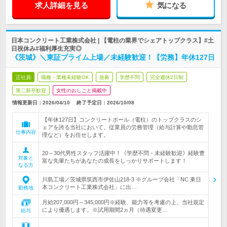
求人詳細を見る
気になる
日本コンクリート工業株式会社 | 【電柱の業界でシェアトップクラス】#土
日祝休み#福利厚生充実◎
《茨城》＼東証プライム上場／未経験歓迎！【労務】年休127日
正社員
職種・業種未経験OK
急募
学歴不問
完全週休2日制
第二新卒歓迎
女性のおしごと掲載中
情報更新日：2026/04/10
終了予定日：
2026/10/08
【年休127日】コンクリートポール（電柱）のトップクラスのシ
ェアを誇る当社において、従業員の労務管理（給与計算や勤怠管
仕事内容
理など）をお任せします。
20～30代男性スタッフ活躍中！《学歴不問・未経験歓迎》経験豊
対象と
富な先輩たちがあなたの成長をしっかりサポートします！
なる方
川島工場／茨城県筑西市伊佐山218-3 ※グループ会社「NC 東日
本コンクリート工業株式会社」に出…
勤務地
月給207,000円～345,000円※経験、能力等を考慮の上、当社規定
により優遇します。※試用期間2ヵ月（待遇変更…
給与