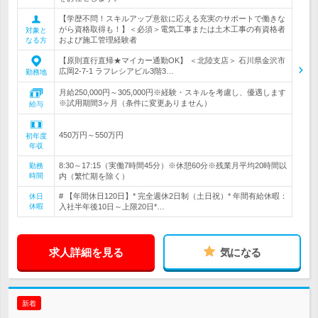
【学歴不問！スキルアップ意欲に応える充実のサポートで働きな
がら資格取得も！】＜必須＞電気工事または土木工事の有資格者
対象と
および施工管理経験者
なる方
【原則直行直帰★マイカー通勤OK】 ＜北陸支店＞ 石川県金沢市
広岡2-7-1 ラフレシアビル3階3…
勤務地
月給250,000円～305,000円※経験・スキルを考慮し、優遇します
※試用期間3ヶ月（条件に変更ありません）
給与
450万円～550万円
初年度
年収
8:30～17:15（実働7時間45分）※休憩60分※残業月平均20時間以
勤務
時間
内（繁忙期を除く）
# 【年間休日120日】* 完全週休2日制（土日祝）* 年間有給休暇：
休日
休暇
入社半年後10日～上限20日*…
求人詳細を見る
気になる
新着