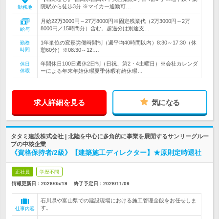
院駅から徒歩3分 ※マイカー通勤可…
勤務地
月給22万3000円～27万8000円※固定残業代（2万3000円～2万
8000円／15時間分）含む。超過分は別途支…
給与
1年単位の変形労働時間制（週平均40時間以内）8:30～17:30（休
勤務
時間
憩60分）※08:30～12:…
年間休日100日週休2日制（日祝、第2・4土曜日）※会社カレンダ
休日
休暇
ーによる年末年始休暇夏季休暇有給休暇…
求人詳細を見る
気になる
タタミ建設株式会社 | 北陸を中心に多角的に事業を展開するサンリーグルー
プの中核企業
《資格保持者/2級》【建築施工ディレクター】★原則定時退社
正社員
学歴不問
情報更新日：2026/05/19
終了予定日：
2026/11/09
石川県や富山県での建設現場における施工管理全般をお任せしま
す。
仕事内容