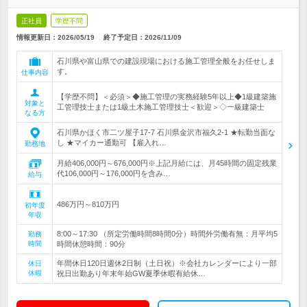
正社員
学歴不問
情報更新日：2026/05/19
終了予定日：
2026/11/09
石川県や富山県での建設現場における施工管理全般をお任せしま
す。
仕事内容
【学歴不問】＜必須＞◆施工管理の実務経験5年以上◆1級建築施
対象と
工管理技士または1級土木施工管理技士＜歓迎＞◇一級建築士
なる方
石川県かほく市二ツ屋子17-7 石川県金沢市福久2-1 ★転勤当面な
し ★マイカー通勤可 【雇入れ…
勤務地
月給406,000円～676,000円※上記月給には、月45時間の固定残業
代106,000円～176,000円を含み…
給与
486万円～810万円
初年度
年収
8:00～17:30 （所定労働時間8時間0分）時間外労働有無：月平均5
勤務
時間
時間休憩時間：90分
年間休日120日週休2日制（土日祝）※会社カレンダーにより一部
休日
休暇
祝日出勤あり年末年始GW夏季休暇有給休…