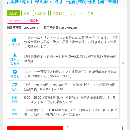
お客様の想いに寄り添い、住まいを再び輝かせる【施工管理】
正社員
急募
転勤なし
学歴不問
リモートワーク可
女性のおしごと掲載中
情報更新日：2026/08/07
終了予定日：
2027/01/28
リフォーム・リノベーション案件の施工管理を担当します。 見積
作成支援から工程・予算・品質・安全管理、お引き渡しまで一貫
仕事内容
して携わります。
経験者優遇！＜必須＞■学歴不問■施工管理の実務経験■普通自動
対象と
車免許
なる方
《マイカー通勤可／転勤なし／在宅勤務可》 岐阜県岐阜市中鶉3
丁目33番地5 ＼＼2024年に完成し…
勤務地
月給：265,000円 ～ 450,000円 ＋ 賞与 ※上記には42時間分の固
定残業代（65,000円 ～ 110…
給与
9:00～18:00（実働8時間／休憩1時間） ※時差出勤制度あり。ラ
勤務
時間
イフスタイルに応じた柔軟なスケ…
【年間休日110日】◆週休2日制（土・日休み）※月に1回～2回土
休日
休暇
曜日出勤有り（社内カレンダーによる）…