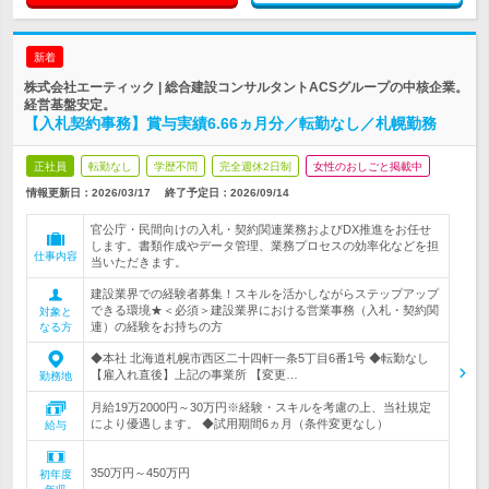
新着
株式会社エーティック | 総合建設コンサルタントACSグループの中核企業。
経営基盤安定。
【入札契約事務】賞与実績6.66ヵ月分／転勤なし／札幌勤務
正社員
転勤なし
学歴不問
完全週休2日制
女性のおしごと掲載中
情報更新日：2026/03/17
終了予定日：
2026/09/14
官公庁・民間向けの入札・契約関連業務およびDX推進をお任せ
します。書類作成やデータ管理、業務プロセスの効率化などを担
仕事内容
当いただきます。
建設業界での経験者募集！スキルを活かしながらステップアップ
できる環境★＜必須＞建設業界における営業事務（入札・契約関
対象と
連）の経験をお持ちの方
なる方
◆本社 北海道札幌市西区二十四軒一条5丁目6番1号 ◆転勤なし
【雇入れ直後】上記の事業所 【変更…
勤務地
月給19万2000円～30万円※経験・スキルを考慮の上、当社規定
により優遇します。 ◆試用期間6ヵ月（条件変更なし）
給与
350万円～450万円
初年度