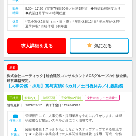
年収
8:30～17:20（実働7時間50分／休憩1時間）◆時短勤務制度あり
勤務
時間
◆残業は月平均20時間程度
* 完全週休2日制（土・日・祝）* 年間休日124日* 年末年始休暇*
休日
休暇
夏季休暇* 有給休暇（初年度…
求人詳細を見る
気になる
新着
株式会社エーティック | 総合建設コンサルタントACSグループの中核企業。
経営基盤安定。
【人事労務・採用】賞与実績6.6カ月／土日祝休み／札幌勤務
正社員
転勤なし
学歴不問
完全週休2日制
女性のおしごと掲載中
情報更新日：2026/03/17
終了予定日：
2026/09/14
管理部門にて、人事労務・採用業務を中心にお任せします。経理
や総務など幅広いスキルが身につく環境です。
仕事内容
経験者募集！スキルを活かしながらステップアップできる環境で
す★＜必須＞事業会社での人事関連業務経験（採用、育成、労務
対象と