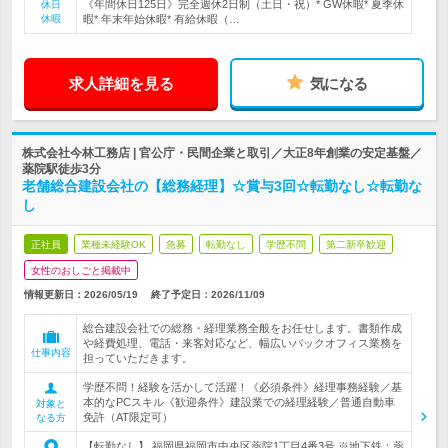
《年間休日125日》完全週休2日制（土日・祝）* GW休暇* 夏季休
休日
休暇
暇* 年末年始休暇* 有給休暇（…
求人詳細を見る
気になる
株式会社今林工務店 | 官公庁・民間企業と取引／大正8年創業の安定基盤／
薬院駅徒歩3分
老舗総合建設会社の【総務経理】☆賞与3回☆転勤なし☆転勤な
し
正社員
業種未経験OK
急募
転勤なし
学歴不問
第二新卒歓迎
女性のおしごと掲載中
情報更新日：2026/05/19
終了予定日：
2026/11/09
総合建設会社での総務・経理業務全般をお任せします。書類作成
や経費処理、電話・来客対応など、幅広いバックオフィス業務を
仕事内容
担っていただきます。
学歴不問！経験を活かして活躍！《必須条件》経理事務経験／基
本的なPCスキル《歓迎条件》建設業での経理経験／普通自動車
対象と
免許（AT限定可）
なる方
【転勤なし】 福岡県福岡市中央区薬院1丁目4番3号 ※地下鉄：薬