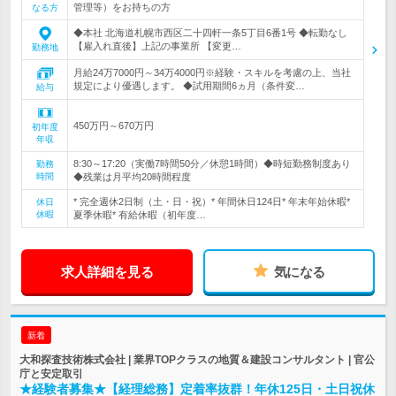
管理等）をお持ちの方
なる方
◆本社 北海道札幌市西区二十四軒一条5丁目6番1号 ◆転勤なし
【雇入れ直後】上記の事業所 【変更…
勤務地
月給24万7000円～34万4000円※経験・スキルを考慮の上、当社
規定により優遇します。 ◆試用期間6ヵ月（条件変…
給与
450万円～670万円
初年度
年収
8:30～17:20（実働7時間50分／休憩1時間）◆時短勤務制度あり
勤務
時間
◆残業は月平均20時間程度
* 完全週休2日制（土・日・祝）* 年間休日124日* 年末年始休暇*
休日
休暇
夏季休暇* 有給休暇（初年度…
求人詳細を見る
気になる
新着
大和探査技術株式会社 | 業界TOPクラスの地質＆建設コンサルタント | 官公
庁と安定取引
★経験者募集★【経理総務】定着率抜群！年休125日・土日祝休