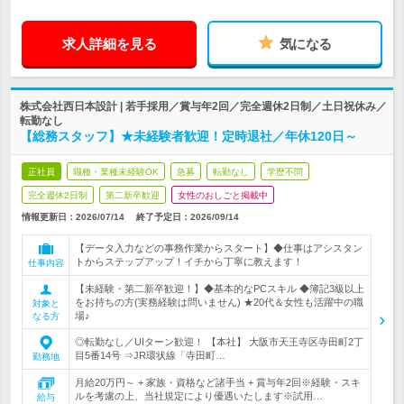
求人詳細を見る
気になる
株式会社西日本設計 | 若手採用／賞与年2回／完全週休2日制／土日祝休み／
転勤なし
【総務スタッフ】★未経験者歓迎！定時退社／年休120日～
正社員
職種・業種未経験OK
急募
転勤なし
学歴不問
完全週休2日制
第二新卒歓迎
女性のおしごと掲載中
情報更新日：2026/07/14
終了予定日：
2026/09/14
【データ入力などの事務作業からスタート】◆仕事はアシスタン
トからステップアップ！イチから丁寧に教えます！
仕事内容
【未経験・第二新卒歓迎！】◆基本的なPCスキル ◆簿記3級以上
をお持ちの方(実務経験は問いません) ★20代＆女性も活躍中の職
対象と
場♪
なる方
◎転勤なし／UIターン歓迎！ 【本社】 大阪市天王寺区寺田町2丁
目5番14号 ⇒JR環状線「寺田町…
勤務地
月給20万円～ + 家族・資格など諸手当 + 賞与年2回※経験・スキ
ルを考慮の上、当社規定により優遇いたします※試用…
給与