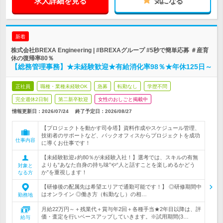
求人詳細を見る
気になる
新着
株式会社BREXA Engineering | #BREXAグループ #5秒で簡単応募 ＃産育
休の復帰率80％
【総務管理事務】★未経験歓迎★有給消化率98％★年休125日～
正社員
職種・業種未経験OK
急募
転勤なし
学歴不問
完全週休2日制
第二新卒歓迎
女性のおしごと掲載中
情報更新日：2026/07/24
終了予定日：
2026/08/27
【プロジェクトを動かす司令塔】資料作成やスケジュール管理、
技術者のサポートなど、バックオフィスからプロジェクトを成功
仕事内容
に導くお仕事です！
【未経験歓迎♪約80％が未経験入社！】選考では、スキルの有無
よりも“あなた自身の持ち味”や“人と話すことを楽しめるかどう
対象と
か”を重視します！
なる方
【研修後の配属先は希望エリアで通勤可能です！】 ◎研修期間中
はオンライン ◎働き方（転勤なし）の相…
勤務地
月給22万円～＋残業代＋賞与年2回＋各種手当★2年目以降は、評
価・査定を行いベースアップしていきます。※試用期間(3…
給与