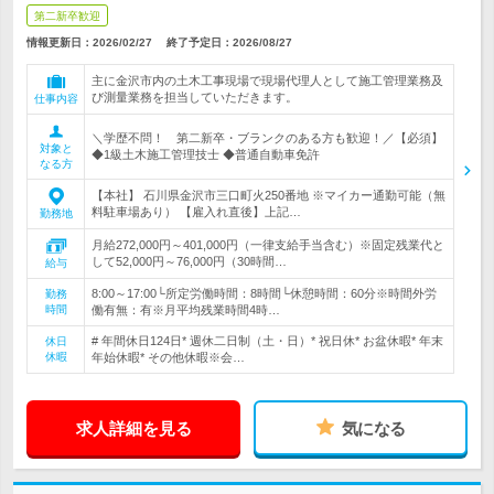
第二新卒歓迎
情報更新日：2026/02/27
終了予定日：
2026/08/27
主に金沢市内の土木工事現場で現場代理人として施工管理業務及
び測量業務を担当していただきます。
仕事内容
＼学歴不問！ 第二新卒・ブランクのある方も歓迎！／【必須】
対象と
◆1級土木施工管理技士 ◆普通自動車免許
なる方
【本社】 石川県金沢市三口町火250番地 ※マイカー通勤可能（無
料駐車場あり） 【雇入れ直後】上記…
勤務地
月給272,000円～401,000円（一律支給手当含む）※固定残業代と
して52,000円～76,000円（30時間…
給与
8:00～17:00└所定労働時間：8時間└休憩時間：60分※時間外労
勤務
時間
働有無：有※月平均残業時間4時…
# 年間休日124日* 週休二日制（土・日）* 祝日休* お盆休暇* 年末
休日
休暇
年始休暇* その他休暇※会…
求人詳細を見る
気になる