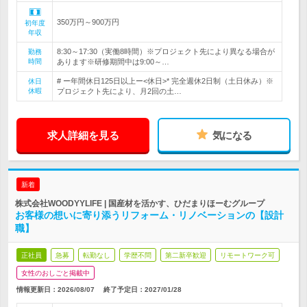
350万円～900万円
初年度
年収
8:30～17:30（実働8時間）※プロジェクト先により異なる場合が
勤務
時間
あります※研修期間中は9:00～…
# ー年間休日125日以上ー<休日>* 完全週休2日制（土日休み）※
休日
休暇
プロジェクト先により、月2回の土…
求人詳細を見る
気になる
新着
株式会社WOODYYLIFE | 国産材を活かす、ひだまりほーむグループ
お客様の想いに寄り添うリフォーム・リノベーションの【設計
職】
正社員
急募
転勤なし
学歴不問
第二新卒歓迎
リモートワーク可
女性のおしごと掲載中
情報更新日：2026/08/07
終了予定日：
2027/01/28