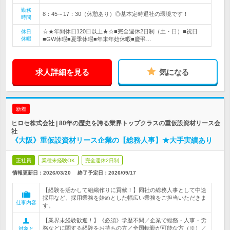
勤務
8：45～17：30（休憩あり）◎基本定時退社の環境です！
時間
☆★年間休日120日以上★☆■完全週休2日制（土・日）■祝日
休日
休暇
■GW休暇■夏季休暇■年末年始休暇■慶弔…
求人詳細を見る
気になる
新着
ヒロセ株式会社 | 80年の歴史を誇る業界トップクラスの重仮設資材リース会
社
《大阪》重仮設資材リース企業の【総務人事】★大手実績あり
正社員
業種未経験OK
完全週休2日制
情報更新日：2026/03/20
終了予定日：
2026/09/17
【経験を活かして組織作りに貢献！】同社の総務人事として中途
採用など、採用業務を始めとした幅広い業務をご担当いただきま
仕事内容
す。
【業界未経験歓迎！】《必須》学歴不問／企業で総務・人事・労
務などに関する経験をお持ちの方／全国転勤が可能な方（※）／
対象と