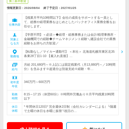
第二新卒歓迎
情報更新日：2026/08/04
終了予定日：
2027/01/25
【残業月平均10時間以下】会社の成長をサポートする一員とし
て、総務や経理業務をはじめとしたバックオフィス業務全般をお
仕事内容
任せします。
【学歴不問】＜必須＞◆経理・総務事務または会計/税理事務所・
金融機関での経験◆チームマネジメント経験＼建設会社での業務
対象と
経験をお持ちの方歓迎／
なる方
【転勤なし／マイカー通勤可】 ＜本社＞ 北海道札幌市東区北35
条東28丁目1-10 【雇入れ直後】…
勤務地
月給 201,680円～※上記には固定残業代（月13,880円～／10時間
分）を含みます※超過分は別途支給※経験・年…
給与
340万円～600万円
初年度
年収
8:15～17:15（休憩60分）※時間外労働あり※月平均残業10時間
勤務
時間
以下
* 年間休日120日* 完全週休2日制（会社カレンダーによる）└隔週
休日
休暇
で土曜の休日を水曜に振替└祝日の…