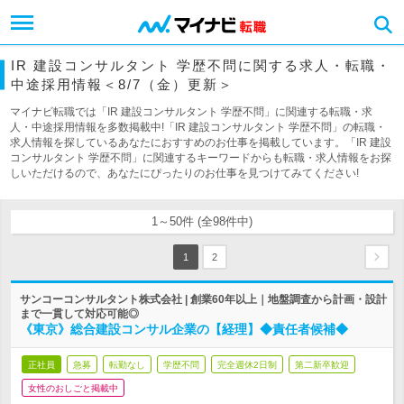
IR 建設コンサルタント 学歴不問に関する求人・転職・
中途採用情報＜8/7（金）更新＞
マイナビ転職では「IR 建設コンサルタント 学歴不問」に関連する転職・求
人・中途採用情報を多数掲載中!「IR 建設コンサルタント 学歴不問」の転職・
求人情報を探しているあなたにおすすめのお仕事を掲載しています。「IR 建設
コンサルタント 学歴不問」に関連するキーワードからも転職・求人情報をお探
しいただけるので、あなたにぴったりのお仕事を見つけてみてください!
1～50件 (全98件中)
1
2
サンコーコンサルタント株式会社 | 創業60年以上｜地盤調査から計画・設計
まで一貫して対応可能◎
《東京》総合建設コンサル企業の【経理】◆責任者候補◆
正社員
急募
転勤なし
学歴不問
完全週休2日制
第二新卒歓迎
女性のおしごと掲載中