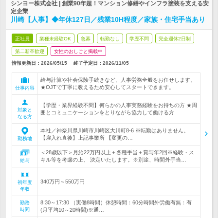
シンヨー株式会社 | 創業90年超！マンション修繕やインフラ塗装を支える安
定企業
川崎【人事】◆年休127日／残業10H程度／家族・住宅手当あり
正社員
業種未経験OK
急募
転勤なし
学歴不問
完全週休2日制
第二新卒歓迎
女性のおしごと掲載中
情報更新日：2026/05/15
終了予定日：
2026/11/05
給与計算や社会保険手続きなど、人事労務全般をお任せします。
★OJTで丁寧に教えるため安心してスタートできます。
仕事内容
【学歴・業界経験不問】何らかの人事実務経験をお持ちの方 ★周
対象と
囲とコミュニケーションをとりながら協力して働ける方
なる方
本社／神奈川県川崎市川崎区大川町8-6 ※転勤はありません。
【雇入れ直後】上記事業所 【変更の…
勤務地
＜28歳以下＞月給22万円以上＋各種手当＋賞与年2回※経験・ス
キル等を考慮の上、 決定いたします。※別途、時間外手当…
給与
340万円～550万円
初年度
年収
8:30～17:30 （実働8時間）休憩時間：60分時間外労働有無：有
勤務
時間
(月平均10～20時間)※通…