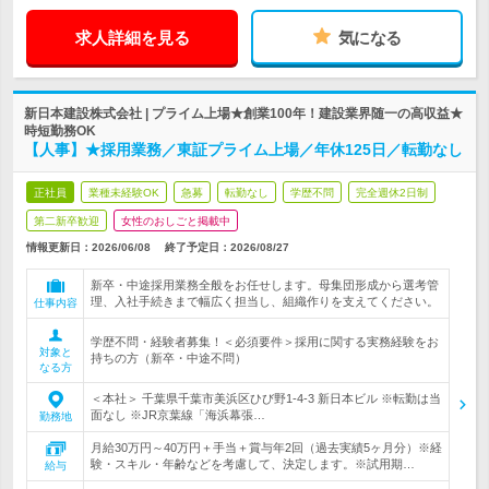
求人詳細を見る
気になる
新日本建設株式会社 | プライム上場★創業100年！建設業界随一の高収益★
時短勤務OK
【人事】★採用業務／東証プライム上場／年休125日／転勤なし
正社員
業種未経験OK
急募
転勤なし
学歴不問
完全週休2日制
第二新卒歓迎
女性のおしごと掲載中
情報更新日：2026/06/08
終了予定日：
2026/08/27
新卒・中途採用業務全般をお任せします。母集団形成から選考管
理、入社手続きまで幅広く担当し、組織作りを支えてください。
仕事内容
学歴不問・経験者募集！＜必須要件＞採用に関する実務経験をお
対象と
持ちの方（新卒・中途不問）
なる方
＜本社＞ 千葉県千葉市美浜区ひび野1-4-3 新日本ビル ※転勤は当
面なし ※JR京葉線「海浜幕張…
勤務地
月給30万円～40万円＋手当＋賞与年2回（過去実績5ヶ月分）※経
験・スキル・年齢などを考慮して、決定します。※試用期…
給与