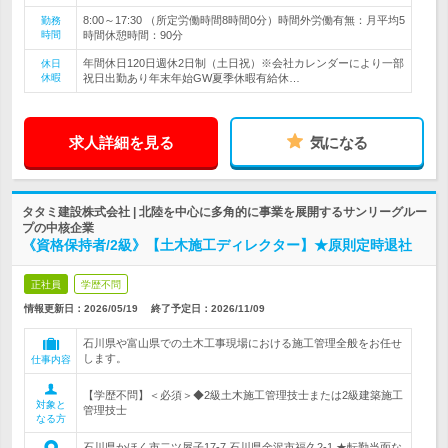
8:00～17:30 （所定労働時間8時間0分）時間外労働有無：月平均5
勤務
時間
時間休憩時間：90分
年間休日120日週休2日制（土日祝）※会社カレンダーにより一部
休日
休暇
祝日出勤あり年末年始GW夏季休暇有給休…
求人詳細を見る
気になる
タタミ建設株式会社 | 北陸を中心に多角的に事業を展開するサンリーグルー
プの中核企業
《資格保持者/2級》【土木施工ディレクター】★原則定時退社
正社員
学歴不問
情報更新日：2026/05/19
終了予定日：
2026/11/09
石川県や富山県での土木工事現場における施工管理全般をお任せ
します。
仕事内容
【学歴不問】＜必須＞◆2級土木施工管理技士または2級建築施工
対象と
管理技士
なる方
石川県かほく市二ツ屋子17-7 石川県金沢市福久2-1 ★転勤当面な