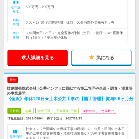
500万円～700万円
初年度
年収
勤務
8:30～17:30（実働8時間）休憩：60分時間外労働有無：有
時間
＜年間休日125日＞* 完全週休2日制（土日）* 祝日* GW* 夏期休
休日
休暇
暇（9日間）* 年末年始休暇…
求人詳細を見る
気になる
新着
技建開発株式会社 | 公共インフラに貢献する施工管理や企画・調査・測量等
の事業展開
《金沢》年休120日★土木公共工事の【施工管理】賞与5.5ヶ月分
正社員
急募
学歴不問
完全週休2日制
女性のおしごと掲載中
情報更新日：2026/08/04
終了予定日：
2027/01/25
社会インフラ関連の大規模工事の現場にて、公共・民間の土木工
事の工事監督支援業務・積算技術業務などの発注者支援業務全般
仕事内容
をお任せします。