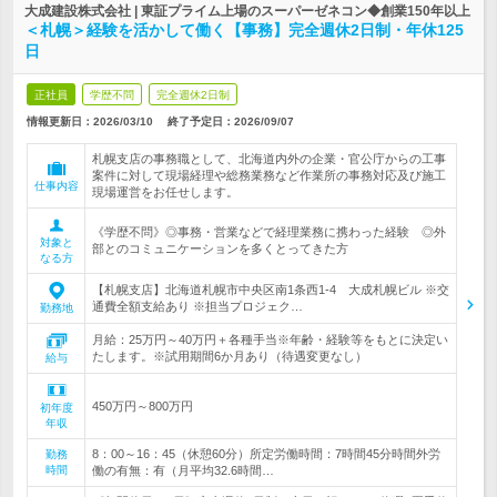
大成建設株式会社 | 東証プライム上場のスーパーゼネコン◆創業150年以上
＜札幌＞経験を活かして働く【事務】完全週休2日制・年休125
日
正社員
学歴不問
完全週休2日制
情報更新日：2026/03/10
終了予定日：
2026/09/07
札幌支店の事務職として、北海道内外の企業・官公庁からの工事
案件に対して現場経理や総務業務など作業所の事務対応及び施工
仕事内容
現場運営をお任せします。
《学歴不問》◎事務・営業などで経理業務に携わった経験 ◎外
対象と
部とのコミュニケーションを多くとってきた方
なる方
【札幌支店】北海道札幌市中央区南1条西1-4 大成札幌ビル ※交
通費全額支給あり ※担当プロジェク…
勤務地
月給：25万円～40万円＋各種手当※年齢・経験等をもとに決定い
たします。※試用期間6か月あり（待遇変更なし）
給与
450万円～800万円
初年度
年収
8：00～16：45（休憩60分）所定労働時間：7時間45分時間外労
勤務
時間
働の有無：有（月平均32.6時間…