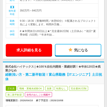
給与
350万円～840万円
初年度
年収
9:30～18:30（実働8時間／休憩60分）※配属されるプロジェクト
勤務
時間
先により変動します。時間外労働…
# ★年間休日120日以上★* 完全週休2日制（土日休み）* 祝日* 夏
休日
休暇
季休暇（5日間）* 年末年始…
求人詳細を見る
気になる
株式会社ハイテックス | ★100％自社内開発・業績好調！★年休120日★残
業少なめ
経験浅い方・第二新卒歓迎！富山県勤務【ITエンジニア】土日祝
休
正社員
職種・業種未経験OK
急募
転勤なし
完全週休2日制
第二新卒歓迎
女性のおしごと掲載中
情報更新日：2026/04/10
終了予定日：
2026/10/08