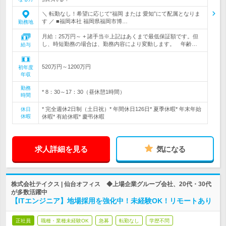
＼ 転勤なし！希望に応じて“福岡 または 愛知”にて配属となりま
す ／ ■福岡本社 福岡県福岡市博…
勤務地
月給：25万円～ + 諸手当※上記はあくまで最低保証額です。但
し、時短勤務の場合は、勤務内容により変動します。 年齢…
給与
520万円～1200万円
初年度
年収
勤務
* 8：30～17：30（昼休憩1時間）
時間
* 完全週休2日制（土日祝）* 年間休日126日* 夏季休暇* 年末年始
休日
休暇
休暇* 有給休暇* 慶弔休暇
求人詳細を見る
気になる
株式会社テイクス | 仙台オフィス ◆上場企業グループ会社、20代・30代
が多数活躍中
【ITエンジニア】地場採用を強化中！未経験OK！リモートあり
正社員
職種・業種未経験OK
急募
転勤なし
学歴不問