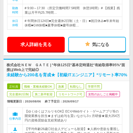
# 9:00～17:30 （所定労働時間7.5時間 休憩1時間）# 【残業】残
勤務
時間
業は月平均25.7時間…
# 年間休日124日■完全週休2日制（土・日）■祝日休み■年末年始
休日
休暇
休暇■GW休暇■夏季休暇■慶弔休暇…
求人詳細を見る
気になる
株式会社ＮＥＷ ＧＡＴＥ | *年休125日*基本定時退社*有給取得率95%*面
接はWeb上で完結◎
未経験から200名を育成★【初級ITエンジニア】*リモート率70%
正社員
職種・業種未経験OK
急募
転勤なし
学歴不問
完全週休2日制
第二新卒歓迎
リモートワーク可
女性のおしごと掲載中
情報更新日：2026/08/06
終了予定日：
2026/09/17
【ゆくゆくはフルリモOK】ECやWebサイト・ゲームアプリ等の
開発業務を担当★まずは給与を貰いながら3ヶ月研修★最大254万
仕事内容
円の資格奨励金支給実績あり
【平均年齢26歳◎社会人デビューも歓迎】★人柄や意欲を重視し