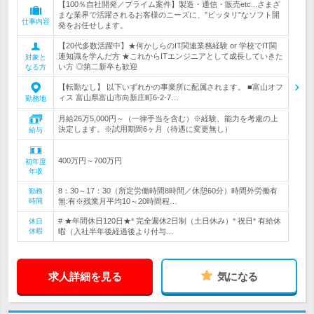
【100％自社開発／プライム案件】製造・通信・販売etc...さまざ
まな業界で活躍されるお客様のニーズに、”ピッタリ”なソフト開
仕事内容
発をお任せします。
【20代多数活躍中】★何かしらのIT関連業務経験 or 学校でIT関
連知識を学んだ方 ★これからITエンジニアとして成長していきた
対象と
い方 ◎第二新卒も歓迎
なる方
【転勤なし】 以下いずれかの事業所に配属されます。 ■富山オフ
ィス 富山県富山市向新庄町6-2-7…
勤務地
月給26万5,000円～（一律手当を含む）※経験、能力を考慮の上
決定します。※試用期間6ヶ月（待遇に変更無し）
給与
400万円～700万円
初年度
年収
8：30～17：30（所定労働時間8時間／休憩60分）時間外労働有
勤務
時間
無:有※残業月平均10～20時間程…
# ★年間休日120日★* 完全週休2日制（土日休み）* 祝日* 有給休
休日
休暇
暇（入社半年後経過後より付与…
求人詳細を見る
気になる