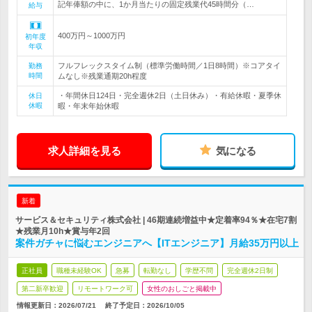
記年俸額の中に、1か月当たりの固定残業代45時間分（…
給与
400万円～1000万円
初年度
年収
フルフレックスタイム制（標準労働時間／1日8時間）※コアタイ
勤務
時間
ムなし※残業通期20h程度
・年間休日124日・完全週休2日（土日休み）・有給休暇・夏季休
休日
休暇
暇・年末年始休暇
求人詳細を見る
気になる
新着
サービス＆セキュリティ株式会社 | 46期連続増益中★定着率94％★在宅7割
★残業月10h★賞与年2回
案件ガチャに悩むエンジニアへ【ITエンジニア】月給35万円以上
正社員
職種未経験OK
急募
転勤なし
学歴不問
完全週休2日制
第二新卒歓迎
リモートワーク可
女性のおしごと掲載中
情報更新日：2026/07/21
終了予定日：
2026/10/05