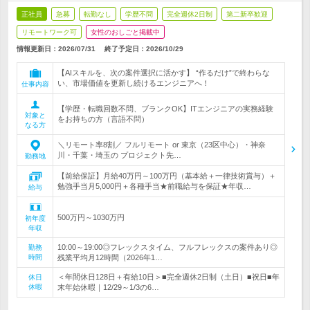
正社員
急募
転勤なし
学歴不問
完全週休2日制
第二新卒歓迎
リモートワーク可
女性のおしごと掲載中
情報更新日：2026/07/31
終了予定日：
2026/10/29
【AIスキルを、次の案件選択に活かす】 “作るだけ”で終わらな
い、市場価値を更新し続けるエンジニアへ！
仕事内容
【学歴・転職回数不問、ブランクOK】ITエンジニアの実務経験
対象と
をお持ちの方（言語不問）
なる方
＼リモート率8割／ フルリモート or 東京（23区中心）・神奈
川・千葉・埼玉の プロジェクト先…
勤務地
【前給保証】月給40万円～100万円（基本給＋一律技術賞与）＋
勉強手当月5,000円＋各種手当★前職給与を保証★年収…
給与
500万円～1030万円
初年度
年収
10:00～19:00◎フレックスタイム、フルフレックスの案件あり◎
勤務
時間
残業平均月12時間（2026年1…
＜年間休日128日＋有給10日＞■完全週休2日制（土日）■祝日■年
休日
休暇
末年始休暇｜12/29～1/3の6…