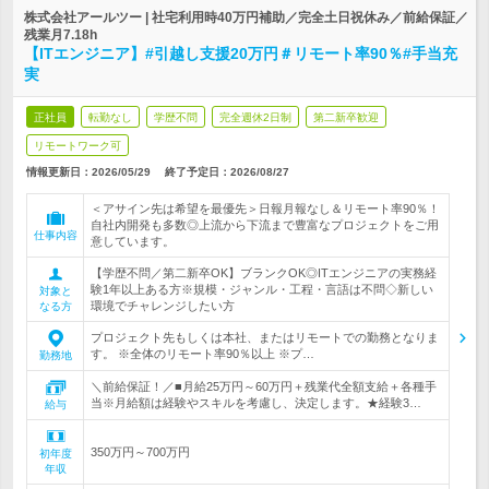
株式会社アールツー | 社宅利用時40万円補助／完全土日祝休み／前給保証／
残業月7.18h
【ITエンジニア】#引越し支援20万円＃リモート率90％#手当充
実
正社員
転勤なし
学歴不問
完全週休2日制
第二新卒歓迎
リモートワーク可
情報更新日：2026/05/29
終了予定日：
2026/08/27
＜アサイン先は希望を最優先＞日報月報なし＆リモート率90％！
自社内開発も多数◎上流から下流まで豊富なプロジェクトをご用
仕事内容
意しています。
【学歴不問／第二新卒OK】ブランクOK◎ITエンジニアの実務経
験1年以上ある方※規模・ジャンル・工程・言語は不問◇新しい
対象と
環境でチャレンジしたい方
なる方
プロジェクト先もしくは本社、またはリモートでの勤務となりま
す。 ※全体のリモート率90％以上 ※プ…
勤務地
＼前給保証！／■月給25万円～60万円＋残業代全額支給＋各種手
当※月給額は経験やスキルを考慮し、決定します。★経験3…
給与
350万円～700万円
初年度
年収