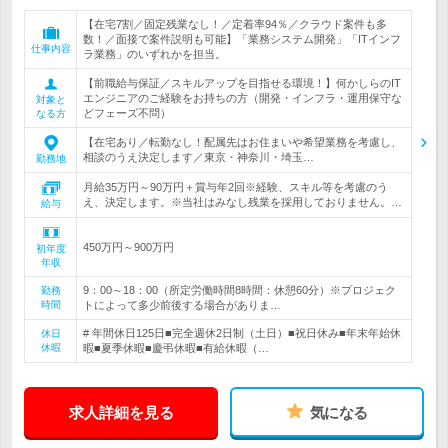
【在宅7割／固定残業なし！／定着率94％／クラウド案件も多
数！／面接で案件説明も可能】「業務システム開発」「ITインフ
仕事内容
ラ業務」のいずれかを担当。
【前職給与保証／スキルアップを目指せる環境！】何かしらのIT
エンジニアのご経験をお持ちの方（開発・インフラ・運用保守な
対象と
どフェーズ不問）
なる方
【在宅あり／転勤なし！配属先はお住まいや希望業務を考慮し、
相談のうえ決定します／東京・神奈川・埼玉…
勤務地
月給35万円～90万円＋賞与年2回※経験、スキル等を考慮のう
え、決定します。※当社はみなし残業を採用しておりません。…
給与
450万円～900万円
初年度
年収
9：00～18：00（所定労働時間8時間：休憩60分）※プロジェク
勤務
時間
トによって多少前後する場合がありま…
# 年間休日125日■完全週休2日制（土日）■祝日休み■年末年始休
休日
休暇
暇■夏季休暇■慶弔休暇■有給休暇（…
求人詳細を見る
気になる