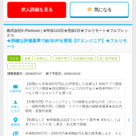
求人詳細を見る
気になる
株式会社K.Platinum | ★年休124日★完休2日★フルリモート★フルフレッ
クス
★明確な評価基準で給与UPを実現【ITエンジニア】★フルリモ
ート
正社員
急募
転勤なし
学歴不問
完全週休2日制
第二新卒歓迎
リモートワーク可
情報更新日：2026/07/17
終了予定日：
2026/10/15
【前職から年収400万円以上UP実現した先輩も】Webアプリ開発
やクラウド構築★自社開発チームでのOJTあり★将来PMやフリ
仕事内容
ーなど様々なキャリアを選べる
【年数不問】ITエンジニアとしての経験をお持ちの方（ポジショ
ン・経験年数不問）◎開発・クラウド構築の経験者優遇★自社内
対象と
開発・直案件多数
なる方
【転勤なし】 ★研修後はほぼフルリモート案件★ 本社もしくは
各プロジェクト先 ＼東京・名古屋で積極…
勤務地
年俸制400万円～1000万円★前職給与を最大限考慮します。※上