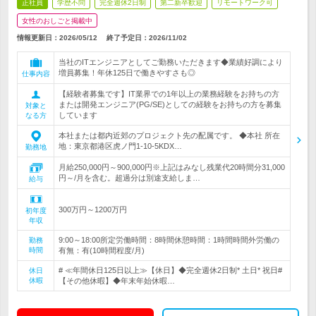
正社員
学歴不問
完全週休2日制
第二新卒歓迎
リモートワーク可
女性のおしごと掲載中
情報更新日：2026/05/12
終了予定日：
2026/11/02
当社のITエンジニアとしてご勤務いただきます◆業績好調により
増員募集！年休125日で働きやすさも◎
仕事内容
【経験者募集です】IT業界での1年以上の業務経験をお持ちの方
または開発エンジニア(PG/SE)としての経験をお持ちの方を募集
対象と
しています
なる方
本社または都内近郊のプロジェクト先の配属です。 ◆本社 所在
地：東京都港区虎ノ門1-10-5KDX…
勤務地
月給250,000円～900,000円※上記はみなし残業代20時間分31,000
円～/月を含む。超過分は別途支給しま…
給与
300万円～1200万円
初年度
年収
9:00～18:00所定労働時間：8時間休憩時間：1時間時間外労働の
勤務
時間
有無：有(10時間程度/月)
# ≪年間休日125日以上≫【休日】◆完全週休2日制* 土日* 祝日#
休日
休暇
【その他休暇】◆年末年始休暇…