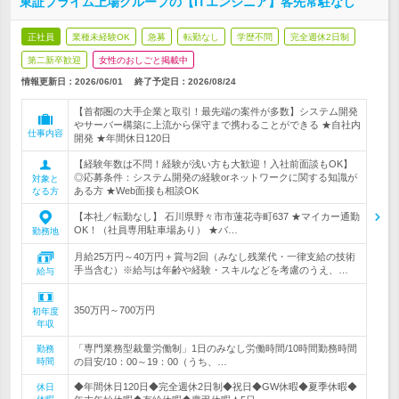
東証プライム上場グループの【ITエンジニア】客先常駐なし
正社員
業種未経験OK
急募
転勤なし
学歴不問
完全週休2日制
第二新卒歓迎
女性のおしごと掲載中
情報更新日：2026/06/01
終了予定日：
2026/08/24
【首都圏の大手企業と取引！最先端の案件が多数】システム開発
やサーバー構築に上流から保守まで携わることができる ★自社内
仕事内容
開発 ★年間休日120日
【経験年数は不問！経験が浅い方も大歓迎！入社前面談もOK】
◎応募条件：システム開発の経験orネットワークに関する知識が
対象と
ある方 ★Web面接も相談OK
なる方
【本社／転勤なし】 石川県野々市市蓮花寺町637 ★マイカー通勤
OK！（社員専用駐車場あり） ★バ…
勤務地
月給25万円～40万円＋賞与2回（みなし残業代・一律支給の技術
手当含む）※給与は年齢や経験・スキルなどを考慮のうえ、…
給与
350万円～700万円
初年度
年収
「専門業務型裁量労働制」1日のみなし労働時間/10時間勤務時間
勤務
時間
の目安/10：00～19：00（うち、…
◆年間休日120日◆完全週休2日制◆祝日◆GW休暇◆夏季休暇◆
休日