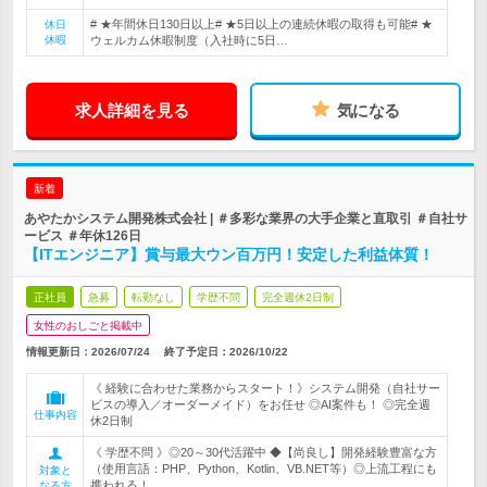
# ★年間休日130日以上# ★5日以上の連続休暇の取得も可能# ★
休日
休暇
ウェルカム休暇制度（入社時に5日…
求人詳細を見る
気になる
新着
あやたかシステム開発株式会社 | ＃多彩な業界の大手企業と直取引 ＃自社サ
ービス ＃年休126日
【ITエンジニア】賞与最大ウン百万円！安定した利益体質！
正社員
急募
転勤なし
学歴不問
完全週休2日制
女性のおしごと掲載中
情報更新日：2026/07/24
終了予定日：
2026/10/22
《 経験に合わせた業務からスタート！》システム開発（自社サー
ビスの導入／オーダーメイド）をお任せ ◎AI案件も！ ◎完全週
仕事内容
休2日制
《 学歴不問 》◎20～30代活躍中 ◆【尚良し】開発経験豊富な方
（使用言語：PHP、Python、Kotlin、VB.NET等）◎上流工程にも
対象と
携われる！
なる方