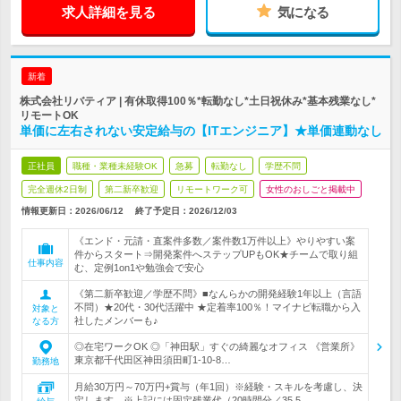
求人詳細を見る
気になる
新着
株式会社リバティア | 有休取得100％*転勤なし*土日祝休み*基本残業なし*
リモートOK
単価に左右されない安定給与の【ITエンジニア】★単価連動なし
正社員
職種・業種未経験OK
急募
転勤なし
学歴不問
完全週休2日制
第二新卒歓迎
リモートワーク可
女性のおしごと掲載中
情報更新日：2026/06/12
終了予定日：
2026/12/03
《エンド・元請・直案件多数／案件数1万件以上》やりやすい案
件からスタート⇒開発案件へステップUPもOK★チームで取り組
仕事内容
む、定例1on1や勉強会で安心
《第二新卒歓迎／学歴不問》■なんらかの開発経験1年以上（言語
不問）★20代・30代活躍中 ★定着率100％！マイナビ転職から入
対象と
社したメンバーも♪
なる方
◎在宅ワークOK ◎「神田駅」すぐの綺麗なオフィス 《営業所》
東京都千代田区神田須田町1-10-8…
勤務地
月給30万円～70万円+賞与（年1回）※経験・スキルを考慮し、決
定します。※上記には固定残業代（20時間分／35,5…