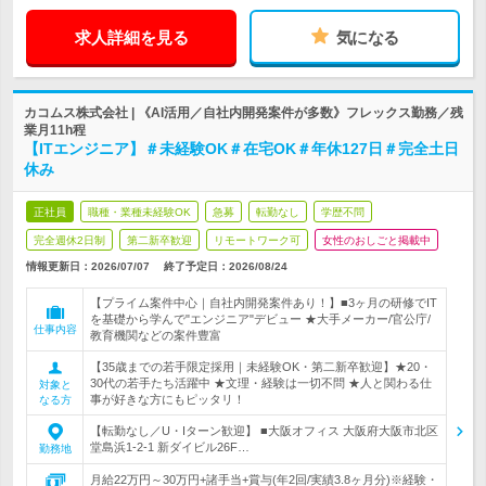
求人詳細を見る
気になる
カコムス株式会社 | 《AI活用／自社内開発案件が多数》フレックス勤務／残
業月11h程
【ITエンジニア】＃未経験OK＃在宅OK＃年休127日＃完全土日
休み
正社員
職種・業種未経験OK
急募
転勤なし
学歴不問
完全週休2日制
第二新卒歓迎
リモートワーク可
女性のおしごと掲載中
情報更新日：2026/07/07
終了予定日：
2026/08/24
【プライム案件中心｜自社内開発案件あり！】■3ヶ月の研修でIT
を基礎から学んで"エンジニア"デビュー ★大手メーカー/官公庁/
仕事内容
教育機関などの案件豊富
【35歳までの若手限定採用｜未経験OK・第二新卒歓迎】★20・
30代の若手たち活躍中 ★文理・経験は一切不問 ★人と関わる仕
対象と
事が好きな方にもピッタリ！
なる方
【転勤なし／U・Iターン歓迎】 ■大阪オフィス 大阪府大阪市北区
堂島浜1-2-1 新ダイビル26F…
勤務地
月給22万円～30万円+諸手当+賞与(年2回/実績3.8ヶ月分)※経験・