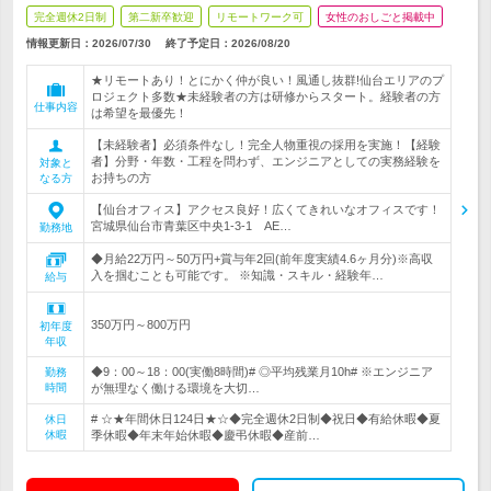
完全週休2日制
第二新卒歓迎
リモートワーク可
女性のおしごと掲載中
情報更新日：2026/07/30
終了予定日：
2026/08/20
★リモートあり！とにかく仲が良い！風通し抜群!仙台エリアのプ
ロジェクト多数★未経験者の方は研修からスタート。経験者の方
仕事内容
は希望を最優先！
【未経験者】必須条件なし！完全人物重視の採用を実施！【経験
者】分野・年数・工程を問わず、エンジニアとしての実務経験を
対象と
お持ちの方
なる方
【仙台オフィス】アクセス良好！広くてきれいなオフィスです！
宮城県仙台市青葉区中央1-3-1 AE…
勤務地
◆月給22万円～50万円+賞与年2回(前年度実績4.6ヶ月分)※高収
入を掴むことも可能です。 ※知識・スキル・経験年…
給与
350万円～800万円
初年度
年収
◆9：00～18：00(実働8時間)# ◎平均残業月10h# ※エンジニア
勤務
時間
が無理なく働ける環境を大切…
# ☆★年間休日124日★☆◆完全週休2日制◆祝日◆有給休暇◆夏
休日
休暇
季休暇◆年末年始休暇◆慶弔休暇◆産前…