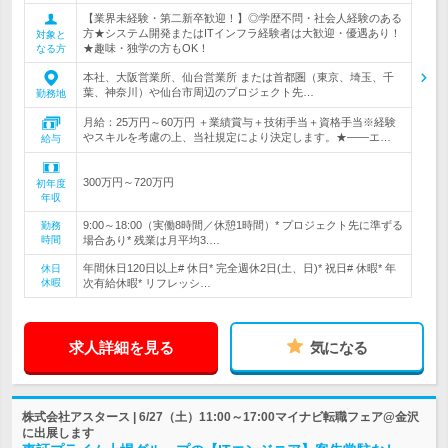
【業界未経験・第二新卒歓迎！】◎学歴不問・社会人経験のある
方★システム開発またはITインフラ経験者は大歓迎・優遇あり！
対象と
★趣味・独学の方もOK！
なる方
本社、大阪営業所、仙台営業所 または首都圏（東京、埼玉、千
葉、神奈川）や仙台市周辺のプロジェクト先…
勤務地
月給：25万円～60万円 ＋業績賞与＋技術手当＋資格手当※経験
やスキルを考慮の上、当社規定により決定します。★――エ…
給与
300万円～720万円
初年度
年収
9:00～18:00（実働8時間／休憩1時間）* プロジェクト先に準ずる
勤務
時間
場合あり* 残業は月平均3.…
年間休日120日以上# 休日* 完全週休2日(土、日)* 祝日# 休暇* 年
休日
休暇
次有給休暇* リフレッシ…
求人詳細を見る
気になる
株式会社アスタース | 6/27（土）11:00～17:00マイナビ転職フェア@金沢
に出展します