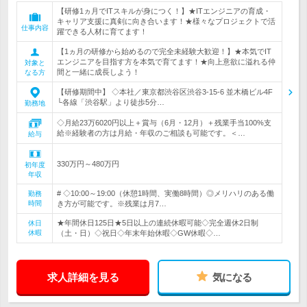
【研修1ヵ月でITスキルが身につく！】★ITエンジニアの育成・
キャリア支援に真剣に向き合います！★様々なプロジェクトで活
仕事内容
躍できる人材に育てます！
【1ヵ月の研修から始めるので完全未経験大歓迎！】★本気でIT
エンジニアを目指す方を本気で育てます！★向上意欲に溢れる仲
対象と
間と一緒に成長しよう！
なる方
【研修期間中】 ◇本社／東京都渋谷区渋谷3-15-6 並木橋ビル4F
└各線「渋谷駅」より徒歩5分…
勤務地
◇月給23万6020円以上＋賞与（6月・12月）＋残業手当100%支
給※経験者の方は月給・年収のご相談も可能です。＜…
給与
330万円～480万円
初年度
年収
# ◇10:00～19:00（休憩1時間、実働8時間）◎メリハリのある働
勤務
時間
き方が可能です。※残業は月7…
★年間休日125日★5日以上の連続休暇可能◇完全週休2日制
休日
休暇
（土・日）◇祝日◇年末年始休暇◇GW休暇◇…
求人詳細を見る
気になる