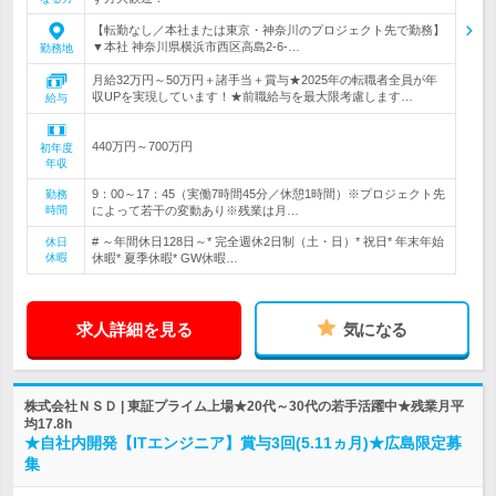
【転勤なし／本社または東京・神奈川のプロジェクト先で勤務】
▼本社 神奈川県横浜市西区高島2-6-…
勤務地
月給32万円～50万円＋諸手当＋賞与★2025年の転職者全員が年
収UPを実現しています！★前職給与を最大限考慮します…
給与
440万円～700万円
初年度
年収
9：00～17：45（実働7時間45分／休憩1時間）※プロジェクト先
勤務
時間
によって若干の変動あり※残業は月…
# ～年間休日128日～* 完全週休2日制（土・日）* 祝日* 年末年始
休日
休暇
休暇* 夏季休暇* GW休暇…
求人詳細を見る
気になる
株式会社ＮＳＤ | 東証プライム上場★20代～30代の若手活躍中★残業月平
均17.8h
★自社内開発【ITエンジニア】賞与3回(5.11ヵ月)★広島限定募
集