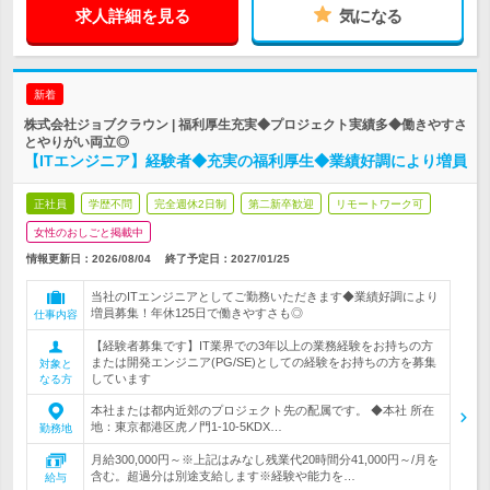
求人詳細を見る
気になる
新着
株式会社ジョブクラウン | 福利厚生充実◆プロジェクト実績多◆働きやすさ
とやりがい両立◎
【ITエンジニア】経験者◆充実の福利厚生◆業績好調により増員
正社員
学歴不問
完全週休2日制
第二新卒歓迎
リモートワーク可
女性のおしごと掲載中
情報更新日：2026/08/04
終了予定日：
2027/01/25
当社のITエンジニアとしてご勤務いただきます◆業績好調により
増員募集！年休125日で働きやすさも◎
仕事内容
【経験者募集です】IT業界での3年以上の業務経験をお持ちの方
または開発エンジニア(PG/SE)としての経験をお持ちの方を募集
対象と
しています
なる方
本社または都内近郊のプロジェクト先の配属です。 ◆本社 所在
地：東京都港区虎ノ門1-10-5KDX…
勤務地
月給300,000円～※上記はみなし残業代20時間分41,000円～/月を
含む。超過分は別途支給します※経験や能力を…
給与