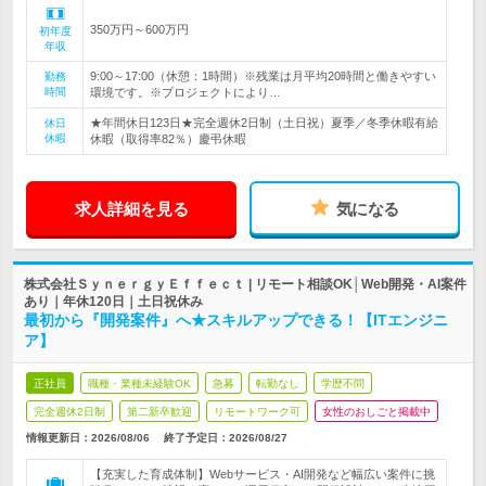
350万円～600万円
初年度
年収
9:00～17:00（休憩：1時間）※残業は月平均20時間と働きやすい
勤務
時間
環境です。※プロジェクトにより…
★年間休日123日★完全週休2日制（土日祝）夏季／冬季休暇有給
休日
休暇
休暇（取得率82％）慶弔休暇
求人詳細を見る
気になる
株式会社ＳｙｎｅｒｇｙＥｆｆｅｃｔ | リモート相談OK│Web開発・AI案件
あり｜年休120日｜土日祝休み
最初から『開発案件』へ★スキルアップできる！【ITエンジニ
ア】
正社員
職種・業種未経験OK
急募
転勤なし
学歴不問
完全週休2日制
第二新卒歓迎
リモートワーク可
女性のおしごと掲載中
情報更新日：2026/08/06
終了予定日：
2026/08/27
【充実した育成体制】Webサービス・AI開発など幅広い案件に挑