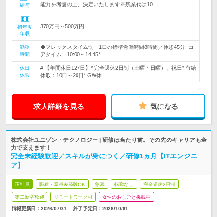
能力を考慮の上、決定いたします※残業代は10…
給与
370万円～500万円
初年度
年収
◆フレックスタイム制 1日の標準労働時間8時間／休憩45分* コ
勤務
時間
アタイム 10:00～14:45* …
# 【年間休日127日】* 完全週休2日制（土曜・日曜）、祝日* 有給
休日
休暇
休暇：10日～20日* GW休…
求人詳細を見る
気になる
株式会社ユニゾン・テクノロジー | 研修は当たり前。その先のキャリアも全
力で支えます！
完全未経験歓迎／スキルが身につく／研修1ヵ月【ITエンジニ
ア】
正社員
職種・業種未経験OK
急募
転勤なし
完全週休2日制
第二新卒歓迎
リモートワーク可
女性のおしごと掲載中
情報更新日：2026/07/31
終了予定日：
2026/10/01