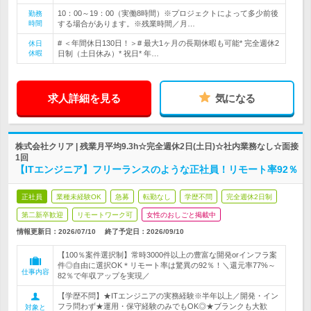
10：00～19：00（実働8時間）※プロジェクトによって多少前後
勤務
時間
する場合があります。※残業時間／月…
# ＜年間休日130日！＞# 最大1ヶ月の長期休暇も可能* 完全週休2
休日
休暇
日制（土日休み）* 祝日* 年…
求人詳細を見る
気になる
株式会社クリア | 残業月平均9.3h☆完全週休2日(土日)☆社内業務なし☆面接
1回
【ITエンジニア】フリーランスのような正社員！リモート率92％
正社員
業種未経験OK
急募
転勤なし
学歴不問
完全週休2日制
第二新卒歓迎
リモートワーク可
女性のおしごと掲載中
情報更新日：2026/07/10
終了予定日：
2026/09/10
【100％案件選択制】常時3000件以上の豊富な開発orインフラ案
件◎自由に選択OK＊リモート率は驚異の92％！＼還元率77%～
仕事内容
82％で年収アップを実現／
【学歴不問】★ITエンジニアの実務経験※半年以上／開発・イン
フラ問わず★運用・保守経験のみでもOK◎★ブランクも大歓
対象と