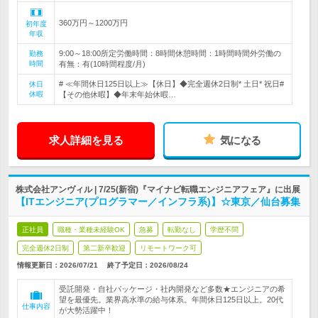
360万円～1200万円
初年度
年収
9:00～18:00所定労働時間：8時間休憩時間：1時間時間外労働の
勤務
時間
有無：有(10時間程度/月)
# ≪年間休日125日以上≫【休日】◆完全週休2日制* 土日* 祝日#
休日
休暇
【その他休暇】◆年末年始休暇…
求人詳細を見る
気になる
株式会社アンヴィル | 7/25(新宿)『マイナビ転職エンジニアフェア』に出展
【ITエンジニア(プログラマー／インフラ系)】☆東京／仙台募集
正社員
職種・業種未経験OK
急募
転勤なし
学歴不問
完全週休2日制
第二新卒歓迎
リモートワーク可
情報更新日：2026/07/21
終了予定日：
2026/08/24
受託開発・自社パッケージ・社内開発など多数★エンジニアの希
望を最優先。業界高水準の給与体系。年間休日125日以上。20代
仕事内容
が大勢活躍中！