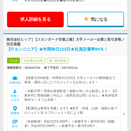
休暇
年末年始休暇◆有給休暇◆慶弔休暇★5日…
求人詳細を見る
気になる
株式会社ヒップ | 【スタンダード市場上場】大手メーカー企業と取引多数／
安定基盤
【ITエンジニア】★年間休日123日★社員定着率94％！
正社員
完全週休2日制
第二新卒歓迎
情報更新日：2026/07/24
終了予定日：
2027/01/14
【残業月20h程度／年間休日123日】大手メーカーの開発拠点で、
希望・適性に応じたプロジェクトをお任せします！
仕事内容
＜年齢不問！理系出身者歓迎！経験が浅い方も歓迎します＞【応
募条件】開発経験１年以上（使用言語は問いません）★有休取得
対象と
率82％！オフも充実！
なる方
【配属先は希望を考慮します】 ■岩手・宮城・山形・福島の各プ
ロジェクト先 ※プロジェクト先により勤…
勤務地
《未経験者》月給22万5,000円～＋各種手当＋賞与年2回《経験
者》月給28万5,000円～＋各種手当＋賞与年2回※…
給与