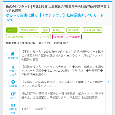
株式会社フラット | 年休130日*土日祝休み*残業月平均7.8h*有給申請不要*1
ヶ月休暇可
ゆる～く自由に働く【ITエンジニア】社内業務ナシ*リモート
92％
正社員
業種未経験OK
急募
転勤なし
学歴不問
完全週休2日制
第二新卒歓迎
リモートワーク可
女性のおしごと掲載中
情報更新日：2026/07/07
終了予定日：
2026/09/07
【案件も働き方も100％自分で選べる！】言語/分野/リモート比率
など希望が叶う案件を選択できます★クラウド・AIなどトレンド
仕事内容
の案件も豊富
【経験が浅い方～ベテランも大歓迎！】◆10代～50代まで多彩な
メンバーが活躍中◆ITエンジニア経験（半年以上）◆学歴不問◆
対象と
年齢不問◆副業OK
なる方
【全国からの応募を歓迎◎】 丸の内本社 / 千葉オフィス / 大阪オ
フィス / 名古屋オフィス /…
勤務地
月給32万円～85万円＋諸手当＋賞与※経験・能力・スキル等を考
慮の上、当社規定により決定します。※上記には固定残業代…
給与
400万円～1050万円
初年度
年収