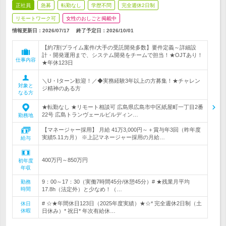
正社員
急募
転勤なし
学歴不問
完全週休2日制
リモートワーク可
女性のおしごと掲載中
情報更新日：2026/07/17
終了予定日：
2026/10/01
【約7割プライム案件/大手の受託開発多数】要件定義～詳細設
計・開発運用まで、システム開発をチームで担当！★OJTあり！
仕事内容
★年休123日
＼U・Iターン歓迎！／◆実務経験3年以上の方募集！★チャレン
対象と
ジ精神のある方
なる方
★転勤なし ★リモート相談可 広島県広島市中区紙屋町一丁目2番
22号 広島トランヴェールビルディン…
勤務地
【マネージャー採用】 月給 41万3,000円～＋賞与年3回（昨年度
実績5.11カ月） ※上記マネージャー採用の月給…
給与
400万円～850万円
初年度
年収
9：00～17：30（実働7時間45分/休憩45分）# ★残業月平均
勤務
時間
17.8h（法定外）と少なめ！（…
# ☆★年間休日123日（2025年度実績）★☆* 完全週休2日制（土
休日
休暇
日休み）* 祝日* 年次有給休…