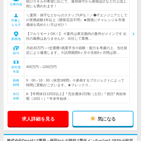
戦◎スキルや希望に応じて、運用保守から開発設計などの上流工
仕事内容
程にも携われます！
＼運用・保守などからのステップUPも！／◆ITエンジニアとして
の実務経験1年以上（開発言語不問）★開発にチャレンジ＆市場
対象と
価値を高めたい方はぜひ！
なる方
【フルリモートOK！】 ※案件は東京都内の案件がメインです 出
社の義務はありませんが、出社して業務…
勤務地
月給30万円～+交通費+残業手当※経験・能力を考慮の上、当社規
定により優遇します。※試用期間6ヶ月※当初6ヶ月間は契…
給与
400万円～1200万円
初年度
年収
9：00～18：00（休憩1時間）※参画するプロジェクトによって
勤務
時間
時間に変動がございます。★フレックス…
# 【年間休日120日以上】* 完全週休2日制（土日）* 祝日* 有給休
休日
休暇
暇（10日～）* 年末年始休…
求人詳細を見る
気になる
株式会社Dexall | #運用・保守からの脱却 #専任メンター1on1 #93%が年収