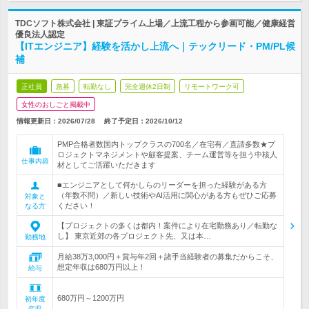
TDCソフト株式会社 | 東証プライム上場／上流工程から参画可能／健康経営
優良法人認定
【ITエンジニア】経験を活かし上流へ｜テックリード・PM/PL候
補
正社員
急募
転勤なし
完全週休2日制
リモートワーク可
女性のおしごと掲載中
情報更新日：2026/07/28
終了予定日：
2026/10/12
PMP合格者数国内トップクラスの700名／在宅有／直請多数★プ
ロジェクトマネジメントや顧客提案、チーム運営等を担う中核人
仕事内容
材としてご活躍いただきます
■エンジニアとして何かしらのリーダーを担った経験がある方
（年数不問）／新しい技術やAI活用に関心がある方もぜひご応募
対象と
ください！
なる方
【プロジェクトの多くは都内！案件により在宅勤務あり／転勤な
し】 東京近郊の各プロジェクト先、又は本…
勤務地
月給38万3,000円＋賞与年2回＋諸手当経験者の募集だからこそ、
想定年収は680万円以上！
給与
680万円～1200万円
初年度
年収