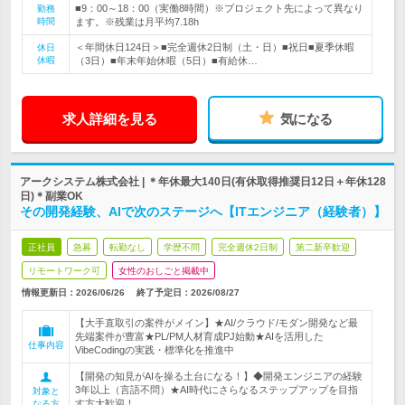
■9：00～18：00（実働8時間）※プロジェクト先によって異なり
勤務
時間
ます。※残業は月平均7.18h
＜年間休日124日＞■完全週休2日制（土・日）■祝日■夏季休暇
休日
休暇
（3日）■年末年始休暇（5日）■有給休…
求人詳細を見る
気になる
アークシステム株式会社 | ＊年休最大140日(有休取得推奨日12日＋年休128
日)＊副業OK
その開発経験、AIで次のステージへ【ITエンジニア（経験者）】
正社員
急募
転勤なし
学歴不問
完全週休2日制
第二新卒歓迎
リモートワーク可
女性のおしごと掲載中
情報更新日：2026/06/26
終了予定日：
2026/08/27
【大手直取引の案件がメイン】★AI/クラウド/モダン開発など最
先端案件が豊富★PL/PM人材育成PJ始動★AIを活用した
仕事内容
VibeCodingの実践・標準化を推進中
【開発の知見がAIを操る土台になる！】◆開発エンジニアの経験
3年以上（言語不問）★AI時代にさらなるステップアップを目指
対象と
す方大歓迎！
なる方