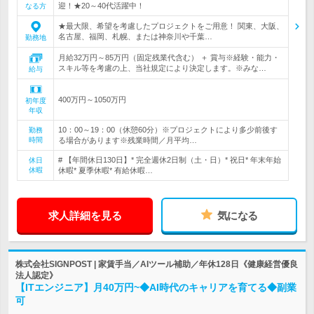
迎！★20～40代活躍中！
なる方
★最大限、希望を考慮したプロジェクトをご用意！ 関東、大阪、
名古屋、福岡、札幌、または神奈川や千葉…
勤務地
月給32万円～85万円（固定残業代含む） ＋ 賞与※経験・能力・
スキル等を考慮の上、当社規定により決定します。※みな…
給与
400万円～1050万円
初年度
年収
10：00～19：00（休憩60分）※プロジェクトにより多少前後す
勤務
時間
る場合があります※残業時間／月平均…
# 【年間休日130日】* 完全週休2日制（土・日）* 祝日* 年末年始
休日
休暇
休暇* 夏季休暇* 有給休暇…
求人詳細を見る
気になる
株式会社SIGNPOST | 家賃手当／AIツール補助／年休128日《健康経営優良
法人認定》
【ITエンジニア】月40万円~◆AI時代のキャリアを育てる◆副業
可