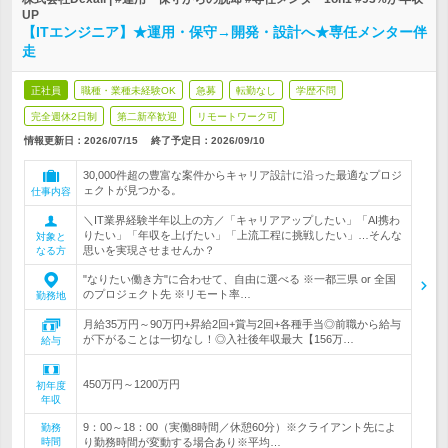
UP
【ITエンジニア】★運用・保守→開発・設計へ★専任メンター伴
走
正社員
職種・業種未経験OK
急募
転勤なし
学歴不問
完全週休2日制
第二新卒歓迎
リモートワーク可
情報更新日：2026/07/15
終了予定日：
2026/09/10
30,000件超の豊富な案件からキャリア設計に沿った最適なプロジ
ェクトが見つかる。
仕事内容
＼IT業界経験半年以上の方／「キャリアアップしたい」「AI携わ
りたい」「年収を上げたい」「上流工程に挑戦したい」…そんな
対象と
思いを実現させませんか？
なる方
"なりたい働き方"に合わせて、自由に選べる ※一都三県 or 全国
のプロジェクト先 ※リモート率…
勤務地
月給35万円～90万円+昇給2回+賞与2回+各種手当◎前職から給与
が下がることは一切なし！◎入社後年収最大【156万…
給与
450万円～1200万円
初年度
年収
9：00～18：00（実働8時間／休憩60分）※クライアント先によ
勤務
時間
り勤務時間が変動する場合あり※平均…